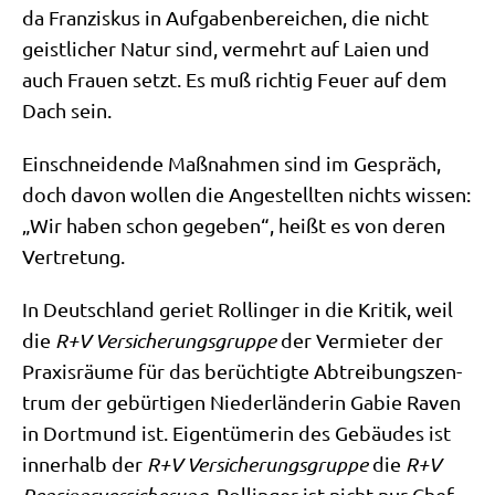
da Fran­zis­kus in Auf­ga­ben­be­rei­chen, die nicht
geist­li­cher Natur sind, ver­mehrt auf Lai­en und
auch Frau­en setzt. Es muß rich­tig Feu­er auf dem
Dach sein.
Ein­schnei­den­de Maß­nah­men sind im Gespräch,
doch davon wol­len die Ange­stell­ten nichts wis­sen:
„Wir haben schon gege­ben“, heißt es von deren
Vertretung.
In Deutsch­land geriet Rol­lin­ger in die Kri­tik, weil
die
R+V Ver­si­che­rungs­grup­pe
der Ver­mie­ter der
Pra­xis­räu­me für das berüch­tig­te Abtrei­bungs­zen­
trum der gebür­ti­gen Nie­der­län­de­rin Gabie Raven
in Dort­mund ist. Eigen­tü­me­rin des Gebäu­des ist
inner­halb der
R+V Ver­si­che­rungs­grup­pe
die
R+V
. Rol­lin­ger ist nicht nur Chef