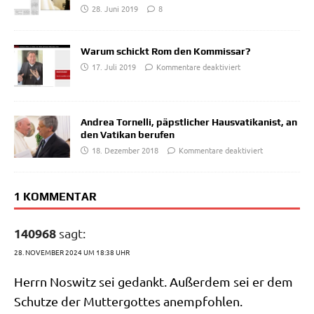
28. Juni 2019
8
Warum schickt Rom den Kommissar?
17. Juli 2019
Kommentare deaktiviert
Andrea Tornelli, päpstlicher Hausvatikanist, an
den Vatikan berufen
18. Dezember 2018
Kommentare deaktiviert
1 KOMMENTAR
140968
sagt:
28. NOVEMBER 2024 UM 18:38 UHR
Herrn Nos­witz sei gedankt. Außer­dem sei er dem
Schut­ze der Mut­ter­got­tes anempfohlen.