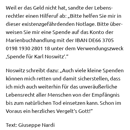
Weil er das Geld nicht hat, sand­te der Lebens­
recht­ler einen Hil­fe­ruf ab: „Bit­te hel­fen Sie mir in
die­ser exi­stenz­ge­fähr­den­den Not­la­ge. Bit­te über­
wei­sen Sie mir eine Spen­de auf das Kon­to der
Mari­en­buch­hand­lung mit der IBAN DE66 3705
0198 1930 2801 18 unter dem Ver­wen­dungs­zweck
‚Spen­de für Karl Noswitz‘.“
Nos­witz schreibt dazu: „Auch vie­le klei­ne Spen­den
kön­nen mich ret­ten und damit sicher­stel­len, dass
ich mich auch wei­ter­hin für das unver­äu­ßer­li­che
Lebens­recht aller Men­schen von der Emp­fäng­nis
bis zum natür­li­chen Tod ein­set­zen kann. Schon im
Vor­aus ein herz­li­ches Vergelt‘s Gott!“
Text: Giu­sep­pe Nar­di