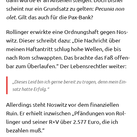
scheint nur ein Grund­satz zu gel­ten:
Pecu­nia non
olet
. Gilt das auch für die Pax-Bank?
Rol­lin­ger erwirk­te eine Ord­nungs­haft gegen Nos­
witz. Die­ser schreibt dazu: „Die Nach­richt über
mei­nen Haft­an­tritt schlug hohe Wel­len, die bis
nach Rom schwapp­ten. Das brach­te das Faß offen­
bar zum Über­lau­fen.“ Der Lebens­recht­ler weiter:
„Die­ses Leid bin ich ger­ne bereit zu tra­gen, denn mein Ein­
satz hat­te Erfolg.“
Aller­dings steht Nos­witz vor dem finan­zi­el­len
Ruin. Er erhielt inzwi­schen „Pfän­dun­gen von Rol­
lin­ger und sei­ner R+V über 2.577 Euro, die ich
bezah­len muß.“