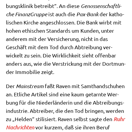
bungs­kli­nik betreibt“. An die­se
Genos­sen­schaft­li­
che Finanz­Grup­pe
ist auch die
Pax-Bank
der katho­
li­schen Kir­che ange­schlos­sen. Die Bank wirbt mit
hohen ethi­schen Stan­dards um Kun­den, unter
ande­rem mit der Ver­si­che­rung, nicht in das
Geschäft mit dem Tod durch Abtrei­bung ver­
wickelt zu sein. Die Wirk­lich­keit sieht offen­bar
anders aus, wie die Ver­strickung mit der Dort­mun­
der Immo­bi­lie zeigt.
Der
Main­stream
faßt Raven mit Samt­hand­schu­hen
an. Etli­che Arti­kel sind eine kaum getarn­te Wer­
bung für die Nie­der­län­de­rin und die Abtrei­bungs­
in­du­strie. Abtrei­ber, die den Tod brin­gen, wer­den
zu „Hel­den“ sti­li­siert. Raven selbst sag­te den
Ruhr
Nach­rich­ten
vor kur­zem, daß sie ihren Beruf