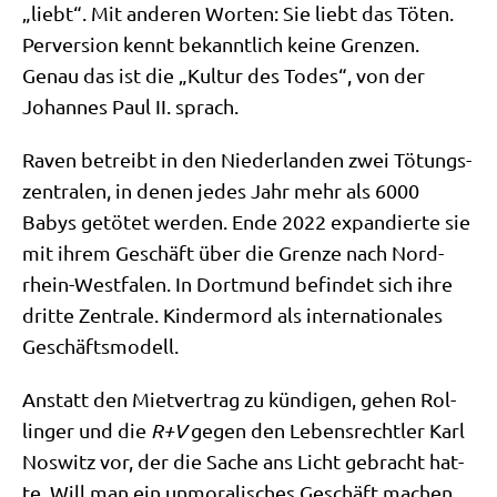
„liebt“. Mit ande­ren Wor­ten: Sie liebt das Töten.
Per­ver­si­on kennt bekannt­lich kei­ne Gren­zen.
Genau das ist die „Kul­tur des Todes“, von der
Johan­nes Paul II. sprach.
Raven betreibt in den Nie­der­lan­den zwei Tötungs­
zen­tra­len, in denen jedes Jahr mehr als 6000
Babys getö­tet wer­den. Ende 2022 expan­dier­te sie
mit ihrem Geschäft über die Gren­ze nach Nord­
rhein-West­fa­len. In Dort­mund befin­det sich ihre
drit­te Zen­tra­le. Kin­der­mord als inter­na­tio­na­les
Geschäftsmodell.
Anstatt den Miet­ver­trag zu kün­di­gen, gehen Rol­
lin­ger und die
R+V
gegen den Lebens­recht­ler Karl
Nos­witz vor, der die Sache ans Licht gebracht hat­
te. Will man ein unmo­ra­li­sches Geschäft machen