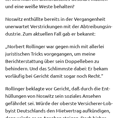
und eine wei­ße Weste behalten?
Nos­witz ent­hüll­te bereits in der Ver­gan­gen­heit
uner­war­tet Ver­strickun­gen mit der Abtrei­bungs­in­
du­strie. Zum aktu­el­len Fall gab er bekannt:
„Nor­bert Rol­lin­ger war gegen mich mit aller­lei
juri­sti­schen Tricks vor­ge­gan­gen, um mei­ne
Bericht­erstat­tung über sein Dop­pel­le­ben zu
behin­dern. Und das Schlimm­ste dabei: Er bekam
vor­läu­fig bei Gericht damit sogar noch Recht.“
Rol­lin­ger beklag­te vor Gericht, daß durch die Ent­
hül­lun­gen von Nos­witz sein sozia­les Anse­hen
gefähr­det sei. Wür­de der ober­ste Ver­si­che­rer-Lob­
by­ist Deutsch­lands den Miet­ver­trag auf­kün­di­gen,
dann wür­de er an Anse­hen stei­gen. Doch bis­her