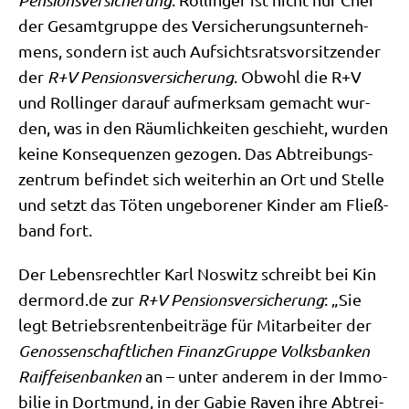
Pen­si­ons­ver­si­che­rung
der Gesamt­grup­pe des Ver­si­che­rungs­un­ter­neh­
mens, son­dern ist auch Auf­sichts­rats­vor­sit­zen­der
der
R+V Pen­si­ons­ver­si­che­rung
. Obwohl die R+V
und Rol­lin­ger dar­auf auf­merk­sam gemacht wur­
den, was in den Räum­lich­kei­ten geschieht, wur­den
kei­ne Kon­se­quen­zen gezo­gen. Das Abtrei­bungs­
zen­trum befin­det sich wei­ter­hin an Ort und Stel­le
und setzt das Töten unge­bo­re­ner Kin­der am Fließ­
band fort.
Der Lebens­recht­ler Karl Nos­witz schreibt bei Kin​
der​mord​.de zur
R+V Pen­si­ons­ver­si­che­rung
: „Sie
legt Betriebs­ren­ten­bei­trä­ge für Mit­ar­bei­ter der
Genos­sen­schaft­li­chen Finanz­Grup­pe Volks­ban­ken
Raiff­ei­sen­ban­ken
an – unter ande­rem in der Immo­
bi­lie in Dort­mund, in der Gabie Raven ihre Abtrei­