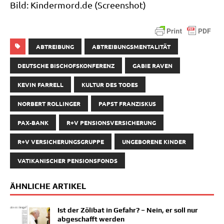
Bild: Kin​der​mord​.de (Screen­shot)
ABTREIBUNG
ABTREIBUNGSMENTALITÄT
DEUTSCHE BISCHOFSKONFERENZ
GABIE RAVEN
KEVIN FARRELL
KULTUR DES TODES
NORBERT ROLLINGER
PAPST FRANZISKUS
PAX-BANK
R+V PENSIONSVERSICHERUNG
R+V VERSICHERUNGSGRUPPE
UNGEBORENE KINDER
VATIKANISCHER PENSIONSFONDS
ÄHNLICHE ARTIKEL
Ist der Zölibat in Gefahr? – Nein, er soll nur
abgeschafft werden