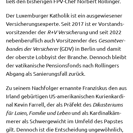
ließ den bis­he­ri­gen FPV-Chef Nor­bert Rollinger.
Der Luxem­bur­ger Katho­lik ist ein aus­ge­wie­se­ner
Ver­si­che­rungs­exper­te. Seit 2017 ist er Vor­stands­
vor­sit­zen­der der
R+V Ver­si­che­rung
und seit 2022
neben­be­ruf­lich auch Vor­sit­zen­der des
Gesamt­ver­
ban­des der Ver­si­che­rer
(GDV) in Ber­lin und damit
der ober­ste Lob­by­ist der Bran­che. Den­noch bleibt
der vati­ka­ni­sche Pen­si­ons­fonds nach Rol­lin­gers
Abgang als Sanie­rungs­fall zurück.
Zu sei­nem Nach­fol­ger ernann­te Fran­zis­kus den aus
Irland gebür­ti­gen US-ame­ri­ka­ni­schen Kuri­en­kar­di­
nal Kevin Far­rell, der als Prä­fekt des
Dik­aste­ri­ums
für Lai­en, Fami­lie und Leben
und als Kar­di­nal­käm­
me­rer als Schwer­ge­wicht im Umfeld des Pap­stes
gilt. Den­noch ist die Ent­schei­dung unge­wöhn­lich,