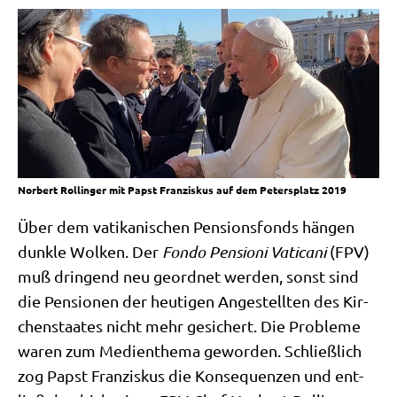
Norbert Rollinger mit Papst Franziskus auf dem Petersplatz 2019
Über dem vati­ka­ni­schen Pen­si­ons­fonds hän­gen
dunk­le Wol­ken. Der
Fon­do Pen­sio­ni Vati­ca­ni
(FPV)
muß drin­gend neu geord­net wer­den, sonst sind
die Pen­sio­nen der heu­ti­gen Ange­stell­ten des Kir­
chen­staa­tes nicht mehr gesi­chert. Die Pro­ble­me
waren zum Medi­en­the­ma gewor­den. Schließ­lich
zog Papst Fran­zis­kus die Kon­se­quen­zen und ent­