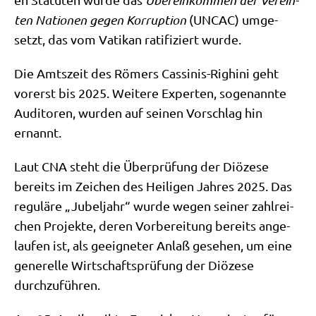
Über­ein­kom­men der Ver­ein­
ten Natio­nen gegen Kor­rup­ti­on
(UNCAC) umge­
setzt, das vom Vati­kan rati­fi­ziert wurde.
Die Amts­zeit des Römers Cas­si­nis-Righi­ni geht
vor­erst bis 2025. Wei­te­re Exper­ten, soge­nann­te
Audi­to­ren, wur­den auf sei­nen Vor­schlag hin
ernannt.
Laut CNA steht die Über­prü­fung der Diö­ze­se
bereits im Zei­chen des Hei­li­gen Jah­res 2025. Das
regu­lä­re „Jubel­jahr“ wur­de wegen sei­ner zahl­rei­
chen Pro­jek­te, deren Vor­be­rei­tung bereits ange­
lau­fen ist, als geeig­ne­ter Anlaß gese­hen, um eine
gene­rel­le Wirt­schafts­prü­fung der Diö­ze­se
durchzuführen.