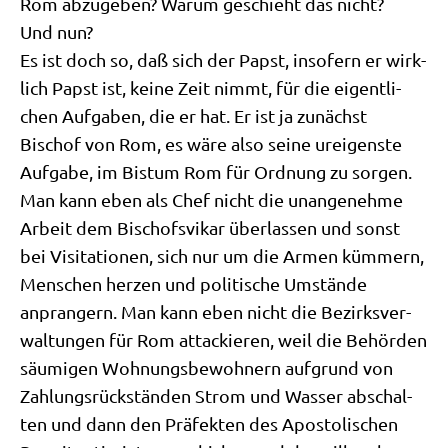
Rom abzu­ge­ben? War­um geschieht das nicht?
Und nun?
Es ist doch so, daß sich der Papst, inso­fern er wirk­
lich Papst ist, kei­ne Zeit nimmt, für die eigent­li­
chen Auf­ga­ben, die er hat. Er ist ja zunächst
Bischof von Rom, es wäre also sei­ne urei­gen­ste
Auf­ga­be, im Bis­tum Rom für Ord­nung zu sor­gen.
Man kann eben als Chef nicht die unan­ge­neh­me
Arbeit dem Bischofs­vi­kar über­las­sen und sonst
bei Visi­ta­tio­nen, sich nur um die Armen küm­mern,
Men­schen her­zen und poli­ti­sche Umstän­de
anpran­gern. Man kann eben nicht die Bezirks­ver­
wal­tun­gen für Rom attackie­ren, weil die Behör­den
säu­mi­gen Woh­nungs­be­woh­nern auf­grund von
Zah­lungs­rück­stän­den Strom und Was­ser abschal­
ten und dann den Prä­fek­ten des Apo­sto­li­schen