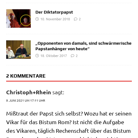
Der Diktatorpapst
10. November 2018
2
„Opponenten von damals, sind schwärmerische
Papstanhänger von heute“
18. Oktober 2017
2
2 KOMMENTARE
Christoph+Rhein
sagt:
9. JUNI 2021 UM 17:11 UHR
Miß­traut der Papst sich selbst? Wozu hat er sei­nen
Vikar für das Bis­tum Rom? Ist nicht die Auf­ga­be
des Vika­ren, täg­lich Rechen­schaft über das Bis­tum