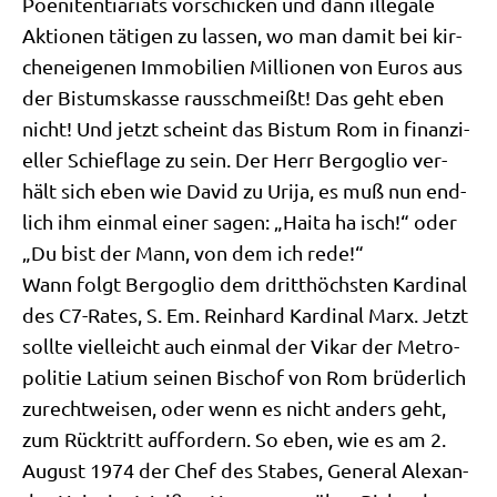
Poe­ni­ten­tia­ri­ats vor­schicken und dann ille­ga­le
Aktio­nen täti­gen zu las­sen, wo man damit bei kir­
chen­ei­ge­nen Immo­bi­li­en Mil­lio­nen von Euros aus
der Bis­tums­kas­se raus­schmeißt! Das geht eben
nicht! Und jetzt scheint das Bis­tum Rom in finan­zi­
el­ler Schief­la­ge zu sein. Der Herr Berg­o­glio ver­
hält sich eben wie David zu Uri­ja, es muß nun end­
lich ihm ein­mal einer sagen: „Hai­ta ha isch!“ oder
„Du bist der Mann, von dem ich rede!“
Wann folgt Berg­o­glio dem dritt­höch­sten Kar­di­nal
des C7-Rates, S. Em. Rein­hard Kar­di­nal Marx. Jetzt
soll­te viel­leicht auch ein­mal der Vikar der Metro­
po­li­tie Lati­um sei­nen Bischof von Rom brü­der­lich
zurecht­wei­sen, oder wenn es nicht anders geht,
zum Rück­tritt auf­for­dern. So eben, wie es am 2.
August 1974 der Chef des Sta­bes, Gene­ral Alex­an­