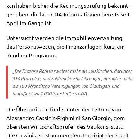
kan haben bis­her die Rech­nungs­prü­fung bekannt­
ge­ge­ben, die laut CNA-Infor­ma­tio­nen bereits seit
April im Gan­ge ist.
Unter­sucht wer­den die Immo­bi­li­en­ver­wal­tung,
das Per­so­nal­we­sen, die Finanz­an­la­gen, kurz, ein
Rundum-Programm.
„Die Diö­ze­se Rom ver­wal­tet mehr als 500 Kir­chen, dar­un­ter
330 Pfar­rei­en, und zahl­rei­che Ein­rich­tun­gen, dar­un­ter mehr
als 100 öffent­li­che Ver­ei­ni­gun­gen von Gläu­bi­gen, und
umfaßt etwa 1.000 Prie­ster“, so CNA.
Die Über­prü­fung fin­det unter der Lei­tung von
Ales­san­dro Cas­si­nis-Righi­ni di San Gior­gio, dem
ober­sten Wirt­schafts­prü­fer des Vati­kans, statt.
Die Cas­si­nis ent­stam­men dem Patri­zi­at der Stadt