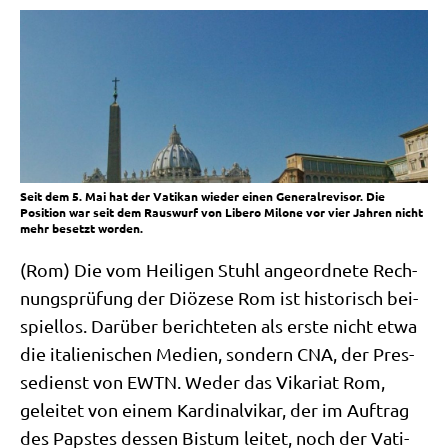
Seit dem 5. Mai hat der Vatikan wieder einen Generalrevisor. Die
Position war seit dem Rauswurf von Libero Milone vor vier Jahren nicht
mehr besetzt worden.
(Rom) Die vom Hei­li­gen Stuhl ange­ord­ne­te Rech­
nungs­prü­fung der Diö­ze­se Rom ist histo­risch bei­
spiel­los. Dar­über berich­te­ten als erste nicht etwa
die ita­lie­ni­schen Medi­en, son­dern CNA, der Pres­
se­dienst von EWTN. Weder das Vika­ri­at Rom,
gelei­tet von einem Kar­di­nal­vi­kar, der im Auf­trag
des Pap­stes des­sen Bis­tum lei­tet, noch der Vati­