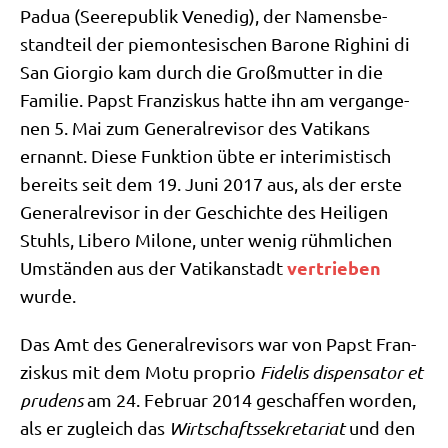
Padua (See­re­pu­blik Vene­dig), der Namens­be­
stand­teil der pie­mon­te­si­schen Baro­ne Righi­ni di
San Gior­gio kam durch die Groß­mutter in die
Fami­lie. Papst Fran­zis­kus hat­te ihn am ver­gan­ge­
nen 5. Mai zum Gene­ral­re­vi­sor des Vati­kans
ernannt. Die­se Funk­ti­on übte er inte­ri­mi­stisch
bereits seit dem 19. Juni 2017 aus, als der erste
Gene­ral­re­vi­sor in der Geschich­te des Hei­li­gen
Stuhls, Libe­ro Milo­ne, unter wenig rühm­li­chen
ver­trie­ben
Umstän­den aus der Vati­kan­stadt
wurde.
Das Amt des Gene­ral­re­vi­sors war von Papst Fran­
zis­kus mit dem Motu pro­prio
Fide­lis dis­pen­sa­tor et
pru­dens
am 24. Febru­ar 2014 geschaf­fen wor­den,
als er zugleich das
Wirt­schafts­se­kre­ta­ri­at
und den