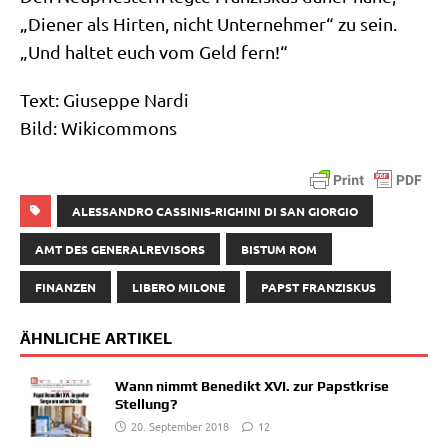
„Die­ner als Hir­ten, nicht Unter­neh­mer“ zu sein.
„Und hal­tet euch vom Geld fern!“
Text: Giu­sep­pe Nar­di
Bild: Wiki­com­mons
ALESSANDRO CASSINIS-RIGHINI DI SAN GIORGIO
AMT DES GENERALREVISORS
BISTUM ROM
FINANZEN
LIBERO MILONE
PAPST FRANZISKUS
ÄHNLICHE ARTIKEL
Wann nimmt Benedikt XVI. zur Papstkrise
Stellung?
20. September 2018
12