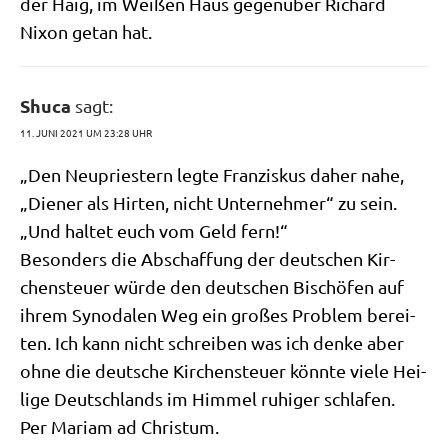
der Haig, im Wei­ßen Haus gegen­über Richard
Nixon getan hat.
Shuca
sagt:
11. JUNI 2021 UM 23:28 UHR
„Den Neu­prie­stern leg­te Fran­zis­kus daher nahe,
„Die­ner als Hir­ten, nicht Unter­neh­mer“ zu sein.
„Und hal­tet euch vom Geld fern!“
Beson­ders die Abschaf­fung der deut­schen Kir­
chen­steu­er wür­de den deut­schen Bischö­fen auf
ihrem Syn­oda­len Weg ein gro­ßes Pro­blem berei­
ten. Ich kann nicht schrei­ben was ich den­ke aber
ohne die deut­sche Kir­chen­steu­er könn­te vie­le Hei­
li­ge Deutsch­lands im Him­mel ruhi­ger schlafen.
Per Mari­am ad Christum.