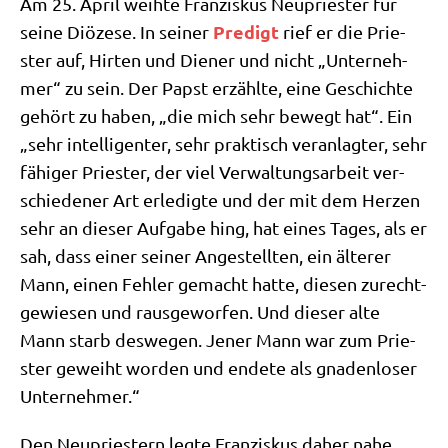
Am 25. April weih­te Fran­zis­kus Neu­prie­ster für
Pre­digt
sei­ne Diö­ze­se. In sei­ner
rief er die Prie­
ster auf, Hir­ten und Die­ner und nicht „Unter­neh­
mer“ zu sein. Der Papst erzähl­te, eine Geschich­te
gehört zu haben, „die mich sehr bewegt hat“. Ein
„sehr intel­li­gen­ter, sehr prak­tisch ver­an­lag­ter, sehr
fähi­ger Prie­ster, der viel Ver­wal­tungs­ar­beit ver­
schie­de­ner Art erle­dig­te und der mit dem Her­zen
sehr an die­ser Auf­ga­be hing, hat eines Tages, als er
sah, dass einer sei­ner Ange­stell­ten, ein älte­rer
Mann, einen Feh­ler gemacht hat­te, die­sen zurecht­
ge­wie­sen und raus­ge­wor­fen. Und die­ser alte
Mann starb des­we­gen. Jener Mann war zum Prie­
ster geweiht wor­den und ende­te als gna­den­lo­ser
Unternehmer.“
Den Neu­prie­stern leg­te Fran­zis­kus daher nahe,