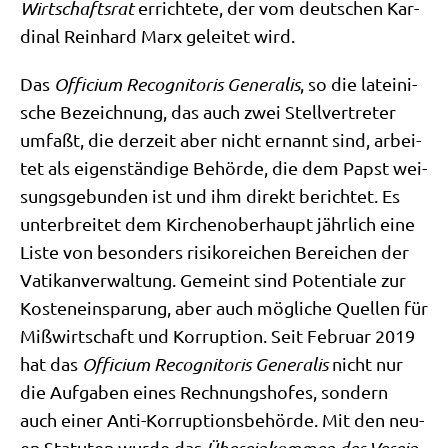
Wirt­schafts­rat
errich­te­te, der vom deut­schen Kar­
di­nal Rein­hard Marx gelei­tet wird.
Das
Offi­ci­um Reco­gni­to­ris Gene­ra­lis
, so die latei­ni­
sche Bezeich­nung, das auch zwei Stell­ver­tre­ter
umfaßt, die der­zeit aber nicht ernannt sind, arbei­
tet als eigen­stän­di­ge Behör­de, die dem Papst wei­
sungs­ge­bun­den ist und ihm direkt berich­tet. Es
unter­brei­tet dem Kir­chen­ober­haupt jähr­lich eine
Liste von beson­ders risi­ko­rei­chen Berei­chen der
Vati­kan­ver­wal­tung. Gemeint sind Poten­tia­le zur
Kosten­ein­spa­rung, aber auch mög­li­che Quel­len für
Miß­wirt­schaft und Kor­rup­ti­on. Seit Febru­ar 2019
hat das
Offi­ci­um Reco­gni­to­ris Gene­ra­lis
nicht nur
die Auf­ga­ben eines Rech­nungs­ho­fes, son­dern
auch einer Anti-Kor­rup­ti­ons­be­hör­de. Mit den neu­
en Sta­tu­ten wur­de das