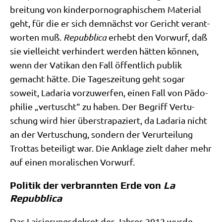
brei­tung von kin­der­por­no­gra­phi­schem Mate­ri­al
geht, für die er sich dem­nächst vor Gericht ver­ant­
wor­ten muß.
Repubbli­ca
erhebt den Vor­wurf, daß
sie viel­leicht ver­hin­dert wer­den hät­ten kön­nen,
wenn der Vati­kan den Fall öffent­lich publik
gemacht hät­te. Die Tages­zei­tung geht sogar
soweit, Lada­ria vor­zu­wer­fen, einen Fall von Pädo­
phi­lie „ver­tuscht“ zu haben. Der Begriff Ver­tu­
schung wird hier über­stra­pa­ziert, da Lada­ria nicht
an der Ver­tu­schung, son­dern der Ver­ur­tei­lung
Trot­tas betei­ligt war. Die Ankla­ge zielt daher mehr
auf einen mora­li­schen Vorwurf.
Politik der verbrannten Erde von
La
Repubblica
Das Lai­sie­rungs­de­kret des Jah­res 2012 wur­de