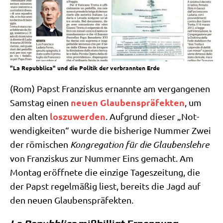
"La Repubblica" und die Politik der verbrannten Erde
(Rom) Papst Fran­zis­kus ernann­te am ver­gan­ge­nen
neu­en Glau­bens­prä­fek­ten
Sams­tag einen
, um
los­zu­wer­den
den alten
. Auf­grund die­ser „Not­
wen­dig­kei­ten“ wur­de die bis­he­ri­ge Num­mer Zwei
der römi­schen
Kon­gre­ga­ti­on für die Glau­bens­leh­re
von Fran­zis­kus zur Num­mer Eins gemacht. Am
Mon­tag eröff­ne­te die ein­zi­ge Tages­zei­tung, die
der Papst regel­mä­ßig liest, bereits die Jagd auf
den neu­en Glaubenspräfekten.