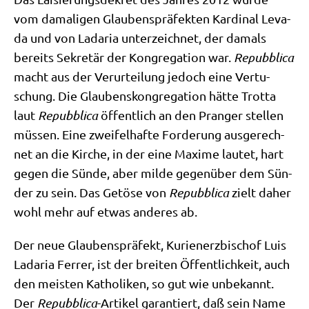
vom dama­li­gen Glau­bens­prä­fek­ten Kar­di­nal Leva­
da und von Lada­ria unter­zeich­net, der damals
bereits Sekre­tär der Kon­gre­ga­ti­on war.
Repubbli­ca
macht aus der Ver­ur­tei­lung jedoch eine Ver­tu­
schung. Die Glau­bens­kon­gre­ga­ti­on hät­te Trot­ta
laut
Repubbli­ca
öffent­lich an den Pran­ger stel­len
müs­sen. Eine zwei­fel­haf­te For­de­rung aus­ge­rech­
net an die Kir­che, in der eine Maxi­me lau­tet, hart
gegen die Sün­de, aber mil­de gegen­über dem Sün­
der zu sein. Das Getö­se von
Repubbli­ca
zielt daher
wohl mehr auf etwas ande­res ab.
Der neue Glau­bens­prä­fekt, Kuri­en­erz­bi­schof Luis
Lada­ria Fer­rer, ist der brei­ten Öffent­lich­keit, auch
den mei­sten Katho­li­ken, so gut wie unbe­kannt.
Der
Repubbli­ca
-Arti­kel garan­tiert, daß sein Name