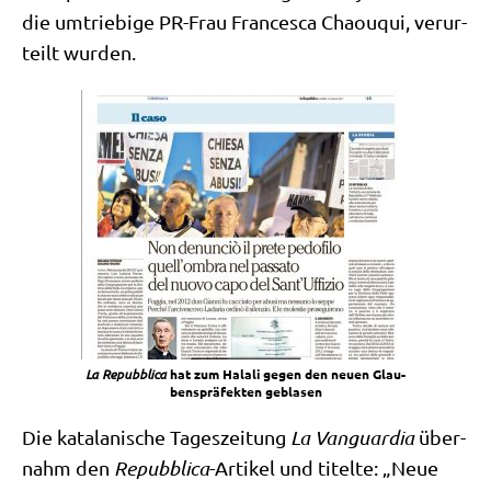
die umtrie­bi­ge PR-Frau Fran­ce­s­ca Chaou­qui, ver­ur­
teilt wurden.
La Repubbli­ca
hat zum Hala­li gegen den neu­en Glau­
bens­prä­fek­ten geblasen
Die kata­la­ni­sche Tages­zei­tung
La Van­guar­dia
über­
nahm den
Repubbli­ca
-Arti­kel und titel­te: „Neue