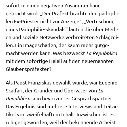
sofort in einen nega­ti­ven Zusam­men­hang
gebracht wird. „Der Prä­fekt brach­te den pädo­phi­
len Ex-Prie­ster nicht zur Anzei­ge“, „Ver­tu­schung
eines Pädo­phi­lie-Skan­dals“ lau­ten die über Medi­
en und sozia­le Netz­wer­ke ver­brei­te­ten Schlag­zei­
len. Ein Image­scha­den, der kaum mehr gut­ge­
macht wer­den kann. Was bezweckt
La Repubbli­ca
mit dem sofor­ti­ge Hala­li auf den neu­ernann­ten
Glaubenspräfekten?
Als Papst Fran­zis­kus gewählt wur­de, war Euge­nio
Scal­fa­ri, der Grün­der und Über­va­ter von
La
Repubbli­ca
sein bevor­zug­ter Gesprächs­part­ner.
Das Ergeb­nis sind meh­re­re Inter­views und Leit­ar­
ti­kel von zwei­fel­haf­tem Inhalt. Inzwi­schen ist es
ruhi­ger gewor­den, weil der beken­nen­de Athe­ist