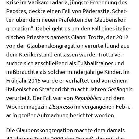
Kri­se im Vati­kan: Lada­ria, jüng­ste Ernen­nung des
Pap­stes, deck­te einen Fall von Päd­era­stie. Schat­
ten über dem neu­en Prä­fek­ten der Glau­bens­kon­
gre­ga­ti­on“. Dabei geht es um den Fall eines ita­lie­
ni­schen Prie­sters namens Gian­ni Trot­ta, der 2012
von der Glau­bens­kon­gre­ga­ti­on ver­ur­teilt und aus
dem Kle­ri­ker­stand ent­las­sen wur­de. Trot­ta ver­
such­te sich anschlie­ßend als Fuß­ball­trai­ner und
miß­brauch­te als sol­cher min­der­jäh­ri­ge Kin­der. Im
Früh­jahr 2015 wur­de er ver­haf­tet und von einem
ita­lie­ni­schen Straf­ge­richt zu acht Jah­ren Gefäng­nis
ver­ur­teilt. Der Fall war von
Repubbli­ca
und dem
Wochen­ma­ga­zin
L’Espresso
im ver­gan­ge­nen Febru­
ar in gro­ßer Auf­ma­chung berich­tet worden.
Die Glau­bens­kon­gre­ga­ti­on mach­te dem damals
49jährigen Trot­ta 2009 den Pro­zeß, der mit der