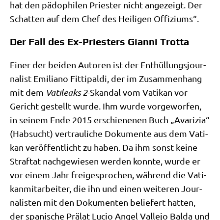
hat den pädo­phi­len Prie­ster nicht ange­zeigt. Der
Schat­ten auf dem Chef des Hei­li­gen Offiziums“.
Der Fall des Ex-Priesters Gianni Trotta
Einer der bei­den Autoren ist der Ent­hül­lungs­jour­
na­list Emi­lia­no Fit­ti­pal­di, der im Zusam­men­hang
mit dem
Vati­leaks 2
-Skan­dal vom Vati­kan vor
Gericht gestellt wur­de. Ihm wur­de vor­ge­wor­fen,
in sei­nem Ende 2015 erschie­ne­nen Buch „Ava­ri­zia“
(Hab­sucht) ver­trau­li­che Doku­men­te aus dem Vati­
kan ver­öf­fent­licht zu haben. Da ihm sonst kei­ne
Straf­tat nach­ge­wie­sen wer­den konn­te, wur­de er
vor einem Jahr frei­ge­spro­chen, wäh­rend die Vati­
kan­mit­ar­bei­ter, die ihn und einen wei­te­ren Jour­
na­li­sten mit den Doku­men­ten belie­fert hat­ten,
der spa­ni­sche Prä­lat Lucio Angel Val­le­jo Bal­da und