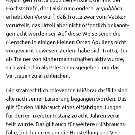
Höchst­stra­fe, der Lai­sie­rung ende­te.
Repubbli­ca
erhebt den Vor­wurf, daß Trot­ta zwar vom Vati­kan
ver­ur­teilt, das Urteil aber nicht öffent­lich bekannt­
ge­macht wor­den sei. Auf die­se Wei­se sei­en die
Men­schen in eini­gen klei­nen Orten Apu­li­ens nicht
vor­ge­warnt gewe­sen. Zudem habe sich Trot­ta, der
als Trai­ner von Kin­der­mann­schaf­ten aktiv wur­de,
sich wei­ter­hin als Prie­ster aus­ge­ge­ben, um das
Ver­trau­en zu erschleichen.
Die straf­recht­lich rele­van­ten Miß­brauchs­fäl­le sind
alle nach sei­ner Lai­sie­rung began­gen wor­den. Das
gilt für den Miß­brauch eines elf­jäh­ri­gen Jun­gen,
für den er in erster Instanz zu acht Jah­ren ver­ur­
teilt wur­de. Das gilt auch für wei­te­re Miß­brauchs­
fäl­le, bei denen es um die Her­stel­lung und Ver­