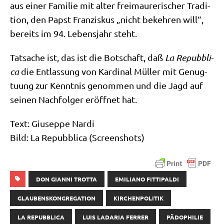
aus einer Fami­lie mit alter frei­mau­re­ri­scher Tra­di­
ti­on, den Papst Fran­zis­kus „nicht bekeh­ren will“,
bereits im 94. Lebens­jahr steht.
Tat­sa­che ist, das ist die Bot­schaft, daß
La Repubbli­
ca
die Ent­las­sung von Kar­di­nal Mül­ler mit Genug­
tu­ung zur Kennt­nis genom­men und die Jagd auf
sei­nen Nach­fol­ger eröff­net hat.
Text: Giu­sep­pe Nardi
Bild: La Repubbli­ca (Screen­shots)
DON GIANNI TROTTA
EMILIANO FITTIPALDI
GLAUBENSKONGREGATION
KIRCHENPOLITIK
LA REPUBBLICA
LUIS LADARIA FERRER
PÄDOPHILIE