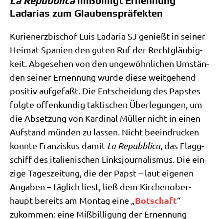
La Repubblica
mißbilligt Ernennung
Ladarias zum Glaubenspräfekten
Kuri­en­erz­bi­schof Luis Lada­ria SJ genießt in sei­ner
Hei­mat Spa­ni­en den guten Ruf der Recht­gläu­big­
keit. Abge­se­hen von den unge­wöhn­li­chen Umstän­
den sei­ner Ernen­nung wur­de die­se weit­ge­hend
posi­tiv auf­ge­faßt. Die Ent­schei­dung des Pap­stes
folg­te offen­kun­dig tak­ti­schen Über­le­gun­gen, um
die Abset­zung von Kar­di­nal Mül­ler nicht in einen
Auf­stand mün­den zu las­sen. Nicht beein­drucken
konn­te Fran­zis­kus damit
La Repubbli­ca
, das Flagg­
schiff des ita­lie­ni­schen Links­jour­na­lis­mus. Die ein­
zi­ge Tages­zei­tung, die der Papst – laut eige­nen
Anga­ben – täg­lich liest, ließ dem Kir­chen­ober­
Bot­schaft
haupt bereits am Mon­tag eine „
“
zukom­men: eine Miß­bil­li­gung der Ernen­nung