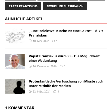
PAPST FRANZISKUS
SEXUELLER MISSBRAUCH
ÄHNLICHE ARTIKEL
„Eine ’selektive‘ Kirche ist eine Sekte“ – dixit
Franziskus
10. Mai 2022
1
Papst Franziskus wird 80 – Die Möglichkeit
einer Abdankung
16. Dezember 2016
3
Protestantische Vertuschung von Missbrauch
unter Mithilfe der Medien
22. März 2024
1
1 KOMMENTAR