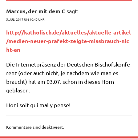
Marcus, der mit dem C
sagt:
5. JULI 2017 UM 10:40 UHR
http://​katho​lisch​.de/​a​k​t​u​e​l​l​e​s​/​a​k​t​u​e​l​l​e​-​a​r​t​i​k​e​l​
/​m​e​d​i​e​n​-​n​e​u​e​r​-​p​r​a​f​e​k​t​-​z​e​i​g​t​e​-​m​i​s​s​b​r​a​u​c​h​-​n​i​c​
h​t​-an
Die Inter­net­prä­senz der Deut­schen Bischofs­kon­fe­
renz (oder auch nicht, je nach­dem wie man es
braucht) hat am 03.07. schon in die­ses Horn
geblasen.
Honi soit qui mal y pense!
Kommentare sind deaktiviert.