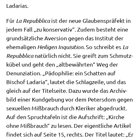
Ladarias.
Für
La Repubbli­ca
ist der neue Glau­bens­prä­fekt in
jedem Fall „zu kon­ser­va­tiv“. Zudem besteht eine
grund­sätz­li­che Aver­si­on gegen das Insti­tut der
ehe­ma­li­gen
Hei­li­gen Inqui­si­ti­on
. So schreibt es
La
Repubbli­ca
natür­lich nicht. Sie greift zum Schmutz­
kü­bel und geht den „alt­be­währ­ten“ Weg der
Denun­zia­ti­on. „Pädo­phi­lie: ein Schat­ten auf
Bischof Lada­ria“, lau­tet die Schlag­zei­le, und das
gleich auf der Titel­sei­te. Dazu wur­de das Archiv­
bild einer Kund­ge­bung vor dem Peters­dom gegen
sexu­el­len Miß­brauch durch Kle­ri­ker abge­druckt.
Auf den Spruch­ta­feln ist die Auf­schrift: „Kir­che
ohne Miß­brauch“ zu lesen. Der eigent­li­che Arti­kel
fin­det sich auf Sei­te 15, rechts. Der Titel lau­tet: „Er