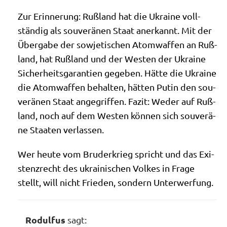
Zur Erin­ne­rung: Ruß­land hat die Ukrai­ne voll­
stän­dig als sou­ve­rä­nen Staat aner­kannt. Mit der
Über­ga­be der sowje­ti­schen Atom­waf­fen an Ruß­
land, hat Ruß­land und der Westen der Ukrai­ne
Sicher­heits­ga­ran­tien gege­ben. Hät­te die Ukrai­ne
die Atom­waf­fen behal­ten, hät­ten Putin den sou­
ve­rä­nen Staat ange­grif­fen. Fazit: Weder auf Ruß­
land, noch auf dem Westen kön­nen sich sou­ve­rä­
ne Staa­ten verlassen.
Wer heu­te vom Bru­der­krieg spricht und das Exi­
stenz­recht des ukrai­ni­schen Vol­kes in Fra­ge
stellt, will nicht Frie­den, son­dern Unterwerfung.
Rodulfus
sagt: