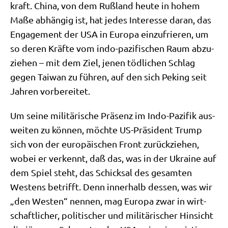
kraft. Chi­na, von dem Ruß­land heu­te in hohem
Maße abhän­gig ist, hat jedes Inter­es­se dar­an, das
Enga­ge­ment der USA in Euro­pa ein­zu­frie­ren, um
so deren Kräf­te vom indo-pazi­fi­schen Raum abzu­
zie­hen – mit dem Ziel, jenen töd­li­chen Schlag
gegen Tai­wan zu füh­ren, auf den sich Peking seit
Jah­ren vorbereitet.
Um sei­ne mili­tä­ri­sche Prä­senz im Indo-Pazi­fik aus­
wei­ten zu kön­nen, möch­te US-Prä­si­dent Trump
sich von der euro­päi­schen Front zurück­zie­hen,
wobei er ver­kennt, daß das, was in der Ukrai­ne auf
dem Spiel steht, das Schick­sal des gesam­ten
Westens betrifft. Denn inner­halb des­sen, was wir
„den Westen“ nen­nen, mag Euro­pa zwar in wirt­
schaft­li­cher, poli­ti­scher und mili­tä­ri­scher Hin­sicht