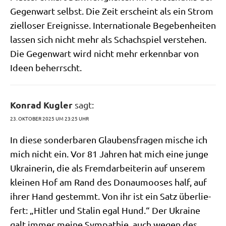
Gegen­wart selbst. Die Zeit erscheint als ein Strom
ziel­lo­ser Ereig­nis­se. Inter­na­tio­na­le Bege­ben­hei­ten
las­sen sich nicht mehr als Schach­spiel ver­ste­hen.
Die Gegen­wart wird nicht mehr erkenn­bar von
Ideen beherrscht.
Konrad Kugler
sagt:
23. OKTOBER 2025 UM 23:25 UHR
In die­se son­der­ba­ren Glau­bens­fra­gen mische ich
mich nicht ein. Vor 81 Jah­ren hat mich eine jun­ge
Ukrai­ne­rin, die als Fremd­ar­bei­te­rin auf unse­rem
klei­nen Hof am Rand des Donau­moo­ses half, auf
ihrer Hand gestemmt. Von ihr ist ein Satz über­lie­
fert: „Hit­ler und Sta­lin egal Hund.“ Der Ukrai­ne
galt immer mei­ne Sym­pa­thie, auch wegen des