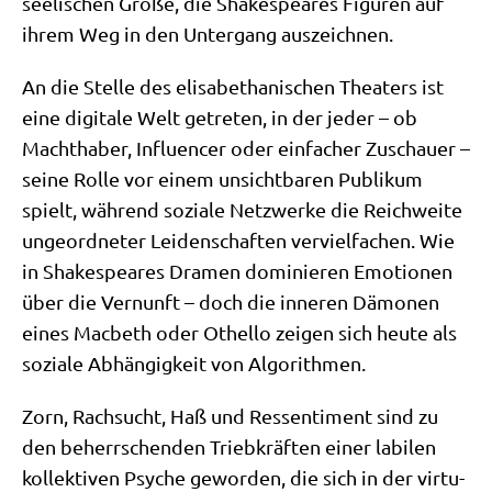
see­li­schen Grö­ße, die Shake­speares Figu­ren auf
ihrem Weg in den Unter­gang auszeichnen.
An die Stel­le des eli­sa­be­tha­ni­schen Thea­ters ist
eine digi­ta­le Welt getre­ten, in der jeder – ob
Macht­ha­ber, Influen­cer oder ein­fa­cher Zuschau­er –
sei­ne Rol­le vor einem unsicht­ba­ren Publi­kum
spielt, wäh­rend sozia­le Netz­wer­ke die Reich­wei­te
unge­ord­ne­ter Lei­den­schaf­ten ver­viel­fa­chen. Wie
in Shake­speares Dra­men domi­nie­ren Emo­tio­nen
über die Ver­nunft – doch die inne­ren Dämo­nen
eines Mac­beth oder Othel­lo zei­gen sich heu­te als
sozia­le Abhän­gig­keit von Algorithmen.
Zorn, Rach­sucht, Haß und Res­sen­ti­ment sind zu
den beherr­schen­den Trieb­kräf­ten einer labi­len
kol­lek­ti­ven Psy­che gewor­den, die sich in der vir­tu­