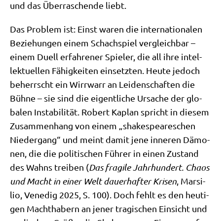
und das Über­ra­schen­de liebt.
Das Pro­blem ist: Einst waren die inter­na­tio­na­len
Bezie­hun­gen einem Schach­spiel ver­gleich­bar –
einem Duell erfah­re­ner Spie­ler, die all ihre intel­
lek­tu­el­len Fähig­kei­ten ein­setz­ten. Heu­te jedoch
beherrscht ein Wirr­warr an Lei­den­schaf­ten die
Büh­ne – sie sind die eigent­li­che Ursa­che der glo­
ba­len Insta­bi­li­tät. Robert Kaplan spricht in die­sem
Zusam­men­hang von einem „shake­speare­schen
Nie­der­gang“ und meint damit jene inne­ren Dämo­
nen, die die poli­ti­schen Füh­rer in einen Zustand
des Wahns trei­ben (
Das fra­gi­le Jahr­hun­dert. Cha­os
und Macht in einer Welt dau­er­haf­ter Kri­sen
, Mar­si­
lio, Vene­dig 2025, S. 100). Doch fehlt es den heu­ti­
gen Macht­ha­bern an jener tra­gi­schen Ein­sicht und