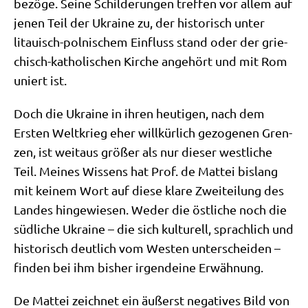
bezö­ge. Sei­ne Schil­de­run­gen tref­fen vor allem auf
jenen Teil der Ukrai­ne zu, der histo­risch unter
litau­isch-pol­ni­schem Ein­fluss stand oder der grie­
chisch-katho­li­schen Kir­che ange­hört und mit Rom
uniert ist.
Doch die Ukrai­ne in ihren heu­ti­gen, nach dem
Ersten Welt­krieg eher will­kür­lich gezo­ge­nen Gren­
zen, ist weit­aus grö­ßer als nur die­ser west­li­che
Teil. Mei­nes Wis­sens hat Prof. de Mat­tei bis­lang
mit kei­nem Wort auf die­se kla­re Zwei­tei­lung des
Lan­des hin­ge­wie­sen. Weder die öst­li­che noch die
süd­li­che Ukrai­ne – die sich kul­tu­rell, sprach­lich und
histo­risch deut­lich vom Westen unter­schei­den –
fin­den bei ihm bis­her irgend­ei­ne Erwähnung.
De Mat­tei zeich­net ein äußerst nega­ti­ves Bild von