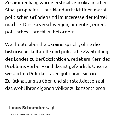
Zusam­men­hang wur­de erst­mals ein ukrai­ni­scher
Staat pro­pa­giert – aus klar durch­sich­ti­gen macht­
po­li­ti­schen Grün­den und im Inter­es­se der Mit­tel­
mäch­te. Dies zu ver­schwei­gen, bedeu­tet, erneut
poli­ti­sches Unrecht zu befördern.
Wer heu­te über die Ukrai­ne spricht, ohne die
histo­ri­sche, kul­tu­rel­le und poli­ti­sche Zwei­tei­lung
des Lan­des zu berück­sich­ti­gen, redet am Kern des
Pro­blems vor­bei – und das ist gefähr­lich. Unse­re
west­li­chen Poli­ti­ker täten gut dar­an, sich in
Zurück­hal­tung zu üben und sich statt­des­sen auf
das Wohl ihrer eige­nen Völ­ker zu konzentrieren.
Linus Schneider
sagt:
22. OKTOBER 2025 UM 19:03 UHR