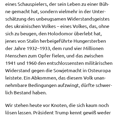
eines Schau­spie­lers, der sein Leben zu einer Büh­
ne gemacht hat, son­dern viel­mehr in der Unter­
schät­zung des unbeug­sa­men Wider­stands­gei­stes
des ukrai­ni­schen Vol­kes – eines Vol­kes, das, ohne
sich zu beu­gen, den Holo­do­mor über­lebt hat,
jenes von Sta­lin her­bei­ge­führ­te Hun­ger­ster­ben
der Jah­re 1932–1933, dem rund vier Mil­lio­nen
Men­schen zum Opfer fie­len, und das zwi­schen
1941 und 1960 den ent­schlos­sen­sten mili­tä­ri­schen
Wider­stand gegen die Sowjet­macht in Ost­eu­ro­pa
lei­ste­te. Ein Abkom­men, das die­sem Volk unan­
nehm­ba­re Bedin­gun­gen auf­zwingt, dürf­te schwer­
lich Bestand haben.
Wir ste­hen heu­te vor Kno­ten, die sich kaum noch
lösen las­sen. Prä­si­dent Trump kennt gewiß weder