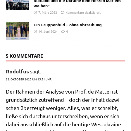
Rußland und die Ukraine dem Herzen Mariens
weihen“
7. März 2022
Kommentare deaktiviert
Ein Gruppenbild – ohne Abtreibung
14. Juni 2024
4
5 KOMMENTARE
Rodulfus
sagt:
22. OKTOBER 2025 UM 15:51 UHR
Der Rah­men der Ana­ly­se von Prof. de Mat­tei ist
grund­sätz­lich zutref­fend – doch der Inhalt dazwi­
schen über­zeugt weni­ger. Alles, was er schreibt,
lie­ße sich durch­aus unter­schrei­ben, wenn er sich
dabei aus­schließ­lich auf die heu­ti­ge West­ukrai­ne