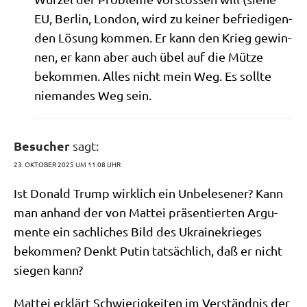
EU, Ber­lin, Lon­don, wird zu kei­ner befrie­di­gen­
den Lösung kom­men. Er kann den Krieg gewin­
nen, er kann aber auch übel auf die Müt­ze
bekom­men. Alles nicht mein Weg. Es soll­te
nie­man­des Weg sein.
Besucher
sagt:
23. OKTOBER 2025 UM 11:08 UHR
Ist Donald Trump wirk­lich ein Unbe­le­se­ner? Kann
man anhand der von Mat­tei prä­sen­tier­ten Argu­
men­te ein sach­li­ches Bild des Ukrai­ne­krie­ges
bekom­men? Denkt Putin tat­säch­lich, daß er nicht
sie­gen kann?
Mat­tei erklärt Schwie­rig­kei­ten im Ver­ständ­nis der