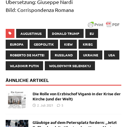
Über­set­zung: Giu­sep­pe Nar­di
Bild: Cor­ri­spon­den­za Romana
AUGUSTINUS
DONALD TRUMP
EU
EUROPA
GEOPOLITIK
KIEW
KRIEG
ROBERTO DE MATTEI
RUSSLAND
UKRAINE
USA
WLADIMIR PUTIN
WOLODYMYR SELENSKYJ
ÄHNLICHE ARTIKEL
Die Rolle von Erzbischof Viganò in der Krise der
Kirche (und der Welt)
2. Juli 2021
5
Gläubige auf dem Petersplatz fordern: „Jetzt