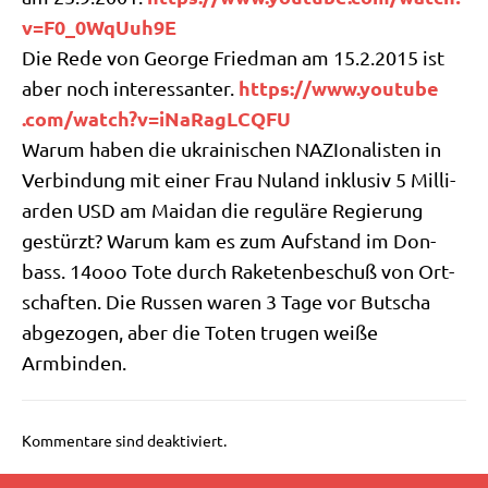
v​=​F​0​_​0​W​q​U​u​h9E
Die Rede von Geor­ge Fried­man am 15.2.2015 ist
https://​www​.you​tube​
aber noch inter­es­san­ter.
.com/​w​a​t​c​h​?​v​=​i​N​a​R​a​g​L​C​QFU
War­um haben die ukrai­ni­schen NAZIo­na­li­sten in
Ver­bin­dung mit einer Frau Nuland inklu­siv 5 Mil­li­
ar­den USD am Mai­dan die regu­lä­re Regie­rung
gestürzt? War­um kam es zum Auf­stand im Don­
bass. 14ooo Tote durch Rake­ten­be­schuß von Ort­
schaf­ten. Die Rus­sen waren 3 Tage vor But­scha
abge­zo­gen, aber die Toten tru­gen wei­ße
Armbinden.
Kommentare sind deaktiviert.