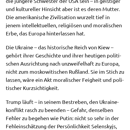
die jün­ge­re Schwe­ster der USA sein – in gei­sti­ger
und kul­tu­rel­ler Hin­sicht aber ist es deren Mut­ter.
Die ame­ri­ka­ni­sche Zivi­li­sa­ti­on wur­zelt tief in
jenem intel­lek­tu­el­len, reli­giö­sen und mora­li­schen
Erbe, das Euro­pa hin­ter­las­sen hat.
Die Ukrai­ne – das histo­ri­sche Reich von Kiew –
gehört ihrer Geschich­te und ihrer heu­ti­gen poli­ti­
schen Aus­rich­tung nach unzwei­fel­haft zu Euro­pa,
nicht zum mos­ko­wi­ti­schen Ruß­land. Sie im Stich zu
las­sen, wäre ein Akt mora­li­scher Feig­heit und poli­
ti­scher Kurzsichtigkeit.
Trump läuft – in sei­nem Bestre­ben, den Ukrai­ne­
kon­flikt rasch zu been­den – Gefahr, den­sel­ben
Feh­ler zu bege­hen wie Putin: nicht so sehr in der
Fehl­ein­schät­zung der Per­sön­lich­keit Selen­sky­js,