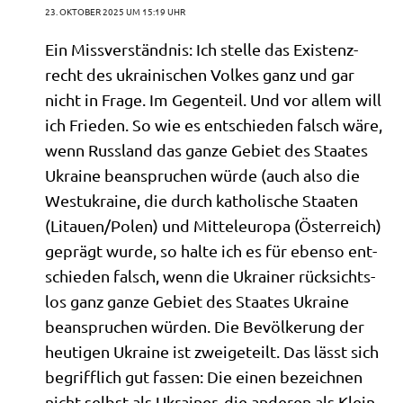
23. OKTOBER 2025 UM 15:19 UHR
Ein Miss­ver­ständ­nis: Ich stel­le das Exi­stenz­
recht des ukrai­ni­schen Vol­kes ganz und gar
nicht in Fra­ge. Im Gegen­teil. Und vor allem will
ich Frie­den. So wie es ent­schie­den falsch wäre,
wenn Russ­land das gan­ze Gebiet des Staa­tes
Ukrai­ne bean­spru­chen wür­de (auch also die
West­ukrai­ne, die durch katho­li­sche Staa­ten
(Litauen/​Polen) und Mit­tel­eu­ro­pa (Öster­reich)
geprägt wur­de, so hal­te ich es für eben­so ent­
schie­den falsch, wenn die Ukrai­ner rück­sichts­
los ganz gan­ze Gebiet des Staa­tes Ukrai­ne
bean­spru­chen wür­den. Die Bevöl­ke­rung der
heu­ti­gen Ukrai­ne ist zwei­ge­teilt. Das lässt sich
begriff­lich gut fas­sen: Die einen bezeich­nen
nicht selbst als Ukrai­ner, die ande­ren als Klein­