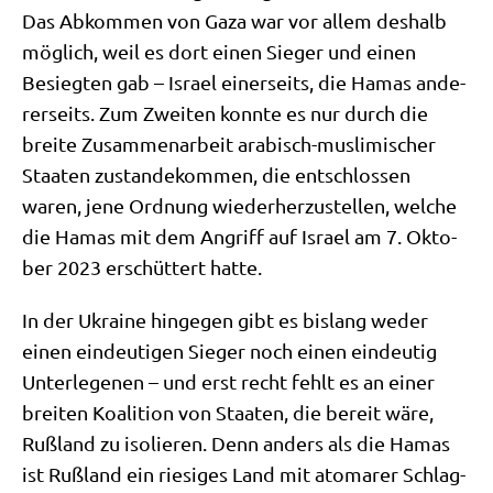
Das Abkom­men von Gaza war vor allem des­halb
mög­lich, weil es dort einen Sie­ger und einen
Besieg­ten gab – Isra­el einer­seits, die Hamas ande­
rer­seits. Zum Zwei­ten konn­te es nur durch die
brei­te Zusam­men­ar­beit ara­bisch-mus­li­mi­scher
Staa­ten zustan­de­kom­men, die ent­schlos­sen
waren, jene Ord­nung wie­der­her­zu­stel­len, wel­che
die Hamas mit dem Angriff auf Isra­el am 7. Okto­
ber 2023 erschüt­tert hatte.
In der Ukrai­ne hin­ge­gen gibt es bis­lang weder
einen ein­deu­ti­gen Sie­ger noch einen ein­deu­tig
Unter­le­ge­nen – und erst recht fehlt es an einer
brei­ten Koali­ti­on von Staa­ten, die bereit wäre,
Ruß­land zu iso­lie­ren. Denn anders als die Hamas
ist Ruß­land ein rie­si­ges Land mit ato­ma­rer Schlag­