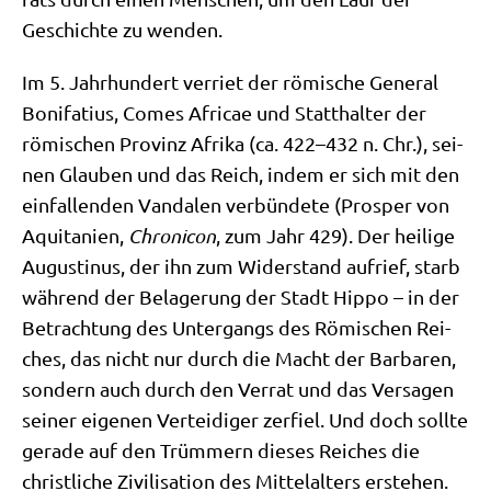
Geschich­te zu wenden.
Im 5. Jahr­hun­dert ver­riet der römi­sche Gene­ral
Boni­fa­ti­us, Comes Afri­cae und Statt­hal­ter der
römi­schen Pro­vinz Afri­ka (ca. 422–432 n. Chr.), sei­
nen Glau­ben und das Reich, indem er sich mit den
ein­fal­len­den Van­da­len ver­bün­de­te (Pro­sper von
Aqui­ta­ni­en,
Chro­ni­con
, zum Jahr 429). Der hei­li­ge
Augu­sti­nus, der ihn zum Wider­stand auf­rief, starb
wäh­rend der Bela­ge­rung der Stadt Hip­po – in der
Betrach­tung des Unter­gangs des Römi­schen Rei­
ches, das nicht nur durch die Macht der Bar­ba­ren,
son­dern auch durch den Ver­rat und das Ver­sa­gen
sei­ner eige­nen Ver­tei­di­ger zer­fiel. Und doch soll­te
gera­de auf den Trüm­mern die­ses Rei­ches die
christ­li­che Zivi­li­sa­ti­on des Mit­tel­al­ters erstehen.