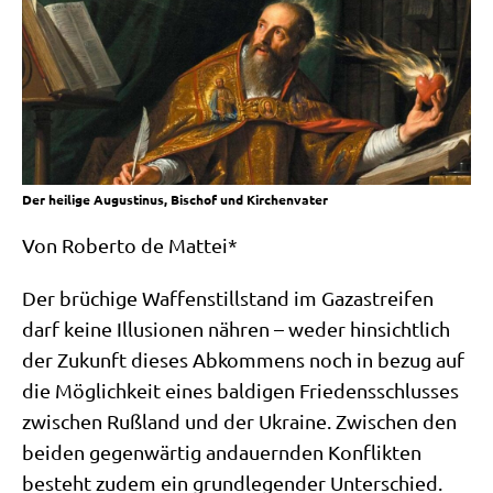
Der heilige Augustinus, Bischof und Kirchenvater
Von Rober­to de Mattei*
Der brü­chi­ge Waf­fen­still­stand im Gaza­strei­fen
darf kei­ne Illu­sio­nen näh­ren – weder hin­sicht­lich
der Zukunft die­ses Abkom­mens noch in bezug auf
die Mög­lich­keit eines bal­di­gen Frie­dens­schlus­ses
zwi­schen Ruß­land und der Ukrai­ne. Zwi­schen den
bei­den gegen­wär­tig andau­ern­den Kon­flik­ten
besteht zudem ein grund­le­gen­der Unter­schied.