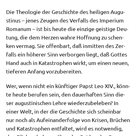
Die Theo­lo­gie der Geschich­te des hei­li­gen Augu­
sti­nus – jenes Zeu­gen des Ver­falls des Impe­ri­um
Roma­num – ist bis heu­te die ein­zi­ge gei­sti­ge Deu­
tung, die dem Her­zen wah­re Hoff­nung zu schen­
ken ver­mag. Sie offen­bart, daß inmit­ten des Zer­
falls ein höhe­rer Sinn ver­bor­gen liegt, daß Got­tes
Hand auch in Kata­stro­phen wirkt, um einen neu­en,
tie­fe­ren Anfang vorzubereiten.
Wer, wenn nicht ein künf­ti­ger Papst Leo XIV., könn­
te heu­te beru­fen sein, den dau­er­haf­ten Sinn die­
ser augu­sti­ni­schen Leh­re wie­der­zu­be­le­ben? In
einer Welt, in der die Geschich­te sich schein­bar
nur noch als Auf­ein­an­der­fol­ge von Kri­sen, Brü­chen
und Kata­stro­phen ent­fal­tet, wird es not­wen­dig,