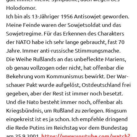
Holodomor.
Ich bin als 13-Jäh­ri­ger 1956 Anti­so­wjet gewor­den.
Mei­ne Fein­de waren der Sowjet­sol­dat und das
Sowjet­re­gime. Für das Erken­nen des Cha­rak­ters
der NATO habe ich sehr lan­ge gebraucht, fast 70
Jah­re. Immer anti-rus­si­sche Stimmungsmache.
Die Wei­he Ruß­lands an das unbe­fleck­te Mari­ens,
ob genau voll­zo­gen oder nicht, hat offen­bar die
Bekeh­rung vom Kom­mu­nis­mus bewirkt. Der War­
schau­er Pakt wur­de auf­ge­löst, Ost­deutsch­land frei
gege­ben, aber der Rest ist immer noch besetzt.
Und die Nato besteht immer noch, offen­bar als
Kriegs­bünd­nis, um Ruß­land zu zer­le­gen. Rings­um
ein­ge­kreist ist es ja schon. Ich emp­feh­le drin­gend
die Rede Putins im Reichs­tag vor dem Bun­des­tag
https://​www​.you​tube​.com/​w​a​t​c​h​?​
am 25.9.2001.