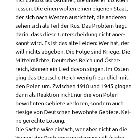
rus­sen. Die einen wol­len einen eige­nen Staat,
der sich nach Westen aus­rich­tet, die ande­ren
sehen sich als Teil der Rus. Das Pro­blem liegt
dar­in, dass die­se Unter­schei­dung nicht aner­
kannt wird. Es ist das alte Lei­den: Wer hat, der
will nichts abge­ben. Die Fol­ge sind Krie­ge. Die
Mit­tel­mäch­te, Deut­sches Reich und Öster­
reich, kön­nen ein Lied davon sin­gen. Im Osten
ging das Deut­sche Reich wenig freund­lich mit
den Polen um. Zwi­schen 1918 und 1945 gin­gen
dann als Reak­ti­on nicht nur die von Polen
bewohn­ten Gebie­te ver­lo­ren, son­dern auch
rie­si­ge von Deut­schen bewohn­te Gebie­te. Kei­
ne gerech­te Lösung.
Die Sache wäre ein­fach, wer aber nicht an die
Wur­zel der Pro­ble­me vor­sto­ssen will (sie­he