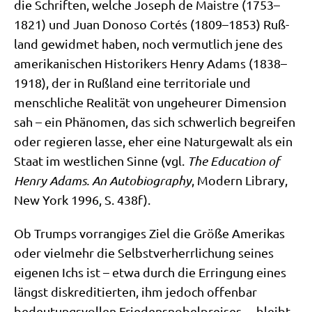
die Schrif­ten, wel­che Joseph de Maist­re (1753–
1821) und Juan Dono­so Cor­tés (1809–1853) Ruß­
land gewid­met haben, noch ver­mut­lich jene des
ame­ri­ka­ni­schen Histo­ri­kers Hen­ry Adams (1838–
1918), der in Ruß­land eine ter­ri­to­ria­le und
mensch­li­che Rea­li­tät von unge­heu­rer Dimen­si­on
sah – ein Phä­no­men, das sich schwer­lich begrei­fen
oder regie­ren las­se, eher eine Natur­ge­walt als ein
Staat im west­li­chen Sin­ne (vgl.
The Edu­ca­ti­on of
Hen­ry Adams. An Auto­bio­gra­phy
, Modern Libra­ry,
New York 1996, S. 438f).
Ob Trumps vor­ran­gi­ges Ziel die Grö­ße Ame­ri­kas
oder viel­mehr die Selbst­ver­herr­li­chung sei­nes
eige­nen Ichs ist – etwa durch die Errin­gung eines
längst dis­kre­di­tier­ten, ihm jedoch offen­bar
bedeu­tungs­vol­len Frie­dens­no­bel­prei­ses –, bleibt