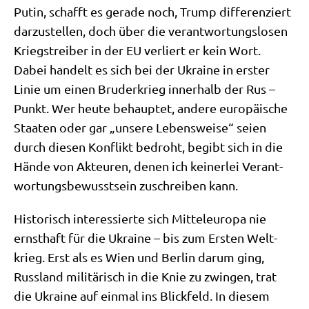
Putin, schafft es gera­de noch, Trump dif­fe­ren­ziert
dar­zu­stel­len, doch über die ver­ant­wor­tungs­lo­sen
Kriegs­trei­ber in der EU ver­liert er kein Wort.
Dabei han­delt es sich bei der Ukrai­ne in erster
Linie um einen Bru­der­krieg inner­halb der Rus –
Punkt. Wer heu­te behaup­tet, ande­re euro­päi­sche
Staa­ten oder gar „unse­re Lebens­wei­se“ sei­en
durch die­sen Kon­flikt bedroht, begibt sich in die
Hän­de von Akteu­ren, denen ich kei­ner­lei Ver­ant­
wor­tungs­be­wusst­sein zuschrei­ben kann.
Histo­risch inter­es­sier­te sich Mit­tel­eu­ro­pa nie
ernst­haft für die Ukrai­ne – bis zum Ersten Welt­
krieg. Erst als es Wien und Ber­lin dar­um ging,
Russ­land mili­tä­risch in die Knie zu zwin­gen, trat
die Ukrai­ne auf ein­mal ins Blick­feld. In die­sem