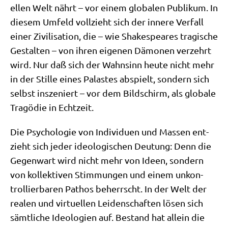
el­len Welt nährt – vor einem glo­ba­len Publi­kum. In
die­sem Umfeld voll­zieht sich der inne­re Ver­fall
einer Zivi­li­sa­ti­on, die – wie Shake­speares tra­gi­sche
Gestal­ten – von ihren eige­nen Dämo­nen ver­zehrt
wird. Nur daß sich der Wahn­sinn heu­te nicht mehr
in der Stil­le eines Pala­stes abspielt, son­dern sich
selbst insze­niert – vor dem Bild­schirm, als glo­ba­le
Tra­gö­die in Echtzeit.
Die Psy­cho­lo­gie von Indi­vi­du­en und Mas­sen ent­
zieht sich jeder ideo­lo­gi­schen Deu­tung: Denn die
Gegen­wart wird nicht mehr von Ideen, son­dern
von kol­lek­ti­ven Stim­mun­gen und einem unkon­
trol­lier­ba­ren Pathos beherrscht. In der Welt der
rea­len und vir­tu­el­len Lei­den­schaf­ten lösen sich
sämt­li­che Ideo­lo­gien auf. Bestand hat allein die