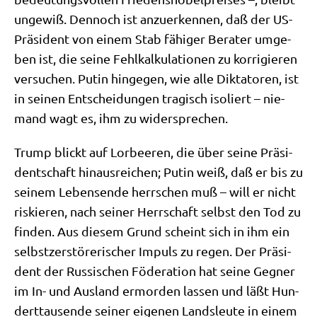
unge­wiß. Den­noch ist anzu­er­ken­nen, daß der US-
Prä­si­dent von einem Stab fähi­ger Bera­ter umge­
ben ist, die sei­ne Fehl­kal­ku­la­tio­nen zu kor­ri­gie­ren
ver­su­chen. Putin hin­ge­gen, wie alle Dik­ta­to­ren, ist
in sei­nen Ent­schei­dun­gen tra­gisch iso­liert – nie­
mand wagt es, ihm zu widersprechen.
Trump blickt auf Lor­bee­ren, die über sei­ne Prä­si­
dent­schaft hin­aus­rei­chen; Putin weiß, daß er bis zu
sei­nem Lebens­en­de herr­schen muß – will er nicht
ris­kie­ren, nach sei­ner Herr­schaft selbst den Tod zu
fin­den. Aus die­sem Grund scheint sich in ihm ein
selbst­zer­stö­re­ri­scher Impuls zu regen. Der Prä­si­
dent der Rus­si­schen Föde­ra­ti­on hat sei­ne Geg­ner
im In- und Aus­land ermor­den las­sen und läßt Hun­
dert­tau­sen­de sei­ner eige­nen Lands­leu­te in einem