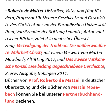
*
Rober­to de Mat­tei
, Histo­ri­ker, Vater von fünf Kin­
dern, Pro­fes­sor für Neue­re Geschich­te und Geschich­
te des Chri­sten­tums an der Euro­päi­schen Uni­ver­si­tät
Rom, Vor­sit­zen­der der Stif­tung Lepan­to, Autor zahl­
rei­cher Bücher, zuletzt in deut­scher Über­set­
zung:
Ver­tei­di­gung der Tra­di­ti­on: Die unüber­wind­ba­
re Wahr­heit Chri­sti
, mit einem Vor­wort von Mar­tin
Mose­bach, Alt­öt­ting 2017, und
Das Zwei­te Vati­ka­ni­
sche Kon­zil. Eine bis­lang unge­schrie­be­ne Geschich­te
,
2. erw. Aus­ga­be, Bobin­gen 2011.
Prof. Rober­to de Mat­tei
Bücher von
in deut­scher
Mar­tin Mose­
Über­set­zung und die Bücher von
bach
Part­ner­buch­hand­
kön­nen Sie bei unse­rer
lung
beziehen.