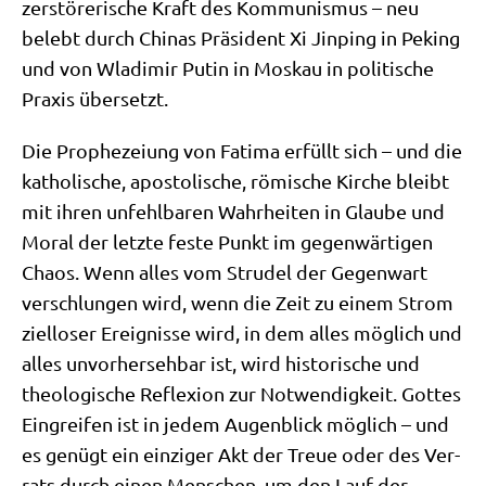
zer­stö­re­ri­sche Kraft des Kom­mu­nis­mus – neu
belebt durch Chi­nas Prä­si­dent Xi Jin­ping in Peking
und von Wla­di­mir Putin in Mos­kau in poli­ti­sche
Pra­xis übersetzt.
Die Pro­phe­zei­ung von Fati­ma erfüllt sich – und die
katho­li­sche, apo­sto­li­sche, römi­sche Kir­che bleibt
mit ihren unfehl­ba­ren Wahr­hei­ten in Glau­be und
Moral der letz­te feste Punkt im gegen­wär­ti­gen
Cha­os. Wenn alles vom Stru­del der Gegen­wart
ver­schlun­gen wird, wenn die Zeit zu einem Strom
ziel­lo­ser Ereig­nis­se wird, in dem alles mög­lich und
alles unvor­her­seh­bar ist, wird histo­ri­sche und
theo­lo­gi­sche Refle­xi­on zur Not­wen­dig­keit. Got­tes
Ein­grei­fen ist in jedem Augen­blick mög­lich – und
es genügt ein ein­zi­ger Akt der Treue oder des Ver­
rats durch einen Men­schen, um den Lauf der