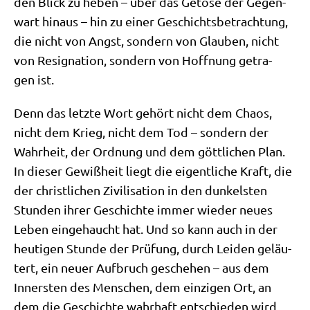
den Blick zu heben – über das Getö­se der Gegen­
wart hin­aus – hin zu einer Geschichts­be­trach­tung,
die nicht von Angst, son­dern von Glau­ben, nicht
von Resi­gna­ti­on, son­dern von Hoff­nung getra­
gen ist.
Denn das letz­te Wort gehört nicht dem Cha­os,
nicht dem Krieg, nicht dem Tod – son­dern der
Wahr­heit, der Ord­nung und dem gött­li­chen Plan.
In die­ser Gewiß­heit liegt die eigent­li­che Kraft, die
der christ­li­chen Zivi­li­sa­ti­on in den dun­kel­sten
Stun­den ihrer Geschich­te immer wie­der neu­es
Leben ein­ge­haucht hat. Und so kann auch in der
heu­ti­gen Stun­de der Prü­fung, durch Lei­den geläu­
tert, ein neu­er Auf­bruch gesche­hen – aus dem
Inner­sten des Men­schen, dem ein­zi­gen Ort, an
dem die Geschich­te wahr­haft ent­schie­den wird.