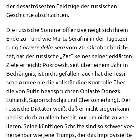
der desa­strö­se­sten Feld­zü­ge der rus­si­schen
Geschich­te abschlachten.
Die rus­si­sche Som­mer­of­fen­si­ve neigt sich ihrem
Ende zu – und wie Mar­ta Ser­a­fi­ni in der Tages­zei­
tung
Cor­rie­re del­la Sera
vom 20. Okto­ber berich­
tet, hat der rus­si­sche „Zar“ kei­nes sei­ner erklär­ten
Zie­le erreicht: Pokrowsk, seit über einem Jahr in
Bedräng­nis, ist nicht gefal­len; auch hat die rus­si­
sche Armee nie die voll­stän­di­ge Kon­trol­le über
die von Putin bean­spruch­ten Obla­ste Donezk,
Luhansk, Sapo­rischschja und Cher­son erlangt. Der
rus­si­sche Dik­ta­tor weiß, daß er nicht sie­gen kann –
und ist doch zu allem bereit, nur um nicht zu ver­
lie­ren. Sei­ne künf­ti­gen Schrit­te sind so schwer vor­
her­seh­bar wie jene Trumps, der das Impro­vi­sier­te