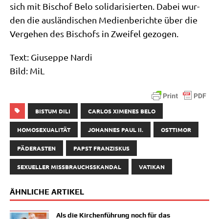
sich mit Bischof Belo soli­da­ri­sier­ten. Dabei wur­
den die aus­län­di­schen Medi­en­be­rich­te über die
Ver­ge­hen des Bischofs in Zwei­fel gezogen.
Text: Giu­sep­pe Nar­di
Bild: MiL
BISTUM DILI
CARLOS XIMENES BELO
HOMOSEXUALITÄT
JOHANNES PAUL II.
OSTTIMOR
PÄDERASTEN
PAPST FRANZISKUS
SEXUELLER MISSBRAUCHSSKANDAL
VATIKAN
ÄHNLICHE ARTIKEL
Als die Kirchenführung noch für das