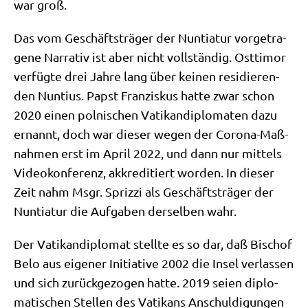
war groß.
Das vom Geschäfts­trä­ger der Nun­tia­tur vor­ge­tra­
ge­ne Nar­ra­tiv ist aber nicht voll­stän­dig. Ost­ti­mor
ver­füg­te drei Jah­re lang über kei­nen resi­die­ren­
den Nun­ti­us. Papst Fran­zis­kus hat­te zwar schon
2020 einen pol­ni­schen Vati­kan­di­plo­ma­ten dazu
ernannt, doch war die­ser wegen der Coro­na-Maß­
nah­men erst im April 2022, und dann nur mit­tels
Video­kon­fe­renz, akkre­di­tiert wor­den. In die­ser
Zeit nahm Msgr. Spriz­zi als Geschäfts­trä­ger der
Nun­tia­tur die Auf­ga­ben der­sel­ben wahr.
Der Vati­kan­di­plo­mat stell­te es so dar, daß Bischof
Belo aus eige­ner Initia­ti­ve 2002 die Insel ver­las­sen
und sich zurück­ge­zo­gen hat­te. 2019 sei­en diplo­
ma­ti­schen Stel­len des Vati­kans Anschul­di­gun­gen