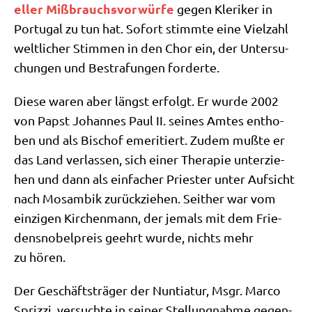
el­ler Miß­brauchs­vor­wür­fe
gegen Kle­ri­ker in
Por­tu­gal zu tun hat. Sofort stimm­te eine Viel­zahl
welt­li­cher Stim­men in den Chor ein, der Unter­su­
chun­gen und Bestra­fun­gen forderte.
Die­se waren aber längst erfolgt. Er wur­de 2002
von Papst Johan­nes Paul II. sei­nes Amtes ent­ho­
ben und als Bischof eme­ri­tiert. Zudem muß­te er
das Land ver­las­sen, sich einer The­ra­pie unter­zie­
hen und dann als ein­fa­cher Prie­ster unter Auf­sicht
nach Mosam­bik zurück­zie­hen. Seit­her war vom
ein­zi­gen Kir­chen­mann, der jemals mit dem Frie­
dens­no­bel­preis geehrt wur­de, nichts mehr
zu hören.
Der Geschäfts­trä­ger der Nun­tia­tur, Msgr. Mar­co
Spriz­zi, ver­such­te in sei­ner Stel­lung­nah­me gegen­