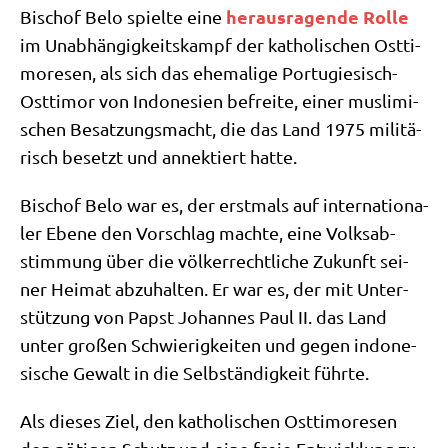
her­aus­ra­gen­de Rol­le
Bischof Belo spiel­te eine
im Unab­hän­gig­keits­kampf der katho­li­schen Ost­ti­
mo­re­sen, als sich das ehe­ma­li­ge Por­tu­gie­sisch-
Ost­ti­mor von Indo­ne­si­en befrei­te, einer mus­li­mi­
schen Besat­zungs­macht, die das Land 1975 mili­tä­
risch besetzt und annek­tiert hatte.
Bischof Belo war es, der erst­mals auf inter­na­tio­na­
ler Ebe­ne den Vor­schlag mach­te, eine Volks­ab­
stim­mung über die völ­ker­recht­li­che Zukunft sei­
ner Hei­mat abzu­hal­ten. Er war es, der mit Unter­
stüt­zung von Papst Johan­nes Paul II. das Land
unter gro­ßen Schwie­rig­kei­ten und gegen indo­ne­
si­sche Gewalt in die Selb­stän­dig­keit führte.
Als die­ses Ziel, den katho­li­schen Ost­ti­mo­re­sen