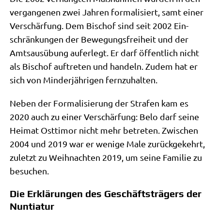
ver­gan­ge­nen zwei Jah­ren for­ma­li­siert, samt einer
Ver­schär­fung. Dem Bischof sind seit 2002 Ein­
schrän­kun­gen der Bewe­gungs­frei­heit und der
Amts­aus­übung auf­er­legt. Er darf öffent­lich nicht
als Bischof auf­tre­ten und han­deln. Zudem hat er
sich von Min­der­jäh­ri­gen fernzuhalten.
Neben der For­ma­li­sie­rung der Stra­fen kam es
2020 auch zu einer Ver­schär­fung: Belo darf sei­ne
Hei­mat Ost­ti­mor nicht mehr betre­ten. Zwi­schen
2004 und 2019 war er weni­ge Male zurück­ge­kehrt,
zuletzt zu Weih­nach­ten 2019, um sei­ne Fami­lie zu
besuchen.
Die Erklärungen des Geschäftsträgers der
Nuntiatur