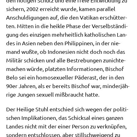
den nöti­gen Schutz und eine freie Ent­wick­lung zu
sichern, 2002 erreicht wur­de, kamen par­al­lel
Anschul­di­gun­gen auf, die den Vati­kan erschüt­ter­
ten. Mit­ten in die heik­le Pha­se der Ver­selb­stän­di­
gung des ein­zi­gen mehr­heit­lich katho­li­schen Lan­
des in Asi­en neben den Phil­ip­pi­nen, in der nie­
mand wuß­te, ob Indo­ne­si­en nicht doch noch das
Mili­tär schicken und alle Bestre­bun­gen zunich­te­
ma­chen wür­de, platz­ten Infor­ma­tio­nen, Bischof
Belo sei ein homo­se­xu­el­ler Päd­erast, der in den
90er Jah­ren, als er bereits Bischof war, min­der­jäh­
ri­ge Jun­gen sexu­ell miß­braucht hatte.
Der Hei­li­ge Stuhl ent­schied sich wegen der poli­ti­
schen Impli­ka­tio­nen, das Schick­sal eines gan­zen
Lan­des nicht mit der einer Per­son zu ver­knüp­fen,
son­dern ent­schlos­sen, aber still­schwei­gend zu