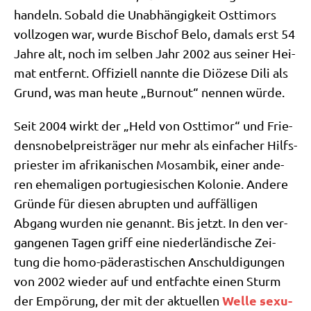
han­deln. Sobald die Unab­hän­gig­keit Ost­ti­mors
voll­zo­gen war, wur­de Bischof Belo, damals erst 54
Jah­re alt, noch im sel­ben Jahr 2002 aus sei­ner Hei­
mat ent­fernt. Offi­zi­ell nann­te die Diö­ze­se Dili als
Grund, was man heu­te „Burn­out“ nen­nen würde.
Seit 2004 wirkt der „Held von Ost­ti­mor“ und Frie­
dens­no­bel­preis­trä­ger nur mehr als ein­fa­cher Hilfs­
prie­ster im afri­ka­ni­schen Mosam­bik, einer ande­
ren ehe­ma­li­gen por­tu­gie­si­schen Kolo­nie. Ande­re
Grün­de für die­sen abrup­ten und auf­fäl­li­gen
Abgang wur­den nie genannt. Bis jetzt. In den ver­
gan­ge­nen Tagen griff eine nie­der­län­di­sche Zei­
tung die homo-päd­era­sti­schen Anschul­di­gun­gen
von 2002 wie­der auf und ent­fach­te einen Sturm
Wel­le sexu­
der Empö­rung, der mit der aktu­el­len