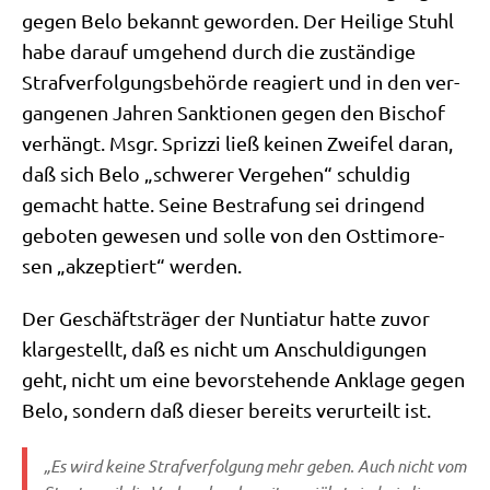
gegen Belo bekannt gewor­den. Der Hei­li­ge Stuhl
habe dar­auf umge­hend durch die zustän­di­ge
Straf­ver­fol­gungs­be­hör­de reagiert und in den ver­
gan­ge­nen Jah­ren Sank­tio­nen gegen den Bischof
ver­hängt. Msgr. Spriz­zi ließ kei­nen Zwei­fel dar­an,
daß sich Belo „schwe­rer Ver­ge­hen“ schul­dig
gemacht hat­te. Sei­ne Bestra­fung sei drin­gend
gebo­ten gewe­sen und sol­le von den Ost­ti­mo­re­
sen „akzep­tiert“ werden.
Der Geschäfts­trä­ger der Nun­tia­tur hat­te zuvor
klar­ge­stellt, daß es nicht um Anschul­di­gun­gen
geht, nicht um eine bevor­ste­hen­de Ankla­ge gegen
Belo, son­dern daß die­ser bereits ver­ur­teilt ist.
„Es wird kei­ne Straf­ver­fol­gung mehr geben. Auch nicht vom