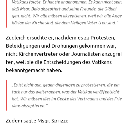
Vati­kans folg­te. Er hat sie ange­nom­men. Es kann nicht sein,
daß Msgr. Belo akzep­tiert und sei­ne Freun­de, die Gläu­bi­
gen, nicht. Wir alle müs­sen akzep­tie­ren, weil wir alle Ange­
hö­ri­ge der Kir­che sind, die dem Hei­li­gen Vater treu sind.“
Zugleich ersuch­te er, nach­dem es zu Pro­te­sten,
Belei­di­gun­gen und Dro­hun­gen gekom­men war,
nicht Kir­chen­ver­tre­ter oder Jour­na­li­sten anzu­grei­
fen, weil sie die Ent­schei­dun­gen des Vati­kans
bekannt­ge­macht haben.
„Es ist nicht gut, gegen die­je­ni­gen zu pro­te­stie­ren, die ein­
fach nur das wei­ter­ge­ben, was der Vati­kan ver­öf­fent­licht
hat. Wir müs­sen dies im Gei­ste des Ver­trau­ens und des Frie­
dens akzeptieren.“
Zudem sag­te Msgr. Sprizzi: