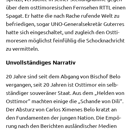
über dem ost­ti­mo­re­si­schen Fern­se­hen RTTL einen
Spa­gat. Er hat­te die nach Rache rufen­de Welt zu
befrie­di­gen, sogar UNO-Gene­ral­se­kre­tär Guter­res
hat­te sich ein­ge­schal­tet, und zugleich den Ost­ti­
mo­re­sen mög­lichst fein­füh­lig die Schock­nach­richt
zu vermitteln.
Unvollständiges Narrativ
20 Jah­re sind seit dem Abgang von Bischof Belo
ver­gan­gen, seit 20 Jah­ren ist Ost­ti­mor ein selb­
stän­di­ger sou­ve­rä­ner Staat. Aus dem „Hel­den von
Ost­ti­mor“ mach­ten eini­ge die „Schan­de von Dili“.
Der Absturz von Car­los Xime­nes Belo kratzt an
den Fun­da­men­ten der jun­gen Nati­on. Die Empö­
rung nach den Berich­ten aus­län­di­scher Medi­en