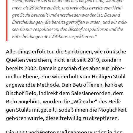
Staat, weil die Ver­bre­chen bereits ver­jährt sind, sie lie­gen
mehr als 20 Jah­re zurück, und weil alles bereits vom Hei­li­
gen Stuhl beur­teilt und ent­schie­den wor­den ist. Das sind
Ent­schei­dun­gen, die bereits getrof­fen wur­den, und wir müs­
sen sie nur respek­tie­ren, den Bischof respek­tie­ren und die
Ent­schei­dun­gen des Vati­kans respektieren.“
Aller­dings erfolg­ten die Sank­tio­nen, wie römi­sche
Quel­len ver­si­chern, nicht erst seit 2019, son­dern
bereits 2002. Damals geschah dies aber auf infor­
mel­ler Ebe­ne, eine wie­der­holt vom Hei­li­gen Stuhl
ange­wand­te Metho­de. Den Betrof­fe­nen, kon­kret
Bischof Belo, indi­rekt dem Sale­sia­ner­or­den, dem
Belo ange­hört, wur­den die „Wün­sche“ des Hei­li­
gen Stuhls mit­ge­teilt, sodaß ihnen die Mög­lich­keit
gebo­ten wur­de, die­se frei­wil­lig zu akzeptieren.
Die 2002 ver­häng­ten Maß­nah­men wur­den in den