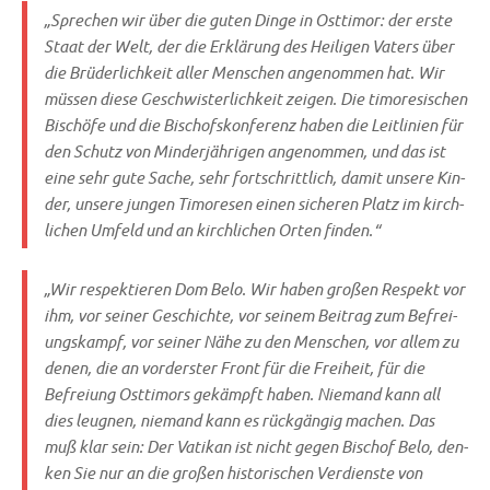
„Spre­chen wir über die guten Din­ge in Ost­ti­mor: der erste
Staat der Welt, der die Erklä­rung des Hei­li­gen Vaters über
die Brü­der­lich­keit aller Men­schen ange­nom­men hat. Wir
müs­sen die­se Geschwi­ster­lich­keit zei­gen. Die timo­re­si­schen
Bischö­fe und die Bischofs­kon­fe­renz haben die Leit­li­ni­en für
den Schutz von Min­der­jäh­ri­gen ange­nom­men, und das ist
eine sehr gute Sache, sehr fort­schritt­lich, damit unse­re Kin­
der, unse­re jun­gen Timo­re­sen einen siche­ren Platz im kirch­
li­chen Umfeld und an kirch­li­chen Orten finden.“
„Wir respek­tie­ren Dom Belo. Wir haben gro­ßen Respekt vor
ihm, vor sei­ner Geschich­te, vor sei­nem Bei­trag zum Befrei­
ungs­kampf, vor sei­ner Nähe zu den Men­schen, vor allem zu
denen, die an vor­der­ster Front für die Frei­heit, für die
Befrei­ung Ost­ti­mors gekämpft haben. Nie­mand kann all
dies leug­nen, nie­mand kann es rück­gän­gig machen. Das
muß klar sein: Der Vati­kan ist nicht gegen Bischof Belo, den­
ken Sie nur an die gro­ßen histo­ri­schen Ver­dien­ste von