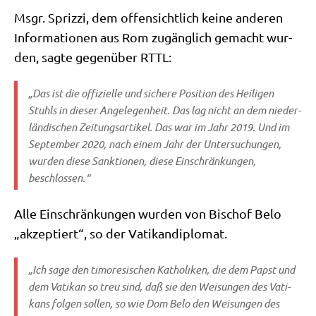
Msgr. Spriz­zi, dem offen­sicht­lich kei­ne ande­ren
Infor­ma­tio­nen aus Rom zugäng­lich gemacht wur­
den, sag­te gegen­über RTTL:
„Das ist die offi­zi­el­le und siche­re Posi­ti­on des Hei­li­gen
Stuhls in die­ser Ange­le­gen­heit. Das lag nicht an dem nie­der­
län­di­schen Zei­tungs­ar­ti­kel. Das war im Jahr 2019. Und im
Sep­tem­ber 2020, nach einem Jahr der Unter­su­chun­gen,
wur­den die­se Sank­tio­nen, die­se Ein­schrän­kun­gen,
beschlossen.“
Alle Ein­schrän­kun­gen wur­den von Bischof Belo
„akzep­tiert“, so der Vatikandiplomat.
„Ich sage den timo­re­si­schen Katho­li­ken, die dem Papst und
dem Vati­kan so treu sind, daß sie den Wei­sun­gen des Vati­
kans fol­gen sol­len, so wie Dom Belo den Wei­sun­gen des