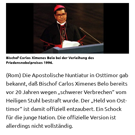
Bischof Carlos Ximenes Belo bei der Verleihung des
Friedensnobelpreises 1996.
(Rom) Die Apo­sto­li­sche Nun­tia­tur in Ost­ti­mor gab
bekannt, daß Bischof Car­los Xime­nes Belo bereits
vor 20 Jah­ren wegen „schwe­rer Ver­bre­chen“ vom
Hei­li­gen Stuhl bestraft wur­de. Der „Held von Ost­
ti­mor“ ist damit offi­zi­ell ent­zau­bert. Ein Schock
für die jun­ge Nati­on. Die offi­zi­el­le Ver­si­on ist
aller­dings nicht vollständig.