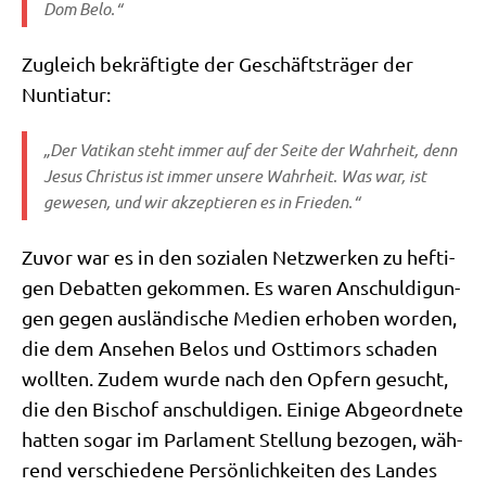
Dom Belo.“
Zugleich bekräf­tig­te der Geschäfts­trä­ger der
Nuntiatur:
„Der Vati­kan steht immer auf der Sei­te der Wahr­heit, denn
Jesus Chri­stus ist immer unse­re Wahr­heit. Was war, ist
gewe­sen, und wir akzep­tie­ren es in Frieden.“
Zuvor war es in den sozia­len Netz­wer­ken zu hef­ti­
gen Debat­ten gekom­men. Es waren Anschul­di­gun­
gen gegen aus­län­di­sche Medi­en erho­ben wor­den,
die dem Anse­hen Belos und Ost­ti­mors scha­den
woll­ten. Zudem wur­de nach den Opfern gesucht,
die den Bischof anschul­di­gen. Eini­ge Abge­ord­ne­te
hat­ten sogar im Par­la­ment Stel­lung bezo­gen, wäh­
rend ver­schie­de­ne Per­sön­lich­kei­ten des Lan­des