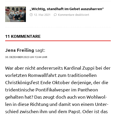
„Wichtig, standhaft im Gebet auszuharren“
12. Mai 2021
Kommentare deaktiviert
11 KOMMENTARE
Jens Freiling
sagt:
30. DEZEMBER 2023 UM 13:44 UHR
War aber nicht ande­rer­seits Kar­di­nal Zup­pi bei der
vor­letz­ten Rom­wall­fahrt zum tra­di­tio­nel­len
Christ­kö­nigs­fest Ende Okto­ber der­je­ni­ge, der die
triden­ti­ni­sche Pon­ti­fi­kal­ves­per im Pan­the­on
gehal­ten hat? Das zeugt doch auch von Wohl­wol­
len in die­se Rich­tung und damit von einem Unter­
schied zwi­schen ihm und dem Papst. Oder ist das