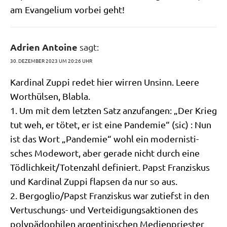
am Evan­ge­li­um vor­bei geht!
Adrien Antoine
sagt:
30. DEZEMBER 2023 UM 20:26 UHR
Kar­di­nal Zup­pi redet hier wir­ren Unsinn. Lee­re
Wort­hül­sen, Blabla.
1. Um mit dem letz­ten Satz anzu­fan­gen: „Der Krieg
tut weh, er tötet, er ist eine Pan­de­mie“ (sic) : Nun
ist das Wort „Pan­de­mie“ wohl ein moder­ni­sti­
sches Mode­wort, aber gera­de nicht durch eine
Tödlichkeit/​Totenzahl defi­niert. Papst Fran­zis­kus
und Kar­di­nal Zup­pi flap­sen da nur so aus.
2. Bergoglio/​Papst Fran­zis­kus war zutiefst in den
Ver­tu­schungs- und Ver­tei­di­gungs­ak­tio­nen des
poly­pä­do­phi­len argen­ti­ni­schen Medi­en­prie­ster