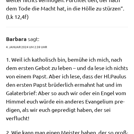
dem Tode die Macht hat, in die Höl­le zu stür­zen“.
(Lk 12,4f)
Barbara
sagt:
4. JANUAR 2024 UM 2:39 UHR
1. Weil ich katho­lisch bin, bemü­he ich mich, nach
dem ersten Gebot zu leben – und da lese ich nichts
von einem Papst. Aber ich lese, dass der Hl.Paulus
den ersten Papst brü­der­lich ermahnt hat und im
Gala­ter­brief: Aber so auch wir oder ein Engel vom
Him­mel euch wür­de ein ande­res Evan­ge­li­um pre­
di­gen, als wir euch gepre­digt haben, der sei
verflucht!
2. Wie kann man einen Mei­ster haben, der so groß­