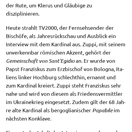
der Rute, um Kle­rus und Gläu­bi­ge zu
disziplinieren.
Heu­te strahlt TV2000, der Fern­seh­sen­der der
Bischö­fe, als Jah­res­rück­schau und Aus­blick ein
Inter­view mit dem Kar­di­nal aus. Zup­pi, mit sei­nem
unver­kenn­bar römi­schen Akzent, gehört der
Gemein­schaft von Sant’Egidio
an. Er wur­de von
Papst Fran­zis­kus zum Erz­bi­schof von Bolo­gna, Ita­
li­ens lin­ker Hoch­burg schlecht­hin, ernannt und
zum Kar­di­nal kre­iert. Zup­pi steht Fran­zis­kus sehr
nahe und wird von die­sem als Frie­dens­ver­mitt­ler
im Ukrai­ne­krieg ein­ge­setzt. Zudem gilt der 68 Jah­
re alte Kar­di­nal als berg­o­glia­ni­scher
Papa­bi­le
im
näch­sten Konklave.