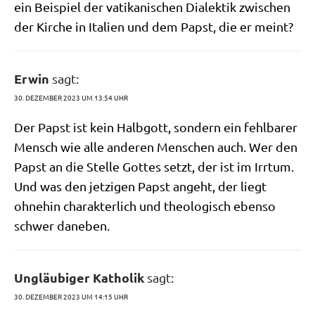
ein Bei­spiel der vati­ka­ni­schen Dia­lek­tik zwi­schen
der Kir­che in Ita­li­en und dem Papst, die er meint?
Erwin
sagt:
30. DEZEMBER 2023 UM 13:54 UHR
Der Papst ist kein Halb­gott, son­dern ein fehl­ba­rer
Mensch wie alle ande­ren Men­schen auch. Wer den
Papst an die Stel­le Got­tes setzt, der ist im Irr­tum.
Und was den jet­zi­gen Papst angeht, der liegt
ohne­hin cha­rak­ter­lich und theo­lo­gisch eben­so
schwer daneben.
Ungläubiger Katholik
sagt:
30. DEZEMBER 2023 UM 14:15 UHR