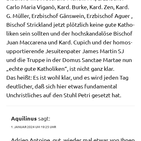
Car­lo Maria Viganò, Kard. Bur­ke, Kard. Zen, Kard.
G. Mül­ler, Erz­bi­schof Gäns­wein, Erz­bi­schof Aguer ,
Bischof Strick­land jetzt plötz­lich kei­ne gute Katho­
li­ken sein soll­ten und der hoch­skan­da­lö­se Bischof
Juan Mac­ca­re­na und Kard. Cupich und der homos­
up­port­ie­ren­de Jesui­ten­pa­ter James Mar­tin SJ
und die Trup­pe in der Domus Sanc­tae Mar­tae nun
„ech­te gute Katho­li­ken“, ist nicht ganz klar.
Das heißt: Es ist wohl klar, und es wird jeden Tag
deut­li­cher, daß sich hier etwas fun­da­men­tal
Unchrist­li­ches auf den Stuhl Petri gesetzt hat.
Aquilinus
sagt:
1. JANUAR 2024 UM 19:25 UHR
Adri­en Antoine, gut, wie­der mal etwas von Ihnen