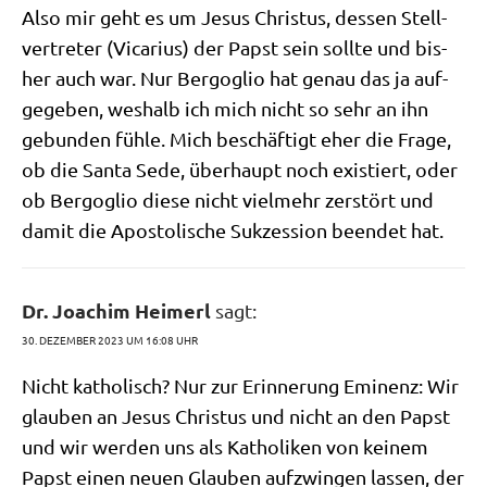
Also mir geht es um Jesus Chri­stus, des­sen Stell­
ver­tre­ter (Vica­ri­us) der Papst sein soll­te und bis­
her auch war. Nur Berg­o­glio hat genau das ja auf­
ge­ge­ben, wes­halb ich mich nicht so sehr an ihn
gebun­den füh­le. Mich beschäf­tigt eher die Fra­ge,
ob die San­ta Sede, über­haupt noch exi­stiert, oder
ob Berg­o­glio die­se nicht viel­mehr zer­stört und
damit die Apo­sto­li­sche Suk­zes­si­on been­det hat.
Dr. Joachim Heimerl
sagt:
30. DEZEMBER 2023 UM 16:08 UHR
Nicht katho­lisch? Nur zur Erin­ne­rung Emi­nenz: Wir
glau­ben an Jesus Chri­stus und nicht an den Papst
und wir wer­den uns als Katho­li­ken von kei­nem
Papst einen neu­en Glau­ben auf­zwin­gen las­sen, der