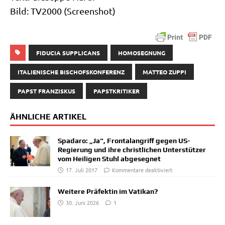
Bild: TV2000 (Screen­shot)
FIDUCIA SUPPLICANS
HOMOSEGNUNG
ITALIENISCHE BISCHOFSKONFERENZ
MATTEO ZUPPI
PAPST FRANZISKUS
PAPSTKRITIKER
ÄHNLICHE ARTIKEL
Spadaro: „Ja“, Frontalangriff gegen US-
Regierung und ihre christlichen Unterstützer
vom Heiligen Stuhl abgesegnet
17. Juli 2017
Kommentare deaktiviert
Weitere Präfektin im Vatikan?
30. Juni 2026
1