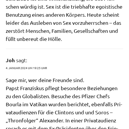
schen wür­dig ist. Sex ist die trieb­haf­te ego­isti­sche
Benut­zung eines ande­ren Kör­pers. Heu­te scheint
lei­der das Aus­le­ben von Sex vor­zu­herr­schen – das
zer­stört Men­schen, Fami­li­en, Gesell­schaf­ten und
füllt unbe­reut die Hölle.
Joh
sagt:
4. JANUAR 2024 UM 19:25 UHR
Sage mir, wer dei­ne Freun­de sind.
Papst Fran­zis­kus pflegt beson­de­re Bezie­hun­gen
zu den Glo­ba­li­sten. Besu­che des Pfi­zer Chefs
Bour­la im Vati­kan wur­den berich­tet, eben­falls Pri­
vat­au­di­en­zen für die Clin­tons und und Sor­os –
„Thron­fol­ger“ Alex­an­der. In einer Pri­vat­au­di­enz
sprach er mit dem Ex-Prä­si­den­ten über den Frie­