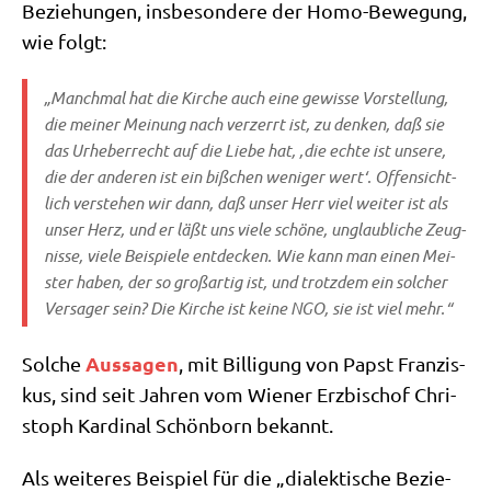
Bezie­hun­gen, ins­be­son­de­re der Homo-Bewe­gung,
wie folgt:
„Manch­mal hat die Kir­che auch eine gewis­se Vor­stel­lung,
die mei­ner Mei­nung nach ver­zerrt ist, zu den­ken, daß sie
das Urhe­ber­recht auf die Lie­be hat, ‚die ech­te ist unse­re,
die der ande­ren ist ein biß­chen weni­ger wert‘. Offen­sicht­
lich ver­ste­hen wir dann, daß unser Herr viel wei­ter ist als
unser Herz, und er läßt uns vie­le schö­ne, unglaub­li­che Zeug­
nis­se, vie­le Bei­spie­le ent­decken. Wie kann man einen Mei­
ster haben, der so groß­ar­tig ist, und trotz­dem ein sol­cher
Ver­sa­ger sein? Die Kir­che ist kei­ne NGO, sie ist viel mehr.“
Aus­sa­gen
Sol­che
, mit Bil­li­gung von Papst Fran­zis­
kus, sind seit Jah­ren vom Wie­ner Erz­bi­schof Chri­
stoph Kar­di­nal Schön­born bekannt.
Als wei­te­res Bei­spiel für die „dia­lek­ti­sche Bezie­