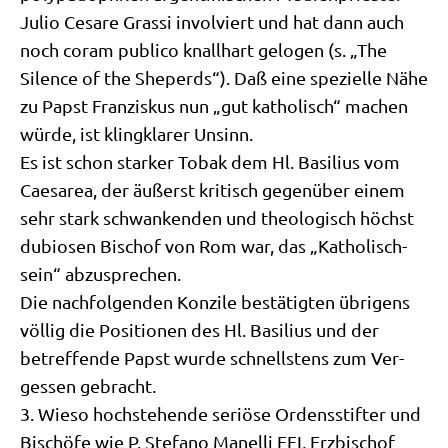
Julio Cesa­re Gras­si invol­viert und hat dann auch
noch coram publi­co knall­hart gelo­gen (s. „The
Silence of the She­perds“). Daß eine spe­zi­el­le Nähe
zu Papst Fran­zis­kus nun „gut katho­lisch“ machen
wür­de, ist kling­kla­rer Unsinn.
Es ist schon star­ker Tobak dem Hl. Basi­li­us vom
Caesarea, der äußerst kri­tisch gegen­über einem
sehr stark schwan­ken­den und theo­lo­gisch höchst
dubio­sen Bischof von Rom war, das „Katho­lisch­
sein“ abzusprechen.
Die nach­fol­gen­den Kon­zi­le bestä­tig­ten übri­gens
völ­lig die Posi­tio­nen des Hl. Basi­li­us und der
betref­fen­de Papst wur­de schnell­stens zum Ver­
ges­sen gebracht.
3. Wie­so hoch­ste­hen­de seriö­se Ordens­stif­ter und
Bischö­fe wie P. Ste­fa­no Manel­li FFI, Erz­bi­schof