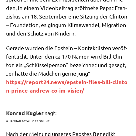
den, in einem Video­bei­trag eröff­ne­te Papst Fran­
zis­kus am 18. Sep­tem­ber eine Sit­zung der Clin­ton
– Foun­da­ti­on, es gin­gum Kli­ma­wan­del, Migra­ti­on
und den Schutz von Kindern.
Gera­de wur­den die Epstein – Kon­takt­li­sten ver­öf­
fent­licht. Unter den ca 170 Namen wird Bill Clin­
ton als „Schlüs­sel­per­son“ bezeich­net und gesagt,
„er hat­te die Mäd­chen ger­ne jung“
https://​repor​t24​.news/​e​p​s​t​e​i​n​-​f​i​l​e​s​-​b​i​l​l​-​c​l​i​n​t​o​
n​-​p​r​i​n​c​e​-​a​n​d​r​e​w​-​c​o​-​i​m​-​v​i​s​i​er/
Konrad Kugler
sagt:
6. JANUAR 2024 UM 23:50 UHR
Nach der Mei­nung unse­res Pap­stes Bene­dikt