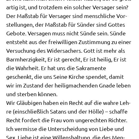
ar­tig ist, und trotz­dem ein sol­cher Ver­sa­ger sein?
Der Maß­stab für Ver­sa­ger sind mensch­li­che Vor­
stel­lun­gen, der Maß­stab für Sün­der sind Got­tes
Gebo­te. Ver­sa­gen muss nicht Sün­de sein. Sün­de
ent­steht aus der frei­wil­li­gen Zustim­mung zu einer
Ver­su­chung des Wider­sa­chers. Gott ist mehr als
Barm­her­zig­keit, Er ist gerecht, Er ist hei­lig, Er ist
die Wahr­heit. Er hat uns die Sakra­men­te
geschenkt, die uns Sei­ne Kir­che spen­det, damit
wir im Zustand der hei­lig­ma­chen­den Gna­de leben
und ster­ben können.
Wir Gläu­bi­gen haben ein Recht auf die wah­re Leh­
re (ein­schließ­lich Satans und der Höl­le) – schaf­fe
Recht for­dert die Frau vom unge­rech­ten Richter.
Ich ver­mis­se die Unter­schei­dung von Lie­be und
Sex. Lie­be ist eine Wil­lens­hal­tung, die des Men­