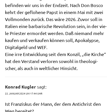
befin­den wir uns in der End­zeit. Nach Don Bos­co
kehrt der geflo­he­ne Papst in einem Mai mit zwei
Voll­mon­den zurück. Das wäre 2026. Zuvor soll in
Ita­li­en eine bar­ba­ri­sche Revo­lu­ti­on sein, in der vie­
le Prie­ster ermor­det wer­den. Daß nie­mand mehr
kau­fen und ver­kau­fen kön­nen soll, Apo­ka­lyp­se,
Digi­tal­geld und WEF.
Eine irre Ent­wick­lung seit dem Kon­zil, „die Kir­che“
hat den Ver­stand ver­lo­ren sowohl in theo­lo­gi­
scher, als auch in welt­li­cher Hinsicht.
Konrad Kugler
sagt:
22. JANUAR 2024 UM 17:44 UHR
Ist Fran­zis­kus der Mann, der dem Anti­christ den
Weg bereitet?