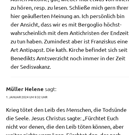
zu hören, resp. zu lesen. Schlie­ße mich gern Ihrer
hier geäu­ßer­ten Mei­nung an. Ich per­sön­lich bin
der Ansicht, dass wir es mit Berg­o­glio höchst­
wahr­schein­lich mit dem Anti­chri­sten der End­zeit
zu tun haben. Zumin­dest aber ist Fran­zis­kus eine
Art Anti­papst. Die kath. Kir­che befin­det sich seit
Bene­dikts Amts­ver­zicht noch immer in der Zeit
der Sedisvakanz.
Müller Helene
sagt:
1. JANUAR 2024 UM 9:32 UHR
Krieg tötet den Leib des Men­schen, die Tod­sün­de
die See­le. Jesus Chri­stus sag­te: „Fürch­tet Euch
nicht vor denen, die den Leib töten kön­nen, aber
wei­ter nichts ver­mö­gen. Fürch­tet den, der nach