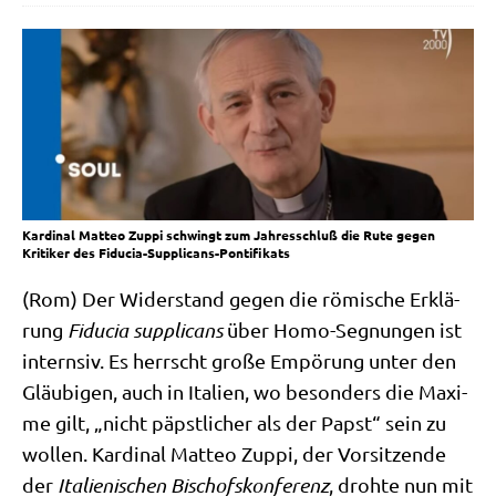
Kardinal Matteo Zuppi schwingt zum Jahresschluß die Rute gegen
Kritiker des Fiducia-Supplicans-Pontifikats
(Rom) Der Wider­stand gegen die römi­sche Erklä­
rung
Fidu­cia sup­pli­cans
über Homo-Seg­nun­gen ist
intern­siv. Es herrscht gro­ße Empö­rung unter den
Gläu­bi­gen, auch in Ita­li­en, wo beson­ders die Maxi­
me gilt, „nicht päpst­li­cher als der Papst“ sein zu
wol­len. Kar­di­nal Matteo Zup­pi, der Vor­sit­zen­de
der
Ita­lie­ni­schen Bischofs­kon­fe­renz
, droh­te nun mit