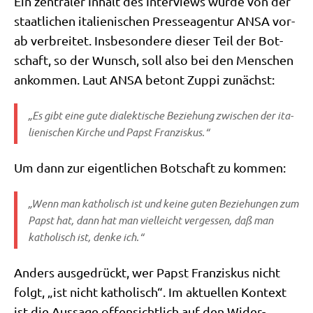
Ein zen­tra­ler Inhalt des Inter­views wur­de von der
staat­li­chen ita­lie­ni­schen Pres­se­agen­tur ANSA vor­
ab ver­brei­tet. Ins­be­son­de­re die­ser Teil der Bot­
schaft, so der Wunsch, soll also bei den Men­schen
ankom­men. Laut ANSA betont Zup­pi zunächst:
„Es gibt eine gute dia­lek­ti­sche Bezie­hung zwi­schen der ita­
lie­ni­schen Kir­che und Papst Franziskus.“
Um dann zur eigent­li­chen Bot­schaft zu kommen:
„Wenn man katho­lisch ist und kei­ne guten Bezie­hun­gen zum
Papst hat, dann hat man viel­leicht ver­ges­sen, daß man
katho­lisch ist, den­ke ich.“
Anders aus­ge­drückt, wer Papst Fran­zis­kus nicht
folgt, „ist nicht katho­lisch“. Im aktu­el­len Kon­text
ist die Aus­sa­ge offen­sicht­lich auf den Wider­