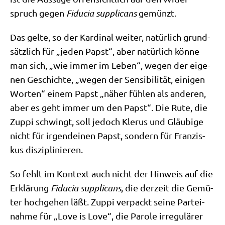
spruch gegen
Fidu­cia sup­pli­cans
gemünzt.
Das gel­te, so der Kar­di­nal wei­ter, natür­lich grund­
sätz­lich für „jeden Papst“, aber natür­lich kön­ne
man sich, „wie immer im Leben“, wegen der eige­
nen Geschich­te, „wegen der Sen­si­bi­li­tät, eini­gen
Wor­ten“ einem Papst „näher füh­len als ande­ren,
aber es geht immer um den Papst“. Die Rute, die
Zup­pi schwingt, soll jedoch Kle­rus und Gläu­bi­ge
nicht für irgend­ei­nen Papst, son­dern für Fran­zis­
kus disziplinieren.
So fehlt im Kon­text auch nicht der Hin­weis auf die
Erklä­rung
Fidu­cia sup­pli­cans
, die der­zeit die Gemü­
ter hoch­ge­hen läßt. Zup­pi ver­packt sei­ne Par­tei­
nah­me für „Love is Love“, die Paro­le irre­gu­lä­rer