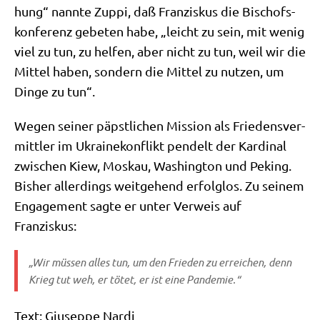
hung“ nann­te Zup­pi, daß Fran­zis­kus die Bischofs­
kon­fe­renz gebe­ten habe, „leicht zu sein, mit wenig
viel zu tun, zu hel­fen, aber nicht zu tun, weil wir die
Mit­tel haben, son­dern die Mit­tel zu nut­zen, um
Din­ge zu tun“.
Wegen sei­ner päpst­li­chen Mis­si­on als Frie­dens­ver­
mitt­ler im Ukrai­ne­kon­flikt pen­delt der Kar­di­nal
zwi­schen Kiew, Mos­kau, Washing­ton und Peking.
Bis­her aller­dings weit­ge­hend erfolg­los. Zu sei­nem
Enga­ge­ment sag­te er unter Ver­weis auf
Franziskus:
„Wir müs­sen alles tun, um den Frie­den zu errei­chen, denn
Krieg tut weh, er tötet, er ist eine Pandemie.“
Text: Giu­sep­pe Nar­di