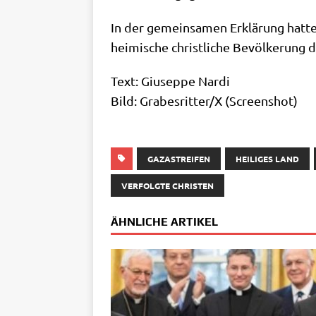
In der gemein­sa­men Erklä­rung hat­ten
hei­mi­sche christ­li­che Bevöl­ke­rung
Text: Giu­sep­pe Nar­di
Bild: Grabesritter/​X (Screen­shot)
GAZASTREIFEN
HEILIGES LAND
VERFOLGTE CHRISTEN
ÄHNLICHE ARTIKEL