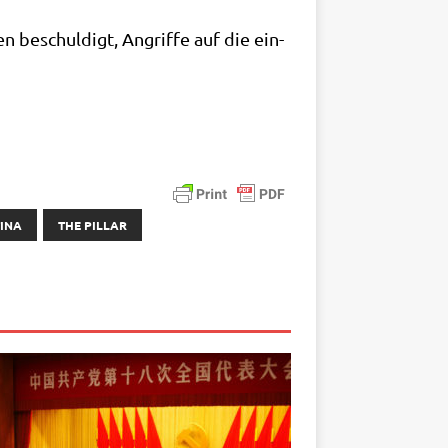
en beschul­digt, Angrif­fe auf die ein­
INA
THE PILLAR