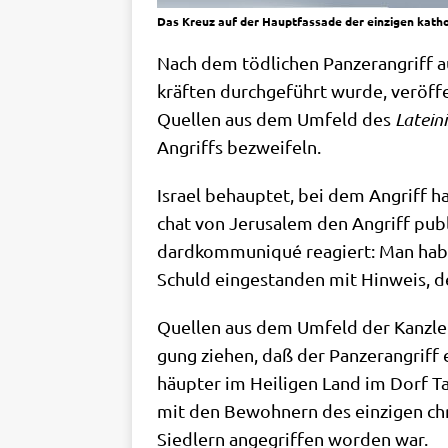
Das Kreuz auf der Hauptfassade der einzigen katho
Nach dem töd­li­chen Pan­zer­an­griff au
kräf­ten durch­ge­führt wur­de, ver­öf­
Quel­len aus dem Umfeld des
Latei­n
Angriffs bezweifeln.
Isra­el behaup­tet, bei dem Angriff hab
chat von Jeru­sa­lem den Angriff publik
dard­kom­mu­ni­qué reagiert: Man habe
Schuld ein­ge­stan­den mit Hin­weis, de
Quel­len aus dem Umfeld der Kanz­lei d
gung zie­hen, daß der Pan­zer­an­griff 
häup­ter im Hei­li­gen Land im Dorf Ta
mit den Bewoh­nern des ein­zi­gen chris
Sied­lern ange­grif­fen wor­den war.