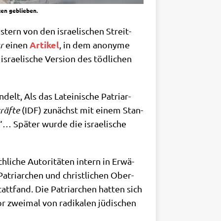
ten geblieben.
estern von den israe­li­schen Streit­
Arti­kel
ar
einen
, in dem anony­me
srae­li­sche Ver­si­on des töd­li­chen
elt, Als das Latei­ni­sche Patri­ar­
kräf­te
(IDF) zunächst mit einem Stan­
 Spä­ter wur­de die israe­li­sche
ch­li­che Auto­ri­tä­ten intern in Erwä­
atri­ar­chen und christ­li­chen Ober­
tt­fand. Die Patri­ar­chen hat­ten sich
or zwei­mal von radi­ka­len jüdi­schen