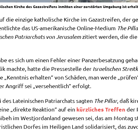
lischen Kirche des Gazastreifens inmitten einer zerstörten Umgebung ist erhal
f die ein­zi­ge katho­li­sche Kir­che im Gaza­strei­fen, der g
fent­lich­te das US-ame­ri­ka­ni­sche Online-Medi­um
The Pil­l
i­schen Patri­ar­chats von Jeru­sa­lem
zitiert wer­den, die die i
e es sich um einen Feh­ler einer Pan­zer­be­sat­zung gehan­d
 mach­te, hat­te die Pres­se­stel­le der
Israe­li­schen Streit­
 „Kennt­nis erhal­ten“ von Schä­den, man wer­de „prü­fen“…
r Angriff sei „ver­se­hent­lich“ erfolgt.
es Latei­ni­schen Patri­ar­chats sag­ten
The Pil­lar
, daß kir
kürz­li­ches Tref­fen
eine „direk­te Reak­ti­on“ auf ein
der P
i­beh im West­jor­dan­land gewe­sen sei, das am Mon­tag sta
t­li­chen Dor­fes im Hei­li­gen Land soli­da­ri­siert, das zuv