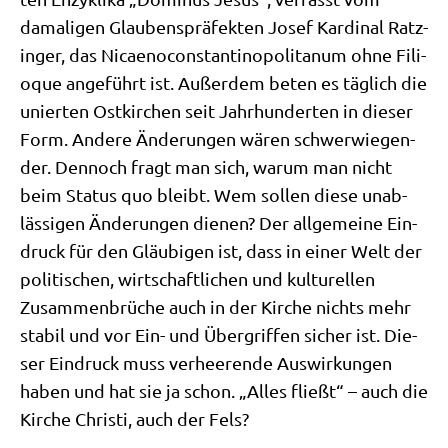
dama­li­gen Glau­bens­prä­fek­ten Josef Kar­di­nal Ratz­
in­ger, das Nicae­no­con­stan­ti­no­po­li­ta­num ohne Fili­
o­que ange­führt ist. Außer­dem beten es täg­lich die
unier­ten Ost­kir­chen seit Jahr­hun­der­ten in die­ser
Form. Ande­re Ände­run­gen wären schwer­wie­gen­
der. Den­noch fragt man sich, war­um man nicht
beim Sta­tus quo bleibt. Wem sol­len die­se unab­
läs­si­gen Ände­run­gen die­nen? Der all­ge­mei­ne Ein­
druck für den Gläu­bi­gen ist, dass in einer Welt der
poli­ti­schen, wirt­schaft­li­chen und kul­tu­rel­len
Zusam­men­brü­che auch in der Kir­che nichts mehr
sta­bil und vor Ein- und Über­grif­fen sicher ist. Die­
ser Ein­druck muss ver­hee­ren­de Aus­wir­kun­gen
haben und hat sie ja schon. „Alles fließt“ – auch die
Kir­che Chri­sti, auch der Fels?