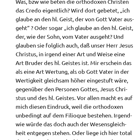
Was, bzw wie beten die ortho­do­xen Chri­sten
das Cre­do eigent­lich? Wird dort gebe­tet, „ich
glau­be an den hl. Geist, der von Gott Vater aus­
geht“ ? Oder sogar „ich glau­be an den hl. Geist,
der, wie der Sohn, vom Vater aus­geht? Und
glau­ben sie folg­lich auch, daß unser Herr Jesus
Chri­stus, in irgend einer Art und Wei­se eine
Art Bru­der des hl. Gei­stes ist. Mir erschein das
als eine Art Wer­tung, als ob Gott Vater in der
Wer­tig­keit gleich­sam höher ein­ge­stuft wäre,
gegen­über den Per­so­nen Got­tes, Jesus Chri­
stus und des hl. Gei­stes. Vor allen macht es auf
mich die­sen Ein­druck, weil die ortho­do­xen
unbe­dingt auf dem Fili­o­que bestehen. Irgend­
wie wür­de das doch auch der Wesens­gleich­
heit ent­ge­gen ste­hen. Oder lie­ge ich hier total