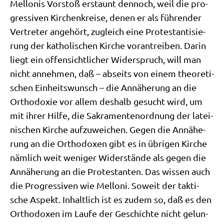
Mel­lo­nis Vor­stoß erstaunt den­noch, weil die pro­
gres­si­ven Kir­chen­krei­se, denen er als füh­ren­der
Ver­tre­ter ange­hört, zugleich eine Pro­te­stan­ti­sie­
rung der katho­li­schen Kir­che vor­an­trei­ben. Dar­in
liegt ein offen­sicht­li­cher Wider­spruch, will man
nicht anneh­men, daß – abseits von einem theo­re­ti­
schen Ein­heits­wunsch – die Annä­he­rung an die
Ortho­do­xie vor allem des­halb gesucht wird, um
mit ihrer Hil­fe, die Sakra­men­ten­ord­nung der latei­
ni­schen Kir­che auf­zu­wei­chen. Gegen die Annä­he­
rung an die Ortho­do­xen gibt es in übri­gen Kir­che
näm­lich weit weni­ger Wider­stän­de als gegen die
Annä­he­rung an die Pro­te­stan­ten. Das wis­sen auch
die Pro­gres­si­ven wie Mel­lo­ni. Soweit der tak­ti­
sche Aspekt. Inhalt­lich ist es zudem so, daß es den
Ortho­do­xen im Lau­fe der Geschich­te nicht gelun­