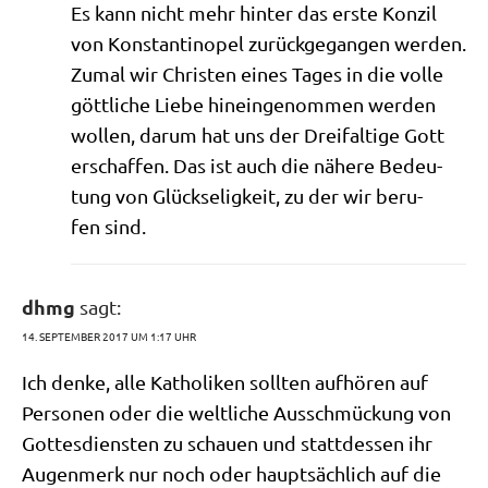
Es kann nicht mehr hin­ter das erste Kon­zil
von Kon­stan­ti­no­pel zurück­ge­gan­gen wer­den.
Zumal wir Chri­sten eines Tages in die vol­le
gött­li­che Lie­be hin­ein­ge­nom­men wer­den
wol­len, dar­um hat uns der Drei­fal­ti­ge Gott
erschaf­fen. Das ist auch die nähe­re Bedeu­
tung von Glück­se­lig­keit, zu der wir beru­
fen sind.
dhmg
sagt:
14. SEPTEMBER 2017 UM 1:17 UHR
Ich den­ke, alle Katho­li­ken soll­ten auf­hö­ren auf
Per­so­nen oder die welt­li­che Aus­schmückung von
Got­tes­dien­sten zu schau­en und statt­des­sen ihr
Augen­merk nur noch oder haupt­säch­lich auf die