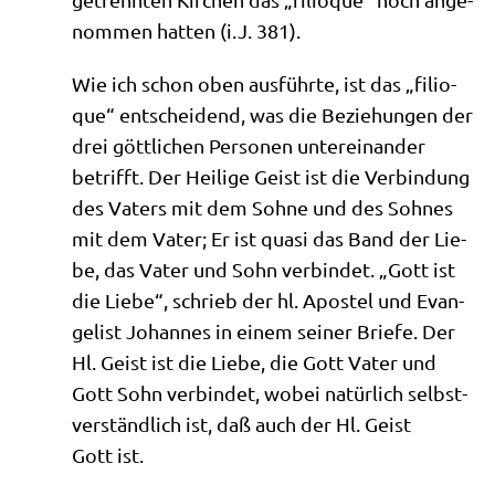
nom­men hat­ten (i.J. 381).
Wie ich schon oben aus­führ­te, ist das „fili­o­
que“ ent­schei­dend, was die Bezie­hun­gen der
drei gött­li­chen Per­so­nen unter­ein­an­der
betrifft. Der Hei­li­ge Geist ist die Ver­bin­dung
des Vaters mit dem Soh­ne und des Soh­nes
mit dem Vater; Er ist qua­si das Band der Lie­
be, das Vater und Sohn ver­bin­det. „Gott ist
die Lie­be“, schrieb der hl. Apo­stel und Evan­
ge­list Johan­nes in einem sei­ner Brie­fe. Der
Hl. Geist ist die Lie­be, die Gott Vater und
Gott Sohn ver­bin­det, wobei natür­lich selbst­
ver­ständ­lich ist, daß auch der Hl. Geist
Gott ist.