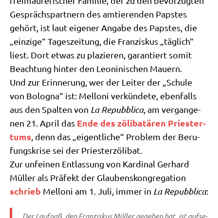
frei­mau­re­ri­scher Fami­lie, der zu den bevor­zug­ten
Gesprächs­part­nern des amtie­ren­den Pap­stes
gehört, ist laut eige­ner Anga­be des Pap­stes, die
„ein­zi­ge“ Tages­zei­tung, die Fran­zis­kus „täg­lich“
liest. Dort etwas zu pla­zie­ren, garan­tiert somit
Beach­tung hin­ter den Leo­ni­ni­schen Mauern.
Und zur Erin­ne­rung, wer der Lei­ter der „Schu­le
von Bolo­gna“ ist: Mel­lo­ni ver­kün­de­te, eben­falls
aus den Spal­ten von
La Repubbli­ca
, am ver­gan­ge­
Ende des zöli­ba­t­ä­ren Prie­ster­
nen 21. April das
tums
, denn das „eigent­li­che“ Pro­blem der Beru­
fungs­kri­se sei der Priesterzölibat.
Zur unfei­nen Ent­las­sung von Kar­di­nal Ger­hard
Mül­ler als Prä­fekt der Glau­bens­kon­gre­ga­ti­on
schrieb
Mel­lo­ni am 1. Juli, immer in
La Repubbli­ca
:
„Der Lauf­paß, den Fran­zis­kus Mül­ler gege­ben hat, ist auf­se­