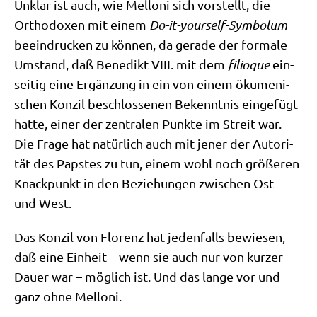
Unklar ist auch, wie Mel­lo­ni sich vor­stellt, die
Ortho­do­xen mit einem
Do-it-yours­elf-Sym­bo­lum
beein­drucken zu kön­nen, da gera­de der for­ma­le
Umstand, daß Bene­dikt VIII. mit dem
fili­o­que
ein­
sei­tig eine Ergän­zung in ein von einem öku­me­ni­
schen Kon­zil beschlos­se­nen Bekennt­nis ein­ge­fügt
hat­te, einer der zen­tra­len Punk­te im Streit war.
Die Fra­ge hat natür­lich auch mit jener der Auto­ri­
tät des Pap­stes zu tun, einem wohl noch grö­ße­ren
Knack­punkt in den Bezie­hun­gen zwi­schen Ost
und West.
Das Kon­zil von Flo­renz hat jeden­falls bewie­sen,
daß eine Ein­heit – wenn sie auch nur von kur­zer
Dau­er war – mög­lich ist. Und das lan­ge vor und
ganz ohne Melloni.