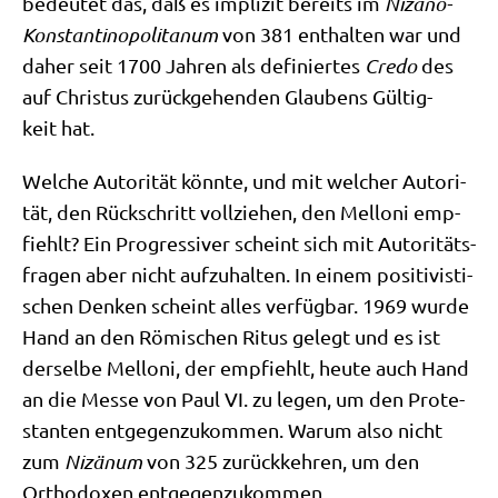
bedeu­tet das, daß es impli­zit bereits im
Niz­ä­no-
Kon­stan­ti­no­po­li­ta­num
von 381 ent­hal­ten war und
daher seit 1700 Jah­ren als defi­nier­tes
Cre­do
des
auf Chri­stus zurück­ge­hen­den Glau­bens Gül­tig­
keit hat.
Wel­che Auto­ri­tät könn­te, und mit wel­cher Auto­ri­
tät, den Rück­schritt voll­zie­hen, den Mel­lo­ni emp­
fiehlt? Ein Pro­gres­si­ver scheint sich mit Auto­ri­täts­
fra­gen aber nicht auf­zu­hal­ten. In einem posi­ti­vi­sti­
schen Den­ken scheint alles ver­füg­bar. 1969 wur­de
Hand an den Römi­schen Ritus gelegt und es ist
der­sel­be Mel­lo­ni, der emp­fiehlt, heu­te auch Hand
an die Mes­se von Paul VI. zu legen, um den Pro­te­
stan­ten ent­ge­gen­zu­kom­men. War­um also nicht
zum
Niz­ä­num
von 325 zurück­keh­ren, um den
Ortho­do­xen entgegenzukommen.