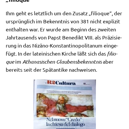
Ihm geht es letzt­lich um den Zusatz „fili­o­que“, der
ursprüng­lich im Bekennt­nis von 381 nicht expli­zit
ent­hal­ten war. Er wur­de am Beginn des zwei­ten
Jahr­tau­sends von Papst Bene­dikt VIII. als Prä­zi­sie­
rung in das Niz­ä­no-Kon­stan­ti­no­po­li­ta­num ein­ge­
fügt. In der latei­ni­schen Kir­che läßt sich das
fili­o­
que
im
Atha­na­si­schen Glau­bens­be­kennt­nis
aber
bereits seit der Spät­an­ti­ke nachweisen.