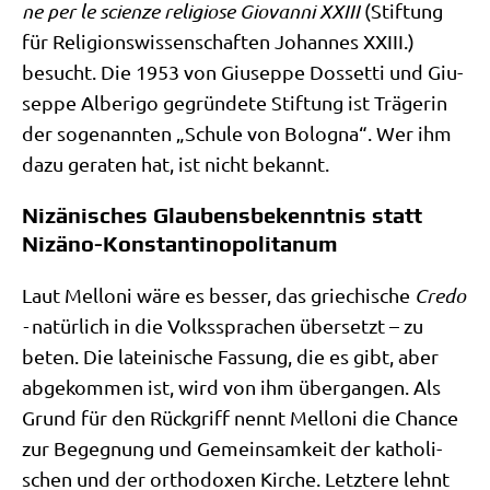
ne per le sci­en­ze reli­gio­se
Gio­van­ni XXIII
(Stif­tung
für Reli­gi­ons­wis­sen­schaf­ten Johan­nes XXIII.)
besucht. Die 1953 von Giu­sep­pe Dos­set­ti und Giu­
sep­pe Albe­ri­go gegrün­de­te Stif­tung ist Trä­ge­rin
der soge­nann­ten „Schu­le von Bolo­gna“. Wer ihm
dazu gera­ten hat, ist nicht bekannt.
Nizänisches Glaubensbekenntnis statt
Nizäno-Konstantinopolitanum
Laut Mel­lo­ni wäre es bes­ser, das grie­chi­sche
Cre­do
-
natür­lich in die Volks­spra­chen über­setzt – zu
beten. Die latei­ni­sche Fas­sung, die es gibt, aber
abge­kom­men ist, wird von ihm über­gan­gen. Als
Grund für den Rück­griff nennt Mel­lo­ni die Chan­ce
zur Begeg­nung und Gemein­sam­keit der katho­li­
schen und der ortho­do­xen Kir­che. Letz­te­re lehnt