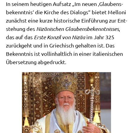
In sei­nem heu­ti­gen Auf­satz „Im neu­en ‚Glau­bens­
be­kennt­nis‘ die Kir­che des Dia­logs“ bie­tet Mel­lo­ni
zunächst eine kur­ze histo­ri­sche Ein­füh­rung zur Ent­
ste­hung des
Nizä­ni­schen Glau­bens­be­kennt­nis­ses
,
das auf das
Erste Kon­zil von Niz­äa
im Jahr 325
zurück­geht und in Grie­chisch gehal­ten ist. Das
Bekennt­nis ist voll­in­halt­lich in einer ita­lie­ni­schen
Über­set­zung abgedruckt.