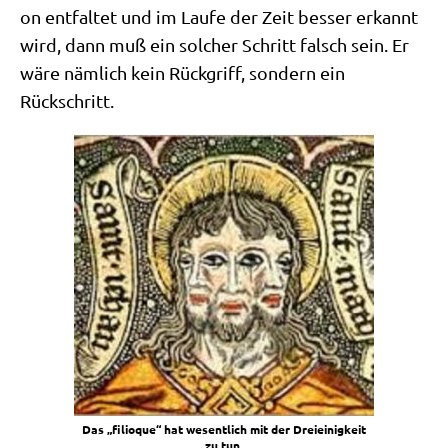
on ent­fal­tet und im Lau­fe der Zeit bes­ser erkannt
wird, dann muß ein sol­cher Schritt falsch sein. Er
wäre näm­lich kein Rück­griff, son­dern ein
Rückschritt.
Das „fili­o­que“ hat wesent­lich mit der Drei­ei­nig­keit
zu tun.