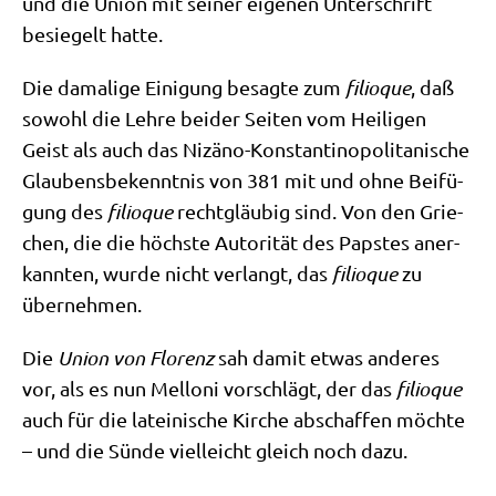
und die Uni­on mit sei­ner eige­nen Unter­schrift
besie­gelt hatte.
Die dama­li­ge Eini­gung besag­te zum
fili­o­que
, daß
sowohl die Leh­re bei­der Sei­ten vom Hei­li­gen
Geist als auch das Niz­ä­no-Kon­stan­ti­no­po­li­ta­ni­sche
Glau­bens­be­kennt­nis von 381 mit und ohne Bei­fü­
gung des
fili­o­que
recht­gläu­big sind. Von den Grie­
chen, die die höch­ste Auto­ri­tät des Pap­stes aner­
kann­ten, wur­de nicht ver­langt, das
fili­o­que
zu
übernehmen.
Die
Uni­on von Flo­renz
sah damit etwas ande­res
vor, als es nun Mel­lo­ni vor­schlägt, der das
fili­o­que
auch für die latei­ni­sche Kir­che abschaf­fen möch­te
– und die Sün­de viel­leicht gleich noch dazu.