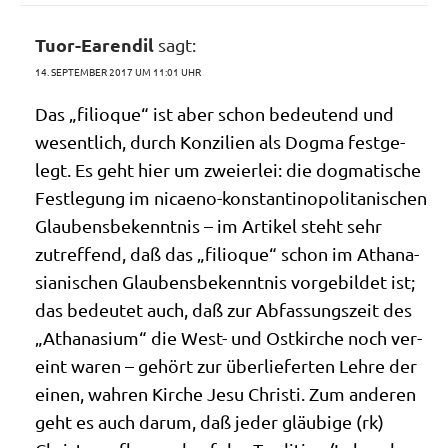
Tuor-Earendil
sagt:
14. SEPTEMBER 2017 UM 11:01 UHR
Das „fili­o­que“ ist aber schon bedeu­tend und
wesent­lich, durch Kon­zi­li­en als Dog­ma fest­ge­
legt. Es geht hier um zwei­er­lei: die dog­ma­ti­sche
Fest­le­gung im nicae­no-kon­stan­ti­no­po­li­ta­ni­schen
Glau­bens­be­kennt­nis – im Arti­kel steht sehr
zutref­fend, daß das „fili­o­que“ schon im Atha­na­
sia­ni­schen Glau­bens­be­kennt­nis vor­ge­bil­det ist;
das bedeu­tet auch, daß zur Abfas­sungs­zeit des
„Atha­na­si­um“ die West- und Ost­kir­che noch ver­
eint waren – gehört zur über­lie­fer­ten Leh­re der
einen, wah­ren Kir­che Jesu Chri­sti. Zum ande­ren
geht es auch dar­um, daß jeder gläu­bi­ge (rk)