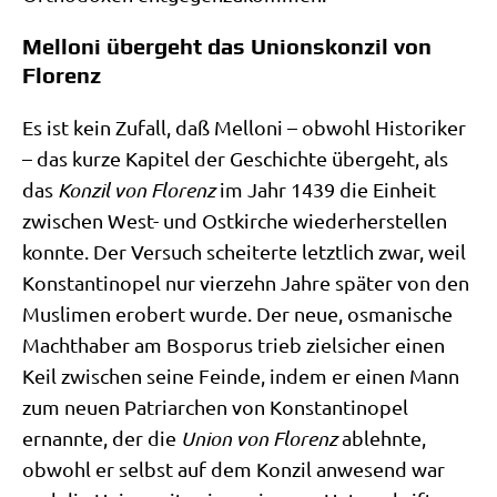
Melloni übergeht das Unionskonzil von
Florenz
Es ist kein Zufall, daß Mel­lo­ni – obwohl Histo­ri­ker
– das kur­ze Kapi­tel der Geschich­te über­geht, als
das
Kon­zil von Flo­renz
im Jahr 1439 die Ein­heit
zwi­schen West- und Ost­kir­che wie­der­her­stel­len
konn­te. Der Ver­such schei­ter­te letzt­lich zwar, weil
Kon­stan­ti­no­pel nur vier­zehn Jah­re spä­ter von den
Mus­li­men erobert wur­de. Der neue, osma­ni­sche
Macht­ha­ber am Bos­po­rus trieb ziel­si­cher einen
Keil zwi­schen sei­ne Fein­de, indem er einen Mann
zum neu­en Patri­ar­chen von Kon­stan­ti­no­pel
ernann­te, der die
Uni­on von Flo­renz
ablehn­te,
obwohl er selbst auf dem Kon­zil anwe­send war