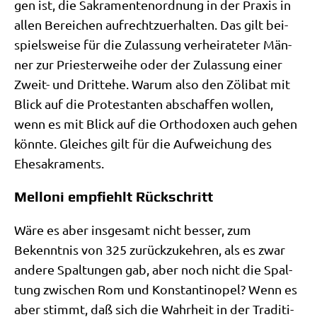
gen ist, die Sakra­men­ten­ord­nung in der Pra­xis in
allen Berei­chen auf­recht­zu­er­hal­ten. Das gilt bei­
spiels­wei­se für die Zulas­sung ver­hei­ra­te­ter Män­
ner zur Prie­ster­wei­he oder der Zulas­sung einer
Zweit- und Dritte­he. War­um also den Zöli­bat mit
Blick auf die Pro­te­stan­ten abschaf­fen wol­len,
wenn es mit Blick auf die Ortho­do­xen auch gehen
könn­te. Glei­ches gilt für die Auf­wei­chung des
Ehesakraments.
Melloni empfiehlt Rückschritt
Wäre es aber ins­ge­samt nicht bes­ser, zum
Bekennt­nis von 325 zurück­zu­keh­ren, als es zwar
ande­re Spal­tun­gen gab, aber noch nicht die Spal­
tung zwi­schen Rom und Kon­stan­ti­no­pel? Wenn es
aber stimmt, daß sich die Wahr­heit in der Tra­di­ti­