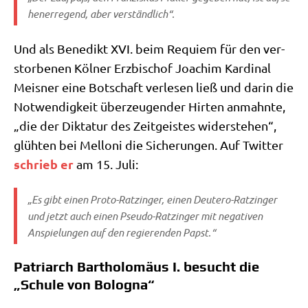
hen­er­re­gend, aber verständlich“.
Und als Bene­dikt XVI. beim Requi­em für den ver­
stor­be­nen Köl­ner Erz­bi­schof Joa­chim Kar­di­nal
Meis­ner eine Bot­schaft ver­le­sen ließ und dar­in die
Not­wen­dig­keit über­zeu­gen­der Hir­ten anmahn­te,
„die der Dik­ta­tur des Zeit­gei­stes wider­ste­hen“,
glüh­ten bei Mel­lo­ni die Siche­run­gen. Auf Twit­ter
schrieb er
am 15. Juli:
„Es gibt einen Pro­to-Ratz­in­ger, einen Deu­te­ro-Ratz­in­ger
und jetzt auch einen Pseu­do-Ratz­in­ger mit nega­ti­ven
Anspie­lun­gen auf den regie­ren­den Papst.“
Patriarch Bartholomäus I. besucht die
„Schule von Bologna“