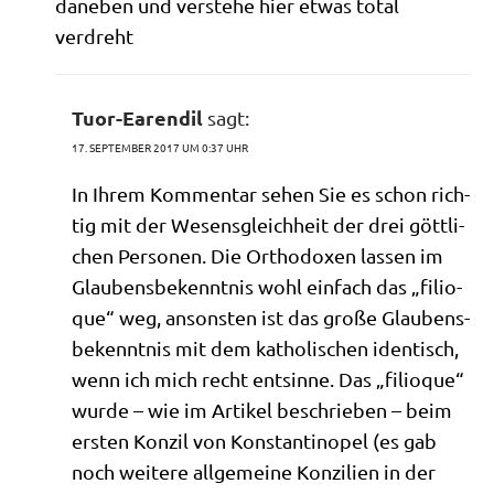
dane­ben und ver­ste­he hier etwas total
verdreht
Tuor-Earendil
sagt:
17. SEPTEMBER 2017 UM 0:37 UHR
In Ihrem Kom­men­tar sehen Sie es schon rich­
tig mit der Wesens­gleich­heit der drei gött­li­
chen Per­so­nen. Die Ortho­do­xen las­sen im
Glau­bens­be­kennt­nis wohl ein­fach das „fili­o­
que“ weg, anson­sten ist das gro­ße Glau­bens­
be­kennt­nis mit dem katho­li­schen iden­tisch,
wenn ich mich recht ent­sin­ne. Das „fili­o­que“
wur­de – wie im Arti­kel beschrie­ben – beim
ersten Kon­zil von Kon­stan­ti­no­pel (es gab
noch wei­te­re all­ge­mei­ne Kon­zi­li­en in der