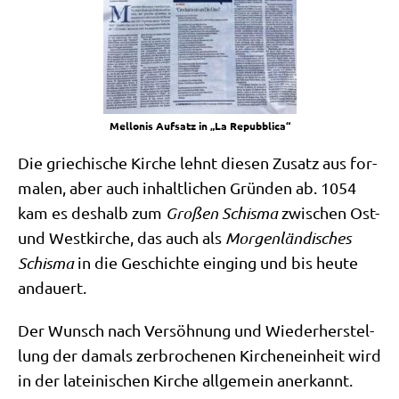
Mel­lo­nis Auf­satz in „La Repubblica“
Die grie­chi­sche Kir­che lehnt die­sen Zusatz aus for­
ma­len, aber auch inhalt­li­chen Grün­den ab. 1054
kam es des­halb zum
Gro­ßen Schis­ma
zwi­schen Ost-
und West­kir­che, das auch als
Mor­gen­län­di­sches
Schis­ma
in die Geschich­te ein­ging und bis heu­te
andauert.
Der Wunsch nach Ver­söh­nung und Wie­der­her­stel­
lung der damals zer­bro­che­nen Kir­chen­ein­heit wird
in der latei­ni­schen Kir­che all­ge­mein aner­kannt.