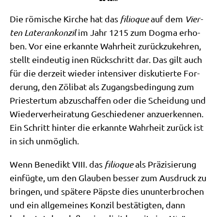
Die römi­sche Kir­che hat das
fili­o­que
auf dem
Vier­
ten Late­r­an­kon­zil
im Jahr 1215 zum Dog­ma erho­
ben. Vor eine erkann­te Wahr­heit zurück­zu­keh­ren,
stellt ein­deu­tig inen Rück­schritt dar. Das gilt auch
für die der­zeit wie­der inten­si­ver dis­ku­tier­te For­
de­rung, den Zöli­bat als Zugangs­be­din­gung zum
Prie­ster­tum abzu­schaf­fen oder die Schei­dung und
Wie­der­ver­hei­ra­tung Geschie­de­ner anzu­er­ken­nen.
Ein Schritt hin­ter die erkann­te Wahr­heit zurück ist
in sich unmöglich.
Wenn Bene­dikt VIII. das
fili­o­que
als Prä­zi­sie­rung
ein­füg­te, um den Glau­ben bes­ser zum Aus­druck zu
brin­gen, und spä­te­re Päp­ste dies unun­ter­bro­chen
und ein all­ge­mei­nes Kon­zil bestä­tig­ten, dann