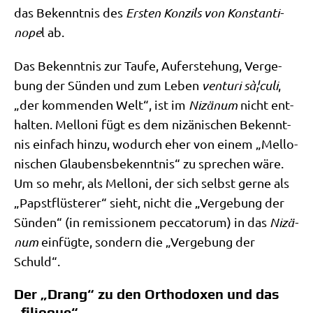
das Bekennt­nis des
Ersten Kon­zils von Kon­stan­ti­
nope
l ab.
Das Bekennt­nis zur Tau­fe, Auf­er­ste­hung, Ver­ge­
bung der Sün­den und zum Leben
ven­tu­ri s
à¦culi
,
„der kom­men­den Welt“, ist im
Niz­ä­num
nicht ent­
hal­ten. Mel­lo­ni fügt es dem nizä­ni­schen Bekennt­
nis ein­fach hin­zu, wodurch eher von einem „Mel­lo­
ni­schen Glau­bens­be­kennt­nis“ zu spre­chen wäre.
Um so mehr, als Mel­lo­ni, der sich selbst ger­ne als
„Papst­flü­ste­rer“ sieht, nicht die „Ver­ge­bung der
Sün­den“ (in remis­sio­nem pec­ca­torum) in das
Niz­ä­
num
ein­füg­te, son­dern die „Ver­ge­bung der
Schuld“.
Der „Drang“ zu den Orthodoxen und das
„filioque“