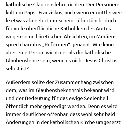
katho­li­sche Glau­bens­leh­re rich­ten. Der Per­so­nen­
kult um Papst Fran­zis­kus, auch wenn er mitt­ler­wei­
le etwas abge­ebbt mir scheint, über­tüncht doch
für vie­le ober­fläch­li­che Katho­li­ken des Amtes
wegen sei­ne häre­ti­schen Absich­ten, im Medi­en­
sprech harm­los „Refor­men“ genannt. Wie kann
aber eine Per­son wich­ti­ger als die katho­li­sche
Glau­bens­leh­re sein, wenn es nicht Jesus Chri­stus
selbst ist?
Außer­dem soll­te der Zusam­men­hang zwi­schen
dem, was im Glau­bens­be­kennt­nis bekannt wird
und der Bedeu­tung für das ewi­ge See­len­heil
öffent­lich mehr gepre­digt wer­den. Denn es wird
immer deut­li­cher offen­bar, dass wohl sehr bald
Ände­run­gen in der katho­li­schen Kir­che umge­setzt