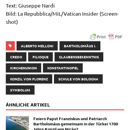
Text: Giu­sep­pe Nardi
Bild: La Repubblica/​MiL/​Vatican Insi­der (Screen­
shot)
ALBERTO MELLONI
BARTHOLOMÄUS I.
CREDO
FILIOQUE
GLAUBENSBEKENNTNIS
KIRCHENUNION
KONSTANTINOPEL
KONZIL VON FLORENZ
SCHULE VON BOLOGNA
SYMBOLUM
ÄHNLICHE ARTIKEL
Feiern Papst Franziskus und Patriarch
Bartholomäus gemeinsam in der Türkei 1700
Jahre Konzil von Nicäa?