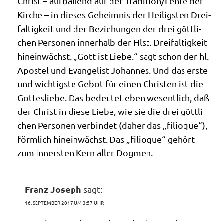
Christ – auf­bau­end auf der Tradition/​Lehre der
Kir­che – in die­ses Geheim­nis der Hei­lig­sten Drei­
fal­tig­keit und der Bezie­hun­gen der drei gött­li­
chen Per­so­nen inner­halb der Hlst. Drei­fal­tig­keit
hin­ein­wächst. „Gott ist Lie­be.“ sagt schon der hl.
Apo­stel und Evan­ge­list Johan­nes. Und das erste
und wich­tig­ste Gebot für einen Chri­sten ist die
Got­tes­lie­be. Das bedeu­tet eben wesent­lich, daß
der Christ in die­se Lie­be, wie sie die drei gött­li­
chen Per­so­nen ver­bin­det (daher das „fili­o­que“),
förm­lich hin­ein­wächst. Das „fili­o­que“ gehört
zum inner­sten Kern aller Dogmen.
Franz Joseph
sagt:
16. SEPTEMBER 2017 UM 3:57 UHR