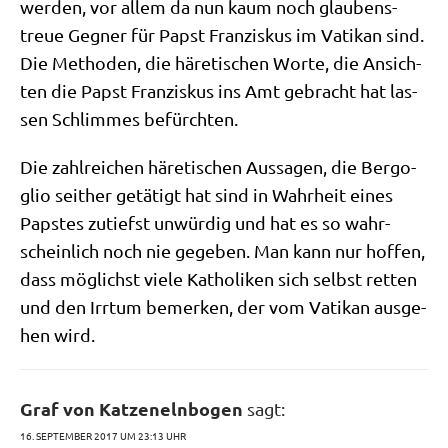
wer­den, vor allem da nun kaum noch glau­bens­
treue Geg­ner für Papst Fran­zis­kus im Vati­kan sind.
Die Metho­den, die häre­ti­schen Wor­te, die Ansich­
ten die Papst Fran­zis­kus ins Amt gebracht hat las­
sen Schlim­mes befürchten.
Die zahl­rei­chen häre­ti­schen Aus­sa­gen, die Berg­o­
glio seit­her getä­tigt hat sind in Wahr­heit eines
Pap­stes zutiefst unwür­dig und hat es so wahr­
schein­lich noch nie gege­ben. Man kann nur hof­fen,
dass mög­lichst vie­le Katho­li­ken sich selbst ret­ten
und den Irr­tum bemer­ken, der vom Vati­kan aus­ge­
hen wird.
Graf von Katzenelnbogen
sagt:
16. SEPTEMBER 2017 UM 23:13 UHR