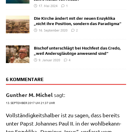
17. Mai 2024
1
Die Kirche ändert mit der neuen Enzyklika
„nicht ihre Position, sondern das Paradigma“
16. September 2020
2
Bischof unterschlägt bei Hochfest das Credo,
„weil Andersgläubige anwesend sind“
9. Januar 2020
4
6 KOMMENTARE
Gunther M. Michel
sagt:
13. SEPTEMBER 2017 UM 21:37 UHR
Voll­stän­dig­keits­hal­ber ist zu sagen, dass bereits
unter Papst Johan­nes Paul II. in der wohl­be­kann­
ten Enzy­kli­ka „Domi­nus Jesus“, ver­fasst vom