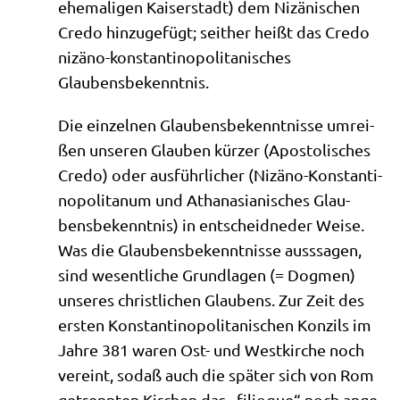
ehe­ma­li­gen Kai­ser­stadt) dem Nizä­ni­schen
Cre­do hin­zu­ge­fügt; seit­her heißt das Cre­do
niz­ä­no-kon­stan­ti­no­po­li­ta­ni­sches
Glaubensbekenntnis.
Die ein­zel­nen Glau­bens­be­kennt­nis­se umrei­
ßen unse­ren Glau­ben kür­zer (Apo­sto­li­sches
Cre­do) oder aus­führ­li­cher (Niz­ä­no-Kon­stan­ti­
no­po­li­ta­num und Atha­na­sia­ni­sches Glau­
bens­be­kennt­nis) in ent­scheid­ne­der Wei­se.
Was die Glau­bens­be­kennt­nis­se aus­s­sa­gen,
sind wesent­li­che Grund­la­gen (= Dog­men)
unse­res christ­li­chen Glau­bens. Zur Zeit des
ersten Kon­stan­ti­no­po­li­ta­ni­schen Kon­zils im
Jah­re 381 waren Ost- und West­kir­che noch
ver­eint, sodaß auch die spä­ter sich von Rom
getrenn­ten Kir­chen das „fili­o­que“ noch ange­