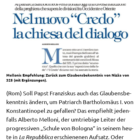
Mellonis Empfehlung: Zurück zum Glaubensbekenntnis von Nizäa von
325 (mit Ergänzungen).
(Rom) Soll Papst Fran­zis­kus auch das Glau­bens­be­
kennt­nis ändern, um Patri­arch Bar­tho­lo­mä­us I. von
Kon­stan­ti­no­pel zu gefal­len? Das emp­fiehlt jeden­
falls Alber­to Mel­lo­ni, der umtrie­bi­ge Lei­ter der
pro­gres­si­ven „Schu­le von Bolo­gna“ in sei­nem heu­
te in
La Repubbli­ca
erschie­ne­nen Auf­satz. Oder