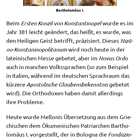
Bar­tho­lo­mä­us I.
Beim
Ersten Kon­zil von Kon­stan­ti­no­pel
wur­de es im
Jahr 381 leicht geän­dert, das heißt, es wur­de, was
den Hei­li­gen Geist betrifft, prä­zi­siert. Die­ses
Niz­ä­
no-Kon­stani­no­po­li­ta­num
wird noch heu­te in der
latei­ni­schen Mes­se gebe­tet, aber im
Novus Ordo
auch in man­chen Volks­spra­chen (so zum Bei­spiel
in Ita­li­en, wäh­rend im deut­schen Sprach­raum das
kür­ze­re
Apo­sto­li­sche Glau­bens­be­kennt­nis
gebe­tet
wird). Die Ortho­do­xen haben damit aller­dings
ihre Probleme.
Heu­te wur­de Mel­lo­nis Über­set­zung aus dem Grie­
chi­schen dem Öku­me­ni­schen Patri­ar­chen Bar­tho­
lo­mä­us I. vor­ge­stellt, der in Bolo­gna die
Fon­da­zio­