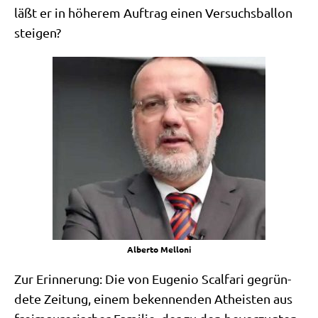
läßt er in höhe­rem Auf­trag einen Ver­suchs­bal­lon
steigen?
Alber­to Melloni
Zur Erin­ne­rung: Die von Euge­nio Scal­fa­ri gegrün­
de­te Zei­tung, einem beken­nen­den Athe­isten aus