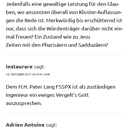
Jeden­falls eine gewal­ti­ge Lei­stung für den Glau­
ben, wo anson­sten über­all von Klo­ster-Auf­las­sun­
gen die Rede ist. Merk­wür­dig bis erschüt­ternd ist
nur, dass sich die Wür­den­trä­ger dar­über nicht ein­
mal freu­en? Ein Zustand wie zu Jesu
Zei­ten mit den Pha­ri­sä­ern und Sadduzäern?
Instaurare
sagt:
10. OKTOBER 2017 UM 9:41 UHR
Dem H.H. Pater Lang FSSPX ist als zustän­di­gen
Inge­nieur ein ewi­ges Vergelt’s Gott
auszusprechen.
Adrien Antoine
sagt: