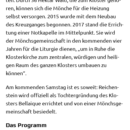
ren, kön­nen sich die Mön­che für die Hei­zung
selbst ver­sor­gen. 2015 wur­de mit dem Neu­bau
des Kreuz­gan­ges begon­nen. 2017 stand die Errich­
tung einer Not­ka­pel­le im Mit­tel­punkt. Sie wird
der Mönchs­ge­mein­schaft in den kom­men­den vier
Jah­ren für die Lit­ur­gie die­nen, „um in Ruhe die
Klo­ster­kir­che zum zen­tra­len, wür­di­gen und hei­li­
gen Raum des gan­zen Klo­sters umbau­en zu
können“.
Am kom­men­den Sams­tag ist es soweit: Rei­chen­
stein wird offi­zi­ell als Toch­ter­grün­dung des Klo­
sters Bel­lai­que errich­tet und von einer Mönchs­ge­
mein­schaft besiedelt.
Das Programm