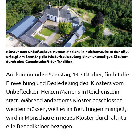
Kloster zum Unbefleckten Herzen Mariens in Reichenstein: In der Eifel
erfolgt am Samstag die Wiederbesiedelung eines ehemaligen Klosters
durch eine Gemeinschaft der Tradition
Am kom­men­den Sams­tag, 14. Okto­ber, fin­det die
Ein­wei­hung und Besie­de­lung des Klo­sters vom
Unbe­fleck­ten Her­zen Mari­ens in Rei­chen­stein
statt. Wäh­rend andern­orts Klö­ster geschlos­sen
wer­den müs­sen, weil es an Beru­fun­gen man­gelt,
wird in Mon­schau ein neu­es Klo­ster durch alt­ri­tu­
el­le Bene­dik­ti­ner bezogen.