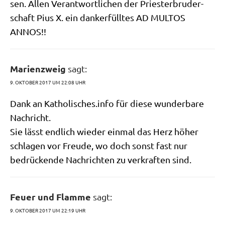
sen. Allen Ver­ant­wort­li­chen der Prie­ster­bru­der­
schaft Pius X. ein dank­er­füll­tes AD MULTOS
ANNOS!!
Marienzweig
sagt:
9. OKTOBER 2017 UM 22:08 UHR
Dank an Katho​li​sches​.info für die­se wun­der­ba­re
Nachricht.
Sie lässt end­lich wie­der ein­mal das Herz höher
schla­gen vor Freu­de, wo doch sonst fast nur
bedrücken­de Nach­rich­ten zu ver­kraf­ten sind.
Feuer und Flamme
sagt:
9. OKTOBER 2017 UM 22:19 UHR