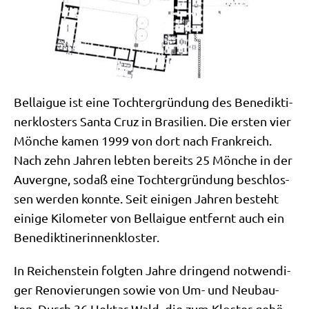
Bel­lai­gue ist eine Toch­ter­grün­dung des Bene­dik­ti­
ner­klo­sters San­ta Cruz in Bra­si­li­en. Die ersten vier
Mön­che kamen 1999 von dort nach Frank­reich.
Nach zehn Jah­ren leb­ten bereits 25 Mön­che in der
Auver­gne, sodaß eine Toch­ter­grün­dung beschlos­
sen wer­den konn­te. Seit eini­gen Jah­ren besteht
eini­ge Kilo­me­ter von Bel­lai­gue ent­fernt auch ein
Benediktinerinnenkloster.
In Rei­chen­stein folg­ten Jah­re drin­gend not­wen­di­
ger Reno­vie­run­gen sowie von Um- und Neu­bau­
ten. Durch 36 Hekt­ar Wald, die zum Klo­ster gehö­