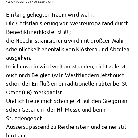
12. OKTOBER 2017 UM 22:47 UHR
Ein lang geheg­ter Traum wird wahr.
Die Chri­stia­ni­sie­rung von West­eu­ro­pa fand durch
Bene­dik­ti­ner­klö­ster statt;
die Neu­ch­ri­stia­ni­sie­rung wird mit größ­ter Wahr­
schein­lich­keit eben­falls von Klö­stern und Abtei­en
ausgehen.
Rei­chen­stein wird weit aus­strah­len, nicht zuletzt
auch nach Bel­gi­en (w in West­flan­dern jetzt auch
schon der Ein­fluß einer radi­tio­nel­len abtei bei St.-
Omer (FR) merk­bar ist.
Und ich freue mich schon jetzt auf den Gre­go­ria­ni­
schen Gesang in der Hl. Mes­se und beim
Stundengebet.
Äusserst pas­send zu Rei­chen­stein und sei­ner stil­
len Lage: