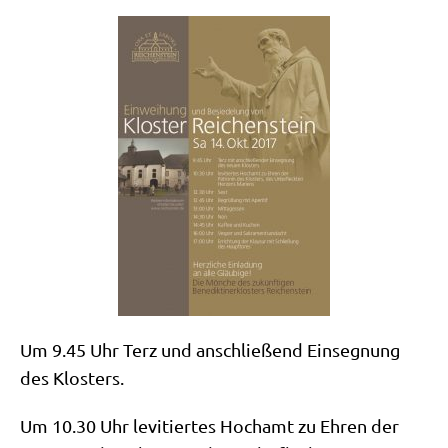
Um 9.45 Uhr Terz und anschlie­ßend Ein­seg­nung
des Klosters.
Um 10.30 Uhr levi­tier­tes Hoch­amt zu Ehren der