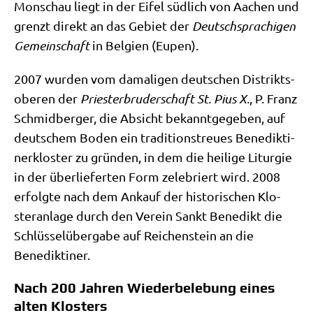
Mon­schau liegt in der Eifel süd­lich von Aachen und
grenzt direkt an das Gebiet der
Deutsch­spra­chi­gen
Gemein­schaft
in Bel­gi­en (Eupen).
2007 wur­den vom dama­li­gen deut­schen Distrikts­
obe­ren der
Prie­ster­bru­der­schaft St. Pius X.
, P. Franz
Schmid­ber­ger, die Absicht bekannt­ge­ge­ben, auf
deut­schem Boden ein tra­di­ti­ons­treu­es Bene­dik­ti­
ner­klo­ster zu grün­den, in dem die hei­li­ge Lit­ur­gie
in der über­lie­fer­ten Form zele­briert wird. 2008
erfolg­te nach dem Ankauf der histo­ri­schen Klo­
ster­an­la­ge durch den Ver­ein Sankt Bene­dikt die
Schlüs­sel­über­ga­be auf Rei­chen­stein an die
Benediktiner.
Nach 200 Jahren Wiederbelebung eines
alten Klosters