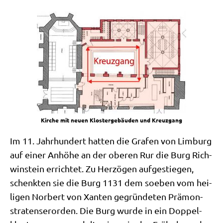
Kir­che mit neu­en Klo­ster­ge­bäu­den und Kreuzgang
Im 11. Jahr­hun­dert hat­ten die Gra­fen von Lim­burg
auf einer Anhö­he an der obe­ren Rur die Burg Rich­
win­stein errich­tet. Zu Her­zö­gen auf­ge­stie­gen,
schenk­ten sie die Burg 1131 dem soeben vom hei­
li­gen Nor­bert von Xan­ten gegrün­de­ten Prä­mon­
stra­ten­ser­or­den. Die Burg wur­de in ein Dop­pel­