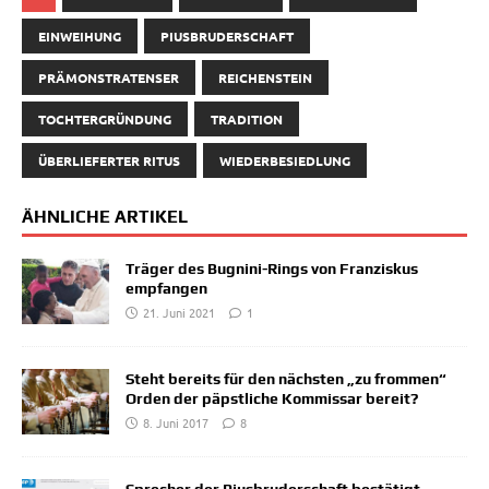
EINWEIHUNG
PIUSBRUDERSCHAFT
PRÄMONSTRATENSER
REICHENSTEIN
TOCHTERGRÜNDUNG
TRADITION
ÜBERLIEFERTER RITUS
WIEDERBESIEDLUNG
ÄHNLICHE ARTIKEL
Träger des Bugnini-Rings von Franziskus
empfangen
21. Juni 2021
1
Steht bereits für den nächsten „zu frommen“
Orden der päpstliche Kommissar bereit?
8. Juni 2017
8