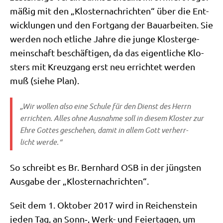
mä­ßig mit den „Klo­ster­nach­rich­ten“ über die Ent­
wick­lun­gen und den Fort­gang der Bau­ar­bei­ten. Sie
wer­den noch etli­che Jah­re die jun­ge Klo­ster­ge­
mein­schaft beschäf­ti­gen, da das eigent­li­che Klo­
sters mit Kreuz­gang erst neu errich­tet wer­den
muß (sie­he Plan).
„Wir wol­len also eine Schu­le für den Dienst des Herrn
errich­ten. Alles ohne Aus­nah­me soll in die­sem Klo­ster zur
Ehre Got­tes gesche­hen, damit in allem Gott ver­herr­
licht werde.“
So schreibt es Br. Bern­hard OSB in der jüng­sten
Aus­ga­be der „Klo­ster­nach­rich­ten“.
Seit dem 1. Okto­ber 2017 wird in Rei­chen­stein
jeden Tag, an Sonn‑, Werk- und Fei­er­ta­gen, um