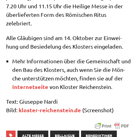
7.20 Uhr und 11.15 Uhr die Hei­li­ge Mes­se in der
über­lie­fer­ten Form des Römi­schen Ritus
zelebriert.
Alle Gläu­bi­gen sind am 14. Okto­ber zur Ein­wei­
hung und Besie­de­lung des Klo­sters eingeladen.
Mehr Infor­ma­tio­nen über die Gemein­schaft und
den Bau des Klo­sters, auch wenn Sie die Mön­
che unter­stüt­zen möch­ten, fin­den sie auf der
Inter­net­sei­te
von Klo­ster Reichenstein.
Text: Giu­sep­pe Nardi
klo​ster​-rei​chen​stein​.de
Bild:
(Screen­shot)
ALTE MESSE
BELLAIGUE
BENEDIKTINER