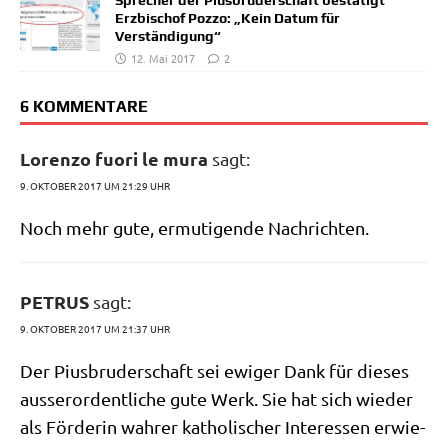
Sprecher der Piusbruderschaft bestätigt
Erzbischof Pozzo: „Kein Datum für
Verständigung“
12. Mai 2017
2
6 KOMMENTARE
Lorenzo fuori le mura
sagt:
9. OKTOBER 2017 UM 21:29 UHR
Noch mehr gute, ermu­ti­gen­de Nachrichten.
PETRUS
sagt:
9. OKTOBER 2017 UM 21:37 UHR
Der Pius­bru­der­schaft sei ewi­ger Dank für die­ses
ausser­or­dent­li­che gute Werk. Sie hat sich wie­der
als För­de­rin wah­rer katho­li­scher Inter­es­sen erwie­