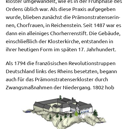
klo­ster umge­wan­delt, wie es in der Früh­pha­se des
Ordens üblich war. Als die­se Pra­xis auf­ge­ge­ben
wur­de, blie­ben zunächst die Prä­mon­stra­ten­se­rin­
nen, Chor­frau­en, in Rei­chen­stein. Seit 1487 war es
dann ein allei­ni­ges Chor­her­ren­stift. Die Gebäu­de,
ein­schließ­lich der Klo­ster­kir­che, ent­stan­den in
ihrer heu­ti­gen Form im spä­ten 17. Jahrhundert.
Als 1794 die fran­zö­si­schen Revo­lu­ti­ons­trup­pen
Deutsch­land links des Rheins besetz­ten, begann
auch für das Prä­mon­stra­ten­s­er­klo­ster durch
Zwangs­maß­nah­men der Nie­der­gang. 1802 hob