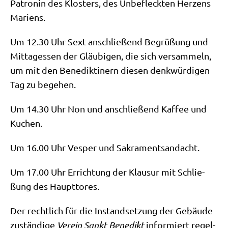
Patro­nin des Klo­sters, des Unbe­fleck­ten Her­zens
Mariens.
Um 12.30 Uhr Sext anschlie­ßend Begrü­ßung und
Mit­tag­essen der Gläu­bi­gen, die sich ver­sam­meln,
um mit den Bene­dik­ti­nern die­sen denk­wür­di­gen
Tag zu begehen.
Um 14.30 Uhr Non und anschlie­ßend Kaf­fee und
Kuchen.
Um 16.00 Uhr Ves­per und Sakramentsandacht.
Um 17.00 Uhr Errich­tung der Klau­sur mit Schlie­
ßung des Haupttores.
Der recht­lich für die Instand­set­zung der Gebäu­de
zustän­di­ge
Ver­ein Sankt Bene­dikt
infor­miert regel­