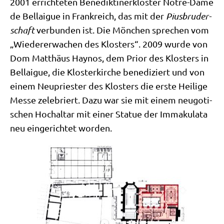
2001 errich­te­ten Bene­dik­ti­ner­klo­ster Not­re-Dame
de Bel­lai­gue in Frank­reich, das mit der
Pius­bru­der­
schaft
ver­bun­den ist. Die Mön­chen spre­chen vom
„Wie­der­erwa­chen des Klo­sters“. 2009 wur­de von
Dom Mat­thä­us Hay­nos, dem Pri­or des Klo­sters in
Bel­lai­gue, die Klo­ster­kir­che bene­di­ziert und von
einem Neu­prie­ster des Klo­sters die erste Hei­li­ge
Mes­se zele­briert. Dazu war sie mit einem neu­go­ti­
schen Hoch­al­tar mit einer Sta­tue der Imma­ku­la­ta
neu ein­ge­rich­tet worden.