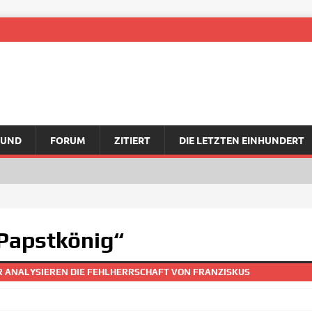
RUND
FORUM
ZITIERT
DIE LETZTEN EINHUNDERT
 Papstkönig“
ER ANALYSIEREN DIE FEHLHERRSCHAFT VON FRANZISKUS