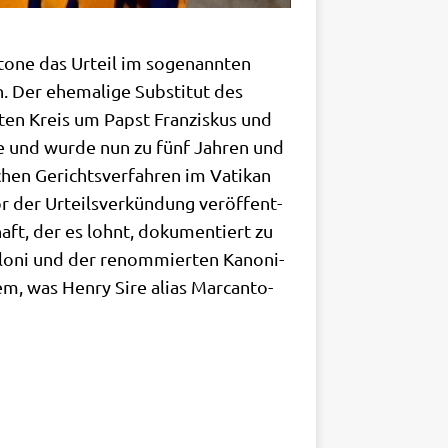
to­ne das Urteil im soge­nann­ten
 Der ehe­ma­li­ge Sub­sti­tut des
ten Kreis um Papst Fran­zis­kus und
na­de und wur­de nun zu fünf Jah­ren und
chen Gerichts­ver­fah­ren im Vati­kan
or der Urteils­ver­kün­dung ver­öf­fent­
chaft, der es lohnt, doku­men­tiert zu
l­lo­ni und der renom­mier­ten Kano­ni­
m, was Hen­ry Sire ali­as Mar­can­to­