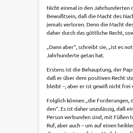
Nicht ein­mal in den Jahr­hun­der­ten de
Bewußt­sein, daß die Macht des Nach­fo
jemals ver­lo­ren. Denn die Macht des
daher durch das gött­li­che Recht, sowo
„Dann aber“, schreibt sie, „ist es not­
Jahr­hun­der­te getan hat.
Erstens ist die Behaup­tung, der Pap
daß er über dem posi­ti­ven Recht steh
bleibt –, aber er ist gewiß nicht frei
Folg­lich kön­nen „die For­de­run­gen,
den“. Es ist daher unzu­läs­sig, daß e
Per­son ver­bun­den sind, mit Füßen tr
Ruf, aber auch – um auf einen heik­len