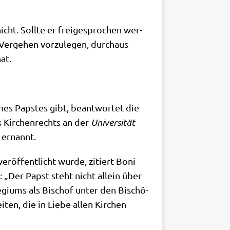
ht. Soll­te er frei­ge­spro­chen wer­
Ver­ge­hen vor­zu­le­gen, durch­aus
at.
eines Pap­stes gibt, beant­wor­tet die
es Kir­chen­rechts an der
Uni­ver­si­tät
ernannt.
er­öf­fent­licht wur­de, zitiert Boni
: „Der Papst steht nicht allein über
le­gi­ums als Bischof unter den Bischö­
­ten, die in Lie­be allen Kir­chen