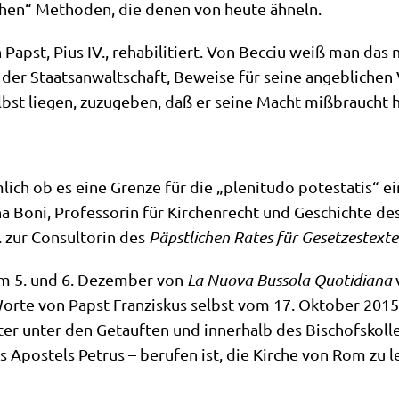
i­schen“ Metho­den, die denen von heu­te ähneln.
pst, Pius IV., reha­bi­li­tiert. Von Becciu weiß man das nic
der Staats­an­walt­schaft, Bewei­se für sei­ne angeb­li­chen 
elbst lie­gen, zuzu­ge­ben, daß er sei­ne Macht miß­braucht h
m­lich ob es eine Gren­ze für die „ple­ni­tu­do pote­sta­tis“ 
­na Boni, Pro­fes­so­rin für Kir­chen­recht und Geschich­te d
 zur Con­sult­orin des
Päpst­li­chen Rates für Geset­zes­tex­te
r am 5. und 6. Dezem­ber von
La
Nuo­va Bus­so­la Quo­ti­dia­na
v
Wor­te von Papst Fran­zis­kus selbst vom 17. Okto­ber 2015
f­ter unter den Getauf­ten und inner­halb des Bischofs­kol­
s Apo­stels Petrus – beru­fen ist, die Kir­che von Rom zu lei