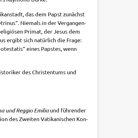
ati­kan­stadt, das dem Papst zunächst
ri­nus“. Nie­mals in der Ver­gan­gen­
eli­giö­sen Pri­mat, der Jesus dem
us ergibt sich natür­lich die Fra­ge:
pote­sta­tis“ eines Pap­stes, wenn
sto­ri­ker des Chri­sten­tums und
na und Reg­gio Emi­lia
und füh­ren­der
ti­on des Zwei­ten Vati­ka­ni­schen Kon­