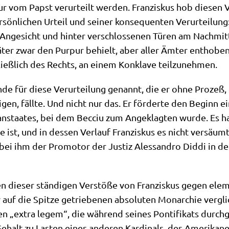
ur vom Papst ver­ur­teilt wer­den. Fran­zis­kus hob die­sen 
ön­li­chen Urteil und sei­ner kon­se­quen­ten Ver­ur­tei­lung:
 Ange­sicht und hin­ter ver­schlos­se­nen Türen am Nach­mit
­ter zwar den Pur­pur behielt, aber aller Ämter ent­ho­ben
chließ­lich des Rechts, an einem Kon­kla­ve teilzunehmen.
ün­de für die­se Ver­ur­tei­lung genannt, die er ohne Pro­ze
i­gen, fäll­te. Und nicht nur das. Er för­der­te den Beginn ein
n­staa­tes, bei dem Becciu zum Ange­klag­ten wur­de. Es h
st, und in des­sen Ver­lauf Fran­zis­kus es nicht ver­säum­
bei ihm der Pro­mo­tor der Justiz Ales­san­dro Did­di in der
n die­ser stän­di­gen Ver­stö­ße von Fran­zis­kus gegen ele­m
 auf die Spit­ze getrie­be­nen abso­lu­ten Mon­ar­chie ver­g
en „extra legem“, die wäh­rend sei­nes Pon­ti­fi­kats durch­
ehalt zu Lasten eines ande­ren Kar­di­nals, des Ame­ri­ka­