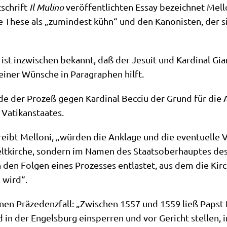
­schrift
Il Muli­no
ver­öf­fent­lich­ten Essay bezeich­net Mel­
er­te The­se als „zumin­dest kühn“ und den Kano­ni­sten, der
st inzwi­schen bekannt, daß der Jesu­it und Kar­di­nal Gian­
­ner Wün­sche in Para­gra­phen hilft.
a­de der Pro­zeß gegen Kar­di­nal Becciu der Grund für die 
s Vatikanstaates.
ibt Mel­lo­ni, „wür­den die Ankla­ge und die even­tu­el­le V
­kir­che, son­dern im Namen des Staats­ober­haup­tes des V
den Fol­gen eines Pro­zes­ses ent­la­stet, aus dem die Kir­c
n wird“.
 einen Prä­ze­denz­fall: „Zwi­schen 1557 und 1559 ließ Papst P
d in der Engels­burg ein­sper­ren und vor Gericht stel­len,