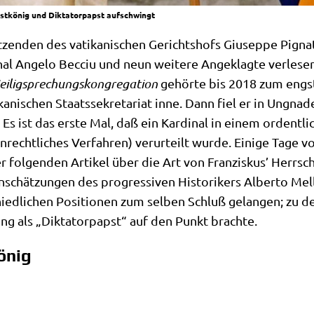
pstkönig und Diktatorpapst aufschwingt
en­den des vati­ka­ni­schen Gerichts­hofs Giu­sep­pe Pigna­
l Ange­lo Becciu und neun wei­te­re Ange­klag­te ver­le­sen.
ei­lig­spre­chungs­kon­gre­ga­ti­on
gehör­te bis 2018 zum eng­s
ti­ka­ni­schen Staats­se­kre­ta­ri­at inne. Dann fiel er in Ung
 Es ist das erste Mal, daß ein Kar­di­nal in einem ordent­li­
­recht­li­ches Ver­fah­ren) ver­ur­teilt wur­de. Eini­ge Tage v
ter fol­gen­den Arti­kel über die Art von Fran­zis­kus’ Herr­s
n­schät­zun­gen des pro­gres­si­ven Histo­ri­kers Alber­to Me
hied­li­chen Posi­tio­nen zum sel­ben Schluß gelan­gen; zu de
g als „Dik­ta­tor­papst“ auf den Punkt brachte.
önig