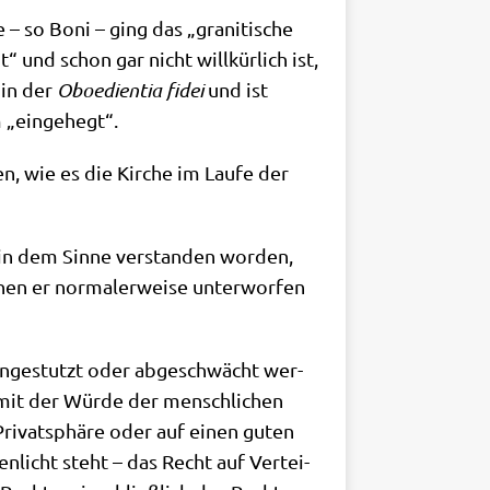
e – so Boni – ging das „gra­ni­ti­sche
 und schon gar nicht will­kür­lich ist,
 in der
Oboe­di­en­tia fidei
und ist
 „ein­ge­hegt“.
len, wie es die Kir­che im Lau­fe der
in dem Sin­ne ver­stan­den wor­den,
en er nor­ma­ler­wei­se unter­wor­fen
men­ge­stutzt oder abge­schwächt wer­
e mit der Wür­de der mensch­li­chen
Pri­vat­sphä­re oder auf einen guten
n­licht steht – das Recht auf Ver­tei­