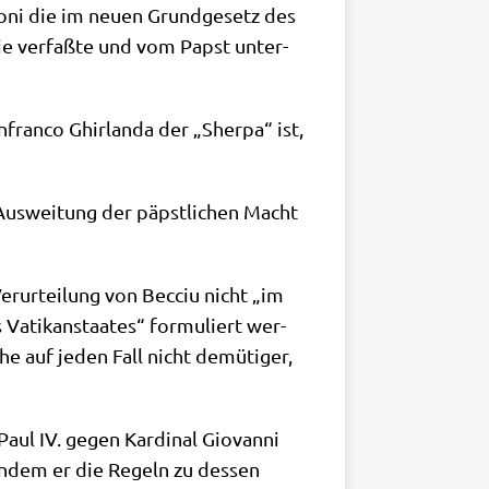
lo­ni die im neu­en Grund­ge­setz des
 sie ver­faß­te und vom Papst unter­
fran­co Ghir­lan­da der „Sher­pa“ ist,
Aus­wei­tung der päpst­li­chen Macht
er­ur­tei­lung von Becciu nicht „im
ati­kan­staa­tes“ for­mu­liert wer­
he auf jeden Fall nicht demü­ti­ger,
aul IV. gegen Kar­di­nal Gio­van­ni
 indem er die Regeln zu des­sen