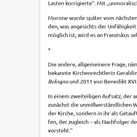
Lasten kor­ri­gier­te“. Mit „unmo­ra­l
Morone wur­de spä­ter vom näch­sten Pa
den, was ange­sichts der Unfä­hig­keit 
mög­lich ist, wird es an Fran­zis­kus s
*
Die ande­re, all­ge­mei­ne­re Fra­ge, nä
bekann­te Kir­chen­recht­le­rin Geral­di
Bolo­gna
und 2011 von Bene­dikt XVI.
In einem zwei­tei­li­gen Auf­satz, de
zunächst die unmiß­ver­ständ­li­chen 
der Kir­che, son­dern in ihr als Getau
fen, der zugleich – als Nach­fol­ger de
vorsteht.“