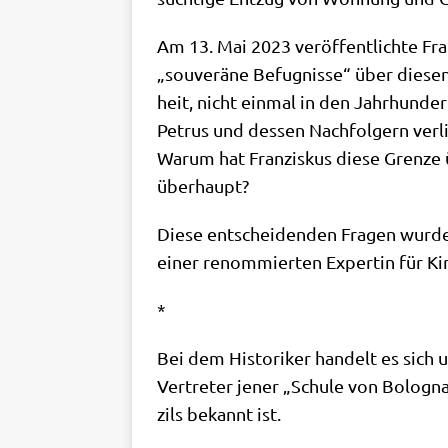
Am 13. Mai 2023 ver­öf­fent­lich­te Fr
„sou­ve­rä­ne Befug­nis­se“ über die­s
heit, nicht ein­mal in den Jahr­hun­d
Petrus und des­sen Nach­fol­gern ver­li
War­um hat Fran­zis­kus die­se Gren­ze 
überhaupt?
Die­se ent­schei­den­den Fra­gen wur­d
einer renom­mier­ten Exper­tin für Kir
*
Bei dem Histo­ri­ker han­delt es sich 
Ver­tre­ter jener „Schu­le von Bolo­gna“
zils bekannt ist.