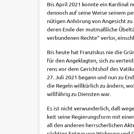
Bis April 2021 konn­te ein Kar­di­nal n
den­noch auf sei­ne Wei­se sei­nem per­s
nü­ti­gen Anhö­rung von Ange­sicht zu
deren Ende der mut­maß­li­che Übel­tä
ver­bun­de­nen Rech­te“ ver­lor, ein­s
Bis heu­te hat Fran­zis­kus nie die Gr
für den Ange­klag­ten, sich zu ver­tei­d
rens vor dem Gerichts­hof des Vati­ka
27. Juli 2021 begann und nun zu Ende i
die Regeln will­kür­lich zu ändern, wo
will­fäh­rig zu Dien­sten war.
Es ist nicht ver­wun­der­lich, daß wege
keit sei­ne Regie­rungs­form mit einer
all den ande­ren herr­scher­li­chen Akt
süch­ti­ge Ent­zug von Woh­nung und G