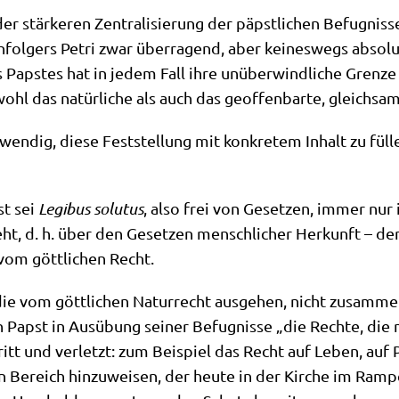
r stär­ke­ren Zen­tra­li­sie­rung der päpst­li­chen Befug­nis­s
l­gers Petri zwar über­ra­gend, aber kei­nes­wegs abso­lut“
 Pap­stes hat in jedem Fall ihre unüber­wind­li­che Gren­ze
hl das natür­li­che als auch das geof­fen­bar­te, gleich­sam
wen­dig, die­se Fest­stel­lung mit kon­kre­tem Inhalt zu fül­
st sei
Legi­bus solu­tus
, also frei von Geset­zen, immer nur 
t, d. h. über den Geset­zen mensch­li­cher Her­kunft – den
 vom gött­li­chen Recht.
 die vom gött­li­chen Natur­recht aus­ge­hen, nicht zusam­
in Papst in Aus­übung sei­ner Befug­nis­se „die Rech­te, di
itt und ver­letzt: zum Bei­spiel das Recht auf Leben, auf 
 Bereich hin­zu­wei­sen, der heu­te in der Kir­che im Ram­pe