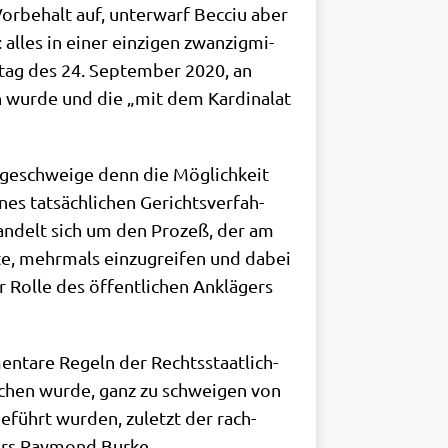
Vor­be­halt auf, unter­warf Becciu aber
 alles in einer ein­zi­gen zwan­zig­mi­
­tag des 24. Sep­tem­ber 2020, an
 wur­de und die „mit dem Kar­di­na­lat
ß, geschwei­ge denn die Mög­lich­keit
es tat­säch­li­chen Gerichts­ver­fah­
an­delt sich um den Pro­zeß, der am
te, mehr­mals ein­zu­grei­fen und dabei
 Rol­le des öffent­li­chen Anklä­gers
en­ta­re Regeln der Rechts­staat­lich­
li­chen wur­de, ganz zu schwei­gen von
ge­führt wur­den, zuletzt der rach­
ners Ray­mond Burke.