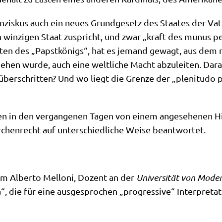
an­zis­kus auch ein neu­es Grund­ge­setz des Staa­tes der V
en win­zi­gen Staat zuspricht, und zwar „kraft des munus pet
er­ten des „Papst­kö­nigs“, hat es jemand gewagt, aus dem r
e­hen wur­de, auch eine welt­li­che Macht abzu­lei­ten. Dar­a
über­schrit­ten? Und wo liegt die Gren­ze der „ple­ni­tu­do 
en in den ver­gan­ge­nen Tagen von einem ange­se­he­nen Hi
­chen­recht auf unter­schied­li­che Wei­se beantwortet.
um Alber­to Mel­lo­ni, Dozent an der
Uni­ver­si­tät von Mode­
, die für eine aus­ge­spro­chen „pro­gres­si­ve“ Inter­pre­ta­