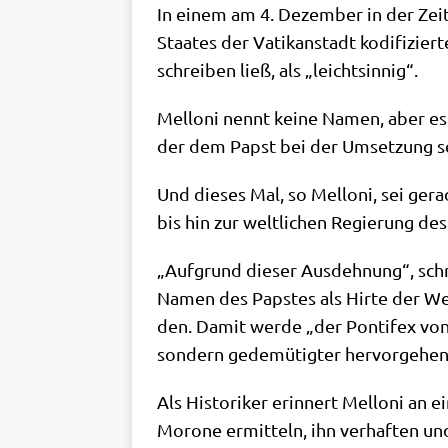
In einem am 4. Dezem­ber in der Zeit
Staa­tes der Vati­kan­stadt kodi­fi­zi
schrei­ben ließ, als „leicht­sin­nig“.
Mel­lo­ni nennt kei­ne Namen, aber es i
der dem Papst bei der Umset­zung sei
Und die­ses Mal, so Mel­lo­ni, sei ger
bis hin zur welt­li­chen Regie­rung de
„Auf­grund die­ser Aus­deh­nung“, schre
Namen des Pap­stes als Hir­te der Welt
den. Damit wer­de „der Pon­ti­fex von 
son­dern gede­mü­tig­ter her­vor­ge­he
Als Histo­ri­ker erin­nert Mel­lo­ni an
Morone ermit­teln, ihn ver­haf­ten un