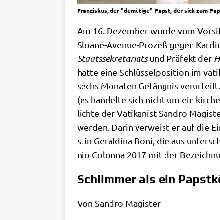
Franziskus, der "demütige" Papst, der sich zum Pa
Am 16. Dezem­ber wur­de vom Vor­sit­z
Sloane-Ave­nue-Pro­zeß gegen Kar­di­na
Staats­se­kre­ta­ri­ats
und Prä­fekt der
H
hat­te eine Schlüs­sel­po­si­ti­on im va
sechs Mona­ten Gefäng­nis ver­ur­teilt.
(es han­del­te sich nicht um ein kir­chen
lich­te der Vati­ka­nist San­dro Magi­s
wer­den. Dar­in ver­weist er auf die Ei
stin Geral­di­na Boni, die aus unter­sc
nio Colon­na 2017 mit der Bezeich­nun
Schlimmer als ein Papstk
Von San­dro Magister