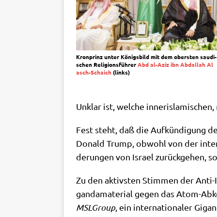
Kron­prinz unter Königs­bild mit dem ober­sten sau­di­
schen Reli­gi­ons­füh­rer
Abd al-Aziz ibn Abdal­lah Al
asch-Schaich
(links)
Unklar ist, wel­che inner­is­la­mi­schen
Fest steht, daß die Auf­kün­di­gung
Donald Trump, obwohl von der inter­na­
de­run­gen von Isra­el zurück­ge­hen, 
Zu den aktiv­sten Stim­men der Anti-
gan­da­ma­te­ri­al gegen das Atom-Abko
MSLGroup
, ein inter­na­tio­na­ler Gi