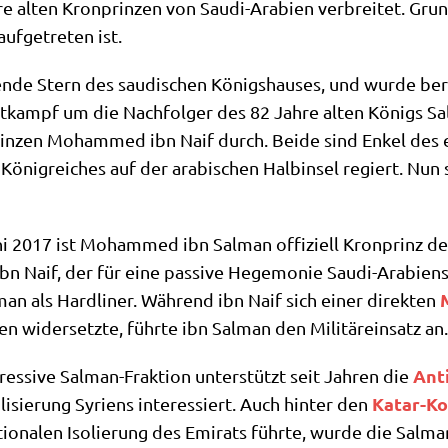
alten Kron­prin­zen von Sau­di-Ara­bi­en ver­brei­tet. Grun
f­ge­tre­ten ist.
­de Stern des sau­di­schen Königs­hau­ses, und wur­de bere
t­kampf um die Nach­fol­ger des 82 Jah­re alten Königs Sal
rin­zen Moham­med ibn Naif durch. Bei­de sind Enkel des e
nig­rei­ches auf der ara­bi­schen Halb­in­sel regiert. Nun
i 2017 ist Moham­med ibn Sal­man offi­zi­ell Kron­prinz d
ibn Naif, der für eine pas­si­ve Hege­mo­nie Sau­di-Ara­bi­ens 
M
man als Hard­li­ner. Wäh­rend ibn Naif sich einer direk­ten
 wider­setz­te, führ­te ibn Sal­man den Mili­tär­ein­satz an.
Anti
es­si­ve Sal­man-Frak­ti­on unter­stützt seit Jah­ren die
Katar-Kon
­li­sie­rung Syri­ens inter­es­siert. Auch hin­ter den
­tio­na­len Iso­lie­rung des Emi­rats führ­te, wur­de die Sal­ma