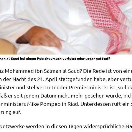
n al-Saud bei einem Putschversuch verletzt oder sogar getötet?
rinz Moham­med ibn Sal­man al-Saud? Die Rede ist von eine
 in der Nacht des 21. April statt­ge­fun­den habe, aber ver­
­ni­ster und stell­ver­tre­ten­der Pre­mier­mi­ni­ster ist, sol
 daß er seit jenem Datum nicht mehr gese­hen wur­de, nicht
i­ni­sters Mike Pom­peo in Riad. Unter­des­sen ruft ein s
­rung auf.
Netz­wer­ke wer­den in die­sen Tagen wider­sprüch­li­che Na