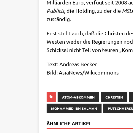
Mil­li­ar­den Euro, ver­fügt seit 2008 a
Publi­cis
, die Hol­ding, zu der die
MSL
zuständig.
Fest steht auch, daß die Chri­sten d
Westen weder die Regie­run­gen noch di
Schick­sal nicht Teil von teu­ren „Kom­mu
Text: Andre­as Becker
Bild: AsiaNews/​Wikicommons
ATOM-ABKOMMEN
CHRISTEN
MOHAMMED IBN SALMAN
PUTSCHVERS
ÄHNLICHE ARTIKEL