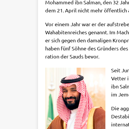
Moham­med ibn Sal­man, den 32 Jah­re 
dem 21. April nicht mehr öffent­lich au
Vor einem Jahr war er der auf­stre­ben
Waha­bi­ten­rei­ches genannt. Im Mach
er sich gegen den dama­li­gen Kron­p
haben fünf Söh­ne des Grün­ders des Kö
ra­ti­on der Sauds bevor.
Seit Jun
Vet­ter 
ibn Sal­
im Jemen
Die aggr
Desta­bi
inter­na