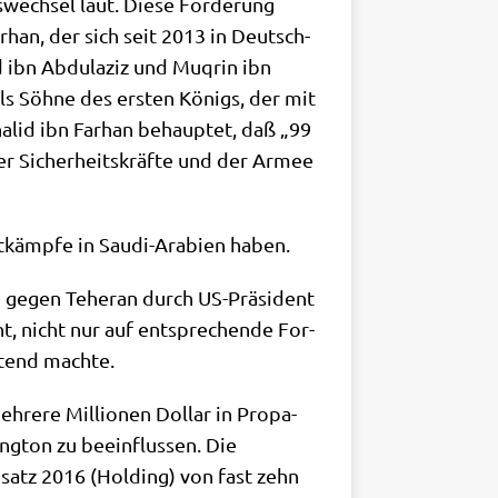
ech­sel laut. Die­se For­de­rung
ar­han, der sich seit 2013 in Deutsch­
d ibn Abdu­la­ziz und Muqrin ibn
alls Söh­ne des ersten Königs, der mit
a­lid ibn Far­han behaup­tet, daß „99
der Sicher­heits­kräf­te und der Armee
ht­kämp­fe in Sau­di-Ara­bi­en haben.
gegen Tehe­ran durch US-Prä­si­dent
t, nicht nur auf ent­spre­chen­de For­
l­tend machte.
eh­re­re Mil­lio­nen Dol­lar in Pro­pa­
g­ton zu beein­flus­sen. Die
­um­satz 2016 (Hol­ding) von fast zehn