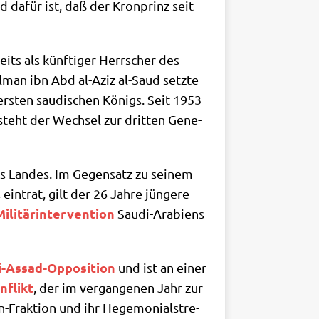
d dafür ist, daß der Kron­prinz seit
its als künf­ti­ger Herr­scher des
­man ibn Abd al-Aziz al-Saud setz­te
rsten sau­di­schen Königs. Seit 1953
 steht der Wech­sel zur drit­ten Gene­
es Lan­des. Im Gegen­satz zu sei­nem
ein­trat, gilt der 26 Jah­re jün­ge­re
ili­tär­in­ter­ven­ti­on
Sau­di-Ara­bi­ens
-Assad-Oppo­si­ti­on
und ist an einer
­flikt
, der im ver­gan­ge­nen Jahr zur
n-Frak­ti­on und ihr Hege­mo­ni­al­stre­