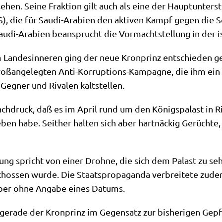
­hen. Sei­ne Frak­ti­on gilt auch als eine der Haupt­un­ter­stü
S), die für Sau­di-Ara­bi­en den akti­ven Kampf gegen die Sch
au­di-Ara­bi­en bean­sprucht die Vor­macht­stel­lung in der i
Lan­des­in­ne­ren ging der neue Kron­prinz ent­schie­den g
oß­an­ge­leg­ten Anti-Kor­rup­ti­ons-Kam­pa­gne, die ihm ein 
le Geg­ner und Riva­len kaltstellen.
ach­druck, daß es im April rund um den Königs­pa­last in R
ben habe. Seit­her hal­ten sich aber hart­näckig Gerüch­te,
­ge­lung spricht von einer Droh­ne, die sich dem Palast zu s
hos­sen wur­de. Die Staats­pro­pa­gan­da ver­brei­te­te zud
, aber ohne Anga­be eines Datums.
gera­de der Kron­prinz im Gegen­satz zur bis­he­ri­gen Gepf