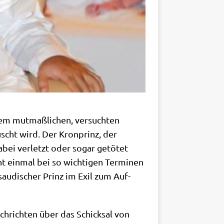
m mut­maß­li­chen, ver­such­ten
tuscht wird. Der Kron­prinz, der
l dabei ver­letzt oder sogar getö­tet
 ein­mal bei so wich­ti­gen Ter­mi­nen
au­di­scher Prinz im Exil zum Auf­
ch­rich­ten über das Schick­sal von