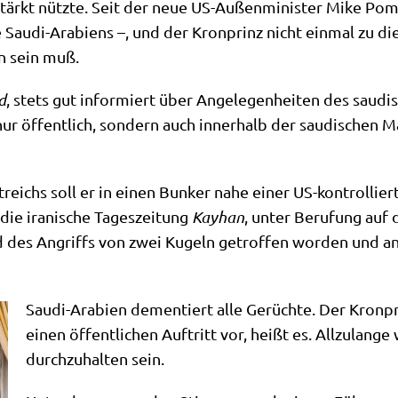
r­stärkt nütz­te. Seit der neue US-Außen­mi­ni­ster Mike P
 Sau­di-Ara­bi­ens –, und der Kron­prinz nicht ein­mal zu di
en sein muß.
d
, stets gut infor­miert über Ange­le­gen­hei­ten des sau­di­
ur öffent­lich, son­dern auch inner­halb der sau­di­schen M
reichs soll er in einen Bun­ker nahe einer US-kon­trol­lier­
die ira­ni­sche Tages­zei­tung
Kay­han
, unter Beru­fung auf 
d des Angriffs von zwei Kugeln getrof­fen wor­den und an 
Sau­di-Ara­bi­en demen­tiert alle Gerüch­te. Der Kron­p
einen öffent­li­chen Auf­tritt vor, heißt es. All­zu­lan­g
durch­zu­hal­ten sein.