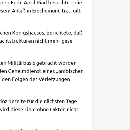
om­peo Ende April Riad besuch­te – die
e­sem Anlaß in Erschei­nung trat, gilt
schen Königs­hau­ses, berich­te­te, daß
acht­struk­tu­ren nicht mehr gese­
ten Mili­tär­ba­sis gebracht wor­den
den Geheim­dienst eines „ara­bi­schen
den Fol­gen der Ver­let­zun­gen
rinz berei­te für die näch­sten Tage
e wird die­se Linie ohne Fak­ten nicht