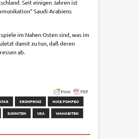
sch­land. Seit eini­gen Jah­ren ist
­mu­ni­ka­ti­on“ Sau­di-Ara­bi­ens
t­spie­le im Nahen Osten sind, was im
 zuletzt damit zu tun, daß deren
r­es­sen ab.
ATAR
KRONPRINZ
MIKE POMPEO
SUNNITEN
USA
WAHABITEN