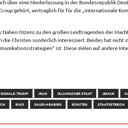
uch über eine Nie­der­las­sung in der Bun­des­re­pu­blik Deut
Group
gehört, ver­trag­lich für für die „inter­na­tio­na­le Kom
es Nahen Ostens zu den gro­ßen Leid­tra­gen­den der Mach
e Chri­sten son­der­lich inter­es­siert. Bei­des hat nicht
­ni­ka­ti­ons­stra­te­gien“ ist. Die­se zie­len auf ande­re Inte
DONALD TRUMP
IRAN
ISLAMISCHER STAAT
JEMAN
K
UCH
RIAD
SAUDI-ARABIEN
SCHIITEN
STAATSSTREICH