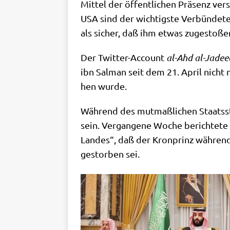
Mit­tel der öffent­li­chen Prä­senz ve
USA sind der wich­tig­ste Ver­bün­de­te
als sicher, daß ihm etwas zuge­sto­ß
Der Twit­ter-Account
al-Ahd al-Jade­e
ibn Sal­man seit dem 21. April nicht n
hen wurde.
Wäh­rend des mut­maß­li­chen Staats­st
sein. Ver­gan­ge­ne Woche berich­te­te 
Lan­des“, daß der Kron­prinz wäh­ren
gestor­ben sei.