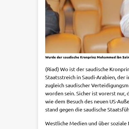
Wurde der saudische Kronprinz Mohammed ibn Salma
(Riad) Wo ist der sau­di­sche Kron­p
Staats­streich in Sau­di-Ara­bi­en, der
zugleich sau­di­scher Ver­tei­di­gungs­mi
wor­den sein. Sicher ist vor­erst nur,
wie dem Besuch des neu­en US-Außen­m
stand gegen die sau­di­sche Staats­füh
West­li­che Medi­en und über sozia­le 