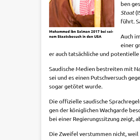
ben gese
Staat
(I
führt. S
Moham­med ibn Sal­man 2017 bei sei­
Auch im 
nem Staats­be­such in den USA
einer gr
er auch tat­säch­li­che und poten­ti­el­
Sau­di­sche Medi­en bestrei­ten mit N
sei und es einen Putsch­ver­such gege­
sogar getö­tet wurde.
Die offi­zi­el­le sau­di­sche Sprach­re
gen der könig­li­chen Wach­gar­de besc
bei einer Regie­rungs­sit­zung zeigt
Die Zwei­fel ver­stum­men nicht, weil 