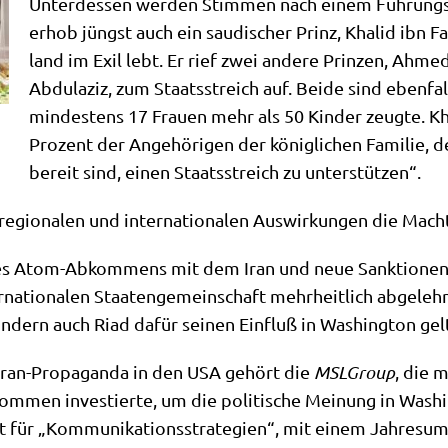
Unter­des­sen wer­den Stim­men nach einem Füh­rungs­w
erhob jüngst auch ein sau­di­scher Prinz, Kha­lid ibn F
land im Exil lebt. Er rief zwei ande­re Prin­zen, Ahme
Abdu­la­ziz, zum Staats­streich auf. Bei­de sind eben­f
min­de­stens 17 Frau­en mehr als 50 Kin­der zeug­te. Kh
Pro­zent der Ange­hö­ri­gen der könig­li­chen Fami­lie, 
bereit sind, einen Staats­streich zu unterstützen“.
, regio­na­len und inter­na­tio­na­len Aus­wir­kun­gen die Mac
 des Atom-Abkom­mens mit dem Iran und neue Sank­tio­nen 
tio­na­len Staa­ten­ge­mein­schaft mehr­heit­lich abge­lehn
son­dern auch Riad dafür sei­nen Ein­fluß in Washing­ton ge
Iran-Pro­pa­gan­da in den USA gehört die
MSLGroup
, die m
m­men inve­stier­te, um die poli­ti­sche Mei­nung in Washin
gant für „Kom­mu­ni­ka­ti­ons­stra­te­gien“, mit einem Jah­res