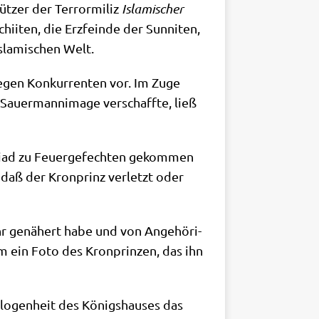
t­zer der Ter­ror­mi­liz
Isla­mi­scher
ii­ten, die Erz­fein­de der Sun­ni­ten,
sla­mi­schen Welt.
egen Kon­kur­ren­ten vor. Im Zuge
Sau­er­man­ni­mage ver­schaff­te, ließ
iad zu Feu­er­ge­fech­ten gekom­men
 daß der Kron­prinz ver­letzt oder
ehr genä­hert habe und von Ange­hö­ri­
em ein Foto des Kron­prin­zen, das ihn
lo­gen­heit des Königs­hau­ses das