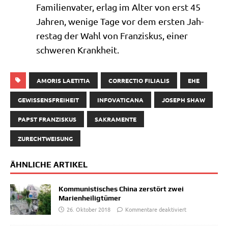
Fami­li­en­va­ter, erlag im Alter von erst 45
Jah­ren, weni­ge Tage vor dem ersten Jah­
res­tag der Wahl von Fran­zis­kus, einer
schwe­ren Krankheit.
AMORIS LAETITIA
CORRECTIO FILIALIS
EHE
GEWISSENSFREIHEIT
INFOVATICANA
JOSEPH SHAW
PAPST FRANZISKUS
SAKRAMENTE
ZURECHTWEISUNG
ÄHNLICHE ARTIKEL
Kommunistisches China zerstört zwei
Marienheiligtümer
26. Oktober 2018
Kommentare deaktiviert