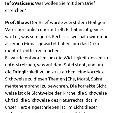
Info­Va­ti­ca­na:
Was wol­len Sie mit dem Brief
erreichen?
Prof. Shaw:
Der Brief wur­de zuerst dem Hei­li­gen
Vater per­sön­lich über­mit­telt. Er hat nicht geant­
wor­tet, was sein gutes Recht ist, wes­halb wir mehr
als einen Monat gewar­tet haben, um das Doku­
ment öffent­lich zu machen.
Es wur­de ent­wor­fen, um die Wich­tig­keit des­sen zu
unter­strei­chen, was auf dem Spiel steht, und um
die Dring­lich­keit zu unter­strei­chen, eine kor­rek­te
Sicht­wei­se zu die­sen The­men [Ehe, Moral, Sakra­
men­ten­emp­fang] zu bewah­ren. Die kor­rek­te Sicht­
wei­se ist die Sicht­wei­se der Kir­che, die Sicht­wei­se
Chri­sti, die Sicht­wei­se des Natur­rechts, das in
unser Herz ein­ge­schrie­ben ist. Im Licht die­ser