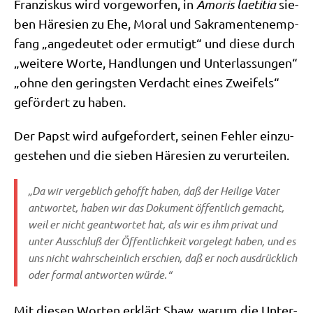
Fran­zis­kus wird vor­ge­wor­fen, in
Amo­ris lae­ti­tia
sie­
ben Häre­si­en zu Ehe, Moral und Sakra­men­ten­emp­
fang „ange­deu­tet oder ermu­tigt“ und die­se durch
„wei­te­re Wor­te, Hand­lun­gen und Unter­las­sun­gen“
„ohne den gering­sten Ver­dacht eines Zwei­fels“
geför­dert zu haben.
Der Papst wird auf­ge­for­dert, sei­nen Feh­ler ein­zu­
ge­ste­hen und die sie­ben Häre­si­en zu verurteilen.
„Da wir ver­geb­lich gehofft haben, daß der Hei­li­ge Vater
ant­wor­tet, haben wir das Doku­ment öffent­lich gemacht,
weil er nicht geant­wor­tet hat, als wir es ihm pri­vat und
unter Aus­schluß der Öffent­lich­keit vor­ge­legt haben, und es
uns nicht wahr­schein­lich erschien, daß er noch aus­drück­lich
oder for­mal ant­wor­ten würde.“
Mit die­sen Wor­ten erklärt Shaw, war­um die Unter­