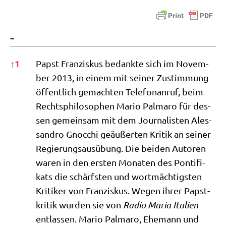
-
-
↑
1
Papst Fran­zis­kus bedank­te sich im Novem­
ber 2013, in einem mit sei­ner Zustim­mung
öffent­lich gemach­ten Tele­fon­an­ruf, beim
Rechts­phi­lo­so­phen Mario Pal­ma­ro für des­
sen gemein­sam mit dem Jour­na­li­sten Ales­
san­dro Gnoc­chi geäu­ßer­ten Kri­tik an sei­ner
Regie­rungs­aus­übung. Die bei­den Autoren
waren in den ersten Mona­ten des Pon­ti­fi­
kats die schärf­sten und wort­mäch­tig­sten
Kri­ti­ker von Fran­zis­kus. Wegen ihrer Papst­
kri­tik wur­den sie von
Radio Maria Ita­li­en
ent­las­sen. Mario Pal­ma­ro, Ehe­mann und