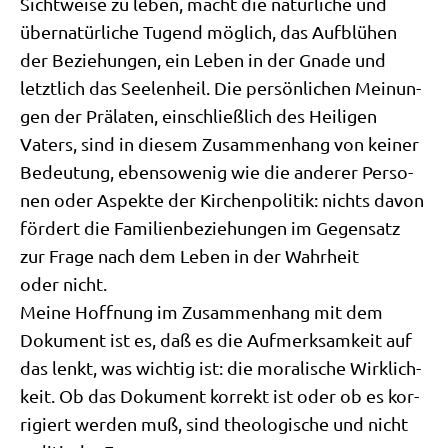
Sicht­wei­se zu leben, macht die natür­li­che und
über­na­tür­li­che Tugend mög­lich, das Auf­blü­hen
der Bezie­hun­gen, ein Leben in der Gna­de und
letzt­lich das See­len­heil. Die per­sön­li­chen Mei­nun­
gen der Prä­la­ten, ein­schließ­lich des Hei­li­gen
Vaters, sind in die­sem Zusam­men­hang von kei­ner
Bedeu­tung, eben­so­we­nig wie die ande­rer Per­so­
nen oder Aspek­te der Kir­chen­po­li­tik: nichts davon
för­dert die Fami­li­en­be­zie­hun­gen im Gegen­satz
zur Fra­ge nach dem Leben in der Wahr­heit
oder nicht.
Mei­ne Hoff­nung im Zusam­men­hang mit dem
Doku­ment ist es, daß es die Auf­merk­sam­keit auf
das lenkt, was wich­tig ist: die mora­li­sche Wirk­lich­
keit. Ob das Doku­ment kor­rekt ist oder ob es kor­
ri­giert wer­den muß, sind theo­lo­gi­sche und nicht