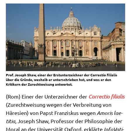
Prof. Joseph Shaw, einer der Erstunterzeichner der Correctio filialis
über die Gründe, weshalb er unterschrieben hat, und was er den
Kritikern der Zurechtweisung antwortet.
(Rom) Einer der Unter­zeich­ner der
Cor­rec­tio filia­lis
(Zurecht­wei­sung wegen der Ver­brei­tung von
Häre­si­en) von Papst Fran­zis­kus wegen
Amo­ris lae­
ti­tia
, Joseph Shaw, Pro­fes­sor der Phi­lo­so­phie der
Moral an der Uni­ver­si­tät Oxford, erklär­te
Info­Va­ti­