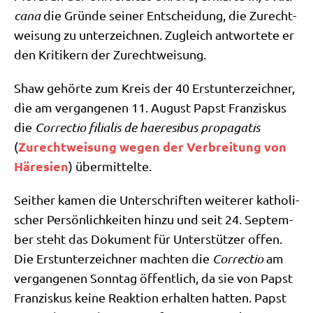
ca­na
die Grün­de sei­ner Ent­schei­dung, die Zurecht­
wei­sung zu unter­zeich­nen. Zugleich ant­wor­te­te er
den Kri­ti­kern der Zurechtweisung.
Shaw gehör­te zum Kreis der 40 Erst­un­ter­zeich­ner,
die am ver­gan­ge­nen 11. August Papst Fran­zis­kus
die
Cor­rec­tio filia­lis
de hae­re­si­bus pro­pa­ga­tis
Zurecht­wei­sung wegen der Ver­brei­tung von
(
Häre­si­en
) über­mit­tel­te.
Seit­her kamen die Unter­schrif­ten wei­te­rer katho­li­
scher Per­sön­lich­kei­ten hin­zu und seit 24. Sep­tem­
ber steht das Doku­ment für Unter­stüt­zer offen.
Die Erst­un­ter­zeich­ner mach­ten die
Cor­rec­tio
am
ver­gan­ge­nen Sonn­tag öffent­lich, da sie von Papst
Fran­zis­kus kei­ne Reak­ti­on erhal­ten hat­ten. Papst