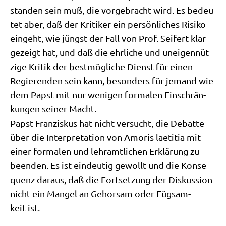
stan­den sein muß, die vor­ge­bracht wird. Es bedeu­
tet aber, daß der Kri­ti­ker ein per­sön­li­ches Risi­ko
ein­geht, wie jüngst der Fall von Prof. Sei­fert klar
gezeigt hat, und daß die ehr­li­che und unei­gen­nüt­
zi­ge Kri­tik der best­mög­li­che Dienst für einen
Regie­ren­den sein kann, beson­ders für jemand wie
dem Papst mit nur weni­gen for­ma­len Ein­schrän­
kun­gen sei­ner Macht.
Papst Fran­zis­kus hat nicht ver­sucht, die Debat­te
über die Inter­pre­ta­ti­on von Amo­ris lae­ti­tia mit
einer for­ma­len und lehr­amt­li­chen Erklä­rung zu
been­den. Es ist ein­deu­tig gewollt und die Kon­se­
quenz dar­aus, daß die Fort­set­zung der Dis­kus­si­on
nicht ein Man­gel an Gehor­sam oder Füg­sam­
keit ist.