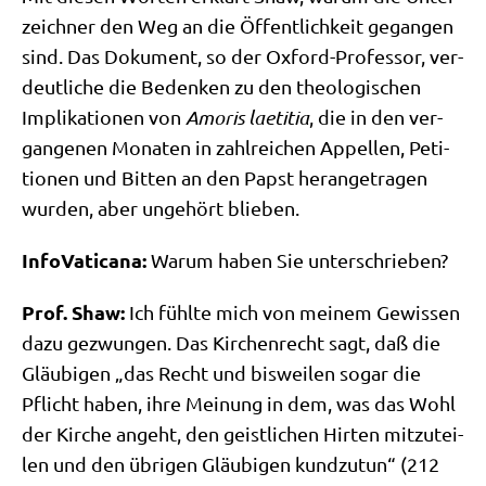
zeich­ner den Weg an die Öffent­lich­keit gegan­gen
sind. Das Doku­ment, so der Oxford-Pro­fes­sor, ver­
deut­li­che die Beden­ken zu den theo­lo­gi­schen
Impli­ka­tio­nen von
Amo­ris lae­ti­tia
, die in den ver­
gan­ge­nen Mona­ten in zahl­rei­chen Appel­len, Peti­
tio­nen und Bit­ten an den Papst her­an­ge­tra­gen
wur­den, aber unge­hört blieben.
Info­Va­ti­ca­na:
War­um haben Sie unterschrieben?
Prof. Shaw:
Ich fühl­te mich von mei­nem Gewis­sen
dazu gezwun­gen. Das Kir­chen­recht sagt, daß die
Gläu­bi­gen „das Recht und bis­wei­len sogar die
Pflicht haben, ihre Mei­nung in dem, was das Wohl
der Kir­che angeht, den geist­li­chen Hir­ten mit­zu­tei­
len und den übri­gen Gläu­bi­gen kund­zu­tun“ (212