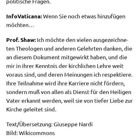
poli­ti­sche Fragen.
Info­Va­ti­ca­na:
Wenn Sie noch etwas hin­zu­fü­gen
möchten…
Prof. Shaw:
Ich möch­te den vie­len aus­ge­zeich­ne­
ten Theo­lo­gen und ande­ren Gelehr­ten dan­ken, die
an die­sem Doku­ment mit­ge­wirkt haben, und die
mir in ihrer Kennt­nis der kirch­li­chen Leh­re weit
vor­aus sind, und deren Mei­nun­gen ich respek­tie­re.
Ihre Teil­nah­me wird ihre Kar­rie­re nicht för­dern,
son­dern muß von allen als Dienst für den Hei­li­gen
Vater erkannt wer­den, weil sie von tie­fer Lie­be zur
Kir­che gelei­tet sind.
Text/​Übersetzung: Giu­sep­pe Nardi
Bild: Wikicommons