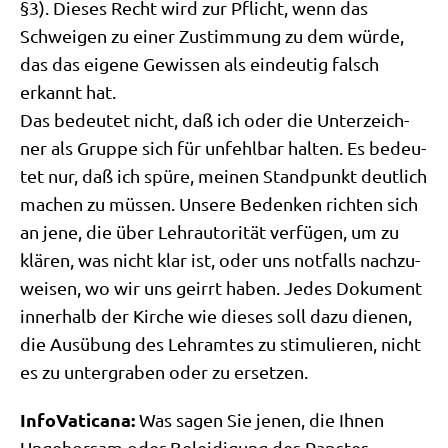
§3). Die­ses Recht wird zur Pflicht, wenn das
Schwei­gen zu einer Zustim­mung zu dem wür­de,
das das eige­ne Gewis­sen als ein­deu­tig falsch
erkannt hat.
Das bedeu­tet nicht, daß ich oder die Unter­zeich­
ner als Grup­pe sich für unfehl­bar hal­ten. Es bedeu­
tet nur, daß ich spü­re, mei­nen Stand­punkt deut­lich
machen zu müs­sen. Unse­re Beden­ken rich­ten sich
an jene, die über Lehr­au­tori­tät ver­fü­gen, um zu
klä­ren, was nicht klar ist, oder uns not­falls nach­zu­
wei­sen, wo wir uns geirrt haben. Jedes Doku­ment
inner­halb der Kir­che wie die­ses soll dazu die­nen,
die Aus­übung des Lehr­am­tes zu sti­mu­lie­ren, nicht
es zu unter­gra­ben oder zu ersetzen.
Info­Va­ti­ca­na:
Was sagen Sie jenen, die Ihnen
Unge­hor­sam oder Belei­di­gung des Pap­stes