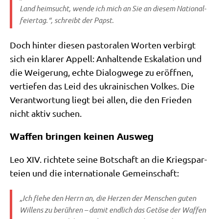
Land heim­sucht, wen­de ich mich an Sie an die­sem Natio­nal­
fei­er­tag.“, schreibt der Papst.
Doch hin­ter die­sen pasto­ra­len Wor­ten ver­birgt
sich ein kla­rer Appell: Anhal­ten­de Eska­la­ti­on und
die Wei­ge­rung, ech­te Dia­log­we­ge zu eröff­nen,
ver­tie­fen das Leid des ukrai­ni­schen Vol­kes. Die
Ver­ant­wor­tung liegt bei allen, die den Frie­den
nicht aktiv suchen.
Waffen bringen keinen Ausweg
Leo XIV. rich­te­te sei­ne Bot­schaft an die Kriegs­par­
tei­en und die inter­na­tio­na­le Gemeinschaft:
„Ich fle­he den Herrn an, die Her­zen der Men­schen guten
Wil­lens zu berüh­ren – damit end­lich das Getö­se der Waf­fen