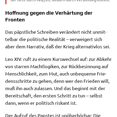
Hoffnung gegen die Verhärtung der
Fronten
Das päpst­li­che Schrei­ben ver­än­dert nicht unmit­
tel­bar die poli­ti­sche Rea­li­tät – ver­wei­gert sich
aber dem Nar­ra­tiv, daß der Krieg alter­na­tiv­los sei.
Leo XIV. ruft zu einem Kurs­wech­sel auf: zur Abkehr
von star­ren Macht­lo­gi­ken, zur Rück­be­sin­nung auf
Mensch­lich­keit, zum Mut, auch unbe­que­me Frie­
dens­schrit­te zu gehen, denn wer den Frie­den will,
muß ihn auch zulas­sen. Und das beginnt mit der
Bereit­schaft, den ersten Schritt zu tun – selbst
dann, wenn er poli­tisch ris­kant ist.
Der Auf­ruf des Pap­stes ist unüber­hör­bar: Die