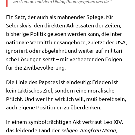
ver­stum­me und dem Dia­log Raum gege­ben werde.“
Ein Satz, der auch als mah­nen­der Spie­gel für
Selen­sky­js, den direk­ten Adres­sa­ten der Zei­len,
bis­he­ri­ge Poli­tik gele­sen wer­den kann, die inter­
na­tio­na­le Ver­mitt­lungs­an­ge­bo­te, zuletzt der USA,
igno­riert oder abge­lehnt und wei­ter auf mili­tä­ri­
sche Lösun­gen setzt – mit ver­hee­ren­den Fol­gen
für die Zivilbevölkerung.
Die Linie des Pap­stes ist ein­deu­tig: Frie­den ist
kein tak­ti­sches Ziel, son­dern eine mora­li­sche
Pflicht. Und wer ihn wirk­lich will, muß bereit sein,
auch eige­ne Posi­tio­nen zu überdenken.
In einem sym­bol­träch­ti­gen Akt ver­traut Leo XIV.
das lei­den­de Land der
seli­gen Jung­frau Maria,