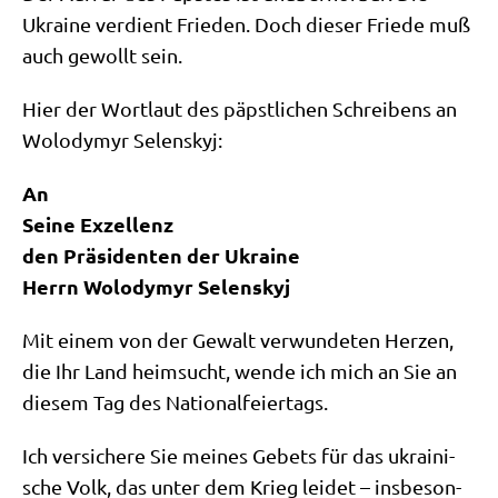
Ukrai­ne ver­dient Frie­den. Doch die­ser Frie­de muß
auch gewollt sein.
Hier der Wort­laut des päpst­li­chen Schrei­bens an
Wolo­dym­yr Selenskyj:
An
Sei­ne Exzel­lenz
den Prä­si­den­ten der Ukrai­ne
Herrn Wolo­dym­yr Selenskyj
Mit einem von der Gewalt ver­wun­de­ten Her­zen,
die Ihr Land heim­sucht, wen­de ich mich an Sie an
die­sem Tag des Nationalfeiertags.
Ich ver­si­che­re Sie mei­nes Gebets für das ukrai­ni­
sche Volk, das unter dem Krieg lei­det – ins­be­son­