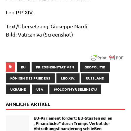
Leo P.P. XIV.
Text/​Übersetzung: Giu­sep­pe Nar­di
Bild: Vati​can​.va (Screen­shot)
EU
FRIEDENSINITIATIVEN
GEOPOLITIK
KÖNIGIN DES FRIEDENS
LEO XIV.
RUSSLAND
UKRAINE
USA
WOLODYMYR SELENSKYJ
ÄHNLICHE ARTIKEL
EU-Parlament fordert: EU-Staaten sollen
„Finanzlücke“ durch Trumps Verbot der
Abtreibungsfinanzierung schließen