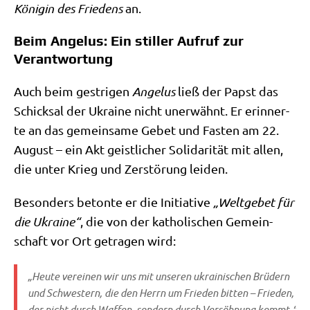
Köni­gin des Frie­dens
an.
Beim Angelus: Ein stiller Aufruf zur
Verantwortung
Auch beim gest­ri­gen
Ange­lus
ließ der Papst das
Schick­sal der Ukrai­ne nicht uner­wähnt. Er erin­ner­
te an das gemein­sa­me Gebet und Fasten am 22.
August – ein Akt geist­li­cher Soli­da­ri­tät mit allen,
die unter Krieg und Zer­stö­rung leiden.
Beson­ders beton­te er die Initia­ti­ve
„Welt­ge­bet für
die Ukrai­ne“
, die von der katho­li­schen Gemein­
schaft vor Ort getra­gen wird:
„Heu­te ver­ei­nen wir uns mit unse­ren ukrai­ni­schen Brü­dern
und Schwe­stern, die den Herrn um Frie­den bit­ten – Frie­den,
der nicht durch Waf­fen, son­dern durch Ver­söh­nung kommt.“