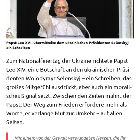
Papst Leo XVI. übermittelte dem ukrainischen Präsidenten Selenskyj
ein Schreiben
Zum Natio­nal­fei­er­tag der Ukrai­ne rich­te­te Papst
Leo XIV. eine Bot­schaft an den ukrai­ni­schen Prä­si­
den­ten Wolo­dym­yr Selen­skyj – ein Schrei­ben, das
gro­ßes Mit­ge­fühl aus­drückt, aber auch ein mora­li­
sches Signal setzt. Zwi­schen den Zei­len mahnt der
Papst: Der Weg zum Frie­den erfor­de­re mehr als
Wor­te, er ver­lan­ge Mut zur Umkehr – auf allen
Seiten.
„Mit einem von der Gewalt ver­wun­de­ten Her­zen, die Ihr