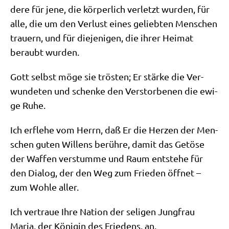
de­re für jene, die kör­per­lich ver­letzt wur­den, für
alle, die um den Ver­lust eines gelieb­ten Men­schen
trau­ern, und für die­je­ni­gen, die ihrer Hei­mat
beraubt wurden.
Gott selbst möge sie trö­sten; Er stär­ke die Ver­
wun­de­ten und schen­ke den Ver­stor­be­nen die ewi­
ge Ruhe.
Ich erfle­he vom Herrn, daß Er die Her­zen der Men­
schen guten Wil­lens berüh­re, damit das Getö­se
der Waf­fen ver­stum­me und Raum ent­ste­he für
den Dia­log, der den Weg zum Frie­den öff­net –
zum Woh­le aller.
Ich ver­traue Ihre Nati­on der seli­gen Jung­frau
Maria, der Köni­gin des Frie­dens, an.