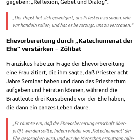
ge­ge­ben: „Refle­xi­on, Gebet und Dialog“.
„Der Papst hat sich gewei­gert, uns Prie­stern zu sagen, wie
wir han­deln sol­len, und hat es bevor­zugt, uns zu vertrauen.“
Ehevorbereitung durch „Katechumenat der
Ehe“ verstärken – Zölibat
Fran­zis­kus habe zur Fra­ge der Ehe­vor­be­rei­tung
eine Frau zitiert, die ihm sag­te, daß Prie­ster acht
Jah­re Semi­nar haben und dann das Prie­ster­tum
auf­ge­ben und hei­ra­ten kön­nen, wäh­rend die
Braut­leu­te drei Kurs­aben­de vor der Ehe haben,
die dann ein gan­zes Leben daure.
„Er räum­te ein, daß die Ehe­vor­be­rei­tung ernst­haft über­
prüft wer­den soll­te, indem wie­der von ‚Katechu­me­nat‘ der
Ehe gespro­chen wird, und wir die Men­schen ermu­ti­gen müs­