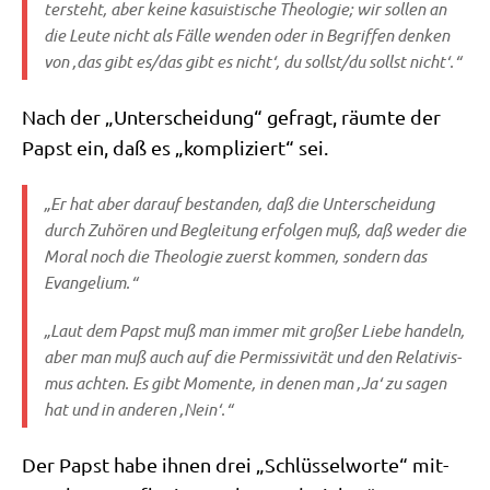
ter­steht, aber kei­ne kasu­isti­sche Theo­lo­gie; wir sol­len an
die Leu­te nicht als Fäl­le wen­den oder in Begrif­fen den­ken
von ‚das gibt es/​das gibt es nicht‘, du sollst/​du sollst nicht‘.“
Nach der „Unter­schei­dung“ gefragt, räum­te der
Papst ein, daß es „kom­pli­ziert“ sei.
„Er hat aber dar­auf bestan­den, daß die Unter­schei­dung
durch Zuhö­ren und Beglei­tung erfol­gen muß, daß weder die
Moral noch die Theo­lo­gie zuerst kom­men, son­dern das
Evangelium.“
„Laut dem Papst muß man immer mit gro­ßer Lie­be han­deln,
aber man muß auch auf die Per­mis­si­vi­tät und den Rela­ti­vis­
mus ach­ten. Es gibt Momen­te, in denen man ‚Ja‘ zu sagen
hat und in ande­ren ‚Nein‘.“
Der Papst habe ihnen drei „Schlüs­sel­wor­te“ mit­