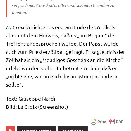
sen, sich nicht aus kul­tu­rel­len und sozia­len Grün­den zu
beeilen.“
La Croix
berich­tet es erst am Ende des Arti­kels
aber mit dem Hin­weis, daß es „am Beginn“ des
Tref­fens ange­spro­chen wur­de. Der Papst wur­de
auch zum Prie­ster­zö­li­bat gefragt. Er sag­te, daß der
Zöli­bat als ein „freu­di­ges Geschenk an die Kir­che“
erlebt wer­den soll­te. Er beton­te zudem, daß er
„nicht sehe, war­um sich das im Moment ändern
sollte“.
Text: Giu­sep­pe Nardi
Bild: La Croix (Screen­shot)
AMORIS LAETITIA
CARTAGENA