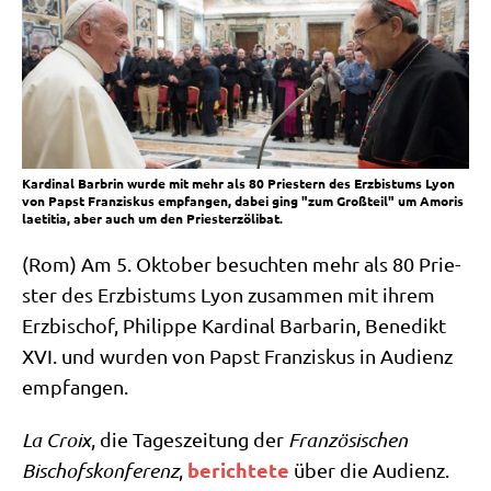
Kardinal Barbrin wurde mit mehr als 80 Priestern des Erzbistums Lyon
von Papst Franziskus empfangen, dabei ging "zum Großteil" um Amoris
laetitia, aber auch um den Priesterzölibat.
(Rom) Am 5. Okto­ber besuch­ten mehr als 80 Prie­
ster des Erz­bis­tums Lyon zusam­men mit ihrem
Erz­bi­schof, Phil­ip­pe Kar­di­nal Bar­ba­rin, Bene­dikt
XVI. und wur­den von Papst Fran­zis­kus in Audi­enz
empfangen.
La Croix
, die Tages­zei­tung der
Fran­zö­si­schen
berich­te­te
Bischofs­kon­fe­renz
,
über die Audi­enz.