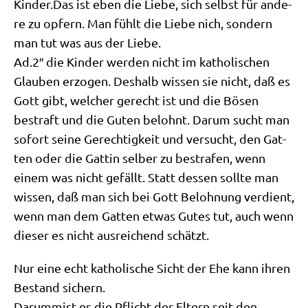
Kinder.Das ist eben die Lie­be, sich selbst für ande­
re zu opfern. Man fühlt die Lie­be nich, son­dern
man tut was aus der Liebe.
Ad.2″ die Kin­der wer­den nicht im katho­li­schen
Glau­ben erzo­gen. Des­halb wis­sen sie nicht, daß es
Gott gibt, wel­cher gerecht ist und die Bösen
bestraft und die Guten belohnt. Dar­um sucht man
sofort sei­ne Gerech­tig­keit und ver­sucht, den Gat­
ten oder die Gat­tin sel­ber zu bestra­fen, wenn
einem was nicht gefällt. Statt des­sen soll­te man
wis­sen, daß man sich bei Gott Beloh­nung ver­dient,
wenn man dem Gat­ten etwas Gutes tut, auch wenn
die­ser es nicht aus­rei­chend schätzt.
Nur eine echt katho­li­sche Sicht der Ehe kann ihren
Bestand sichern.
Dar­um­mist es die Pflicht der Eltern seit den