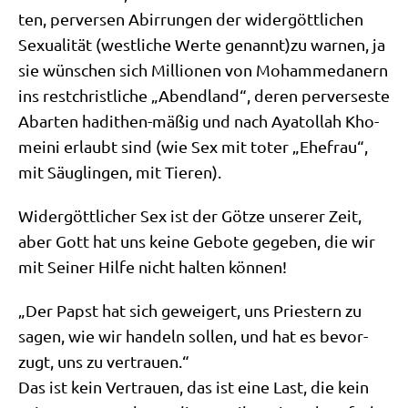
ten, per­ver­sen Abir­run­gen der wider­gött­li­chen
Sexua­li­tät (west­li­che Wer­te genannt)zu war­nen, ja
sie wün­schen sich Mil­lio­nen von Moham­me­da­nern
ins rest­christ­li­che „Abend­land“, deren per­ver­se­ste
Abar­ten hadi­then-mäßig und nach Aya­tol­lah Kho­
mei­ni erlaubt sind (wie Sex mit toter „Ehe­frau“,
mit Säug­lin­gen, mit Tieren).
Wider­gött­li­cher Sex ist der Göt­ze unse­rer Zeit,
aber Gott hat uns kei­ne Gebo­te gege­ben, die wir
mit Sei­ner Hil­fe nicht hal­ten können!
„Der Papst hat sich gewei­gert, uns Prie­stern zu
sagen, wie wir han­deln sol­len, und hat es bevor­
zugt, uns zu vertrauen.“
Das ist kein Ver­trau­en, das ist eine Last, die kein