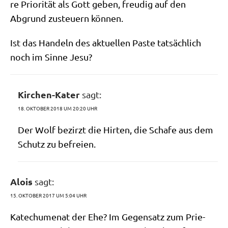
re Prio­ri­tät als Gott geben, freu­dig auf den
Abgrund zusteu­ern können.
Ist das Han­deln des aktu­el­len Paste tat­säch­lich
noch im Sin­ne Jesu?
Kirchen-Kater
sagt:
18. OKTOBER 2018 UM 20:20 UHR
Der Wolf bezirzt die Hir­ten, die Scha­fe aus dem
Schutz zu befreien.
Alois
sagt:
15. OKTOBER 2017 UM 5:04 UHR
Katechu­me­nat der Ehe? Im Gegen­satz zum Prie­