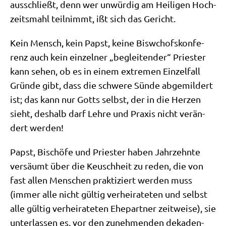
aus­schließt, denn wer unwür­dig am Hei­li­gen Hoch­
zeits­mahl teil­nimmt, ißt sich das Gericht.
Kein Mensch, kein Papst, kei­ne Bisw­chofs­kon­fe­
renz auch kein ein­zel­ner „beglei­ten­der“ Prie­ster
kann sehen, ob es in einem extre­men Ein­zel­fall
Grün­de gibt, dass die schwe­re Sün­de abge­mil­dert
ist; das kann nur Gotts selbst, der in die Her­zen
sieht, des­halb darf Leh­re und Pra­xis nicht ver­än­
dert werden!
Papst, Bischö­fe und Prie­ster haben Jahr­zehn­te
ver­säumt über die Keusch­heit zu reden, die von
fast allen Men­schen prak­ti­ziert wer­den muss
(immer alle nicht gül­tig ver­hei­ra­te­ten und selbst
alle gül­tig ver­hei­ra­te­ten Ehe­part­ner zeit­wei­se), sie
unter­las­sen es, vor den zuneh­men­den deka­den­