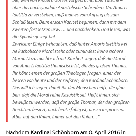
ble, weil von Kin­dern Got­tes vor­ge­bracht, aber fal­sche –
über das nach­syn­oda­le Apo­sto­li­sche Schrei­ben. Um
Amo­ris
lae­ti­tia
zu ver­ste­hen, muß man es vom Anfang bis zum
Schluß lesen. Beim ersten Kapi­tel begin­nen, dann mit dem
zwei­ten fort­set­zen usw. … und nach­den­ken. Und lesen, was
die Syn­ode gesagt hat.
Zwei­tens: Eini­ge behaup­ten, daß hin­ter
Amo­ris lae­ti­tia
kei­
ne katho­li­sche Moral steht oder zumin­dest kei­ne siche­re
Moral. Dazu möch­te ich mit Klar­heit sagen, daß die Moral
von
Amo­ris lae­ti­tia
tho­mi­stisch ist, die des gro­ßen Tho­mas.
Ihr könnt einen der gro­ßen Theo­lo­gen fra­gen, einer der
besten von heu­te und der reif­sten, den Kar­di­nal Schön­born.
Das will ich sagen, damit ihr den Men­schen helft, die glau­
ben, daß die Moral rei­ne Kasu­istik sei. Helft ihnen, sich
bewußt zu wer­den, daß der gro­ße Tho­mas, der den größ­ten
Reich­tum besitzt, noch heu­te fähig ist, uns zu inspi­rie­ren.
Aber auf den Knien, immer auf den Knien…“
Nach­dem Kar­di­nal Schön­born am 8. April 2016 in