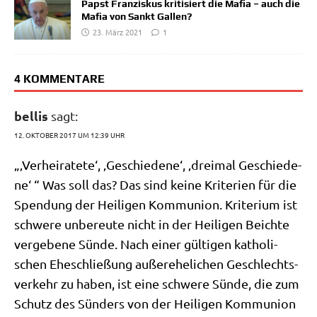
Papst Franziskus kritisiert die Mafia – auch die
Mafia von Sankt Gallen?
23. März 2021
1
4 KOMMENTARE
bellis
sagt:
12. OKTOBER 2017 UM 12:39 UHR
„‚Ver­hei­ra­te­te‘, ‚Geschie­de­ne‘, ‚drei­mal Geschie­de­
ne‘ “ Was soll das? Das sind kei­ne Kri­te­ri­en für die
Spen­dung der Hei­li­gen Kom­mu­ni­on. Kri­te­ri­um ist
schwe­re unbe­reu­te nicht in der Hei­li­gen Beich­te
ver­ge­be­ne Sün­de. Nach einer gül­ti­gen katho­li­
schen Ehe­schlie­ßung außer­ehe­li­chen Geschlechts­
ver­kehr zu haben, ist eine schwe­re Sün­de, die zum
Schutz des Sün­ders von der Hei­li­gen Kom­mu­ni­on