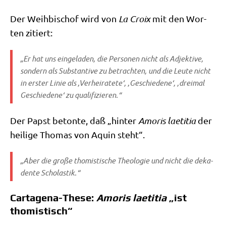
Der Weih­bi­schof wird von
La Croix
mit den Wor­
ten zitiert:
„Er hat uns ein­ge­la­den, die Per­so­nen nicht als Adjek­ti­ve,
son­dern als Sub­stan­ti­ve zu betrach­ten, und die Leu­te nicht
in erster Linie als ‚Ver­hei­ra­te­te‘, ‚Geschie­de­ne‘, ‚drei­mal
Geschie­de­ne‘ zu qualifizieren.“
Der Papst beton­te, daß „hin­ter
Amo­ris lae­ti­tia
der
hei­li­ge Tho­mas von Aquin steht“.
„Aber die gro­ße tho­mi­sti­sche Theo­lo­gie und nicht die deka­
den­te Scholastik.“
Cartagena-These:
Amoris laetitia
„ist
thomistisch“