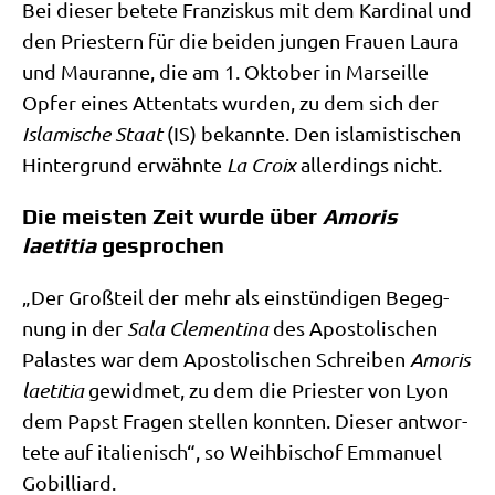
Bei die­ser bete­te Fran­zis­kus mit dem Kar­di­nal und
den Prie­stern für die bei­den jun­gen Frau­en Lau­ra
und Mauranne, die am 1. Okto­ber in Mar­seil­le
Opfer eines Atten­tats wur­den, zu dem sich der
Isla­mi­sche Staat
(IS) bekann­te. Den isla­mi­sti­schen
Hin­ter­grund erwähn­te
La Croix
aller­dings nicht.
Die meisten Zeit wurde über
Amoris
laetitia
gesprochen
„Der Groß­teil der mehr als ein­stün­di­gen Begeg­
nung in der
Sala Cle­men­ti­na
des Apo­sto­li­schen
Pala­stes war dem Apo­sto­li­schen Schrei­ben
Amo­ris
lae­ti­tia
gewid­met, zu dem die Prie­ster von Lyon
dem Papst Fra­gen stel­len konn­ten. Die­ser ant­wor­
te­te auf ita­lie­nisch“, so Weih­bi­schof Emma­nu­el
Gobilliard.