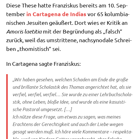
Die­se The­se hat­te Fran­zis­kus bereits am 10. Sep­
in Car­ta­ge­na de Indi­as
tem­ber
vor 65 kolum­bia­
ni­schen Jesui­ten geäu­ßert. Dort wies er Kri­tik an
Amo­ris lae­ti­tia
mit der Begrün­dung als „falsch“
zurück, weil das umstrit­te­ne, nach­syn­oda­le Schrei­
ben „tho­mi­stisch“ sei.
In Car­ta­ge­na sag­te Franziskus:
„Wir haben gese­hen, wel­chen Scha­den am Ende die gro­ße
und bril­lan­te Scho­la­stik des Tho­mas ange­rich­tet hat, als sie
ver­fiel, ver­fiel, ver­fiel… Sie wur­de zu einer Lehr­buch­scho­la­
stik, ohne Leben, blo­ße Idee, und wur­de als eine kasu­isti­
sche Pasto­ral umgesetzt. […]
Ich nüt­ze die­se Fra­ge, um etwas zu sagen, was mei­nes
Erach­tens der Gerech­tig­keit und auch der Lie­be wegen
gesagt wer­den muß. Ich höre vie­le Kom­men­ta­re – respek­ta­