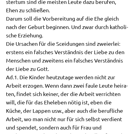
ster­tum sind die mei­sten Leu­te dazu beru­fen,
Ehen zu schließen.
Dar­um soll die Vor­be­rei­tung auf die Ehe gleich
nach der Geburt begin­nen. Und zwar durch katho­li­
sche Erziehung.
Die Ursa­chen für die Scei­dun­gen sind zwei­er­lei:
erstens ein fal­sches Ver­ständ­nis der Lie­be zu den
Men­schen und zwei­tens ein fal­sches Ver­ständ­nis
der Lie­be zu Gott.
Ad.1. Die Kin­der heut­zu­ta­ge wer­den nicht zur
Arbeit erzo­gen. Wenn dann zwei fau­le Leu­te hei­ra­
ten, fin­det sich kei­ner, der die Arbeit ver­rich­ten
will, die für das Ehe­le­ben nötig ist, eben die
Küche, der Lap­pen usw., aber auch die beruf­li­che
Arbeit, wo man nicht nur für sich selbst ver­dient
und spen­det, son­dern auch für Frau und