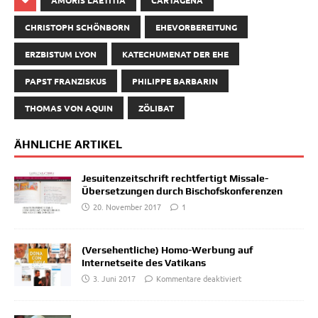
CHRISTOPH SCHÖNBORN
EHEVORBEREITUNG
ERZBISTUM LYON
KATECHUMENAT DER EHE
PAPST FRANZISKUS
PHILIPPE BARBARIN
THOMAS VON AQUIN
ZÖLIBAT
ÄHNLICHE ARTIKEL
Jesuitenzeitschrift rechtfertigt Missale-
Übersetzungen durch Bischofskonferenzen
20. November 2017
1
(Versehentliche) Homo-Werbung auf
Internetseite des Vatikans
3. Juni 2017
Kommentare deaktiviert