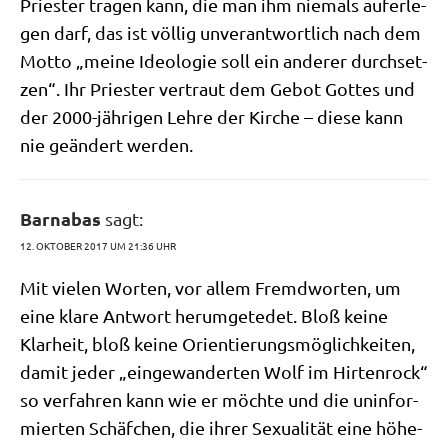
Prie­ster tra­gen kann, die man ihm nie­mals auf­er­le­
gen darf, das ist völ­lig unver­ant­wort­lich nach dem
Mot­to „mei­ne Ideo­lo­gie soll ein ande­rer durch­set­
zen“. Ihr Prie­ster ver­traut dem Gebot Got­tes und
der 2000-jäh­ri­gen Leh­re der Kir­che – die­se kann
nie geän­dert werden.
Barnabas
sagt:
12. OKTOBER 2017 UM 21:36 UHR
Mit vie­len Wor­ten, vor allem Fremd­wor­ten, um
eine kla­re Ant­wort her­um­ge­te­det. Bloß kei­ne
Klar­heit, bloß kei­ne Ori­en­tie­rungs­mög­lich­kei­ten,
damit jeder „ein­ge­wan­der­ten Wolf im Hir­ten­rock“
so ver­fah­ren kann wie er möch­te und die unin­for­
mier­ten Schäf­chen, die ihrer Sexua­li­tät eine höhe­