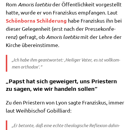
Rom
Amo­ris lae­ti­tia
der Öffent­lich­keit vor­ge­stellt
hat­te, wur­de er von Fran­zis­kus emp­fan­gen. Laut
Schön­borns Schil­de­rung
habe Fran­zis­kus ihn bei
die­ser Gele­gen­heit (erst nach der Pres­se­kon­fe­
renz) gefragt, ob
Amo­ris lae­ti­tia
mit der Leh­re der
Kir­che übereinstimme.
„Ich habe ihm geant­wor­tet: ‚Hei­li­ger Vater, es ist voll­kom­
men orthodox‘.“
„Papst hat sich geweigert, uns Priestern
zu sagen, wie wir handeln sollen“
Zu den Prie­stern von Lyon sag­te Fran­zis­kus, immer
laut Weih­bi­schof Gobilliard:
„Er beton­te, daß eine ech­te theo­lo­gi­sche Refle­xi­on dahin­