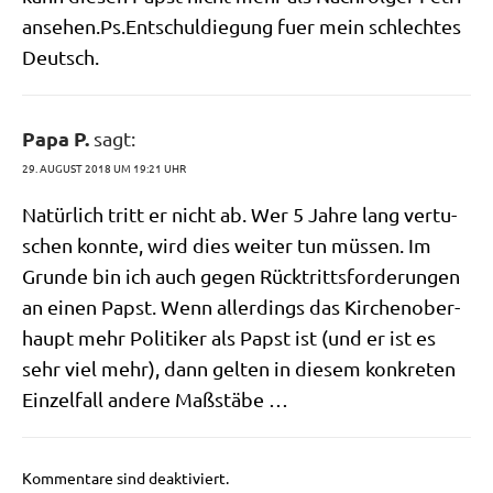
ansehen.Ps.Entschuldiegung fuer mein schlech­tes
Deutsch.
Papa P.
sagt:
29. AUGUST 2018 UM 19:21 UHR
Natür­lich tritt er nicht ab. Wer 5 Jah­re lang ver­tu­
schen konn­te, wird dies wei­ter tun müs­sen. Im
Grun­de bin ich auch gegen Rück­tritts­for­de­run­gen
an einen Papst. Wenn aller­dings das Kir­chen­ober­
haupt mehr Poli­ti­ker als Papst ist (und er ist es
sehr viel mehr), dann gel­ten in die­sem kon­kre­ten
Ein­zel­fall ande­re Maßstäbe …
Kommentare sind deaktiviert.