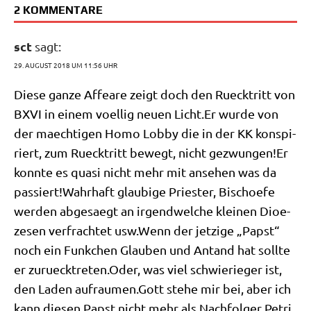
2 KOMMENTARE
sct
sagt:
29. AUGUST 2018 UM 11:56 UHR
Die­se gan­ze Affea­re zeigt doch den Rueck­tritt von
BXVI in einem voel­lig neu­en Licht​.Er wur­de von
der maech­ti­gen Homo Lob­by die in der KK kon­spi­
riert, zum Rueck­tritt bewegt, nicht gezwungen!Er
konn­te es qua­si nicht mehr mit anse­hen was da
passiert!Wahrhaft glau­bi­ge Prie­ster, Bischoe­fe
wer­den abge­saegt an irgend­wel­che klei­nen Dioe­
ze­sen ver­frach­tet usw.Wenn der jet­zi­ge „Papst“
noch ein Funk­chen Glau­ben und Antand hat soll­te
er zuruecktreten.Oder, was viel schwie­rie­ger ist,
den Laden aufraumen.Gott ste­he mir bei, aber ich
kann die­sen Papst nicht mehr als Nach­fol­ger Petri