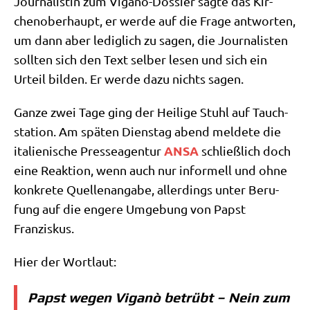
Jour­na­li­stin zum Viganò-Dos­sier sag­te das Kir­
chen­ober­haupt, er wer­de auf die Fra­ge ant­wor­ten,
um dann aber ledig­lich zu sagen, die Jour­na­li­sten
soll­ten sich den Text sel­ber lesen und sich ein
Urteil bil­den. Er wer­de dazu nichts sagen.
Gan­ze zwei Tage ging der Hei­li­ge Stuhl auf Tauch­
sta­ti­on. Am spä­ten Diens­tag abend mel­de­te die
ANSA
ita­lie­ni­sche Pres­se­agen­tur
schließ­lich doch
eine Reak­ti­on, wenn auch nur infor­mell und ohne
kon­kre­te Quel­len­an­ga­be, aller­dings unter Beru­
fung auf die enge­re Umge­bung von Papst
Franziskus.
Hier der Wortlaut:
Papst wegen Viganò betrübt – Nein zum