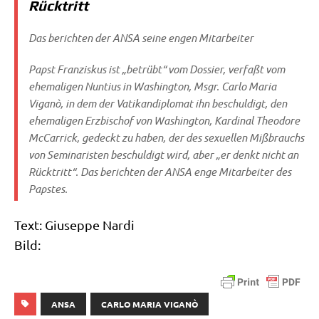
Rücktritt
Das berich­ten der ANSA sei­ne engen Mitarbeiter
Papst Fran­zis­kus ist „betrübt“ vom Dos­sier, ver­faßt vom
ehe­ma­li­gen Nun­ti­us in Washing­ton, Msgr. Car­lo Maria
Viganò, in dem der Vati­kan­di­plo­mat ihn beschul­digt, den
ehe­ma­li­gen Erz­bi­schof von Washing­ton, Kar­di­nal Theo­do­re
McCar­ri­ck, gedeckt zu haben, der des sexu­el­len Miß­brauchs
von Semi­na­ri­sten beschul­digt wird, aber „er denkt nicht an
Rück­tritt“. Das berich­ten der ANSA enge Mit­ar­bei­ter des
Papstes.
Text: Giu­sep­pe Nardi
Bild:
ANSA
CARLO MARIA VIGANÒ