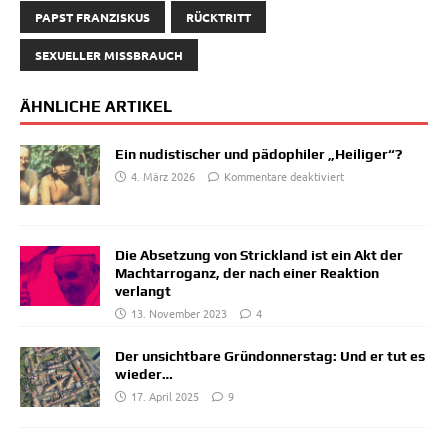
PAPST FRANZISKUS
RÜCKTRITT
SEXUELLER MISSBRAUCH
ÄHNLICHE ARTIKEL
Ein nudistischer und pädophiler „Heiliger“?
4. März 2026
Kommentare deaktiviert
Die Absetzung von Strickland ist ein Akt der
Machtarroganz, der nach einer Reaktion
verlangt
13. November 2023
4
Der unsichtbare Gründonnerstag: Und er tut es
wieder…
17. April 2025
9