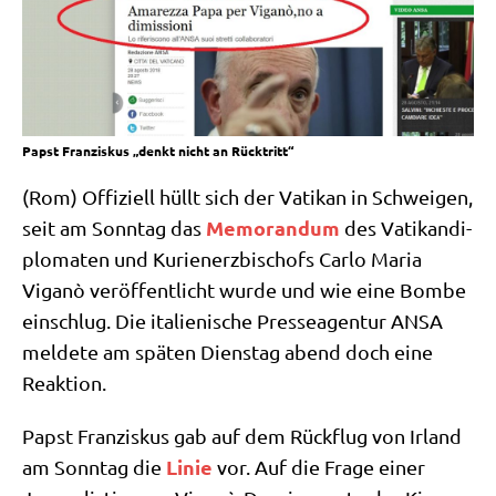
Papst Franziskus „denkt nicht an Rücktritt“
(Rom) Offi­zi­ell hüllt sich der Vati­kan in Schwei­gen,
Memo­ran­dum
seit am Sonn­tag das
des Vati­kan­di­
plo­ma­ten und Kuri­en­erz­bi­schofs Car­lo Maria
Viganò ver­öf­fent­licht wur­de und wie eine Bom­be
ein­schlug. Die ita­lie­ni­sche Pres­se­agen­tur ANSA
mel­de­te am spä­ten Diens­tag abend doch eine
Reaktion.
Papst Fran­zis­kus gab auf dem Rück­flug von Irland
Linie
am Sonn­tag die
vor. Auf die Fra­ge einer