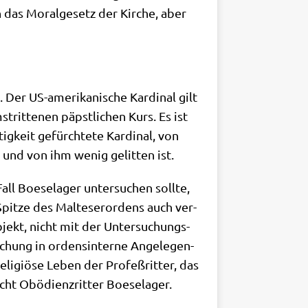
 das Moral­ge­setz der Kir­che, aber
Der US-ame­ri­ka­ni­sche Kar­di­nal gilt
trit­te­nen päpst­li­chen Kurs. Es ist
­keit gefürch­te­te Kar­di­nal, von
t und von ihm wenig gelit­ten ist.
ll Boe­se­la­ger unter­su­chen soll­te,
it­ze des Mal­te­ser­or­dens auch ver­
­jekt, nicht mit der Unter­su­chungs­
schung in ordens­in­ter­ne Ange­le­gen­
i­giö­se Leben der Pro­feß­rit­ter, das
cht Obö­di­enz­rit­ter Boeselager.