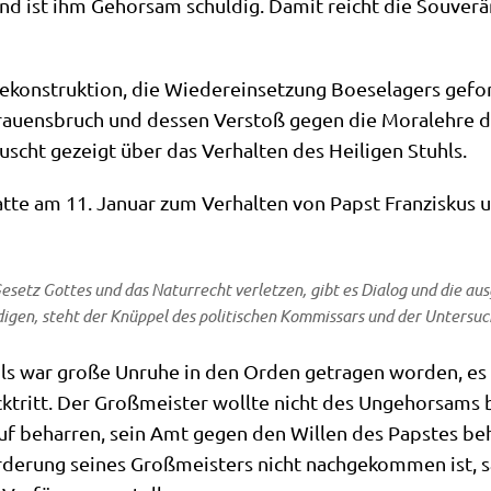
d ist ihm Gehor­sam schul­dig. Damit reicht die Sou­ve­rä­
kon­struk­ti­on, die Wie­der­ein­set­zung Boe­se­la­gers gef
trau­ens­bruch und des­sen Ver­stoß gegen die Mora­leh­re de
scht gezeigt über das Ver­hal­ten des Hei­li­gen Stuhls.
t­te am 11. Janu­ar zum Ver­hal­ten von Papst Fran­zis­kus un
setz Got­tes und das Natur­recht ver­let­zen, gibt es Dia­log und die aus­
di­gen, steht der Knüp­pel des poli­ti­schen Kom­mis­sars und der Unter­su­
ls war gro­ße Unru­he in den Orden getra­gen wor­den, es ka
ück­tritt. Der Groß­mei­ster woll­te nicht des Unge­hor­sams
­auf behar­ren, sein Amt gegen den Wil­len des Pap­stes beh
for­de­rung sei­nes Groß­mei­sters nicht nach­ge­kom­men ist, 