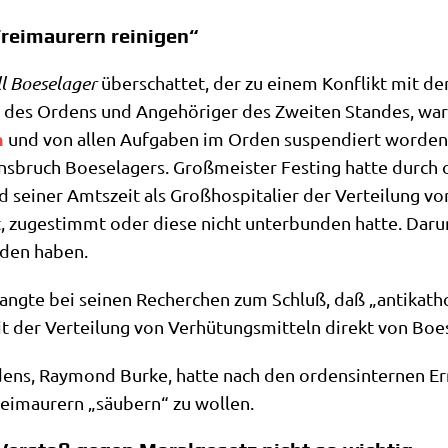
Freimaurern reinigen“
l Boe­se­la­ger
über­schat­tet, der zu einem Kon­flikt mit dem
ler des Ordens und Ange­hö­ri­ger des Zwei­ten Stan­des, wa
n
und von allen Auf­ga­ben im Orden sus­pen­diert wor­den.
s­bruch Boe­se­la­gers. Groß­mei­ster Fest­ing hat­te durch 
 sei­ner Amts­zeit als Groß­hos­pi­ta­lier der Ver­tei­lung vo
 zuge­stimmt oder die­se nicht unter­bun­den hat­te. Dar­un­
n­den haben.
ang­te bei sei­nen Recher­chen zum Schluß, daß „anti­ka­tho­l
 der Ver­tei­lung von Ver­hü­tungs­mit­teln direkt von Boe­
or­dens, Ray­mond Bur­ke, hat­te nach den ordens­in­ter­nen 
Frei­mau­rern „säu­bern“ zu wollen.