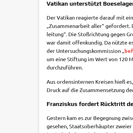
Vatikan unterstützt Boeselage
Der Vati­kan reagier­te dar­auf mit ei
„Zusam­men­ar­beit aller“ gefor­dert.
lei­tung“. Die Stoß­rich­tung gegen Gro
war damit offen­kun­dig. Da nütz­te es
bef
der Unter­su­chungs­kom­mis­si­on „
um eine Stif­tung im Wert von 120 Mil­
durchzuführen.
Aus ordens­in­ter­nen Krei­sen hieß es, 
Druck auf die Zusam­men­set­zung der
Franziskus fordert Rücktritt 
Gestern kam es zur Begeg­nung zwi­sche
gese­hen, Staats­ober­häup­ter zwei­er s