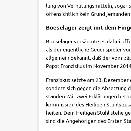
lung von Ver­hü­tungs­mit­teln, sogar 
offen­sicht­lich kein Grund jeman­den z
Boeselager zeigt mit dem Fing
Boe­se­la­ger ver­säum­te es dabei offen
als der eigent­li­che Gegen­spie­ler vo
all­ge­mein bekannt, daß der vom päpst­
Papst Fran­zis­kus im Novem­ber 2014 a
Fran­zis­kus setz­te am 23. Dezem­ber
son­dern sich gegen die Abset­zung dur
stan­den. Mit zwei Erklä­run­gen beton
kom­mis­si­on des Hei­li­gen Stuhls zus
hei­ten. Dem Hei­li­gen Stuhl ste­he g
sind die Ange­hö­ri­gen des Ersten Sta