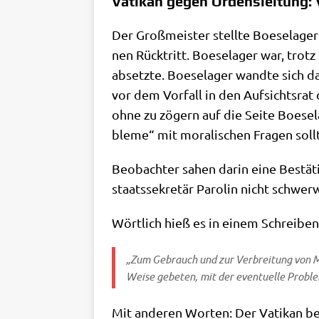
Vatikan gegen Ordensleitung: 
Der Groß­mei­ster stell­te Boe­se­la­g
nen Rück­tritt. Boe­se­la­ger war, tro
absetz­te. Boe­se­la­ger wand­te sich 
vor dem Vor­fall in den Auf­sichts­rat d
ohne zu zögern auf die Sei­te Boe­se­
ble­me“ mit mora­li­schen Fra­gen sol
Beob­ach­ter sahen dar­in eine Bestä­ti
staats­se­kre­tär Paro­lin nicht schwer
Wört­lich hieß es in einem Schrei­ben 
„Zum Gebrauch und zur Ver­brei­tung von Met
Wei­se gebe­ten, mit der even­tu­el­le Pro­
Mit ande­ren Wor­ten: Der Vati­kan bestä