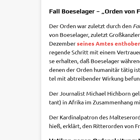
Fall Boeselager – „Orden von 
Der Orden war zuletzt durch den
Fal
von Boe­se­la­ger, zuletzt Groß­kanz­
sei­nes Amtes ent­ho­be
Dezem­ber
re­gen­de Schritt mit einem Ver­trau­en
se erhal­ten, daß Boe­se­la­ger wäh­rend
denen der Orden huma­ni­tär tätig ist,
tel mit abtrei­ben­der Wir­kung befu
Der Jour­na­list Micha­el Hich­born gel
tant) in Afri­ka im Zusam­men­hang mit
Der Kar­di­nal­pa­tron des Mal­te­ser­
hieß, erklärt, den Rit­ter­or­den von 