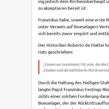
ing jedoch dem Kir­chen­ober­haupt un
zu akzep­tie­ren bereit ist.
Fran­zis­kus habe, soweit eine erste Re
unter Ver­weis auf Boe­se­la­gers Ver­
sich bereits zuvor empört und ent­täu
Der Histo­ri­ker Rober­to de Mat­tei ha
ri­ats geschrieben:
„Fas­sen wir zusam­men: Für jene, die das Ge
Glau­ben und die katho­li­sche Moral ver­tei­
Durch die Hal­tung des Hei­li­gen Stuh
lang­te Papst Fran­zis­kus Fest­ings R
sichts einer sol­chen For­de­rung dar
Boe­se­la­ger, der der Rück­tritts­auf­