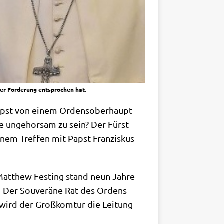
der Forderung entsprochen hat.
 Papst von einem Ordens­ober­haupt
e unge­hor­sam zu sein? Der Fürst
inem Tref­fen mit Papst Fran­zis­kus
 Matthew Fest­ing stand neun Jah­re
. Der Sou­ve­rä­ne Rat des Ordens
wird der Groß­kom­tur die Lei­tung