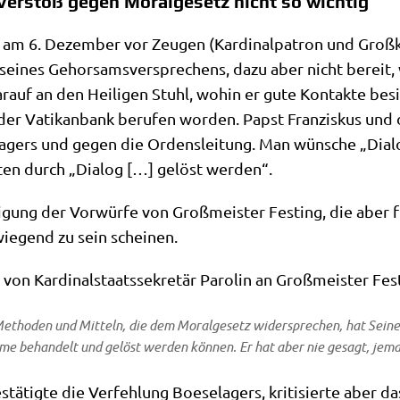
Verstoß gegen Moralgesetz nicht so wichtig
er am 6. Dezem­ber vor Zeu­gen (Kar­di­nal­pa­tron und Groß­
tz sei­nes Gehor­sams­ver­spre­chens, dazu aber nicht bereit
dar­auf an den Hei­li­gen Stuhl, wohin er gute Kon­tak­te be
er Vatik­an­bank beru­fen wor­den. Papst Fran­zis­kus und das 
la­gers und gegen die Ordens­lei­tung. Man wün­sche „Dia­
l­ten durch „Dia­log […] gelöst werden“.
­gung der Vor­wür­fe von Groß­mei­ster Fest­ing, die aber fü
­wie­gend zu sein scheinen.
von Kar­di­nal­staats­se­kre­tär Paro­lin an Groß­mei­ster 
ho­den und Mit­teln, die dem Moral­ge­setz wider­spre­chen, hat Sei­ne H
ble­me behan­delt und gelöst wer­den kön­nen. Er hat aber nie gesagt, jem
­tig­te die Ver­feh­lung Boe­se­la­gers, kri­ti­sier­te aber das