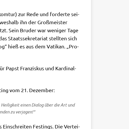
kom­tur) zur Rede und for­der­te sei­
, wes­halb ihn der Groß­mei­ster
sitzt. Sein Bru­der war weni­ger Tage
Staats­se­kre­ta­ri­at stell­ten sich
log“ hieß es aus dem Vati­kan. „Pro­
r Papst Fran­zis­kus und Kar­di­nal­
Fest­ing vom 21. Dezember:
ei­lig­keit einen Dia­log über die Art und
an­den zu verjagen!“
 Ein­schrei­ten Fest­ings. Die Ver­tei­