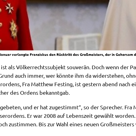
Januar verlangte Franziskus den Rücktritt des Großmeisters, der in Gehorsam 
ist als Völ­ker­rechts­sub­jekt sou­ve­rän. Doch wenn der
m Grund auch immer, wer könn­te ihm da wider­ste­hen, ohn
er­or­dens, Fra Matthew Fest­ing, ist gestern abend nach e
re­cher des Ordens bekanntgab.
 gebe­ten, und er hat zuge­stimmt“, so der Spre­cher. Fra
te­ser­or­dens. Er war 2008 auf Lebens­zeit gewählt wor­den
ch zustim­men. Bis zur Wahl eines neu­en Groß­mei­sters 