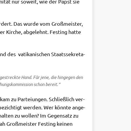
ni­tät nur soweit, wie der Papst sie
or­dert. Das wur­de vom Groß­mei­ster,
r Kir­che, abge­lehnt. Fest­ing hat­te
d des vati­ka­ni­schen Staats­se­kre­ta­
ge­streck­te Hand. Für jene, die hin­ge­gen den
chungs­kom­mis­si­on schon bereit.“
m zu Par­tei­un­gen. Schließ­lich ver­
 bezich­tigt wer­den. Wer könn­te ange­
al­ten zu wol­len? Im Gegen­satz zu
sah Groß­mei­ster Fest­ing kei­nen