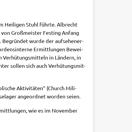
 Hei­li­gen Stuhl führ­te. Albrecht
r von Groß­mei­ster Fest­ing Anfang
 Begrün­det wur­de der auf­se­hen­er­
ordens­in­ter­ne Ermitt­lun­gen Bewei­
n Ver­hü­tungs­mit­teln in Län­dern, in
ter sol­len sich auch Ver­hü­tungs­mit­
i­sche Akti­vi­tä­ten“ (Church Mili­
se­la­ger ange­ord­net wor­den seien.
Ermitt­lun­gen, wie es im Novem­ber