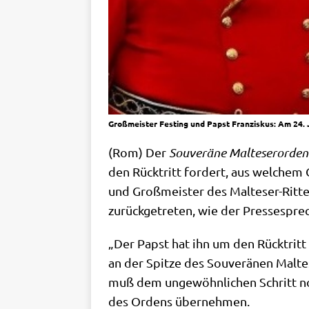
Großmeister Festing und Papst Franziskus: Am 24. 
(Rom) Der
Sou­ve­rä­ne Mal­te­ser­or­den
den Rück­tritt for­dert, aus wel­che
und Groß­mei­ster des Mal­te­ser-Rit­t
zurück­ge­tre­ten, wie der Pres­se­sp
„Der Papst hat ihn um den Rück­tritt
an der Spit­ze des Sou­ve­rä­nen Mal­
muß dem unge­wöhn­li­chen Schritt no
des Ordens übernehmen.