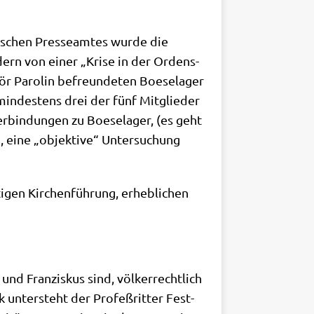
ni­schen Pres­se­am­tes wur­de die
dern von einer „Kri­se in der Ordens­
ör Paro­lin befreun­de­ten Boe­se­la­ger
in­de­stens drei der fünf Mit­glie­der
er­bin­dun­gen zu Boe­se­la­ger, (es geht
 eine „objek­ti­ve“ Unter­su­chung
i­gen Kir­chen­füh­rung, erheb­li­chen
d Fran­zis­kus sind, völ­ker­recht­lich
k unter­steht der Pro­feß­rit­ter Fest­