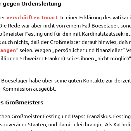
r gegen Ordensleitung
ver­schärf­ten Ton­art
ner
. In einer Erklä­rung des vati­ka­
 Die Rede war aber nicht von einem Fall Boe­se­la­ger, son­
ß­mei­ster Fest­ing und für den mit Kar­di­nal­staats­se­kre­t
 auch nichts, daß der Groß­mei­ster dar­auf hin­wies, daß m
an­gen
“ sei­en. Wegen „per­sön­li­cher und finan­zi­el­ler“ V
lio­nen Schwei­zer Fran­ken) sei es ihnen „nicht mög­lich“,
Boe­se­la­ger habe über sei­ne guten Kon­tak­te zur der­zei­t
 Kom­mis­si­on ausgeübt.
des Großmeisters
n Groß­mei­ster Fest­ing und Papst Fran­zis­kus. Fest­ing un
ou­ve­rä­ner Staa­ten, und damit gleich­ran­gig. Als Katho­li