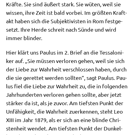
Kräf­te. Sie sind äußert stark. Sie wüten, weil sie
wis­sen, ihre Zeit ist bald vor­bei. Im größ­ten Kraft­
akt haben sich die Sub­jek­ti­vi­sten in Rom fest­ge­
setzt. Ihre Her­de schreit nach Sün­de und wird
immer blinder.
Hier klärt uns Pau­lus im 2. Brief an die Tes­sa­lo­ni­
ker auf. „Sie müs­sen ver­lo­ren gehen, weil sie sich
der Lie­be zur Wahr­heit ver­schlos­sen haben, durch
die sie geret­tet wer­den soll­ten“, sagt Pau­lus. Pau­
lus fiel die Lie­be zur Wahr­heit zu, die in fol­gen­den
Jahr­hun­der­ten ver­lo­ren gehen soll­te, aber jetzt
stär­ker da ist, als je zuvor. Am tief­sten Punkt der
Unfä­hig­keit, die Wahr­heit zuer­ken­nen, steht Leo
XIII im Jahr 1879, als er sich an eine blin­de Chri­
sten­heit wen­det. Am tief­sten Punkt der Dun­kel­