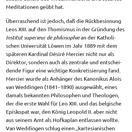
Medi­ta­tio­nen geübt hat.
Über­ra­schend ist jedoch, daß die Rück­be­sin­nung
Leos XIII. auf den Tho­mis­mus in der Grün­dung des
Insti­tut superi­eur de phi­lo­so­phie
an der Katho­li­
schen Uni­ver­si­tät Löwen im Jahr 1889 mit dem
spä­te­ren Kar­di­nal Dési­ré Mer­cier nicht nur als
Direk­tor, son­dern auch als zen­tra­le und ent­schei­
den­de Figur eine wich­ti­ge Kon­kre­ti­sie­rung fand.
Mer­cier wur­de als Anhän­ger des Kano­ni­kus Alo­is
van Wed­din­gen (1841–1890) aus­ge­wählt, eines
damals bekann­ten Phi­lo­so­phen und Theo­lo­gen,
der die erste Wahl für Leo XIII. und das bel­gi­sche
Epi­sko­pat war, den König Leo­pold II. aber nicht
aus sei­nem Amt als Hof­ka­plan ent­las­sen woll­te.
Van Wed­din­gen schlug einen „kar­te­sia­ni­schen