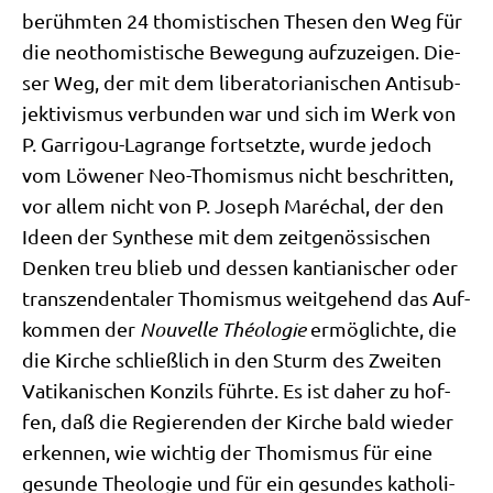
berühm­ten 24 tho­mi­sti­schen The­sen den Weg für
die neo­tho­mi­sti­sche Bewe­gung auf­zu­zei­gen. Die­
ser Weg, der mit dem libera­to­ria­ni­schen Anti­sub­
jek­ti­vis­mus ver­bun­den war und sich im Werk von
P. Gar­ri­gou-Lagran­ge fort­setz­te, wur­de jedoch
vom Löwe­ner Neo-Tho­mis­mus nicht beschrit­ten,
vor allem nicht von P. Joseph Maré­chal, der den
Ideen der Syn­the­se mit dem zeit­ge­nös­si­schen
Den­ken treu blieb und des­sen kan­ti­a­ni­scher oder
tran­szen­den­ta­ler Tho­mis­mus weit­ge­hend das Auf­
kom­men der
Nou­vel­le Théo­lo­gie
ermög­lich­te, die
die Kir­che schließ­lich in den Sturm des Zwei­ten
Vati­ka­ni­schen Kon­zils führ­te. Es ist daher zu hof­
fen, daß die Regie­ren­den der Kir­che bald wie­der
erken­nen, wie wich­tig der Tho­mis­mus für eine
gesun­de Theo­lo­gie und für ein gesun­des katho­li­