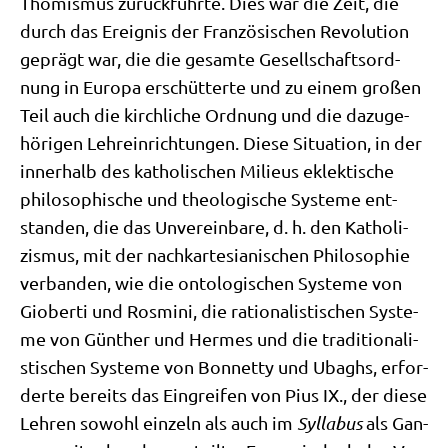
Tho­mis­mus zurück­führ­te. Dies war die Zeit, die
durch das Ereig­nis der Fran­zö­si­schen Revo­lu­ti­on
geprägt war, die die gesam­te Gesell­schafts­ord­
nung in Euro­pa erschüt­ter­te und zu einem gro­ßen
Teil auch die kirch­li­che Ord­nung und die dazu­ge­
hö­ri­gen Lehr­ein­rich­tun­gen. Die­se Situa­ti­on, in der
inner­halb des katho­li­schen Milieus eklek­ti­sche
phi­lo­so­phi­sche und theo­lo­gi­sche Syste­me ent­
stan­den, die das Unver­ein­ba­re, d. h. den Katho­li­
zis­mus, mit der nach­kar­te­sia­ni­schen Phi­lo­so­phie
ver­ban­den, wie die onto­lo­gi­schen Syste­me von
Gio­ber­ti und Ros­mi­ni, die ratio­na­li­sti­schen Syste­
me von Gün­ther und Her­mes und die tra­di­tio­na­li­
sti­schen Syste­me von Bon­net­ty und Ubaghs, erfor­
der­te bereits das Ein­grei­fen von Pius IX., der die­se
Leh­ren sowohl ein­zeln als auch im
Syl­labus
als Gan­