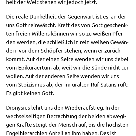
heit der Welt ste­hen wir jedoch jetzt.
Die rea­le Dun­kel­heit der Gegen­wart ist es, an der
uns Gott rein­wäscht. Kraft des von Gott geschenk­
ten frei­en Wil­lens kön­nen wir so zu wei­ßen Pfer­
den wer­den, die schließ­lich in rein wei­ßen Gewän­
dern vor dem Schöp­fer ste­hen, wenn er zurück­
kommt. Auf der einen Sei­te wen­den wir uns dabei
vom Epi­kurä­er­tum ab, weil wir die Sün­de nicht tun
wol­len. Auf der ande­ren Sei­te wen­den wir uns
vom Stoi­zis­mus ab, der im uralten Ruf Satans ruft:
Es gibt kei­nen Gott.
Dio­ny­si­us lehrt uns den Wie­der­auf­stieg. In der
wech­sel­sei­ti­gen Betrach­tung der bei­den abwe­gi­
gen Kräf­te steigt der Mensch auf, bis die höch­sten
Engel­hier­ar­chien Anteil an ihm haben. Das ist