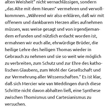
alten Weis­heit“ nicht ver­nach­läs­si­gen, son­dern
„das Alte mit dem Neu­en“ ver­meh­ren und ver­voll­
komm­nen. „Wäh­rend wir also erklä­ren, daß wir mit
offe­nem und dank­ba­rem Her­zen alles auf­neh­men
müs­sen, was wei­se gesagt und von irgend­je­man­
dem erfun­den und nütz­lich erdacht wor­den ist,
ermah­nen wir euch alle, ehr­wür­di­ge Brü­der, die
hei­li­ge Leh­re des hei­li­gen Tho­mas wie­der in
Gebrauch zu neh­men und sie so weit wie mög­lich
zu ver­brei­ten, zum Schutz und zur Ehre des katho­
li­schen Glau­bens, zum Wohl der Gesell­schaft und
zur Ver­meh­rung aller Wis­sen­schaf­ten.“ Es ist klar,
daß sich Mer­cier wie van Wed­din­gen durch die­se
Schrit­te nicht davon abhal­ten ließ, eine Syn­the­se
zwi­schen Tho­mis­mus und Car­te­sia­nis­mus zu
versuchen.