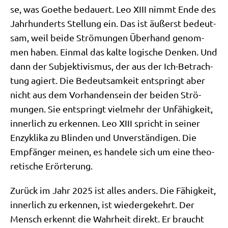
se, was Goe­the bedau­ert. Leo XIII nimmt Ende des
Jahr­hun­derts Stel­lung ein. Das ist äußerst bedeut­
sam, weil bei­de Strö­mun­gen Über­hand genom­
men haben. Ein­mal das kal­te logi­sche Den­ken. Und
dann der Sub­jek­ti­vis­mus, der aus der Ich-Betrach­
tung agiert. Die Bedeut­sam­keit ent­springt aber
nicht aus dem Vor­han­den­sein der bei­den Strö­
mun­gen. Sie ent­springt viel­mehr der Unfä­hig­keit,
inner­lich zu erken­nen. Leo XIII spricht in sei­ner
Enzy­kli­ka zu Blin­den und Unver­stän­di­gen. Die
Emp­fän­ger mei­nen, es han­de­le sich um eine theo­
re­ti­sche Erörterung.
Zurück im Jahr 2025 ist alles anders. Die Fähig­keit,
inner­lich zu erken­nen, ist wie­der­ge­kehrt. Der
Mensch erkennt die Wahr­heit direkt. Er braucht