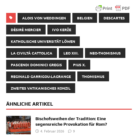
ALOIS VON WEDDINGEN
BELGIEN
DESCARTES
DÉSIRÉ MERCIER
IVO KERŽE
KATHOLISCHE UNIVERSITÄT LÖWEN
LA CIVILTÀ CATTOLICA
LEO XIII.
NEO-THOMISMUS
PASCENDI DOMINICI GREGIS
PIUS X.
REGINALD GARRIGOU-LAGRANGE
THOMISMUS
ZWEITES VATIKANISCHES KONZIL
ÄHNLICHE ARTIKEL
Bischofsweihen der Tradition: Eine
segensreiche Provokation für Rom?
4. Februar 2026
9