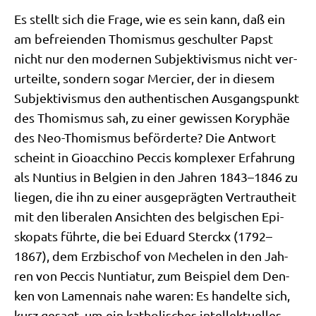
Es stellt sich die Fra­ge, wie es sein kann, daß ein
am befrei­en­den Tho­mis­mus geschul­ter Papst
nicht nur den moder­nen Sub­jek­ti­vis­mus nicht ver­
ur­teil­te, son­dern sogar Mer­cier, der in die­sem
Sub­jek­ti­vis­mus den authen­ti­schen Aus­gangs­punkt
des Tho­mis­mus sah, zu einer gewis­sen Kory­phäe
des Neo-Tho­mis­mus beför­der­te? Die Ant­wort
scheint in Gio­ac­chi­no Peccis kom­ple­xer Erfah­rung
als Nun­ti­us in Bel­gi­en in den Jah­ren 1843–1846 zu
lie­gen, die ihn zu einer aus­ge­präg­ten Ver­traut­heit
mit den libe­ra­len Ansich­ten des bel­gi­schen Epi­
sko­pats führ­te, die bei Edu­ard Sterckx (1792–
1867), dem Erz­bi­schof von Mechelen in den Jah­
ren von Peccis Nun­tia­tur, zum Bei­spiel dem Den­
ken von Lamen­nais nahe waren: Es han­del­te sich,
kurz gesagt, um ein katho­li­sches intel­lek­tu­el­les