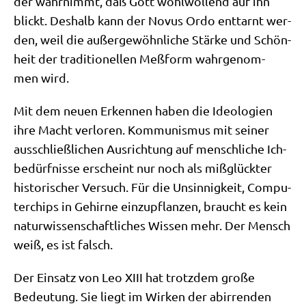
der wahr­nimmt, daß Gott wohl­wol­lend auf ihn
blickt. Des­halb kann der Novus Ordo ent­tarnt wer­
den, weil die außer­ge­wöhn­li­che Stär­ke und Schön­
heit der tra­di­tio­nel­len Meß­form wahr­ge­nom­
men wird.
Mit dem neu­en Erken­nen haben die Ideo­lo­gien
ihre Macht ver­lo­ren. Kom­mu­nis­mus mit sei­ner
aus­schließ­li­chen Aus­rich­tung auf mensch­li­che Ich­
be­dürf­nis­se erscheint nur noch als miß­glück­ter
histo­ri­scher Ver­such. Für die Unsin­nig­keit, Com­pu­
ter­chips in Gehir­ne ein­zu­pflan­zen, braucht es kein
natur­wis­sen­schaft­li­ches Wis­sen mehr. Der Mensch
weiß, es ist falsch.
Der Ein­satz von Leo XIII hat trotz­dem gro­ße
Bedeu­tung. Sie liegt im Wir­ken der abir­ren­den