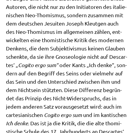
Autoren, die nicht nur zu den Initia­to­ren des ita­lie­
ni­schen Neo-Tho­mis­mus, son­dern zusam­men mit
dem deut­schen Jesui­ten Joseph Kleut­gen auch
des Neo-Tho­mis­mus im all­ge­mei­nen zäh­len, ent­
wickel­ten eine tho­mi­sti­sche Kri­tik des moder­nen
Den­kens, die dem Sub­jek­ti­vis­mus kei­nen Glau­ben
schenk­te, da sie ihre Gno­seo­lo­gie nicht auf Des­car­
tes‘ „
Cogi­to ergo sum“
oder Kants „Ich den­ke“, son­
dern auf den Begriff des Seins oder viel­mehr auf
das Sein und den Unter­schied zwi­schen ihm und
dem Nicht­sein stütz­ten. Die­se Dif­fe­renz begrün­
det das Prin­zip des Nicht-Wider­spruchs, das in
jedem ande­ren Satz vor­aus­ge­setzt wird: auch im
car­te­sia­ni­schen
Cogi­to ergo sum
und im kan­ti­schen
Ich den­ke
. Das ist ja die Kri­tik, die die alte tho­mi­
sti­sche Schu­le des 17. Jahr­hun­derts an Des­car­tes‘