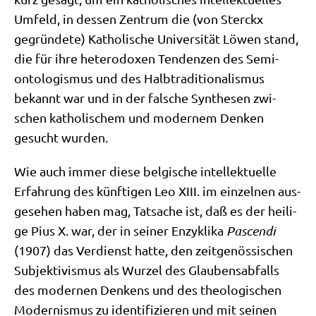
Umfeld, in des­sen Zen­trum die (von Sterckx
gegrün­de­te) Katho­li­sche Uni­ver­si­tät Löwen stand,
die für ihre hete­ro­do­xen Ten­den­zen des Semi­
onto­lo­gis­mus und des Halb­tra­di­tio­na­lis­mus
bekannt war und in der fal­sche Syn­the­sen zwi­
schen katho­li­schem und moder­nem Den­ken
gesucht wurden.
Wie auch immer die­se bel­gi­sche intel­lek­tu­el­le
Erfah­rung des künf­ti­gen Leo XIII. im ein­zel­nen aus­
ge­se­hen haben mag, Tat­sa­che ist, daß es der hei­li­
ge Pius X. war, der in sei­ner Enzy­kli­ka
Pas­cen­di
(1907) das Ver­dienst hat­te, den zeit­ge­nös­si­schen
Sub­jek­ti­vis­mus als Wur­zel des Glau­bens­ab­falls
des moder­nen Den­kens und des theo­lo­gi­schen
Moder­nis­mus zu iden­ti­fi­zie­ren und mit sei­nen