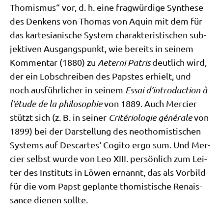
Tho­mis­mus“ vor, d. h. eine frag­wür­di­ge Syn­the­se
des Den­kens von Tho­mas von Aquin mit dem für
das kar­te­sia­ni­sche System cha­rak­te­ri­sti­schen sub­
jek­ti­ven Aus­gangs­punkt, wie bereits in sei­nem
Kom­men­tar (1880) zu
Aeter­ni Patris
deut­lich wird,
der ein Lob­schrei­ben des Pap­stes erhielt, und
noch aus­führ­li­cher in sei­nem
Essai d’in­tro­duc­tion à
l’é­tu­de de la phi­lo­so­phie
von 1889. Auch Mer­cier
stützt sich (z. B. in sei­ner
Cri­té­rio­lo­gie géné­ra­le
von
1899) bei der Dar­stel­lung des neo­tho­mi­sti­schen
Systems auf Des­car­tes‘ Cogi­to ergo sum. Und Mer­
cier selbst wur­de von Leo XIII. per­sön­lich zum Lei­
ter des Insti­tuts in Löwen ernannt, das als Vor­bild
für die vom Papst geplan­te tho­mi­sti­sche Renais­
sance die­nen sollte.