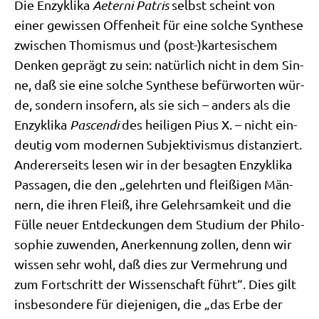
Die Enzy­kli­ka
Aeter­ni Patris
selbst scheint von
einer gewis­sen Offen­heit für eine sol­che Syn­the­se
zwi­schen Tho­mis­mus und (post-)kartesischem
Den­ken geprägt zu sein: natür­lich nicht in dem Sin­
ne, daß sie eine sol­che Syn­the­se befür­wor­ten wür­
de, son­dern inso­fern, als sie sich – anders als die
Enzy­kli­ka
Pas­cen­di
des hei­li­gen Pius X. – nicht ein­
deu­tig vom moder­nen Sub­jek­ti­vis­mus distan­ziert.
Ande­rer­seits lesen wir in der besag­ten Enzy­kli­ka
Pas­sa­gen, die den „gelehr­ten und flei­ßi­gen Män­
nern, die ihren Fleiß, ihre Gelehr­sam­keit und die
Fül­le neu­er Ent­deckun­gen dem Stu­di­um der Phi­lo­
so­phie zuwen­den, Aner­ken­nung zol­len, denn wir
wis­sen sehr wohl, daß dies zur Ver­meh­rung und
zum Fort­schritt der Wis­sen­schaft führt“. Dies gilt
ins­be­son­de­re für die­je­ni­gen, die „das Erbe der