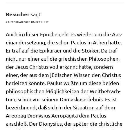
Besucher
sagt:
21. FEBRUAR 2025 UM 9:31 UHR
Auch in die­ser Epo­che geht es wie­der um die Aus­
ein­an­der­set­zung, die schon Pau­lus in Athen hat­te.
Er traf auf die Epi­kurä­er und die Stoi­ker. Da traf
nicht nur einer auf die grie­chi­schen Phi­lo­so­phen,
der Jesus Chri­stus voll erkannt hat­te, son­dern
einer, der aus dem jüdi­schen Wis­sen den Chri­stus
her­lei­ten konn­te. Pau­lus wuß­te um die­se bei­den
phi­lo­so­phi­schen Mög­lich­kei­ten der Welt­be­trach­
tung schon vor sei­nem Damas­kus­er­leb­nis. Es ist
bezeich­nend, daß sich in der Situa­ti­on auf dem
Areo­pag Dio­ny­si­us Aero­pa­gi­ta dem Pau­lus
anschloß. Der Dio­ny­si­us, der spä­ter die christ­li­che