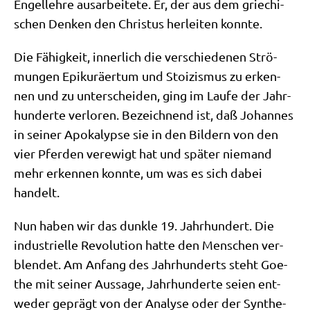
Engel­leh­re aus­ar­bei­te­te. Er, der aus dem grie­chi­
schen Den­ken den Chri­stus her­lei­ten konnte.
Die Fähig­keit, inner­lich die ver­schie­de­nen Strö­
mun­gen Epi­kurä­er­tum und Stoi­zis­mus zu erken­
nen und zu unter­schei­den, ging im Lau­fe der Jahr­
hun­der­te ver­lo­ren. Bezeich­nend ist, daß Johan­nes
in sei­ner Apo­ka­lyp­se sie in den Bil­dern von den
vier Pfer­den ver­ewigt hat und spä­ter nie­mand
mehr erken­nen konn­te, um was es sich dabei
handelt.
Nun haben wir das dunk­le 19. Jahr­hun­dert. Die
indu­stri­el­le Revo­lu­ti­on hat­te den Men­schen ver­
blen­det. Am Anfang des Jahr­hun­derts steht Goe­
the mit sei­ner Aus­sa­ge, Jahr­hun­der­te sei­en ent­
we­der geprägt von der Ana­ly­se oder der Syn­the­