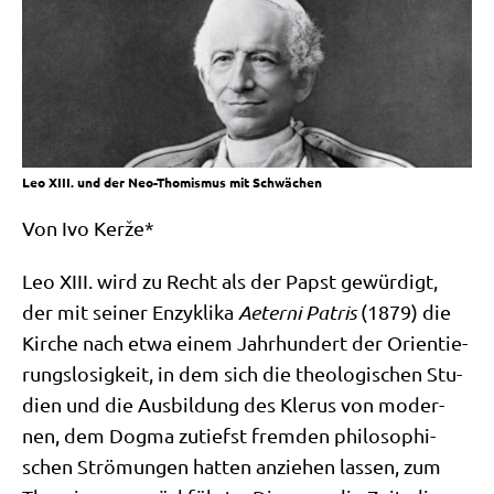
Leo XIII. und der Neo-Thomismus mit Schwächen
Von Ivo Kerže*
Leo XIII. wird zu Recht als der Papst gewür­digt,
der mit sei­ner Enzy­kli­ka
Aeter­ni Patris
(1879) die
Kir­che nach etwa einem Jahr­hun­dert der Ori­en­tie­
rungs­lo­sig­keit, in dem sich die theo­lo­gi­schen Stu­
di­en und die Aus­bil­dung des Kle­rus von moder­
nen, dem Dog­ma zutiefst frem­den phi­lo­so­phi­
schen Strö­mun­gen hat­ten anzie­hen las­sen, zum