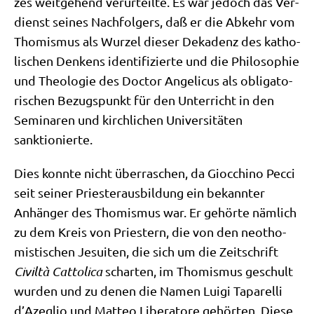
zes weit­ge­hend ver­ur­teil­te. Es war jedoch das Ver­
dienst sei­nes Nach­fol­gers, daß er die Abkehr vom
Tho­mis­mus als Wur­zel die­ser Deka­denz des katho­
li­schen Den­kens iden­ti­fi­zier­te und die Phi­lo­so­phie
und Theo­lo­gie des Doc­tor Ange­li­cus als obli­ga­to­
ri­schen Bezugs­punkt für den Unter­richt in den
Semi­na­ren und kirch­li­chen Uni­ver­si­tä­ten
sanktionierte.
Dies konn­te nicht über­ra­schen, da Gioc­chi­no Pecci
seit sei­ner Prie­ster­aus­bil­dung ein bekann­ter
Anhän­ger des Tho­mis­mus war. Er gehör­te näm­lich
zu dem Kreis von Prie­stern, die von den neo­tho­
mi­sti­schen Jesui­ten, die sich um die Zeit­schrift
Civil­tà Cat­to­li­ca
schar­ten, im Tho­mis­mus geschult
wur­den und zu denen die Namen Lui­gi Tapa­rel­li
d’A­ze­glio und Matteo Libera­to­re gehör­ten. Die­se