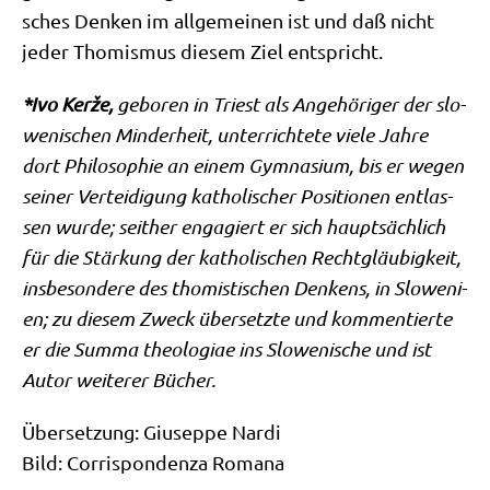
sches Den­ken im all­ge­mei­nen ist und daß nicht
jeder Tho­mis­mus die­sem Ziel entspricht.
*Ivo Kerže,
gebo­ren in Tri­est als Ange­hö­ri­ger der slo­
we­ni­schen Min­der­heit, unter­rich­te­te vie­le Jah­re
dort Phi­lo­so­phie an einem Gym­na­si­um, bis er wegen
sei­ner Ver­tei­di­gung katho­li­scher Posi­tio­nen ent­las­
sen wur­de; seit­her enga­giert er sich haupt­säch­lich
für die Stär­kung der katho­li­schen Recht­gläu­big­keit,
ins­be­son­de­re des tho­mi­sti­schen Den­kens, in Slo­we­ni­
en; zu die­sem Zweck über­setz­te und kom­men­tier­te
er die Sum­ma theo­lo­giae ins Slo­we­ni­sche und ist
Autor wei­te­rer Bücher.
Über­set­zung: Giu­sep­pe Nar­di
Bild: Cor­ri­spon­den­za Romana