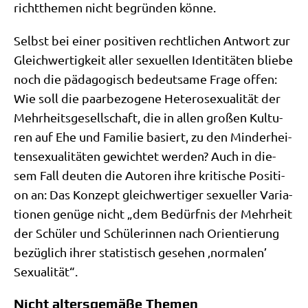
richt­the­men nicht begrün­den könne.
Selbst bei einer posi­ti­ven recht­li­chen Ant­wort zur
Gleich­wer­tig­keit aller sexu­el­len Iden­ti­tä­ten blie­be
noch die päd­ago­gisch bedeut­sa­me Fra­ge offen:
Wie soll die paar­be­zo­ge­ne Hete­ro­se­xua­li­tät der
Mehr­heits­ge­sell­schaft, die in allen gro­ßen Kul­tu­
ren auf Ehe und Fami­lie basiert, zu den Min­der­hei­
ten­se­xua­li­tä­ten gewich­tet wer­den? Auch in die­
sem Fall deu­ten die Autoren ihre kri­ti­sche Posi­ti­
on an: Das Kon­zept gleich­wer­ti­ger sexu­el­ler Varia­
tio­nen genü­ge nicht „dem Bedürf­nis der Mehr­heit
der Schü­ler und Schü­le­rin­nen nach Ori­en­tie­rung
bezüg­lich ihrer sta­ti­stisch gese­hen ‚nor­ma­len’
Sexualität“.
Nicht altersgemäße Themen