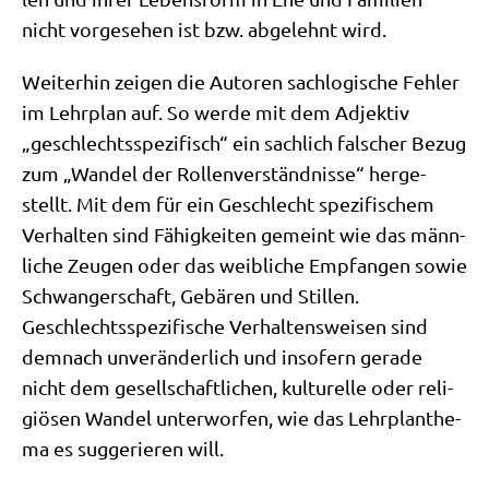
nicht vor­ge­se­hen ist bzw. abge­lehnt wird.
Wei­ter­hin zei­gen die Autoren sach­lo­gi­sche Feh­ler
im Lehr­plan auf. So wer­de mit dem Adjek­tiv
„geschlechts­spe­zi­fisch“ ein sach­lich fal­scher Bezug
zum „Wan­del der Rol­len­ver­ständ­nis­se“ her­ge­
stellt. Mit dem für ein Geschlecht spe­zi­fi­schem
Ver­hal­ten sind Fähig­kei­ten gemeint wie das männ­
li­che Zeu­gen oder das weib­li­che Emp­fan­gen sowie
Schwan­ger­schaft, Gebä­ren und Stil­len.
Geschlechts­spe­zi­fi­sche Ver­hal­tens­wei­sen sind
dem­nach unver­än­der­lich und inso­fern gera­de
nicht dem gesell­schaft­li­chen, kul­tu­rel­le oder reli­
giö­sen Wan­del unter­wor­fen, wie das Lehr­plan­the­
ma es sug­ge­rie­ren will.