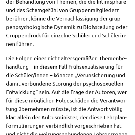
der Behand­lung von The­men, die die Intim­sphä­re
und das Scham­ge­fühl von Grup­pen­mit­glie­dern
berüh­ren, kön­ne die Ver­nach­läs­si­gung der grup­
pen­psy­cho­lo­gi­sche Dyna­mik zu Bloß­stel­lung oder
Grup­pen­druck für ein­zel­ne Schü­ler und Schü­le­rin­
nen führen.
Die Fol­gen einer nicht alters­ge­mä­ßen The­men­be­
hand­lung – in die­sem Fall Früh­sexua­li­sie­rung für
die Schüler/​innen – könn­ten „Ver­un­si­che­rung und
damit ver­bun­de­ne Stö­rung der psy­cho­sexu­el­len
Ent­wick­lung“ sein. Auf die Fra­ge der Autoren, wer
für die­se mög­li­chen Fol­ge­schä­den die Ver­ant­wor­
tung über­neh­men müss­te, ist die Ant­wort völ­lig
klar: allein der Kul­tus­mi­ni­ster, der die­se Lehr­plan­
for­mu­lie­run­gen ver­bind­lich vor­ge­schrie­ben hat –
und nicht die wei­sungs­ge­bun­de­nen Lehrpersonen.