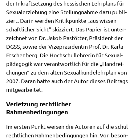
der Inkraft­set­zung des hes­si­schen Lehr­plans für
Sexu­al­erzie­hung eine Stel­lung­nah­me dazu publi­
ziert. Dar­in wer­den Kri­tik­punk­te „aus wis­sen­
schaft­li­cher Sicht“ skiz­ziert. Das Papier ist unter­
zeich­net von Dr. Jakob Pastöt­ter, Prä­si­dent der
DGSS, sowie der Vize­prä­si­den­tin Prof. Dr. Kar­la
Etschen­berg. Die Hoch­schul­leh­re­rin für Sexu­al­
päd­ago­gik war ver­ant­wort­lich für die „Hand­rei­
chun­gen“ zu dem alten Sexu­al­kun­de­lehr­plan von
2007. Dar­an hat­te auch der Autor die­ses Bei­trags
mitgearbeitet.
Verletzung rechtlicher
Rahmenbedingungen
Im ersten Punkt wei­sen die Autoren auf die schul­
recht­li­chen Rah­men­be­din­gun­gen hin. Von beson­