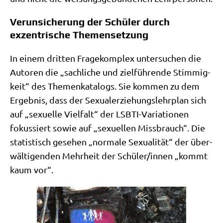
Verunsicherung der Schüler durch
exzentrische Themensetzung
In einem drit­ten Fra­ge­kom­plex unter­su­chen die
Autoren die „sach­li­che und ziel­füh­ren­de Stim­mig­
keit“ des The­men­ka­ta­logs. Sie kom­men zu dem
Ergeb­nis, dass der Sexu­al­erzie­hungs­lehr­plan sich
auf „sexu­el­le Viel­falt“ der LSBTI-Varia­tio­nen
fokus­siert sowie auf „sexu­el­len Miss­brauch“. Die
sta­ti­stisch gese­hen „nor­ma­le Sexua­li­tät“ der über­
wäl­ti­gen­den Mehr­heit der Schüler/​innen „kommt
kaum vor“.