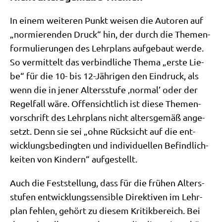
In einem wei­te­ren Punkt wei­sen die Autoren auf
„nor­mie­ren­den Druck“ hin, der durch die The­men­
for­mu­lie­run­gen des Lehr­plans auf­ge­baut wer­de.
So ver­mit­telt das ver­bind­li­che The­ma „erste Lie­
be“ für die 10- bis 12-Jäh­ri­gen den Ein­druck, als
wenn die in jener Alters­stu­fe ‚nor­mal’ oder der
Regel­fall wäre. Offen­sicht­lich ist die­se The­men­
vor­schrift des Lehr­plans nicht alters­ge­mäß ange­
setzt. Denn sie sei „ohne Rück­sicht auf die ent­
wick­lungs­be­ding­ten und indi­vi­du­el­len Befind­lich­
kei­ten von Kin­dern“ aufgestellt.
Auch die Fest­stel­lung, dass für die frü­hen Alters­
stu­fen ent­wick­lungs­sen­si­ble Direk­ti­ven im Lehr­
plan feh­len, gehört zu die­sem Kri­tik­be­reich. Bei