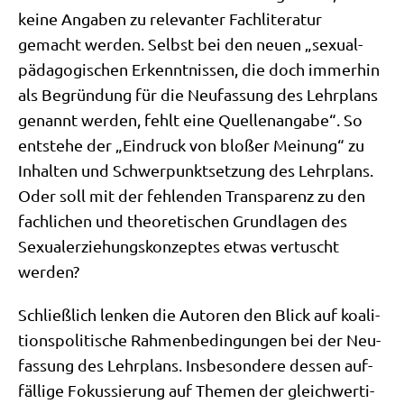
kei­ne Anga­ben zu rele­van­ter Fach­li­te­ra­tur
gemacht wer­den. Selbst bei den neu­en „sexu­al­
päd­ago­gi­schen Erkennt­nis­sen, die doch immer­hin
als Begrün­dung für die Neu­fas­sung des Lehr­plans
genannt wer­den, fehlt eine Quel­len­an­ga­be“. So
ent­ste­he der „Ein­druck von blo­ßer Mei­nung“ zu
Inhal­ten und Schwer­punkt­set­zung des Lehr­plans.
Oder soll mit der feh­len­den Trans­pa­renz zu den
fach­li­chen und theo­re­ti­schen Grund­la­gen des
Sexu­al­erzie­hungs­kon­zep­tes etwas ver­tuscht
werden?
Schließ­lich len­ken die Autoren den Blick auf koali­
ti­ons­po­li­ti­sche Rah­men­be­din­gun­gen bei der Neu­
fas­sung des Lehr­plans. Ins­be­son­de­re des­sen auf­
fäl­li­ge Fokus­sie­rung auf The­men der gleich­wer­ti­