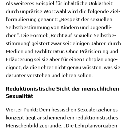
Als wei­te­res Bei­spiel für inhalt­li­che Unklar­heit
durch unprä­zi­se Wort­wahl wird die fol­gen­de Ziel­
for­mu­lie­rung genannt: „Respekt der sexu­el­len
Selbst­be­stim­mung von Kin­dern und Jugend­li­
chen“. Die For­mel: ‚Recht auf sexu­el­le Selbst­be­
stim­mung’ gei­stert zwar seit eini­gen Jah­ren durch
Medi­en und Fach­li­te­ra­tur. Ohne Prä­zi­sie­rung und
Erläu­te­rung sei sie aber für einen Lehr­plan unge­
eig­net, da die Leh­rer nicht genau wüss­ten, was sie
dar­un­ter ver­ste­hen und leh­ren sollen.
Reduktionistische Sicht der menschlichen
Sexualität
Vier­ter Punkt: Dem hes­si­schen Sexu­al­erzie­hungs­
kon­zept liegt anschei­nend ein reduk­tio­ni­sti­sches
Men­schen­bild zugrun­de. „Die Lehr­plan­vor­ga­ben