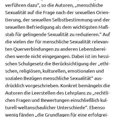
ver­füh­ren dazu“, so die Autoren, „mensch­li­che
Sexua­li­tät auf die Fra­ge nach der sexu­el­len Ori­en­
tie­rung, der sexu­el­len Selbst­be­stim­mung und der
sexu­el­len Befrie­di­gung als dem wich­tig­sten Maß­
stab für gelin­gen­de Sexua­li­tät zu redu­zie­ren.“ Auf
die vie­len der für mensch­li­che Sexua­li­tät rele­van­
ten Quer­ver­bin­dun­gen zu ande­ren Lebens­be­rei­
chen wer­de nicht ein­ge­gan­gen. Dabei ist im hes­si­
schen Schul­ge­setz die Berück­sich­ti­gung der „ethi­
schen, reli­giö­sen, kul­tu­rel­len, emo­tio­na­len und
sozia­len Bezü­gen mensch­li­che Sexua­li­tät“ aus­
drück­lich vor­ge­schrie­ben. Kon­kret bemän­geln die
Autoren die Leer­stel­len des Lehr­plans zu „recht­li­
chen Fra­gen und Bewer­tun­gen ein­schließ­lich kul­
tu­rell-welt­an­schau­li­cher Unter­schie­de“. Eben­so
wenig fän­den „die Grund­la­gen für eine erfolg­rei­