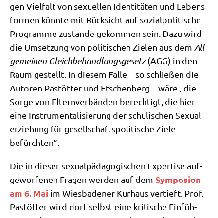
gen Viel­falt von sexu­el­len Iden­ti­tä­ten und Lebens­
for­men könn­te mit Rück­sicht auf sozi­al­po­li­ti­sche
Pro­gram­me zustan­de gekom­men sein. Dazu wird
die Umset­zung von poli­ti­schen Zie­len aus dem
All­
ge­mei­nen Gleich­be­hand­lungs­ge­setz
(AGG) in den
Raum gestellt. In die­sem Fal­le – so schlie­ßen die
Autoren Pastöt­ter und Etschen­berg – wäre „die
Sor­ge von Eltern­ver­bän­den berech­tigt, die hier
eine Instru­men­ta­li­sie­rung der schu­li­schen Sexu­al­
erzie­hung für gesell­schafts­po­li­ti­sche Zie­le
befürchten“.
Die in die­ser sexu­al­päd­ago­gi­schen Exper­ti­se auf­
Sym­po­si­on
ge­wor­fe­nen Fra­gen wer­den auf dem
am 6. Mai
im Wies­ba­de­ner Kur­haus ver­tieft. Prof.
Pastöt­ter wird dort selbst eine kri­ti­sche Ein­füh­