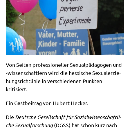
Von Sei­ten pro­fes­sio­nel­ler Sexu­al­päd­ago­gen und
‑wis­sen­schaft­lern wird die hes­si­sche Sexu­al­erzie­
hungs­richt­li­nie in ver­schie­de­nen Punk­ten
kritisiert.
Ein Gast­bei­trag von Hubert Hecker.
Die
Deut­sche Gesell­schaft für Sozi­al­wis­sen­schaft­li­
che Sexu­al­for­schung
(DGSS) hat schon kurz nach