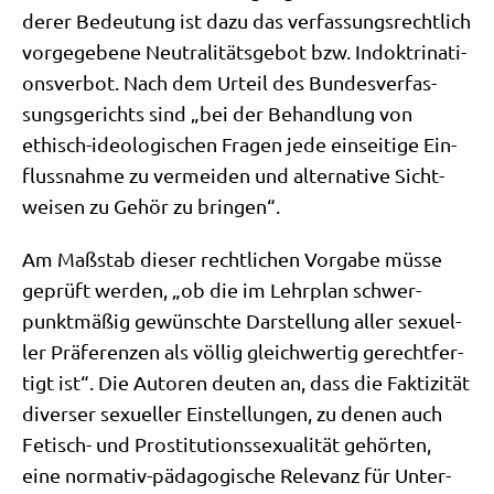
de­rer Bedeu­tung ist dazu das ver­fas­sungs­recht­lich
vor­ge­ge­be­ne Neu­tra­li­täts­ge­bot bzw. Indok­tri­na­ti­
ons­ver­bot. Nach dem Urteil des Bun­des­ver­fas­
sungs­ge­richts sind „bei der Behand­lung von
ethisch-ideo­lo­gi­schen Fra­gen jede ein­sei­ti­ge Ein­
fluss­nah­me zu ver­mei­den und alter­na­ti­ve Sicht­
wei­sen zu Gehör zu bringen“.
Am Maß­stab die­ser recht­li­chen Vor­ga­be müs­se
geprüft wer­den, „ob die im Lehr­plan schwer­
punkt­mä­ßig gewünsch­te Dar­stel­lung aller sexu­el­
ler Prä­fe­ren­zen als völ­lig gleich­wer­tig gerecht­fer­
tigt ist“. Die Autoren deu­ten an, dass die Fak­ti­zi­tät
diver­ser sexu­el­ler Ein­stel­lun­gen, zu denen auch
Fetisch- und Pro­sti­tu­ti­ons­se­xua­li­tät gehör­ten,
eine nor­ma­tiv-päd­ago­gi­sche Rele­vanz für Unter­