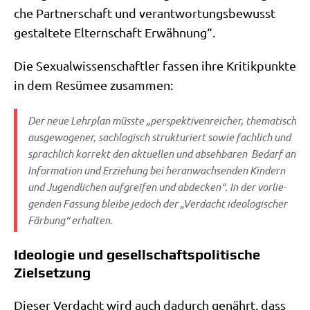
che Part­ner­schaft und ver­ant­wor­tungs­be­wusst
gestal­te­te Eltern­schaft Erwähnung“.
Die Sexu­al­wis­sen­schaft­ler fas­sen ihre Kri­tik­punk­te
in dem Resü­mee zusammen:
Der neue Lehr­plan müss­te „per­spek­ti­ven­rei­cher, the­ma­tisch
aus­ge­wo­ge­ner, sach­lo­gisch struk­tu­riert sowie fach­lich und
sprach­lich kor­rekt den aktu­el­len und abseh­ba­ren Bedarf an
Infor­ma­ti­on und Erzie­hung bei her­an­wach­sen­den Kin­dern
und Jugend­li­chen auf­grei­fen und abdecken“. In der vor­lie­
gen­den Fas­sung blei­be jedoch der „Ver­dacht ideo­lo­gi­scher
Fär­bung“ erhalten.
Ideologie und gesellschaftspolitische
Zielsetzung
Die­ser Ver­dacht wird auch dadurch genährt, dass