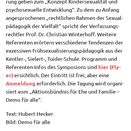
rung geben zum „Kon­zept Kin­der­se­xua­li­tät und
psy­cho­sexu­el­le Ent­wick­lung“. Zu dem zu Anfang
ange­spro­che­nen „recht­li­chen Rah­men der Sexu­al­
päd­ago­gik der Viel­falt“ spricht der Ver­fas­sungs­
recht­ler Prof. Dr. Chri­sti­an Win­ter­hoff. Wei­te­re
Refe­ren­ten erör­tern ver­schie­de­ne Ten­den­zen der
exzes­si­ven Früh­sexua­li­sie­rungs­päd­ago­gik aus der
Kentler‑, Sielert‑, Tui­der-Schu­le. Pro­gramm und
hier (Fly­
Refe­ren­ten-Infos des Sym­po­si­ons sind
er)
ersicht­lich. Der Ein­tritt ist frei, aber eine
Anmel­dung
erfor­der­lich. Die Tagung wird orga­ni­
siert vom „Akti­ons­bünd­nis für Ehe und Fami­lie –
Demo für alle“.
Text: Hubert Hecker
Bild: Demo für alle