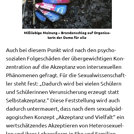
Miß­lie­bi­ge Mei­nung – Brand­an­schlag auf Orga­ni­sa­
to­rin der Demo für alle
Auch bei die­sem Punkt wird nach den psy­cho-
sozia­len Fol­ge­schä­den der über­ge­wich­ti­gen Kon­
zen­tra­ti­on auf die Akzep­tanz von inter­se­xu­el­len
Phä­no­me­nen gefragt. Für die Sexu­al­wis­sen­schaft­
ler steht fest: „Dadurch wird bei vie­len Schü­lern
und Schü­le­rin­nen Ver­un­si­che­rung erzeugt statt
Selbst­ak­zep­tanz.“ Die­se Fest­stel­lung wird auch
dadurch unter­mau­ert, dass nach dem sexu­al­päd­
ago­gi­schen Kon­zept „Akzep­tanz und Viel­falt“ ein
wert­schät­zen­des Akzep­tie­ren von Hete­ro­se­xu­el­
len und ihrer Lebens­form in Ehe und Fami­li­en