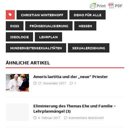
CHRISTIAN WINTERHOFF
DEMO FÜR ALLE
DGSS
FRÜHSEXUALISIERUNG
HESSEN
IDEOLOGIE
LEHRPLAN
MINDERHEITENSEXUALITÄTEN
SEXUALERZIEHUNG
ÄHNLICHE ARTIKEL
Amoris laetitia und der „neue“ Priester
27. November 2017
1
Eliminierung des Themas Ehe und Familie –
Lehrplanmängel (3)
4. Februar 2017
Kommentare deaktiviert