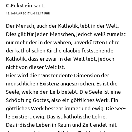
C.Eckstein
sagt:
12. JANUAR 2017 UM 12:17 UHR
Der Mensch, auch der Katho­lik, lebt in der Welt.
Dies gilt für jeden Men­schen, jedoch weiß zumeist
nur mehr der in der wah­ren, unver­kürz­ten Leh­re
der katho­li­schen Kir­che gläu­big fest­ste­hen­de
Katho­lik, dass er zwar in der Welt lebt, jedoch
nicht von die­ser Welt ist.
Hier wird die tran­szen­den­te Dimen­si­on der
mensch­li­chen Exi­stenz ange­spro­chen. Es ist die
See­le, wel­che den Leib belebt. Die See­le ist eine
Schöp­fung Got­tes, also ein gött­li­ches Werk. Ein
gött­li­ches Werk besteht immer und ewig. Die See­
le exi­stiert ewig. Das ist katho­li­sche Lehre.
Das irdi­sche Leben in Raum und Zeit endet mit