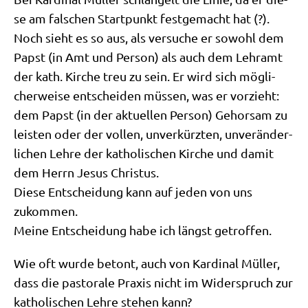
se am fal­schen Start­punkt fest­ge­macht hat (?).
Noch sieht es so aus, als ver­su­che er sowohl dem
Papst (in Amt und Per­son) als auch dem Lehr­amt
der kath. Kir­che treu zu sein. Er wird sich mög­li­
cher­wei­se ent­schei­den müs­sen, was er vor­zieht:
dem Papst (in der aktu­el­len Per­son) Gehor­sam zu
lei­sten oder der vol­len, unver­kürz­ten, unver­än­der­
li­chen Leh­re der katho­li­schen Kir­che und damit
dem Herrn Jesus Christus.
Die­se Ent­schei­dung kann auf jeden von uns
zukommen.
Mei­ne Ent­schei­dung habe ich längst getroffen.
Wie oft wur­de betont, auch von Kar­di­nal Mül­ler,
dass die pasto­ra­le Pra­xis nicht im Wider­spruch zur
katho­li­schen Leh­re ste­hen kann?