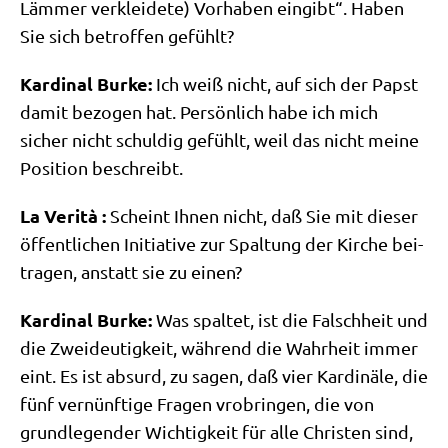
Läm­mer ver­klei­de­te) Vor­ha­ben ein­gibt“. Haben
Sie sich betrof­fen gefühlt?
Kar­di­nal Bur­ke:
Ich weiß nicht, auf sich der Papst
damit bezo­gen hat. Per­sön­lich habe ich mich
sicher nicht schul­dig gefühlt, weil das nicht mei­ne
Posi­ti­on beschreibt.
La Veri­tà :
Scheint Ihnen nicht, daß Sie mit die­ser
öffent­li­chen Initia­ti­ve zur Spal­tung der Kir­che bei­
tra­gen, anstatt sie zu einen?
Kar­di­nal Bur­ke:
Was spal­tet, ist die Falsch­heit und
die Zwei­deu­tig­keit, wäh­rend die Wahr­heit immer
eint. Es ist absurd, zu sagen, daß vier Kar­di­nä­le, die
fünf ver­nünf­ti­ge Fra­gen vro­brin­gen, die von
grund­le­gen­der Wich­tig­keit für alle Chri­sten sind,