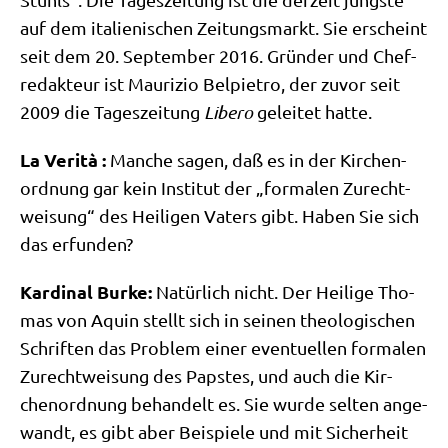
auf dem ita­lie­ni­schen Zei­tungs­markt. Sie erscheint
seit dem 20. Sep­tem­ber 2016. Grün­der und Chef­
re­dak­teur ist Mau­ri­zio Bel­pie­tro, der zuvor seit
2009 die Tages­zei­tung
Libe­ro
gelei­tet hatte.
La Veri­tà :
Man­che sagen, daß es in der Kir­chen­
ord­nung gar kein Insti­tut der „for­ma­len Zurecht­
wei­sung“ des Hei­li­gen Vaters gibt. Haben Sie sich
das erfunden?
Kar­di­nal Bur­ke:
Natür­lich nicht. Der Hei­li­ge Tho­
mas von Aquin stellt sich in sei­nen theo­lo­gi­schen
Schrif­ten das Pro­blem einer even­tu­el­len for­ma­len
Zurecht­wei­sung des Pap­stes, und auch die Kir­
chen­ord­nung behan­delt es. Sie wur­de sel­ten ange­
wandt, es gibt aber Bei­spie­le und mit Sicher­heit