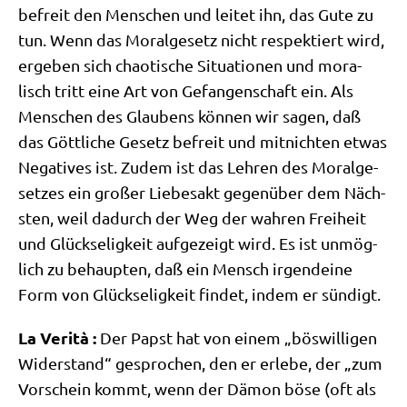
befreit den Men­schen und lei­tet ihn, das Gute zu
tun. Wenn das Moral­ge­setz nicht respek­tiert wird,
erge­ben sich chao­ti­sche Situa­tio­nen und mora­
lisch tritt eine Art von Gefan­gen­schaft ein. Als
Men­schen des Glau­bens kön­nen wir sagen, daß
das Gött­li­che Gesetz befreit und mit­nich­ten etwas
Nega­ti­ves ist. Zudem ist das Leh­ren des Moral­ge­
set­zes ein gro­ßer Lie­bes­akt gegen­über dem Näch­
sten, weil dadurch der Weg der wah­ren Frei­heit
und Glück­se­lig­keit auf­ge­zeigt wird. Es ist unmög­
lich zu behaup­ten, daß ein Mensch irgend­ei­ne
Form von Glück­se­lig­keit fin­det, indem er sündigt.
La Veri­tà :
Der Papst hat von einem „bös­wil­li­gen
Wider­stand“ gespro­chen, den er erle­be, der „zum
Vor­schein kommt, wenn der Dämon böse (oft als