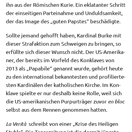
ihn aus der Römi­schen Kurie. Ein ekla­tan­ter Schritt
der ein­sei­ti­gen Par­tei­nah­me und Unduld­sam­keit,
der das Image des „guten Pap­stes“ beschädigte.
Soll­te jemand gehofft haben, Kar­di­nal Bur­ke mit
die­ser Straf­ak­ti­on zum Schwei­gen zu brin­gen, so
erfüll­te sich die­ser Wunsch nicht. Der US-Ame­ri­ka­
ner, der bereits im Vor­feld des Kon­kla­ves von
2013 als „Papa­bi­le“ genannt wur­de, gehört heu­te
zu den inter­na­tio­nal bekann­te­sten und pro­fi­lier­te­
sten Kar­di­nä­len der katho­li­schen Kir­che. Im Kon­
kla­ve spiel­te er nur des­halb kei­ne Rol­le, weil sich
die US-ame­ri­ka­ni­schen Pur­pur­trä­ger zuvor
en bloc
selbst aus dem Ren­nen genom­men hatten.
La Veri­tà
schreibt von einer „Kri­se des Hei­li­gen
Stuhls“. Die Tages­zei­tung ist die der­zeit jüng­ste