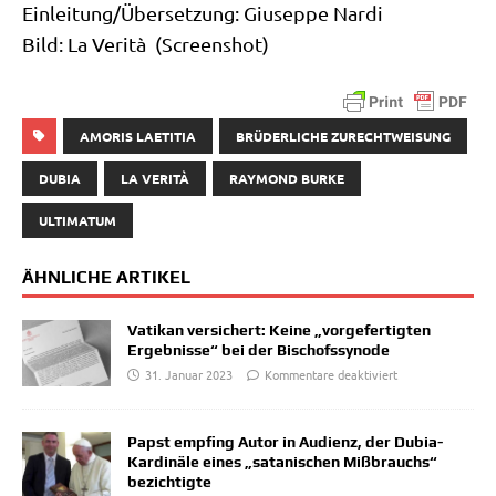
Einleitung/​Übersetzung: Giu­sep­pe Nardi
Bild: La Veri­tà (Screen­shot)
AMORIS LAETITIA
BRÜDERLICHE ZURECHTWEISUNG
DUBIA
LA VERITÀ
RAYMOND BURKE
ULTIMATUM
ÄHNLICHE ARTIKEL
Vatikan versichert: Keine „vorgefertigten
Ergebnisse“ bei der Bischofssynode
31. Januar 2023
Kommentare deaktiviert
Papst empfing Autor in Audienz, der Dubia-
Kardinäle eines „satanischen Mißbrauchs“
bezichtigte