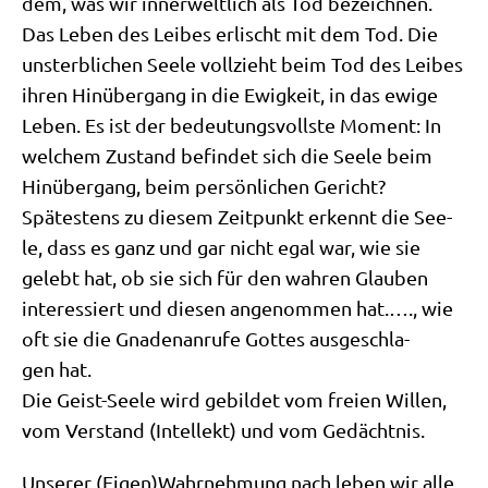
dem, was wir inner­welt­lich als Tod bezeich­nen.
Das Leben des Lei­bes erlischt mit dem Tod. Die
unsterb­li­chen See­le voll­zieht beim Tod des Lei­bes
ihren Hin­über­gang in die Ewig­keit, in das ewi­ge
Leben. Es ist der bedeu­tungs­voll­ste Moment: In
wel­chem Zustand befin­det sich die See­le beim
Hin­über­gang, beim per­sön­li­chen Gericht?
Spä­te­stens zu die­sem Zeit­punkt erkennt die See­
le, dass es ganz und gar nicht egal war, wie sie
gelebt hat, ob sie sich für den wah­ren Glau­ben
inter­es­siert und die­sen ange­nom­men hat.…., wie
oft sie die Gna­den­an­ru­fe Got­tes aus­ge­schla­
gen hat.
Die Geist-See­le wird gebil­det vom frei­en Wil­len,
vom Ver­stand (Intel­lekt) und vom Gedächtnis.
Unse­rer (Eigen)Wahrnehmung nach leben wir alle