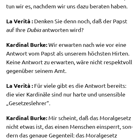
tun wir es, nach­dem wir uns dazu bera­ten haben.
La Veri­tà :
Den­ken Sie denn noch, daß der Papst
auf Ihre
Dubia
ant­wor­ten wird?
Kar­di­nal Bur­ke:
Wir erwar­ten nach wie vor eine
Ant­wort vom Papst als unse­rem höch­sten Hir­ten.
Kei­ne Ant­wort zu erwar­ten, wäre nicht respekt­voll
gegen­über sei­nem Amt.
La Veri­tà :
Für vie­le gibt es die Ant­wort bereits:
die vier Kar­di­nä­le sind nur har­te und unsen­si­ble
„Geset­zes­leh­rer“.
Kar­di­nal Bur­ke:
Mir scheint, daß das Moral­ge­setz
nicht etwas ist, das einen Men­schen ein­sperrt, son­
dern das genaue Gegen­teil: das Moral­ge­setz