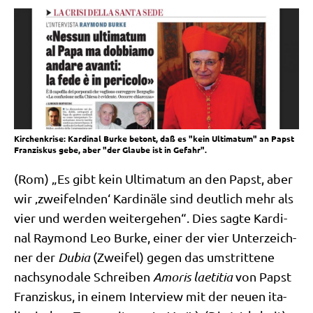
Kirchenkrise: Kardinal Burke betont, daß es "kein Ultimatum" an Papst
Franziskus gebe, aber "der Glaube ist in Gefahr".
(Rom) „Es gibt kein Ulti­ma­tum an den Papst, aber
wir ‚zwei­feln­den‘ Kar­di­nä­le sind deut­lich mehr als
vier und wer­den wei­ter­ge­hen“. Dies sag­te Kar­di­
nal Ray­mond Leo Bur­ke, einer der vier Unter­zeich­
ner der
Dubia
(Zwei­fel) gegen das umstrit­te­ne
nach­syn­oda­le Schrei­ben
Amo­ris lae­ti­tia
von Papst
Fran­zis­kus, in einem Inter­view mit der neu­en ita­