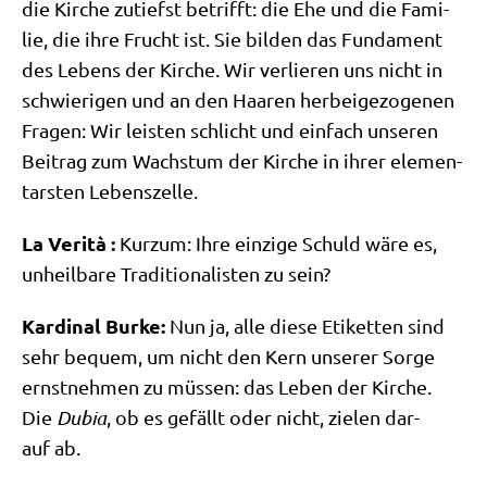
die Kir­che zutiefst betrifft: die Ehe und die Fami­
lie, die ihre Frucht ist. Sie bil­den das Fun­da­ment
des Lebens der Kir­che. Wir ver­lie­ren uns nicht in
schwie­ri­gen und an den Haa­ren her­bei­ge­zo­ge­nen
Fra­gen: Wir lei­sten schlicht und ein­fach unse­ren
Bei­trag zum Wachs­tum der Kir­che in ihrer ele­men­
tar­sten Lebenszelle.
La Veri­tà :
Kurz­um: Ihre ein­zi­ge Schuld wäre es,
unheil­ba­re Tra­di­tio­na­li­sten zu sein?
Kar­di­nal Bur­ke:
Nun ja, alle die­se Eti­ket­ten sind
sehr bequem, um nicht den Kern unse­rer Sor­ge
ernst­neh­men zu müs­sen: das Leben der Kir­che.
Die
Dubia
, ob es gefällt oder nicht, zie­len dar­
auf ab.