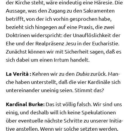
der Kir­che steht, wäre ein­deu­tig eine Häre­sie. Die
Aus­sa­ge, was den Zugang zu den Sakra­men­ten
betrifft, von der ich vor­hin gespro­chen habe,
bezieht sich hin­ge­gen auf eine Pra­xis, die zwei
Dok­tri­nen wider­spricht: der Unauf­lös­lich­keit der
Ehe und der Real­prä­senz Jesu in der Eucha­ri­stie.
Zunächst kön­nen wir mit Sicher­heit sagen, daß es
sich dabei um einen Irr­tum handelt.
La Veri­tà :
Keh­ren wir zu den
Dubia
zurück. Man­
che haben unter­stellt, daß die vier Kar­di­nä­le sich
unter­ein­an­der unei­nig sei­en. Stimmt das?
Kar­di­nal Bur­ke:
Das ist völ­lig falsch. Wir sind uns
einig, und des­halb will ich kei­ne Spe­ku­la­tio­nen
über even­tu­el­le näch­ste Schrit­te zu unse­rer Initia­
ti­ve anstel­len. Wenn wir sol­che setz­ten wer­den,