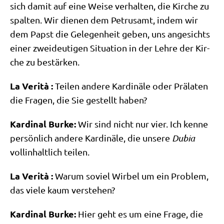
sich damit auf eine Wei­se ver­hal­ten, die Kir­che zu
spal­ten. Wir die­nen dem Petrus­amt, indem wir
dem Papst die Gele­gen­heit geben, uns ange­sichts
einer zwei­deu­ti­gen Situa­ti­on in der Leh­re der Kir­
che zu bestärken.
La Veri­tà :
Tei­len ande­re Kar­di­nä­le oder Prä­la­ten
die Fra­gen, die Sie gestellt haben?
Kar­di­nal Bur­ke:
Wir sind nicht nur vier. Ich ken­ne
per­sön­lich ande­re Kar­di­nä­le, die unse­re
Dubia
voll­in­halt­lich teilen.
La Veri­tà :
War­um soviel Wir­bel um ein Pro­blem,
das vie­le kaum verstehen?
Kar­di­nal Bur­ke:
Hier geht es um eine Fra­ge, die