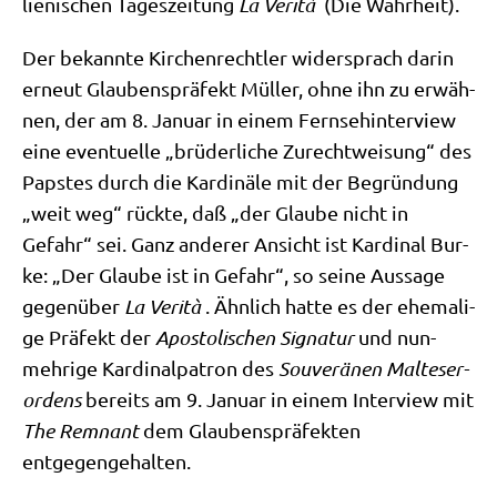
lie­ni­schen Tages­zei­tung
La Veri­tà
(Die Wahrheit).
Der bekann­te Kir­chen­recht­ler wider­sprach dar­in
erneut Glau­bens­prä­fekt Mül­ler, ohne ihn zu erwäh­
nen, der am 8. Janu­ar in einem Fern­seh­in­ter­view
eine even­tu­el­le „brü­der­li­che Zurecht­wei­sung“ des
Pap­stes durch die Kar­di­nä­le mit der Begrün­dung
„weit weg“ rück­te, daß „der Glau­be nicht in
Gefahr“ sei. Ganz ande­rer Ansicht ist Kar­di­nal Bur­
ke: „Der Glau­be ist in Gefahr“, so sei­ne Aus­sa­ge
gegen­über
La Veri­tà
. Ähn­lich hat­te es der ehe­ma­li­
ge Prä­fekt der
Apo­sto­li­schen Signa­tur
und nun­
meh­ri­ge Kar­di­nal­pa­tron des
Sou­ve­rä­nen Mal­te­ser­
or­dens
bereits am 9. Janu­ar in einem Inter­view mit
The Rem­nant
dem Glau­bens­prä­fek­ten
entgegengehalten.