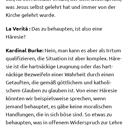
was Jesus selbst gelehrt hat und immer von der
Kir­che gelehrt wurde.
La Veri­tà :
Das zu behaup­ten, ist also eine
Häresie?
Kar­di­nal Bur­ke:
Nein, man kann es aber als Irr­tum
qua­li­fi­zie­ren, die Situa­ti­on ist aber kom­plex. Häre­
sie ist die hart­näcki­ge Leug­nung oder das hart­
näcki­ge Bezwei­feln einer Wahr­heit durch einen
Getauf­ten, die gemäß gött­li­chem und katho­li­
schem Glau­ben zu glau­ben ist. Von einer Häre­sie
könn­ten wir bei­spiels­wei­se spre­chen, wenn
jemand behaup­tet, es gäbe kei­ne mora­li­schen
Hand­lun­gen, die in sich böse sind. So etwas zu
behaup­ten, was in offe­nem Wider­spruch zur Leh­re