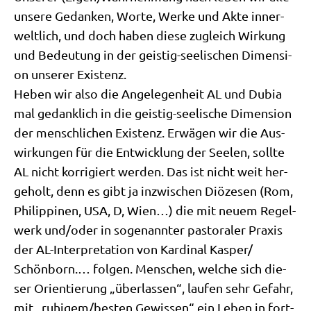
unse­re Gedan­ken, Wor­te, Wer­ke und Akte inner­
welt­lich, und doch haben die­se zugleich Wir­kung
und Bedeu­tung in der gei­stig-see­li­schen Dimen­si­
on unse­rer Existenz.
Heben wir also die Ange­le­gen­heit AL und Dubia
mal gedank­lich in die gei­stig-see­li­sche Dimen­si­on
der mensch­li­chen Exi­stenz. Erwä­gen wir die Aus­
wir­kun­gen für die Ent­wick­lung der See­len, soll­te
AL nicht kor­ri­giert wer­den. Das ist nicht weit her­
ge­holt, denn es gibt ja inzwi­schen Diö­ze­sen (Rom,
Phil­ip­pi­nen, USA, D, Wien…) die mit neu­em Regel­
werk und/​oder in soge­nann­ter pasto­ra­ler Pra­xis
der AL-Inter­pre­ta­ti­on von Kar­di­nal Kasper/​
Schönborn.… fol­gen. Men­schen, wel­che sich die­
ser Ori­en­tie­rung „über­las­sen“, lau­fen sehr Gefahr,
mit „ruhigem/​besten Gewis­sen“ ein Leben in fort­