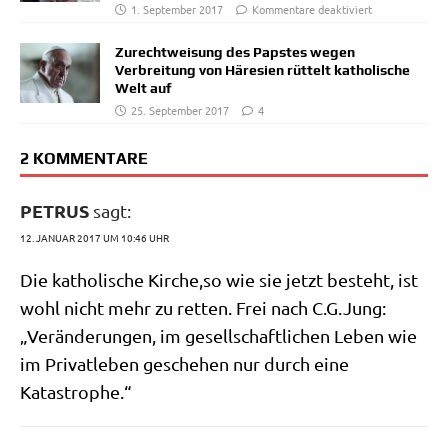
1. September 2017
Kommentare deaktiviert
Zurechtweisung des Papstes wegen
Verbreitung von Häresien rüttelt katholische
Welt auf
25. September 2017
4
2 KOMMENTARE
PETRUS
sagt:
12. JANUAR 2017 UM 10:46 UHR
Die katho­li­sche Kirche,so wie sie jetzt besteht, ist
wohl nicht mehr zu ret­ten. Frei nach C.G.Jung:
„Ver­än­de­run­gen, im gesell­schaft­li­chen Leben wie
im Pri­vat­le­ben gesche­hen nur durch eine
Katastrophe.“