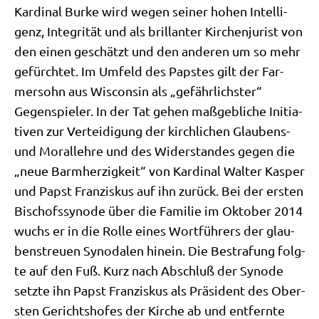
Kar­di­nal Bur­ke wird wegen sei­ner hohen Intel­li­
genz, Inte­gri­tät und als bril­lan­ter Kir­chen­ju­rist von
den einen geschätzt und den ande­ren um so mehr
gefürch­tet. Im Umfeld des Pap­stes gilt der Far­
mer­sohn aus Wis­con­sin als „gefähr­lich­ster“
Gegen­spie­ler. In der Tat gehen maß­geb­li­che Initia­
ti­ven zur Ver­tei­di­gung der kirch­li­chen Glau­bens-
und Moral­leh­re und des Wider­stan­des gegen die
„neue Barm­her­zig­keit“ von Kar­di­nal Wal­ter Kas­per
und Papst Fran­zis­kus auf ihn zurück. Bei der ersten
Bischofs­syn­ode über die Fami­lie im Okto­ber 2014
wuchs er in die Rol­le eines Wort­füh­rers der glau­
bens­treu­en Syn­oda­len hin­ein. Die Bestra­fung folg­
te auf den Fuß. Kurz nach Abschluß der Syn­ode
setz­te ihn Papst Fran­zis­kus als Prä­si­dent des Ober­
sten Gerichts­ho­fes der Kir­che ab und ent­fern­te