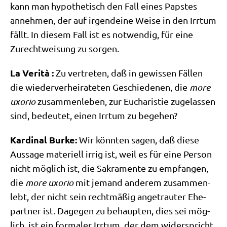
kann man hypo­the­tisch den Fall eines Pap­stes
anneh­men, der auf irgend­ei­ne Wei­se in den Irr­tum
fällt. In die­sem Fall ist es not­wen­dig, für eine
Zurecht­wei­sung zu sorgen.
La Veri­tà :
Zu ver­tre­ten, daß in gewis­sen Fäl­len
die wie­der­ver­hei­ra­te­ten Geschie­de­nen, die
more
uxorio
zusam­men­le­ben, zur Eucha­ri­stie zuge­las­sen
sind, bedeu­tet, einen Irr­tum zu begehen?
Kar­di­nal Bur­ke:
Wir könn­ten sagen, daß die­se
Aus­sa­ge mate­ri­ell irrig ist, weil es für eine Per­son
nicht mög­lich ist, die Sakra­men­te zu emp­fan­gen,
die
more uxorio
mit jemand ande­rem zusam­men­
lebt, der nicht sein recht­mä­ßig ange­trau­ter Ehe­
part­ner ist. Dage­gen zu behaup­ten, dies sei mög­
lich, ist ein for­ma­ler Irr­tum, der dem wider­spricht,