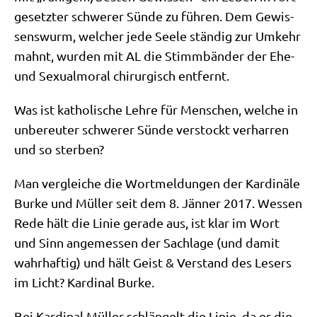
ge­setz­ter schwe­rer Sün­de zu füh­ren. Dem Gewis­
sens­wurm, wel­cher jede See­le stän­dig zur Umkehr
mahnt, wur­den mit AL die Stimm­bän­der der Ehe-
und Sexu­al­mo­ral chir­ur­gisch entfernt.
Was ist katho­li­sche Leh­re für Men­schen, wel­che in
unbe­reu­ter schwe­rer Sün­de ver­stockt ver­har­ren
und so sterben?
Man ver­glei­che die Wort­mel­dun­gen der Kar­di­nä­le
Bur­ke und Mül­ler seit dem 8. Jän­ner 2017. Wes­sen
Rede hält die Linie gera­de aus, ist klar im Wort
und Sinn ange­mes­sen der Sach­la­ge (und damit
wahr­haf­tig) und hält Geist & Ver­stand des Lesers
im Licht? Kar­di­nal Burke.
Bei Kar­di­nal Mül­ler schlän­gelt die Linie, da er die­