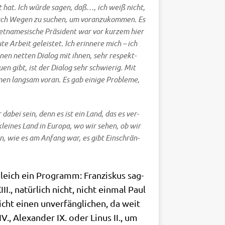
cht hat. Ich wür­de sagen, daß…, ich weiß nicht,
d nach Wegen zu suchen, um vor­an­zu­kom­men. Es
­na­me­si­sche Prä­si­dent war vor kur­zem hier
e Arbeit gelei­stet. Ich erin­ne­re mich – ich
einen net­ten Dia­log mit ihnen, sehr respekt­
­en gibt, ist der Dia­log sehr schwie­rig. Mit
en lang­sam vor­an. Es gab eini­ge Pro­ble­me,
dabei sein, denn es ist ein Land, das es ver­
 klei­nes Land in Euro­pa, wo wir sehen, ob wir
en, wie es am Anfang war, es gibt Ein­schrän­
gleich ein Pro­gramm: Fran­zis­kus sag­
I., natür­lich nicht, nicht ein­mal Paul
icht einen unver­fäng­li­chen, da weit
., Alex­an­der IX. oder Linus II., um