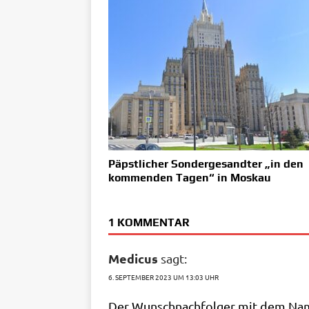
Päpstlicher Sondergesandter „in den
kommenden Tagen“ in Moskau
1 KOMMENTAR
Medicus
sagt:
6. SEPTEMBER 2023 UM 13:03 UHR
Der Wunsch­nach­fol­ger mit dem Namen