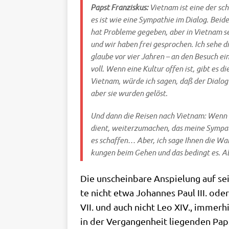
Papst Fran­zis­kus:
Viet­nam ist eine der sch
es ist wie eine Sym­pa­thie im Dia­log. Bei­
hat Pro­ble­me gege­ben, aber in Viet­nam se
und wir haben frei gespro­chen. Ich sehe die
glau­be vor vier Jah­ren – an den Besuch eine
voll. Wenn eine Kul­tur offen ist, gibt es di
Viet­nam, wür­de ich sagen, daß der Dia­log 
aber sie wur­den gelöst.
Und dann die Rei­sen nach Viet­nam: Wenn ic
dient, wei­ter­zu­ma­chen, das mei­ne Sym­pa
es schaf­fen… Aber, ich sage Ihnen die Wahr
kun­gen beim Gehen und das bedingt es. Ab
Die unschein­ba­re Anspie­lung auf sei
te nicht etwa Johan­nes Paul III. oder 
VII. und auch nicht Leo XIV., immer­hin
in der Ver­gan­gen­heit lie­gen­den Pap