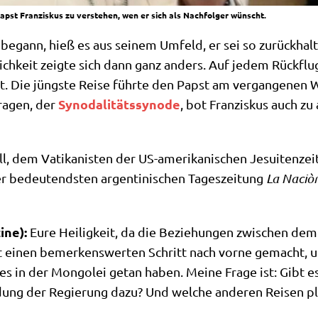
pst Franziskus zu verstehen, wen er sich als Nachfolger wünscht.
kat begann, hieß es aus sei­nem Umfeld, er sei so zurück­ha
lich­keit zeig­te sich dann ganz anders. Auf jedem Rück­flug
tatt. Die jüng­ste Rei­se führ­te den Papst am ver­gan­ge­ne
Syn­oda­li­täts­syn­ode
ra­gen, der
, bot Fran­zis­kus auch zu
dem Vati­ka­ni­sten der US-ame­ri­ka­ni­schen Jesui­ten­zeit
 der bedeu­tend­sten argen­ti­ni­schen Tages­zei­tung
La Naciò
­ne):
Eure Hei­lig­keit, da die Bezie­hun­gen zwi­schen dem
it einen bemer­kens­wer­ten Schritt nach vor­ne gemacht, und
s in der Mon­go­lei getan haben. Mei­ne Fra­ge ist: Gibt es 
­dung der Regie­rung dazu? Und wel­che ande­ren Rei­sen pl