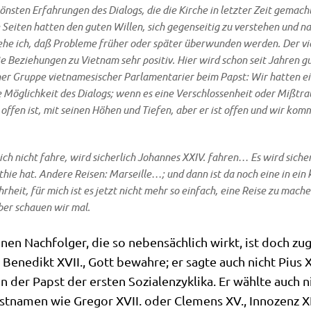
ön­sten Erfah­run­gen des Dia­logs, die die Kir­che in letz­ter Zeit gema
de Sei­ten hat­ten den guten Wil­len, sich gegen­sei­tig zu ver­ste­hen un
he ich, daß Pro­ble­me frü­her oder spä­ter über­wun­den wer­den. Der viet
 Bezie­hun­gen zu Viet­nam sehr posi­tiv. Hier wird schon seit Jah­ren gut
r Grup­pe viet­na­me­si­scher Par­la­men­ta­ri­er beim Papst: Wir hat­ten 
e Mög­lich­keit des Dia­logs; wenn es eine Ver­schlos­sen­heit oder Miß­trau
offen ist, mit sei­nen Höhen und Tie­fen, aber er ist offen und wir kom­m
h nicht fah­re, wird sicher­lich Johan­nes XXIV. fah­ren… Es wird sicher 
­thie hat. Ande­re Rei­sen: Mar­seil­le…; und dann ist da noch eine in ein
­heit, für mich ist es jetzt nicht mehr so ein­fach, eine Rei­se zu mach
er schau­en wir mal.
­nen Nach­fol­ger, die so neben­säch­lich wirkt, ist doch zu
Bene­dikt XVII., Gott bewah­re; er sag­te auch nicht Pius XII
 der Papst der ersten Sozi­al­enzy­kli­ka. Er wähl­te auch n
st­na­men wie Gre­gor XVII. oder Cle­mens XV., Inno­zenz XIV