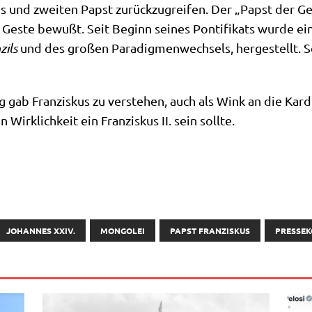
 und zwei­ten Papst zurück­zu­grei­fen. Der „Papst der Ges
e Geste bewußt. Seit Beginn sei­nes Pon­ti­fi­kats wur­de e
zils
und des gro­ßen Para­dig­men­wech­sels, her­ge­stellt. So
 gab Fran­zis­kus zu ver­ste­hen, auch als Wink an die Kar­di­
irk­lich­keit ein Fran­zis­kus II. sein sollte.
JOHANNES XXIV.
MONGOLEI
PAPST FRANZISKUS
PRESSE