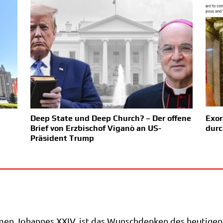
Deep State und Deep Church? – Der offene
Exor
Brief von Erzbischof Viganò an US-
durc
Präsident Trump
 Johan­nes XXIV. ist das Wunsch­den­ken des heu­ti­gen Na