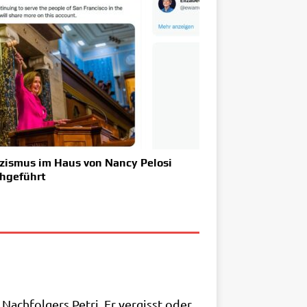
zismus im Haus von Nancy Pelosi
hgeführt
ch­fol­gers Petri. Er ver­gisst oder