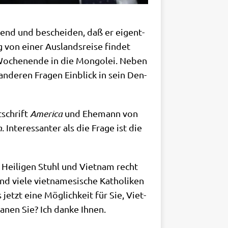
l­tend und beschei­den, daß er eigent­
 von einer Aus­lands­rei­se fin­det
n Wochen­en­de in die Mon­go­lei. Neben
 ande­ren Fra­gen Ein­blick in sein Den­
­schrift
Ame­ri­ca
und Ehe­mann von
n
. Inter­es­san­ter als die Fra­ge ist die
 Hei­li­gen Stuhl und Viet­nam recht
 vie­le viet­na­me­si­sche Katho­li­ken
jetzt eine Mög­lich­keit für Sie, Viet­
a­nen Sie? Ich dan­ke Ihnen.