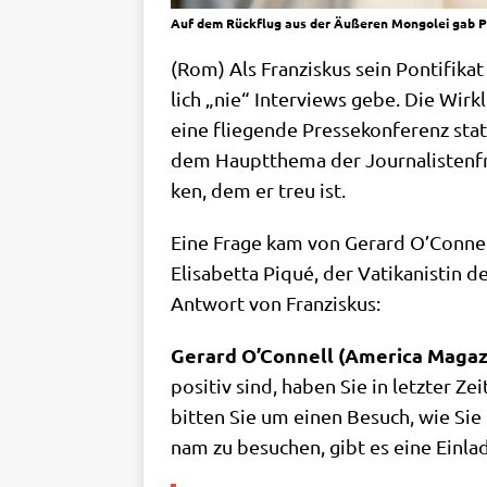
Auf dem Rückflug aus der Äußeren Mongolei gab Pa
(Rom) Als Fran­zis­kus sein Pon­ti­fi­
lich „nie“ Inter­views gebe. Die Wirk­
eine flie­gen­de Pres­se­kon­fe­renz s
dem Haupt­the­ma der Jour­na­li­sten­f
ken, dem er treu ist.
Eine Fra­ge kam von Gerard O’Connell, 
Eli­sa­bet­ta Piqué, der Vati­ka­ni­stin
Ant­wort von Franziskus:
Gerard O’Connell (Ame­ri­ca Maga­zi
posi­tiv sind, haben Sie in letz­ter Ze
bit­ten Sie um einen Besuch, wie Sie e
nam zu besu­chen, gibt es eine Ein­la