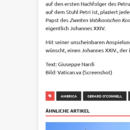
auf den ersten Nach­fol­ger des Petrus
auf dem Stuhl Petri ist, pla­ziert jed
Papst des
Zwei­ten Vati­ka­ni­schen Kon­
eigent­lich Johan­nes XXIV.
Mit sei­ner unschein­ba­ren Anspie­lung
wünscht, einen Johan­nes XXIV., der in W
Text: Giu­sep­pe Nar­di
Bild: Vati​can​.va (Screen­shot)
AMERICA
GERARD O'CONNELL
ÄHNLICHE ARTIKEL