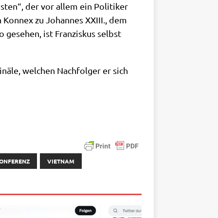
ten“, der vor allem ein Poli­ti­ker
in Kon­nex zu Johan­nes XXIII., dem
 gese­hen, ist Fran­zis­kus selbst
nä­le, wel­chen Nach­fol­ger er sich
KONFERENZ
VIETNAM