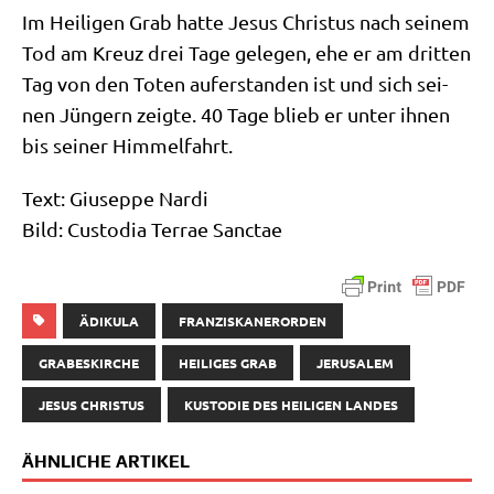
Im Hei­li­gen Grab hat­te Jesus Chri­stus nach sei­nem
Tod am Kreuz drei Tage gele­gen, ehe er am drit­ten
Tag von den Toten auf­er­stan­den ist und sich sei­
nen Jün­gern zeig­te. 40 Tage blieb er unter ihnen
bis sei­ner Himmelfahrt.
Text: Giu­sep­pe Nardi
Bild: Cus­to­dia Ter­rae Sanctae
ÄDIKULA
FRANZISKANERORDEN
GRABESKIRCHE
HEILIGES GRAB
JERUSALEM
JESUS CHRISTUS
KUSTODIE DES HEILIGEN LANDES
ÄHNLICHE ARTIKEL