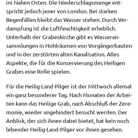
im Nahen Osten. Die Nie­der­schlags­men­ge ent­
spricht jedoch jener von Lon­don. Bei star­ken
Regen­fäl­len bleibt das Was­ser ste­hen. Durch Ver­
damp­fung ist die Luft­feuch­tig­keit erheb­lich.
Unter­halb der Gra­bes­kir­che gibt es Was­ser­an­
samm­lun­gen in Hohl­räu­men von Vor­gän­ger­bau­ten
und in der zer­stör­ten alten Kana­li­sa­ti­on. Alles
Aspek­te, die für die Kon­ser­vie­rung des Hei­li­gen
Gra­bes eine Rol­le spielen.
Für die Hei­lig-Land-Pil­ger ist der Mitt­woch alle­mal
ein ganz beson­de­rer Tag. Nach Mona­ten der Arbei­
ten kann das Hei­li­ge Grab, nach Abschluß der Zere­
mo­nie, wie­der unge­hin­dert besucht wer­den. Der
Anblick, der sich ihnen dabei bie­tet, hat kein noch
leben­der Hei­lig-Land-Pil­ger vor ihnen gesehen.