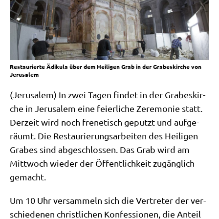
Restaurierte Ädikula über dem Heiligen Grab in der Grabeskirche von
Jerusalem
(Jeru­sa­lem) In zwei Tagen fin­det in der Gra­bes­kir­
che in Jeru­sa­lem eine fei­er­li­che Zere­mo­nie statt.
Der­zeit wird noch fre­ne­tisch geputzt und auf­ge­
räumt. Die Restau­rie­rungs­ar­bei­ten des Hei­li­gen
Gra­bes sind abge­schlos­sen. Das Grab wird am
Mitt­woch wie­der der Öffent­lich­keit zugäng­lich
gemacht.
Um 10 Uhr ver­sam­meln sich die Ver­tre­ter der ver­
schie­de­nen christ­li­chen Kon­fes­sio­nen, die Anteil