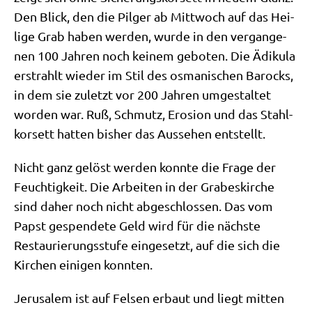
Den Blick, den die Pil­ger ab Mitt­woch auf das Hei­
li­ge Grab haben wer­den, wur­de in den ver­gan­ge­
nen 100 Jah­ren noch kei­nem gebo­ten. Die Ädi­ku­la
erstrahlt wie­der im Stil des osma­ni­schen Barocks,
in dem sie zuletzt vor 200 Jah­ren umge­stal­tet
wor­den war. Ruß, Schmutz, Ero­si­on und das Stahl­
kor­sett hat­ten bis­her das Aus­se­hen entstellt.
Nicht ganz gelöst wer­den konn­te die Fra­ge der
Feuch­tig­keit. Die Arbei­ten in der Gra­bes­kir­che
sind daher noch nicht abge­schlos­sen. Das vom
Papst gespen­de­te Geld wird für die näch­ste
Restau­rie­rungs­stu­fe ein­ge­setzt, auf die sich die
Kir­chen eini­gen konnten.
Jeru­sa­lem ist auf Fel­sen erbaut und liegt mit­ten