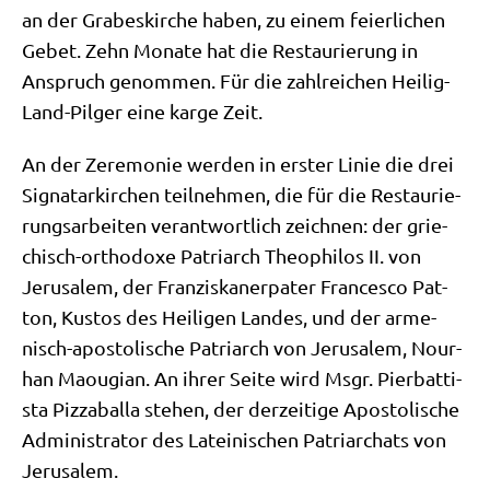
an der Gra­bes­kir­che haben, zu einem fei­er­li­chen
Gebet. Zehn Mona­te hat die Restau­rie­rung in
Anspruch genom­men. Für die zahl­rei­chen Hei­lig-
Land-Pil­ger eine kar­ge Zeit.
An der Zere­mo­nie wer­den in erster Linie die drei
Signa­tar­kir­chen teil­neh­men, die für die Restau­rie­
rungs­ar­bei­ten ver­ant­wort­lich zeich­nen: der grie­
chisch-ortho­do­xe Patri­arch Theo­phi­los II. von
Jeru­sa­lem, der Fran­zis­ka­ner­pa­ter Fran­ces­co Pat­
ton, Kustos des Hei­li­gen Lan­des, und der arme­
nisch-apo­sto­li­sche Patri­arch von Jeru­sa­lem, Nour­
han Maou­gi­an. An ihrer Sei­te wird Msgr. Pier­bat­ti­
sta Piz­za­bal­la ste­hen, der der­zei­ti­ge Apo­sto­li­sche
Admi­ni­stra­tor des Latei­ni­schen Patri­ar­chats von
Jerusalem.