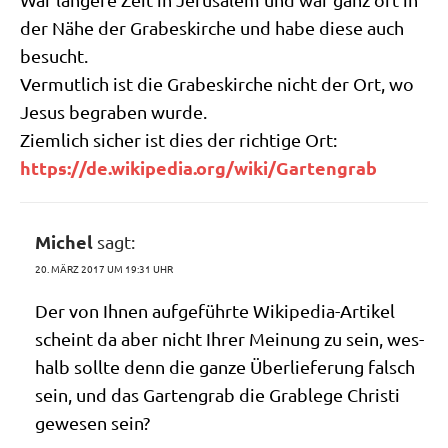
der Nähe der Gra­bes­kir­che und habe die­se auch
besucht.
Ver­mut­lich ist die Gra­bes­kir­che nicht der Ort, wo
Jesus begra­ben wurde.
Ziem­lich sicher ist dies der rich­ti­ge Ort:
https://​de​.wiki​pe​dia​.org/​w​i​k​i​/​G​a​r​t​e​n​g​rab
Michel
sagt:
20. MÄRZ 2017 UM 19:31 UHR
Der von Ihnen auf­ge­führ­te Wiki­pe­dia-Arti­kel
scheint da aber nicht Ihrer Mei­nung zu sein, wes­
halb soll­te denn die gan­ze Über­lie­fe­rung falsch
sein, und das Gar­ten­grab die Grab­le­ge Chri­sti
gewe­sen sein?