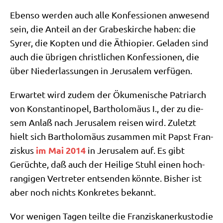
Eben­so wer­den auch alle Kon­fes­sio­nen anwe­send
sein, die Anteil an der Gra­bes­kir­che haben: die
Syrer, die Kop­ten und die Äthio­pi­er. Gela­den sind
auch die übri­gen christ­li­chen Kon­fes­sio­nen, die
über Nie­der­las­sun­gen in Jeru­sa­lem verfügen.
Erwar­tet wird zudem der Öku­me­ni­sche Patri­arch
von Kon­stan­ti­no­pel, Bar­tho­lo­mä­us I., der zu die­
sem Anlaß nach Jeru­sa­lem rei­sen wird. Zuletzt
hielt sich Bar­tho­lo­mä­us zusam­men mit Papst Fran­
im Mai 2014
zis­kus
in Jeru­sa­lem auf. Es gibt
Gerüch­te, daß auch der Hei­li­ge Stuhl einen hoch­
ran­gi­gen Ver­tre­ter ent­sen­den könn­te. Bis­her ist
aber noch nichts Kon­kre­tes bekannt.
Vor weni­gen Tagen teil­te die Fran­zis­ka­ner­kus­to­die