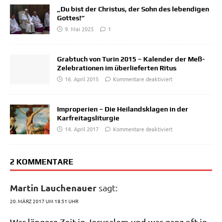
„Du bist der Christus, der Sohn des lebendigen
Gottes!“
9. Mai 2025
1
Grabtuch von Turin 2015 – Kalender der Meß-
Zelebrationen im überlieferten Ritus
16. April 2015
Kommentare deaktiviert
Improperien – Die Heilandsklagen in der
Karfreitagsliturgie
14. April 2017
Kommentare deaktiviert
2 KOMMENTARE
Martin Lauchenauer
sagt:
20. MÄRZ 2017 UM 18:51 UHR
War län­ge­re Zeit in Jeru­sa­lem und war ganz oft in