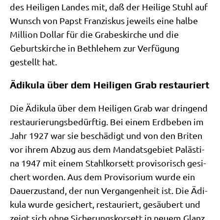
des Hei­li­gen Lan­des mit, daß der Hei­li­ge Stuhl auf
Wunsch von Papst Fran­zis­kus jeweils eine hal­be
Mil­li­on Dol­lar für die Gra­bes­kir­che und die
Geburts­kir­che in Beth­le­hem zur Ver­fü­gung
gestellt hat.
Ädikula über dem Heiligen Grab restauriert
Die Ädi­ku­la über dem Hei­li­gen Grab war drin­gend
restau­rie­rungs­be­dürf­tig. Bei einem Erd­be­ben im
Jahr 1927 war sie beschä­digt und von den Bri­ten
vor ihrem Abzug aus dem Man­dats­ge­biet Palä­sti­
na 1947 mit einem Stahl­kor­sett pro­vi­so­risch gesi­
chert wor­den. Aus dem Pro­vi­so­ri­um wur­de ein
Dau­er­zu­stand, der nun Ver­gan­gen­heit ist. Die Ädi­
ku­la wur­de gesi­chert, restau­riert, gesäu­bert und
zeigt sich ohne Siche­rungs­kor­sett in neu­em Glanz.