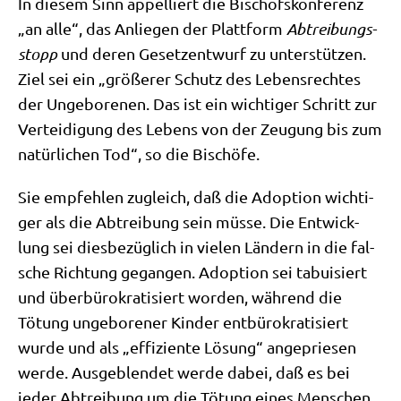
In die­sem Sinn appel­liert die Bischofs­kon­fe­renz
„an alle“, das Anlie­gen der Platt­form
Abtrei­bungs­
stopp
und deren Gesetz­ent­wurf zu unter­stüt­zen.
Ziel sei ein „grö­ße­rer Schutz des Lebens­rech­tes
der Unge­bo­re­nen. Das ist ein wich­ti­ger Schritt zur
Ver­tei­di­gung des Lebens von der Zeu­gung bis zum
natür­li­chen Tod“, so die Bischöfe.
Sie emp­feh­len zugleich, daß die Adop­ti­on wich­ti­
ger als die Abtrei­bung sein müs­se. Die Ent­wick­
lung sei dies­be­züg­lich in vie­len Län­dern in die fal­
sche Rich­tung gegan­gen. Adop­ti­on sei tabui­siert
und über­bü­ro­kra­ti­siert wor­den, wäh­rend die
Tötung unge­bo­re­ner Kin­der ent­bü­ro­kra­ti­siert
wur­de und als „effi­zi­en­te Lösung“ ange­prie­sen
wer­de. Aus­ge­blen­det wer­de dabei, daß es bei
jeder Abtrei­bung um die Tötung eines Men­schen