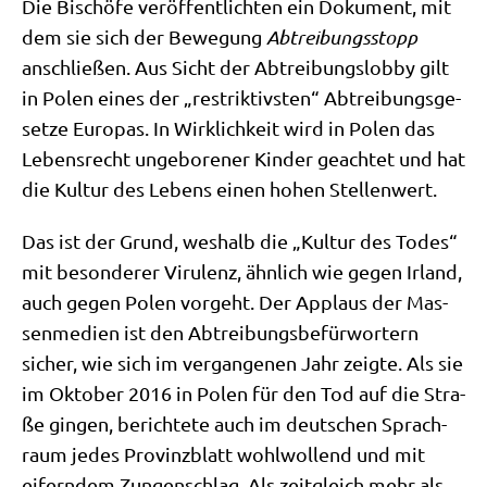
Die Bischö­fe ver­öf­fent­lich­ten ein Doku­ment, mit
dem sie sich der Bewe­gung
Abtrei­bungs­stopp
anschlie­ßen. Aus Sicht der Abtrei­bungs­lob­by gilt
in Polen eines der „restrik­tiv­sten“ Abtrei­bungs­ge­
set­ze Euro­pas. In Wirk­lich­keit wird in Polen das
Lebens­recht unge­bo­re­ner Kin­der geach­tet und hat
die Kul­tur des Lebens einen hohen Stellenwert.
Das ist der Grund, wes­halb die „Kul­tur des Todes“
mit beson­de­rer Viru­lenz, ähn­lich wie gegen Irland,
auch gegen Polen vor­geht. Der Applaus der Mas­
sen­me­di­en ist den Abtrei­bungs­be­für­wor­tern
sicher, wie sich im ver­gan­ge­nen Jahr zeig­te. Als sie
im Okto­ber 2016 in Polen für den Tod auf die Stra­
ße gin­gen, berich­te­te auch im deut­schen Sprach­
raum jedes Pro­vinz­blatt wohl­wol­lend und mit
eifern­dem Zun­gen­schlag. Als zeit­gleich mehr als