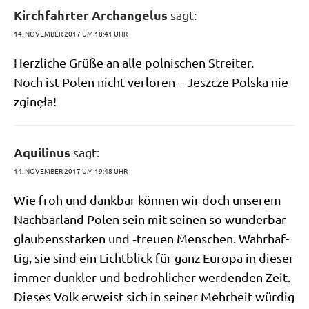
Kirchfahrter Archangelus
sagt:
14. NOVEMBER 2017 UM 18:41 UHR
Herz­li­che Grü­ße an alle pol­ni­schen Streiter.
Noch ist Polen nicht ver­lo­ren – Jeszc­ze Pol­ska nie
zginęła!
Aquilinus
sagt:
14. NOVEMBER 2017 UM 19:48 UHR
Wie froh und dank­bar kön­nen wir doch unse­rem
Nach­bar­land Polen sein mit sei­nen so wun­der­bar
glau­bens­star­ken und ‑treu­en Men­schen. Wahr­haf­
tig, sie sind ein Licht­blick für ganz Euro­pa in die­ser
immer dunk­ler und bedroh­li­cher wer­den­den Zeit.
Die­ses Volk erweist sich in sei­ner Mehr­heit wür­dig