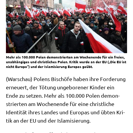
Mehr als 100.000 Polen demonstrierten am Wochenende für ein freies,
unabhängiges und christliches Polen. Kritik wurde an der EU („Die EU ist
nicht Europa“) und der Islamisierung Europas geübt.
(War­schau) Polens Bischö­fe haben ihre For­de­rung
erneu­ert, der Tötung unge­bo­re­ner Kin­der ein
Ende zu set­zen. Mehr als 100.000 Polen demon­
strier­ten am Wochen­en­de für eine christ­li­che
Iden­ti­tät ihres Lan­des und Euro­pas und übten Kri­
tik an der EU und der Islamisierung.