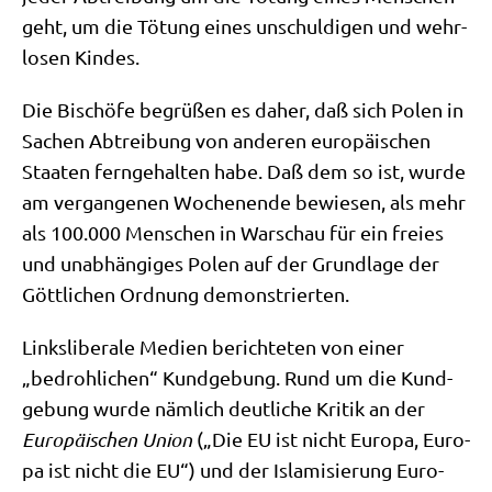
geht, um die Tötung eines unschul­di­gen und wehr­
lo­sen Kindes.
Die Bischö­fe begrü­ßen es daher, daß sich Polen in
Sachen Abtrei­bung von ande­ren euro­päi­schen
Staa­ten fern­ge­hal­ten habe. Daß dem so ist, wur­de
am ver­gan­ge­nen Wochen­en­de bewie­sen, als mehr
als 100.000 Men­schen in War­schau für ein frei­es
und unab­hän­gi­ges Polen auf der Grund­la­ge der
Gött­li­chen Ord­nung demonstrierten.
Links­li­be­ra­le Medi­en berich­te­ten von einer
„bedroh­li­chen“ Kund­ge­bung. Rund um die Kund­
ge­bung wur­de näm­lich deut­li­che Kri­tik an der
Euro­päi­schen Uni­on
(„Die EU ist nicht Euro­pa, Euro­
pa ist nicht die EU“) und der Isla­mi­sie­rung Euro­