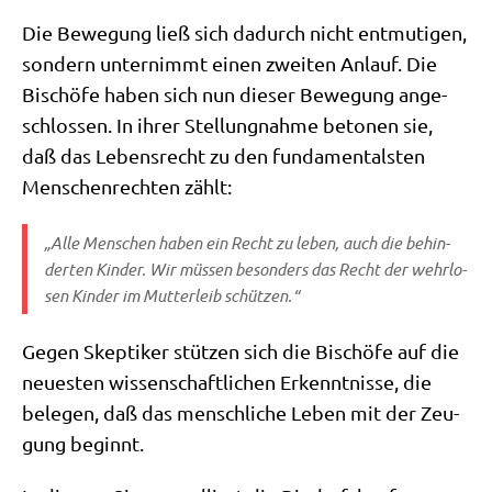
Die Bewe­gung ließ sich dadurch nicht ent­mu­ti­gen,
son­dern unter­nimmt einen zwei­ten Anlauf. Die
Bischö­fe haben sich nun die­ser Bewe­gung ange­
schlos­sen. In ihrer Stel­lung­nah­me beto­nen sie,
daß das Lebens­recht zu den fun­da­men­tal­sten
Men­schen­rech­ten zählt:
„Alle Men­schen haben ein Recht zu leben, auch die behin­
der­ten Kin­der. Wir müs­sen beson­ders das Recht der wehr­lo­
sen Kin­der im Mut­ter­leib schützen.“
Gegen Skep­ti­ker stüt­zen sich die Bischö­fe auf die
neue­sten wis­sen­schaft­li­chen Erkennt­nis­se, die
bele­gen, daß das mensch­li­che Leben mit der Zeu­
gung beginnt.