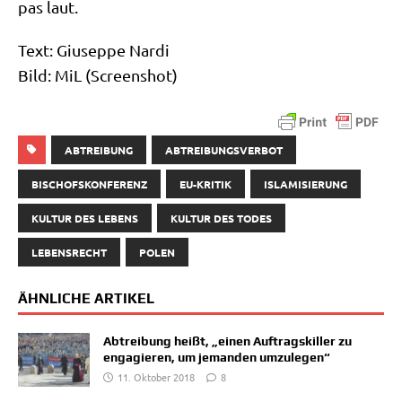
pas laut.
Text: Giu­sep­pe Nardi
Bild: MiL (Screen­shot)
ABTREIBUNG
ABTREIBUNGSVERBOT
BISCHOFSKONFERENZ
EU-KRITIK
ISLAMISIERUNG
KULTUR DES LEBENS
KULTUR DES TODES
LEBENSRECHT
POLEN
ÄHNLICHE ARTIKEL
Abtreibung heißt, „einen Auftragskiller zu
engagieren, um jemanden umzulegen“
11. Oktober 2018
8