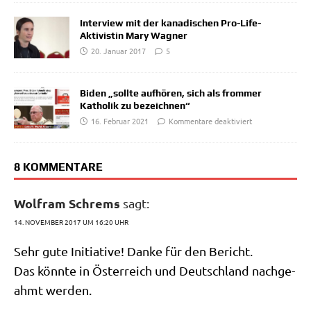
Interview mit der kanadischen Pro-Life-
Aktivistin Mary Wagner
20. Januar 2017
5
Biden „sollte aufhören, sich als frommer
Katholik zu bezeichnen“
16. Februar 2021
Kommentare deaktiviert
8 KOMMENTARE
Wolfram Schrems
sagt:
14. NOVEMBER 2017 UM 16:20 UHR
Sehr gute Initia­ti­ve! Dan­ke für den Bericht.
Das könn­te in Öster­reich und Deutsch­land nach­ge­
ahmt werden.