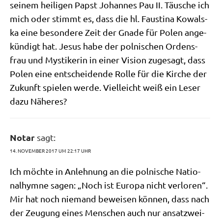
sei­nem hei­li­gen Papst Johan­nes Pau II. Täu­sche ich
mich oder stimmt es, dass die hl. Fausti­na Kowal­s­
ka eine beson­de­re Zeit der Gna­de für Polen ange­
kün­digt hat. Jesus habe der pol­ni­schen Ordens­
frau und Mysti­ke­rin in einer Visi­on zuge­sagt, dass
Polen eine ent­schei­den­de Rol­le für die Kir­che der
Zukunft spie­len wer­de. Viel­leicht weiß ein Leser
dazu Näheres?
Notar
sagt:
14. NOVEMBER 2017 UM 22:17 UHR
Ich möch­te in Anleh­nung an die pol­ni­sche Natio­
nal­hym­ne sagen: „Noch ist Euro­pa nicht ver­lo­ren“.
Mir hat noch nie­mand bewei­sen kön­nen, dass nach
der Zeu­gung eines Men­schen auch nur ansatz­wei­