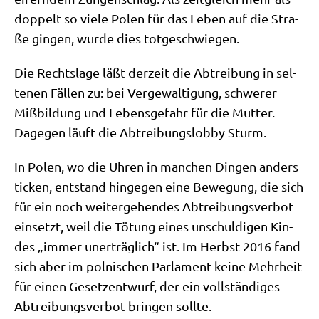
dop­pelt so vie­le Polen für das Leben auf die Stra­
ße gin­gen, wur­de dies totgeschwiegen.
Die Rechts­la­ge läßt der­zeit die Abtrei­bung in sel­
te­nen Fäl­len zu: bei Ver­ge­wal­ti­gung, schwe­rer
Miß­bil­dung und Lebens­ge­fahr für die Mut­ter.
Dage­gen läuft die Abtrei­bungs­lob­by Sturm.
In Polen, wo die Uhren in man­chen Din­gen anders
ticken, ent­stand hin­ge­gen eine Bewe­gung, die sich
für ein noch wei­ter­ge­hen­des Abtrei­bungs­ver­bot
ein­setzt, weil die Tötung eines unschul­di­gen Kin­
des „immer uner­träg­lich“ ist. Im Herbst 2016 fand
sich aber im pol­ni­schen Par­la­ment kei­ne Mehr­heit
für einen Gesetz­ent­wurf, der ein voll­stän­di­ges
Abtrei­bungs­ver­bot brin­gen sollte.