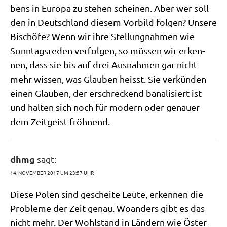
bens in Euro­pa zu ste­hen schei­nen. Aber wer soll
den in Deutsch­land die­sem Vor­bild fol­gen? Unse­re
Bischö­fe? Wenn wir ihre Stel­lung­nah­men wie
Sonn­tags­re­den ver­fol­gen, so müs­sen wir erken­
nen, dass sie bis auf drei Aus­nah­men gar nicht
mehr wis­sen, was Glau­ben heisst. Sie ver­kün­den
einen Glau­ben, der erschreckend bana­li­siert ist
und hal­ten sich noch für modern oder genau­er
dem Zeit­geist fröhnend.
dhmg
sagt:
14. NOVEMBER 2017 UM 23:57 UHR
Die­se Polen sind geschei­te Leu­te, erken­nen die
Pro­ble­me der Zeit genau. Woan­ders gibt es das
nicht mehr. Der Wohl­stand in Län­dern wie Öster­