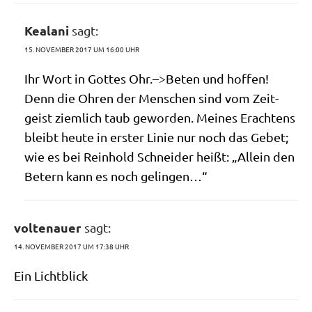
Kealani
sagt:
15. NOVEMBER 2017 UM 16:00 UHR
Ihr Wort in Got­tes Ohr.–>Beten und hoffen!
Denn die Ohren der Men­schen sind vom Zeit­
geist ziem­lich taub gewor­den. Mei­nes Erach­tens
bleibt heu­te in erster Linie nur noch das Gebet;
wie es bei Rein­hold Schnei­der heißt: „Allein den
Betern kann es noch gelingen…“
voltenauer
sagt:
14. NOVEMBER 2017 UM 17:38 UHR
Ein Licht­blick