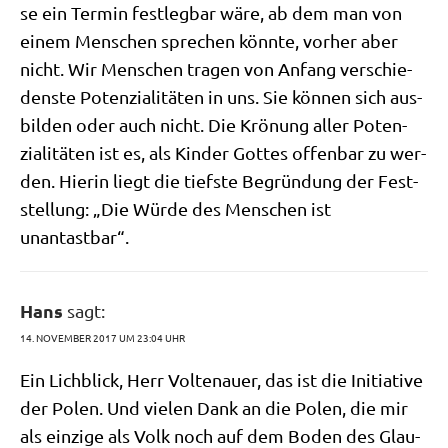
se ein Ter­min fest­leg­bar wäre, ab dem man von
einem Men­schen spre­chen könn­te, vor­her aber
nicht. Wir Men­schen tra­gen von Anfang ver­schie­
den­ste Poten­zia­li­tä­ten in uns. Sie kön­nen sich aus­
bil­den oder auch nicht. Die Krö­nung aller Poten­
zia­li­tä­ten ist es, als Kin­der Got­tes offen­bar zu wer­
den. Hier­in liegt die tief­ste Begrün­dung der Fest­
stel­lung: „Die Wür­de des Men­schen ist
unantastbar“.
Hans
sagt:
14. NOVEMBER 2017 UM 23:04 UHR
Ein Lich­blick, Herr Vol­ten­au­er, das ist die Initia­ti­ve
der Polen. Und vie­len Dank an die Polen, die mir
als ein­zi­ge als Volk noch auf dem Boden des Glau­