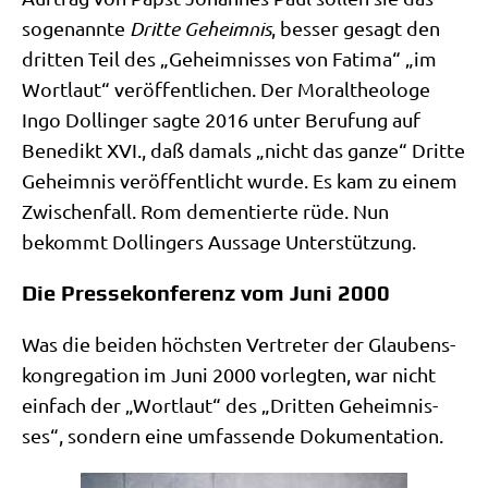
soge­nann­te
Drit­te Geheim­nis
, bes­ser gesagt den
drit­ten Teil des „Geheim­nis­ses von Fati­ma“ „im
Wort­laut“ ver­öf­fent­li­chen. Der Moral­theo­lo­ge
Ingo Dol­lin­ger sag­te 2016 unter Beru­fung auf
Bene­dikt XVI., daß damals „nicht das gan­ze“ Drit­te
Geheim­nis ver­öf­fent­licht wur­de. Es kam zu einem
Zwi­schen­fall. Rom demen­tier­te rüde. Nun
bekommt Dol­lin­gers Aus­sa­ge Unterstützung.
Die Pressekonferenz vom Juni 2000
Was die bei­den höch­sten Ver­tre­ter der Glau­bens­
kon­gre­ga­ti­on im Juni 2000 vor­leg­ten, war nicht
ein­fach der „Wort­laut“ des „Drit­ten Geheim­nis­
ses“, son­dern eine umfas­sen­de Dokumentation.