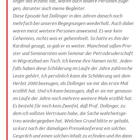
lin­ger das erzählt hat, waren auch ande­re Per­so­nen zuge­
gen, dar­un­ter auch mei­ne Begleiter.
Die­se Epi­so­de hat Dol­lin­ger in den Jah­ren danach noch
mehr­fach bei unse­ren Begeg­nun­gen wie­der­holt. Auch dabei
waren meist wei­te­re Per­so­nen anwe­send. Es war kein
Geheim­nis, nichts was er geheim­hielt. So hat­te es ihm der
Kar­di­nal gesagt, so gab er es wei­ter. Manch­mal saßen Prie­
ster und Semi­na­ri­sten vom Semi­nar der Petrus­bru­der­schaft
in Wigratz­bad am Tisch. Ich ken­ne ihre Namen nicht. Jeden­
falls haben die­se Schil­de­rung im Lau­fe der Jah­re zahl­rei­che
Leu­te gehört. Ich per­sön­lich kann die Schil­de­rung seit dem
Herbst 2000 bezeu­gen, als Dol­lin­ger sie mir das erste Mal
erzählt hat. Und ich kann bezeu­gen, daß er sie mir genau­so
im Lau­fe der Jah­re noch meh­re­re wei­te­re Male erzählt hat.
Es besteht für mich kein Zwei­fel, daß Prof. Dol­lin­ger, zu
dem ich voll­stes Ver­trau­en habe, die Sache wahr­heits­ge­
treu wie­der­ge­ge­ben hat. Wel­chen Grund hät­te er gehabt,
so kurz nach der dama­li­gen Pres­se­kon­fe­renz ein sol­ches
Gespräch und einen sol­chen Inhalt zu erfin­den und ihn dann