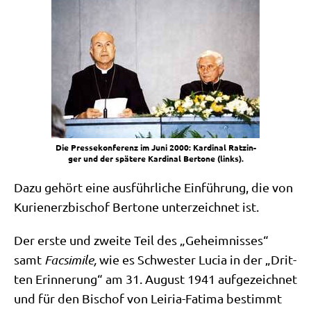
Die Pres­se­kon­fe­renz im Juni 2000: Kar­di­nal Ratz­in­
ger und der spä­te­re Kar­di­nal Ber­to­ne (links).
Dazu gehört eine aus­führ­li­che Ein­füh­rung, die von
Kuri­en­erz­bi­schof Ber­to­ne unter­zeich­net ist.
Der erste und zwei­te Teil des „Geheim­nis­ses“
samt
Facsi­mi­le,
wie es Schwe­ster Lucia in der „Drit­
ten Erin­ne­rung“ am 31. August 1941 auf­ge­zeich­net
und für den Bischof von Lei­ria-Fati­ma bestimmt