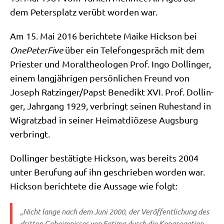
dem Peters­platz ver­übt wor­den war.
Am 15. Mai 2016 berich­te­te Mai­ke Hick­son bei
One­Pe­ter­Fi­ve
über ein Tele­fon­ge­spräch mit dem
Prie­ster und Moral­theo­lo­gen Prof. Ingo Dol­lin­ger,
einem lang­jäh­ri­gen per­sön­li­chen Freund von
Joseph Ratzinger/​Papst Bene­dikt XVI. Prof. Dol­lin­
ger, Jahr­gang 1929, ver­bringt sei­nen Ruhe­stand in
Wigratz­bad in sei­ner Hei­mat­diö­ze­se Augs­burg
verbringt.
Dol­lin­ger bestä­tig­te Hick­son, was bereits 2004
unter Beru­fung auf ihn geschrie­ben wor­den war.
Hick­son berich­te­te die Aus­sa­ge wie folgt:
„Nicht lan­ge nach dem Juni 2000, der Ver­öf­fent­li­chung des
drit­ten Geheim­nis­ses von Fati­ma durch die Kon­gre­ga­ti­on