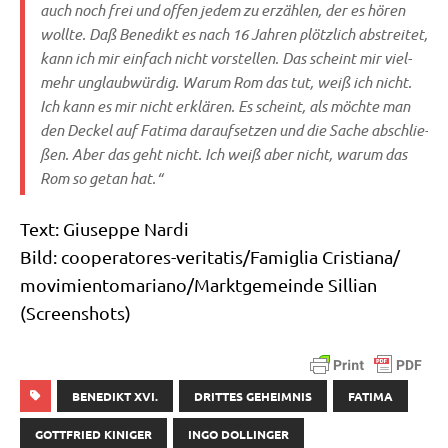
auch noch frei und offen jedem zu erzäh­len, der es hören
woll­te. Daß Bene­dikt es nach 16 Jah­ren plötz­lich abstrei­tet,
kann ich mir ein­fach nicht vor­stel­len. Das scheint mir viel­
mehr unglaub­wür­dig. War­um Rom das tut, weiß ich nicht.
Ich kann es mir nicht erklä­ren. Es scheint, als möch­te man
den Deckel auf Fati­ma dar­auf­set­zen und die Sache abschlie­
ßen. Aber das geht nicht. Ich weiß aber nicht, war­um das
Rom so getan hat.“
Text: Giu­sep­pe Nardi
Bild: coope­ra­to­res-veri­ta­ti­s/­Fa­mi­glia Cristiana/​
movimientomariano/​Marktgemeinde Sil­li­an
(Screen­shots)
BENEDIKT XVI.
DRITTES GEHEIMNIS
FATIMA
GOTTFRIED KINIGER
INGO DOLLINGER