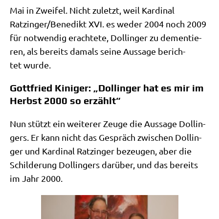
Mai in Zwei­fel. Nicht zuletzt, weil Kar­di­nal
Ratzinger/​Benedikt XVI. es weder 2004 noch 2009
für not­wen­dig erach­te­te, Dol­lin­ger zu demen­tie­
ren, als bereits damals sei­ne Aus­sa­ge berich­
tet wurde.
Gottfried Kiniger: „Dollinger hat es mir im
Herbst 2000 so erzählt“
Nun stützt ein wei­te­rer Zeu­ge die Aus­sa­ge Dol­lin­
gers. Er kann nicht das Gespräch zwi­schen Dol­lin­
ger und Kar­di­nal Ratz­in­ger bezeu­gen, aber die
Schil­de­rung Dol­lin­gers dar­über, und das bereits
im Jahr 2000.