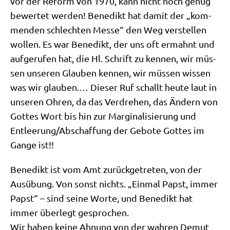
vor der Reform von 1970, kann nicht hoch genug
bewer­tet wer­den! Bene­dikt hat damit der „kom­
men­den schlech­ten Mes­se“ den Weg ver­stel­len
wol­len. Es war Bene­dikt, der uns oft ermahnt und
auf­ge­ru­fen hat, die Hl. Schrift zu ken­nen, wir müs­
sen unse­ren Glau­ben ken­nen, wir müs­sen wis­sen
was wir glau­ben.… Die­ser Ruf schallt heu­te laut in
unse­ren Ohren, da das Ver­dre­hen, das Ändern von
Got­tes Wort bis hin zur Mar­gi­na­li­sie­rung und
Entleerung/​Abschaffung der Gebo­te Got­tes im
Gan­ge ist!!
Bene­dikt ist vom Amt zurück­ge­tre­ten, von der
Aus­übung. Von sonst nichts. „Ein­mal Papst, immer
Papst“ – sind sei­ne Wor­te, und Bene­dikt hat
immer über­legt gesprochen.
Wir haben kei­ne Ahnung von der wah­ren Demut