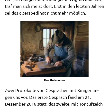
traf man sich meist dort. Erst in den letz­ten Jah­ren
sei das alters­be­dingt nicht mehr möglich.
Der Hut­ma­cher
Zwei Pro­to­kol­le von Gesprä­chen mit Kini­ger lie­
gen uns vor. Das erste Gespräch fand am 21.
Dezem­ber 2016 statt, das zwei­te, mit Ton­auf­zeich­