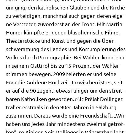
um ging, den katho­li­schen Glau­ben und die Kir­che
zu ver­tei­di­gen, manch­mal auch gegen deren eige­
ne Ver­tre­ter, zuvor­derst an der Front. Mit Mar­tin
Humer kämpf­te er gegen blas­phe­mi­sche Fil­me,
Thea­ter­stücke und Kunst und gegen die Über­
schwem­mung des Lan­des und Kor­rum­pie­rung des
Vol­kes durch Por­no­gra­phie. Bei Wah­len konn­te er
in sei­nem Ost­ti­rol bis zu 15 Pro­zent der Wäh­ler­
stim­men bewe­gen. 2009 fei­er­ten er und sei­ne
Frau die Gol­de­ne Hoch­zeit. Inzwi­schen ist es, seit
er auf die 90 zugeht, etwas ruhi­ger um den streit­
ba­ren Katho­li­ken gewor­den. Mit Prä­lat Dol­lin­ger
traf er erst­mals in den 90er Jah­ren in Salz­burg
zusam­men. Dar­aus wur­de eine Freund­schaft. „Wir
haben uns jedes Jahr min­de­stens zwei­mal getrof­
fen“, so Kini­ger. Seit Dol­lin­ger in Wigratz­bad lebt,