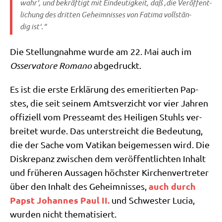
wahr‘, und bekräf­tigt mit Ein­deu­tig­keit, daß ‚die Ver­öf­fent­
li­chung des drit­ten Geheim­nis­ses von Fati­ma voll­stän­
dig ist‘.“
Die Stel­lung­nah­me wur­de am 22. Mai auch im
Osser­va­to­re Roma­no
abgedruckt.
Es ist die erste Erklä­rung des eme­ri­tier­ten Pap­
stes, die seit sei­nem Amts­ver­zicht vor vier Jah­ren
offi­zi­ell vom Pres­se­amt des Hei­li­gen Stuhls ver­
brei­tet wur­de. Das unter­streicht die Bedeu­tung,
die der Sache vom Vati­kan bei­gemes­sen wird. Die
Dis­kre­panz zwi­schen dem ver­öf­fent­lich­ten Inhalt
und frü­he­ren Aus­sa­gen höch­ster Kir­chen­ver­tre­ter
auch durch
über den Inhalt des Geheim­nis­ses,
Papst Johan­nes Paul II.
und Schwe­ster Lucia,
wur­den nicht thematisiert.