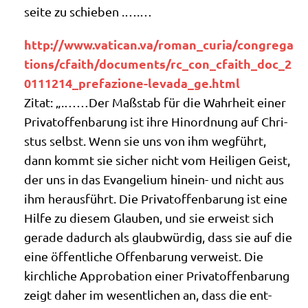
sei­te zu schieben .….…
http://​www​.vati​can​.va/​r​o​m​a​n​_​c​u​r​i​a​/​c​o​n​g​r​e​g​a​
t​i​o​n​s​/​c​f​a​i​t​h​/​d​o​c​u​m​e​n​t​s​/​r​c​_​c​o​n​_​c​f​a​i​t​h​_​d​o​c​_​2​
0​1​1​1​2​1​4​_​p​r​e​f​a​z​i​o​n​e​-​l​e​v​a​d​a​_​g​e​.​h​tml
Zitat: „.……Der Maß­stab für die Wahr­heit einer
Pri­vat­of­fen­ba­rung ist ihre Hin­ord­nung auf Chri­
stus selbst. Wenn sie uns von ihm weg­führt,
dann kommt sie sicher nicht vom Hei­li­gen Geist,
der uns in das Evan­ge­li­um hin­ein- und nicht aus
ihm her­aus­führt. Die Pri­vat­of­fen­ba­rung ist eine
Hil­fe zu die­sem Glau­ben, und sie erweist sich
gera­de dadurch als glaub­wür­dig, dass sie auf die
eine öffent­li­che Offen­ba­rung ver­weist. Die
kirch­li­che Appro­ba­ti­on einer Pri­vat­of­fen­ba­rung
zeigt daher im wesent­li­chen an, dass die ent­