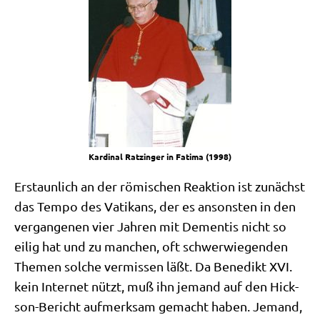
Kar­di­nal Ratz­in­ger in Fati­ma (1998)
Erstaun­lich an der römi­schen Reak­ti­on ist zunächst
das Tem­po des Vati­kans, der es anson­sten in den
ver­gan­ge­nen vier Jah­ren mit Demen­tis nicht so
eilig hat und zu man­chen, oft schwer­wie­gen­den
The­men sol­che ver­mis­sen läßt. Da Bene­dikt XVI.
kein Inter­net nützt, muß ihn jemand auf den Hick­
son-Bericht auf­merk­sam gemacht haben. Jemand,