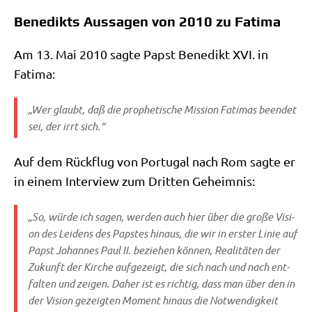
Benedikts Aussagen von 2010 zu Fatima
Am 13. Mai 2010 sag­te Papst Bene­dikt XVI. in
Fatima:
„Wer glaubt, daß die pro­phe­ti­sche Mis­si­on Fati­mas been­det
sei, der irrt sich.“
Auf dem Rück­flug von Por­tu­gal nach Rom sag­te er
in einem Inter­view zum Drit­ten Geheimnis:
„So, wür­de ich sagen, wer­den auch hier über die gro­ße Visi­
on des Lei­dens des Pap­stes hin­aus, die wir in erster Linie auf
Papst Johan­nes Paul II. bezie­hen kön­nen, Rea­li­tä­ten der
Zukunft der Kir­che auf­ge­zeigt, die sich nach und nach ent­
fal­ten und zei­gen. Daher ist es rich­tig, dass man über den in
der Visi­on gezeig­ten Moment hin­aus die Not­wen­dig­keit