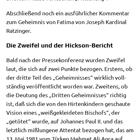
Abschlie­ßend noch ein aus­führ­li­cher Kom­men­tar
zum Geheim­nis von Fati­ma von Joseph Kar­di­nal
Ratzinger.
Die Zweifel und der Hickson-Bericht
Bald nach der Pres­se­kon­fe­renz wur­den Zwei­fel
laut, die sich auf zwei Punk­te bezo­gen. Erstens, ob
der drit­te Teil des „Geheim­nis­ses“ wirk­lich voll­
stän­dig ver­öf­fent­licht wor­den war. Zwei­tens, ob
die Deu­tung des „Drit­ten Geheim­nis­ses“ rich­tig
ist, daß sich die von den Hir­ten­kin­dern geschau­te
Visi­on eines „weiß­ge­klei­de­ten Bischofs“, der
„getö­tet“ wur­de, auf Johan­nes Paul II. und das
letzt­lich miß­lun­ge­ne Atten­tat bezo­gen hat, das am
13. Mai 1981 vom Tür­ken Meh­met Ali Agca auf