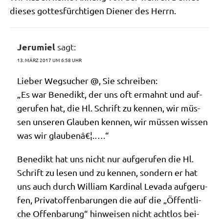
die­ses got­tes­fürch­ti­gen Die­ner des Herrn.
Jerumiel
sagt:
13. MÄRZ 2017 UM 6:58 UHR
Lie­ber Weg­su­cher @, Sie schreiben:
„Es war Bene­dikt, der uns oft ermahnt und auf­
ge­ru­fen hat, die Hl. Schrift zu ken­nen, wir müs­
sen unse­ren Glau­ben ken­nen, wir müs­sen wis­sen
was wir glaubenâ€¦.….“
Bene­dikt hat uns nicht nur auf­ge­ru­fen die Hl.
Schrift zu lesen und zu ken­nen, son­dern er hat
uns auch durch Wil­liam Kar­di­nal Leva­da auf­ge­ru­
fen, Pri­vat­of­fen­ba­run­gen die auf die „Öffent­li­
che Offen­ba­rung“ hin­wei­sen nicht acht­los bei­