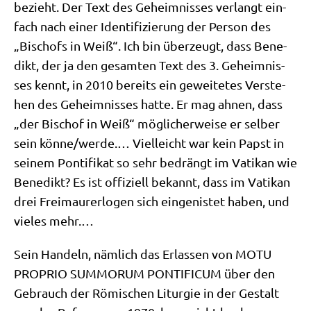
bezieht. Der Text des Geheim­nis­ses ver­langt ein­
fach nach einer Iden­ti­fi­zie­rung der Per­son des
„Bischofs in Weiß“. Ich bin über­zeugt, dass Bene­
dikt, der ja den gesam­ten Text des 3. Geheim­nis­
ses kennt, in 2010 bereits ein gewei­te­tes Ver­ste­
hen des Geheim­nis­ses hat­te. Er mag ahnen, dass
„der Bischof in Weiß“ mög­li­cher­wei­se er sel­ber
sein könne/​werde.… Viel­leicht war kein Papst in
sei­nem Pon­ti­fi­kat so sehr bedrängt im Vati­kan wie
Bene­dikt? Es ist offi­zi­ell bekannt, dass im Vati­kan
drei Frei­mau­rer­lo­gen sich ein­ge­ni­stet haben, und
vie­les mehr.…
Sein Han­deln, näm­lich das Erlas­sen von MOTU
PROPRIO SUMMORUM PONTIFICUM über den
Gebrauch der Römi­schen Lit­ur­gie in der Gestalt