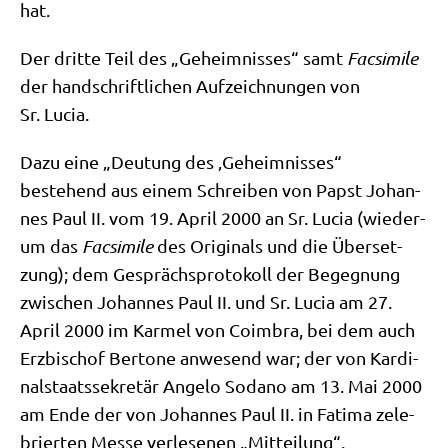
hat.
Der drit­te Teil des „Geheim­nis­ses“ samt
Facsi­mi­le
der hand­schrift­li­chen Auf­zeich­nun­gen von
Sr. Lucia.
Dazu eine „Deu­tung des ‚Geheim­nis­ses“
bestehend aus einem Schrei­ben von Papst Johan­
nes Paul II. vom 19. April 2000 an Sr. Lucia (wie­der­
um das
Facsi­mi­le
des Ori­gi­nals und die Über­set­
zung); dem Gesprächs­pro­to­koll der Begeg­nung
zwi­schen Johan­nes Paul II. und Sr. Lucia am 27.
April 2000 im Kar­mel von Coim­bra, bei dem auch
Erz­bi­schof Ber­to­ne anwe­send war; der von Kar­di­
nal­staats­se­kre­tär Ange­lo Sod­a­no am 13. Mai 2000
am Ende der von Johan­nes Paul II. in Fati­ma zele­
brier­ten Mes­se ver­le­se­nen „Mit­tei­lung“.