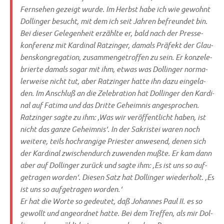
Fern­se­hen gezeigt wur­de. Im Herbst habe ich wie gewohnt
Dol­lin­ger besucht, mit dem ich seit Jah­ren befreun­det bin.
Bei die­ser Gele­gen­heit erzähl­te er, bald nach der Pres­se­
kon­fe­renz mit Kar­di­nal Ratz­in­ger, damals Prä­fekt der Glau­
bens­kon­gre­ga­ti­on, zusam­men­ge­trof­fen zu sein. Er kon­ze­le­
brier­te damals sogar mit ihm, etwas was Dol­lin­ger nor­ma­
ler­wei­se nicht tut, aber Ratz­in­ger hat­te ihn dazu ein­ge­la­
den. Im Anschluß an die Zele­bra­ti­on hat Dol­lin­ger den Kar­di­
nal auf Fati­ma und das Drit­te Geheim­nis ange­spro­chen.
Ratz­in­ger sag­te zu ihm: ‚Was wir ver­öf­fent­licht haben, ist
nicht das gan­ze Geheim­nis‘. In der Sakri­stei waren noch
wei­te­re, teils hoch­ran­gi­ge Prie­ster anwe­send, denen sich
der Kar­di­nal zwi­schen­durch zuwen­den muß­te. Er kam dann
aber auf Dol­lin­ger zurück und sag­te ihm: ‚Es ist uns so auf­
ge­tra­gen wor­den‘. Die­sen Satz hat Dol­lin­ger wie­der­holt. ‚Es
ist uns so auf­ge­tra­gen worden.‘
Er hat die Wor­te so gedeu­tet, daß Johan­nes Paul II. es so
gewollt und ange­ord­net hat­te. Bei dem Tref­fen, als mir Dol­