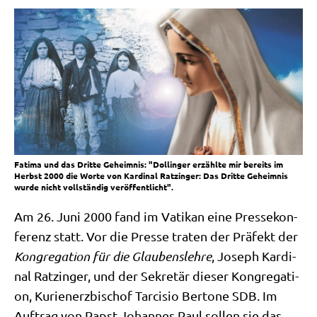
Fatima und das Dritte Geheimnis: "Dollinger erzählte mir bereits im
Herbst 2000 die Worte von Kardinal Ratzinger: Das Dritte Geheimnis
wurde nicht vollständig veröffentlicht".
Am 26. Juni 2000 fand im Vati­kan eine Pres­se­kon­
fe­renz statt. Vor die Pres­se tra­ten der Prä­fekt der
Kon­gre­ga­ti­on für die Glau­bens­leh­re
, Joseph Kar­di­
nal Ratz­in­ger, und der Sekre­tär die­ser Kon­gre­ga­ti­
on, Kuri­en­erz­bi­schof Tar­cis­io Ber­to­ne SDB. Im
Auf­trag von Papst Johan­nes Paul sol­len sie das