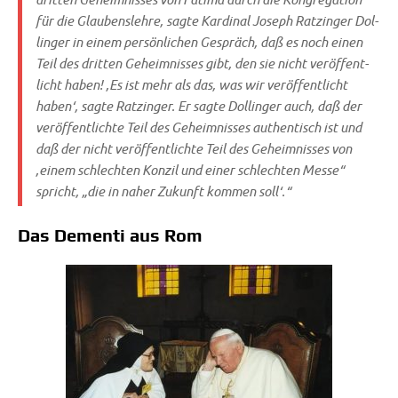
für die Glau­bens­leh­re, sag­te Kar­di­nal Joseph Ratz­in­ger Dol­
lin­ger in einem per­sön­li­chen Gespräch, daß es noch einen
Teil des drit­ten Geheim­nis­ses gibt, den sie nicht ver­öf­fent­
licht haben! ‚Es ist mehr als das, was wir ver­öf­fent­licht
haben‘, sag­te Ratz­in­ger. Er sag­te Dol­lin­ger auch, daß der
ver­öf­fent­lich­te Teil des Geheim­nis­ses authen­tisch ist und
daß der nicht ver­öf­fent­lich­te Teil des Geheim­nis­ses von
‚einem schlech­ten Kon­zil und einer schlech­ten Mes­se“
spricht, „die in naher Zukunft kom­men soll‘.“
Das Dementi aus Rom