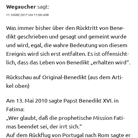
Wegsucher
sagt:
11. MÄRZ 2017 UM 11:09 UHR
Was immer bis­her über den Rück­tritt von Bene­
dikt geschrie­ben und gesagt und gemeint wur­de
und wird, egal, die wah­re Bedeu­tung von die­sem
Ereig­nis wird sich erst ent­fal­ten. Es ist offen­sicht­
lich, dass das Leben von Bene­dikt „erhal­ten wird“.
Rück­schau auf Ori­gi­nal-Bene­dikt (aus dem Arti­
kel oben)
Am 13. Mai 2010 sag­te Papst Bene­dikt XVI. in
Fatima:
„Wer glaubt, daß die pro­phe­ti­sche Mis­si­on Fati­
mas been­det sei, der irrt sich.“
Auf dem Rück­flug von Por­tu­gal nach Rom sag­te er