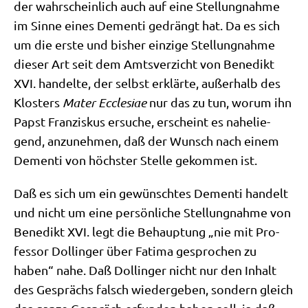
der wahr­schein­lich auch auf eine Stel­lung­nah­me
im Sin­ne eines Demen­ti gedrängt hat. Da es sich
um die erste und bis­her ein­zi­ge Stel­lung­nah­me
die­ser Art seit dem Amts­ver­zicht von Bene­dikt
XVI. han­del­te, der selbst erklär­te, außer­halb des
Klo­sters
Mater Eccle­siae
nur das zu tun, wor­um ihn
Papst Fran­zis­kus ersu­che, erscheint es nahe­lie­
gend, anzu­neh­men, daß der Wunsch nach einem
Demen­ti von höch­ster Stel­le gekom­men ist.
Daß es sich um ein gewünsch­tes Demen­ti han­delt
und nicht um eine per­sön­li­che Stel­lung­nah­me von
Bene­dikt XVI. legt die Behaup­tung „nie mit Pro­
fes­sor Dol­lin­ger über Fati­ma gespro­chen zu
haben“ nahe. Daß Dol­lin­ger nicht nur den Inhalt
des Gesprächs falsch wie­der­ge­ben, son­dern gleich