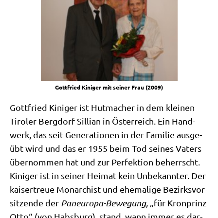
Gott­fried Kini­ger mit sei­ner Frau (2009)
Gott­fried Kini­ger ist Hut­ma­cher in dem klei­nen
Tiro­ler Berg­dorf Sil­li­an in Öster­reich. Ein Hand­
werk, das seit Gene­ra­tio­nen in der Fami­lie aus­ge­
übt wird und das er 1955 beim Tod sei­nes Vaters
über­nom­men hat und zur Per­fek­ti­on beherrscht.
Kini­ger ist in sei­ner Hei­mat kein Unbe­kann­ter. Der
kai­ser­treue Mon­ar­chist und ehe­ma­li­ge Bezirks­vor­
sit­zen­de der
Pan­eu­ro­pa-Bewe­gung,
„für Kron­prinz
Otto“ (von Habs­burg), stand, wann immer es dar­