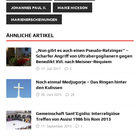
JOHANNES PAUL II.
MAIKE HICKSON
MARIENERSCHEINUNGEN
ÄHNLICHE ARTIKEL
„Nun gibt es auch einen Pseudo-Ratzinger“ –
Scharfer Angriff von Ultrabergoglianern gegen
Benedikt XVI. nach Meisner-Requiem
17. Juli 2017
5
Noch einmal Medjugorje – Das Ringen hinter
den Kulissen
30. Juni 2015
28
Gemeinschaft Sant’Egidio: Interreligiöse
Treffen von Assisi 1986 bis Rom 2013
11. September 2013
1