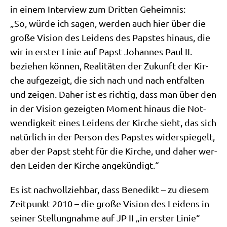
in einem Inter­view zum Drit­ten Geheimnis:
„So, wür­de ich sagen, wer­den auch hier über die
gro­ße Visi­on des Lei­dens des Pap­stes hin­aus, die
wir in erster Linie auf Papst Johan­nes Paul II.
bezie­hen kön­nen, Rea­li­tä­ten der Zukunft der Kir­
che auf­ge­zeigt, die sich nach und nach ent­fal­ten
und zei­gen. Daher ist es rich­tig, dass man über den
in der Visi­on gezeig­ten Moment hin­aus die Not­
wen­dig­keit eines Lei­dens der Kir­che sieht, das sich
natür­lich in der Per­son des Pap­stes wider­spie­gelt,
aber der Papst steht für die Kir­che, und daher wer­
den Lei­den der Kir­che angekündigt.“
Es ist nach­voll­zieh­bar, dass Bene­dikt – zu die­sem
Zeit­punkt 2010 – die gro­ße Visi­on des Lei­dens in
sei­ner Stel­lung­nah­me auf JP II „in erster Linie“