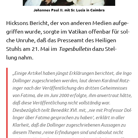
Johan­nes Paul II. mit Sr. Lucia in Coimbra
Hick­sons Bericht, der von ande­ren Medi­en auf­ge­
grif­fen wur­de, sorg­te im Vati­kan offen­bar für sol­
che Unru­he, daß das Pres­se­amt des Hei­li­gen
Stuhls am 21. Mai im
Tages­bul­le­tin
dazu Stel­
lung nahm.
„Eini­ge Arti­kel haben jüngst Erklä­run­gen berich­tet, die Ingo
Dol­lin­ger zuge­schrie­ben wer­den, laut denen Kar­di­nal Ratz­
in­ger nach der Ver­öf­fent­li­chung des drit­ten Geheim­nis­ses
von Fati­ma, die im Juni 2000 erfolg­te, ihm anver­traut hät­te,
daß die­se Ver­öf­fent­li­chung nicht voll­stän­dig war.
Dies­be­züg­lich teilt Bene­dikt XVI. mit, ‚nie mit Pro­fes­sor Dol­
lin­ger über Fati­ma gespro­chen zu haben‘, erklärt in aller
Klar­heit, daß die Dol­lin­ger zuge­schrie­be­nen Aus­sa­gen zu
die­sem The­ma ‚rei­ne Erfin­dun­gen sind und abso­lut nicht