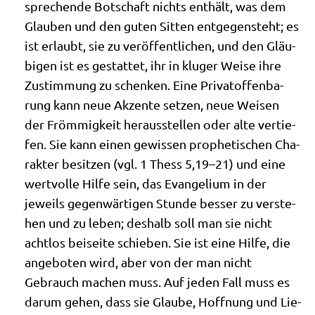
spre­chen­de Bot­schaft nichts ent­hält, was dem
Glau­ben und den guten Sit­ten ent­ge­gen­steht; es
ist erlaubt, sie zu ver­öf­fent­li­chen, und den Gläu­
bi­gen ist es gestat­tet, ihr in klu­ger Wei­se ihre
Zustim­mung zu schen­ken. Eine Pri­vat­of­fen­ba­
rung kann neue Akzen­te set­zen, neue Wei­sen
der Fröm­mig­keit her­aus­stel­len oder alte ver­tie­
fen. Sie kann einen gewis­sen pro­phe­ti­schen Cha­
rak­ter besit­zen (vgl. 1 Thess 5,19–21) und eine
wert­vol­le Hil­fe sein, das Evan­ge­li­um in der
jeweils gegen­wär­ti­gen Stun­de bes­ser zu ver­ste­
hen und zu leben; des­halb soll man sie nicht
acht­los bei­sei­te schie­ben. Sie ist eine Hil­fe, die
ange­bo­ten wird, aber von der man nicht
Gebrauch machen muss. Auf jeden Fall muss es
dar­um gehen, dass sie Glau­be, Hoff­nung und Lie­