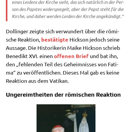
eines Lei­dens der Kir­che sieht, das sich natür­lich in der Per­
son des Pap­stes wider­spie­gelt, aber der Papst steht für die
Kir­che, und daher wer­den Lei­den der Kir­che angekündigt.“
Dol­lin­ger zeig­te sich ver­wun­dert über die römi­
bestä­tig­te
sche Reak­ti­on,
Hick­son jedoch sei­ne
Aus­sa­ge. Die Histo­ri­ke­rin Mai­ke Hick­son schrieb
offe­nen Brief
Bene­dikt XVI. einen
und bat ihn,
den „feh­len­den Teil des Geheim­nis­ses von Fati­
ma“ zu ver­öf­fent­li­chen. Die­ses Mal gab es kei­ne
Reak­ti­on aus dem Vatikan.
Ungereimtheiten der römischen Reaktion