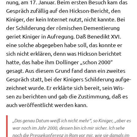
nung, am 17. Janu­ar. Beim ersten Besuch kam das
Gespräch zufäl­lig auf den Hick­son-Bericht, den
Kini­ger, der kein Inter­net nutzt, nicht kann­te. Bei
der Schil­de­rung der römi­schen Demen­tie­rung
geriet Kini­ger in Auf­re­gung. Daß Bene­dikt XVI.
eine sol­che abge­ge­ben habe soll, das konn­te er
sich nicht erklä­ren, denn was Hick­son berich­tet
hat­te, das habe ihm Dol­lin­ger „schon 2000“
gesagt. Aus die­sem Grund fand dann ein zwei­tes
Gespräch statt, bei der Kini­gers Schil­de­rung auf­ge­
zeich­net wur­de. Er erklär­te sich bereit, sein Wis­
sen zu berich­ten und gab die Zustim­mung, daß es
auch ver­öf­fent­licht wer­den kann.
„Das genau Datum weiß ich nicht mehr“, so Kini­ger, „aber es
war noch im Jahr 2000, des­sen bin ich mir sicher. Ich sehe
noch die Pres­se­kon­fe­renz in Rom vor mir, wie sie damals im