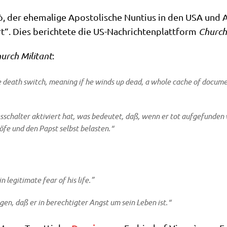
ò, der ehe­ma­li­ge Apo­sto­li­sche Nun­ti­us in den USA un
rt“. Dies berich­te­te die US-Nach­rich­ten­platt­form
Church 
urch Mili­tant
:
 death switch, mea­ning if he winds up dead, a who­le cache of docu­ments 
­schal­ter akti­viert hat, was bedeu­tet, daß, wenn er tot auf­ge­fun­den
chö­fe und den Papst selbst belasten.“
legi­ti­ma­te fear of his life.”
gen, daß er in berech­tig­ter Angst um sein Leben ist.“