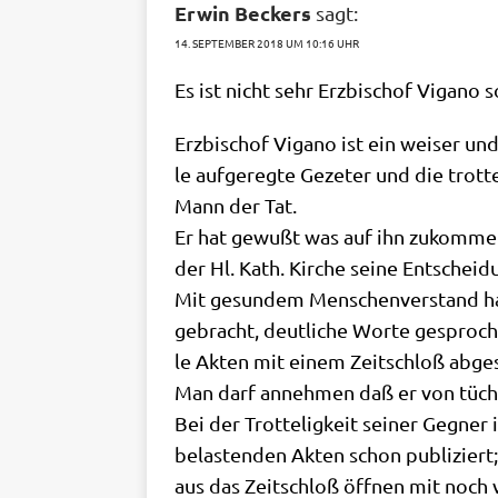
Erwin Beckers
sagt:
14. SEPTEMBER 2018 UM 10:16 UHR
Es ist nicht sehr Erz­bi­schof Vig­a­n
Erz­bi­schof Vig­a­no ist ein wei­ser u
le auf­ge­reg­te Geze­ter und die trot­
Mann der Tat.
Er hat gewußt was auf ihn zukom­men
der Hl. Kath. Kir­che sei­ne Ent­schei­
Mit gesun­dem Men­schen­ver­stand hat e
gebracht, deut­li­che Wor­te gespro­che
le Akten mit einem Zeit­schloß abges
Man darf anneh­men daß er von tüch­t
Bei der Trot­te­lig­keit sei­ner Geg­ner
bela­sten­den Akten schon publi­ziert
aus das Zeit­schloß öff­nen mit noch