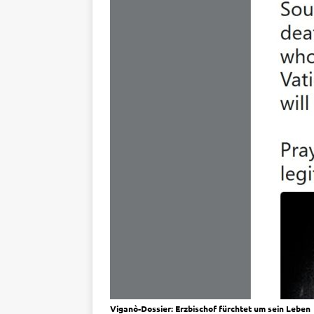
Viganò-Dossier: Erzbischof fürchtet um sein Leben