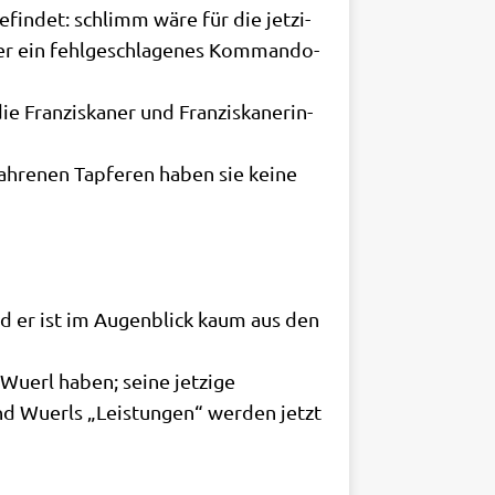
efin­det: schlimm wäre für die jet­zi­
r ein fehl­ge­schla­ge­nes Kom­man­do­
Fran­zis­ka­ner und Fran­zis­ka­ne­rin­
ah­re­nen Tap­fe­ren haben sie kei­ne
nd er ist im Augen­blick kaum aus den
Wuerl haben; sei­ne jet­zi­ge
und Wuerls „Lei­stun­gen“ wer­den jetzt