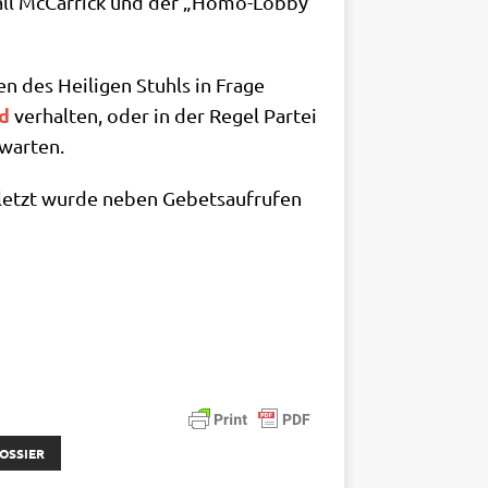
all McCar­ri­ck und der „Homo-Lob­by“
en des Hei­li­gen Stuhls in Fra­ge
nd
ver­hal­ten, oder in der Regel Par­tei
rwarten.
uletzt wur­de neben Gebets­auf­ru­fen
OSSIER