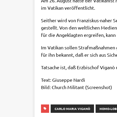
Am 26. August hat­te der Vati­ka­nist 
im Vati­kan veröffentlicht.
Seit­her wird von Fran­zis­kus-naher Sei
gestellt. Von den welt­li­chen Medi­en
für die Ange­klag­ten ergrei­fen, kann
Im Vati­kan sol­len Straf­maß­nah­men 
für ihn bekannt, daß er sich aus Sich
Tat­sa­che ist, daß Erz­bi­schof Vigan
Text: Giu­sep­pe Nardi
Bild: Church Mili­tant (Screen­shot)
CARLO MARIA VIGANÒ
HOMO-LOB