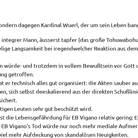
o son­dern dage­gen Kar­di­nal Wuerl, der um sein Leben ba
nd inte­grer Mann, äusserst tap­fer (das gro­ße Tohu­wa­bo­hu 
te­li­ge Lang­sam­keit bei ire­gend­wel­cher Reak­ti­on aus d
 wür­de- und trotz­dem in vol­lem Bewußt­sein vor Gott u
dung getroffen.
r tech­nisch alles gut orga­ni­siert: die Akten sau­ber auf­b
n, sich selbst dees­ka­lie­rend aus der direk­ten Schuß­li­nie
ichert.
i­gen Leu­ten sehr gut beschützt wird.
 ist die Lebens­ge­fähr­dung für EB Vig­a­no rela­tiv gering:
; EB Vigano’s Tod wür­de nur noch mehr media­le Auf­merk­
 viel mehr Auf­deckung von skan­da­lö­sen Neuigkeiten.