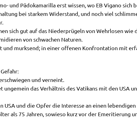
- und Pädo­ka­ma­ril­la erst wis­sen, wo EB Vig­a­no sich b
chal­tung bei star­kem Wider­stand, und noch viel schlim­me
r.
hen sich gut auf das Nie­der­prü­geln von Wehr­lo­sen wie die 
i­mi­die­ren von schwa­chen Naturen.
ent und murk­send; in einer offe­nen Kon­fron­ta­ti­on mit erf
 Gefahr:
ver­schwie­gen und verneint.
et unge­mein das Ver­hält­nis des Vati­kans mit den USA u
en USA und die Opfer die Inter­es­se an einen leben­di­gen 
älter als 75 Jah­ren, sowie­so kurz vor der Eme­ri­tie­rung 