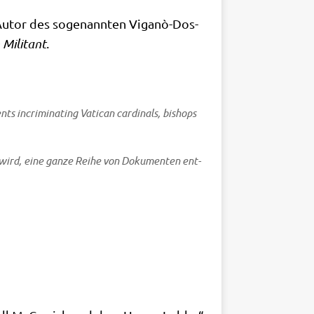
d Autor des soge­nann­ten Viganò-Dos­
Mili­tant
.
incri­mi­na­ting Vati­can car­di­nals, bishops
 wird, eine gan­ze Rei­he von Doku­men­ten ent­