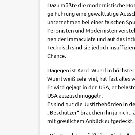
Dazu müß­te die moder­ni­sti­sche Homo
ge Füh­rung eine gewalt­tä­ti­ge Aus­s
un­ter­neh­men bei einer fal­schen Spu
Pero­ni­sten und Moder­ni­sten ver­ste­
nen der Imma­cu­la­ta und auf das Int
Tech­nisch sind sie jedoch insuf­fi­zi­
Chance.
Dage­gen ist Kard. Wuerl in höch­ster
Wuerl weiß sehr viel, hat fast alles 
Er wird gejagt in den USA, er bela­st
USA auszuschmuggeln.
Es sind nur die Justiz­be­hör­den in d
„Beschüt­zer“ brau­chen ihn ja nicht- 
mit greu­li­chem Anblick aufgedeckt.