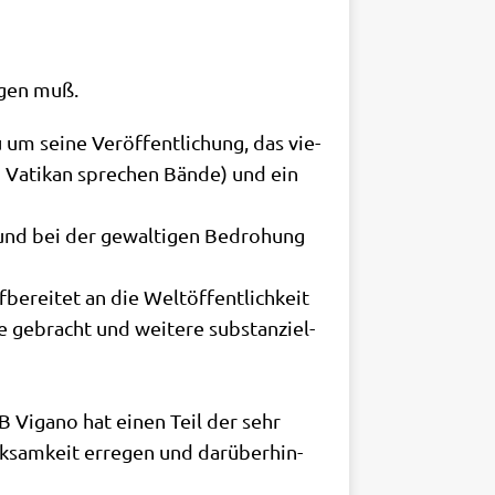
n­gen muß.
um sei­ne Ver­öf­fent­li­chung, das vie­
em Vati­kan spre­chen Bän­de) und ein
nd bei der gewal­ti­gen Bedro­hung
e­rei­tet an die Welt­öf­fent­lich­keit
 gebracht und wei­te­re sub­stan­zi­el­
 EB Vig­a­no hat einen Teil der sehr
sam­keit erre­gen und dar­über­hin­