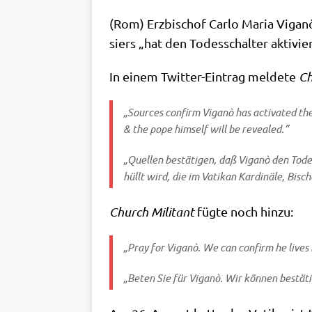
(Rom) Erz­bi­schof Car­lo Maria Vigan
siers „hat den Todes­schal­ter akti­vie
In einem Twit­ter-Ein­trag mel­de­te
Ch
„Sources con­firm Viganò has acti­va­ted the
& the pope hims­elf will be revealed.”
„Quel­len bestä­ti­gen, daß Viganò den Todes
hüllt wird, die im Vati­kan Kar­di­nä­le, Bis
Church Mili­tant
füg­te noch hinzu:
„Pray for Viganò. We can con­firm he lives in 
„Beten Sie für Viganò. Wir kön­nen bestä­ti­