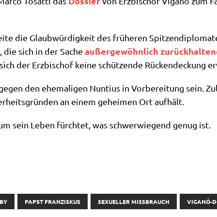
Dos­sier
Mar­co Tosat­ti das
von Erz­bi­schof Viganò zum F
­te die Glaub­wür­dig­keit des frü­he­ren Spit­zen­di­plo­ma­t
außer­ge­wöhn­lich zurück­hal­te
, die sich in der Sache
 sich der Erz­bi­schof kei­ne schüt­zen­de Rücken­deckung e
gegen den ehe­ma­li­gen Nun­ti­us in Vor­be­rei­tung sein. Z
er­heits­grün­den an einem gehei­men Ort aufhält.
ò um sein Leben fürch­tet, was schwer­wie­gend genug ist.
BY
PAPST FRANZISKUS
SEXUELLER MISSBRAUCH
VIGANÒ-D