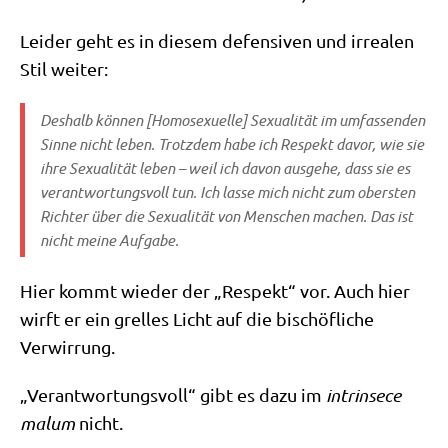
Lei­der geht es in die­sem defen­si­ven und irrea­len
Stil weiter:
Des­halb kön­nen [Homo­se­xu­el­le] Sexua­li­tät im umfas­sen­den
Sin­ne nicht leben. Trotz­dem habe ich Respekt davor, wie sie
ihre Sexua­li­tät leben – weil ich davon aus­ge­he, dass sie es
ver­ant­wor­tungs­voll tun. Ich las­se mich nicht zum ober­sten
Rich­ter über die Sexua­li­tät von Men­schen machen. Das ist
nicht mei­ne Aufgabe.
Hier kommt wie­der der „Respekt“ vor. Auch hier
wirft er ein grel­les Licht auf die bischöf­li­che
Verwirrung.
„Ver­ant­wor­tungs­voll“ gibt es dazu im
intrin­se­ce
malum
nicht.