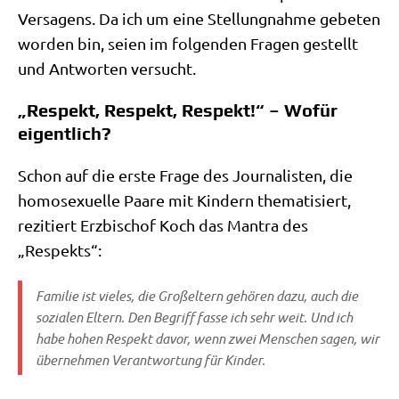
Ver­sa­gens. Da ich um eine Stel­lung­nah­me gebe­ten
wor­den bin, sei­en im fol­gen­den Fra­gen gestellt
und Ant­wor­ten versucht.
„Respekt, Respekt, Respekt!“ – Wofür
eigentlich?
Schon auf die erste Fra­ge des Jour­na­li­sten, die
homo­se­xu­el­le Paa­re mit Kin­dern the­ma­ti­siert,
rezi­tiert Erz­bi­schof Koch das Man­tra des
„Respekts“:
Fami­lie ist vie­les, die Groß­el­tern gehö­ren dazu, auch die
sozia­len Eltern. Den Begriff fas­se ich sehr weit. Und ich
habe hohen Respekt davor, wenn zwei Men­schen sagen, wir
über­neh­men Ver­ant­wor­tung für Kinder.