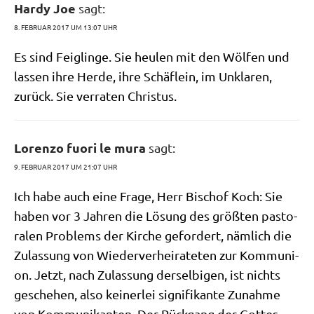
Hardy Joe
sagt:
8. FEBRUAR 2017 UM 13:07 UHR
Es sind Feig­lin­ge. Sie heu­len mit den Wöl­fen und
las­sen ihre Her­de, ihre Schäf­lein, im Unkla­ren,
zurück. Sie ver­ra­ten Christus.
Lorenzo fuori le mura
sagt:
9. FEBRUAR 2017 UM 21:07 UHR
Ich habe auch eine Fra­ge, Herr Bischof Koch: Sie
haben vor 3 Jah­ren die Lösung des größ­ten pasto­
ra­len Pro­blems der Kir­che gefor­dert, näm­lich die
Zulas­sung von Wie­der­ver­hei­ra­te­ten zur Kom­mu­ni­
on. Jetzt, nach Zulas­sung der­sel­bi­gen, ist nichts
gesche­hen, also kei­ner­lei signi­fi­kan­te Zunah­me
von Kom­mu­ni­kan­ten. Der Rück­gang der Got­tes­