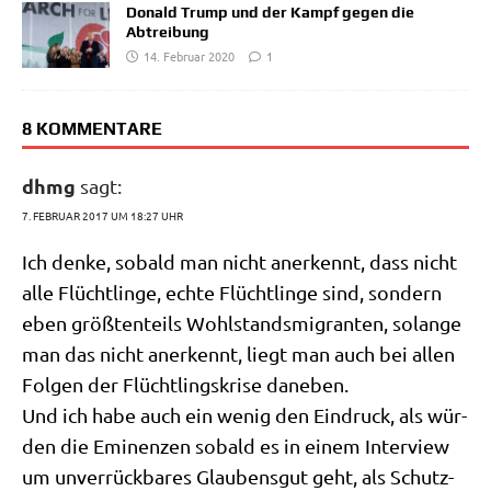
Donald Trump und der Kampf gegen die
Abtreibung
14. Februar 2020
1
8 KOMMENTARE
dhmg
sagt:
7. FEBRUAR 2017 UM 18:27 UHR
Ich den­ke, sobald man nicht aner­kennt, dass nicht
alle Flücht­lin­ge, ech­te Flücht­lin­ge sind, son­dern
eben größ­ten­teils Wohl­stands­mi­gran­ten, solan­ge
man das nicht aner­kennt, liegt man auch bei allen
Fol­gen der Flücht­lings­kri­se daneben.
Und ich habe auch ein wenig den Ein­druck, als wür­
den die Emi­nen­zen sobald es in einem Inter­view
um unver­rück­ba­res Glau­bens­gut geht, als Schutz­