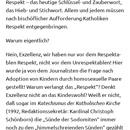
Respekt – das heu­ti­ge Schlüs­sel- und Zau­ber­wort,
das Hieb- und Stich­wort. Allem und jedem müs­sen
nach bischöf­li­cher Auf­for­de­rung Katho­li­ken
Respekt entgegenbringen.
War­um eigentlich?
Nein, Exzel­lenz, wir haben nur vor dem Respek­ta­
blen Respekt, nicht vor dem Unre­spek­ta­blen! Hier
wur­de ja von dem Jour­na­li­sten die Fra­ge nach
Adop­ti­on von Kin­dern durch homo­se­xu­el­le Paa­re
gestellt! War­um ver­langt das „Respekt“? Denkt
Exzel­lenz nicht an das Kin­des­wohl? Weiß er nicht,
daß sogar im
Kate­chis­mus der Katho­li­schen Kir­che
(1992, Redak­ti­ons­se­kre­tär: Kar­di­nal Chri­stoph
Schön­born) die „Sün­de der Sodo­mi­ten“ immer
noch zu den „him­mel­schrei­en­den Sün­den“ gezählt