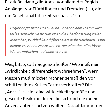
Er erklärt dann „die Angst vor allem der Pegi­da-
Anhän­ger vor Flücht­lin­gen und Frem­den (…), die
die Gesell­schaft der­zeit so spal­tet“ so:
Es gibt dafür nicht einen Grund – aber an dem The­ma wird
vie­les deut­lich: Da ist zum einen die Über­for­de­rung vie­ler
Men­schen, Wirk­lich­keit dif­fe­ren­ziert wahr­zu­neh­men. Dann
kommt es schnell zu Ant­wor­ten, die schein­bar alles lösen:
Wir ver­ein­fa­chen, und dann ist es so.
Was, bit­te, soll das genau hei­ßen? Wie muß man
„Wirk­lich­keit dif­fe­ren­ziert wahr­neh­men“, wenn
Mas­sen mus­li­mi­scher Män­ner gemäß den Vor­
schrif­ten ihres Kul­tes Ter­ror ver­brei­ten? Die
„Angst“ ist hier eine wirk­lich­keits­ge­mä­ße und
gesun­de Reak­ti­on derer, die sich und die ihnen
Anver­trau­ten schüt­zen wol­len. Dar­auf kommt der