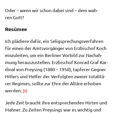
Oder – wenn wir schon dabei sind – dem wah­
ren Gott?
Resümee
Ich plä­die­re dafür, ein Selig­spre­chungs­ver­fah­ren
für einen der Amts­vor­gän­ger von Erz­bi­schof Koch
ein­zu­lei­ten, um ein Ber­li­ner Vor­bild zur Nach­ah­
mung her­aus­zu­stel­len. Erz­bi­schof Kon­rad Graf Kar­
di­nal von Prey­sing (1880 – 1950), tap­fe­rer Geg­ner
Hit­lers und Hel­fer der Ver­folg­ten zwei­er tota­li­tä­
rer Regimes, soll­te zur Ehre der Altä­re erho­ben
wer­den.
[3]
Jede Zeit braucht ihre ent­spre­chen­den Hir­ten und
Mah­ner. Zu Zei­ten Prey­sings war es wich­tig und