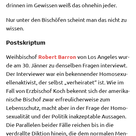
drin­nen im Gewis­sen weiß das ohne­hin jeder.
Nur unter den Bischö­fen scheint man das nicht zu
wissen.
Postskriptum
Robert Bar­ron
Weih­bi­schof
von Los Ange­les wur­
de am 30. Jän­ner zu den­sel­ben Fra­gen inter­viewt.
Der Inter­view­er war ein beken­nen­der Homo­se­xu­
el­len­ak­ti­vist, der selbst „ver­hei­ra­tet“ ist. Wie im
Fall von Erz­bi­schof Koch bekennt sich der ame­ri­ka­
ni­sche Bischof zwar erfreu­li­cher­wei­se zum
Lebens­schutz, macht aber in der Fra­ge der Homo­
se­xua­li­tät und der Poli­tik inak­zep­ta­ble Aus­sa­gen.
Die Par­al­le­len bei­der Fäl­le rei­chen bis in die
verdrall­te Dik­ti­on hin­ein, die dem nor­ma­len Men­