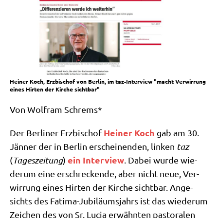
Heiner Koch, Erzbischof von Berlin, im taz-Interview "macht Verwirrung
eines Hirten der Kirche sichtbar"
Von Wolf­ram Schrems*
Hei­ner Koch
Der Ber­li­ner Erz­bi­schof
gab am 30.
Jän­ner der in Ber­lin erschei­nen­den, lin­ken
taz
ein Inter­view
(
Tages­zei­tung
)
. Dabei wur­de wie­
der­um eine erschrecken­de, aber nicht neue, Ver­
wir­rung eines Hir­ten der Kir­che sicht­bar. Ange­
sichts des Fati­ma-Jubi­lä­ums­jahrs ist das wie­der­um
Zei­chen des von Sr. Lucia erwähn­ten pasto­ra­len