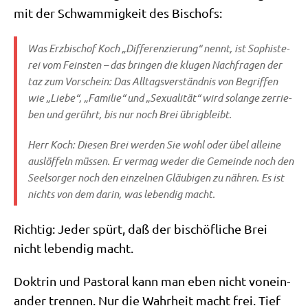
mit der Schwam­mig­keit des Bischofs:
Was Erz­bi­schof Koch „Dif­fe­ren­zie­rung“ nennt, ist Sophi­ste­
rei vom Fein­sten – das brin­gen die klu­gen Nach­fra­gen der
taz zum Vor­schein: Das All­tags­ver­ständ­nis von Begrif­fen
wie „Lie­be“, „Fami­lie“ und „Sexua­li­tät“ wird solan­ge zer­rie­
ben und gerührt, bis nur noch Brei übrigbleibt.
Herr Koch: Die­sen Brei wer­den Sie wohl oder übel allei­ne
aus­löf­feln müs­sen. Er ver­mag weder die Gemein­de noch den
Seel­sor­ger noch den ein­zel­nen Gläu­bi­gen zu näh­ren. Es ist
nichts von dem dar­in, was leben­dig macht.
Rich­tig: Jeder spürt, daß der bischöf­li­che Brei
nicht leben­dig macht.
Dok­trin und Pasto­ral kann man eben nicht von­ein­
an­der tren­nen. Nur die Wahr­heit macht frei. Tief