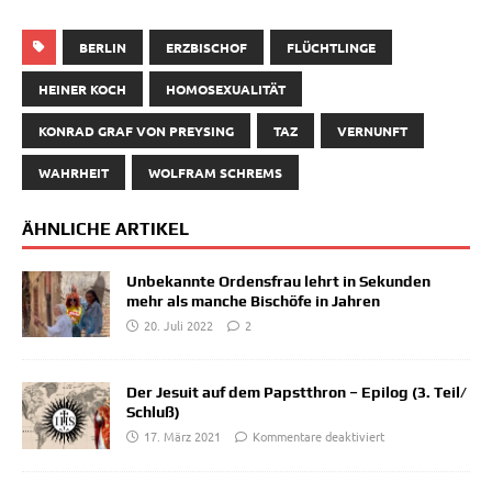
BERLIN
ERZBISCHOF
FLÜCHTLINGE
HEINER KOCH
HOMOSEXUALITÄT
KONRAD GRAF VON PREYSING
TAZ
VERNUNFT
WAHRHEIT
WOLFRAM SCHREMS
ÄHNLICHE ARTIKEL
Unbekannte Ordensfrau lehrt in Sekunden
mehr als manche Bischöfe in Jahren
20. Juli 2022
2
Der Jesuit auf dem Papstthron – Epilog (3. Teil/​
Schluß)
17. März 2021
Kommentare deaktiviert