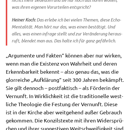
nichts mehr bedeu­ten und sie nur noch das hören wol­len,
was ihren eige­nen Vor­ur­tei­len entspricht?
Hei­ner Koch:
Das erle­be ich bei vie­len The­men, die­se Echo-
Men­ta­li­tät. Man hört nur das, was einen bestä­tigt. Und
alles, was einen infra­ge stellt und zur Ver­än­de­rung her­aus­
ruft, blen­det man aus. Das hal­te ich für ganz gefährlich.
„Argu­men­te und Fak­ten“ kön­nen aber nur wir­ken,
wenn man die Exi­stenz von Wahr­heit und deren
Erkenn­bar­keit bekennt – also genau das, was die
glor­rei­che „Auf­klä­rung“ seit 300 Jah­ren bekämpft.
Sie gilt den­noch – post­fak­tisch – als För­de­rin der
Ver­nunft. In Wirk­lich­keit ist die tra­di­tio­nel­le west­
li­che Theo­lo­gie die Festung der Ver­nunft. Die­se
ist in der Kir­che aber weit­ge­hend außer Gebrauch
gekom­men. Die Kon­zils­tex­te mit ihren Wider­sprü­
chen und ihrer sug­ge­sti­ven Weit­schwei­fig­keit sind