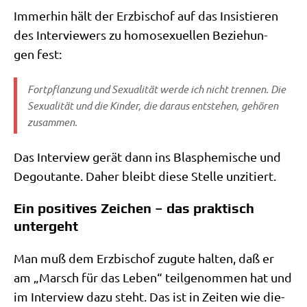
Immer­hin hält der Erz­bi­schof auf das Insi­stie­ren
des Inter­view­ers zu homo­se­xu­el­len Bezie­hun­
gen fest:
Fort­pflan­zung und Sexua­li­tät wer­de ich nicht tren­nen. Die
Sexua­li­tät und die Kin­der, die dar­aus ent­ste­hen, gehö­ren
zusammen.
Das Inter­view gerät dann ins Blas­phe­mi­sche und
Degou­tan­te. Daher bleibt die­se Stel­le unzitiert.
Ein positives Zeichen – das praktisch
untergeht
Man muß dem Erz­bi­schof zugu­te hal­ten, daß er
am „Marsch für das Leben“ teil­ge­nom­men hat und
im Inter­view dazu steht. Das ist in Zei­ten wie die­