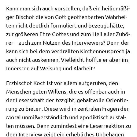
Kann man sich auch vor­stel­len, daß ein hei­lig­mä­ßi­
ger Bischof die von Gott geof­fen­bar­ten Wahr­hei­
ten nicht deut­lich for­mu­liert und bezeugt hät­te,
zur grö­ße­ren Ehre Got­tes und zum Heil aller Zuhö­
rer – auch zum Nut­zen des Inter­view­ers? Denn der
kann sich bei dem verdrall­ten Kir­chen­neu­sprech ja
auch nicht aus­ken­nen. Viel­leicht hoff­te er aber im
Inner­sten auf Wei­sung und Klarheit?
Erz­bi­schof Koch ist vor allem auf­ge­ru­fen, den
Men­schen guten Wil­lens, die es offen­bar auch in
der Leser­schaft der
taz
gibt, gehalt­vol­le Ori­en­tie­
rung zu bie­ten. Die­se wird in zen­tra­len Fra­gen der
Moral unmiß­ver­ständ­lich und apo­dik­tisch aus­fal­
len müs­sen. Denn zumin­dest eine Leser­re­ak­ti­on zu
dem Inter­view zeigt ein erheb­li­ches Unbe­ha­gen