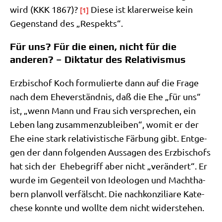
wird (KKK 1867)?
Die­se ist kla­rer­wei­se kein
[1]
Gegen­stand des „Respekts“.
Für uns? Für die einen, nicht für die
anderen? – Diktatur des Relativismus
Erz­bi­schof Koch for­mu­lier­te dann auf die Fra­ge
nach dem Ehe­ver­ständ­nis, daß die Ehe „für uns“
ist, „wenn Mann und Frau sich ver­spre­chen, ein
Leben lang zusam­men­zu­blei­ben“, womit er der
Ehe eine stark rela­ti­vi­sti­sche Fär­bung gibt. Ent­ge­
gen der dann fol­gen­den Aus­sa­gen des Erz­bi­schofs
hat sich der Ehe­be­griff aber nicht „ver­än­dert“. Er
wur­de im Gegen­teil von Ideo­lo­gen und Macht­ha­
bern plan­voll ver­fälscht. Die nach­kon­zi­lia­re Kate­
che­se konn­te und woll­te dem nicht widerstehen.