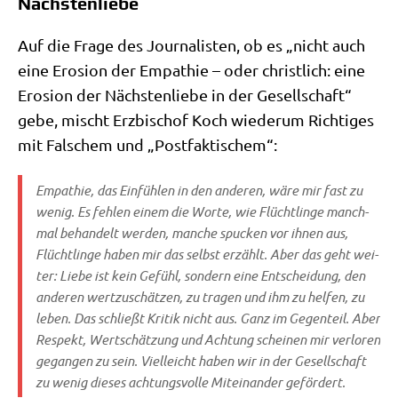
Nächstenliebe
Auf die Fra­ge des Jour­na­li­sten, ob es „nicht auch
eine Ero­si­on der Empa­thie – oder christ­lich: eine
Ero­si­on der Näch­sten­lie­be in der Gesell­schaft“
gebe, mischt Erz­bi­schof Koch wie­der­um Rich­ti­ges
mit Fal­schem und „Post­fak­ti­schem“:
Empa­thie, das Ein­füh­len in den ande­ren, wäre mir fast zu
wenig. Es feh­len einem die Wor­te, wie Flücht­lin­ge manch­
mal behan­delt wer­den, man­che spucken vor ihnen aus,
Flücht­lin­ge haben mir das selbst erzählt. Aber das geht wei­
ter: Lie­be ist kein Gefühl, son­dern eine Ent­schei­dung, den
ande­ren wert­zu­schät­zen, zu tra­gen und ihm zu hel­fen, zu
leben. Das schließt Kri­tik nicht aus. Ganz im Gegen­teil. Aber
Respekt, Wert­schät­zung und Ach­tung schei­nen mir ver­lo­ren
gegan­gen zu sein. Viel­leicht haben wir in der Gesell­schaft
zu wenig die­ses ach­tungs­vol­le Mit­ein­an­der gefördert.