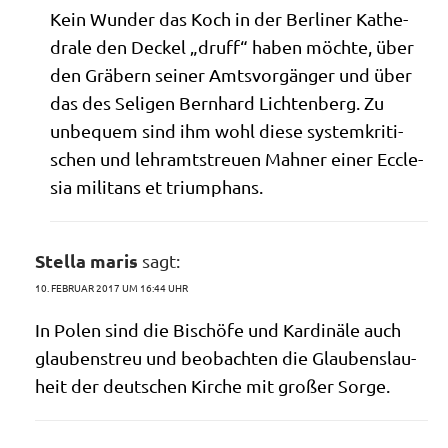
Kein Wun­der das Koch in der Ber­li­ner Kathe­
dra­le den Deckel „druff“ haben möch­te, über
den Grä­bern sei­ner Amts­vor­gän­ger und über
das des Seli­gen Bern­hard Lich­ten­berg. Zu
unbe­quem sind ihm wohl die­se system­kri­ti­
schen und lehr­amtstreu­en Mah­ner einer Eccle­
sia mili­tans et triumphans.
Stella maris
sagt:
10. FEBRUAR 2017 UM 16:44 UHR
In Polen sind die Bischö­fe und Kar­di­nä­le auch
glau­bens­treu und beob­ach­ten die Glau­bens­lau­
heit der deut­schen Kir­che mit gro­ßer Sorge.