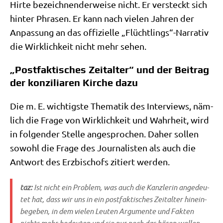
Hir­te bezeich­nen­der­wei­se nicht. Er ver­steckt sich
hin­ter Phra­sen. Er kann nach vie­len Jah­ren der
Anpas­sung an das offi­zi­el­le „Flüchtlings“-Narrativ
die Wirk­lich­keit nicht mehr sehen.
„Postfaktisches Zeitalter“ und der Beitrag
der konziliaren Kirche dazu
Die m. E. wich­tig­ste The­ma­tik des Inter­views, näm­
lich die Fra­ge von Wirk­lich­keit und Wahr­heit, wird
in fol­gen­der Stel­le ange­spro­chen. Daher sol­len
sowohl die Fra­ge des Jour­na­li­sten als auch die
Ant­wort des Erz­bi­schofs zitiert werden.
taz:
Ist nicht ein Pro­blem, was auch die Kanz­le­rin ange­deu­
tet hat, dass wir uns in ein post­fak­ti­sches Zeit­al­ter hin­ein­
be­ge­ben, in dem vie­len Leu­ten Argu­men­te und Fak­ten