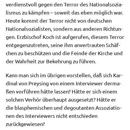
ver­dienst­voll gegen den Ter­ror des Natio­nal­so­zia­
lis­mus zu kämp­fen – soweit das eben mög­lich war.
Heu­te kommt der Ter­ror nicht von deut­schen
Natio­nal­so­zia­li­sten, son­dern aus ande­ren Rich­tun­
gen. Erz­bi­schof Koch ist auf­ge­ru­fen, die­sem Ter­ror
ent­ge­gen­zu­tre­ten, sei­ne ihm anver­trau­ten Schäf­
chen zu beschüt­zen und die Fein­de der Kir­che und
der Wahr­heit zur Bekeh­rung zu führen.
Kann man sich im übri­gen vor­stel­len, daß sich Kar­
di­nal von Prey­sing von einem Inter­view­er der­ma­
ßen vor­füh­ren hät­te las­sen? Hät­te er sich einem
sol­chen Ver­hör über­haupt aus­ge­setzt? Hät­te er
die blas­phe­mi­schen und degou­tan­ten Asso­zia­tio­
nen des Inter­view­ers nicht ent­schie­den
zurückgewiesen?