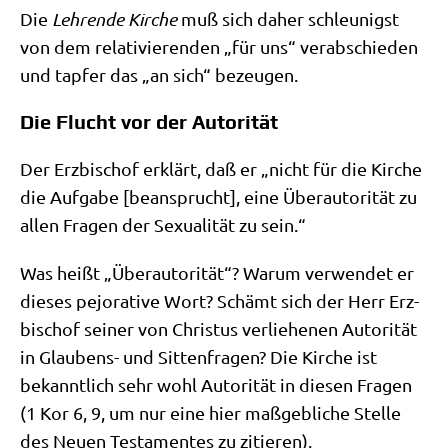
Die
Leh­ren­de Kir­che
muß sich daher schleu­nigst
von dem rela­ti­vie­ren­den „für uns“ ver­ab­schie­den
und tap­fer das „an sich“ bezeugen.
Die Flucht vor der Autorität
Der Erz­bi­schof erklärt, daß er „nicht für die Kir­che
die Auf­ga­be [bean­sprucht], eine Über­au­tori­tät zu
allen Fra­gen der Sexua­li­tät zu sein.“
Was heißt „Über­au­tori­tät“? War­um ver­wen­det er
die­ses pejo­ra­ti­ve Wort? Schämt sich der Herr Erz­
bi­schof sei­ner von Chri­stus ver­lie­he­nen Auto­ri­tät
in Glau­bens- und Sit­ten­fra­gen? Die Kir­che ist
bekannt­lich sehr wohl Auto­ri­tät in die­sen Fra­gen
(1 Kor 6, 9, um nur eine hier maß­geb­li­che Stel­le
des Neu­en Testa­men­tes zu zitieren).