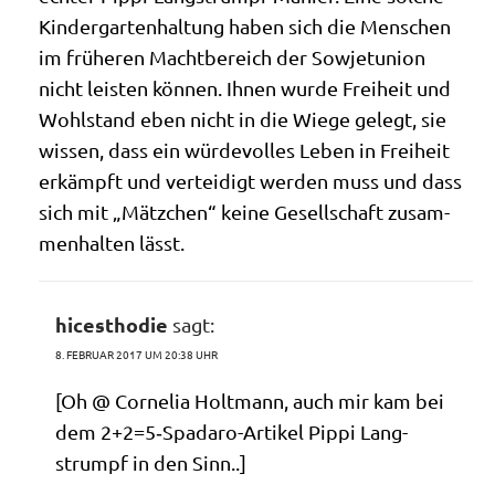
Kin­der­gar­ten­hal­tung haben sich die Men­schen
im frü­he­ren Macht­be­reich der Sowjet­uni­on
nicht lei­sten kön­nen. Ihnen wur­de Frei­heit und
Wohl­stand eben nicht in die Wie­ge gelegt, sie
wis­sen, dass ein wür­de­vol­les Leben in Frei­heit
erkämpft und ver­tei­digt wer­den muss und dass
sich mit „Mätz­chen“ kei­ne Gesell­schaft zusam­
men­hal­ten lässt.
hicesthodie
sagt:
8. FEBRUAR 2017 UM 20:38 UHR
[Oh @ Cor­ne­lia Holt­mann, auch mir kam bei
dem 2+2=5‑Spadaro-Artikel Pip­pi Lang­
strumpf in den Sinn..]