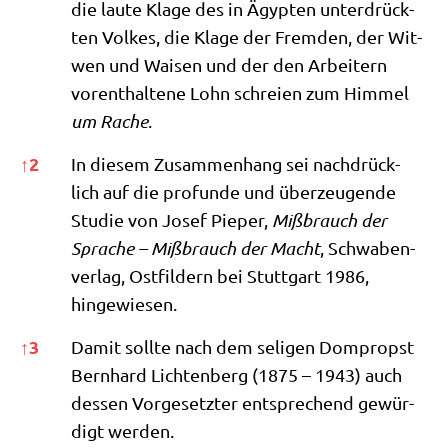
die lau­te Kla­ge des in Ägyp­ten unter­drück­
ten Vol­kes, die Kla­ge der Frem­den, der Wit­
wen und Wai­sen und der den Arbei­tern
vor­ent­hal­te­ne Lohn schrei­en zum Him­mel
um Rache
.
↑
2
In die­sem Zusam­men­hang sei nach­drück­
lich auf die pro­fun­de und über­zeu­gen­de
Stu­die von Josef Pie­per,
Miß­brauch der
Spra­che – Miß­brauch der Macht
, Schwa­ben­
ver­lag, Ost­fil­dern bei Stutt­gart 1986,
hingewiesen.
↑
3
Damit soll­te nach dem seli­gen Dom­propst
Bern­hard Lich­ten­berg (1875 – 1943) auch
des­sen Vor­ge­setz­ter ent­spre­chend gewür­
digt werden.