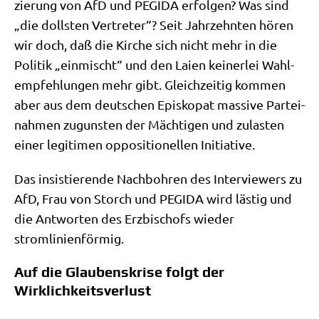
zie­rung von AfD und PEGIDA erfol­gen? Was sind
„die doll­sten Ver­tre­ter“? Seit Jahr­zehn­ten hören
wir doch, daß die Kir­che sich nicht mehr in die
Poli­tik „ein­mischt“ und den Lai­en kei­ner­lei Wahl­
emp­feh­lun­gen mehr gibt. Gleich­zei­tig kom­men
aber aus dem deut­schen Epi­sko­pat mas­si­ve Par­tei­
nah­men zugun­sten der Mäch­ti­gen und zula­sten
einer legi­ti­men oppo­si­tio­nel­len Initiative.
Das insi­stie­ren­de Nach­boh­ren des Inter­view­ers zu
AfD, Frau von Storch und PEGIDA wird lästig und
die Ant­wor­ten des Erz­bi­schofs wie­der
stromlinienförmig.
Auf die Glaubenskrise folgt der
Wirklichkeitsverlust