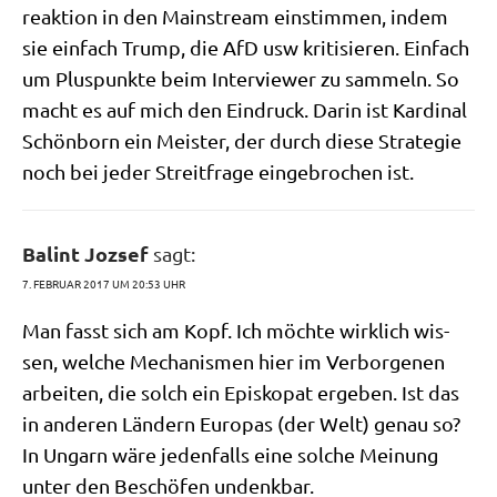
re­ak­ti­on in den Main­stream ein­stim­men, indem
sie ein­fach Trump, die AfD usw kri­ti­sie­ren. Ein­fach
um Plus­punk­te beim Inter­view­er zu sam­meln. So
macht es auf mich den Ein­druck. Dar­in ist Kar­di­nal
Schön­born ein Mei­ster, der durch die­se Stra­te­gie
noch bei jeder Streit­fra­ge ein­ge­bro­chen ist.
Balint Jozsef
sagt:
7. FEBRUAR 2017 UM 20:53 UHR
Man fasst sich am Kopf. Ich möch­te wirk­lich wis­
sen, wel­che Mecha­nis­men hier im Ver­bor­ge­nen
arbei­ten, die solch ein Epi­sko­pat erge­ben. Ist das
in ande­ren Län­dern Euro­pas (der Welt) genau so?
In Ungarn wäre jeden­falls eine sol­che Mei­nung
unter den Beschö­fen undenkbar.