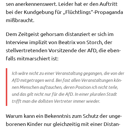
sen aner­ken­nens­wert. Lei­der hat er den Auf­tritt
bei der Kund­ge­bung für „Flüchtlings“-Propaganda
mißbraucht.
Dem Zeit­geist gehor­sam distan­ziert er sich im
Inter­view impli­zit von Bea­trix von Storch, der
stell­ver­tre­ten­den Vor­sit­zen­de der AfD, die eben­
falls mit­mar­schiert ist:
Ich wäre nicht zu einer Ver­an­stal­tung gegan­gen, die von der
AfD mit­ge­tra­gen wird. Bei fast allen Ver­an­stal­tun­gen kön­
nen Men­schen auf­tau­chen, deren Posi­ti­on ich nicht tei­le,
und das gilt nicht nur für die AfD. In einer plu­ra­len Stadt
trifft man die doll­sten Ver­tre­ter immer wieder.
War­um kann ein Bekennt­nis zum Schutz der unge­
bo­re­nen Kin­der nur gleich­zei­tig mit einer Distan­