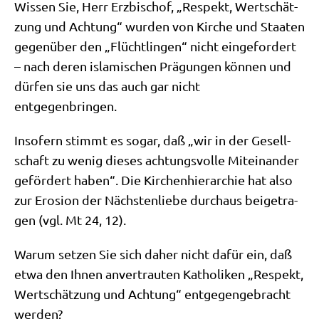
Wis­sen Sie, Herr Erz­bi­schof, „Respekt, Wert­schät­
zung und Ach­tung“ wur­den von Kir­che und Staa­ten
gegen­über den „Flücht­lin­gen“ nicht ein­ge­for­dert
– nach deren isla­mi­schen Prä­gun­gen kön­nen und
dür­fen sie uns das auch gar nicht
entgegenbringen.
Inso­fern stimmt es sogar, daß „wir in der Gesell­
schaft zu wenig die­ses ach­tungs­vol­le Mit­ein­an­der
geför­dert haben“. Die Kir­chen­hier­ar­chie hat also
zur Ero­si­on der Näch­sten­lie­be durch­aus bei­getra­
gen (vgl. Mt 24, 12).
War­um set­zen Sie sich daher nicht dafür ein, daß
etwa den Ihnen anver­trau­ten Katho­li­ken „Respekt,
Wert­schät­zung und Ach­tung“ ent­ge­gen­ge­bracht
werden?