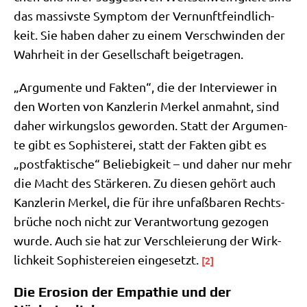
das mas­siv­ste Sym­ptom der Ver­nunft­feind­lich­
keit. Sie haben daher zu einem Ver­schwin­den der
Wahr­heit in der Gesell­schaft beigetragen.
„Argu­men­te und Fak­ten“, die der Inter­view­er in
den Wor­ten von Kanz­le­rin Mer­kel anmahnt, sind
daher wir­kungs­los gewor­den. Statt der Argu­men­
te gibt es Sophi­ste­rei, statt der Fak­ten gibt es
„post­fak­ti­sche“ Belie­big­keit – und daher nur mehr
die Macht des Stär­ke­ren. Zu die­sen gehört auch
Kanz­le­rin Mer­kel, die für ihre unfaß­ba­ren Rechts­
brü­che noch nicht zur Ver­ant­wor­tung gezo­gen
wur­de. Auch sie hat zur Ver­schleie­rung der Wirk­
lich­keit Sophi­ste­rei­en ein­ge­setzt.
[2]
Die Erosion der Empathie und der