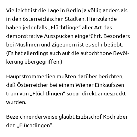
Viel­leicht ist die Lage in Ber­lin ja völ­lig anders als
in den öster­rei­chi­schen Städ­ten. Hier­zu­lan­de
haben jeden­falls „Flücht­lin­ge“ aller Art das
demon­stra­ti­ve Aus­spucken ein­ge­führt. Beson­ders
bei Mus­li­men und Zigeu­nern ist es sehr beliebt.
(Es hat aller­dings auch auf die auto­chtho­ne Bevöl­
ke­rung übergegriffen.)
Haupt­strom­me­di­en muß­ten dar­über berich­ten,
daß Öster­rei­cher bei einem Wie­ner Ein­kaufs­zen­
trum von „Flücht­lin­gen“ sogar direkt ange­spuckt
wurden.
Bezeich­nen­der­wei­se glaubt Erz­bi­schof Koch aber
den „Flücht­lin­gen“.