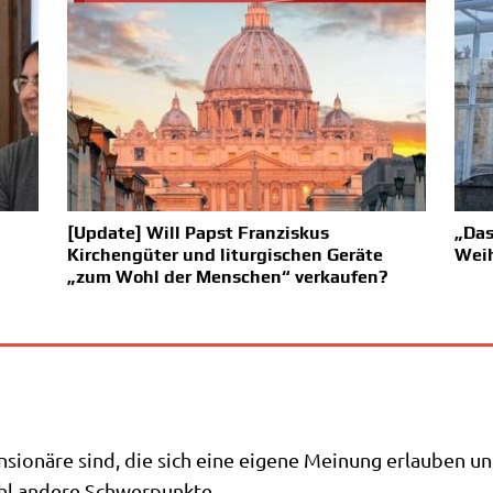
[Update] Will Papst Franziskus
„Das
Kirchengüter und liturgischen Geräte
Weih
„zum Wohl der Menschen“ verkaufen?
­sio­nä­re sind, die sich eine eige­ne Mei­nung erlau­ben un
wohl ande­re Schwerpunkte.