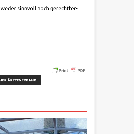
 weder sinn­voll noch gerecht­fer­
HER ÄRZTEVERBAND