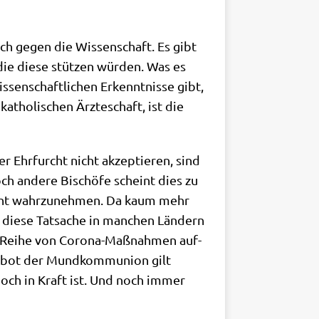
ch gegen die Wis­sen­schaft. Es gibt
die die­se stüt­zen wür­den. Was es
­sen­schaft­li­chen Erkennt­nis­se gibt,
ho­li­schen Ärz­te­schaft, ist die
r Ehr­furcht nicht akzep­tie­ren, sind
och ande­re Bischö­fe scheint dies zu
icht wahr­zu­neh­men. Da kaum mehr
n die­se Tat­sa­che in man­chen Län­dern
e Rei­he von Coro­na-Maß­nah­men auf­
r­bot der Mund­kom­mu­ni­on gilt
 noch in Kraft ist. Und noch immer