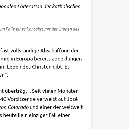
io­na­len Föde­ra­ti­on der katho­li­schen
im Fal­le eines Kon­takts mit den Lip­pen des
ast voll­stän­di­ge Abschaf­fung der
­mie in Euro­pa bereits abge­klun­gen
s im Leben des Chri­sten gibt. Es
en“.
t über­trägt“. Seit vie­len Mona­ten
AMC-Vor­sit­zen­de ver­weist auf José
 von Colo­ra­do
und einer der welt­weit
heu­te kein ein­zi­ger Fall einer