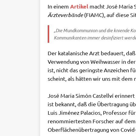
Arti­kel
In einem
macht José Maria Sim
Ärz­te­ver­bän­de
(FIAMC), auf die­se Si
„Die Mund­kom­mu­ni­on und die knien­de Kom­
Kom­mu­ni­kan­ten immer des­in­fi­ziert wer­
Der kata­la­ni­sche Arzt bedau­ert, da
Ver­wen­dung von Weih­was­ser in der 
ist, nicht das gering­ste Anzei­chen f
scheint, als hät­ten wir uns mit dem 
José Maria Simón Castell­ví erin­nert
ist bekannt, daß die Über­tra­gung über
Luis Jimé­nez Pala­ci­os, Pro­fes­sor 
renom­mier­te­sten For­scher auf dem G
Ober­flä­chen­über­tra­gung von Covid