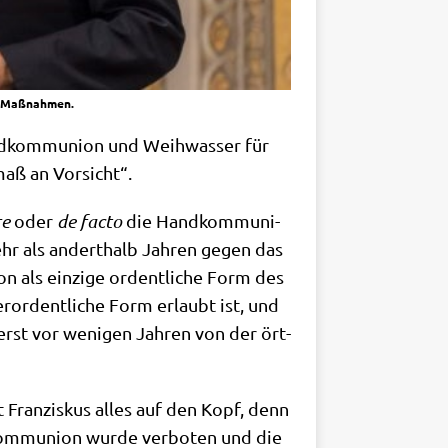
na-Maßnahmen.
und­kom­mu­ni­on und Weih­was­ser für
­maß an Vorsicht“.
re
oder
de fac­to
die Hand­kom­mu­ni­
ehr als andert­halb Jah­ren gegen das
on als ein­zi­ge ordent­li­che Form des
or­dent­li­che Form erlaubt ist, und
erst vor weni­gen Jah­ren von der ört­
 Fran­zis­kus alles auf den Kopf, denn
kom­mu­ni­on wur­de ver­bo­ten und die