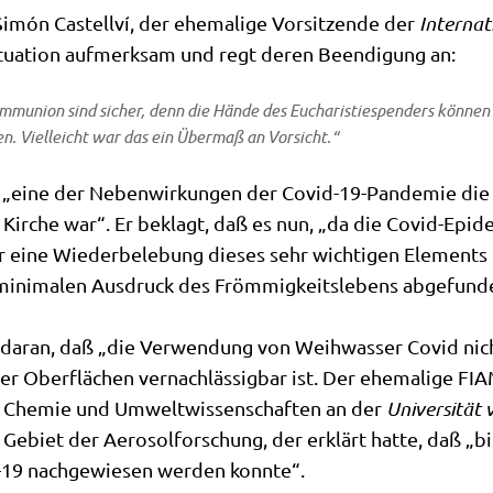
ón Castell­ví, der ehe­ma­li­ge Vor­sit­zen­de der
Inter­na­t
tua­ti­on auf­merk­sam und regt deren Been­di­gung an:
mu­ni­on sind sicher, denn die Hän­de des Eucha­ri­stie­spen­ders kön­nen 
den. Viel­leicht war das ein Über­maß an Vorsicht.“
ß „eine der Neben­wir­kun­gen der Covid-19-Pan­de­mie die f
Kir­che war“. Er beklagt, daß es nun, „da die Covid-Epi­de
ür eine Wie­der­be­le­bung die­ses sehr wich­ti­gen Ele­ment
mini­ma­len Aus­druck des Fröm­mig­keits­le­bens abge­fun­d
 dar­an, daß „die Ver­wen­dung von Weih­was­ser Covid nich
 Ober­flä­chen ver­nach­läs­sig­bar ist. Der ehe­ma­li­ge FI
für Che­mie und Umwelt­wis­sen­schaf­ten an der
Uni­ver­si­tät
ebiet der Aero­sol­for­schung, der erklärt hat­te, daß „bis 
-19 nach­ge­wie­sen wer­den konnte“.