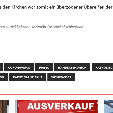
 den Kir­chen war somit ein über­zo­ge­ner Über­ei­fer, der
en zurück­keh­ren“, so Simón Castell­vì abschließend.
CORONAVIRUS
FIAMC
HANDKOMMUNION
KATHOLISC
ON
PAPST FRANZISKUS
WEIHWASSER