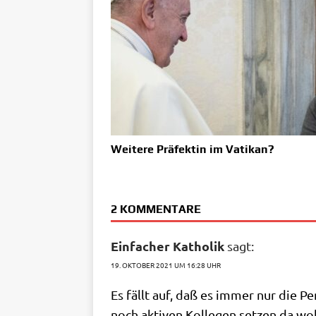
Weitere Präfektin im Vatikan?
2 KOMMENTARE
Einfacher Katholik
sagt:
19. OKTOBER 2021 UM 16:28 UHR
Es fällt auf, daß es immer nur die Pen
noch akti­ven Kol­le­gen set­zen da 