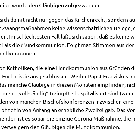
­ni­on wur­de den Gläu­bi­gen aufgezwungen.
 sich damit nicht nur gegen das Kir­chen­recht, son­dern au
Zwangs­maß­nah­men kei­ne wis­sen­schaft­li­chen Bele­ge, 
en. Im schlech­te­sten Fall läßt sich sagen, daß es kei­ne wis
i als die Mund­kom­mu­ni­on. Folgt man Stim­men aus der kat
e Handkommunion.
von Katho­li­ken, die eine Hand­kom­mu­ni­on aus Grün­den de
ucha­ri­stie aus­ge­schlos­sen. Weder Papst Fran­zis­kus n
das man­che Gläu­bi­ge in die­sen Mona­ten emp­fin­den, n
ur mehr „voll­stän­dig“ Geimpf­te hos­pi­ta­li­siert sind (wen
­den von man­chen Bischofs­kon­fe­ren­zen inzwi­schen ein
es ohne­hin von Anfang an erheb­li­che Zwei­fel gab. Das Ve
en­den ist es sogar die ein­zi­ge Coro­na-Maß­nah­me, die
 und ver­wei­gern den Gläu­bi­gen die Mundkommunion.