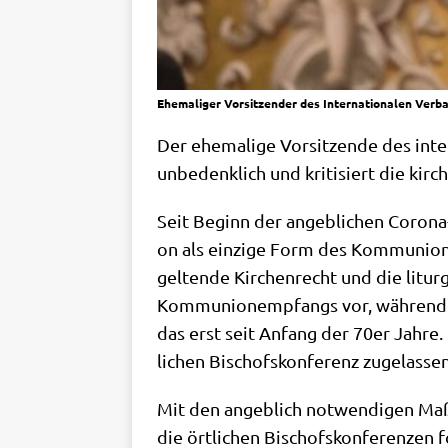
Ehemaliger Vorsitzender des Internationalen Verb
Der ehe­ma­li­ge Vor­sit­zen­de des int
unbe­denk­lich und kri­ti­siert die kir
Seit Beginn der angeb­li­chen Coro­na
on als ein­zi­ge Form des Kom­mu­nion
gel­ten­de Kir­chen­recht und die lit­
Kom­mu­nion­emp­fangs vor, wäh­rend d
das erst seit Anfang der 70er Jah­re.
li­chen Bischofs­kon­fe­renz zugelassen
Mit den angeb­lich not­wen­di­gen Maß
die ört­li­chen Bischofs­kon­fe­ren­ze