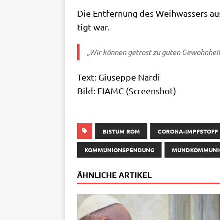
Die Ent­fer­nung des Weih­was­sers aus
tigt war.
„Wir kön­nen getrost zu guten Gewohn­hei­t
Text: Giu­sep­pe Nar­di
Bild: FIAMC (Screen­shot)
BISTUM ROM
CORONA-IMPFSTOFF
KOMMUNIONSPENDUNG
MUNDKOMMUNI
ÄHNLICHE ARTIKEL