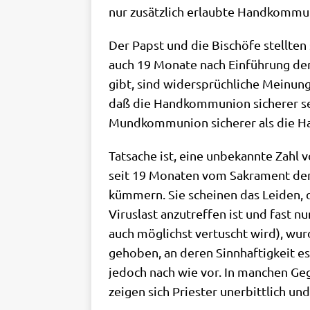
nur zusätz­lich erlaub­te Hand­kom­mu
Der Papst und die Bischö­fe stell­ten
auch 19 Mona­te nach Ein­füh­rung der 
gibt, sind wider­sprüch­li­che Mei­nun­g
daß die Hand­kom­mu­ni­on siche­rer se
Mund­kom­mu­ni­on siche­rer als di
Tat­sa­che ist, eine unbe­kann­te Zahl 
seit 19 Mona­ten vom Sakra­ment der E
küm­mern. Sie schei­nen das Lei­den, 
Virus­last anzu­tref­fen ist und fast n
auch mög­lichst ver­tuscht wird), wur
ge­ho­ben, an deren Sinn­haf­tig­keit 
jedoch nach wie vor. In man­chen Geg
zei­gen sich Prie­ster uner­bitt­lich