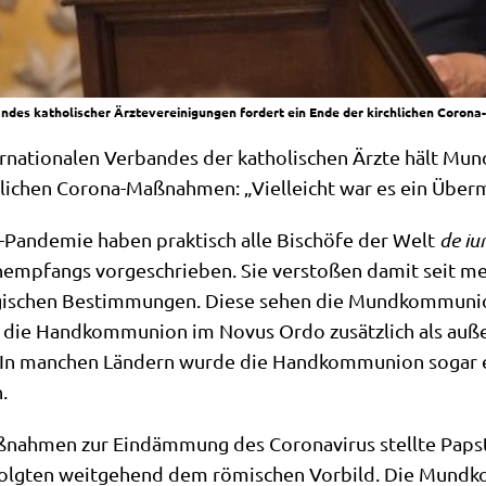
andes katholischer Ärztevereinigungen fordert ein Ende der kirchlichen Coro
er­na­tio­na­len Ver­ban­des der katho­li­schen Ärz­te hält M
ch­li­chen Coro­na-Maß­nah­men: „Viel­leicht war es ein Über
-Pan­de­mie haben prak­tisch alle Bischö­fe der Welt
de iu
­emp­fangs vor­ge­schrie­ben. Sie ver­sto­ßen damit seit m
ur­gi­schen Bestim­mun­gen. Die­se sehen die Mund­kom­mu­ni­
ie Hand­kom­mu­ni­on im Novus Ordo zusätz­lich als außer­
 In man­chen Län­dern wur­de die Hand­kom­mu­ni­on sogar 
.
­nah­men zur Ein­däm­mung des Coro­na­vi­rus stell­te Papst
n folg­ten weit­ge­hend dem römi­schen Vor­bild. Die Mund­