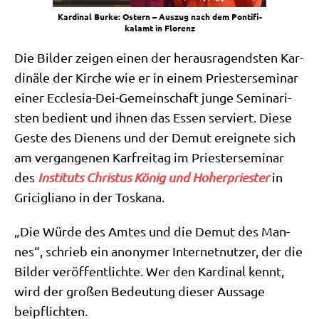
Kar­di­nal Bur­ke: Ostern – Aus­zug nach dem Pon­ti­fi­
kal­amt in Florenz
Die Bil­der zei­gen einen der her­aus­ra­gend­sten Kar­
di­nä­le der Kir­che wie er in einem Prie­ster­se­mi­nar
einer Eccle­sia-Dei-Gemein­schaft jun­ge Semi­na­ri­
sten bedient und ihnen das Essen ser­viert. Die­se
Geste des Die­nens und der Demut ereig­ne­te sich
am ver­gan­ge­nen Kar­frei­tag im Prie­ster­se­mi­nar
des
Insti­tuts Chri­stus König und Hoher­prie­ster
in
Gri­ci­glia­no in der Toskana.
„Die Wür­de des Amtes und die Demut des Man­
nes“, schrieb ein anony­mer Inter­net­nut­zer, der die
Bil­der ver­öf­fent­lich­te. Wer den Kar­di­nal kennt,
wird der gro­ßen Bedeu­tung die­ser Aus­sa­ge
beipflichten.