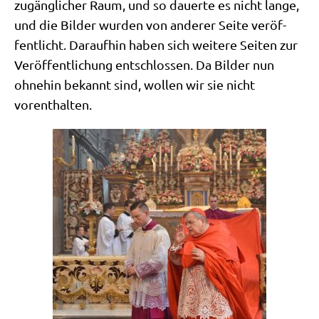
zugäng­li­cher Raum, und so dau­er­te es nicht lan­ge,
und die Bil­der wur­den von ande­rer Sei­te ver­öf­
fent­licht. Dar­auf­hin haben sich wei­te­re Sei­ten zur
Ver­öf­fent­li­chung ent­schlos­sen. Da Bil­der nun
ohne­hin bekannt sind, wol­len wir sie nicht
vorenthalten.