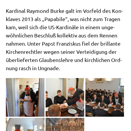
Kar­di­nal Ray­mond Bur­ke galt im Vor­feld des Kon­
kla­ves 2013 als „Papa­bi­le“, was nicht zum Tra­gen
kam, weil sich die US-Kar­di­nä­le in einem unge­
wöhn­li­chen Beschluß kol­lek­tiv aus dem Ren­nen
nah­men. Unter Papst Fran­zis­kus fiel der bril­lan­te
Kir­chen­recht­ler wegen sei­ner Ver­tei­di­gung der
über­lie­fer­ten Glau­bens­leh­re und kirch­li­chen Ord­
nung rasch in Ungnade.