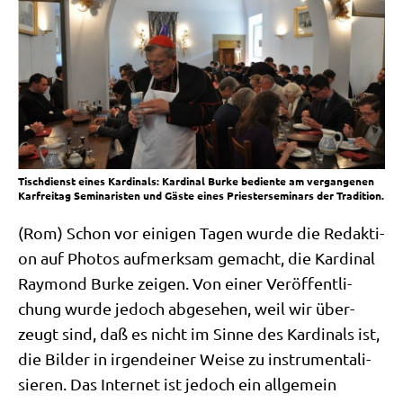
Tischdienst eines Kardinals: Kardinal Burke bediente am vergangenen
Karfreitag Seminaristen und Gäste eines Priesterseminars der Tradition.
(Rom) Schon vor eini­gen Tagen wur­de die Redak­ti­
on auf Pho­tos auf­merk­sam gemacht, die Kar­di­nal
Ray­mond Bur­ke zei­gen. Von einer Ver­öf­fent­li­
chung wur­de jedoch abge­se­hen, weil wir über­
zeugt sind, daß es nicht im Sin­ne des Kar­di­nals ist,
die Bil­der in irgend­ei­ner Wei­se zu instru­men­ta­li­
sie­ren. Das Inter­net ist jedoch ein all­ge­mein