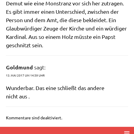
Demut wie eine Mon­stranz vor sich her zutra­gen.
Es gibt immer einen Unter­schied, zwi­schen der
Per­son und dem Amt, die die­se beklei­det. Ein
Glaub­wür­di­ger Zeu­ge der Kir­che und ein wür­di­ger
Kar­di­nal. Aus so einem Holz müss­te ein Papst
geschnitzt sein.
Goldmund
sagt:
13. MAI 2017 UM 14:59 UHR
Wun­der­bar. Das eine schließt das ande­re
nicht aus .
Kommentare sind deaktiviert.