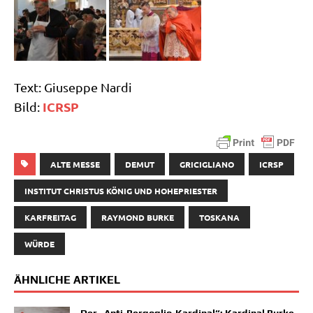
Text: Giu­sep­pe Nardi
ICRSP
Bild:
ALTE MESSE
DEMUT
GRICIGLIANO
ICRSP
INSTITUT CHRISTUS KÖNIG UND HOHEPRIESTER
KARFREITAG
RAYMOND BURKE
TOSKANA
WÜRDE
ÄHNLICHE ARTIKEL