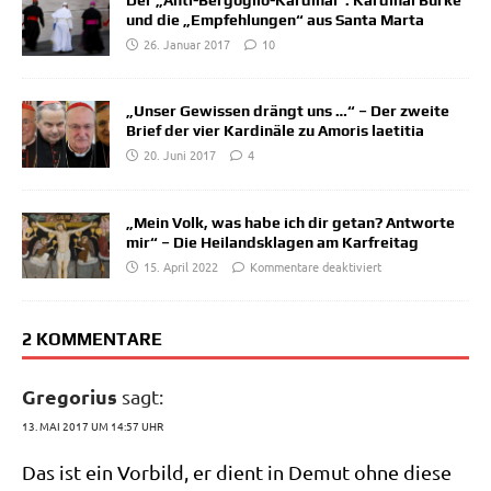
Der „Anti-Bergoglio-Kardinal“: Kardinal Burke
und die „Empfehlungen“ aus Santa Marta
26. Januar 2017
10
„Unser Gewissen drängt uns …“ – Der zweite
Brief der vier Kardinäle zu Amoris laetitia
20. Juni 2017
4
„Mein Volk, was habe ich dir getan? Antworte
mir“ – Die Heilandsklagen am Karfreitag
15. April 2022
Kommentare deaktiviert
2 KOMMENTARE
Gregorius
sagt:
13. MAI 2017 UM 14:57 UHR
Das ist ein Vor­bild, er dient in Demut ohne die­se