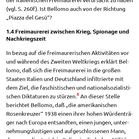
(vgl. S. 260f). Ist Bel­lo­mo auch von der Rich­tung
„Piaz­za del Gesù“?
1.4 Freimaurerei zwischen Krieg, Spionage und
Nachkriegszeit
In bezug auf die frei­mau­re­ri­schen Akti­vi­tä­ten vor
und wäh­rend des Zwei­ten Welt­kriegs erklärt Bel­
lo­mo, daß sich die Frei­mau­re­rei in die gro­ßen
Staa­ten Ita­li­en und Deutsch­land infil­trier­te mit
dem Ziel, die faschi­sti­schen und natio­nal­so­zia­li­sti­
8
schen Dik­ta­tu­ren zu stür­zen.
An die­ser Stel­le
berich­tet Bel­lo­mo, daß „die ame­ri­ka­ni­schen
Rosen­kreu­zer“ 1938 einen ihrer hohen Wür­den­trä­
ger nach Euro­pa ent­sand­ten, einen jun­gen, unter­
neh­mungs­lu­sti­gen und auf­ge­schlos­se­nen Mann,