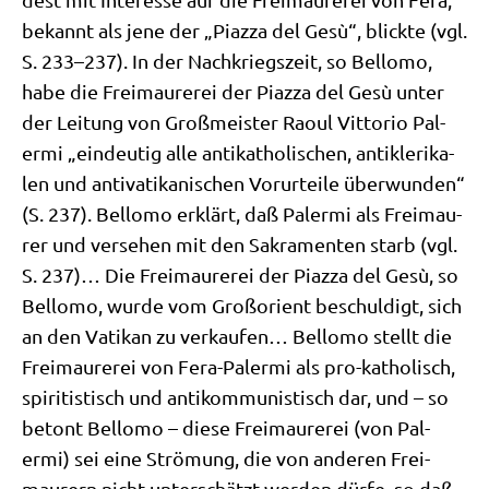
bekannt als jene der „Piaz­za del Gesù“, blick­te (vgl.
S. 233–237). In der Nach­kriegs­zeit, so Bel­lo­mo,
habe die Frei­mau­re­rei der Piaz­za del Gesù unter
der Lei­tung von Groß­mei­ster Raoul Vitto­rio Pal­
ermi „ein­deu­tig alle anti­ka­tho­li­schen, anti­kle­ri­ka­
len und anti­va­ti­ka­ni­schen Vor­ur­tei­le über­wun­den“
(S. 237). Bel­lo­mo erklärt, daß Pal­ermi als Frei­mau­
rer und ver­se­hen mit den Sakra­men­ten starb (vgl.
S. 237)… Die Frei­mau­re­rei der Piaz­za del Gesù, so
Bel­lo­mo, wur­de vom Groß­ori­ent beschul­digt, sich
an den Vati­kan zu ver­kau­fen… Bel­lo­mo stellt die
Frei­mau­re­rei von Fera-Pal­ermi als pro-katho­lisch,
spi­ri­ti­stisch und anti­kom­mu­ni­stisch dar, und – so
betont Bel­lo­mo – die­se Frei­mau­re­rei (von Pal­
ermi) sei eine Strö­mung, die von ande­ren Frei­
mau­rern nicht unter­schätzt wer­den dür­fe, so daß