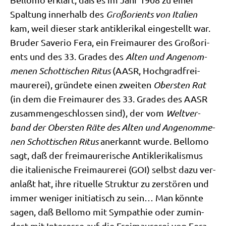
Spal­tung inner­halb des
Groß­ori­ents von Ita­li­en
kam, weil die­ser stark anti­kle­ri­kal ein­ge­stellt war.
Bru­der Save­r­io Fera, ein Frei­mau­rer des Groß­ori­
ents und des 33. Gra­des des
Alten und Ange­nom­
me­nen Schot­ti­schen Ritus
(AASR, Hoch­g­rad­frei­
mau­re­rei), grün­de­te einen zwei­ten
Ober­sten Rat
(in dem die Frei­mau­rer des 33. Gra­des des AASR
zusam­men­ge­schlos­sen sind), der vom
Welt­ver­
band der Ober­sten Räte des Alten und Ange­nom­me­
nen Schot­ti­schen Ritus
aner­kannt wur­de. Bel­lo­mo
sagt, daß der frei­mau­re­ri­sche Anti­kle­ri­ka­lis­mus
die ita­lie­ni­sche Frei­mau­re­rei (GOI) selbst dazu ver­
an­laßt hat, ihre ritu­el­le Struk­tur zu zer­stö­ren und
immer weni­ger initia­tisch zu sein… Man könn­te
sagen, daß Bel­lo­mo mit Sym­pa­thie oder zumin­
dest mit Inter­es­se auf die Frei­mau­re­rei von Fera,