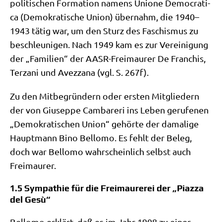
poli­ti­schen For­ma­ti­on namens Unio­ne Demo­cra­ti­
ca (Demo­kra­ti­sche Uni­on) über­nahm, die 1940–
1943 tätig war, um den Sturz des Faschis­mus zu
beschleu­ni­gen. Nach 1949 kam es zur Ver­ei­ni­gung
der „Fami­li­en“ der AASR-Frei­mau­rer De Fran­chis,
Ter­za­ni und Avezz­a­na (vgl. S. 267f).
Zu den Mit­be­grün­dern oder ersten Mit­glie­dern
der von Giu­sep­pe Cam­bare­ri ins Leben geru­fe­nen
„Demo­kra­ti­schen Uni­on“ gehör­te der dama­li­ge
Haupt­mann Bino Bel­lo­mo. Es fehlt der Beleg,
doch war Bel­lo­mo wahr­schein­lich selbst auch
Freimaurer.
1.5 Sympathie für die Freimaurerei der „Piazza
del Gesù“
Bel­lo­mo erklärt, daß es im Jahr 1908 zu einer