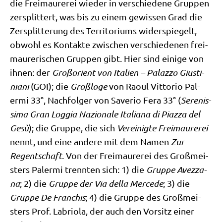
die Frei­mau­re­rei wie­der in ver­schie­de­ne Grup­pen
zer­split­tert, was bis zu einem gewis­sen Grad die
Zer­split­te­rung des Ter­ri­to­ri­ums wider­spie­gelt,
obwohl es Kon­tak­te zwi­schen ver­schie­de­nen frei­
mau­re­ri­schen Grup­pen gibt. Hier sind eini­ge von
ihnen: der
Groß­ori­ent von Ita­li­en – Palaz­zo Giu­sti­
nia­ni
(GOI); die
Groß­lo­ge
von Raoul Vitto­rio Pal­
ermi 33°, Nach­fol­ger von Save­r­io Fera 33° (
Sere­nis­
si­ma Gran Log­gia Nazio­na­le Ita­lia­na di Piaz­za del
Gesù
); die Grup­pe, die sich
Ver­ei­nig­te Frei­mau­re­rei
nennt, und eine ande­re mit dem Namen
Zur
Regent­schaft
. Von der Frei­mau­re­rei des Groß­mei­
sters Pal­ermi trenn­ten sich: 1) die
Grup­pe Avezz­a­
na
; 2) die
Grup­pe der Via del­la Mer­ce­de
; 3) die
Grup­pe De Fran­chis
; 4) die Grup­pe des Groß­mei­
sters Prof. Labrio­la, der auch den Vor­sitz einer