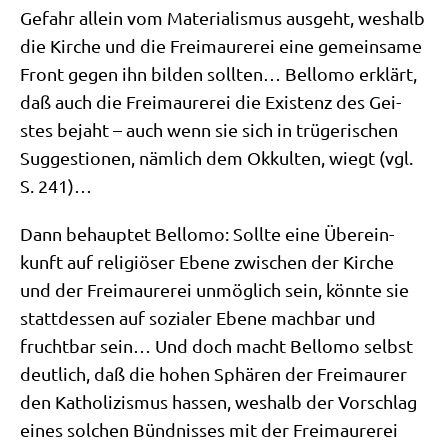
Gefahr allein vom Mate­ria­lis­mus aus­geht, wes­halb
die Kir­che und die Frei­mau­re­rei eine gemein­sa­me
Front gegen ihn bil­den soll­ten… Bel­lo­mo erklärt,
daß auch die Frei­mau­re­rei die Exi­stenz des Gei­
stes bejaht – auch wenn sie sich in trü­ge­ri­schen
Sug­ge­stio­nen, näm­lich dem Okkul­ten, wiegt (vgl.
S. 241)…
Dann behaup­tet Bel­lo­mo: Soll­te eine Über­ein­
kunft auf reli­giö­ser Ebe­ne zwi­schen der Kir­che
und der Frei­mau­re­rei unmög­lich sein, könn­te sie
statt­des­sen auf sozia­ler Ebe­ne mach­bar und
frucht­bar sein… Und doch macht Bel­lo­mo selbst
deut­lich, daß die hohen Sphä­ren der Frei­mau­rer
den Katho­li­zis­mus has­sen, wes­halb der Vor­schlag
eines sol­chen Bünd­nis­ses mit der Frei­mau­re­rei