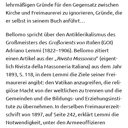
lehr­mä­ßi­gen Grün­de für den Gegen­satz zwi­schen
Kir­che und Frei­mau­re­rei zu igno­rie­ren, Grün­de, die
er selbst in sei­nem Buch anführt…
Bel­lo­mo spricht über den Anti­kle­ri­ka­lis­mus des
Groß­mei­sters des
Groß­ori­ents von Ita­li­en
(GOI)
Adria­no Lem­mi (1822–1906). Bel­lo­mo zitiert
einen Arti­kel aus der „
Rivi­sta Masso­ni­ca
“ (eigent­
lich Rivi­sta del­la Massoneria Ita­lia­na) aus dem Jahr
1893, S. 118, in dem Lem­mi die Zie­le sei­ner Frei­
mau­re­rei angibt: den Vati­kan anzu­grei­fen, die reli­
giö­se Macht von der welt­li­chen zu tren­nen und die
Gemein­den und die Bil­dungs- und Erzie­hungs­in­sti­
tu­te zu über­neh­men. In der­sel­ben Frei­mau­rer­zeit­
schrift von 1897, auf Sei­te 242, erklärt Lem­mi die
Not­wen­dig­keit, unter den Armee­of­fi­zie­ren