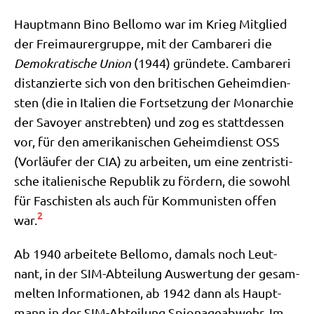
Haupt­mann Bino Bel­lo­mo war im Krieg Mit­glied
der Frei­mau­rer­grup­pe, mit der Cam­bare­ri die
Demo­kra­ti­sche Uni­on
(1944) grün­de­te. Cam­bare­ri
distan­zier­te sich von den bri­ti­schen Geheim­dien­
sten (die in Ita­li­en die Fort­set­zung der Mon­ar­chie
der Savoy­er anstreb­ten) und zog es statt­des­sen
vor, für den ame­ri­ka­ni­schen Geheim­dienst OSS
(Vor­läu­fer der CIA) zu arbei­ten, um eine zen­tri­sti­
sche ita­lie­ni­sche Repu­blik zu för­dern, die sowohl
für Faschi­sten als auch für Kom­mu­ni­sten offen
2
war.
Ab 1940 arbei­te­te Bel­lo­mo, damals noch Leut­
nant, in der SIM-Abtei­lung Aus­wer­tung der gesam­
mel­ten Infor­ma­tio­nen, ab 1942 dann als Haupt­
mann in der SIM-Abtei­lung Spio­na­ge­ab­wehr. Im