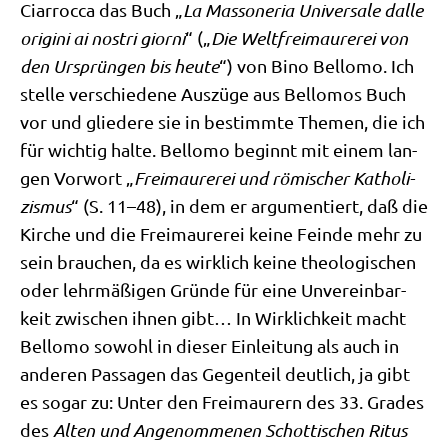
Ciar­roc­ca das Buch „
La Massoneria Uni­ver­sa­le dal­le
ori­gi­ni ai nostri gior­ni
“ („
Die Welt­frei­mau­re­rei von
den Ursprün­gen bis heu­te
“) von Bino Bel­lo­mo. Ich
stel­le ver­schie­de­ne Aus­zü­ge aus Bel­lo­mos Buch
vor und glie­de­re sie in bestimm­te The­men, die ich
für wich­tig hal­te. Bel­lo­mo beginnt mit einem lan­
gen Vor­wort „
Frei­mau­re­rei und römi­scher Katho­li­
zis­mus
“ (S. 11–48), in dem er argu­men­tiert, daß die
Kir­che und die Frei­mau­re­rei kei­ne Fein­de mehr zu
sein brau­chen, da es wirk­lich kei­ne theo­lo­gi­schen
oder lehr­mä­ßi­gen Grün­de für eine Unver­ein­bar­
keit zwi­schen ihnen gibt… In Wirk­lich­keit macht
Bel­lo­mo sowohl in die­ser Ein­lei­tung als auch in
ande­ren Pas­sa­gen das Gegen­teil deut­lich, ja gibt
es sogar zu: Unter den Frei­mau­rern des 33. Gra­des
des
Alten und Ange­nom­me­nen Schot­ti­schen Ritus