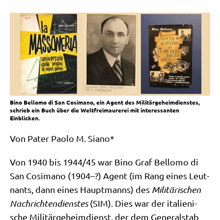
Bino Bellomo di San Cosimano, ein Agent des Militärgeheimdienstes,
schrieb ein Buch über die Weltfreimaurerei mit interessanten
Einblicken.
Von Pater Pao­lo M. Siano*
Von 1940 bis 1944/​45 war Bino Graf Bel­lo­mo di
San Cosi­ma­no (1904–?) Agent (im Rang eines Leut­
nants, dann eines Haupt­manns) des
Mili­tä­ri­schen
Nach­rich­ten­dien­stes
(SIM). Dies war der ita­lie­ni­
sche Mili­tär­ge­heim­dienst, der dem Gene­ral­stab