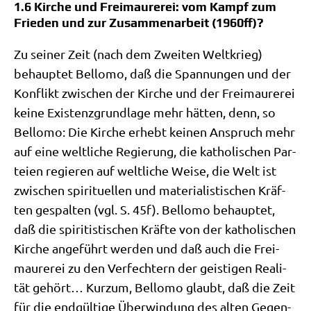
1.6 Kirche und Freimaurerei: vom Kampf zum
Frieden und zur Zusammenarbeit (1960ff)?
Zu sei­ner Zeit (nach dem Zwei­ten Welt­krieg)
behaup­tet Bel­lo­mo, daß die Span­nun­gen und der
Kon­flikt zwi­schen der Kir­che und der Frei­mau­re­rei
kei­ne Exi­stenz­grund­la­ge mehr hät­ten, denn, so
Bel­lo­mo: Die Kir­che erhebt kei­nen Anspruch mehr
auf eine welt­li­che Regie­rung, die katho­li­schen Par­
tei­en regie­ren auf welt­li­che Wei­se, die Welt ist
zwi­schen spi­ri­tu­el­len und mate­ria­li­sti­schen Kräf­
ten gespal­ten (vgl. S. 45f). Bel­lo­mo behaup­tet,
daß die spi­ri­ti­sti­schen Kräf­te von der katho­li­schen
Kir­che ange­führt wer­den und daß auch die Frei­
mau­re­rei zu den Ver­fech­tern der gei­sti­gen Rea­li­
tät gehört… Kurz­um, Bel­lo­mo glaubt, daß die Zeit
für die end­gül­ti­ge Über­win­dung des alten Gegen­