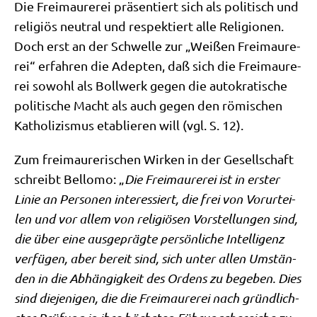
Die Frei­mau­re­rei prä­sen­tiert sich als poli­tisch und
reli­gi­ös neu­tral und respek­tiert alle Reli­gio­nen.
Doch erst an der Schwel­le zur „Wei­ßen Frei­mau­re­
rei“ erfah­ren die Adep­ten, daß sich die Frei­mau­re­
rei sowohl als Boll­werk gegen die auto­kra­ti­sche
poli­ti­sche Macht als auch gegen den römi­schen
Katho­li­zis­mus eta­blie­ren will (vgl. S. 12).
Zum frei­mau­re­ri­schen Wir­ken in der Gesell­schaft
schreibt Bel­lo­mo: „
Die Frei­mau­re­rei ist in erster
Linie an Per­so­nen inter­es­siert, die frei von Vor­ur­tei­
len und vor allem von reli­giö­sen Vor­stel­lun­gen sind,
die über eine aus­ge­präg­te per­sön­li­che Intel­li­genz
ver­fü­gen, aber bereit sind, sich unter allen Umstän­
den in die Abhän­gig­keit des Ordens zu bege­ben. Dies
sind die­je­ni­gen, die die Frei­mau­re­rei nach
gründ­lich­