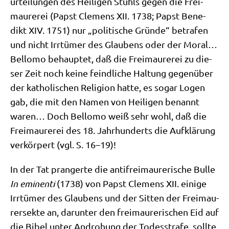
ur­tei­lun­gen des Hei­li­gen Stuhls gegen die Frei­
mau­re­rei (Papst Cle­mens XII. 1738; Papst Bene­
dikt XIV. 1751) nur „poli­ti­sche Grün­de“ betra­fen
und nicht Irr­tü­mer des Glau­bens oder der Moral…
Bel­lo­mo behaup­tet, daß die Frei­mau­re­rei zu die­
ser Zeit noch kei­ne feind­li­che Hal­tung gegen­über
der katho­li­schen Reli­gi­on hat­te, es sogar Logen
gab, die mit den Namen von Hei­li­gen benannt
waren… Doch Bel­lo­mo weiß sehr wohl, daß die
Frei­mau­re­rei des 18. Jahr­hun­derts die Auf­klä­rung
ver­kör­pert (vgl. S. 16–19)!
In der Tat pran­ger­te die anti­frei­mau­re­ri­sche Bul­le
In emi­nen­ti
(1738) von Papst Cle­mens XII. eini­ge
Irr­tü­mer des Glau­bens und der Sit­ten der Frei­mau­
rer­sek­te an, dar­un­ter den frei­mau­re­ri­schen Eid auf
die Bibel unter Andro­hung der Todes­stra­fe, soll­te