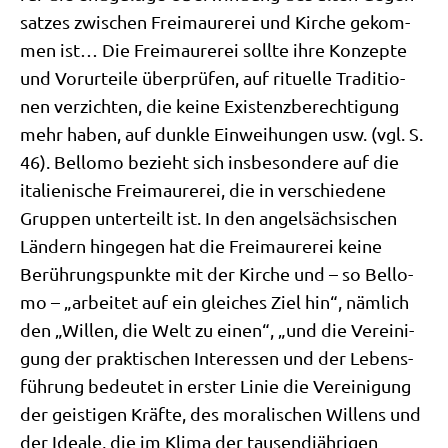
sat­zes zwi­schen Frei­mau­re­rei und Kir­che gekom­
men ist… Die Frei­mau­re­rei soll­te ihre Kon­zep­te
und Vor­ur­tei­le über­prü­fen, auf ritu­el­le Tra­di­tio­
nen ver­zich­ten, die kei­ne Exi­stenz­be­rech­ti­gung
mehr haben, auf dunk­le Ein­wei­hun­gen usw. (vgl. S.
46). Bel­lo­mo bezieht sich ins­be­son­de­re auf die
ita­lie­ni­sche Frei­mau­re­rei, die in ver­schie­de­ne
Grup­pen unter­teilt ist. In den angel­säch­si­schen
Län­dern hin­ge­gen hat die Frei­mau­re­rei kei­ne
Berüh­rungs­punk­te mit der Kir­che und – so Bel­lo­
mo – „arbei­tet auf ein glei­ches Ziel hin“, näm­lich
den „Wil­len, die Welt zu einen“, „und die Ver­ei­ni­
gung der prak­ti­schen Inter­es­sen und der Lebens­
füh­rung bedeu­tet in erster Linie die Ver­ei­ni­gung
der gei­sti­gen Kräf­te, des mora­li­schen Wil­lens und
der Idea­le, die im Kli­ma der tau­send­jäh­ri­gen