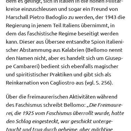
dem es gelingt, sich in Ita­li­en in die hohen Mili­tär­
krei­se ein­zu­schleu­sen und sogar ein Freund von
Mar­schall Pie­tro Bado­glio zu wer­den, der 1943 die
Regie­rung in jenem Teil Ita­li­ens über­nimmt, in
dem das faschi­sti­sche Regime besei­tigt wer­den
kann. Die­ser aus Über­see ent­sand­te Spi­on ita­lie­ni­
scher Abstam­mung aus Kala­bri­en (Bel­lo­mo nennt
den Namen nicht, aber es han­delt sich um Giu­sep­
pe Cam­bare­ri) bedient sich eben­falls magi­scher
und spi­ri­ti­sti­scher Prak­ti­ken und gibt sich als
Reinkar­na­ti­on von Caglio­stro aus (vgl. S. 256).
Über die frei­mau­re­ri­schen Akti­vi­tä­ten wäh­rend
des Faschis­mus schreibt Bel­lo­mo: „
Die Frei­mau­re­
rei, die 1925 vom Faschis­mus über­rollt wur­de, hat­te
den Schlag ein­ge­steckt, war geschickt
unter­ge­
taucht
und trug durch gehei­me, aber mäch­ti­ge