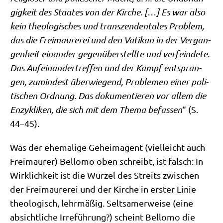
gig­keit des Staa­tes von der Kir­che. […] Es war also
kein theo­lo­gi­sches und tran­szen­den­ta­les Pro­blem,
das die Frei­mau­re­rei und den Vati­kan in der Ver­gan­
gen­heit ein­an­der gegen­über­stell­te und ver­fein­de­te.
Das Auf­ein­an­der­tref­fen und der Kampf ent­spran­
gen, zumin­dest über­wie­gend, Pro­ble­men einer poli­
ti­schen Ord­nung. Das doku­men­tie­ren vor allem die
Enzy­kli­ken, die sich mit dem The­ma befas­sen
“ (S.
44–45).
Was der ehe­ma­li­ge Geheim­agent (viel­leicht auch
Frei­mau­rer) Bel­lo­mo oben schreibt, ist falsch: In
Wirk­lich­keit ist die Wur­zel des Streits zwi­schen
der Frei­mau­re­rei und der Kir­che in erster Linie
theo­lo­gisch, lehr­mä­ßig. Selt­sa­mer­wei­se (eine
absicht­li­che Irre­füh­rung?) scheint Bel­lo­mo die