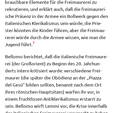
brauch­ba­re Ele­men­te für die Frei­mau­re­rei zu
rekru­tie­ren, und erklärt auch, daß die frei­mau­re­ri­
sche Prä­senz in der Armee ein Boll­werk gegen den
ita­lie­ni­schen Kle­ri­ka­lis­mus sein wür­de; die Prie­
ster könn­ten die Kin­der füh­ren, aber die Frei­mau­
re­rei wür­de durch die Armee wis­sen, wie man die
7
Jugend führt.
Bel­lo­mo berich­tet, daß die ita­lie­ni­sche Frei­mau­re­
rei (der Groß­ori­ent) zu Beginn des 20. Jahr­hun­
derts intern kri­ti­siert wur­de: ver­schie­de­ne Frei­
mau­rer (die spä­ter die Obö­di­enz an der „Piaz­za
del Gesù“ bil­den soll­ten, benannt nach dem Ort
ihres römi­schen Haupt­sit­zes) war­fen ihr vor, in
einem frucht­lo­sen Anti­kle­ri­ka­lis­mus erstarrt zu
sein. Bel­lo­mo wirft Lem­mi vor, die Kri­se inner­halb
der ita­lie­ni­schen Frei­mau­re­rei ver­ur­sacht zu haben