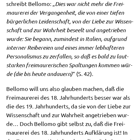
schreibt Bel­lo­mo: „
Dies war nicht mehr die Frei­
mau­re­rei der Ver­gan­gen­heit, die von einer tie­fen
bür­ger­li­chen Lei­den­schaft, von der Lie­be zur Wis­sen­
schaft und zur Wahr­heit beseelt und ange­trie­ben
wur­de: Sie begann, zumin­dest in Ita­li­en, auf­grund
inter­ner Rei­be­rei­en und eines immer leb­haf­te­ren
Per­so­na­lis­mus zu zer­fal­len, so daß es bald zu laut­
star­ken frei­mau­re­ri­schen Spal­tun­gen kom­men wür­
de (die bis heu­te andau­ern)
“ (S. 42).
Bel­lo­mo will uns also glau­ben machen, daß die
Frei­mau­re­rei des 18. Jahr­hun­derts bes­ser war als
die des 19. Jahr­hun­derts, da sie von der Lie­be zur
Wis­sen­schaft und zur Wahr­heit ange­trie­ben wur­
de… Doch Bel­lo­mo gibt selbst zu, daß die Frei­
mau­re­rei des 18. Jahr­hun­derts Auf­klä­rung ist! In