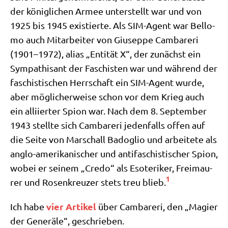
der könig­li­chen Armee unter­stellt war und von
1925 bis 1945 exi­stier­te. Als SIM-Agent war Bel­lo­
mo auch Mit­ar­bei­ter von Giu­sep­pe Cam­bare­ri
(1901–1972), ali­as „Enti­tät X“, der zunächst ein
Sym­pa­thi­sant der Faschi­sten war und wäh­rend der
faschi­sti­schen Herr­schaft ein SIM-Agent wur­de,
aber mög­li­cher­wei­se schon vor dem Krieg auch
ein alli­ier­ter Spi­on war. Nach dem 8. Sep­tem­ber
1943 stell­te sich Cam­bare­ri jeden­falls offen auf
die Sei­te von Mar­schall Bado­glio und arbei­te­te als
anglo-ame­ri­ka­ni­scher und anti­fa­schi­sti­scher Spi­on,
wobei er sei­nem „Cre­do“ als Eso­te­ri­ker, Frei­mau­
1
rer und Rosen­kreu­zer stets treu blieb.
vier Arti­kel
Ich habe
über Cam­bare­ri, den „Magi­er
der Gene­rä­le“, geschrieben.