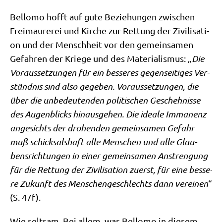
Bel­lo­mo hofft auf gute Bezie­hun­gen zwi­schen
Frei­mau­re­rei und Kir­che zur Ret­tung der Zivi­li­sa­ti­
on und der Mensch­heit vor den gemein­sa­men
Gefah­ren der Krie­ge und des Mate­ria­lis­mus: „
Die
Vor­aus­set­zun­gen für ein bes­se­res gegen­sei­ti­ges Ver­
ständ­nis sind also gege­ben. Vor­aus­set­zun­gen, die
über die unbe­deu­ten­den poli­ti­schen Gescheh­nis­se
des Augen­blicks hin­aus­ge­hen. Die idea­le Imma­nenz
ange­sichts der dro­hen­den gemein­sa­men Gefahr
muß schick­sals­haft alle Men­schen und alle Glau­
bens­rich­tun­gen in einer gemein­sa­men Anstren­gung
für die Ret­tung der Zivi­li­sa­ti­on zuerst, für eine bes­se­
re Zukunft des Men­schen­ge­schlechts dann ver­ei­nen
“
(S. 47f).
Wie selt­sam. Bei allem, was Bel­lo­mo in die­sem