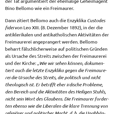
der Tat argu­men­tiert der ehe­ma­li­ge Geheim­agent
Bino Bel­lo­mo wie ein Freimaurer.
Dann zitiert Bel­lo­mo auch die Enzy­kli­ka
Cus­to­des
fidei
von Leo XIII. (8. Dezem­ber 1892), in der die
anti­kle­ri­ka­len und anti­ka­tho­li­schen Akti­vi­tä­ten der
Frei­mau­re­rei ange­pran­gert wer­den. Bel­lo­mo
beharrt fälsch­li­cher­wei­se auf poli­ti­schen Grün­den
als Ursa­che des Streits zwi­schen der Frei­mau­re­rei
und der Kir­che: „
Wie wir sehen kön­nen, doku­men­
tiert auch die letz­te Enzy­kli­ka gegen die Frei­mau­re­
rei die Ursa­che des Streits, die poli­tisch und nicht
theo­lo­gisch ist. Er betrifft eher irdi­sche Pro­ble­me,
den Bereich und die Akti­vi­tä­ten des Hei­li­gen Stuhls,
nicht sein Wort des Glau­bens. Die Frei­mau­rer for­der­
ten eben­so wie die Libe­ra­len die kla­re Tren­nung von
reli­giö­ser und poli­ti­scher Macht, d. h. die Unab­hän­