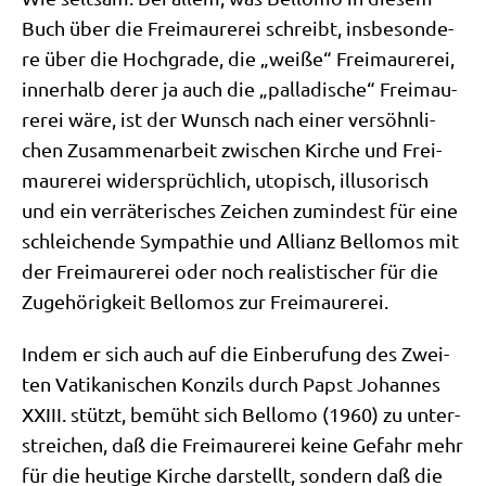
Buch über die Frei­mau­re­rei schreibt, ins­be­son­de­
re über die Hoch­gra­de, die „wei­ße“ Frei­mau­re­rei,
inner­halb derer ja auch die „pal­la­di­sche“ Frei­mau­
re­rei wäre, ist der Wunsch nach einer ver­söhn­li­
chen Zusam­men­ar­beit zwi­schen Kir­che und Frei­
mau­re­rei wider­sprüch­lich, uto­pisch, illu­so­risch
und ein ver­rä­te­ri­sches Zei­chen zumin­dest für eine
schlei­chen­de Sym­pa­thie und Alli­anz Bel­lo­mos mit
der Frei­mau­re­rei oder noch rea­li­sti­scher für die
Zuge­hö­rig­keit Bel­lo­mos zur Freimaurerei.
Indem er sich auch auf die Ein­be­ru­fung des Zwei­
ten Vati­ka­ni­schen Kon­zils durch Papst Johan­nes
XXIII. stützt, bemüht sich Bel­lo­mo (1960) zu unter­
strei­chen, daß die Frei­mau­re­rei kei­ne Gefahr mehr
für die heu­ti­ge Kir­che dar­stellt, son­dern daß die