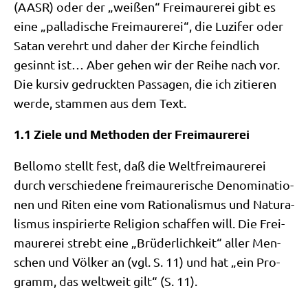
(AASR) oder der „wei­ßen“ Frei­mau­re­rei gibt es
eine „pal­la­di­sche Frei­mau­re­rei“, die Luzi­fer oder
Satan ver­ehrt und daher der Kir­che feind­lich
gesinnt ist… Aber gehen wir der Rei­he nach vor.
Die kur­siv gedruck­ten Pas­sa­gen, die ich zitie­ren
wer­de, stam­men aus dem Text.
1.1 Ziele und Methoden der Freimaurerei
Bel­lo­mo stellt fest, daß die Welt­frei­mau­re­rei
durch ver­schie­de­ne frei­mau­re­ri­sche Deno­mi­na­tio­
nen und Riten eine vom Ratio­na­lis­mus und Natu­ra­
lis­mus inspi­rier­te Reli­gi­on schaf­fen will. Die Frei­
mau­re­rei strebt eine „Brü­der­lich­keit“ aller Men­
schen und Völ­ker an (vgl. S. 11) und hat „ein Pro­
gramm, das welt­weit gilt“ (S. 11).