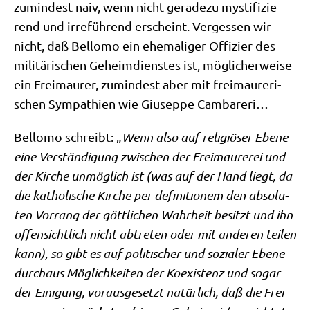
zumin­dest naiv, wenn nicht gera­de­zu mysti­fi­zie­
rend und irre­füh­rend erscheint. Ver­ges­sen wir
nicht, daß Bel­lo­mo ein ehe­ma­li­ger Offi­zier des
mili­tä­ri­schen Geheim­dien­stes ist, mög­li­cher­wei­se
ein Frei­mau­rer, zumin­dest aber mit frei­mau­re­ri­
schen Sym­pa­thien wie Giu­sep­pe Cambareri…
Bel­lo­mo schreibt: „
Wenn also auf reli­giö­ser Ebe­ne
eine Ver­stän­di­gung zwi­schen der Frei­mau­re­rei und
der Kir­che unmög­lich ist (was auf der Hand liegt, da
die katho­li­sche Kir­che per defi­ni­tio­nem den abso­lu­
ten Vor­rang der gött­li­chen Wahr­heit besitzt und ihn
offen­sicht­lich nicht abtre­ten oder mit ande­ren tei­len
kann), so gibt es auf poli­ti­scher und sozia­ler Ebe­ne
durch­aus Mög­lich­kei­ten der Koexi­stenz und sogar
der Eini­gung, vor­aus­ge­setzt natür­lich, daß die Frei­