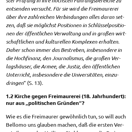
ster
Prü­fung in ihre höch­sten Füh­rungs­be­rei­che zu
ent­sen­den ver­sucht. Für sie wird die Frei­mau­re­rei
über ihre zahl­rei­chen
Ver­bin­dun­gen
alles dar­an set­
zen, daß sie
mög­lichst
Posi­tio­nen in Schlüs­sel­po­si­tio­
nen der öffent­li­chen Ver­wal­tung und in gro­ßen wirt­
schaft­li­chen und kul­tu­rel­len Kom­ple­xen erhal­ten.
Daher
schon immer
das Bestre­ben, ins­be­son­de­re in
die Hoch­fi­nanz, den Jour­na­lis­mus, die gro­ßen Ver­
lags­häu­ser, die Armee, die Justiz, den öffent­li­chen
Unter­richt, ins­be­son­de­re die Uni­ver­si­tä­ten, ein­zu­
drin­gen
“ (S. 13).
1.2 Kirche gegen Freimaurerei (18. Jahrhundert):
nur aus „politischen Gründen“?
Wie es die Frei­mau­rer gewöhn­lich tun, so will auch
Bel­lo­mo uns glau­ben machen, daß die ersten Ver­