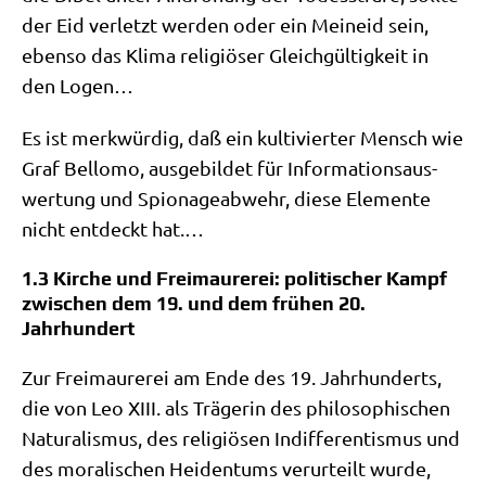
der Eid ver­letzt wer­den oder ein Mein­eid sein,
eben­so das Kli­ma reli­giö­ser Gleich­gül­tig­keit in
den Logen…
Es ist merk­wür­dig, daß ein kul­ti­vier­ter Mensch wie
Graf Bel­lo­mo, aus­ge­bil­det für Infor­ma­ti­ons­aus­
wer­tung und Spio­na­ge­ab­wehr, die­se Ele­men­te
nicht ent­deckt hat.…
1.3 Kirche und Freimaurerei: politischer Kampf
zwischen dem 19. und dem frühen 20.
Jahrhundert
Zur Frei­mau­re­rei am Ende des 19. Jahr­hun­derts,
die von Leo XIII. als Trä­ge­rin des phi­lo­so­phi­schen
Natu­ra­lis­mus, des reli­giö­sen Indif­fe­ren­tis­mus und
des mora­li­schen Hei­den­tums ver­ur­teilt wur­de,