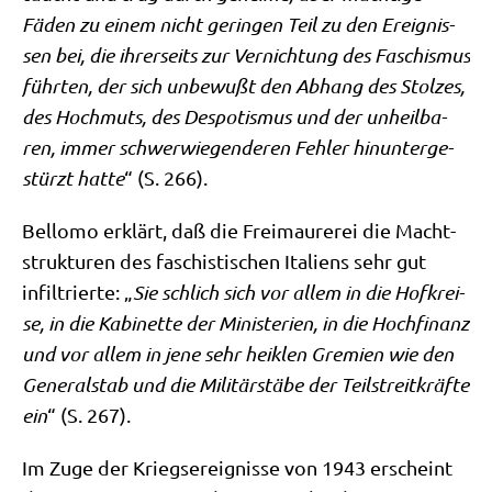
Fäden zu einem nicht gerin­gen Teil zu den Ereig­nis­
sen bei, die ihrer­seits zur Ver­nich­tung des Faschis­mus
führ­ten, der sich unbe­wu
ß
t den Abhang des Stol­zes,
des Hoch­muts, des Des­po­tis­mus und der unheil­ba­
ren, immer schwer­wie­gen­de­ren Feh­ler hin­un­ter­ge­
stürzt hat­te
“ (S. 266).
Bel­lo­mo erklärt, daß die Frei­mau­re­rei die Macht­
struk­tu­ren des faschi­sti­schen Ita­li­ens sehr gut
infil­trier­te: „
Sie schlich sich vor allem in die Hof­krei­
se, in die Kabi­net­te der Mini­ste­ri­en, in die Hoch­fi­nanz
und vor allem in jene sehr heik­len Gre­mi­en
wie den
Gene­ral­stab und
die
Mili­tär­stä­be der Teil­streit­kräf­te
ein
“ (S. 267).
Im Zuge der Kriegs­er­eig­nis­se von 1943 erscheint