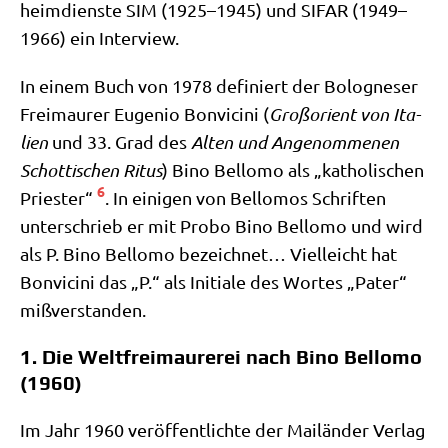
heim­dien­ste SIM (1925–1945) und SIFAR (1949–
1966) ein Interview.
In einem Buch von 1978 defi­niert der Bolo­gne­ser
Frei­mau­rer Euge­nio Bon­vici­ni (
Groß­ori­ent von Ita­
li­en
und 33. Grad des
Alten und Ange­nom­me­nen
Schot­ti­schen Ritus
) Bino Bel­lo­mo als „katho­li­schen
6
Prie­ster“
. In eini­gen von Bel­lo­mos Schrif­ten
unter­schrieb er mit Pro­bo Bino Bel­lo­mo und wird
als P. Bino Bel­lo­mo bezeich­net… Viel­leicht hat
Bon­vici­ni das „P.“ als Initia­le des Wor­tes „Pater“
mißverstanden.
1. Die Weltfreimaurerei nach Bino Bellomo
(1960)
Im Jahr 1960 ver­öf­fent­lich­te der Mai­län­der Ver­lag