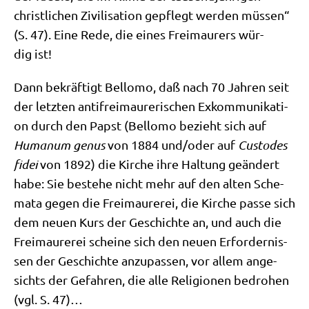
christ­li­chen Zivi­li­sa­ti­on gepflegt wer­den müs­sen“
(S. 47). Eine Rede, die eines Frei­mau­rers wür­
dig ist!
Dann bekräf­tigt Bel­lo­mo, daß nach 70 Jah­ren seit
der letz­ten anti­frei­mau­re­ri­schen Exkom­mu­ni­ka­ti­
on durch den Papst (Bel­lo­mo bezieht sich auf
Huma­num genus
von 1884 und/​oder auf
Cus­to­des
fidei
von 1892) die Kir­che ihre Hal­tung geän­dert
habe: Sie bestehe nicht mehr auf den alten Sche­
ma­ta gegen die Frei­mau­re­rei, die Kir­che pas­se sich
dem neu­en Kurs der Geschich­te an, und auch die
Frei­mau­re­rei schei­ne sich den neu­en Erfor­der­nis­
sen der Geschich­te anzu­pas­sen, vor allem ange­
sichts der Gefah­ren, die alle Reli­gio­nen bedro­hen
(vgl. S. 47)…