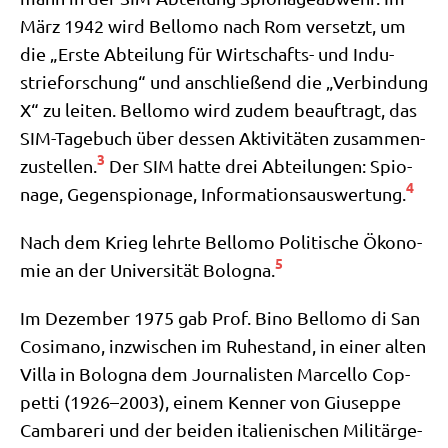
März 1942 wird Bel­lo­mo nach Rom ver­setzt, um
die „Erste Abtei­lung für Wirt­schafts- und Indu­
strie­for­schung“ und anschlie­ßend die „Ver­bin­dung
X“ zu lei­ten. Bel­lo­mo wird zudem beauf­tragt, das
SIM-Tage­buch über des­sen Akti­vi­tä­ten zusam­men­
3
zu­stel­len.
Der SIM hat­te drei Abtei­lun­gen: Spio­
4
na­ge, Gegen­spio­na­ge, Infor­ma­ti­ons­aus­wer­tung.
Nach dem Krieg lehr­te Bel­lo­mo Poli­ti­sche Öko­no­
5
mie an der Uni­ver­si­tät Bolo­gna.
Im Dezem­ber 1975 gab Prof. Bino Bel­lo­mo di San
Cosi­ma­no, inzwi­schen im Ruhe­stand, in einer alten
Vil­la in Bolo­gna dem Jour­na­li­sten Mar­cel­lo Cop­
pet­ti (1926–2003), einem Ken­ner von Giu­sep­pe
Cam­bare­ri und der bei­den ita­lie­ni­schen Mili­tär­ge­