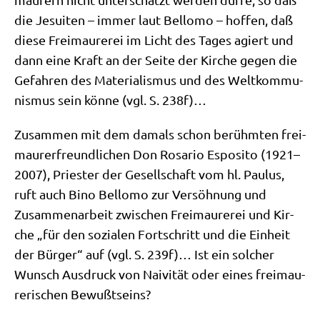
die Jesui­ten – immer laut Bel­lo­mo – hof­fen, daß
die­se Frei­mau­re­rei im Licht des Tages agiert und
dann eine Kraft an der Sei­te der Kir­che gegen die
Gefah­ren des Mate­ria­lis­mus und des Welt­kom­mu­
nis­mus sein kön­ne (vgl. S. 238f)…
Zusam­men mit dem damals schon berühm­ten frei­
mau­rer­freund­li­chen Don Rosa­rio Espo­si­to (1921–
2007), Prie­ster der Gesell­schaft vom hl. Pau­lus,
ruft auch Bino Bel­lo­mo zur Ver­söh­nung und
Zusam­men­ar­beit zwi­schen Frei­mau­re­rei und Kir­
che „für den sozia­len Fort­schritt und die Ein­heit
der Bür­ger“ auf (vgl. S. 239f)… Ist ein sol­cher
Wunsch Aus­druck von Nai­vi­tät oder eines frei­mau­
re­ri­schen Bewußtseins?