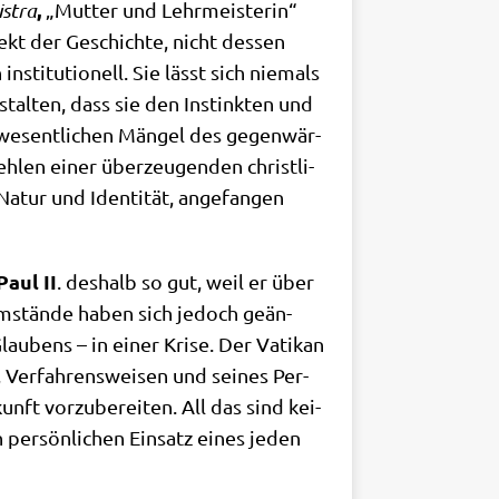
,
­stra
„Mut­ter und Lehr­mei­ste­rin“
ekt der Geschich­te, nicht des­sen
insti­tu­tio­nell. Sie lässt sich nie­mals
stal­ten, dass sie den Instink­ten und
r wesent­li­chen Män­gel des gegen­wär­
h­len einer über­zeu­gen­den christ­li­
Natur und Iden­ti­tät, ange­fan­gen
Paul II
. des­halb so gut, weil er über
nd Umstän­de haben sich jedoch geän­
Glau­bens – in einer Kri­se. Der Vati­kan
 Ver­fah­rens­wei­sen und sei­nes Per­
ft vor­zu­be­rei­ten. All das sind kei­
 per­sön­li­chen Ein­satz eines jeden