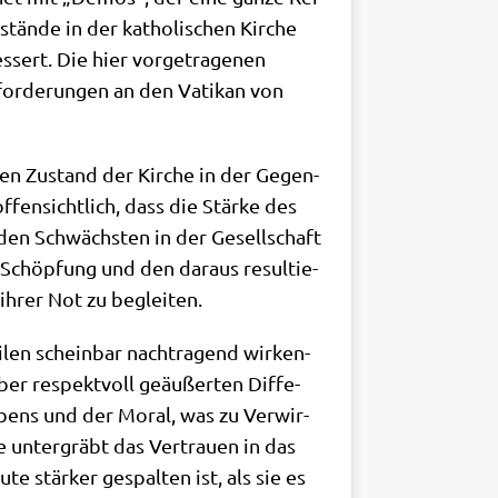
stän­de in der katho­li­schen Kir­che
­sert. Die hier vor­ge­tra­ge­nen
or­de­run­gen an den Vati­kan von
en Zustand der Kir­che in der Gegen­
fen­sicht­lich, dass die Stär­ke des
r den Schwäch­sten in der Gesell­schaft
Schöp­fung und den dar­aus resul­tie­
 ihrer Not zu begleiten.
i­len schein­bar nach­tra­gend wir­ken­
über respekt­voll geäu­ßer­ten Dif­fe­
­bens und der Moral, was zu Ver­wir­
e unter­gräbt das Ver­trau­en in das
te stär­ker gespal­ten ist, als sie es