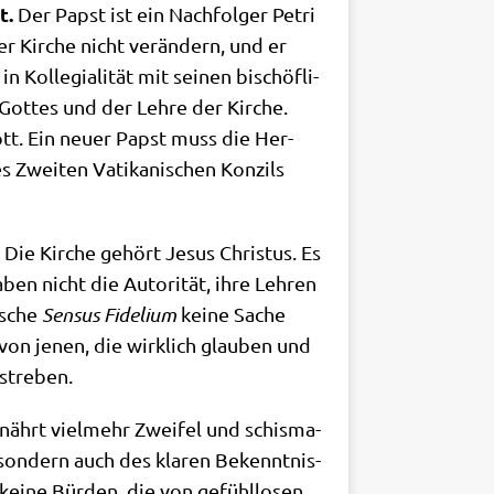
t.
Der Papst ist ein Nach­fol­ger Petri
er Kir­che nicht ver­än­dern, und er
Kol­le­gia­li­tät mit sei­nen bischöf­li­
Got­tes und der Leh­re der Kir­che.
tt. Ein neu­er Papst muss die Her­
s Zwei­ten Vati­ka­ni­schen Kon­zils
. Die Kir­che gehört Jesus Chri­stus. Es
ben nicht die Auto­ri­tät, ihre Leh­ren
i­sche
Sen­sus Fide­li­um
kei­ne Sache
on jenen, die wirk­lich glau­ben und
 streben.
 nährt viel­mehr Zwei­fel und schis­ma­
 son­dern auch des kla­ren Bekennt­nis­
kei­ne Bür­den, die von gefühl­lo­sen