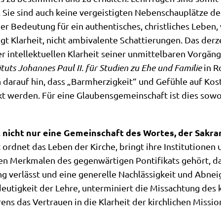
. Sie sind auch kei­ne ver­gei­stig­ten Neben­schau­plät­ze d
der Bedeu­tung für ein authen­ti­sches, christ­li­ches Lebe
t Klar­heit, nicht ambi­va­len­te Schat­tie­run­gen. Das der­ze
 intel­lek­tu­el­len Klar­heit sei­ner unmit­tel­ba­ren Vor­g
i­tuts Johan­nes Paul II. für Stu­di­en zu Ehe und Fami­lie
in Ro
 dar­auf hin, dass „Barm­her­zig­keit“ und Gefüh­le auf Kos
t wer­den. Für eine Glau­bens­ge­mein­schaft ist dies sowo
ist nicht nur eine Gemein­schaft des Wor­tes, der Sakr
 ord­net das Leben der Kir­che, bringt ihre Insti­tu­tio­nen
den Merk­ma­len des gegen­wär­ti­gen Pon­ti­fi­kats gehört, 
ung ver­lässt und eine gene­rel­le Nach­läs­sig­keit und Abne
eu­tig­keit der Leh­re, unter­mi­niert die Miss­ach­tung de
ens das Ver­trau­en in die Klar­heit der kirch­li­chen Missio