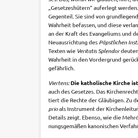
„Geset­zes­hü­tern“ auf­er­legt wer­den
Gegen­teil. Sie sind von grund­le­gen­
Wahr­heit befas­sen, und die­se ver­lang
an der Kraft des Evan­ge­li­ums und der
Neu­aus­rich­tung des
Päpst­li­chen Inst
Tex­ten wie
Veri­ta­tis Sple­ndor
deu­ten
Wahr­heit in den Vor­der­grund gerück
gefährlich.
Die katho­li­sche Kir­che 
Vier­tens:
auch des Geset­zes. Das Kir­chen­recht
tiert die Rech­te der Gläu­bi­gen. Zu 
prio
als Instru­ment der Kir­chen­lei­t
Details zeigt. Eben­so, wie die Mehr­d
nungs­ge­mä­ßen kano­ni­schen Ver­fah­r