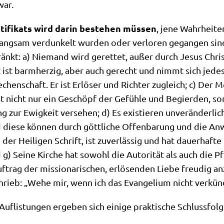
war.
i­fi­kats wird dar­in bestehen müs­sen
, jene Wahr­hei­te
en lang­sam ver­dun­kelt wur­den oder ver­lo­ren gegan­gen s
hränkt: a) Nie­mand wird geret­tet, außer durch Jesus Chri­
t ist barm­her­zig, aber auch gerecht und nimmt sich jedes 
echen­schaft. Er ist Erlö­ser und Rich­ter zugleich; c) Der
ist nicht nur ein Geschöpf der Gefüh­le und Begier­den, son
ur Ewig­keit ver­se­hen; d) Es exi­stie­ren unver­än­der­li­c
 die­se kön­nen durch gött­li­che Offen­ba­rung und die A
der Hei­li­gen Schrift, ist zuver­läs­sig und hat dau­er­haf­te
 g) Sei­ne Kir­che hat sowohl die Auto­ri­tät als auch die Pf
­trag der mis­sio­na­ri­schen, erlö­sen­den Lie­be freu­dig 
schrieb: „Wehe mir, wenn ich das Evan­ge­li­um nicht verkün
f­li­stun­gen erge­ben sich eini­ge prak­ti­sche Schlussfo