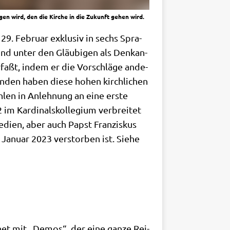
n wird, den die Kirche in die Zukunft gehen wird.
 29. Febru­ar exklu­siv in sechs Spra­
 und unter den Gläu­bi­gen als Denk­an­
r­faßt, indem er die Vor­schlä­ge ande­
ün­den haben die­se hohen kirch­li­chen
len in Anleh­nung an eine erste
Kar­di­nals­kol­le­gi­um ver­brei­tet
edi­en, aber auch Papst Fran­zis­kus
 Janu­ar 2023 ver­stor­ben ist. Sie­he
­net mit „Demos“, der eine gan­ze Rei­