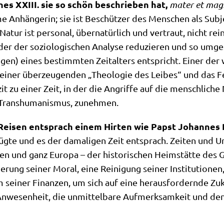
­nes XXIII. sie so schön beschrie­ben hat,
mater et magi
e Anhän­ge­rin; sie ist Beschüt­zer des Men­schen als Sub­j
 Natur ist per­so­nal, über­na­tür­lich und ver­traut, nicht rein 
er der sozio­lo­gi­schen Ana­ly­se redu­zie­ren und so umge­
n­gen) eines bestimm­ten Zeit­al­ters ent­spricht. Einer de
n einer über­zeu­gen­den „Theo­lo­gie des Lei­bes“ und das Fe
it zu einer Zeit, in der die Angrif­fe auf die mensch­li­che 
 Trans­hu­ma­nis­mus, zunehmen.
Rei­sen ent­sprach einem Hir­ten wie Papst Johan­nes 
ver­füg­te und es der dama­li­gen Zeit ent­sprach. Zei­ten u
li­en und ganz Euro­pa – der histo­ri­schen Heim­stät­te des 
rung sei­ner Moral, eine Rei­ni­gung sei­ner Insti­tu­tio­nen,
sei­ner Finan­zen, um sich auf eine her­aus­for­dern­de Zukun
 Anwe­sen­heit, die unmit­tel­ba­re Auf­merk­sam­keit und den