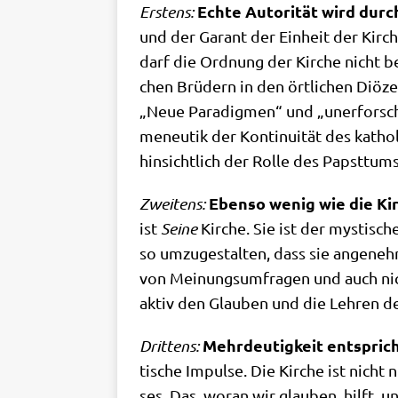
Ech­te Auto­ri­tät wird durch
Erstens:
und der Garant der Ein­heit der Kir­che
darf die Ord­nung der Kir­che nicht belie
chen Brü­dern in den ört­li­chen Diö­z
„Neue Para­dig­men“ und „uner­forsch
me­neu­tik der Kon­ti­nui­tät des katho
hin­sicht­lich der Rol­le des Papst­tu
Eben­so wenig wie die Kir­
Zwei­tens:
ist
Sei­ne
Kir­che. Sie ist der mysti­sch
so umzu­ge­stal­ten, dass sie ange­neh­
von Mei­nungs­um­fra­gen und auch nic
aktiv den Glau­ben und die Leh­ren der
Mehr­deu­tig­keit ent­spric
Drit­tens:
ti­sche Impul­se. Die Kir­che ist nich
ses. Das, wor­an wir glau­ben, hilft, 