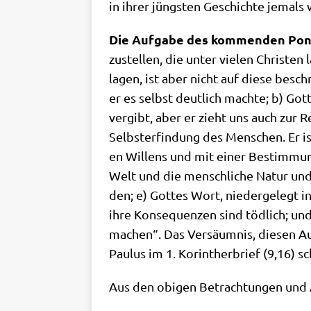
in ihrer jüng­sten Geschich­te jemals 
Die Auf­ga­be des kom­men­den Pon­t
zu­stel­len, die unter vie­len Chri­st
la­gen, ist aber nicht auf die­se besc
er es selbst deut­lich mach­te; b) Got
ver­gibt, aber er zieht uns auch zur R
Selbst­er­fin­dung des Men­schen. Er 
en Wil­lens und mit einer Bestim­mung z
Welt und die mensch­li­che Natur und
den; e) Got­tes Wort, nie­der­ge­legt in 
ihre Kon­se­quen­zen sind töd­lich; und
machen“. Das Ver­säum­nis, die­sen Auf
Pau­lus im 1. Korin­ther­brief (9,16) 
Aus den obi­gen Betrach­tun­gen und Au