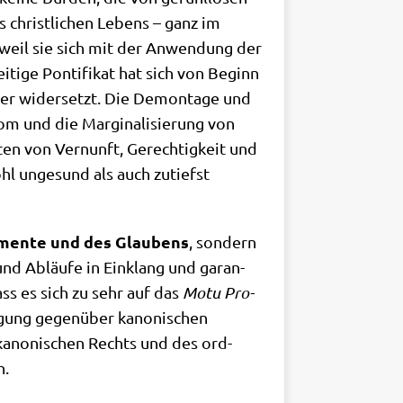
es christ­li­chen Lebens – ganz im
n, weil sie sich mit der Anwen­dung der
i­ti­ge Pon­ti­fi­kat hat sich von Beginn
än­ger wider­setzt. Die Demon­ta­ge und
m und die Mar­gi­na­li­sie­rung von
ten von Ver­nunft, Gerech­tig­keit und
hl unge­sund als auch zutiefst
a­men­te und des Glau­bens
, son­dern
 und Abläu­fe in Ein­klang und garan­
dass es sich zu sehr auf das
Motu Pro­
i­gung gegen­über kano­ni­schen
s kano­ni­schen Rechts und des ord­
n.