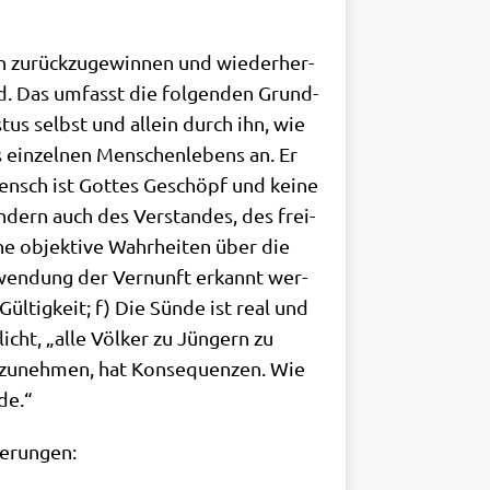
n zurück­zu­ge­win­nen und wie­der­her­
ind. Das umfasst die fol­gen­den Grund­
stus selbst und allein durch ihn, wie
ein­zel­nen Men­schen­le­bens an. Er
 Mensch ist Got­tes Geschöpf und kei­ne
­dern auch des Ver­stan­des, des frei­
he objek­ti­ve Wahr­hei­ten über die
nwen­dung der Ver­nunft erkannt wer­
 Gül­tig­keit; f) Die Sün­de ist real und
licht, „alle Völ­ker zu Jün­gern zu
anzu­neh­men, hat Kon­se­quen­zen. Wie
de.“
lgerungen: