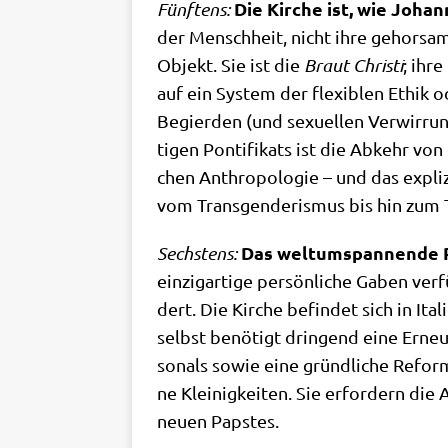
Die Kir­che ist, wie Johan
Fünf­tens:
der Mensch­heit, nicht ihre gehor­sa­m
Objekt. Sie ist die
Braut Chri­sti
; ihre
auf ein System der fle­xi­blen Ethik od
Begier­den (und sexu­el­len Ver­wir­ru
ti­gen Pon­ti­fi­kats ist die Abkehr vo
chen Anthro­po­lo­gie – und das expli­z
vom Trans­gen­de­ris­mus bis hin zum
Das welt­um­span­nen­de 
Sech­stens:
ein­zig­ar­ti­ge per­sön­li­che Gaben 
dert. Die Kir­che befin­det sich in Ita­
selbst benö­tigt drin­gend eine Erneue­
so­nals sowie eine gründ­li­che Reform 
ne Klei­nig­kei­ten. Sie erfor­dern die
neu­en Papstes.