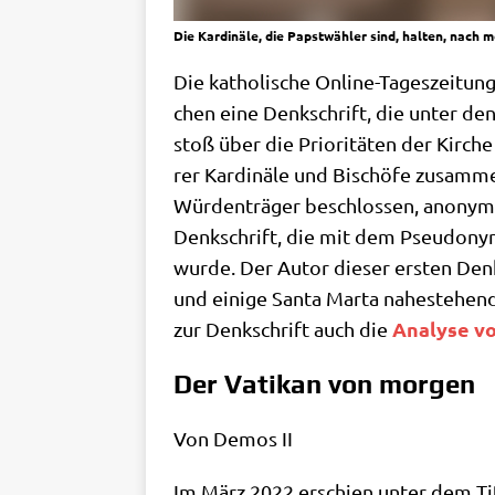
Die Kardinäle, die Papstwähler sind, halten, nach
Die katho­li­sche Online-Tages­zei­tun
chen eine Denk­schrift, die unter den 
stoß über die Prio­ri­tä­ten der Kir­ch
rer Kar­di­nä­le und Bischö­fe zusam­m
Wür­den­trä­ger beschlos­sen, anonym
Denk­schrift, die mit dem Pseud­onym „
wur­de. Der Autor die­ser ersten Denk­
und eini­ge San­ta Mar­ta nahe­ste­hen­
Ana­ly­se vo
zur Denk­schrift auch die
Der Vatikan von morgen
Von Demos II
Im März 2022 erschien unter dem Tit