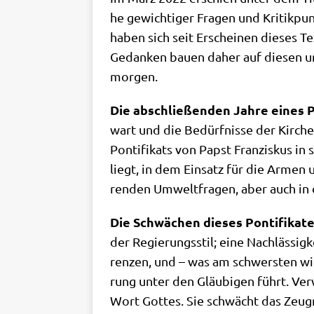
he gewich­ti­ger Fra­gen und Kri­tik­pun
haben sich seit Erschei­nen die­ses Tex
Gedan­ken bau­en daher auf die­sen ur
morgen.
Die abschlie­ßen­den Jah­re eines Pon­
wart und die Bedürf­nis­se der Kir­che 
Pon­ti­fi­kats von Papst Fran­zis­kus i
liegt, in dem Ein­satz für die Armen 
ren­den Umwelt­fra­gen, aber auch in 
Die Schwä­chen die­ses Pon­ti­fi­ka­t
der Regie­rungs­stil; eine Nach­läs­sig­
ren­zen, und – was am schwer­sten wie
rung unter den Gläu­bi­gen führt. Ver­
Wort Got­tes. Sie schwächt das Zeug­nis