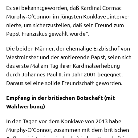
Es sei bekannt­ge­wor­den, daß Kar­di­nal Cor­mac
Murphy‑O’Connor im jüng­sten Kon­kla­ve „inter­ve­
nier­te, um sicher­zu­stel­len, daß sein Freund zum
Papst Fran­zis­kus gewählt wurde“.
Die bei­den Män­ner, der ehe­ma­li­ge Erz­bi­schof von
West­min­ster und der amtie­ren­de Papst, sei­en sich
das erste Mal am Tag ihrer Kar­di­nals­er­he­bung
durch Johan­nes Paul II. im Jahr 2001 begeg­net.
Dar­aus sei eine soli­de Freund­schaft geworden.
Emp­fang in der bri­ti­schen Bot­schaft (mit
Wahlwerbung)
In den Tagen vor dem Kon­kla­ve von 2013 habe
Murphy‑O’Connor, zusam­men mit dem bri­ti­schen