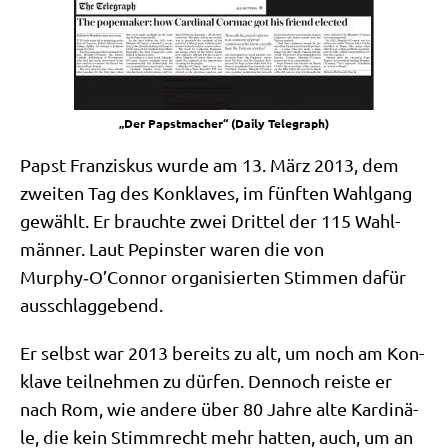
„Der Papst­ma­cher“ (Dai­ly Telegraph)
Papst Fran­zis­kus wur­de am 13. März 2013, dem
zwei­ten Tag des Kon­kla­ves, im fünf­ten Wahl­gang
gewählt. Er brauch­te zwei Drit­tel der 115 Wahl­
män­ner. Laut Pepin­ster waren die von
Murphy‑O’Connor orga­ni­sier­ten Stim­men dafür
ausschlaggebend.
Er selbst war 2013 bereits zu alt, um noch am Kon­
kla­ve teil­neh­men zu dür­fen. Den­noch rei­ste er
nach Rom, wie ande­re über 80 Jah­re alte Kar­di­nä­
le, die kein Stimm­recht mehr hat­ten, auch, um an