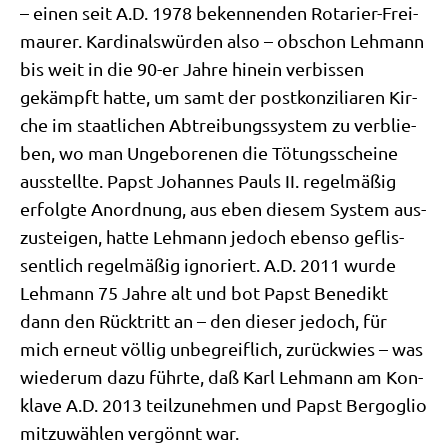
– einen seit A.D. 1978 beken­nen­den Rota­ri­er-Frei­
mau­rer. Kar­di­nals­wür­den also – obschon Leh­mann
bis weit in die 90-er Jah­re hin­ein ver­bis­sen
gekämpft hat­te, um samt der post­kon­zi­lia­ren Kir­
che im staat­li­chen Abtrei­bungs­sy­stem zu ver­blie­
ben, wo man Unge­bo­re­nen die Tötungs­schei­ne
aus­stell­te. Papst Johan­nes Pauls II. regel­mä­ßig
erfolg­te Anord­nung, aus eben die­sem System aus­
zu­stei­gen, hat­te Leh­mann jedoch eben­so geflis­
sent­lich regel­mä­ßig igno­riert. A.D. 2011 wur­de
Leh­mann 75 Jah­re alt und bot Papst Bene­dikt
dann den Rück­tritt an – den die­ser jedoch, für
mich erneut völ­lig unbe­greif­lich, zurück­wies – was
wie­der­um dazu führ­te, daß Karl Leh­mann am Kon­
kla­ve A.D. 2013 teil­zu­neh­men und Papst Berg­o­glio
mit­zu­wäh­len ver­gönnt war.