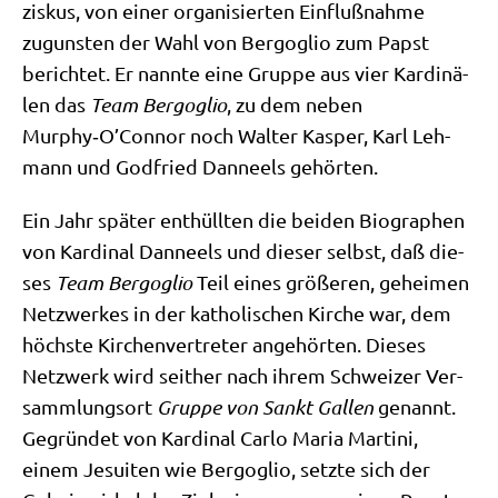
zis­kus, von einer orga­ni­sier­ten Ein­fluß­nah­me
zugun­sten der Wahl von Berg­o­glio zum Papst
berich­tet. Er nann­te eine Grup­pe aus vier Kar­di­nä­
len das
Team Berg­o­glio
, zu dem neben
Murphy‑O’Connor noch Wal­ter Kas­per, Karl Leh­
mann und God­fried Dan­neels gehörten.
Ein Jahr spä­ter ent­hüll­ten die bei­den Bio­gra­phen
von Kar­di­nal Dan­neels und die­ser selbst, daß die­
ses
Team Berg­o­glio
Teil eines grö­ße­ren, gehei­men
Netz­wer­kes in der katho­li­schen Kir­che war, dem
höch­ste Kir­chen­ver­tre­ter ange­hör­ten. Die­ses
Netz­werk wird seit­her nach ihrem Schwei­zer Ver­
samm­lungs­ort
Grup­pe von Sankt Gal­len
genannt.
Gegrün­det von Kar­di­nal Car­lo Maria Mar­ti­ni,
einem Jesui­ten wie Berg­o­glio, setz­te sich der