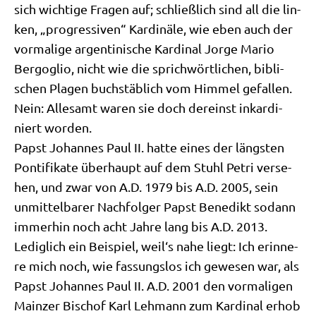
sich wich­ti­ge Fra­gen auf; schließ­lich sind all die lin­
ken, „pro­gres­si­ven“ Kar­di­nä­le, wie eben auch der
vor­ma­li­ge argen­ti­ni­sche Kar­di­nal Jor­ge Mario
Berg­o­glio, nicht wie die sprich­wört­li­chen, bibli­
schen Pla­gen buch­stäb­lich vom Him­mel gefal­len.
Nein: Alle­samt waren sie doch der­einst inkar­di­
niert worden.
Papst Johan­nes Paul II. hat­te eines der läng­sten
Pon­ti­fi­ka­te über­haupt auf dem Stuhl Petri ver­se­
hen, und zwar von A.D. 1979 bis A.D. 2005, sein
unmit­tel­ba­rer Nach­fol­ger Papst Bene­dikt sodann
immer­hin noch acht Jah­re lang bis A.D. 2013.
Ledig­lich ein Bei­spiel, weil‘s nahe liegt: Ich erin­ne­
re mich noch, wie fas­sungs­los ich gewe­sen war, als
Papst Johan­nes Paul II. A.D. 2001 den vor­ma­li­gen
Main­zer Bischof Karl Leh­mann zum Kar­di­nal erhob