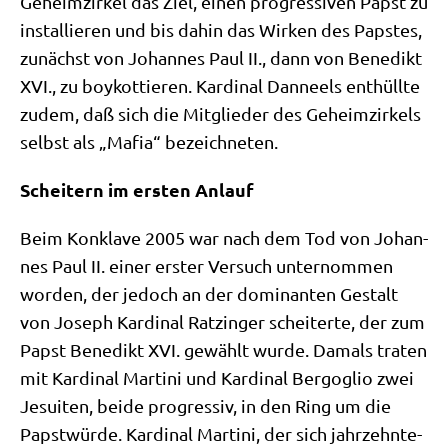
Geheim­zir­kel das Ziel, einen pro­gres­si­ven Papst zu
instal­lie­ren und bis dahin das Wir­ken des Pap­stes,
zunächst von Johan­nes Paul II., dann von Bene­dikt
XVI., zu boy­kot­tie­ren. Kar­di­nal Dan­neels ent­hüll­te
zudem, daß sich die Mit­glie­der des Geheim­zir­kels
selbst als „Mafia“ bezeichneten.
Schei­tern im ersten Anlauf
Beim Kon­kla­ve 2005 war nach dem Tod von Johan­
nes Paul II. einer erster Ver­such unter­nom­men
wor­den, der jedoch an der domi­nan­ten Gestalt
von Joseph Kar­di­nal Ratz­in­ger schei­ter­te, der zum
Papst Bene­dikt XVI. gewählt wur­de. Damals tra­ten
mit Kar­di­nal Mar­ti­ni und Kar­di­nal Berg­o­glio zwei
Jesui­ten, bei­de pro­gres­siv, in den Ring um die
Papst­wür­de. Kar­di­nal Mar­ti­ni, der sich jahr­zehn­te­