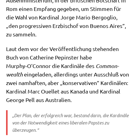
Außen­mi­ni­ste­ri­um, in der bri­ti­schen Bot­schaft in
Rom einen Emp­fang gege­ben, um Stim­men für
die Wahl von Kar­di­nal Jor­ge Mario Berg­o­glio,
„den pro­gres­si­ven Erz­bi­schof von Bue­nos Aires“,
zu sammeln.
Laut dem vor der Ver­öf­fent­li­chung ste­hen­den
Buch von Cathe­ri­ne Pepin­ster habe
Murphy‑O’Connor die Kar­di­nä­le des
Com­mon­
wealth
ein­ge­la­den, aller­dings unter Aus­schluß von
zwei nam­haf­ten, aber „kon­ser­va­ti­ven“ Kar­di­nä­len:
Kar­di­nal Marc Ouel­let aus Kana­da und Kar­di­nal
Geor­ge Pell aus Australien.
„Der Plan, der erfolg­reich war, bestand dar­in, die Kar­di­nä­le
von der Not­wen­dig­keit eines libe­ra­len Pap­stes zu
überzeugen.“