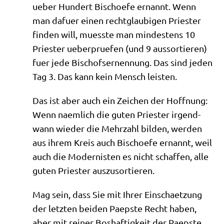
ueber Hun­dert Bischoe­fe ernannt. Wenn
man dafuer einen recht­glau­bi­gen Prie­ster
fin­den will, muess­te man min­de­stens 10
Prie­ster ueber­prue­fen (und 9 aus­sor­tie­ren)
fuer jede Bischofs­er­nen­nung. Das sind jeden
Tag 3. Das kann kein Mensch leisten.
Das ist aber auch ein Zei­chen der Hoff­nung:
Wenn naem­lich die guten Prie­ster irgend­
wann wie­der die Mehr­zahl bil­den, wer­den
aus ihrem Kreis auch Bischoe­fe ernannt, weil
auch die Moder­ni­sten es nicht schaf­fen, alle
guten Prie­ster auszusortieren.
Mag sein, dass Sie mit Ihrer Ein­schaet­zung
der letz­ten bei­den Paep­ste Recht haben,
aber mit rei­ner Bos­haf­tig­keit der Paep­ste