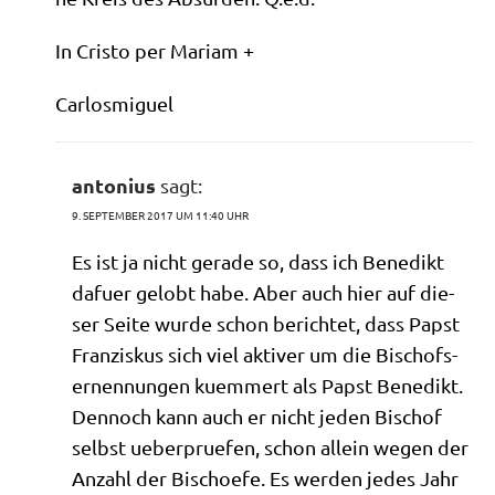
In Cri­sto per Mariam +
Car­los­mi­guel
antonius
sagt:
9. SEPTEMBER 2017 UM 11:40 UHR
Es ist ja nicht gera­de so, dass ich Bene­dikt
dafuer gelobt habe. Aber auch hier auf die­
ser Sei­te wur­de schon berich­tet, dass Papst
Fran­zis­kus sich viel akti­ver um die Bischofs­
er­nen­nun­gen kuem­mert als Papst Bene­dikt.
Den­noch kann auch er nicht jeden Bischof
selbst ueber­prue­fen, schon allein wegen der
Anzahl der Bischoe­fe. Es wer­den jedes Jahr