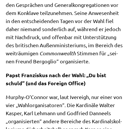
den Gesprä­chen und Gene­ral­kon­gre­ga­tio­nen vor
dem Kon­kla­ve teil­zu­neh­men. Sei­ne Anwe­sen­heit
in den ent­schei­den­den Tagen vor der Wahl fiel
daher nie­mand son­der­lich auf, wäh­rend er jedoch
mit Nach­druck, und offen­bar mit Unter­stüt­zung
des bri­ti­schen Außen­mi­ni­ste­ri­ums, im Bereich des
weit­räu­mi­gen
Com­mon­wealth
Stim­men für „sei­
nen Freund Berg­o­glio“ organisierte.
Papst Fran­zis­kus nach der Wahl: „Du bist
schuld“ (und das For­eign Office)
Murphy‑O’Connor war, laut Ive­reigh, nur einer von
vier „Wahl­or­ga­ni­sa­to­ren“. Die Kar­di­nä­le Wal­ter
Kas­per, Karl Leh­mann und God­fried Dan­neels
„orga­ni­sier­ten“ ande­re Berei­che des Kar­di­nals­kol­