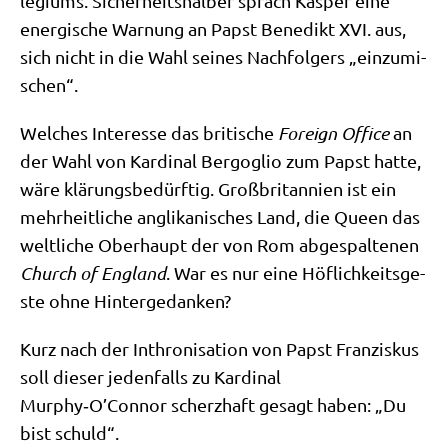
le­gi­ums. Sicher­heits­hal­ber sprach Kas­per eine
ener­gi­sche War­nung an Papst Bene­dikt XVI. aus,
sich nicht in die Wahl sei­nes Nach­fol­gers „ein­zu­mi­
schen“.
Wel­ches Inter­es­se das bri­ti­sche
For­eign Office
an
der Wahl von Kar­di­nal Berg­o­glio zum Papst hat­te,
wäre klä­rungs­be­dürf­tig. Groß­bri­tan­ni­en ist ein
mehr­heit­li­che angli­ka­ni­sches Land, die Queen das
welt­li­che Ober­haupt der von Rom abge­spal­te­nen
Church of Eng­land
. War es nur eine Höf­lich­keits­ge­
ste ohne Hintergedanken?
Kurz nach der Inthro­ni­sa­ti­on von Papst Fran­zis­kus
soll die­ser jeden­falls zu Kar­di­nal
Murphy‑O’Connor scherz­haft gesagt haben: „Du
bist schuld“.