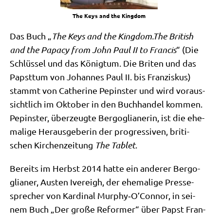
The Keys and the Kingdom
Das Buch „
The Keys and the Kingdom.The Bri­tish
and the Papa­cy from John Paul II to Fran­cis
“ (Die
Schlüs­sel und das König­tum. Die Bri­ten und das
Papst­tum von Johan­nes Paul II. bis Fran­zis­kus)
stammt von Cathe­ri­ne Pepin­ster und wird vor­aus­
sicht­lich im Okto­ber in den Buch­han­del kom­men.
Pepin­ster, über­zeug­te Berg­o­glia­ne­rin, ist die ehe­
ma­li­ge Her­aus­ge­be­rin der pro­gres­si­ven, bri­ti­
schen Kir­chen­zei­tung
The Tablet
.
Bereits im Herbst 2014 hat­te ein ande­rer Berg­o­
glia­ner, Austen Ive­reigh, der ehe­ma­li­ge Pres­se­
spre­cher von Kar­di­nal Murphy‑O’Connor, in sei­
nem Buch „Der gro­ße Refor­mer“ über Papst Fran­