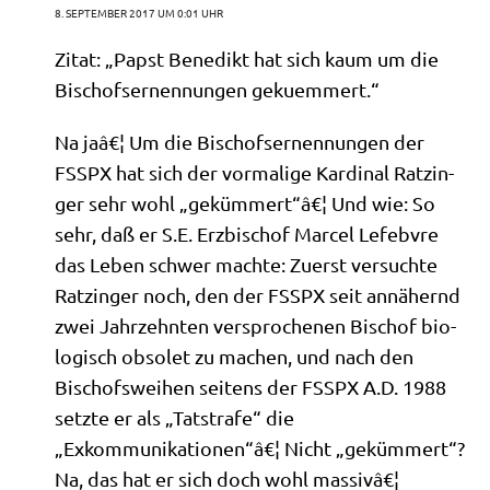
8. SEPTEMBER 2017 UM 0:01 UHR
Zitat: „Papst Bene­dikt hat sich kaum um die
Bischofs­er­nen­nun­gen gekuemmert.“
Na jaâ€¦ Um die Bischofs­er­nen­nun­gen der
FSSPX hat sich der vor­ma­li­ge Kar­di­nal Ratz­in­
ger sehr wohl „gekümmert“â€¦ Und wie: So
sehr, daß er S.E. Erz­bi­schof Mar­cel Lefeb­v­re
das Leben schwer mach­te: Zuerst ver­such­te
Ratz­in­ger noch, den der FSSPX seit annä­hernd
zwei Jahr­zehn­ten ver­spro­che­nen Bischof bio­
lo­gisch obso­let zu machen, und nach den
Bischofs­wei­hen sei­tens der FSSPX A.D. 1988
setz­te er als „Tat­stra­fe“ die
„Exkommunikationen“â€¦ Nicht „geküm­mert“?
Na, das hat er sich doch wohl massivâ€¦