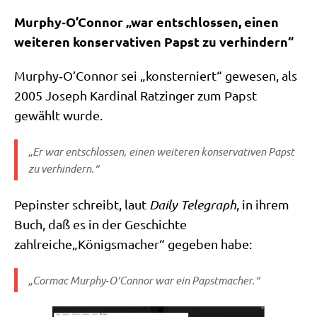
Murphy‑O’Connor „war ent­schlos­sen, einen
wei­te­ren kon­ser­va­ti­ven Papst zu verhindern“
Murphy‑O’Connor sei „kon­ster­niert“ gewe­sen, als
2005 Joseph Kar­di­nal Ratz­in­ger zum Papst
gewählt wurde.
„Er war ent­schlos­sen, einen wei­te­ren kon­ser­va­ti­ven Papst
zu verhindern.“
Pepin­ster schreibt, laut
Dai­ly Tele­graph
, in ihrem
Buch, daß es in der Geschich­te
zahlreiche„Königsmacher“ gege­ben habe:
„Cor­mac Murphy‑O’Connor war ein Papstmacher.“