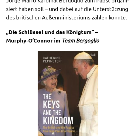
Jor­ge Mario Kar­di­nal Berg­o­glio zum Papst orga­ni­
siert haben soll – und dabei auf die Unter­stüt­zung
des bri­ti­schen Außen­mi­ni­ste­ri­ums zäh­len konnte.
„Die Schlüs­sel und das König­tum“ –
Murphy‑O’Connor im
Team Berg­o­glio