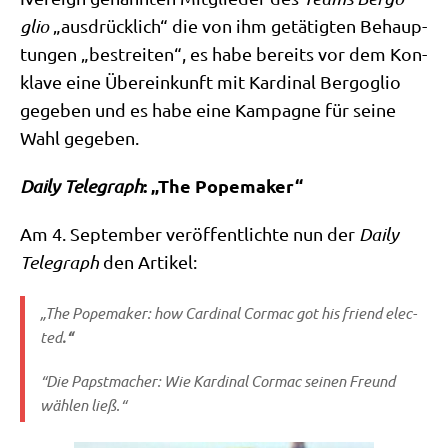
glio
„aus­drück­lich“ die von ihm getä­tig­ten Behaup­
tun­gen „bestrei­ten“, es habe bereits vor dem Kon­
kla­ve eine Über­ein­kunft mit Kar­di­nal Berg­o­glio
gege­ben und es habe eine Kam­pa­gne für sei­ne
Wahl gegeben.
: „The Popemaker“
Dai­ly Tele­graph
Am 4. Sep­tem­ber ver­öf­fent­lich­te nun der
Dai­ly
Tele­graph
den Artikel:
„The Pope­ma­ker: how Car­di­nal Cor­mac got his fri­end elec­
ted
.“
“Die Papst­ma­cher: Wie Kar­di­nal Cor­mac sei­nen Freund
wäh­len ließ.“