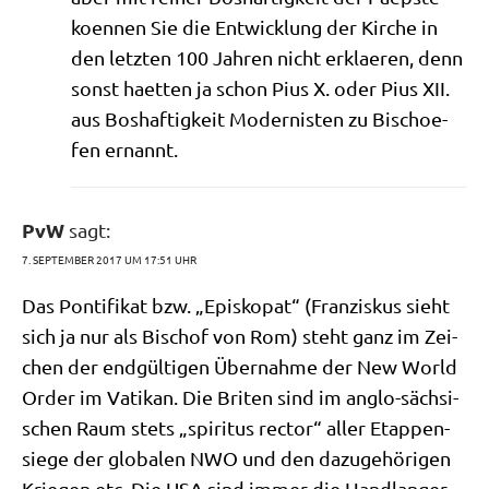
koen­nen Sie die Ent­wick­lung der Kir­che in
den letz­ten 100 Jah­ren nicht erklae­ren, denn
sonst haet­ten ja schon Pius X. oder Pius XII.
aus Bos­haf­tig­keit Moder­ni­sten zu Bischoe­
fen ernannt.
PvW
sagt:
7. SEPTEMBER 2017 UM 17:51 UHR
Das Pon­ti­fi­kat bzw. „Epi­sko­pat“ (Fran­zis­kus sieht
sich ja nur als Bischof von Rom) steht ganz im Zei­
chen der end­gül­ti­gen Über­nah­me der New World
Order im Vati­kan. Die Bri­ten sind im anglo-säch­si­
schen Raum stets „spi­ri­tus rec­tor“ aller Etap­pen­
sie­ge der glo­ba­len NWO und den dazu­ge­hö­ri­gen
Krie­gen etc. Die USA sind immer die Hand­lan­ger,