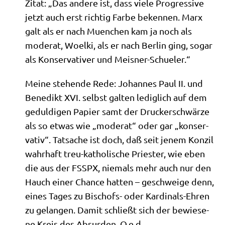
Zitat: „Das ande­re ist, dass vie­le Pro­gres­si­ve
jetzt auch erst rich­tig Far­be beken­nen. Marx
galt als er nach Muen­chen kam ja noch als
mode­rat, Woel­ki, als er nach Ber­lin ging, sogar
als Kon­ser­va­ti­ver und Meisner-Schueler.“
Mei­ne ste­hen­de Rede: Johan­nes Paul II. und
Bene­dikt XVI. selbst gal­ten ledig­lich auf dem
gedul­di­gen Papier samt der Drucker­schwär­ze
als so etwas wie „mode­rat“ oder gar „kon­ser­
va­tiv“. Tat­sa­che ist doch, daß seit jenem Kon­zil
wahr­haft treu-katho­li­sche Prie­ster, wie eben
die aus der FSSPX, nie­mals mehr auch nur den
Hauch einer Chan­ce hat­ten – geschwei­ge denn,
eines Tages zu Bischofs- oder Kar­di­nals-Ehren
zu gelan­gen. Damit schließt sich der bewie­se­
ne Kreis des Absur­den. Q.e.d.