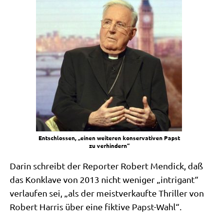
Ent­schlos­sen, „einen wei­te­ren kon­ser­va­ti­ven Papst
zu verhindern“
Dar­in schreibt der Repor­ter Robert Men­dick, daß
das Kon­kla­ve von 2013 nicht weni­ger „intri­gant“
ver­lau­fen sei, „als der meist­ver­kauf­te Thril­ler von
Robert Har­ris über eine fik­ti­ve Papst-Wahl“.