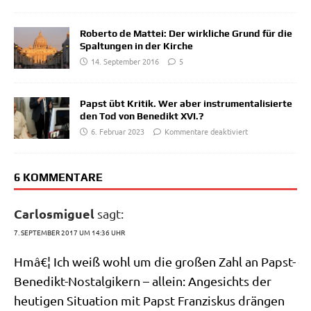
Roberto de Mattei: Der wirkliche Grund für die
Spaltungen in der Kirche
14. September 2016
5
Papst übt Kritik. Wer aber instrumentalisierte
den Tod von Benedikt XVI.?
6. Februar 2023
Kommentare deaktiviert
6 KOMMENTARE
Carlosmiguel
sagt:
7. SEPTEMBER 2017 UM 14:36 UHR
Hmâ€¦ Ich weiß wohl um die gro­ßen Zahl an Papst-
Bene­dikt-Nost­al­gi­kern – allein: Ange­sichts der
heu­ti­gen Situa­ti­on mit Papst Fran­zis­kus drän­gen