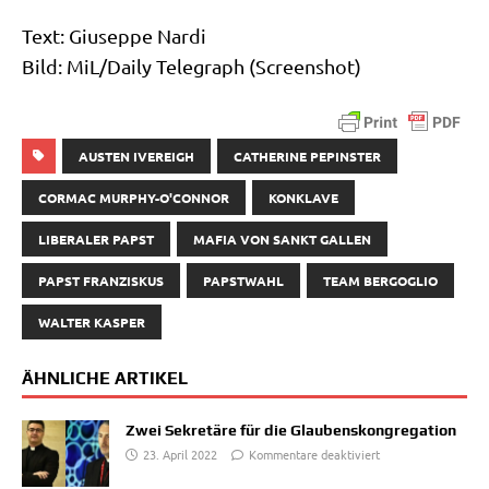
Text: Giu­sep­pe Nardi
Bild: MiL/​Daily Tele­graph (Screen­shot)
AUSTEN IVEREIGH
CATHERINE PEPINSTER
CORMAC MURPHY-O'CONNOR
KONKLAVE
LIBERALER PAPST
MAFIA VON SANKT GALLEN
PAPST FRANZISKUS
PAPSTWAHL
TEAM BERGOGLIO
WALTER KASPER
ÄHNLICHE ARTIKEL
Zwei Sekretäre für die Glaubenskongregation
23. April 2022
Kommentare deaktiviert