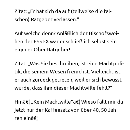
Zitat: „Er hat sich da auf (teil­wei­se die fal­
schen) Rat­ge­ber verlassen.“
Auf wel­che denn? Anläß­lich der Bischofs­wei­
hen der FSSPX war er schließ­lich selbst sein
eige­ner Ober-Ratgeber!
Zitat: „Was Sie beschrei­ben, ist eine Macht­po­li­
tik, die sei­nem Wesen fremd ist. Viel­leicht ist
er auch zurueck getre­ten, weil er sich bewusst
wur­de, dass ihm die­ser Macht­wil­le fehlt?“
Hmâ€¦ „Kein Machtwille“â€¦ Wie­so fällt mir da
jetzt nur der Kaf­fee­satz von über 40, 50 Jah­
ren einâ€¦