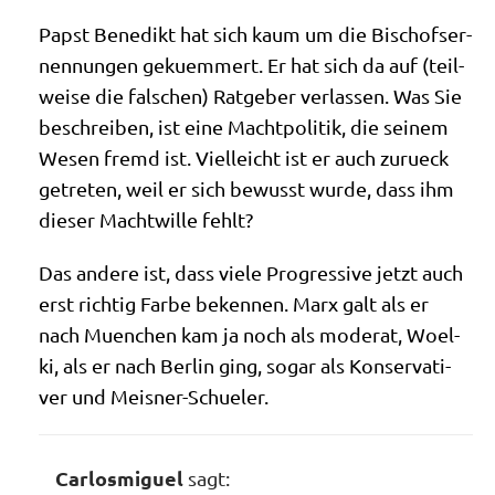
Papst Bene­dikt hat sich kaum um die Bischofs­er­
nen­nun­gen gekuem­mert. Er hat sich da auf (teil­
wei­se die fal­schen) Rat­ge­ber ver­las­sen. Was Sie
beschrei­ben, ist eine Macht­po­li­tik, die sei­nem
Wesen fremd ist. Viel­leicht ist er auch zurueck
getre­ten, weil er sich bewusst wur­de, dass ihm
die­ser Macht­wil­le fehlt?
Das ande­re ist, dass vie­le Pro­gres­si­ve jetzt auch
erst rich­tig Far­be beken­nen. Marx galt als er
nach Muen­chen kam ja noch als mode­rat, Woel­
ki, als er nach Ber­lin ging, sogar als Kon­ser­va­ti­
ver und Meisner-Schueler.
Carlosmiguel
sagt: