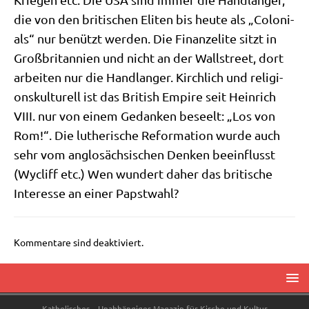
die von den bri­ti­schen Eli­ten bis heu­te als „Colo­ni­
als“ nur benützt wer­den. Die Finanz­eli­te sitzt in
Groß­bri­tan­ni­en und nicht an der Wall­street, dort
arbei­ten nur die Hand­lan­ger. Kirch­lich und reli­gi­
ons­kul­tu­rell ist das Bri­tish Empire seit Hein­rich
VIII. nur von einem Gedan­ken beseelt: „Los von
Rom!“. Die luthe­ri­sche Refor­ma­ti­on wur­de auch
sehr vom ang­lo­säch­si­schen Den­ken beein­flusst
(Wycliff etc.) Wen wun­dert daher das bri­ti­sche
Inter­es­se an einer Papstwahl?
Kommentare sind deaktiviert.
Katholisches – Unabhängiges Magazin für Kirche und Kultur