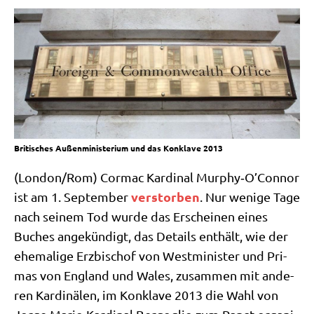
Britisches Außenministerium und das Konklave 2013
(London/​Rom) Cor­mac Kar­di­nal Murphy‑O’Connor
ver­stor­ben
ist am 1. Sep­tem­ber
. Nur weni­ge Tage
nach sei­nem Tod wur­de das Erschei­nen eines
Buches ange­kün­digt, das Details ent­hält, wie der
ehe­ma­li­ge Erz­bi­schof von West­mi­ni­ster und Pri­
mas von Eng­land und Wales, zusam­men mit ande­
ren Kar­di­nä­len, im Kon­kla­ve 2013 die Wahl von