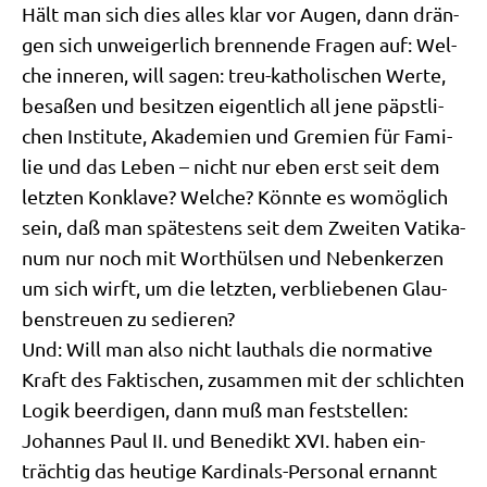
Hält man sich dies alles klar vor Augen, dann drän­
gen sich unwei­ger­lich bren­nen­de Fra­gen auf: Wel­
che inne­ren, will sagen: treu-katho­li­schen Wer­te,
besa­ßen und besit­zen eigent­lich all jene päpst­li­
chen Insti­tu­te, Aka­de­mien und Gre­mi­en für Fami­
lie und das Leben – nicht nur eben erst seit dem
letz­ten Kon­kla­ve? Wel­che? Könn­te es womög­lich
sein, daß man spä­te­stens seit dem Zwei­ten Vati­ka­
num nur noch mit Wort­hül­sen und Neben­ker­zen
um sich wirft, um die letz­ten, ver­blie­be­nen Glau­
bens­treu­en zu sedieren?
Und: Will man also nicht laut­hals die nor­ma­ti­ve
Kraft des Fak­ti­schen, zusam­men mit der schlich­ten
Logik beer­di­gen, dann muß man fest­stel­len:
Johan­nes Paul II. und Bene­dikt XVI. haben ein­
träch­tig das heu­ti­ge Kar­di­nals-Per­so­nal ernannt