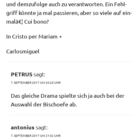
und dem­zu­fol­ge auch zu ver­ant­wor­ten. Ein Fehl­
griff könn­te ja mal pas­sie­ren, aber so vie­le auf ein­
malâ€¦ Cui bono?
In Cri­sto per Mariam +
Car­los­mi­guel
PETRUS
sagt:
7. SEPTEMBER 2017 UM 20:20 UHR
Das glei­che Dra­ma spiel­te sich ja auch bei der
Aus­wahl der Bischoe­fe ab.
antonius
sagt:
7. SEPTEMBER 2017 UM 21:02 UHR