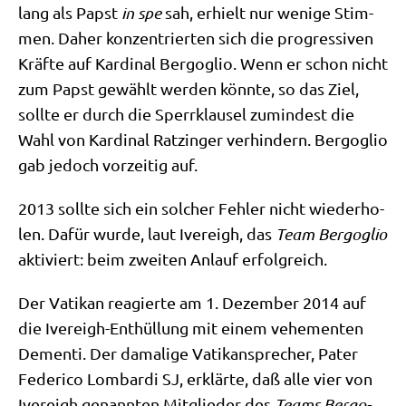
lang als Papst
in spe
sah, erhielt nur weni­ge Stim­
men. Daher kon­zen­trier­ten sich die pro­gres­si­ven
Kräf­te auf Kar­di­nal Berg­o­glio. Wenn er schon nicht
zum Papst gewählt wer­den könn­te, so das Ziel,
soll­te er durch die Sperr­klau­sel zumin­dest die
Wahl von Kar­di­nal Ratz­in­ger ver­hin­dern. Berg­o­glio
gab jedoch vor­zei­tig auf.
2013 soll­te sich ein sol­cher Feh­ler nicht wie­der­ho­
len. Dafür wur­de, laut Ive­reigh, das
Team Berg­o­glio
akti­viert: beim zwei­ten Anlauf erfolgreich.
Der Vati­kan reagier­te am 1. Dezem­ber 2014 auf
die Ive­reigh-Ent­hül­lung mit einem vehe­men­ten
Demen­ti. Der dama­li­ge Vati­kan­spre­cher, Pater
Feder­i­co Lom­bar­di SJ, erklär­te, daß alle vier von
Ive­reigh genann­ten Mit­glie­der des
Teams Berg­o­