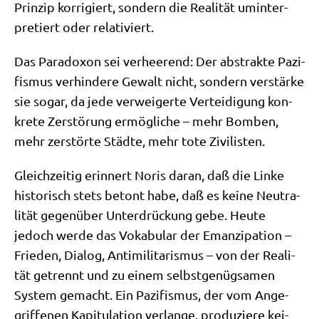
Prin­zip kor­ri­giert, son­dern die Rea­li­tät umin­ter­
pre­tiert oder relativiert.
Das Para­do­xon sei ver­hee­rend: Der abstrak­te Pazi­
fis­mus ver­hin­de­re Gewalt nicht, son­dern ver­stär­ke
sie sogar, da jede ver­wei­ger­te Ver­tei­di­gung kon­
kre­te Zer­stö­rung ermög­li­che – mehr Bom­ben,
mehr zer­stör­te Städ­te, mehr tote Zivilisten.
Gleich­zei­tig erin­nert Noris dar­an, daß die Lin­ke
histo­risch stets betont habe, daß es kei­ne Neu­tra­
li­tät gegen­über Unter­drückung gebe. Heu­te
jedoch wer­de das Voka­bu­lar der Eman­zi­pa­ti­on –
Frie­den, Dia­log, Anti­mi­li­ta­ris­mus – von der Rea­li­
tät getrennt und zu einem selbst­ge­nüg­sa­men
System gemacht. Ein Pazi­fis­mus, der vom Ange­
grif­fe­nen Kapi­tu­la­ti­on ver­lan­ge, pro­du­zie­re kei­