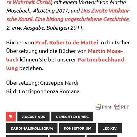
re Wahr­heit Chri­sti
, mit einem Vor­wort von Mar­tin
Mose­bach, Alt­öt­ting 2017, und
Das Zwei­te Vati­ka­ni­
sche Kon­zil. Eine bis­lang unge­schrie­be­ne Geschich­te
,
2. erw. Aus­ga­be, Bobin­gen 2011.
Prof. Rober­to de Mat­tei
Bücher von
in deut­scher
Mar­tin Mose­
Über­set­zung und die Bücher von
bach
Part­ner­buch­hand­
kön­nen Sie bei unse­rer
lung
beziehen.
Über­set­zung: Giu­sep­pe Nar­di
Bild: Cor­ri­spon­den­za Romana
AUGUSTINUS
GERECHTER KRIEG
KARDINALSKOLLEGIUM
KONSISTORIUM
LEO XIV.