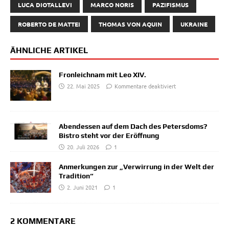
LUCA DIOTALLEVI
MARCO NORIS
PAZIFISMUS
ROBERTO DE MATTEI
THOMAS VON AQUIN
UKRAINE
ÄHNLICHE ARTIKEL
Fronleichnam mit Leo XIV.
22. Mai 2025
Kommentare deaktiviert
Abendessen auf dem Dach des Petersdoms?
Bistro steht vor der Eröffnung
20. Juli 2026
1
Anmerkungen zur „Verwirrung in der Welt der
Tradition“
2. Juni 2021
1
2 KOMMENTARE