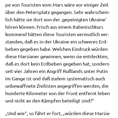
pe von Tou­ri­sten vom Mars wäre vor eini­ger Zeit
über den Peters­platz gegan­gen. Sehr wahr­schein­
lich hät­te sie dort von der ‚gepei­nig­ten Ukrai­ne‘
hören kön­nen. Frisch aus einem Ita­lie­nisch­kurs
kom­mend hät­ten die­se Tou­ri­sten ver­mut­lich ver­
stan­den, daß es in der Ukrai­ne ein schwe­res Erd­
be­ben gege­ben habe. Wel­chen Ein­druck wür­den
die­se Mar­sia­ner gewin­nen, wenn sie ent­deck­ten,
daß es dort kein Erd­be­ben gege­ben hat, son­dern
seit vier Jah­ren ein Angriff Ruß­lands unter Putin
im Gan­ge ist und daß zudem syste­ma­tisch auch
unbe­waff­ne­te Zivi­li­sten ange­grif­fen wer­den, die
hun­der­te Kilo­me­ter von der Front ent­fernt leben
und nicht an den Kämp­fen betei­ligt sind?“
„Und wie“, so fährt er fort, „wür­den die­se Mar­sia­