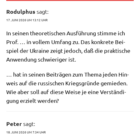
Rodulphus
sagt:
17. JUNI 2026 UM 13:12 UHR
In sei­nen theo­re­ti­schen Aus­füh­rung stim­me ich
Prof. … in vol­lem Umfang zu. Das kon­kre­te Bei­
spiel der Ukrai­ne zeigt jedoch, daß die prak­ti­sche
Anwen­dung schwie­ri­ger ist.
… hat in sei­nen Bei­trä­gen zum The­ma jeden Hin­
weis auf die rus­si­schen Kriegs­grün­de gemie­den.
Wie aber soll auf die­se Wei­se je eine Ver­stän­di­
gung erzielt werden?
Peter
sagt:
18. JUNI 2026 UM 7:34 UHR