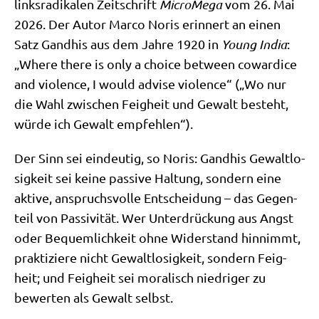
links­ra­di­ka­len Zeit­schrift
Micro­Me­ga
vom 26. Mai
2026. Der Autor Mar­co Noris erin­nert an einen
Satz Gan­dhis aus dem Jah­re 1920 in
Young India
:
„Whe­re the­re is only a choice bet­ween cowar­di­ce
and vio­lence, I would advi­se vio­lence“ („Wo nur
die Wahl zwi­schen Feig­heit und Gewalt besteht,
wür­de ich Gewalt empfehlen“).
Der Sinn sei ein­deu­tig, so Noris: Gan­dhis Gewalt­lo­
sig­keit sei kei­ne pas­si­ve Hal­tung, son­dern eine
akti­ve, anspruchs­vol­le Ent­schei­dung – das Gegen­
teil von Pas­si­vi­tät. Wer Unter­drückung aus Angst
oder Bequem­lich­keit ohne Wider­stand hin­nimmt,
prak­ti­zie­re nicht Gewalt­lo­sig­keit, son­dern Feig­
heit; und Feig­heit sei mora­lisch nied­ri­ger zu
bewer­ten als Gewalt selbst.