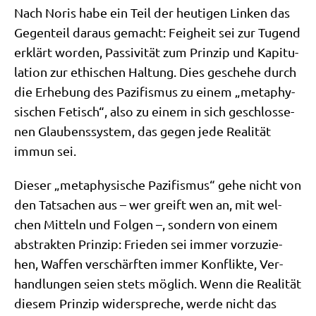
Nach Noris habe ein Teil der heu­ti­gen Lin­ken das
Gegen­teil dar­aus gemacht: Feig­heit sei zur Tugend
erklärt wor­den, Pas­si­vi­tät zum Prin­zip und Kapi­tu­
la­ti­on zur ethi­schen Hal­tung. Dies gesche­he durch
die Erhe­bung des Pazi­fis­mus zu einem „meta­phy­
si­schen Fetisch“, also zu einem in sich geschlos­se­
nen Glau­bens­sy­stem, das gegen jede Rea­li­tät
immun sei.
Die­ser „meta­phy­si­sche Pazi­fis­mus“ gehe nicht von
den Tat­sa­chen aus – wer greift wen an, mit wel­
chen Mit­teln und Fol­gen –, son­dern von einem
abstrak­ten Prin­zip: Frie­den sei immer vor­zu­zie­
hen, Waf­fen ver­schärf­ten immer Kon­flik­te, Ver­
hand­lun­gen sei­en stets mög­lich. Wenn die Rea­li­tät
die­sem Prin­zip wider­spre­che, wer­de nicht das