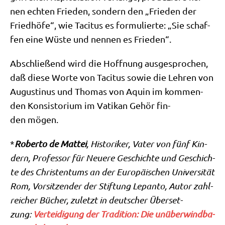
nen ech­ten Frie­den, son­dern den „Frie­den der
Fried­hö­fe“, wie Taci­tus es for­mu­lier­te: „Sie schaf­
fen eine Wüste und nen­nen es Frieden“.
Abschlie­ßend wird die Hoff­nung aus­ge­spro­chen,
daß die­se Wor­te von Taci­tus sowie die Leh­ren von
Augu­sti­nus und Tho­mas von Aquin im kom­men­
den Kon­si­sto­ri­um im Vati­kan Gehör fin­
den mögen.
*
Rober­to de Mat­tei
, Histo­ri­ker, Vater von fünf Kin­
dern, Pro­fes­sor für Neue­re Geschich­te und Geschich­
te des Chri­sten­tums an der Euro­päi­schen Uni­ver­si­tät
Rom, Vor­sit­zen­der der Stif­tung Lepan­to, Autor zahl­
rei­cher Bücher, zuletzt in deut­scher Über­set­
zung:
Ver­tei­di­gung der Tra­di­ti­on: Die unüber­wind­ba­