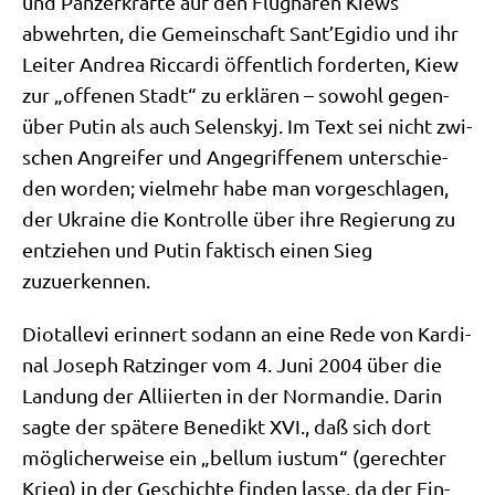
und Pan­zer­kräf­te auf den Flug­ha­fen Kiews
abwehr­ten, die Gemein­schaft Sant’Egidio und ihr
Lei­ter Andrea Ric­car­di öffent­lich for­der­ten, Kiew
zur „offe­nen Stadt“ zu erklä­ren – sowohl gegen­
über Putin als auch Selen­skyj. Im Text sei nicht zwi­
schen Angrei­fer und Ange­grif­fe­nem unter­schie­
den wor­den; viel­mehr habe man vor­ge­schla­gen,
der Ukrai­ne die Kon­trol­le über ihre Regie­rung zu
ent­zie­hen und Putin fak­tisch einen Sieg
zuzuerkennen.
Dio­talle­vi erin­nert sodann an eine Rede von Kar­di­
nal Joseph Ratz­in­ger vom 4. Juni 2004 über die
Lan­dung der Alli­ier­ten in der Nor­man­die. Dar­in
sag­te der spä­te­re Bene­dikt XVI., daß sich dort
mög­li­cher­wei­se ein „bel­lum iustum“ (gerech­ter
Krieg) in der Geschich­te fin­den las­se, da der Ein­