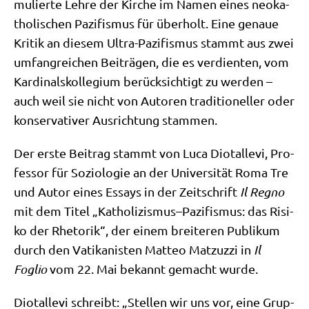
mu­lier­te Leh­re der Kir­che im Namen eines neo­ka­
tho­li­schen Pazi­fis­mus für über­holt. Eine genaue
Kri­tik an die­sem Ultra-Pazi­fis­mus stammt aus zwei
umfang­rei­chen Bei­trä­gen, die es ver­dien­ten, vom
Kar­di­nals­kol­le­gi­um berück­sich­tigt zu wer­den –
auch weil sie nicht von Autoren tra­di­tio­nel­ler oder
kon­ser­va­ti­ver Aus­rich­tung stammen.
Der erste Bei­trag stammt von Luca Dio­talle­vi, Pro­
fes­sor für Sozio­lo­gie an der Uni­ver­si­tät Roma Tre
und Autor eines Essays in der Zeit­schrift
Il Reg­no
mit dem Titel „Katholizismus–Pazifismus: das Risi­
ko der Rhe­to­rik“, der einem brei­te­ren Publi­kum
durch den Vati­ka­ni­sten Matteo Mat­zuzzi in
Il
Foglio
vom 22. Mai bekannt gemacht wurde.
Dio­talle­vi schreibt: „Stel­len wir uns vor, eine Grup­