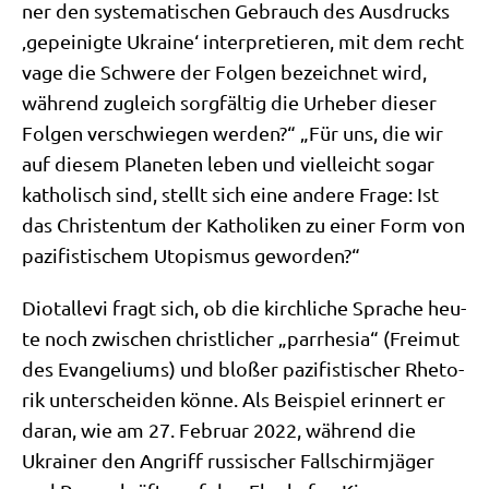
ner den syste­ma­ti­schen Gebrauch des Aus­drucks
‚gepei­nig­te Ukrai­ne‘ inter­pre­tie­ren, mit dem recht
vage die Schwe­re der Fol­gen bezeich­net wird,
wäh­rend zugleich sorg­fäl­tig die Urhe­ber die­ser
Fol­gen ver­schwie­gen wer­den?“ „Für uns, die wir
auf die­sem Pla­ne­ten leben und viel­leicht sogar
katho­lisch sind, stellt sich eine ande­re Fra­ge: Ist
das Chri­sten­tum der Katho­li­ken zu einer Form von
pazi­fi­sti­schem Uto­pis­mus geworden?“
Dio­talle­vi fragt sich, ob die kirch­li­che Spra­che heu­
te noch zwi­schen christ­li­cher „par­r­he­sia“ (Frei­mut
des Evan­ge­li­ums) und blo­ßer pazi­fi­sti­scher Rhe­to­
rik unter­schei­den kön­ne. Als Bei­spiel erin­nert er
dar­an, wie am 27. Febru­ar 2022, wäh­rend die
Ukrai­ner den Angriff rus­si­scher Fall­schirm­jä­ger