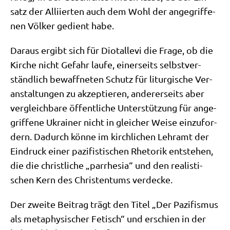
satz der Alli­ier­ten auch dem Wohl der ange­grif­fe­
nen Völ­ker gedient habe.
Dar­aus ergibt sich für Dio­talle­vi die Fra­ge, ob die
Kir­che nicht Gefahr lau­fe, einer­seits selbst­ver­
ständ­lich bewaff­ne­ten Schutz für lit­ur­gi­sche Ver­
an­stal­tun­gen zu akzep­tie­ren, ande­rer­seits aber
ver­gleich­ba­re öffent­li­che Unter­stüt­zung für ange­
grif­fe­ne Ukrai­ner nicht in glei­cher Wei­se ein­zu­for­
dern. Dadurch kön­ne im kirch­li­chen Lehr­amt der
Ein­druck einer pazi­fi­sti­schen Rhe­to­rik ent­ste­hen,
die die christ­li­che „par­r­he­sia“ und den rea­li­sti­
schen Kern des Chri­sten­tums verdecke.
Der zwei­te Bei­trag trägt den Titel „Der Pazi­fis­mus
als meta­phy­si­scher Fetisch“ und erschien in der