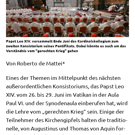
Papst Leo XIV. versammelt Ende Juni das Kardinalskollegium zum
zweiten Konsistorium seines Pontifikats. Dabei könnte es auch um das
Verständnis vom "gerechten Krieg" gehen
Von Rober­to de Mattei*
Eines der The­men im Mit­tel­punkt des näch­sten
außer­or­dent­li­chen Kon­si­sto­ri­ums, das Papst Leo
XIV. vom 26. bis 29. Juni im Vati­kan in der Aula
Paul VI. und der Syn­ode­nau­la ein­be­ru­fen hat, wird
die Leh­re vom „gerech­ten Krieg“ sein. Eini­ge der
Teil­neh­mer des Kir­chen­gip­fels hal­ten die tra­di­tio­
nel­le, von Augu­sti­nus und Tho­mas von Aquin for­