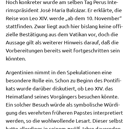
Noch kon­kre­ter wur­de am sel­ben Tag Perus Inte­
rims­prä­si­dent José María Bal­cá­zar. Er erklär­te, die
Rei­se von Leo XIV. wer­de „ab dem 10. Novem­ber“
statt­fin­den. Zwar liegt auch hier bis­lang kei­ne offi­
zi­el­le Bestä­ti­gung aus dem Vati­kan vor, doch die
Aus­sa­ge gilt als wei­te­rer Hin­weis dar­auf, daß die
Vor­be­rei­tun­gen bereits weit fort­ge­schrit­ten sein
könnten.
Argen­ti­ni­en nimmt in den Spe­ku­la­tio­nen eine
beson­de­re Rol­le ein. Schon zu Beginn des Pon­ti­fi­
kats wur­de dar­über dis­ku­tiert, ob Leo XIV. das
Hei­mat­land sei­nes Vor­gän­gers besu­chen könn­te.
Ein sol­cher Besuch wür­de als sym­bo­li­sche Wür­di­
gung des ver­ehr­ten frü­he­ren Pap­stes inter­pre­tiert
wer­den, so die wohl­wol­len­de Les­art. Die­ser selbst
hat­te aller­dings in sei­nem zwölf Jah­re dau­ern­den