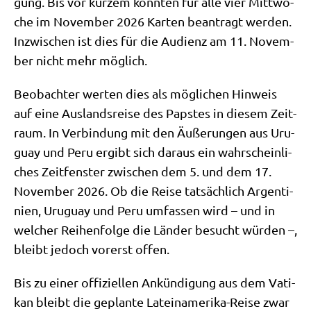
gung. Bis vor kur­zem konn­ten für alle vier Mitt­wo­
che im Novem­ber 2026 Kar­ten bean­tragt wer­den.
Inzwi­schen ist dies für die Audi­enz am 11. Novem­
ber nicht mehr möglich.
Beob­ach­ter wer­ten dies als mög­li­chen Hin­weis
auf eine Aus­lands­rei­se des Pap­stes in die­sem Zeit­
raum. In Ver­bin­dung mit den Äuße­run­gen aus Uru­
gu­ay und Peru ergibt sich dar­aus ein wahr­schein­li­
ches Zeit­fen­ster zwi­schen dem 5. und dem 17.
Novem­ber 2026. Ob die Rei­se tat­säch­lich Argen­ti­
ni­en, Uru­gu­ay und Peru umfas­sen wird – und in
wel­cher Rei­hen­fol­ge die Län­der besucht wür­den –,
bleibt jedoch vor­erst offen.
Bis zu einer offi­zi­el­len Ankün­di­gung aus dem Vati­
kan bleibt die geplan­te Latein­ame­ri­ka-Rei­se zwar