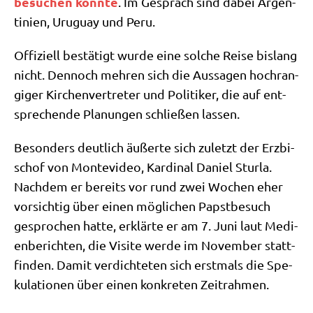
besu­chen könn­te
. Im Gespräch sind dabei Argen­
ti­ni­en, Uru­gu­ay und Peru.
Offi­zi­ell bestä­tigt wur­de eine sol­che Rei­se bis­lang
nicht. Den­noch meh­ren sich die Aus­sa­gen hoch­ran­
gi­ger Kir­chen­ver­tre­ter und Poli­ti­ker, die auf ent­
spre­chen­de Pla­nun­gen schlie­ßen lassen.
Beson­ders deut­lich äußer­te sich zuletzt der Erz­bi­
schof von Mon­te­vi­deo, Kar­di­nal Dani­el Stur­la.
Nach­dem er bereits vor rund zwei Wochen eher
vor­sich­tig über einen mög­li­chen Papst­be­such
gespro­chen hat­te, erklär­te er am 7. Juni laut Medi­
en­be­rich­ten, die Visi­te wer­de im Novem­ber statt­
fin­den. Damit ver­dich­te­ten sich erst­mals die Spe­
ku­la­tio­nen über einen kon­kre­ten Zeitrahmen.