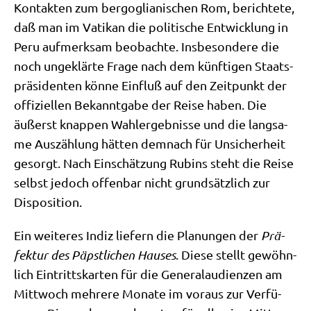
Kon­tak­ten zum berg­o­glia­ni­schen Rom, berich­te­te,
daß man im Vati­kan die poli­ti­sche Ent­wick­lung in
Peru auf­merk­sam beob­ach­te. Ins­be­son­de­re die
noch unge­klär­te Fra­ge nach dem künf­ti­gen Staats­
prä­si­den­ten kön­ne Ein­fluß auf den Zeit­punkt der
offi­zi­el­len Bekannt­ga­be der Rei­se haben. Die
äußerst knap­pen Wahl­er­geb­nis­se und die lang­sa­
me Aus­zäh­lung hät­ten dem­nach für Unsi­cher­heit
gesorgt. Nach Ein­schät­zung Rubins steht die Rei­se
selbst jedoch offen­bar nicht grund­sätz­lich zur
Disposition.
Ein wei­te­res Indiz lie­fern die Pla­nun­gen der
Prä­
fek­tur des Päpst­li­chen Hau­ses
. Die­se stellt gewöhn­
lich Ein­tritts­kar­ten für die Gene­ral­au­di­en­zen am
Mitt­woch meh­re­re Mona­te im vor­aus zur Ver­fü­