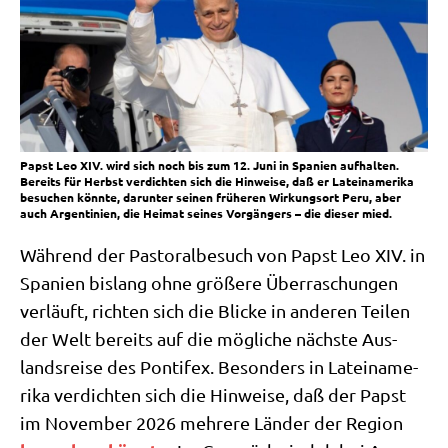
Papst Leo XIV. wird sich noch bis zum 12. Juni in Spanien aufhalten.
Bereits für Herbst verdichten sich die Hinweise, daß er Lateinamerika
besuchen könnte, darunter seinen früheren Wirkungsort Peru, aber
auch Argentinien, die Heimat seines Vorgängers – die dieser mied.
Wäh­rend der Pasto­ral­be­such von Papst Leo XIV. in
Spa­ni­en bis­lang ohne grö­ße­re Über­ra­schun­gen
ver­läuft, rich­ten sich die Blicke in ande­ren Tei­len
der Welt bereits auf die mög­li­che näch­ste Aus­
lands­rei­se des Pon­ti­fex. Beson­ders in Latein­ame­
ri­ka ver­dich­ten sich die Hin­wei­se, daß der Papst
im Novem­ber 2026 meh­re­re Län­der der Regi­on