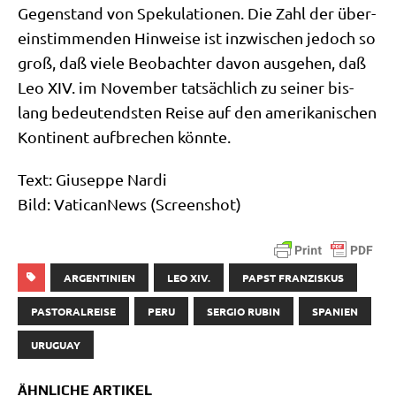
Gegen­stand von Spe­ku­la­tio­nen. Die Zahl der über­
ein­stim­men­den Hin­wei­se ist inzwi­schen jedoch so
groß, daß vie­le Beob­ach­ter davon aus­ge­hen, daß
Leo XIV. im Novem­ber tat­säch­lich zu sei­ner bis­
lang bedeu­tend­sten Rei­se auf den ame­ri­ka­ni­schen
Kon­ti­nent auf­bre­chen könnte.
Text: Giu­sep­pe Nar­di
Bild: Vati­can­News (Screen­shot)
ARGENTINIEN
LEO XIV.
PAPST FRANZISKUS
PASTORALREISE
PERU
SERGIO RUBIN
SPANIEN
URUGUAY
ÄHNLICHE ARTIKEL