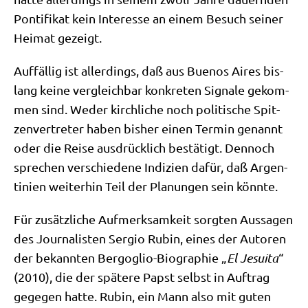
Pon­ti­fi­kat kein Inter­es­se an einem Besuch sei­ner
Hei­mat gezeigt.
Auf­fäl­lig ist aller­dings, daß aus Bue­nos Aires bis­
lang kei­ne ver­gleich­bar kon­kre­ten Signa­le gekom­
men sind. Weder kirch­li­che noch poli­ti­sche Spit­
zen­ver­tre­ter haben bis­her einen Ter­min genannt
oder die Rei­se aus­drück­lich bestä­tigt. Den­noch
spre­chen ver­schie­de­ne Indi­zi­en dafür, daß Argen­
ti­ni­en wei­ter­hin Teil der Pla­nun­gen sein könnte.
Für zusätz­li­che Auf­merk­sam­keit sorg­ten Aus­sa­gen
des Jour­na­li­sten Ser­gio Rubin, eines der Autoren
der bekann­ten Berg­o­glio-Bio­gra­phie „
El Jesui­ta
“
(2010), die der spä­te­re Papst selbst in Auf­trag
gege­gen hat­te. Rubin, ein Mann also mit guten