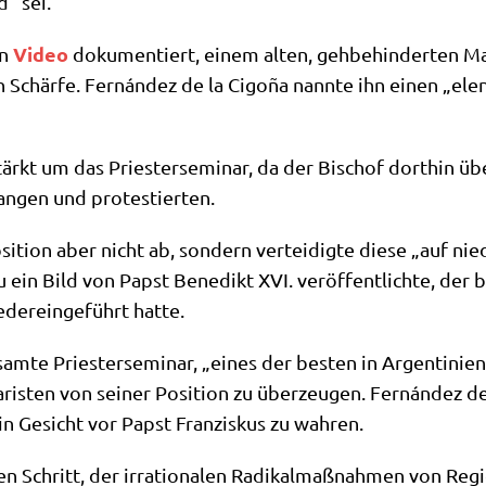
d“ sei.
Video
in
doku­men­tiert, einem alten, geh­be­hin­der­ten M
n Schär­fe. Fernán­dez de la Cigo­ña nann­te ihn einen „ele
stärkt um das Prie­ster­se­mi­nar, da der Bischof dort­hin üb
an­gen und protestierten.
si­ti­on aber nicht ab, son­dern ver­tei­dig­te die­se „auf nie
ein Bild von Papst Bene­dikt XVI. ver­öf­fent­lich­te, der b
der­ein­ge­führt hatte.
am­te Prie­ster­se­mi­nar, „eines der besten in Argen­ti­ni­
na­ri­sten von sei­ner Posi­ti­on zu über­zeu­gen. Fernán­de
in Gesicht vor Papst Fran­zis­kus zu wahren.
­len Schritt, der irra­tio­na­len Radi­kal­maß­nah­men von Reg