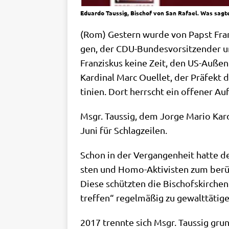
Eduardo Taussig, Bischof von San Rafael. Was sagt
(Rom) Gestern wur­de von Papst Fran­z
gen, der CDU-Bun­des­vor­sit­zen­der u
Fran­zis­kus kei­ne Zeit, den US-Auß
Kar­di­nal Marc Ouel­let, der Prä­fekt 
ti­ni­en. Dort herrscht ein offe­ner Au
Msgr. Tau­s­sig, dem Jor­ge Mario Kar­d
Juni für Schlagzeilen.
Schon in der Ver­gan­gen­heit hat­te d
sten und Homo-Akti­vi­sten zum berüch­t
Die­se schütz­ten die Bischofs­kir­che
tref­fen“ regel­mä­ßig zu gewalt­tä­ti­
2017 trenn­te sich Msgr. Tau­s­sig grun