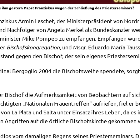
e ihm gestern Papst Franziskus wegen der Schließung des Priesterseminars?
is­kus Armin Laschet, der Mini­ster­prä­si­dent von Nord­r
nd Nach­fol­ger von Ange­la Mer­kel als Bun­des­kanz­ler w
en­mi­ni­ster Mike Pom­peo zu emp­fan­gen. Emp­fan­gen wu
der
Bischofs­kon­gre­ga­ti­on
, und Msgr. Edu­ar­do María Tau­s­
f­stand gegen den Bischof, der sein eige­nes Prie­ster­se­mi
i­nal Berg­o­glio 2004 die Bischofs­wei­he spen­de­te, sorgt
er Bischof die Auf­merk­sam­keit von Beob­ach­tern auf sich 
ig­ten „Natio­na­len Frau­en­tref­fen“ auf­rie­fen, fiel er 
n von La Pla­ta und Sal­ta unter Ein­satz ihres Leben, da es
gen Angrif­fen auf die ört­li­che Bischofs­kir­che gekom­men 
d­los vom dama­li­gen Regens sei­nes Prie­ster­se­mi­nars. De