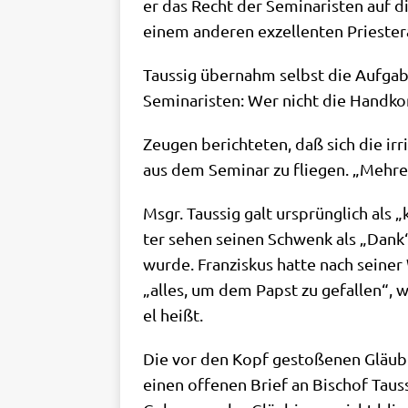
er das Recht der Semi­na­ri­sten auf di
einem ande­ren exzel­len­ten Prie­ster
Tau­s­sig über­nahm selbst die Auf­ga­
Semi­na­ri­sten: Wer nicht die Hand­ko
Zeu­gen berich­te­ten, daß sich die irri
aus dem Semi­nar zu flie­gen. „Meh­re­
Msgr. Tau­s­sig galt ursprüng­lich als 
ter sehen sei­nen Schwenk als „Dank“ 
wur­de. Fran­zis­kus hat­te nach sei­ne
„alles, um dem Papst zu gefal­len“, wi
el heißt.
Die vor den Kopf gesto­ße­nen Gläu­bi­ge
einen offe­nen Brief an Bischof Tau­s