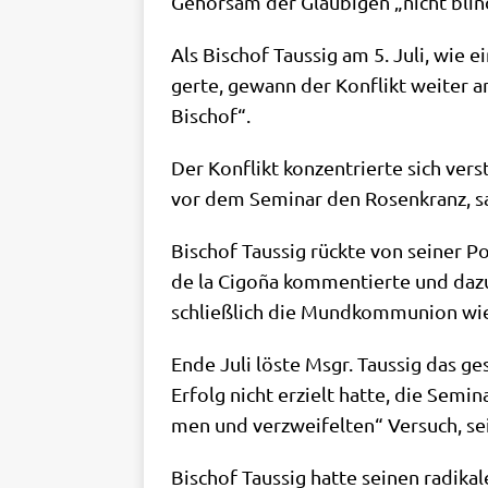
Gehor­sam der Gläu­bi­gen „nicht blin
Als Bischof Tau­s­sig am 5. Juli, wie e
ger­te, gewann der Kon­flikt wei­ter a
Bischof“.
Der Kon­flikt kon­zen­trier­te sich ver­
vor dem Semi­nar den Rosen­kranz, s
Bischof Tau­s­sig rück­te von sei­ner Po
de la Cigo­ña kom­men­tier­te und dazu 
schließ­lich die Mund­kom­mu­ni­on wie­
Ende Juli löste Msgr. Tau­s­sig das ges
Erfolg nicht erzielt hat­te, die Semi­
men und ver­zwei­fel­ten“ Ver­such, se
Bischof Tau­s­sig hat­te sei­nen radi­ka