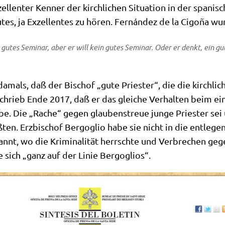
l­len­ter Ken­ner der kirch­li­chen Situa­ti­on in der spa­nis
tes, ja Exzel­len­tes zu hören. Fernán­dez de la Cigo­ña wu
r gutes Semi­nar, aber er will kein gutes Semi­nar. Oder er denkt, ein gut
damals, daß der Bischof „gute Prie­ster“, die die kirch­li­che
schrieb Ende 2017, daß er das glei­che Ver­hal­ten beim ein­
be. Die „Rache“ gegen glau­bens­treue jun­ge Prie­ster sei 
­ten. Erz­bi­schof Berg­o­glio habe sie nicht in die ent­le­g
bannt, wo die Kri­mi­na­li­tät herrsch­te und Ver­bre­chen 
te sich „ganz auf der Linie Bergoglios“.