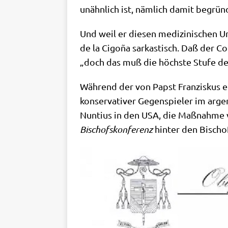
unähn­lich ist, näm­lich damit begrün
Und weil er die­sen medi­zi­ni­schen U
de la Cigo­ña sar­ka­stisch. Daß der Cor
„doch das muß die höch­ste Stu­fe des 
Wäh­rend der von Papst Fran­zis­kus eme
kon­ser­va­ti­ver Gegen­spie­ler im arge
Nun­ti­us in den USA, die Maß­nah­me von
Bischofs­kon­fe­renz
hin­ter den Bischo