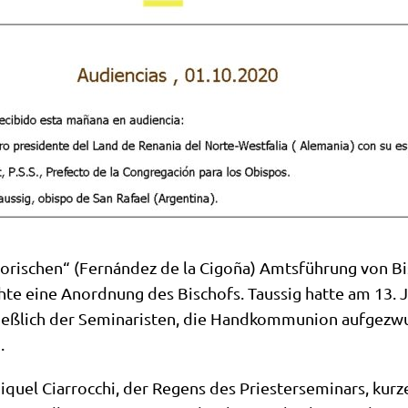
­to­ri­schen“ (Fernán­dez de la Cigo­ña) Amts­füh­rung von 
h­te eine Anord­nung des Bischofs. Tau­s­sig hat­te am 13
ließ­lich der Semi­na­ri­sten, die Hand­kom­mu­ni­on auf­ge­zw
.
uel Ciar­roc­chi, der Regens des Prie­ster­se­mi­nars, kur­