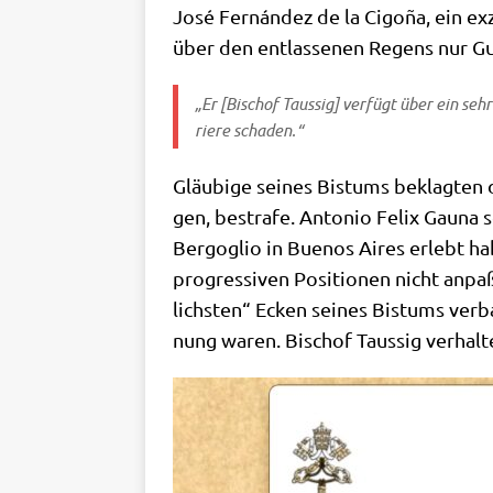
José Fernán­dez de la Cigo­ña, ein exze
über den ent­las­se­nen Regens nur Gu
„Er [Bischof Tau­s­sig] ver­fügt über ein seh
rie­re schaden.“
Gläu­bi­ge sei­nes Bis­tums beklag­ten 
gen, bestra­fe. Anto­nio Felix Gau­na 
Berg­o­glio in Bue­nos Aires erlebt ha
pro­gres­si­ven Posi­tio­nen nicht anpaß
lich­sten“ Ecken sei­nes Bis­tums ver­
nung waren. Bischof Tau­s­sig ver­hal­