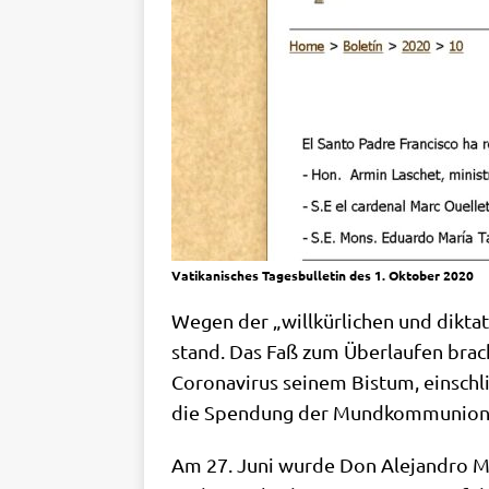
Vati­ka­ni­sches Tages­bul­le­tin des 1. Okto­ber 2020
Wegen der „will­kür­li­chen und dik­ta
stand. Das Faß zum Über­lau­fen brac
Coro­na­vi­rus sei­nem Bis­tum, ein­sch
die Spen­dung der Mundkommunion
Am 27. Juni wur­de Don Ale­jan­dro Miq