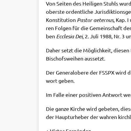
Von Sei­ten des Hei­li­gen Stuhls wur­
ober­ste ordent­li­che Juris­dik­ti­ons­g
Kon­sti­tu­ti­on
Pastor aeter­nus
, Kap. I
ren Fol­gen für die Gemein­schaft der
ben
Eccle­sia Dei
, 2. Juli 1988, Nr.
Daher setzt die Mög­lich­keit, die­sen 
Bischofs­wei­hen aussetzt.
Der Gene­ral­obe­re der FSSPX wird de
wort geben.
Im Fal­le einer posi­ti­ven Ant­wort we
Die gan­ze Kir­che wird gebe­ten, die
der Haupt­ur­he­ber der wah­ren kirch­
+ Víc­tor Fernández