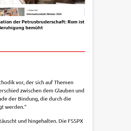
tation der Petrusbruderschaft: Rom ist
Beruhigung bemüht
etho­dik vor, der sich auf The­men
nter­schied zwi­schen dem Glau­ben und
ra­de der Bin­dung, die durch die
angt werden.“
getäuscht und hin­ge­hal­ten. Die FSSPX