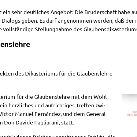
r ein sehr deut­li­ches Ange­bot: Die Bru­der­schaft habe au
s Dia­logs geben. Es darf ange­nom­men wer­den, daß der n
die voll­stän­di­ge Stel­lung­nah­me des Glaubensdikasterium
benslehre
k­ten des Dik­aste­ri­ums für die Glau­bens­leh­re
e­ri­um für die Glau­bens­leh­re mit dem Wohl­
in herz­li­ches und auf­rich­ti­ges Tref­fen zwi­
l Víc­tor Manu­el Fernán­dez, und dem Gene­ral­
Don Davi­de Pagli­a­ra­ni, statt.
schie­de­nen Brie­fen vor­ge­tra­ge­ne Punk­te, die