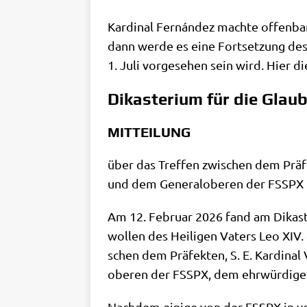
Kar­di­nal Fernán­dez mach­te offen­ba
dann wer­de es eine Fort­set­zung de
1. Juli vor­ge­se­hen sein wird. Hier 
Dikasterium für die Glau
MITTEILUNG
über das Tref­fen zwi­schen dem Prä­fe
und dem Gene­ral­obe­ren der FSSPX
Am 12. Febru­ar 2026 fand am Dik­ast
wol­len des Hei­li­gen Vaters Leo XIV. e
schen dem Prä­fek­ten, S. E. Kar­di­na
obe­ren der FSSPX, dem ehr­wür­di­gen 
Nach­dem eini­ge von der FSSPX in ver­