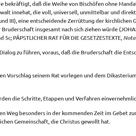
de bekräf­tigt, daß die Wei­he von Bischö­fen ohne Man­dat
e­walt inne­hat, die voll, uni­ver­sell, unmit­tel­bar und direk
 und III), eine ent­schei­den­de Zer­rüt­tung der kirch­li­ch
 Bru­der­schaft ins­ge­samt nach sich zie­hen wür­de (JOHAN
 3 und 5c; PÄPSTLICHER RAT FÜR DIE GESETZESTEXTE,
Nota e
Dia­log zu füh­ren, vor­aus, daß die Bru­der­schaft die Ent­
n Vor­schlag sei­nem Rat vor­le­gen und dem Dik­aste­ri­um 
r­den die Schrit­te, Etap­pen und Ver­fah­ren ein­ver­nehm­li
­sen Weg beson­ders in der kom­men­den Zeit im Gebet zum H
li­chen Gemein­schaft, die Chri­stus gewollt hat.