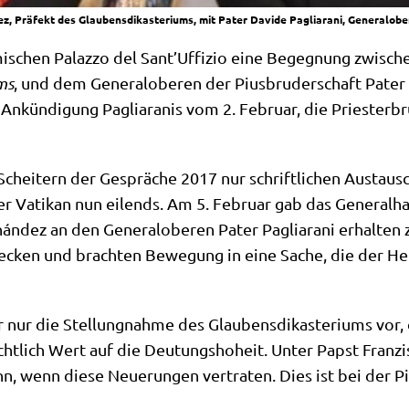
z, Präfekt des Glaubensdikasteriums, mit Pater Davide Pagliarani, Generalober
­schen Palaz­zo del San­t’Uf­fi­zio eine Begeg­nung zwi­sche
ums
, und dem Gene­ral­obe­ren der Pius­bru­der­schaft Pater D
kün­di­gung Pagli­a­ra­nis vom 2. Febru­ar, die Prie­ster­b
hei­tern der Gesprä­che 2017 nur schrift­li­chen Aus­tausc
der Vati­kan nun eilends. Am 5. Febru­ar gab das Gene­ral­
án­dez an den Gene­ral­obe­ren Pater Pagli­a­ra­ni erhal­ten
ecken und brach­ten Bewe­gung in eine Sache, die der Hei­li
r nur die Stel­lung­nah­me des Glau­bens­dik­aste­ri­ums vo
icht­lich Wert auf die Deu­tungs­ho­heit. Unter Papst Fran­z
, wenn die­se Neue­run­gen ver­tra­ten. Dies ist bei der Piu