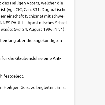
 des Hei­li­gen Vaters, wel­cher die
t ist (vgl. CIC, Can. 331; Dog­ma­ti­sche
en Gemein­schaft (Schis­ma) mit schwe­
NES PAUL II., Apo­sto­li­sches Schrei­
xpli­ca­ti­va
, 24. August 1996, Nr. 1).
schei­dung über die ange­kün­dig­ten
für die Glau­bens­leh­re eine Ant­
ch festgelegt.
ei­li­gen Geist zu beglei­ten. Er ist