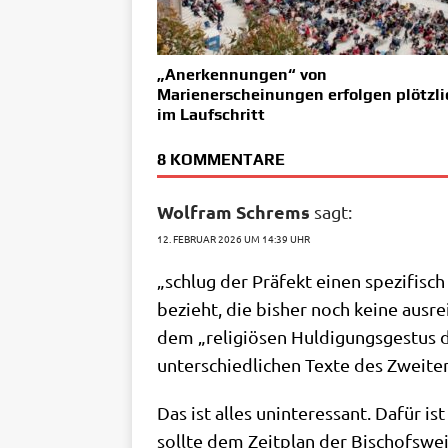
„Anerkennungen“ von
Marienerscheinungen erfolgen plötzli
im Laufschritt
8 KOMMENTARE
Wolfram Schrems
sagt:
12. FEBRUAR 2026 UM 14:39 UHR
„schlug der Prä­fekt einen spe­zi­fisch
bezieht, die bis­her noch kei­ne aus­r
dem „reli­giö­sen Hul­di­gungs­ge­stus
unter­schied­li­chen Tex­te des Zwei­te
Das ist alles unin­ter­es­sant. Dafür i
soll­te dem Zeit­plan der Bischofs­we