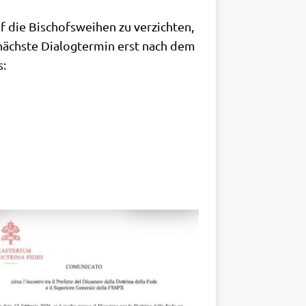
f die Bischofs­wei­hen zu ver­zich­ten,
äch­ste Dia­log­ter­min erst nach dem
s: