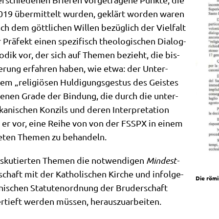
2019 über­mit­telt wur­den, geklärt wor­den waren
h dem gött­li­chen Wil­len bezüg­lich der Viel­falt
 Prä­fekt einen spe­zi­fisch theo­lo­gi­schen Dia­log­
­dik vor, der sich auf The­men bezieht, die bis­
sie­rung erfah­ren haben, wie etwa: der Unter­
 „reli­giö­sen Hul­di­gungs­ge­stus des Gei­stes
de­nen Gra­de der Bin­dung, die durch die unter­
ka­ni­schen Kon­zils und deren Inter­pre­ta­ti­on
ug er vor, eine Rei­he von von der FSSPX in einem
ste­ten The­men zu behandeln.
s­ku­tier­ten The­men die not­wen­di­gen
Min­dest­
schaft mit der Katho­li­schen Kir­che und infol­ge­
Die römi
ni­schen Sta­tu­ten­ord­nung der Bru­der­schaft
er­tieft wer­den müs­sen, herauszuarbeiten.