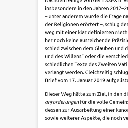
ins­be­son­de­re in den Jah­ren 2017–
– unter ande­rem wur­de die Fra­ge nac
der Reli­gio­nen erör­tert –, schlug der
weg mit einer klar defi­nier­ten Metho
her noch kei­ne aus­rei­chen­de Prä­zi­
schied zwi­schen dem Glau­ben und dem
und des Wil­lens“ oder die ver­schie­
schied­li­chen Tex­te des Zwei­ten Vati­
ver­langt wer­den. Gleich­zei­tig schl
Brief vom 17. Janu­ar 2019 auf­ge­li­
Die­ser Weg hät­te zum Ziel, in den di
an­for­de­run­gen
für die vol­le Gemein­
des­sen zur Aus­ar­bei­tung einer kano­
sowie wei­te­rer Aspek­te, die noch v