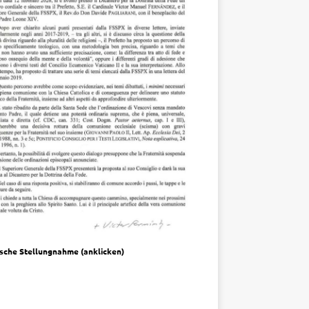
­sche Stel­lung­nah­me (anklicken)