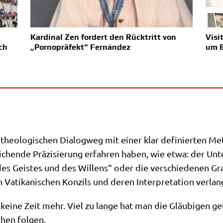
Kardinal Zen fordert den Rücktritt von
Visi
ch
„Pornopräfekt“ Fernández
um 
 theo­lo­gi­schen Dia­log­weg mit einer klar defi­nier­ten M
ei­chen­de Prä­zi­sie­rung erfah­ren haben, wie etwa: der U
 des Gei­stes und des Wil­lens“ oder die ver­schie­de­nen G
n Vati­ka­ni­schen Kon­zils und deren Inter­pre­ta­ti­on ver­l
st kei­ne Zeit mehr. Viel zu lan­ge hat man die Gläu­bi­gen 
i­hen folgen.