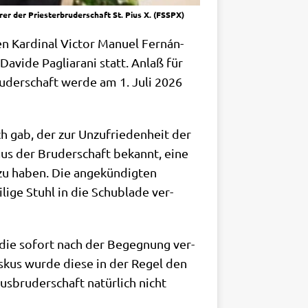
er der Priesterbruderschaft St. Pius X. (FSSPX)
n Kar­di­nal Vic­tor Manu­el Fernán­
avi­de Pagli­a­ra­ni statt. Anlaß für
ru­der­schaft wer­de am 1. Juli 2026
h gab, der zur Unzu­frie­den­heit der
haus der Bru­der­schaft bekannt, eine
 zu haben. Die ange­kün­dig­ten
­ge Stuhl in die Schub­la­de ver­
r, die sofort nach der Begeg­nung ver­
is­kus wur­de die­se in der Regel den
s­bru­der­schaft natür­lich nicht