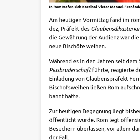
In Rom trafen sich Kardinal Victor Manuel Fernánde
Am heu­ti­gen Vor­mit­tag fand im römi
dez, Prä­fekt des
Glau­bens­dik­aste­ri­
die Gewäh­rung der Audi­enz war die An
neue Bischö­fe weihen.
Wäh­rend es in den Jah­ren seit dem Sc
Pius­bru­der­schaft
führ­te, reagier­te 
Ein­la­dung von Glau­bens­prä­fekt Fern
Bischofs­wei­hen lie­ßen Rom auf­schr
bannt hatte.
Zur heu­ti­gen Begeg­nung liegt bis­he
öf­fent­licht wur­de. Rom legt offen­s
Besu­chern über­las­sen, vor allem dann
der Fall.