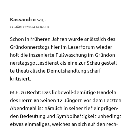
Kassandro
sagt:
29. MÄRZ 2023 UM 14:36 UHR
Schon in frü­he­ren Jah­ren wur­de anläss­lich des
Grün­don­ners­tags hier im Leser­fo­rum wie­der­
holt die insze­nier­te Fuß­wa­schung im Grün­don­
ners­tags­got­tes­dienst als eine zur Schau gestell­
te thea­tra­li­sche Demuts­hand­lung scharf
kritisiert.
M.E. zu Recht: Das lie­be­voll-demü­ti­ge Han­deln
des Herrn an Sei­nen 12 Jün­gern vor dem Letz­ten
Abend­mahl ist näm­lich in sei­ner tief ein­prä­gen­
den Bedeu­tung und Sym­bol­haf­tig­keit unbe­dingt
etwas ein­ma­li­ges, wel­ches an sich auf den rech­