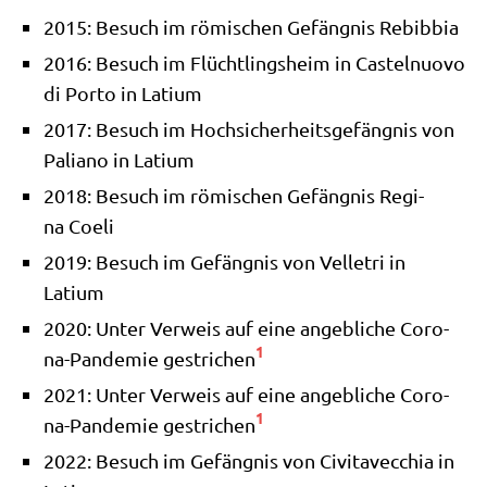
2015: Besuch im römi­schen Gefäng­nis Rebibbia
2016: Besuch im Flücht­lings­heim in Castel­nuo­vo
di Por­to in Latium
2017: Besuch im Hoch­si­cher­heits­ge­fäng­nis von
Palia­no in Latium
2018: Besuch im römi­schen Gefäng­nis Regi­
na Coeli
2019: Besuch im Gefäng­nis von Vel­le­tri in
Latium
2020: Unter Ver­weis auf eine angeb­li­che Coro­
1
na-Pan­de­mie gestri­chen
2021: Unter Ver­weis auf eine angeb­li­che Coro­
1
na-Pan­de­mie gestri­chen
2022: Besuch im Gefäng­nis von Civi­ta­vec­chia in