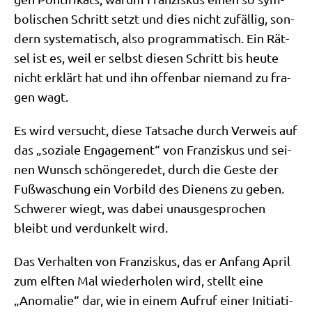
bo­li­schen Schritt setzt und dies nicht zufäl­lig, son­
dern syste­ma­tisch, also pro­gram­ma­tisch. Ein Rät­
sel ist es, weil er selbst die­sen Schritt bis heu­te
nicht erklärt hat und ihn offen­bar nie­mand zu fra­
gen wagt.
Es wird ver­sucht, die­se Tat­sa­che durch Ver­weis auf
das „sozia­le Enga­ge­ment“ von Fran­zis­kus und sei­
nen Wunsch schön­ge­re­det, durch die Geste der
Fuß­wa­schung ein Vor­bild des Die­nens zu geben.
Schwe­rer wiegt, was dabei unaus­ge­spro­chen
bleibt und ver­dun­kelt wird.
Das Ver­hal­ten von Fran­zis­kus, das er Anfang April
zum elf­ten Mal wie­der­ho­len wird, stellt eine
„Anoma­lie“ dar, wie in einem Auf­ruf einer Initia­ti­