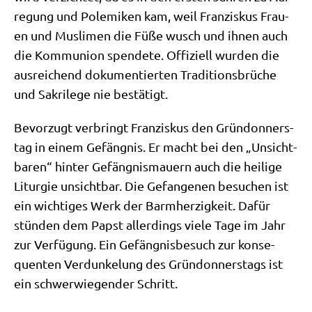
re­gung und Pole­mi­ken kam, weil Fran­zis­kus Frau­
en und Mus­li­men die Füße wusch und ihnen auch
die Kom­mu­ni­on spen­de­te. Offi­zi­ell wur­den die
aus­rei­chend doku­men­tier­ten Tra­di­ti­ons­brü­che
und Sakri­le­ge nie bestätigt.
Bevor­zugt ver­bringt Fran­zis­kus den Grün­don­ners­
tag in einem Gefäng­nis. Er macht bei den „Unsicht­
ba­ren“ hin­ter Gefäng­nis­mau­ern auch die hei­li­ge
Lit­ur­gie unsicht­bar. Die Gefan­ge­nen besu­chen ist
ein wich­ti­ges Werk der Barm­her­zig­keit. Dafür
stün­den dem Papst aller­dings vie­le Tage im Jahr
zur Ver­fü­gung. Ein Gefäng­nis­be­such zur kon­se­
quen­ten Ver­dun­ke­lung des Grün­don­ners­tags ist
ein schwer­wie­gen­der Schritt.