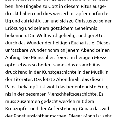
ben ihre Hin­ga­be zu Gott in die­sem Ritus aus­ge­
drückt haben und dies wei­ter­hin tap­fer ehr­fürch­
tig und auf­rich­tig tun und sich zu Chri­stus zu sei­ner
Erlö­sung und sei­nem gött­li­chem Geheim­nis
beken­nen. Die Welt wird gehei­ligt und geret­tet
durch das Wun­der der hei­li­gen Eucha­ri­stie. Die­ses
unfass­ba­re Wun­der nahm an jenem Abend sei­nen
Anfang. Die Mensch­heit fei­ert im hei­li­gen Mess­
op­fer etwas so bedeut­sa­mes das es auch Aus­
druck fand in der Kunst­ge­schich­te in der Musik in
der Lite­ra­tur. Das letz­te Abend­mahl das die­ser
Papst bekämpft ist wohl das bedeu­tend­ste Ereig­
nis in der gesam­ten Mensch­heits­ge­schich­te. Es
muss zusam­men gedacht wer­den mit dem
Kreuzop­fer und der Auf­er­ste­hung. Genau das will
der Papst unsicht­bar machen. Die­ser Mann ist sehr