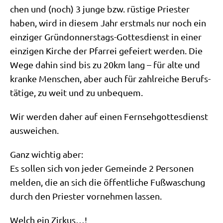
chen und (noch) 3 jun­ge bzw. rüsti­ge Prie­ster
haben, wird in die­sem Jahr erst­mals nur noch ein
ein­zi­ger Grün­don­ners­tags-Got­tes­dienst in einer
ein­zi­gen Kir­che der Pfar­rei gefei­ert wer­den. Die
Wege dahin sind bis zu 20km lang – für alte und
kran­ke Men­schen, aber auch für zahl­rei­che Berufs­
tä­ti­ge, zu weit und zu unbequem.
Wir wer­den daher auf einen Fern­seh­got­tes­dienst
ausweichen.
Ganz wich­tig aber:
Es sol­len sich von jeder Gemein­de 2 Per­so­nen
mel­den, die an sich die öffent­li­che Fuß­wa­schung
durch den Prie­ster vor­neh­men lassen.
Welch ein Zirkus…!