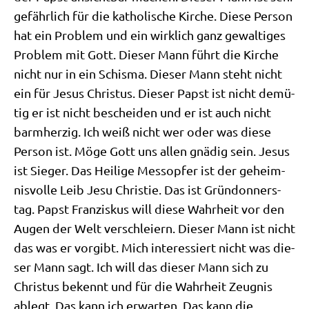
gefähr­lich für die katho­li­sche Kir­che. Die­se Per­son
hat ein Pro­blem und ein wirk­lich ganz gewal­ti­ges
Pro­blem mit Gott. Die­ser Mann führt die Kir­che
nicht nur in ein Schis­ma. Die­ser Mann steht nicht
ein für Jesus Chri­stus. Die­ser Papst ist nicht demü­
tig er ist nicht beschei­den und er ist auch nicht
barm­her­zig. Ich weiß nicht wer oder was die­se
Per­son ist. Möge Gott uns allen gnä­dig sein. Jesus
ist Sie­ger. Das Hei­li­ge Mess­op­fer ist der geheim­
nis­vol­le Leib Jesu Chri­stie. Das ist Grün­don­ners­
tag. Papst Fran­zis­kus will die­se Wahr­heit vor den
Augen der Welt ver­schlei­ern. Die­ser Mann ist nicht
das was er vor­gibt. Mich inter­es­siert nicht was die­
ser Mann sagt. Ich will das die­ser Mann sich zu
Chri­stus bekennt und für die Wahr­heit Zeug­nis
ablegt. Das kann ich erwar­ten. Das kann die