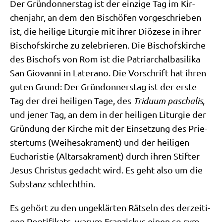
Der Grün­don­ners­tag ist der ein­zi­ge Tag im Kir­
chen­jahr, an dem den Bischö­fen vor­ge­schrie­ben
ist, die hei­li­ge Lit­ur­gie mit ihrer Diö­ze­se in ihrer
Bischofs­kir­che zu zele­brie­ren. Die Bischofs­kir­che
des Bischofs von Rom ist die Patri­ar­chal­ba­si­li­ka
San Gio­van­ni in Late­r­ano. Die Vor­schrift hat ihren
guten Grund: Der Grün­don­ners­tag ist der erste
Tag der drei hei­li­gen Tage, des
Tri­du­um pascha­lis
,
und jener Tag, an dem in der hei­li­gen Lit­ur­gie der
Grün­dung der Kir­che mit der Ein­set­zung des Prie­
ster­tums (Wei­he­sa­kra­ment) und der hei­li­gen
Eucha­ri­stie (Altar­sa­kra­ment) durch ihren Stif­ter
Jesus Chri­stus gedacht wird. Es geht also um die
Sub­stanz schlechthin.
Es gehört zu den unge­klär­ten Rät­seln des der­zei­ti­
gen Pon­ti­fi­kats, war­um Fran­zis­kus einen so sym­