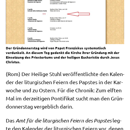
Der Gründonnerstag wird von Papst Franziskus systematisch
verdunkelt. An diesem Tag gedenkt die Kirche ihrer Gründung mit der
Einsetzung des Priestertums und der heiligen Eucharistie durch Jesus
Christus.
(Rom) Der Hei­li­ge Stuhl ver­öf­fent­lich­te den Kalen­
der der lit­ur­gi­schen Fei­ern des Pap­stes in der Kar­
wo­che und zu Ostern. Für die Chro­nik: Zum elf­ten
Mal im der­zei­ti­gen Pon­ti­fi­kat sucht man den Grün­
don­ners­tag ver­geb­lich darin.
Das
Amt für die lit­ur­gi­schen Fei­ern des Pap­stes
leg­
te den Kalen­der der lit­ur­gi­schen Fei­ern vor, denen