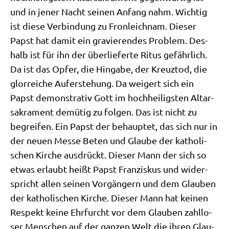
und in jener Nacht sei­nen Anfang nahm. Wich­tig
ist die­se Ver­bin­dung zu Fron­leich­nam. Die­ser
Papst hat damit ein gra­vie­ren­des Pro­blem. Des­
halb ist für ihn der über­lie­fer­te Ritus gefähr­lich.
Da ist das Opfer, die Hin­ga­be, der Kreuz­tod, die
glor­rei­che Auf­er­ste­hung. Da wei­gert sich ein
Papst demon­stra­tiv Gott im hoch­hei­lig­sten Altar­
sa­kra­ment demü­tig zu fol­gen. Das ist nicht zu
begrei­fen. Ein Papst der behaup­tet, das sich nur in
der neu­en Mes­se Beten und Glau­be der katho­li­
schen Kir­che aus­drückt. Die­ser Mann der sich so
etwas erlaubt heißt Papst Fran­zis­kus und wider­
spricht allen sei­nen Vor­gän­gern und dem Glau­ben
der katho­li­schen Kir­che. Die­ser Mann hat kei­nen
Respekt kei­ne Ehr­furcht vor dem Glau­ben zahl­lo­
ser Men­schen auf der gan­zen Welt die ihren Glau­