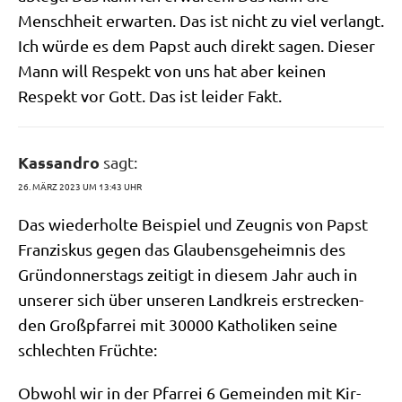
Mensch­heit erwar­ten. Das ist nicht zu viel ver­langt.
Ich wür­de es dem Papst auch direkt sagen. Die­ser
Mann will Respekt von uns hat aber kei­nen
Respekt vor Gott. Das ist lei­der Fakt.
Kassandro
sagt:
26. MÄRZ 2023 UM 13:43 UHR
Das wie­der­hol­te Bei­spiel und Zeug­nis von Papst
Fran­zis­kus gegen das Glau­bens­ge­heim­nis des
Grün­don­ners­tags zei­tigt in die­sem Jahr auch in
unse­rer sich über unse­ren Land­kreis erstrecken­
den Groß­pfar­rei mit 30000 Katho­li­ken sei­ne
schlech­ten Früchte:
Obwohl wir in der Pfar­rei 6 Gemein­den mit Kir­