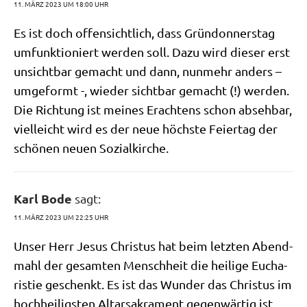
11. MÄRZ 2023 UM 18:00 UHR
Es ist doch offen­sicht­lich, dass Grün­don­ners­tag
umfunk­tio­niert wer­den soll. Dazu wird die­ser erst
unsicht­bar gemacht und dann, nun­mehr anders –
umge­formt -, wie­der sicht­bar gemacht (!) wer­den.
Die Rich­tung ist mei­nes Erach­tens schon abseh­bar,
viel­leicht wird es der neue höch­ste Fei­er­tag der
schö­nen neu­en Sozialkirche.
Karl Bode
sagt:
11. MÄRZ 2023 UM 22:25 UHR
Unser Herr Jesus Chri­stus hat beim letz­ten Abend­
mahl der gesam­ten Mensch­heit die hei­li­ge Eucha­
ri­stie geschenkt. Es ist das Wun­der das Chri­stus im
hoch­hei­lig­sten Altar­sa­kra­ment gegen­wär­tig ist