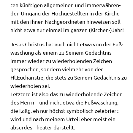
ten künf­ti­gen all­ge­mei­nen und immer­wäh­ren­
den Umgang der Hoch­ge­stell­ten in der Kir­che
mit den ihnen Nach­ge­ord­ne­ten hin­wei­sen soll –
nicht etwa nur ein­mal im gan­zen (Kirchen-)Jahr!
Jesus Chri­stus hat auch nicht etwa von der Fuß­
wa­schung als einem zu Sei­nem Gedächt­nis
immer wie­der zu wie­der­ho­len­den Zei­chen
gespro­chen, son­dern viel­mehr von der
Hl.Eucharistie, die stets zu Sei­nem Gedächt­nis zu
wie­der­ho­len sei.
Letz­te­re ist also das zu wie­der­ho­len­de Zei­chen
des Herrn – und nicht etwa die Fuß­wa­schung,
die i.allg. eh nur höchst sym­bo­lisch zele­briert
wird und nach mei­nem Urteil eher meist ein
absur­des Thea­ter darstellt.