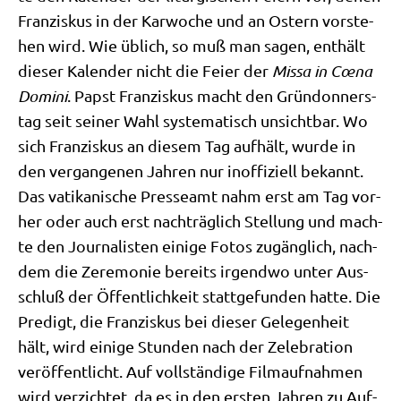
Fran­zis­kus in der Kar­wo­che und an Ostern vor­ste­
hen wird. Wie üblich, so muß man sagen, ent­hält
die­ser Kalen­der nicht die Fei­er der
Mis­sa in C
œ
na
Domi­ni
. Papst Fran­zis­kus macht den Grün­don­ners­
tag seit sei­ner Wahl syste­ma­tisch unsicht­bar. Wo
sich Fran­zis­kus an die­sem Tag auf­hält, wur­de in
den ver­gan­ge­nen Jah­ren nur inof­fi­zi­ell bekannt.
Das vati­ka­ni­sche Pres­se­amt nahm erst am Tag vor­
her oder auch erst nach­träg­lich Stel­lung und mach­
te den Jour­na­li­sten eini­ge Fotos zugäng­lich, nach­
dem die Zere­mo­nie bereits irgend­wo unter Aus­
schluß der Öffent­lich­keit statt­ge­fun­den hat­te. Die
Pre­digt, die Fran­zis­kus bei die­ser Gele­gen­heit
hält, wird eini­ge Stun­den nach der Zele­bra­ti­on
ver­öf­fent­licht. Auf voll­stän­di­ge Film­auf­nah­men
wird ver­zich­tet, da es in den ersten Jah­ren zu Auf­