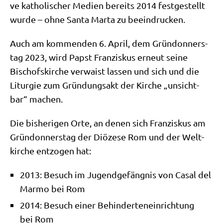
ve katho­li­scher Medi­en bereits 2014 fest­ge­stellt
wur­de – ohne San­ta Mar­ta zu beeindrucken.
Auch am kom­men­den 6. April, dem Grün­don­ners­
tag 2023, wird Papst Fran­zis­kus erneut sei­ne
Bischofs­kir­che ver­waist las­sen und sich und die
Lit­ur­gie zum Grün­dungs­akt der Kir­che „unsicht­
bar“ machen.
Die bis­he­ri­gen Orte, an denen sich Fran­zis­kus am
Grün­don­ners­tag der Diö­ze­se Rom und der Welt­
kir­che ent­zo­gen hat:
2013: Besuch im Jugend­ge­fäng­nis von Casal del
Mar­mo bei Rom
2014: Besuch einer Behin­der­ten­ein­rich­tung
bei Rom