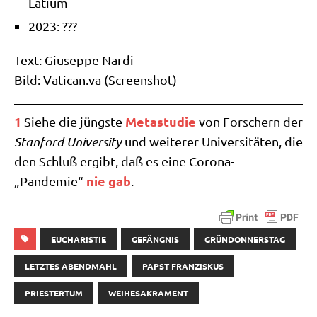
Latium
2023: ???
Text: Giu­sep­pe Nar­di
Bild: Vati​can​.va (Screen­shot)
1
Meta­stu­die
Sie­he die jüng­ste
von For­schern der
Stan­ford Uni­ver­si­ty
und wei­te­rer Uni­ver­si­tä­ten, die
den Schluß ergibt, daß es eine Corona-
nie gab
„Pandemie“
.
EUCHARISTIE
GEFÄNGNIS
GRÜNDONNERSTAG
LETZTES ABENDMAHL
PAPST FRANZISKUS
PRIESTERTUM
WEIHESAKRAMENT