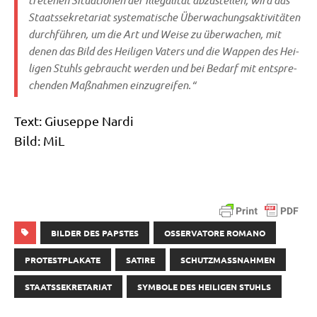
Staats­se­kre­ta­ri­at syste­ma­ti­sche Über­wa­chungs­ak­ti­vi­tä­ten
durch­füh­ren, um die Art und Wei­se zu über­wa­chen, mit
denen das Bild des Hei­li­gen Vaters und die Wap­pen des Hei­
li­gen Stuhls gebraucht wer­den und bei Bedarf mit ent­spre­
chen­den Maß­nah­men einzugreifen.“
Text: Giu­sep­pe Nardi
Bild: MiL
BILDER DES PAPSTES
OSSERVATORE ROMANO
PROTESTPLAKATE
SATIRE
SCHUTZMASSNAHMEN
STAATSSEKRETARIAT
SYMBOLE DES HEILIGEN STUHLS