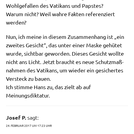
Wohl­ge­fal­len des Vati­kans und Papstes?
War­um nicht? Weil wah­re Fak­ten refe­ren­ziert
werden?
Nun, ich mei­ne in die­sem Zusam­men­hang ist „ein
zwei­tes Gesicht“, das unter einer Mas­ke gehü­tet
wur­de, sicht­bar gewor­den. Die­ses Gesicht woll­te
nicht ans Licht. Jetzt braucht es neue Schutz­maß­
nah­men des Vati­kans, um wie­der ein gesi­cher­tes
Ver­steck zu bauen.
Ich stim­me Hans zu, das zielt ab auf
Meinungsdiktatur.
Josef P.
sagt:
24. FEBRUAR 2017 UM 17:23 UHR