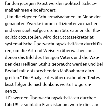
für den jet­zi­gen Papst wer­den poli­tisch Schutz­
maß­nah­men eingefordert.:
„Um die eige­nen Schutz­maß­nah­men im Sin­ne der
genann­ten Zwecke immer effi­zi­en­ter zu machen
und even­tu­ell auf­ge­tre­te­nen Situa­tio­nen der Ille­
ga­li­tät abzu­stel­len, wird das Staats­se­kre­ta­ri­at
syste­ma­ti­sche Über­wa­chungs­ak­ti­vi­tä­ten durch­füh­
ren, um die Art und Wei­se zu über­wa­chen, mit
denen das Bild des Hei­li­gen Vaters und die Wap­
pen des Hei­li­gen Stuhls gebraucht wer­den und bei
Bedarf mit ent­spre­chen­den Maß­nah­men ein­zu­
grei­fen.“ Die Ana­ly­se des über­ra­schen­den Tex­tes
lässt fol­gen­de nach­den­kens wer­te Fol­ge­run­
gen zu:
1.Es wer­den Über­wa­chungs­ak­ti­vi­tä­ten durch­ge­
führt!!! -> soli­da­tio Fran­zis­ka­num wur­de dies am