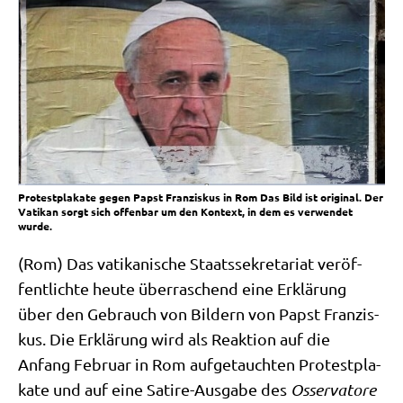
Protestplakate gegen Papst Franziskus in Rom Das Bild ist original. Der
Vatikan sorgt sich offenbar um den Kontext, in dem es verwendet
wurde.
(Rom) Das vati­ka­ni­sche Staats­se­kre­ta­ri­at ver­öf­
fent­lich­te heu­te über­ra­schend eine Erklä­rung
über den Gebrauch von Bil­dern von Papst Fran­zis­
kus. Die Erklä­rung wird als Reak­ti­on auf die
Anfang Febru­ar in Rom auf­ge­tauch­ten Pro­test­pla­
ka­te und auf eine Sati­re-Aus­ga­be des
Osser­va­to­re