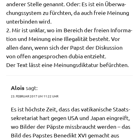
ande­rer Stel­le genannt. Oder: Es ist ein Über­wa­
chungs­sy­stem zu fürch­ten, da auch freie Mei­nung
unter­bin­den wird.
2. Mir ist unklar, wo im Bereich der frei­en Infor­ma­
ti­on und Mei­nung eine Ille­ga­li­tät besteht. Vor
allen dann, wenn sich der Papst der Dis­kus­si­on
von offen ange­spro­chen dubia entzieht.
Der Text lässt eine Mei­nungs­dik­ta­tur befürchten.
Alois
sagt:
23. FEBRUAR 2017 UM 11:22 UHR
Es ist höch­ste Zeit, dass das vati­ka­ni­sche Staats­
se­kre­ta­ri­at hart gegen USA und Japan ein­greift,
wo Bil­der der Päp­ste miss­braucht wer­den – das
Bild des Pap­stes Bene­dikt XVI gemacht aus