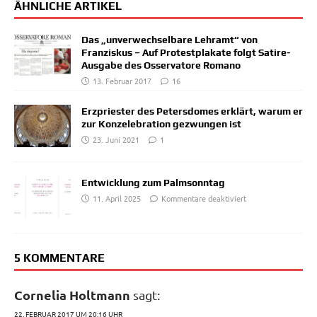
ÄHNLICHE ARTIKEL
Das „unverwechselbare Lehramt“ von
Franziskus – Auf Protestplakate folgt Satire-
Ausgabe des Osservatore Romano
13. Februar 2017
16
Erzpriester des Petersdomes erklärt, warum er
zur Konzelebration gezwungen ist
23. Juni 2021
1
Entwicklung zum Palmsonntag
11. April 2025
Kommentare deaktiviert
5 KOMMENTARE
Cornelia Holtmann
sagt:
22. FEBRUAR 2017 UM 20:16 UHR