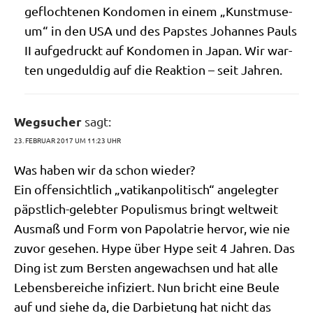
gefloch­te­nen Kon­do­men in einem „Kunst­mu­se­
um“ in den USA und des Pap­stes Johan­nes Pauls
II auf­ge­druckt auf Kon­do­men in Japan. Wir war­
ten unge­dul­dig auf die Reak­ti­on – seit Jahren.
Wegsucher
sagt:
23. FEBRUAR 2017 UM 11:23 UHR
Was haben wir da schon wieder?
Ein offen­sicht­lich „vati­kan­po­li­tisch“ ange­leg­ter
päpst­lich-geleb­ter Popu­lis­mus bringt welt­weit
Aus­maß und Form von Papo­la­trie her­vor, wie nie
zuvor gese­hen. Hype über Hype seit 4 Jah­ren. Das
Ding ist zum Ber­sten ange­wach­sen und hat alle
Lebens­be­rei­che infi­ziert. Nun bricht eine Beu­le
auf und sie­he da, die Dar­bie­tung hat nicht das