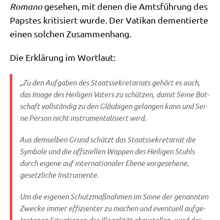
Roma­no
gese­hen, mit denen die Amts­füh­rung des
Pap­stes kri­ti­siert wur­de. Der Vati­kan demen­tier­te
einen sol­chen Zusammenhang.
Die Erklä­rung im Wortlaut:
„Zu den Auf­ga­ben des Staats­se­kre­ta­ri­ats gehört es auch,
das Image des Hei­li­gen Vaters zu schüt­zen, damit Sei­ne Bot­
schaft voll­stän­dig zu den Gläu­bi­gen gelan­gen kann und Sei­
ne Per­son nicht instru­men­ta­li­siert wird.
Aus dem­sel­ben Grund schützt das Staats­se­kre­ta­ri­at die
Sym­bo­le und die offi­zi­el­len Wap­pen des Hei­li­gen Stuhls
durch eige­ne auf inter­na­tio­na­ler Ebe­ne vor­ge­se­he­ne,
gesetz­li­che Instrumente.
Um die eige­nen Schutz­maß­nah­men im Sin­ne der genann­ten
Zwecke immer effi­zi­en­ter zu machen und even­tu­ell auf­ge­
tre­te­nen Situa­tio­nen der Ille­ga­li­tät abzu­stel­len, wird das