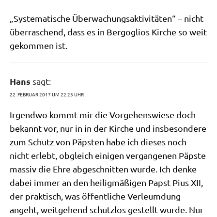
„Syste­ma­ti­sche Über­wa­chungs­ak­ti­vi­tä­ten“ – nicht
über­ra­schend, dass es in Berg­o­gli­os Kir­che so weit
gekom­men ist.
Hans
sagt:
22. FEBRUAR 2017 UM 22:23 UHR
Irgend­wo kommt mir die Vor­ge­hens­wie­se doch
bekannt vor, nur in in der Kir­che und ins­be­son­de­re
zum Schutz von Päp­sten habe ich die­ses noch
nicht erlebt, obgleich eini­gen ver­gan­ge­nen Päp­ste
mas­siv die Ehre abge­schnit­ten wur­de. Ich den­ke
dabei immer an den hei­lig­mä­ßi­gen Papst Pius XII,
der prak­tisch, was öffent­li­che Ver­leum­dung
angeht, weit­ge­hend schutz­los gestellt wur­de. Nur