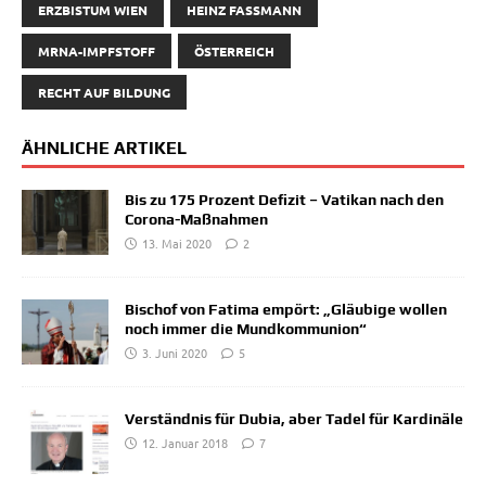
ERZBISTUM WIEN
HEINZ FASSMANN
MRNA-IMPFSTOFF
ÖSTERREICH
RECHT AUF BILDUNG
ÄHNLICHE ARTIKEL
Bis zu 175 Prozent Defizit – Vatikan nach den
Corona-Maßnahmen
13. Mai 2020
2
Bischof von Fatima empört: „Gläubige wollen
noch immer die Mundkommunion“
3. Juni 2020
5
Verständnis für Dubia, aber Tadel für Kardinäle
12. Januar 2018
7