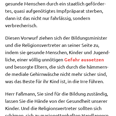
gesun­de Men­schen durch ein staat­lich geför­der­
tes, qua­si auf­ge­nö­tig­tes Impf­prä­pa­rat ster­ben,
dann ist das nicht nur fahr­läs­sig, son­dern
verbrecherisch.
Die­sen Vor­wurf zie­hen sich der Bil­dungs­mi­ni­ster
und die Reli­gi­ons­ver­tre­ter an sei­ner Sei­te zu,
indem sie gesun­de Men­schen, Kin­der und Jugend­
Gefahr aus­set­zen
li­che, einer völ­lig unnö­ti­gen
und besorg­te Eltern, die sich durch die häm­mern­
de media­le Gehirn­wä­sche nicht mehr sicher sind,
was das Beste für ihr Kind ist, in die Irre führen.
Herr Faß­mann, Sie sind für die Bil­dung zustän­dig,
las­sen Sie die Hän­de von der Gesund­heit unse­rer
Kin­der. Und die Reli­gi­ons­ver­tre­ter soll­ten sich
schä­men, sich zu mario­net­ten­haf­ten Hand­lan­gern