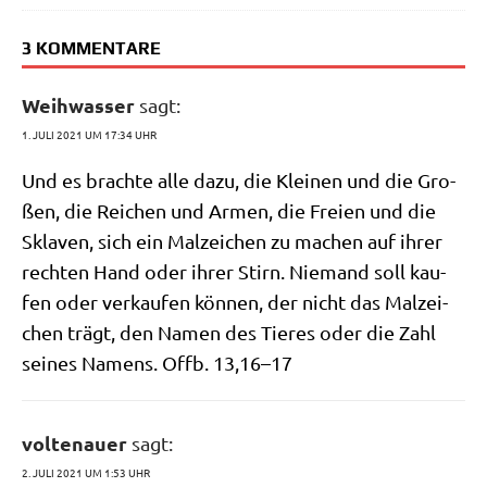
3 KOMMENTARE
Weihwasser
sagt:
1. JULI 2021 UM 17:34 UHR
Und es brach­te alle dazu, die Klei­nen und die Gro­
ßen, die Rei­chen und Armen, die Frei­en und die
Skla­ven, sich ein Mal­zei­chen zu machen auf ihrer
rech­ten Hand oder ihrer Stirn. Nie­mand soll kau­
fen oder ver­kau­fen kön­nen, der nicht das Mal­zei­
chen trägt, den Namen des Tie­res oder die Zahl
sei­nes Namens. Offb. 13,16–17
voltenauer
sagt:
2. JULI 2021 UM 1:53 UHR