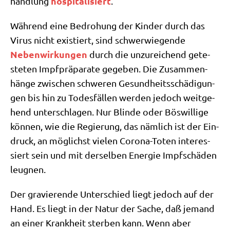
hos­pi­ta­li­siert
hand­lung
.
Wäh­rend eine Bedro­hung der Kin­der durch das
Virus nicht exi­stiert, sind schwer­wie­gen­de
Neben­wir­kun­gen
durch die unzu­rei­chend gete­
ste­ten Impf­prä­pa­ra­te gege­ben. Die Zusam­men­
hän­ge zwi­schen schwe­ren Gesund­heits­schä­di­gun­
gen bis hin zu Todes­fäl­len wer­den jedoch weit­ge­
hend unter­schla­gen. Nur Blin­de oder Bös­wil­li­ge
kön­nen, wie die Regie­rung, das näm­lich ist der Ein­
druck, an mög­lichst vie­len Coro­na-Toten inter­es­
siert sein und mit der­sel­ben Ener­gie Impf­schä­den
leugnen.
Der gra­vie­ren­de Unter­schied liegt jedoch auf der
Hand. Es liegt in der Natur der Sache, daß jemand
an einer Krank­heit ster­ben kann. Wenn aber