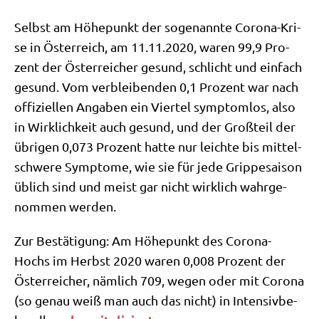
Selbst am Höhe­punkt der soge­nann­te Coro­na-Kri­
se in Öster­reich, am 11.11.2020, waren 99,9 Pro­
zent der Öster­rei­cher gesund, schlicht und ein­fach
gesund. Vom ver­blei­ben­den 0,1 Pro­zent war nach
offi­zi­el­len Anga­ben ein Vier­tel sym­ptom­los, also
in Wirk­lich­keit auch gesund, und der Groß­teil der
übri­gen 0,073 Pro­zent hat­te nur leich­te bis mit­tel­
schwe­re Sym­pto­me, wie sie für jede Grip­pe­sai­son
üblich sind und meist gar nicht wirk­lich wahr­ge­
nom­men werden.
Zur Bestä­ti­gung: Am Höhe­punkt des Coro­na-
Hochs im Herbst 2020 waren 0,008 Pro­zent der
Öster­rei­cher, näm­lich 709, wegen oder mit Coro­na
(so genau weiß man auch das nicht) in Inten­siv­be­