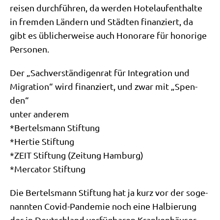
rei­sen durch­füh­ren, da wer­den Hotel­auf­ent­hal­te
in frem­den Län­dern und Städ­ten finan­ziert, da
gibt es übli­cher­wei­se auch Hono­ra­re für hono­ri­ge
Personen.
Der „Sach­ver­stän­di­gen­rat für Inte­gra­ti­on und
Migra­ti­on“ wird finan­ziert, und zwar mit „Spen­
den“
unter anderem
*Ber­tels­mann Stiftung
*Her­tie Stiftung
*ZEIT Stif­tung (Zei­tung Hamburg)
*Mer­ca­tor Stiftung
Die Ber­tels­mann Stif­tung hat ja kurz vor der soge­
nann­ten Covid-Pan­de­mie noch eine Hal­bie­rung
der in Deutsch­land ver­füg­ba­ren Kran­ken­häu­ser