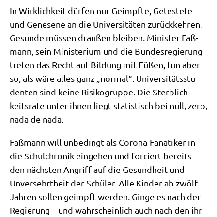
In Wirk­lich­keit dür­fen nur Geimpf­te, Gete­ste­te
und Gene­se­ne an die Uni­ver­si­tä­ten zurück­keh­ren.
Gesun­de müs­sen drau­ßen blei­ben. Mini­ster Faß­
mann, sein Mini­ste­ri­um und die Bun­des­re­gie­rung
tre­ten das Recht auf Bil­dung mit Füßen, tun aber
so, als wäre alles ganz „nor­mal“. Uni­ver­si­täts­stu­
den­ten sind kei­ne Risi­ko­grup­pe. Die Sterb­lich­
keits­ra­te unter ihnen liegt sta­ti­stisch bei null, zero,
nada de nada.
Faß­mann will unbe­dingt als Coro­na-Fana­ti­ker in
die Schul­chro­nik ein­ge­hen und for­ciert bereits
den näch­sten Angriff auf die Gesund­heit und
Unver­sehrt­heit der Schü­ler. Alle Kin­der ab zwölf
Jah­ren sol­len geimpft wer­den. Gin­ge es nach der
Regie­rung – und wahr­schein­lich auch nach den ihr