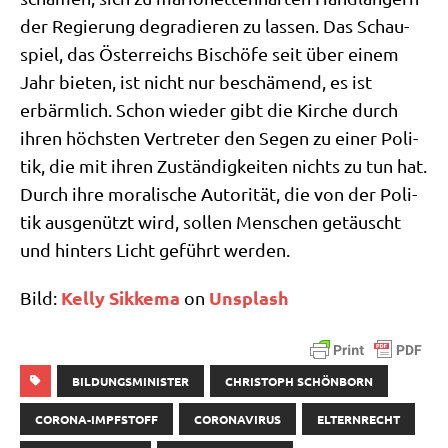
der Regie­rung degra­die­ren zu las­sen. Das Schau­
spiel, das Öster­reichs Bischö­fe seit über einem
Jahr bie­ten, ist nicht nur beschä­mend, es ist
erbärm­lich. Schon wie­der gibt die Kir­che durch
ihren höch­sten Ver­tre­ter den Segen zu einer Poli­
tik, die mit ihren Zustän­dig­kei­ten nichts zu tun hat.
Durch ihre mora­li­sche Auto­ri­tät, die von der Poli­
tik aus­ge­nützt wird, sol­len Men­schen getäuscht
und hin­ters Licht geführt werden.
Kel­ly Sik­ke­ma
Uns­plash
Bild:
on
BILDUNGSMINISTER
CHRISTOPH SCHÖNBORN
CORONA-IMPFSTOFF
CORONAVIRUS
ELTERNRECHT