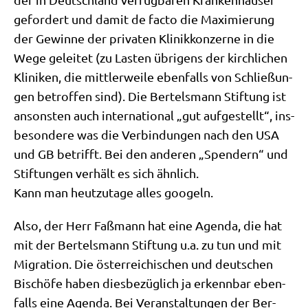
gefor­dert und damit de fac­to die Maxi­mie­rung
der Gewin­ne der pri­va­ten Kli­nik­kon­zer­ne in die
Wege gelei­tet (zu Lasten übri­gens der kirch­li­chen
Kli­ni­ken, die mitt­ler­wei­le eben­falls von Schlie­ßun­
gen betrof­fen sind). Die Ber­tels­mann Stif­tung ist
anson­sten auch inter­na­tio­nal „gut auf­ge­stellt“, ins­
be­son­de­re was die Ver­bin­dun­gen nach den USA
und GB betrifft. Bei den ande­ren „Spen­dern“ und
Stif­tun­gen ver­hält es sich ähnlich.
Kann man heut­zu­ta­ge alles googeln.
Also, der Herr Faß­mann hat eine Agen­da, die hat
mit der Ber­tels­mann Stif­tung u.a. zu tun und mit
Migra­ti­on. Die öster­rei­chi­schen und deut­schen
Bischö­fe haben dies­be­züg­lich ja erkenn­bar eben­
falls eine Agen­da. Bei Ver­an­stal­tun­gen der Ber­