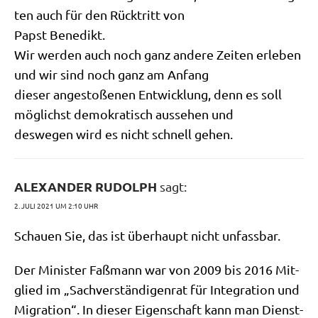
ten auch für den Rück­tritt von
Papst Benedikt.
Wir wer­den auch noch ganz ande­re Zei­ten erle­ben
und wir sind noch ganz am Anfang
die­ser ange­sto­ße­nen Ent­wick­lung, denn es soll
mög­lichst demo­kra­tisch aus­se­hen und
des­we­gen wird es nicht schnell gehen.
ALEXANDER RUDOLPH
sagt:
2. JULI 2021 UM 2:10 UHR
Schau­en Sie, das ist über­haupt nicht unfassbar.
Der Mini­ster Faß­mann war von 2009 bis 2016 Mit­
glied im „Sach­ver­stän­di­gen­rat für Inte­gra­ti­on und
Migra­ti­on“. In die­ser Eigen­schaft kann man Dienst­