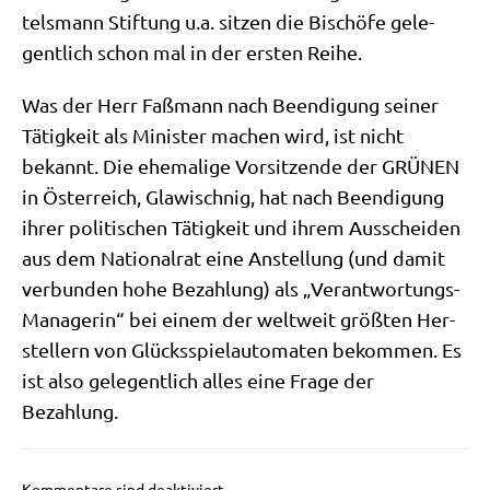
tels­mann Stif­tung u.a. sit­zen die Bischö­fe gele­
gent­lich schon mal in der ersten Reihe.
Was der Herr Faß­mann nach Been­di­gung sei­ner
Tätig­keit als Mini­ster machen wird, ist nicht
bekannt. Die ehe­ma­li­ge Vor­sit­zen­de der GRÜNEN
in Öster­reich, Gla­wi­sch­nig, hat nach Been­di­gung
ihrer poli­ti­schen Tätig­keit und ihrem Aus­schei­den
aus dem Natio­nal­rat eine Anstel­lung (und damit
ver­bun­den hohe Bezah­lung) als „Ver­ant­wor­tungs-
Mana­ge­rin“ bei einem der welt­weit größ­ten Her­
stel­lern von Glücks­spiel­au­to­ma­ten bekom­men. Es
ist also gele­gent­lich alles eine Fra­ge der
Bezahlung.
Kommentare sind deaktiviert.