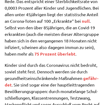
Rede. Das ent­spricht einer Sterb­lich­keits­ra­te von
0,0003 Pro­zent aller Kin­der und Jugend­li­chen. Bei
allen unter 45jährigen liegt der sta­ti­sti­sche Anteil
null
an Coro­na-Toten auf 100 „Erkrank­te“ bei
.
Selbst von den über 85jährigen, die an Covid-19
erkrank­ten (auch die mei­sten die­ser Alters­grup­pe
haben sich in den ver­gan­ge­nen 18 Mona­ten nicht
infi­ziert, schei­nen also dage­gen immun zu sein),
75 Pro­zent über­lebt
haben mehr als
.
Kin­der sind durch das Coro­na­vi­rus nicht bedroht,
soviel steht fest. Den­noch wer­den sie durch
gefähr­
gesund­heits­ein­schrän­ken­de Maß­nah­men
det
. Sie sind sogar eine der haupt­leit­tra­gen­den
Bevöl­ke­rungs­grup­pen: durch mona­te­lan­ge Schul­
schlie­ßun­gen, Klas­sen­tren­nun­gen, Test­zwang,
Mas­ken­pflicht und sogar Aus­schluß vom Recht auf