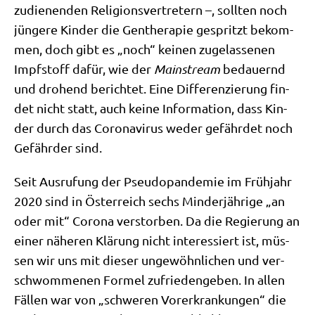
zudie­nen­den Reli­gi­ons­ver­tre­tern –, soll­ten noch
jün­ge­re Kin­der die Gen­the­ra­pie gespritzt bekom­
men, doch gibt es „noch“ kei­nen zuge­las­se­nen
Impf­stoff dafür, wie der
Main­stream
bedau­ernd
und dro­hend berich­tet. Eine Dif­fe­ren­zie­rung fin­
det nicht statt, auch kei­ne Infor­ma­ti­on, dass Kin­
der durch das Coro­na­vi­rus weder gefähr­det noch
Gefähr­der sind.
Seit Aus­ru­fung der Pseu­do­pan­de­mie im Früh­jahr
2020 sind in Öster­reich sechs Min­der­jäh­ri­ge „an
oder mit“ Coro­na ver­stor­ben. Da die Regie­rung an
einer nähe­ren Klä­rung nicht inter­es­siert ist, müs­
sen wir uns mit die­ser unge­wöhn­li­chen und ver­
schwom­me­nen For­mel zufrie­den­ge­ben. In allen
Fäl­len war von „schwe­ren Vor­er­kran­kun­gen“ die