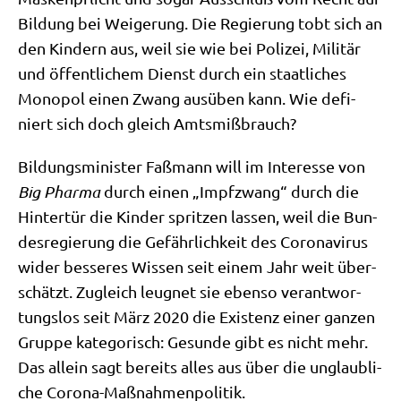
Bil­dung bei Wei­ge­rung. Die Regie­rung tobt sich an
den Kin­dern aus, weil sie wie bei Poli­zei, Mili­tär
und öffent­li­chem Dienst durch ein staat­li­ches
Mono­pol einen Zwang aus­üben kann. Wie defi­
niert sich doch gleich Amtsmißbrauch?
Bil­dungs­mi­ni­ster Faß­mann will im Inter­es­se von
Big Phar­ma
durch einen „Impf­zwang“ durch die
Hin­ter­tür die Kin­der sprit­zen las­sen, weil die Bun­
des­re­gie­rung die Gefähr­lich­keit des Coro­na­vi­rus
wider bes­se­res Wis­sen seit einem Jahr weit über­
schätzt. Zugleich leug­net sie eben­so ver­ant­wor­
tungs­los seit März 2020 die Exi­stenz einer gan­zen
Grup­pe kate­go­risch: Gesun­de gibt es nicht mehr.
Das allein sagt bereits alles aus über die unglaub­li­
che Corona-Maßnahmenpolitik.