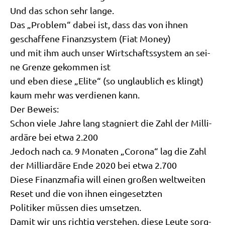
Und das schon sehr lange.
Das „Pro­blem“ dabei ist, dass das von ihnen
geschaf­fe­ne Finanz­sy­stem (Fiat Money)
und mit ihm auch unser Wirt­schafts­sy­stem an sei­
ne Gren­ze gekom­men ist
und eben die­se „Eli­te“ (so unglaub­lich es klingt)
kaum mehr was ver­die­nen kann.
Der Beweis:
Schon vie­le Jah­re lang sta­gniert die Zahl der Mil­li­
ar­dä­re bei etwa 2.200
Jedoch nach ca. 9 Mona­ten „Coro­na“ lag die Zahl
der Mil­li­ar­dä­re Ende 2020 bei etwa 2.700
Die­se Finanz­ma­fia will einen gro­ßen welt­wei­ten
Reset und die von ihnen eingesetzten
Poli­ti­ker müs­sen dies umsetzen.
Damit wir uns rich­tig ver­ste­hen, die­se Leu­te sorg­