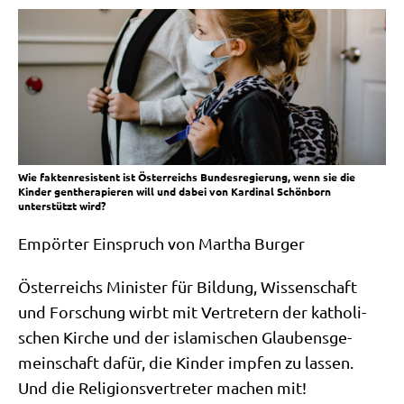
Wie faktenresistent ist Österreichs Bundesregierung, wenn sie die
Kinder gentherapieren will und dabei von Kardinal Schönborn
unterstützt wird?
Empör­ter Ein­spruch von Mar­tha Burger
Öster­reichs Mini­ster für Bil­dung, Wis­sen­schaft
und For­schung wirbt mit Ver­tre­tern der katho­li­
schen Kir­che und der isla­mi­schen Glau­bens­ge­
mein­schaft dafür, die Kin­der imp­fen zu las­sen.
Und die Reli­gi­ons­ver­tre­ter machen mit!