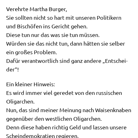
Ver­ehr­te Mar­tha Burger,
Sie soll­ten nicht so hart mit unse­ren Poli­ti­kern
und Bischö­fen ins Gericht gehen.
Die­se tun nur das was sie tun müssen.
Wür­den sie das nicht tun, dann hät­ten sie sel­ber
ein gro­ßes Problem.
Dafür ver­ant­wort­lich sind ganz ande­re „Ent­schei­
der“!
Ein klei­ner Hinweis:
Es wird immer viel gere­det von den rus­si­schen
Oligarchen.
Nun, das sind mei­ner Mei­nung nach Wai­sen­kna­ben
gegen­über den west­li­chen Oligarchen.
Denn die­se haben rich­tig Geld und las­sen unse­re
Schein­de­mo­kra­tien regieren.