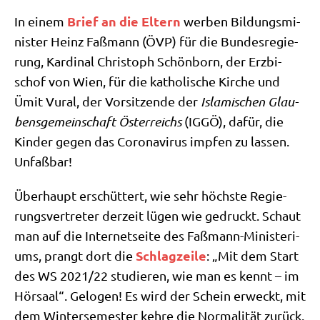
Brief an die Eltern
In einem
wer­ben Bil­dungs­mi­
ni­ster Heinz Faß­mann (ÖVP) für die Bun­des­re­gie­
rung, Kar­di­nal Chri­stoph Schön­born, der Erz­bi­
schof von Wien, für die katho­li­sche Kir­che und
Ümit Vural, der Vor­sit­zen­de der
Isla­mi­schen Glau­
bens­ge­mein­schaft Öster­reichs
(IGGÖ), dafür, die
Kin­der gegen das Coro­na­vi­rus imp­fen zu las­sen.
Unfaßbar!
Über­haupt erschüt­tert, wie sehr höch­ste Regie­
rungs­ver­tre­ter der­zeit lügen wie gedruckt. Schaut
man auf die Inter­net­sei­te des Faß­mann-Mini­ste­ri­
Schlag­zei­le
ums, prangt dort die
: „Mit dem Start
des WS 2021/​22 stu­die­ren, wie man es kennt – im
Hör­saal“. Gelo­gen! Es wird der Schein erweckt, mit
dem Win­ter­se­me­ster keh­re die Nor­ma­li­tät zurück.