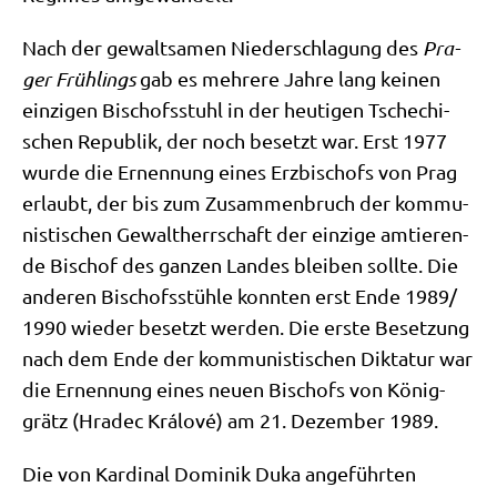
Nach der gewalt­sa­men Nie­der­schla­gung des
Pra­
ger Früh­lings
gab es meh­re­re Jah­re lang kei­nen
ein­zi­gen Bischofs­stuhl in der heu­ti­gen Tsche­chi­
schen Repu­blik, der noch besetzt war. Erst 1977
wur­de die Ernen­nung eines Erz­bi­schofs von Prag
erlaubt, der bis zum Zusam­men­bruch der kom­mu­
ni­sti­schen Gewalt­herr­schaft der ein­zi­ge amtie­ren­
de Bischof des gan­zen Lan­des blei­ben soll­te. Die
ande­ren Bischofs­stüh­le konn­ten erst Ende 1989/​
1990 wie­der besetzt wer­den. Die erste Beset­zung
nach dem Ende der kom­mu­ni­sti­schen Dik­ta­tur war
die Ernen­nung eines neu­en Bischofs von König­
grätz (Hra­dec Krá­l­o­vé) am 21. Dezem­ber 1989.
Die von Kar­di­nal Domi­nik Duka ange­führ­ten