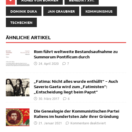
DOMINIK DUKA
JAN GRAUBNER
KOMMUNISMUS
TSCHECHIEN
ÄHNLICHE ARTIKEL
Rom führt weltweite Bestandsaufnahme zu
Summorum Pontificum durch
24. April 2020
7
„Fatima: Nicht alles wurde enthüllt“ – Auch
Saverio Gaeta wird zum „Fatimisten“:
„Entscheidung liegt beim Papst“
30. März 2017
6
Die Genealogie der Kommunistischen Partei
Italiens im hundertsten Jahr ihrer Gründung
21. Januar 2021
Kommentare deaktiviert