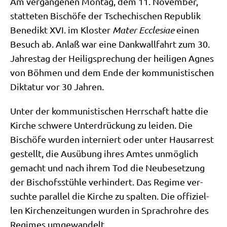
Am ver­gan­ge­nen Mon­tag, dem 11. Novem­ber,
stat­te­ten Bischö­fe der Tsche­chi­schen Repu­blik
Bene­dikt XVI. im Klo­ster
Mater Eccle­siae
einen
Besuch ab. Anlaß war eine Dank­wall­fahrt zum 30.
Jah­res­tag der Hei­lig­spre­chung der hei­li­gen Agnes
von Böh­men und dem Ende der kom­mu­ni­sti­schen
Dik­ta­tur vor 30 Jahren.
Unter der kom­mu­ni­sti­schen Herr­schaft hat­te die
Kir­che schwe­re Unter­drückung zu lei­den. Die
Bischö­fe wur­den inter­niert oder unter Haus­ar­rest
gestellt, die Aus­übung ihres Amtes unmög­lich
gemacht und nach ihrem Tod die Neu­be­set­zung
der Bischofs­stüh­le ver­hin­dert. Das Regime ver­
such­te par­al­lel die Kir­che zu spal­ten. Die offi­zi­el­
len Kir­chen­zei­tun­gen wur­den in Sprach­roh­re des
Regimes umgewandelt.