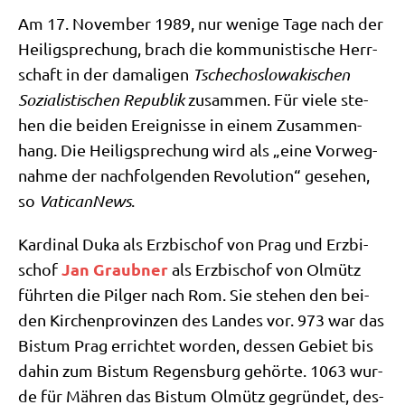
Am 17. Novem­ber 1989, nur weni­ge Tage nach der
Hei­lig­spre­chung, brach die kom­mu­ni­sti­sche Herr­
schaft in der dama­li­gen
Tsche­cho­slo­wa­ki­schen
Sozia­li­sti­schen Repu­blik
zusam­men. Für vie­le ste­
hen die bei­den Ereig­nis­se in einem Zusam­men­
hang. Die Hei­lig­spre­chung wird als „eine Vor­weg­
nah­me der nach­fol­gen­den Revo­lu­ti­on“ gese­hen,
so
Vati­can­News
.
Kar­di­nal Duka als Erz­bi­schof von Prag und Erz­bi­
Jan Graub­ner
schof
als Erz­bi­schof von Olmütz
führ­ten die Pil­ger nach Rom. Sie ste­hen den bei­
den Kir­chen­pro­vin­zen des Lan­des vor. 973 war das
Bis­tum Prag errich­tet wor­den, des­sen Gebiet bis
dahin zum Bis­tum Regens­burg gehör­te. 1063 wur­
de für Mäh­ren das Bis­tum Olmütz gegrün­det, des­