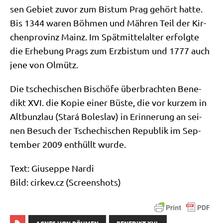
sen Gebiet zuvor zum Bis­tum Prag gehört hat­te.
Bis 1344 waren Böh­men und Mäh­ren Teil der Kir­
chen­pro­vinz Mainz. Im Spät­mit­tel­al­ter erfolg­te
die Erhe­bung Prags zum Erz­bis­tum und 1777 auch
jene von Olmütz.
Die tsche­chi­schen Bischö­fe über­brach­ten Bene­
dikt XVI. die Kopie einer Büste, die vor kur­zem in
Alt­bunz­lau (Stará Boles­lav) in Erin­ne­rung an sei­
nen Besuch der Tsche­chi­schen Repu­blik im Sep­
tem­ber 2009 ent­hüllt wurde.
Text: Giu­sep­pe Nar­di
Bild: cir​kev​.cz (Screen­shots)
AGNES VON BÖHMEN
BENEDIKT XVI.