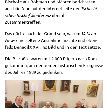
Bischö­fe aus Böh­men und Mäh­ren berich­te­ten
anschlie­ßend auf der Inter­net­sei­te der
Tsche­chi­
schen Bischofs­kon­fe­renz
über ihr
Zusammentreffen.
Das dürf­te auch der Grund sein, war­um
Vati­can­
News
eine sel­te­ne Aus­nah­me mach­te und eben­
falls Bene­dikt XVI. ins Bild und in den Text setzte.
Die Bischö­fe waren mit 2.000 Pil­gern nach Rom
gekom­men, um der bei­den histo­ri­schen Ereig­nis­se
des Jah­res 1989 zu gedenken.