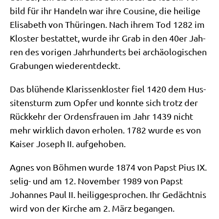
bild für ihr Han­deln war ihre Cou­si­ne, die hei­li­ge
Eli­sa­beth von Thü­rin­gen. Nach ihrem Tod 1282 im
Klo­ster bestat­tet, wur­de ihr Grab in den 40er Jah­
ren des vori­gen Jahr­hun­derts bei archäo­lo­gi­schen
Gra­bun­gen wiederentdeckt.
Das blü­hen­de Kla­ris­sen­klo­ster fiel 1420 dem Hus­
si­ten­sturm zum Opfer und konn­te sich trotz der
Rück­kehr der Ordens­frau­en im Jahr 1439 nicht
mehr wirk­lich davon erho­len. 1782 wur­de es von
Kai­ser Joseph II. aufgehoben.
Agnes von Böh­men wur­de 1874 von Papst Pius IX.
selig- und am 12. Novem­ber 1989 von Papst
Johan­nes Paul II. hei­lig­ge­spro­chen. Ihr Gedächt­nis
wird von der Kir­che am 2. März begangen.