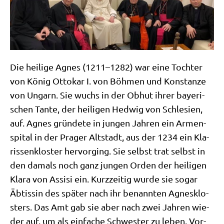
Die hei­li­ge Agnes (1211–1282) war eine Toch­ter
von König Otto­kar I. von Böh­men und Kon­stan­ze
von Ungarn. Sie wuchs in der Obhut ihrer baye­ri­
schen Tan­te, der hei­li­gen Hed­wig von Schle­si­en,
auf. Agnes grün­de­te in jun­gen Jah­ren ein Armen­
spi­tal in der Pra­ger Alt­stadt, aus der 1234 ein Kla­
ris­sen­klo­ster her­vor­ging. Sie selbst trat selbst in
den damals noch ganz jun­gen Orden der hei­li­gen
Kla­ra von Assi­si ein. Kurz­zei­tig wur­de sie sogar
Äbtis­sin des spä­ter nach ihr benann­ten Agnes­klo­
sters. Das Amt gab sie aber nach zwei Jah­ren wie­
der auf, um als ein­fa­che Schwe­ster zu leben. Vor­