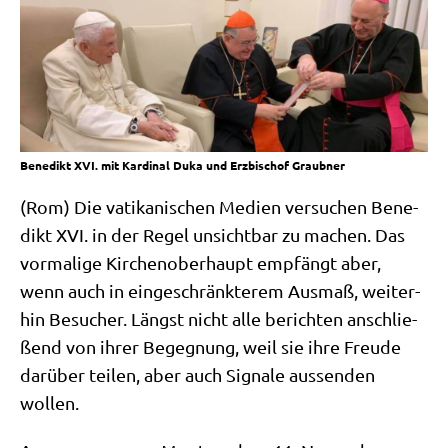
Benedikt XVI. mit Kardinal Duka und Erzbischof Graubner
(Rom) Die vati­ka­ni­schen Medi­en ver­su­chen Bene­
dikt XVI. in der Regel unsicht­bar zu machen. Das
vor­ma­li­ge Kir­chen­ober­haupt emp­fängt aber,
wenn auch in ein­ge­schränk­te­rem Aus­maß, wei­ter­
hin Besu­cher. Längst nicht alle berich­ten anschlie­
ßend von ihrer Begeg­nung, weil sie ihre Freu­de
dar­über tei­len, aber auch Signa­le aus­sen­den
wollen.