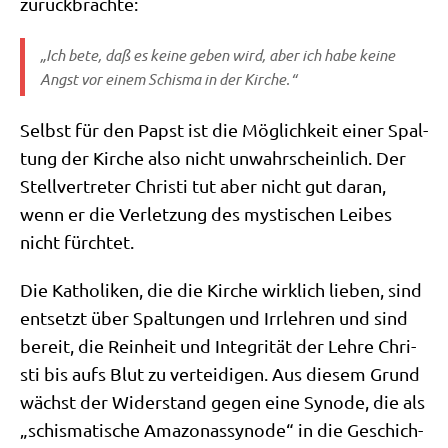
zurückbrachte:
„Ich bete, daß es kei­ne geben wird, aber ich habe kei­ne
Angst vor einem Schis­ma in der Kirche.“
Selbst für den Papst ist die Mög­lich­keit einer Spal­
tung der Kir­che also nicht unwahr­schein­lich. Der
Stell­ver­tre­ter Chri­sti tut aber nicht gut dar­an,
wenn er die Ver­let­zung des mysti­schen Lei­bes
nicht fürchtet.
Die Katho­li­ken, die die Kir­che wirk­lich lie­ben, sind
ent­setzt über Spal­tun­gen und Irr­leh­ren und sind
bereit, die Rein­heit und Inte­gri­tät der Leh­re Chri­
sti bis aufs Blut zu ver­tei­di­gen. Aus die­sem Grund
wächst der Wider­stand gegen eine Syn­ode, die als
„schis­ma­ti­sche Ama­zo­nas­syn­ode“ in die Geschich­