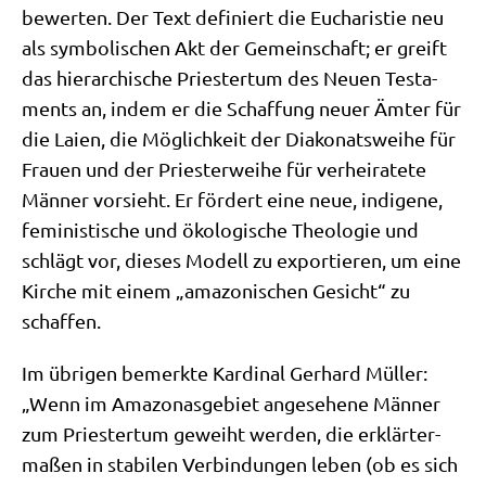
bewer­ten. Der Text defi­niert die Eucha­ri­stie neu
als sym­bo­li­schen Akt der Gemein­schaft; er greift
das hier­ar­chi­sche Prie­ster­tum des Neu­en Testa­
ments an, indem er die Schaf­fung neu­er Ämter für
die Lai­en, die Mög­lich­keit der Dia­ko­nats­wei­he für
Frau­en und der Prie­ster­wei­he für ver­hei­ra­te­te
Män­ner vor­sieht. Er för­dert eine neue, indi­ge­ne,
femi­ni­sti­sche und öko­lo­gi­sche Theo­lo­gie und
schlägt vor, die­ses Modell zu expor­tie­ren, um eine
Kir­che mit einem „ama­zo­ni­schen Gesicht“ zu
schaffen.
Im übri­gen bemerk­te Kar­di­nal Ger­hard Mül­ler:
„Wenn im Ama­zo­nas­ge­biet ange­se­he­ne Män­ner
zum Prie­ster­tum geweiht wer­den, die erklär­ter­
ma­ßen in sta­bi­len Ver­bin­dun­gen leben (ob es sich