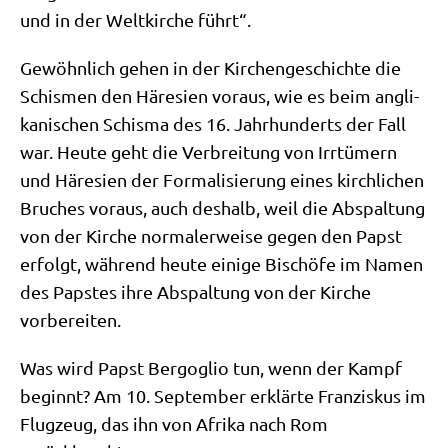
und in der Welt­kir­che führt“.
Gewöhn­lich gehen in der Kir­chen­ge­schich­te die
Schis­men den Häre­si­en vor­aus, wie es beim angli­
ka­ni­schen Schis­ma des 16. Jahr­hun­derts der Fall
war. Heu­te geht die Ver­brei­tung von Irr­tü­mern
und Häre­si­en der For­ma­li­sie­rung eines kirch­li­chen
Bru­ches vor­aus, auch des­halb, weil die Abspal­tung
von der Kir­che nor­ma­ler­wei­se gegen den Papst
erfolgt, wäh­rend heu­te eini­ge Bischö­fe im Namen
des Pap­stes ihre Abspal­tung von der Kir­che
vorbereiten.
Was wird Papst Berg­o­glio tun, wenn der Kampf
beginnt? Am 10. Sep­tem­ber erklär­te Fran­zis­kus im
Flug­zeug, das ihn von Afri­ka nach Rom