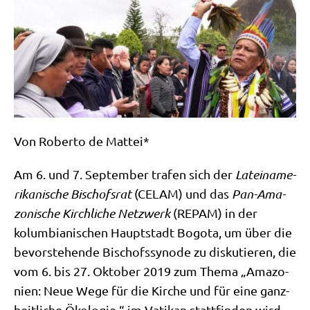
Von Rober­to de Mattei*
Am 6. und 7. Sep­tem­ber tra­fen sich der
Latein­ame­
ri­ka­ni­sche Bischofs­rat
(CELAM) und das
Pan-Ama­
zo­ni­sche Kirch­li­che Netzwerk
(REPAM) in der
kolum­bia­ni­schen Haupt­stadt Bogo­ta, um über die
bevor­ste­hen­de Bischofs­syn­ode zu dis­ku­tie­ren, die
vom 6. bis 27. Okto­ber 2019 zum The­ma „Ama­zo­
ni­en: Neue Wege für die Kir­che und für eine ganz­
heit­li­che Öko­lo­gie “ im Vati­kan statt­fin­den wird.