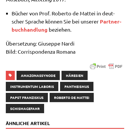
Bücher von Prof. Rober­to de Mat­tei in deut­
Part­ner­
scher Spra­che kön­nen Sie bei unse­rer
buch­hand­lung
beziehen.
Über­set­zung: Giu­sep­pe Nar­di
Bild: Cor­ri­spon­den­za Romana
AMAZONASSYNODE
HÄRESIEN
INSTRUMENTUM LABORIS
PANTHEISMUS
PAPST FRANZISKUS
ROBERTO DE MATTEI
SCHISMAGEFAHR
ÄHNLICHE ARTIKEL