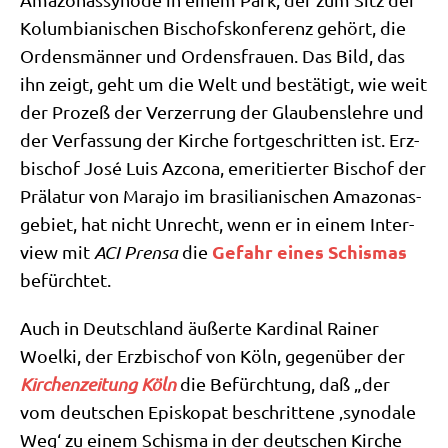
Kolum­bia­ni­schen Bischofs­kon­fe­renz gehört, die
Ordens­män­ner und Ordens­frau­en. Das Bild, das
ihn zeigt, geht um die Welt und bestä­tigt, wie weit
der Pro­zeß der Ver­zer­rung der Glau­bens­leh­re und
der Ver­fas­sung der Kir­che fort­ge­schrit­ten ist. Erz­
bi­schof José Luis Azco­na, eme­ri­tier­ter Bischof der
Prä­la­tur von Mara­jo im bra­si­lia­ni­schen Ama­zo­nas­
ge­biet, hat nicht Unrecht, wenn er in einem Inter­
Gefahr eines Schis­mas
view mit
ACI Pren­sa
die
befürchtet.
Auch in Deutsch­land äußer­te Kar­di­nal Rai­ner
Woel­ki, der Erz­bi­schof von Köln, gegen­über der
Kir­chen­zei­tung Köln
die Befürch­tung, daß „der
vom deut­schen Epi­sko­pat beschrit­te­ne ‚syn­oda­le
Weg‘ zu einem Schis­ma in der deut­schen Kir­che