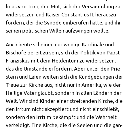
li­nus von Trier, den Mut, sich der Ver­samm­lung zu
wider­set­zen und Kai­ser Con­stan­ti­us II. her­aus­zu­
for­dern, der die Syn­ode ein­be­ru­fen hat­te, und ihr
sei­nen poli­ti­schen Wil­len auf­zwin­gen wollte.
Auch heu­te schei­nen nur weni­ge Kar­di­nä­le und
Bischö­fe bereit zu sein, sich der Poli­tik von Papst
Fran­zis­kus mit dem Hel­den­tum zu wider­set­zen,
das die Umstän­de erfor­dern. Aber unter den Prie­
stern und Lai­en wei­ten sich die Kund­ge­bun­gen der
Treue zur Kir­che aus, nicht nur in Ame­ri­ka, wie der
Hei­li­ge Vater glaubt, son­dern in allen Län­dern der
Welt. Wir sind Kin­der einer strei­ten­den Kir­che, die
den Irr­tum nicht akzep­tiert und nicht ein­schließt,
son­dern den Irr­tum bekämpft und die Wahr­heit
ver­tei­digt. Eine Kir­che, die die See­len und die gan­