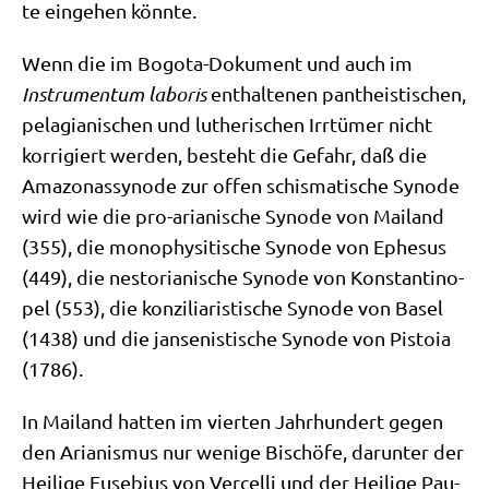
te ein­ge­hen könnte.
Wenn die im Bogo­ta-Doku­ment und auch im
Instru­men­tum labo­ris
ent­hal­te­nen pan­the­isti­schen,
pela­gia­ni­schen und luthe­ri­schen Irr­tü­mer nicht
kor­ri­giert wer­den, besteht die Gefahr, daß die
Ama­zo­nas­syn­ode zur offen schis­ma­ti­sche Syn­ode
wird wie die pro-aria­ni­sche Syn­ode von Mai­land
(355), die mono­phy­si­ti­sche Syn­ode von Ephe­sus
(449), die nesto­ria­ni­sche Syn­ode von Kon­stan­ti­no­
pel (553), die kon­zi­lia­ri­sti­sche Syn­ode von Basel
(1438) und die jan­se­ni­sti­sche Syn­ode von Pistoia
(1786).
In Mai­land hat­ten im vier­ten Jahr­hun­dert gegen
den Aria­nis­mus nur weni­ge Bischö­fe, dar­un­ter der
Hei­li­ge Euse­bi­us von Ver­cel­li und der Hei­li­ge Pau­