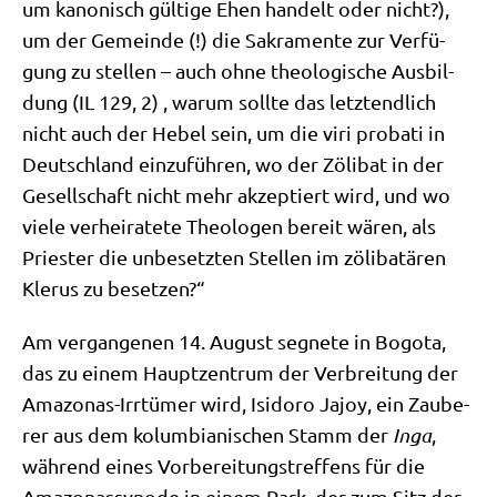
um kano­nisch gül­ti­ge Ehen han­delt oder nicht?),
um der Gemein­de (!) die Sakra­men­te zur Ver­fü­
gung zu stel­len – auch ohne theo­lo­gi­sche Aus­bil­
dung (IL 129, 2) , war­um soll­te das letzt­end­lich
nicht auch der Hebel sein, um die viri pro­ba­ti in
Deutsch­land ein­zu­füh­ren, wo der Zöli­bat in der
Gesell­schaft nicht mehr akzep­tiert wird, und wo
vie­le ver­hei­ra­te­te Theo­lo­gen bereit wären, als
Prie­ster die unbe­setz­ten Stel­len im zöli­ba­t­ä­ren
Kle­rus zu besetzen?“
Am ver­gan­ge­nen 14. August seg­ne­te in Bogo­ta,
das zu einem Haupt­zen­trum der Ver­brei­tung der
Ama­zo­nas-Irr­tü­mer wird, Isi­do­ro Jajoy, ein Zau­be­
rer aus dem kolum­bia­ni­schen Stamm der
Inga
,
wäh­rend eines Vor­be­rei­tungs­tref­fens für die
Ama­zo­nas­syn­ode in einem Park, der zum Sitz der