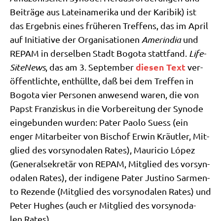
Bei­trä­ge aus Latein­ame­ri­ka und der Kari­bik) ist
das Ergeb­nis eines frü­he­ren Tref­fens, das im April
auf Initia­ti­ve der Orga­ni­sa­tio­nen
Amer­india
und
REPAM in der­sel­ben Stadt Bogo­ta statt­fand.
Life­
die­sen Text
Si­teNews
, das am 3. Sep­tem­ber
ver­
öf­fent­lich­te, ent­hüll­te, daß bei dem Tref­fen in
Bogo­ta vier Per­so­nen anwe­send waren, die von
Papst Fran­zis­kus in die Vor­be­rei­tung der Syn­ode
ein­ge­bun­den wur­den: ​​Pater Pao­lo Suess (ein
enger Mit­ar­bei­ter von Bischof Erwin Kräut­ler, Mit­
glied des vor­syn­oda­len Rates), Mau­ricio López
(Gene­ral­se­kre­tär von REPAM, Mit­glied des vor­syn­
oda­len Rates), der indi­ge­ne Pater Justi­no Sar­men­
to Rezen­de (Mit­glied des vor­syn­oda­len Rates) und
Peter Hug­hes (auch er Mit­glied des vor­syn­oda­
len Rates).