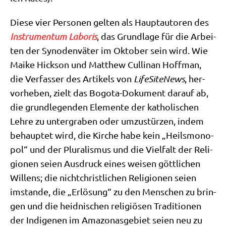
Die­se vier Per­so­nen gel­ten als Haupt­au­to­ren des
Instru­men­tum Labo­ris
, das Grund­la­ge für die Arbei­
ten der Syn­oden­vä­ter im Okto­ber sein wird. Wie
Mai­ke Hick­son und Matthew Cul­linan Hoff­man,
die Ver­fas­ser des Arti­kels von
Life­Si­teNews
, her­
vor­he­ben, zielt das Bogo­ta-Doku­ment dar­auf ab,
die grund­le­gen­den Ele­men­te der katho­li­schen
Leh­re zu unter­gra­ben oder umzu­stür­zen, indem
behaup­tet wird, die Kir­che habe kein „Heils­mo­no­
pol“ und der Plu­ra­lis­mus und die Viel­falt der Reli­
gio­nen sei­en Aus­druck eines wei­sen gött­li­chen
Wil­lens; die nicht­christ­li­chen Reli­gio­nen sei­en
imstan­de, die „Erlö­sung“ zu den Men­schen zu brin­
gen und die heid­ni­schen reli­giö­sen Tra­di­tio­nen
der Indi­ge­nen im Ama­zo­nas­ge­biet sei­en neu zu