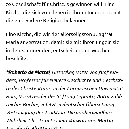
ze Gesell­schaft für Chri­stus gewin­nen will. Eine
Kir­che, die sich von denen in ihrem Inne­ren trennt,
die eine ande­re Reli­gi­on bekennen.
Eine Kir­che, die wir der aller­se­lig­sten Jung­frau
Maria anver­trau­en, damit sie mit ihren Engeln sie
in den kom­men­den, ent­schei­den­den Wochen
beschütze.
*Rober­to de Mat­tei
, Histo­ri­ker, Vater von fünf Kin­
dern, Pro­fes­sor für Neue­re Geschich­te und Geschich­
te des Chri­sten­tums an der Euro­päi­schen Uni­ver­si­tät
Rom, Vor­sit­zen­der der Stif­tung Lepan­to, Autor zahl­
rei­cher Bücher, zuletzt in deut­scher Über­set­zung:
Ver­tei­di­gung der Tra­di­ti­on: Die unüber­wind­ba­re
Wahr­heit Chri­sti, mit einem Vor­wort von Mar­tin
Mose­bach, Alt­öt­ting 2017.