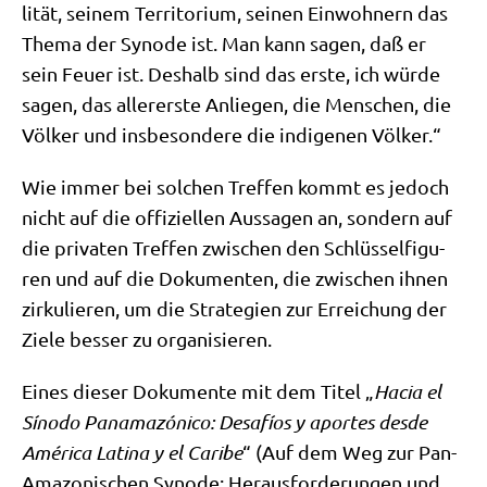
li­tät, sei­nem Ter­ri­to­ri­um, sei­nen Ein­woh­nern das
The­ma der Syn­ode ist. Man kann sagen, daß er
sein Feu­er ist. Des­halb sind das erste, ich wür­de
sagen, das aller­er­ste Anlie­gen, die Men­schen, die
Völ­ker und ins­be­son­de­re die indi­ge­nen Völker.“
Wie immer bei sol­chen Tref­fen kommt es jedoch
nicht auf die offi­zi­el­len Aus­sa­gen an, son­dern auf
die pri­va­ten Tref­fen zwi­schen den Schlüs­sel­fi­gu­
ren und auf die Doku­men­ten, die zwi­schen ihnen
zir­ku­lie­ren, um die Stra­te­gien zur Errei­chung der
Zie­le bes­ser zu organisieren.
Eines die­ser Doku­men­te mit dem Titel „
Hacia el
Síno­do Pana­ma­zó­ni­co: Desafí­os y apor­tes des­de
Amé­ri­ca Lati­na y el Cari­be
“ (Auf dem Weg zur Pan-
Ama­zo­ni­schen Syn­ode: Her­aus­for­de­run­gen und