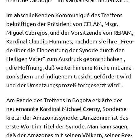
Im abschlie­ßen­den Kom­mu­ni­qué des Tref­fens
bekräf­ti­gen der Prä­si­dent von CELAM, Msgr.
Miguel Cabre­jos, und der Vor­sit­zen­de von REPAM,
Kar­di­nal Clau­dio Hum­mes, nach­dem sie ihre „Freu­
de über die Ein­be­ru­fung der Syn­ode durch den
Hei­li­gen Vater“ zum Aus­druck gebracht haben ,
„die Hoff­nung, daß wei­ter­hin eine Kir­che mit ama­
zo­ni­schem und indi­ge­nem Gesicht geför­dert wird
und der Umset­zungs­pro­zeß fort­ge­setzt wird“.
Am Ran­de des Tref­fens in Bogo­ta erklär­te der
neu­ernann­te Kar­di­nal Micha­el Czer­ny, Son­der­se­
kre­tär der Ama­zo­nas­syn­ode: „Ama­zo­ni­en ist das
erste Wort im Titel der Syn­ode. Man kann sagen,
daß der Ama­zo­nas mit sei­nen Völ­kern, sei­ner Rea­