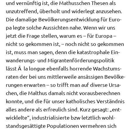
und ver­nünf­tig ist, die Mathus­schen The­sen als
unzu­tref­fend, über­holt und wider­legt anzu­se­hen.
Die dama­li­ge Bevöl­ke­rungs­ent­wick­lung für Euro­
pa leg­te sol­che Aus­sich­ten nahe. Wenn wir uns
jetzt die Fra­ge stel­len, war­um es – für Euro­pa –
nicht so gekom­men ist, – noch nicht so gekom­men
ist, muss man sagen, denn die kata­stro­pha­le Ein­
wan­de­rungs- und Migran­ten­för­de­rungs­po­li­tik
lässt Ã la longue eben­falls hor­ren­de Wachs­tums­
ra­ten der bei uns mitt­ler­wei­le ansäs­si­gen Bevöl­ke­
run­gen erwar­ten – so trifft man auf diver­se Ursa­
chen, die Mal­thus damals nicht vor­aus­be­rech­nen
konn­te, und die für unser katho­li­sches Ver­ständ­nis
alles ande­re als erfreu­lich sind. Kurz gesagt: „ent­
wick­lel­te“, indu­stria­li­sier­te bzw letzt­lich wohl­
stands­ge­sät­tig­te Popu­la­tio­nen ver­meh­ren sich