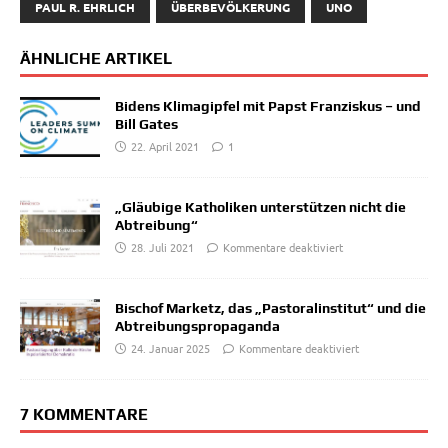
PAUL R. EHRLICH
ÜBERBEVÖLKERUNG
UNO
ÄHNLICHE ARTIKEL
Bidens Klimagipfel mit Papst Franziskus – und
Bill Gates
22. April 2021
1
„Gläubige Katholiken unterstützen nicht die
Abtreibung“
28. Juli 2021
Kommentare deaktiviert
Bischof Marketz, das „Pastoralinstitut“ und die
Abtreibungspropaganda
24. Januar 2025
Kommentare deaktiviert
7 KOMMENTARE