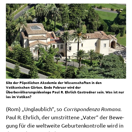
Sitz der Päpstlichen Akademie der Wissenschaften in den
Vatikanischen Gärten. Ende Februar wird der
Überbevölkerungsideologe Paul R. Ehrlich Gastredner sein. Was ist nur
los im Vatikan?
(Rom) „Unglaub­lich“, so
Cor­ri­spon­den­za Roma­na
.
Paul R. Ehr­lich, der umstrit­te­ne „Vater“ der Bewe­
gung für die welt­wei­te Gebur­ten­kon­trol­le wird in