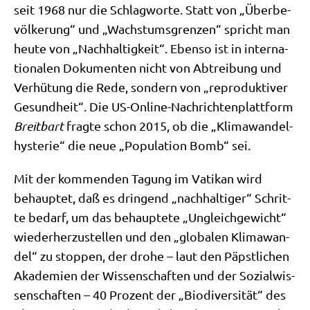
seit 1968 nur die Schlag­wor­te. Statt von „Über­be­
völ­ke­rung“ und „Wachs­tums­gren­zen“ spricht man
heu­te von „Nach­hal­tig­keit“. Eben­so ist in inter­na­
tio­na­len Doku­men­ten nicht von Abtrei­bung und
Ver­hü­tung die Rede, son­dern von „repro­duk­ti­ver
Gesund­heit“. Die US-Online-Nach­rich­ten­platt­form
Breit­bart
frag­te schon 2015, ob die „Kli­ma­wan­del­
hy­ste­rie“ die neue „Popu­la­ti­on Bomb“ sei.
Mit der kom­men­den Tagung im Vati­kan wird
behaup­tet, daß es drin­gend „nach­hal­ti­ger“ Schrit­
te bedarf, um das behaup­te­te „Ungleich­ge­wicht“
wie­der­her­zu­stel­len und den „glo­ba­len Kli­ma­wan­
del“ zu stop­pen, der dro­he – laut den Päpst­li­chen
Aka­de­mien der Wis­sen­schaf­ten und der Sozi­al­wis­
sen­schaf­ten – 40 Pro­zent der „Bio­di­ver­si­tät“ des