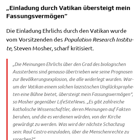
„Einladung durch Vatikan übersteigt mein
Fassungsvermögen“
Die Ein­la­dung Ehr­lichs durch den Vati­kan wur­de
vom Vor­sit­zen­den des
Popu­la­ti­on Rese­arch Insti­tu­
te
, Ste­ven Mos­her, scharf kritisiert.
„Die Mei­nun­gen Ehr­lichs über den Grad des bio­lo­gi­schen
Aus­ster­bens sind genau­so über­trie­ben wie sei­ne Pro­gno­sen
zur Bevöl­ke­rungs­explo­si­on, die alle wider­legt wur­den. War­
um der Vati­kan einem sol­chen lai­zi­sti­schen Unglücks­pro­phe­
ten eine Büh­ne bie­tet, über­steigt mein Fas­sungs­ver­mö­gen“,
so Mos­her gegen­über
Life­Si­teNews
. „Es gibt zahl­rei­che
katho­li­sche Wis­sen­schaft­ler, deren Mei­nun­gen auf Fak­ten
beru­hen, und die es ver­die­nen wür­den, von der Kir­che
gewür­digt zu wer­den. Was wird der näch­ste Schach­zug
sein: Raul Castro ein­zu­la­den, über die Men­schen­rech­te zu
sprechen?“