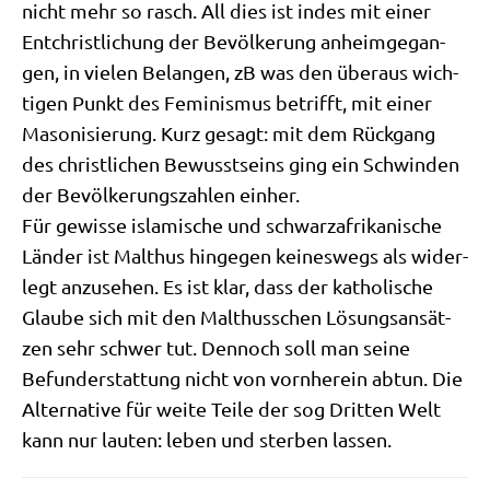
nicht mehr so rasch. All dies ist indes mit einer
Ent­christ­li­chung der Bevöl­ke­rung anheim­ge­gan­
gen, in vie­len Belan­gen, zB was den über­aus wich­
ti­gen Punkt des Femi­nis­mus betrifft, mit einer
Maso­ni­sie­rung. Kurz gesagt: mit dem Rück­gang
des christ­li­chen Bewusst­seins ging ein Schwin­den
der Bevöl­ke­rungs­zah­len einher.
Für gewis­se isla­mi­sche und schwarz­afri­ka­ni­sche
Län­der ist Mal­thus hin­ge­gen kei­nes­wegs als wider­
legt anzu­se­hen. Es ist klar, dass der katho­li­sche
Glau­be sich mit den Mal­thus­schen Lösungs­an­sät­
zen sehr schwer tut. Den­noch soll man sei­ne
Befun­d­er­stat­tung nicht von vorn­her­ein abtun. Die
Alter­na­ti­ve für wei­te Tei­le der sog Drit­ten Welt
kann nur lau­ten: leben und ster­ben lassen.