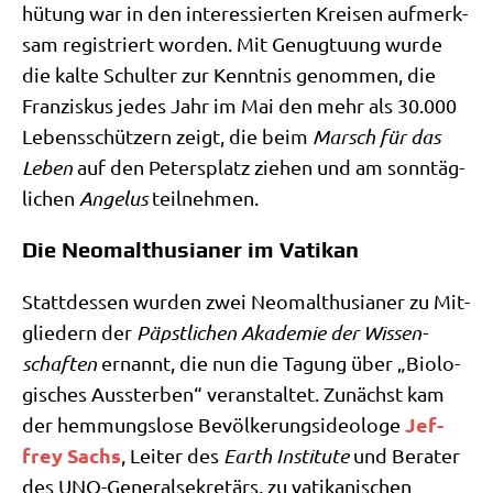
hü­tung war in den inter­es­sier­ten Krei­sen auf­merk­
sam regi­striert wor­den. Mit Genug­tu­ung wur­de
die kal­te Schul­ter zur Kennt­nis genom­men, die
Fran­zis­kus jedes Jahr im Mai den mehr als 30.000
Lebens­schüt­zern zeigt, die beim
Marsch für das
Leben
auf den Peters­platz zie­hen und am sonn­täg­
li­chen
Ange­lus
teilnehmen.
Die Neomalthusianer im Vatikan
Statt­des­sen wur­den zwei Neo­mal­thu­sia­ner zu Mit­
glie­dern der
Päpst­li­chen Aka­de­mie der Wis­sen­
schaf­ten
ernannt, die nun die Tagung über „Bio­lo­
gi­sches Aus­ster­ben“ ver­an­stal­tet. Zunächst kam
Jef­
der hem­mungs­lo­se Bevöl­ke­rungs­ideo­lo­ge
frey Sachs
, Lei­ter des
Earth Insti­tu­te
und Bera­ter
des UNO-Gene­ral­se­kre­tärs, zu vati­ka­ni­schen