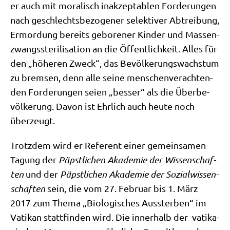
er auch mit mora­lisch inak­zep­ta­blen For­de­run­gen
nach geschlechts­be­zo­ge­ner selek­ti­ver Abtrei­bung,
Ermor­dung bereits gebo­re­ner Kin­der und Mas­sen­
zwangs­ste­ri­li­sa­ti­on an die Öffent­lich­keit. Alles für
den „höhe­ren Zweck“, das Bevöl­ke­rungs­wachs­tum
zu brem­sen, denn alle sei­ne men­schen­ver­ach­ten­
den For­de­run­gen sei­en „bes­ser“ als die Über­be­
völ­ke­rung. Davon ist Ehr­lich auch heu­te noch
überzeugt.
Trotz­dem wird er Refe­rent einer gemein­sa­men
Tagung der
Päpst­li­chen Aka­de­mie der Wis­sen­schaf­
ten
und der
Päpst­li­chen Aka­de­mie der Sozi­al­wis­sen­
schaf­ten
sein, die vom 27. Febru­ar bis 1. März
2017 zum The­ma „Bio­lo­gi­sches Aus­ster­ben“ im
Vati­kan statt­fin­den wird. Die inner­halb der vati­ka­