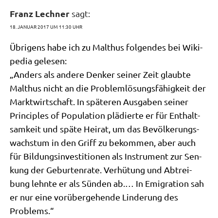
Franz Lechner
sagt:
18. JANUAR 2017 UM 11:30 UHR
Übri­gens habe ich zu Mal­thus fol­gen­des bei Wiki­
pe­dia gelesen:
„Anders als ande­re Den­ker sei­ner Zeit glaub­te
Mal­thus nicht an die Pro­blem­lö­sungs­fä­hig­keit der
Markt­wirt­schaft. In spä­te­ren Aus­ga­ben sei­ner
Prin­ci­ples of Popu­la­ti­on plä­dier­te er für Ent­halt­
sam­keit und spä­te Hei­rat, um das Bevöl­ke­rungs­
wachs­tum in den Griff zu bekom­men, aber auch
für Bil­dungs­in­ve­sti­tio­nen als Instru­ment zur Sen­
kung der Gebur­ten­ra­te. Ver­hü­tung und Abtrei­
bung lehn­te er als Sün­den ab.… In Emi­gra­ti­on sah
er nur eine vor­über­ge­hen­de Lin­de­rung des
Problems.“