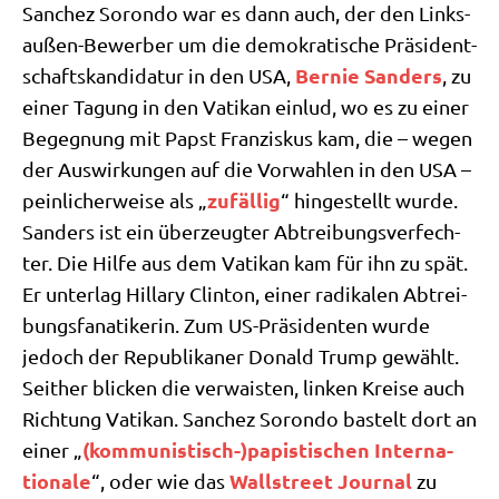
Sanchez Sor­on­do war es dann auch, der den Links­
au­ßen-Bewer­ber um die demo­kra­ti­sche Prä­si­dent­
Ber­nie San­ders
schafts­kan­di­da­tur in den USA,
, zu
einer Tagung in den Vati­kan ein­lud, wo es zu einer
Begeg­nung mit Papst Fran­zis­kus kam, die – wegen
der Aus­wir­kun­gen auf die Vor­wah­len in den USA –
zufäl­lig
pein­li­cher­wei­se als „
“ hin­ge­stellt wur­de.
San­ders ist ein über­zeug­ter Abtrei­bungs­ver­fech­
ter. Die Hil­fe aus dem Vati­kan kam für ihn zu spät.
Er unter­lag Hil­la­ry Clin­ton, einer radi­ka­len Abtrei­
bungs­fa­na­ti­ke­rin. Zum US-Prä­si­den­ten wur­de
jedoch der Repu­bli­ka­ner Donald Trump gewählt.
Seit­her blicken die ver­wai­sten, lin­ken Krei­se auch
Rich­tung Vati­kan. Sanchez Sor­on­do bastelt dort an
(kommunistisch-)papistischen Inter­na­
einer „
tio­na­le
Wall­street Jour­nal
“, oder wie das
zu