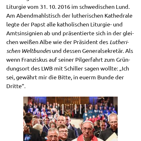
Lit­ur­gie vom 31. 10. 2016 im schwe­di­schen Lund.
Am Abend­mahls­tisch der luthe­ri­schen Kathe­dra­le
leg­te der Papst alle katho­li­schen Lit­ur­gie- und
Amts­in­si­gni­en ab und prä­sen­tier­te sich in der glei­
chen wei­ßen Albe wie der Prä­si­dent des
Luthe­ri­
schen Welt­bun­des
und des­sen Gene­ral­se­kre­tär. Als
wenn Fran­zis­kus auf sei­ner Pil­ger­fahrt zum Grün­
dungs­ort des LWB mit Schil­ler sagen woll­te: „Ich
sei, gewährt mir die Bit­te, in euerm Bun­de der
Dritte“.