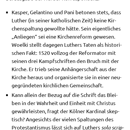
Kas­per, Gelan­ti­no und Pani beto­nen stets, dass
Luther (in sei­ner katho­li­schen Zeit) kei­ne Kir­
chen­spal­tung gewoll­te hät­te. Sein eigent­li­ches
„Anlie­gen“ sei eine Kir­chen­re­form gewe­sen.
Woel­ki stellt dage­gen Luthers Taten als histo­ri­
schen Fakt: 1520 voll­zog der Refor­ma­tor mit
sei­nen drei Kampf­schrif­ten den Bruch mit der
Kir­che. Er trieb sei­ne Anhän­ger­schaft aus der
Kir­che her­aus und orga­ni­sier­te sie in einer neu­
ge­grün­de­ten kirch­li­chen Gemeinschaft.
Kann allein der Bezug auf die Schrift das Blei­
ben in der Wahr­heit und Ein­heit mit Chri­stus
gewähr­lei­sten, fragt der Köl­ner Kar­di­nal skep­
tisch? Ange­sichts der vie­len Spal­tun­gen des
Pro­te­stan­tis­mus lässt sich auf Luthers
sola scrip­