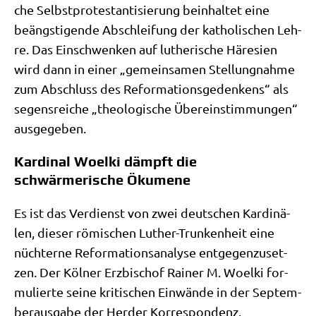
che Selbst­pro­te­stan­ti­sie­rung beinhal­tet eine
beäng­sti­gen­de Abschlei­fung der katho­li­schen Leh­
re. Das Ein­schwen­ken auf luthe­ri­sche Häre­si­en
wird dann in einer „gemein­sa­men Stel­lung­nah­me
zum Abschluss des Refor­ma­ti­ons­ge­den­kens“ als
segens­rei­che „theo­lo­gi­sche Über­ein­stim­mun­gen“
ausgegeben.
Kardinal Woelki dämpft die
schwärmerische Ökumene
Es ist das Ver­dienst von zwei deut­schen Kar­di­nä­
len, die­ser römi­schen Luther-Trun­ken­heit eine
nüch­ter­ne Refor­ma­ti­ons­ana­ly­se ent­ge­gen­zu­set­
zen. Der Köl­ner Erz­bi­schof Rai­ner M. Woel­ki for­
mu­lier­te sei­ne kri­ti­schen Ein­wän­de in der Sep­tem­
ber­aus­ga­be der Her­der Korrespondenz.