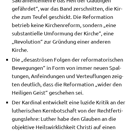
Sakra­men­ten­leh­re das Heil der Gläu­bi­gen
gefähr­det“, war das Band zer­schnit­ten, die Kir­
che zum Teu­fel geschickt. Die Refor­ma­ti­on
betrieb kei­ne Kir­chen­re­form, son­dern „eine
sub­stan­ti­el­le Umfor­mung der Kir­che“, eine
„Revo­lu­ti­on“ zur Grün­dung einer ande­ren
Kirche.
Die „desa­strö­sen Fol­gen der refor­ma­to­ri­schen
Bewe­gun­gen“ in Form von immer neu­en Spal­
tun­gen, Anfein­dun­gen und Ver­teuf­lun­gen zeig­
ten deut­lich, dass die Refor­ma­ti­on „wider den
Hei­li­gen Geist“ gesche­hen sei.
Der Kar­di­nal ent­wickelt eine luzi­de Kri­tik an der
luthe­ri­schen Kern­bot­schaft von der Recht­fer­ti­
gungs­leh­re: Luther habe den Glau­ben an die
objek­ti­ve Heils­wirk­lich­keit Chri­sti auf einen