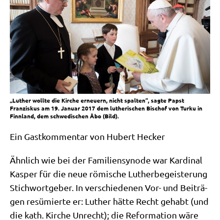
„Luther wollte die Kirche erneuern, nicht spalten“, sagte Papst
Franziskus am 19. Januar 2017 dem lutherischen Bischof von Turku in
Finnland, dem schwedischen Åbo (Bild).
Ein Gast­kom­men­tar von Hubert Hecker
Ähn­lich wie bei der Fami­li­en­syn­ode war Kar­di­nal
Kas­per für die neue römi­sche Luther­be­gei­ste­rung
Stich­wort­ge­ber. In ver­schie­de­nen Vor- und Bei­trä­
gen resü­mier­te er: Luther hät­te Recht gehabt (und
die kath. Kir­che Unrecht); die Refor­ma­ti­on wäre