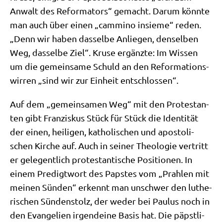
Anwalt des Refor­ma­tors“ gemacht. Dar­um könn­te
man auch über einen „cammi­no insie­me“ reden.
„Denn wir haben das­sel­be Anlie­gen, den­sel­ben
Weg, das­sel­be Ziel“. Kru­se ergänz­te: Im Wis­sen
um die gemein­sa­me Schuld an den Refor­ma­ti­ons­
wir­ren „sind wir zur Ein­heit entschlossen“.
Auf dem „gemein­sa­men Weg“ mit den Pro­te­stan­
ten gibt Fran­zis­kus Stück für Stück die Iden­ti­tät
der einen, hei­li­gen, katho­li­schen und apo­sto­li­
schen Kir­che auf. Auch in sei­ner Theo­lo­gie ver­tritt
er gele­gent­lich pro­te­stan­ti­sche Posi­tio­nen. In
einem Pre­digt­wort des Pap­stes vom „Prah­len mit
mei­nen Sün­den“ erkennt man unschwer den luthe­
ri­schen Sün­den­stolz, der weder bei Pau­lus noch in
den Evan­ge­li­en irgend­ei­ne Basis hat. Die päpst­li­