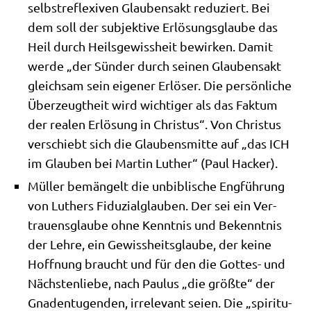
selbst­re­fle­xi­ven Glau­bens­akt redu­ziert. Bei
dem soll der sub­jek­ti­ve Erlö­sungs­glau­be das
Heil durch Heils­ge­wiss­heit bewir­ken. Damit
wer­de „der Sün­der durch sei­nen Glau­bens­akt
gleich­sam sein eige­ner Erlö­ser. Die per­sön­li­che
Über­zeugt­heit wird wich­ti­ger als das Fak­tum
der rea­len Erlö­sung in Chri­stus“. Von Chri­stus
ver­schiebt sich die Glau­bens­mit­te auf „das ICH
im Glau­ben bei Mar­tin Luther“ (Paul Hacker).
Mül­ler bemän­gelt die unbi­bli­sche Eng­füh­rung
von Luthers Fidu­zi­al­glau­ben. Der sei ein Ver­
trau­ens­glau­be ohne Kennt­nis und Bekennt­nis
der Leh­re, ein Gewiss­heits­glau­be, der kei­ne
Hoff­nung braucht und für den die Got­tes- und
Näch­sten­lie­be, nach Pau­lus „die größ­te“ der
Gna­den­tu­gen­den, irrele­vant sei­en. Die „spi­ri­tu­