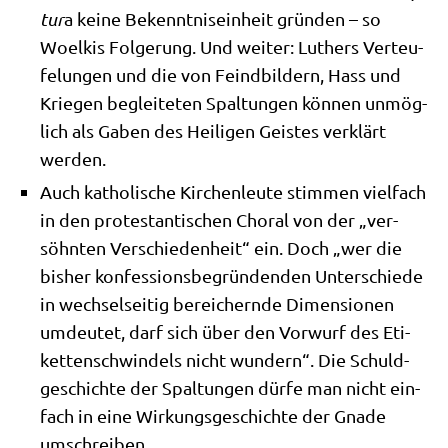
tur
a kei­ne Bekennt­nis­ein­heit grün­den – so
Woel­kis Fol­ge­rung. Und wei­ter: Luthers Ver­teu­
fe­lun­gen und die von Feind­bil­dern, Hass und
Krie­gen beglei­te­ten Spal­tun­gen kön­nen unmög­
lich als Gaben des Hei­li­gen Gei­stes ver­klärt
werden.
Auch katho­li­sche Kir­chen­leu­te stim­men viel­fach
in den pro­te­stan­ti­schen Cho­ral von der „ver­
söhn­ten Ver­schie­den­heit“ ein. Doch „wer die
bis­her kon­fes­si­ons­be­grün­den­den Unter­schie­de
in wech­sel­sei­tig berei­chern­de Dimen­sio­nen
umdeu­tet, darf sich über den Vor­wurf des Eti­
ket­ten­schwin­dels nicht wun­dern“. Die Schuld­
ge­schich­te der Spal­tun­gen dür­fe man nicht ein­
fach in eine Wir­kungs­ge­schich­te der Gna­de
umschreiben.