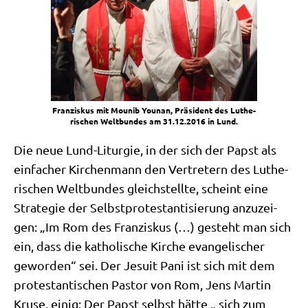
Fran­zis­kus mit Mounib Youn­an, Prä­si­dent des Luthe­
ri­schen Welt­bun­des am 31.12.2016 in Lund.
Die neue Lund-Lit­ur­gie, in der sich der Papst als
ein­fa­cher Kir­chen­mann den Ver­tre­tern des Luthe­
ri­schen Welt­bun­des gleich­stell­te, scheint eine
Stra­te­gie der Selbst­pro­te­stan­ti­sie­rung anzu­zei­
gen: „Im Rom des Fran­zis­kus (…) gesteht man sich
ein, dass die katho­li­sche Kir­che evan­ge­li­scher
gewor­den“ sei. Der Jesu­it Pani ist sich mit dem
pro­te­stan­ti­schen Pastor von Rom, Jens Mar­tin
Kru­se, einig: Der Papst selbst hät­te „ sich zum