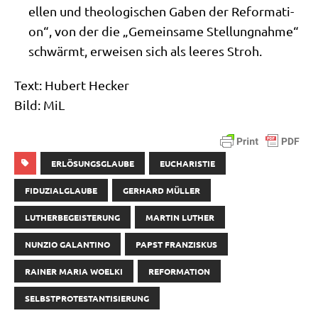
el­len und theo­lo­gi­schen Gaben der Refor­ma­ti­
on“, von der die „Gemein­sa­me Stel­lung­nah­me“
schwärmt, erwei­sen sich als lee­res Stroh.
Text: Hubert Hecker
Bild: MiL
ERLÖSUNGSGLAUBE
EUCHARISTIE
FIDUZIALGLAUBE
GERHARD MÜLLER
LUTHERBEGEISTERUNG
MARTIN LUTHER
NUNZIO GALANTINO
PAPST FRANZISKUS
RAINER MARIA WOELKI
REFORMATION
SELBSTPROTESTANTISIERUNG