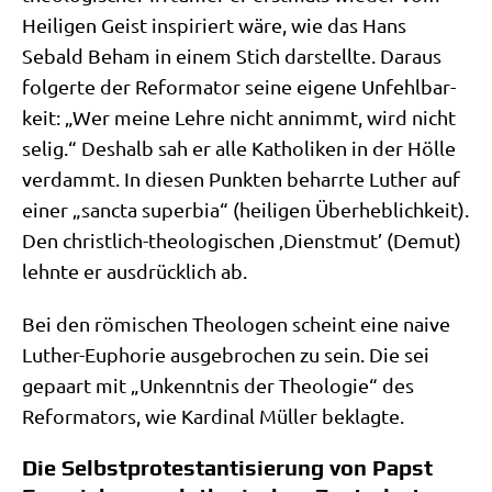
Hei­li­gen Geist inspi­riert wäre, wie das Hans
Sebald Beham in einem Stich dar­stell­te. Dar­aus
fol­ger­te der Refor­ma­tor sei­ne eige­ne Unfehl­bar­
keit: „Wer mei­ne Leh­re nicht annimmt, wird nicht
selig.“ Des­halb sah er alle Katho­li­ken in der Höl­le
ver­dammt. In die­sen Punk­ten beharr­te Luther auf
einer „sanc­ta super­bia“ (hei­li­gen Über­heb­lich­keit).
Den christ­lich-theo­lo­gi­schen ‚Dienst­mut’ (Demut)
lehn­te er aus­drück­lich ab.
Bei den römi­schen Theo­lo­gen scheint eine nai­ve
Luther-Eupho­rie aus­ge­bro­chen zu sein. Die sei
gepaart mit „Unkennt­nis der Theo­lo­gie“ des
Refor­ma­tors, wie Kar­di­nal Mül­ler beklagte.
Die Selbstprotestantisierung von Papst