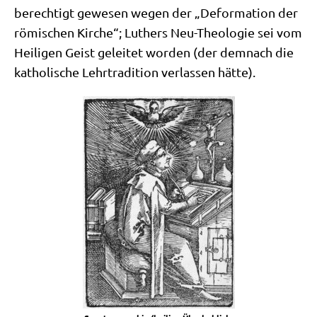
berech­tigt gewe­sen wegen der „Defor­ma­ti­on der
römi­schen Kir­che“; Luthers Neu-Theo­lo­gie sei vom
Hei­li­gen Geist gelei­tet wor­den (der dem­nach die
katho­li­sche Lehr­tra­di­ti­on ver­las­sen hätte).