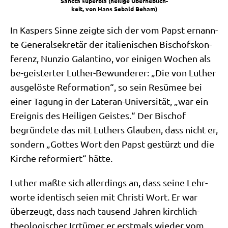
Sanc­ta super­bia (hei­li­ge Über­heb­lich­
keit, von Hans Sebald Beham)
In Kas­pers Sin­ne zeig­te sich der vom Papst ernann­
te Gene­ral­se­kre­tär der ita­lie­ni­schen Bischofs­kon­
fe­renz, Nun­zio Galan­ti­no, vor eini­gen Wochen als
be-gei­ster­ter Luther-Bewun­de­rer: „Die von Luther
aus­ge­lö­ste Refor­ma­ti­on“, so sein Resü­mee bei
einer Tagung in der Late­ran-Uni­ver­si­tät, „war ein
Ereig­nis des Hei­li­gen Gei­stes.“ Der Bischof
begrün­de­te das mit Luthers Glau­ben, dass nicht er,
son­dern „Got­tes Wort den Papst gestürzt und die
Kir­che refor­miert“ hätte.
Luther maß­te sich aller­dings an, dass sei­ne Lehr­
wor­te iden­tisch sei­en mit Chri­sti Wort. Er war
über­zeugt, dass nach tau­send Jah­ren kirch­lich-
theo­lo­gi­scher Irr­tü­mer er erst­mals wie­der vom