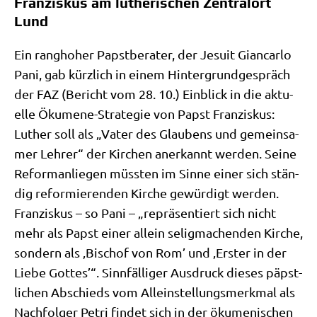
Franziskus am lutherischen Zentralort
Lund
Ein rang­ho­her Papst­be­ra­ter, der Jesu­it Gian­car­lo
Pani, gab kürz­lich in einem Hin­ter­grund­ge­spräch
der FAZ (Bericht vom 28. 10.) Ein­blick in die aktu­
el­le Öku­me­ne-Stra­te­gie von Papst Fran­zis­kus:
Luther soll als „Vater des Glau­bens und gemein­sa­
mer Leh­rer“ der Kir­chen aner­kannt wer­den. Sei­ne
Reform­an­lie­gen müss­ten im Sin­ne einer sich stän­
dig refor­mie­ren­den Kir­che gewür­digt wer­den.
Fran­zis­kus – so Pani – „reprä­sen­tiert sich nicht
mehr als Papst einer allein selig­ma­chen­den Kir­che,
son­dern als ‚Bischof von Rom’ und ‚Erster in der
Lie­be Got­tes’“. Sinn­fäl­li­ger Aus­druck die­ses päpst­
li­chen Abschieds vom Allein­stel­lungs­merk­mal als
Nach­fol­ger Petri fin­det sich in der öku­me­ni­schen