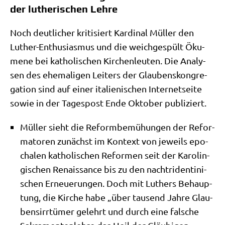
der lutherischen Lehre
Noch deut­li­cher kri­ti­siert Kar­di­nal Mül­ler den
Luther-Enthu­si­as­mus und die weich­ge­spült Öku­
me­ne bei katho­li­schen Kir­chen­leu­ten. Die Ana­ly­
sen des ehe­ma­li­gen Lei­ters der Glau­bens­kon­gre­
ga­ti­on sind auf einer ita­lie­ni­schen Inter­net­sei­te
sowie in der Tages­post Ende Okto­ber publiziert.
Mül­ler sieht die Reform­be­mü­hun­gen der Refor­
ma­to­ren zunächst im Kon­text von jeweils epo­
cha­len katho­li­schen Refor­men seit der Karo­lin­
gi­schen Renais­sance bis zu den nach­triden­ti­ni­
schen Erneue­run­gen. Doch mit Luthers Behaup­
tung, die Kir­che habe „über tau­send Jah­re Glau­
bens­irr­tü­mer gelehrt und durch eine fal­sche