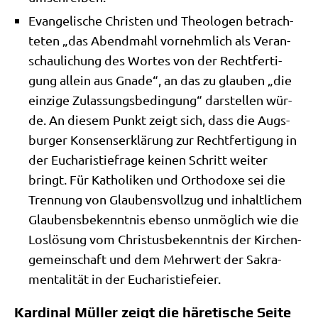
Evan­ge­li­sche Chri­sten und Theo­lo­gen betrach­
te­ten „das Abend­mahl vor­nehm­lich als Ver­an­
schau­li­chung des Wor­tes von der Recht­fer­ti­
gung allein aus Gna­de“, an das zu glau­ben „die
ein­zi­ge Zulas­sungs­be­din­gung“ dar­stel­len wür­
de. An die­sem Punkt zeigt sich, dass die Augs­
bur­ger Kon­sen­s­er­klä­rung zur Recht­fer­ti­gung in
der Eucha­ri­stie­fra­ge kei­nen Schritt wei­ter
bringt. Für Katho­li­ken und Ortho­do­xe sei die
Tren­nung von Glau­bens­voll­zug und inhalt­li­chem
Glau­bens­be­kennt­nis eben­so unmög­lich wie die
Los­lö­sung vom Chri­stus­be­kennt­nis der Kir­chen­
ge­mein­schaft und dem Mehr­wert der Sakra­
men­ta­li­tät in der Eucharistiefeier.
Kardinal Müller zeigt die häretische Seite