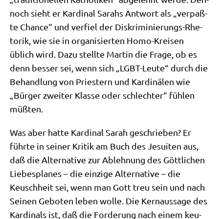
noch sieht er Kar­di­nal Sarahs Ant­wort als „ver­paß­
te Chan­ce“ und ver­fiel der Dis­kri­mi­nie­rungs-Rhe­
to­rik, wie sie in orga­ni­sier­ten Homo-Krei­sen
üblich wird. Dazu stell­te Mar­tin die Fra­ge, ob es
denn bes­ser sei, wenn sich „LGBT-Leu­te“ durch die
Behand­lung von Prie­stern und Kar­di­nä­len wie
„Bür­ger zwei­ter Klas­se oder schlech­ter“ füh­len
müßten.
Was aber hat­te Kar­di­nal Sarah geschrie­ben? Er
führ­te in sei­ner Kri­tik am Buch des Jesui­ten aus,
daß die Alter­na­ti­ve zur Ableh­nung des Gött­li­chen
Lie­bes­pla­nes – die ein­zi­ge Alter­na­ti­ve – die
Keusch­heit sei, wenn man Gott treu sein und nach
Sei­nen Gebo­ten leben wol­le. Die Kern­aus­sa­ge des
Kar­di­nals ist, daß die For­de­rung nach einem keu­