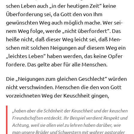
schen Leben auch „in der heu­ti­gen Zeit“ kei­ne
Über­for­de­rung sei, da Gott den von Ihm
gewünsch­ten Weg auch mög­lich mache. Wer sei­
nem Weg fol­ge, wer­de „nicht über­for­dert“. Das
hei­ße nicht, daß die­ser Weg leicht sei, daß Men­
schen mit sol­chen Nei­gun­gen auf die­sem Weg ein
„leich­tes Leben“ haben wer­den, das kei­ne Opfer
for­de­re. Das gel­te aber für alle Menschen.
Die „Nei­gun­gen zum glei­chen Geschlecht“ wür­den
nicht ver­schwin­den. Men­schen die den von Gott
vor­zeich­ne­ten Weg der Keusch­heit gingen,
„haben aber die Schön­heit der Keusch­heit und der keu­schen
Freund­schaf­ten ent­deckt. Ihr Bei­spiel ver­dient Respekt und
Ach­tung, weil sie allen viel zu leh­ren haben dar­über, wie
man unse­re Brü­der und Schwe­stern mit wah­rer pasto­ra­ler