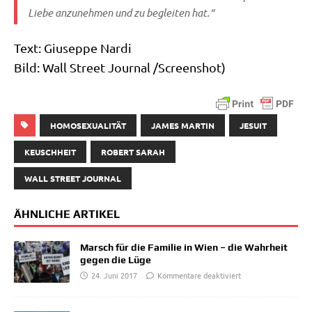
Lie­be anzu­neh­men und zu beglei­ten hat.“
Text: Giu­sep­pe Nardi
Bild: Wall Street Jour­nal /​Screenshot)
HOMOSEXUALITÄT
JAMES MARTIN
JESUIT
KEUSCHHEIT
ROBERT SARAH
WALL STREET JOURNAL
ÄHNLICHE ARTIKEL
Marsch für die Familie in Wien – die Wahrheit
gegen die Lüge
24. Juni 2017
Kommentare deaktiviert