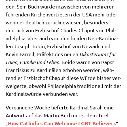
den. Sein Buch wur­de inzwi­schen von meh­re­ren
füh­ren­den Kir­chen­ver­tre­tern der USA mehr oder
weni­ger deut­lich zurück­ge­wie­sen, beson­ders
deut­lich von Erz­bi­schof Charles Cha­put von Phil­
adel­phia, aber auch von den bei­den Neo-Kar­di­nä­
len Joseph Tobin, Erz­bi­schof von Newark, und
Kevin Far­rell, Prä­fekt des neu­en
Dik­aste­ri­ums für
Lai­en, Fami­lie und Leben
. Bei­de waren von Papst
Fran­zis­kus zu Kar­di­nä­len erho­ben wer­den, wäh­
rend er Erz­bi­schof Cha­put die­se Wür­de bis­her ver­
wei­ger­te, obwohl Phil­adel­phia tra­di­tio­nell mit der
Kar­di­nals­wür­de ver­bun­den war.
Ver­gan­ge­ne Woche lie­fer­te Kar­di­nal Sarah eine
Ant­wort auf das Mar­tin-Buch unter dem Titel:
How Catho­lics Can Wel­co­me LGBT Belie­vers
„
“.