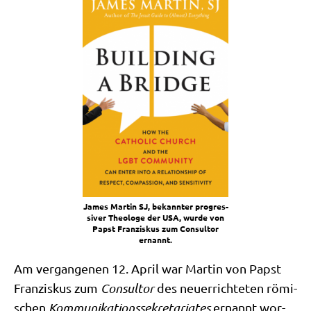
James Mar­tin SJ, bekann­ter pro­gres­
si­ver Theo­lo­ge der USA, wur­de von
Papst Fran­zis­kus zum Con­sul­tor
ernannt.
Am ver­gan­ge­nen 12. April war Mar­tin von Papst
Fran­zis­kus zum
Con­sul­tor
des neu­errich­te­ten römi­
schen
Kom­mu­ni­ka­ti­ons­se­kre­ta­ria­tes
ernannt wor­