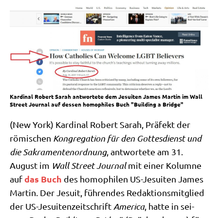
Kardinal Robert Sarah antwortete dem Jesuiten James Martin im Wall
Street Journal auf dessen homophiles Buch "Building a Bridge"
(New York) Kar­di­nal Robert Sarah, Prä­fekt der
römi­schen
Kon­gre­ga­ti­on für den Got­tes­dienst und
die Sakra­men­ten­ord­nung
, ant­wor­te­te am 31.
August im
Wall Street Jour­nal
mit einer Kolum­ne
das Buch
auf
des homo­phi­len US-Jesui­ten James
Mar­tin. Der Jesu­it, füh­ren­des Redak­ti­ons­mit­glied
der US-Jesui­ten­zeit­schrift
Ame­ri­ca
, hat­te in sei­