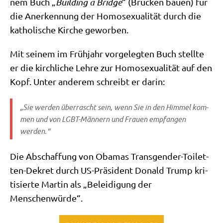
nem Buch „
Buil­ding a Bridge
“ (Brücken bau­en) für
die Aner­ken­nung der Homo­se­xua­li­tät durch die
katho­li­sche Kir­che geworben.
Mit sei­nem im Früh­jahr vor­ge­leg­ten Buch stell­te
er die kirch­li­che Leh­re zur Homo­se­xua­li­tät auf den
Kopf. Unter ande­rem schreibt er darin:
„Sie wer­den über­rascht sein, wenn Sie in den Him­mel kom­
men und von LGBT-Män­nern und Frau­en emp­fan­gen
werden.“
Die Abschaf­fung von Oba­mas Trans­gen­der-Toi­let­
ten-Dekret durch US-Prä­si­dent Donald Trump kri­
ti­sier­te Mar­tin als „Belei­di­gung der
Menschenwürde“.