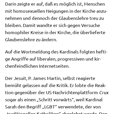
Dar­in zeig­te er auf, daß es mög­lich ist, Men­schen
mit homo­se­xu­el­len Nei­gun­gen in der Kir­che anzu­
neh­men und den­noch der Glau­bens­leh­re treu zu
blei­ben. Damit wand­te er sich gegen Ver­su­che
homo­phi­ler Krei­se in der Kir­che, die über­lie­fer­te
Glau­bens­leh­re zu ändern.
Auf die Wort­mel­dung des Kar­di­nals folg­ten hef­ti­
ge Angrif­fe auf libe­ra­len, pro­gres­si­ven und kir­
chen­feind­li­chen Internetseiten.
Der Jesu­it, P. James Mar­tin, selbst reagier­te
bemüht gelas­sen auf die Kri­tik. Er lob­te die Reak­
ti­on gegen­über der US-Nach­rich­ten­platt­form
Crux
sogar als einen „Schritt vor­wärts“, weil Kar­di­nal
Sarah den Begriff „LGBT“ ver­wen­de­te, der von
„tra­di­tio­nel­len Katho­li­ken“ abge­lehnt wer­de. Den­