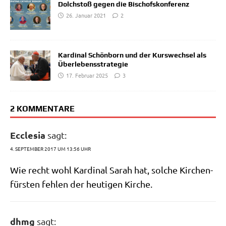
Dolchstoß gegen die Bischofskonferenz
26. Januar 2021
2
Kardinal Schönborn und der Kurswechsel als
Überlebensstrategie
17. Februar 2025
3
2 KOMMENTARE
Ecclesia
sagt:
4. SEPTEMBER 2017 UM 13:56 UHR
Wie recht wohl Kar­di­nal Sarah hat, sol­che Kir­chen­
für­sten feh­len der heu­ti­gen Kirche.
dhmg
sagt: