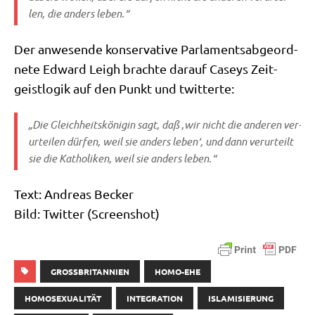
len, die anders leben.“
Der anwe­sen­de kon­ser­va­ti­ve Par­la­ments­ab­ge­ord­
ne­te Edward Leigh brach­te dar­auf Caseys Zeit­
geist­lo­gik auf den Punkt und twitterte:
„Die Gleich­heits­kö­ni­gin sagt, daß ‚wir nicht die ande­ren ver­
ur­tei­len dür­fen, weil sie anders leben‘, und dann ver­ur­teilt
sie die Katho­li­ken, weil sie anders leben.“
Text: Andre­as Becker
Bild: Twit­ter (Screen­shot)
GROSSBRITANNIEN
HOMO-EHE
HOMOSEXUALITÄT
INTEGRATION
ISLAMISIERUNG