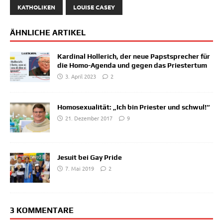
KATHOLIKEN
LOUISE CASEY
ÄHNLICHE ARTIKEL
Kardinal Hollerich, der neue Papstsprecher für
die Homo-Agenda und gegen das Priestertum
3. April 2023
2
Homosexualität: „Ich bin Priester und schwul!“
21. Dezember 2017
9
Jesuit bei Gay Pride
7. Mai 2019
2
3 KOMMENTARE