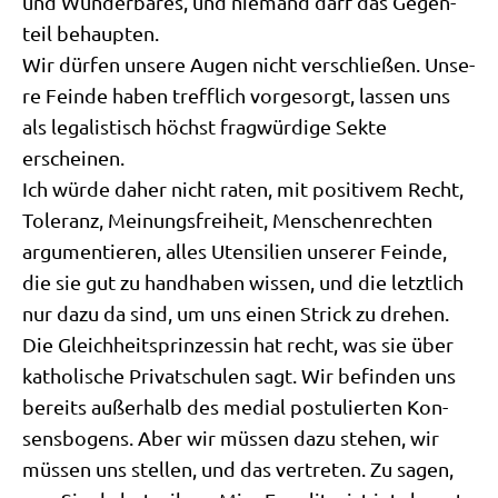
und Wun­der­ba­res, und nie­mand darf das Gegen­
teil behaupten.
Wir dür­fen unse­re Augen nicht ver­schlie­ßen. Unse­
re Fein­de haben treff­lich vor­ge­sorgt, las­sen uns
als lega­li­stisch höchst frag­wür­di­ge Sek­te
erscheinen.
Ich wür­de daher nicht raten, mit posi­ti­vem Recht,
Tole­ranz, Mei­nungs­frei­heit, Men­schen­rech­ten
argu­men­tie­ren, alles Uten­si­li­en unse­rer Fein­de,
die sie gut zu hand­ha­ben wis­sen, und die letzt­lich
nur dazu da sind, um uns einen Strick zu drehen.
Die Gleich­heits­prin­zes­sin hat recht, was sie über
katho­li­sche Pri­vat­schu­len sagt. Wir befin­den uns
bereits außer­halb des medi­al postu­lier­ten Kon­
sens­bo­gens. Aber wir müs­sen dazu ste­hen, wir
müs­sen uns stel­len, und das ver­tre­ten. Zu sagen,