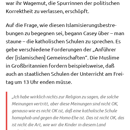
war ihr Wage­mut, die Spur­rin­nen der poli­ti­schen
Kor­rekt­heit zu ver­las­sen, erschöpft.
Auf die Fra­ge, wie die­sen Isla­mi­sie­rungs­be­stre­
bun­gen zu begeg­nen sei, begann Casey über – man
stau­ne – die katho­li­schen Schu­len zu spre­chen. Es
gebe ver­schie­de­ne For­de­run­gen der „Anfüh­rer
der [isla­mi­schen] Gemein­schaf­ten“. Die Mus­li­me
in Groß­bri­tan­ni­en for­dern bei­spiels­wei­se, daß
auch an staat­li­chen Schu­len der Unter­richt am Frei­
tag um 13 Uhr enden müsse.
„Ich habe wirk­lich nichts zur Reli­gi­on zu sagen, die sol­che
Mei­nun­gen ver­tritt, aber die­se Mei­nun­gen sind nicht OK,
genau­so wie es nicht OK ist, daß eine katho­li­sche Schu­le
homo­phob und gegen die Homo-Ehe ist. Das ist nicht OK, das
ist nicht die Art, wie wir die Kin­der in die­sem Land