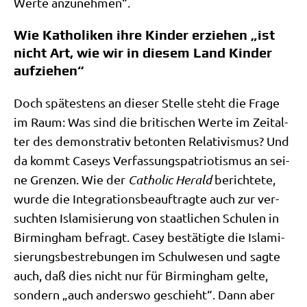
Wer­te anzunehmen“.
Wie Katholiken ihre Kinder erziehen „ist
nicht Art, wie wir in diesem Land Kinder
aufziehen“
Doch spä­te­stens an die­ser Stel­le steht die Fra­ge
im Raum: Was sind die bri­ti­schen Wer­te im Zeit­al­
ter des demon­stra­tiv beton­ten Rela­ti­vis­mus? Und
da kommt Caseys Ver­fas­sungs­pa­trio­tis­mus an sei­
ne Gren­zen. Wie der
Catho­lic Herald
berich­te­te,
wur­de die Inte­gra­ti­ons­be­auf­trag­te auch zur ver­
such­ten Isla­mi­sie­rung von staat­li­chen Schu­len in
Bir­ming­ham befragt. Casey bestä­tig­te die Isla­mi­
sie­rungs­be­stre­bun­gen im Schul­we­sen und sag­te
auch, daß dies nicht nur für Bir­ming­ham gel­te,
son­dern „auch anders­wo geschieht“. Dann aber