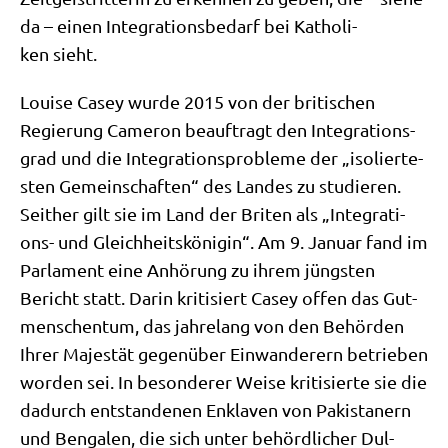
da – einen Inte­gra­ti­ons­be­darf bei Katho­li­
ken sieht.
Loui­se Casey wur­de 2015 von der bri­ti­schen
Regie­rung Came­ron beauf­tragt den Inte­gra­ti­ons­
grad und die Inte­gra­ti­ons­pro­ble­me der „iso­lier­te­
sten Gemein­schaf­ten“ des Lan­des zu stu­die­ren.
Seit­her gilt sie im Land der Bri­ten als „Inte­gra­ti­
ons- und Gleich­heits­kö­ni­gin“. Am 9. Janu­ar fand im
Par­la­ment eine Anhö­rung zu ihrem jüng­sten
Bericht statt. Dar­in kri­ti­siert Casey offen das Gut­
men­schen­tum, das jah­re­lang von den Behör­den
Ihrer Maje­stät gegen­über Ein­wan­de­rern betrie­ben
wor­den sei. In beson­de­rer Wei­se kri­ti­sier­te sie die
dadurch ent­stan­de­nen Enkla­ven von Paki­sta­nern
und Ben­ga­len, die sich unter behörd­li­cher Dul­