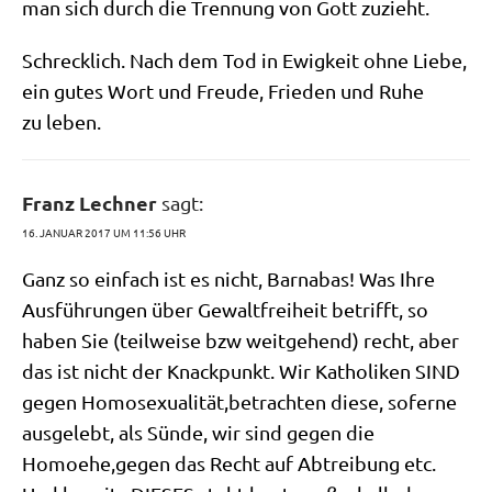
man sich durch die Tren­nung von Gott zuzieht.
Schreck­lich. Nach dem Tod in Ewig­keit ohne Lie­be,
ein gutes Wort und Freu­de, Frie­den und Ruhe
zu leben.
Franz Lechner
sagt:
16. JANUAR 2017 UM 11:56 UHR
Ganz so ein­fach ist es nicht, Bar­na­bas! Was Ihre
Aus­füh­run­gen über Gewalt­frei­heit betrifft, so
haben Sie (teil­wei­se bzw weit­ge­hend) recht, aber
das ist nicht der Knack­punkt. Wir Katho­li­ken SIND
gegen Homosexualität,betrachten die­se, sofer­ne
aus­ge­lebt, als Sün­de, wir sind gegen die
Homoehe,gegen das Recht auf Abtrei­bung etc.