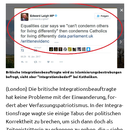
Britische Integrationsbeauftragte wird zu Islamisierungsbestrebungen
befragt, sieht aber "Integrationsbedarf" bei Katholiken.
(Lon­don) Die bri­ti­sche Inte­gra­ti­ons­be­auf­trag­te
hat kei­ne Pro­ble­me mit der Ein­wan­de­rung, for­
dert aber Ver­fas­sungs­pa­trio­tis­mus. In der Inte­gra­
ti­ons­fra­ge wag­te sie eini­ge Tabus der poli­ti­schen
Kor­rekt­heit zu bre­chen, um sich dann doch als
Zeit­geist­rit­te­rin zu erken­nen zu geben, die – sie­he