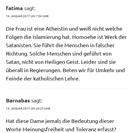
fatima
sagt:
14. JANUAR 2017 UM 7:54 UHR
Die Frau ist eine Athe­istin und weiß nicht wel­che
Fol­gen die Isla­mie­rung hat. Homo­ehe ist Werk der
Sata­ni­sten. Sie führt die Men­schen in fal­scher
Rich­tung. Sol­che Men­schen sind geführt von
Satan, nicht von Hei­li­gen Geist. Lei­der sind sie
über­all in Regie­run­gen. Beten wir für Umkehr und
Fein­de der katho­li­schen Lehre.
Barnabas
sagt:
14. JANUAR 2017 UM 20:25 UHR
Hat die­se Dame jemals die Bedeu­tung die­ser
Wor­te Mei­nungs­frei­heit und Tole­ranz erfasst?