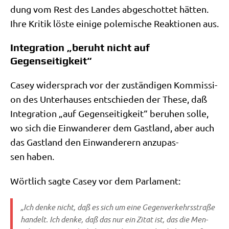
dung vom Rest des Lan­des abge­schot­tet hät­ten.
Ihre Kri­tik löste eini­ge pole­mi­sche Reak­tio­nen aus.
Integration „beruht nicht auf
Gegenseitigkeit“
Casey wider­sprach vor der zustän­di­gen Kom­mis­si­
on des Unter­hau­ses ent­schie­den der The­se, daß
Inte­gra­ti­on „auf Gegen­sei­tig­keit“ beru­hen sol­le,
wo sich die Ein­wan­de­rer dem Gast­land, aber auch
das Gast­land den Ein­wan­de­rern anzu­pas­
sen haben.
Wört­lich sag­te Casey vor dem Parlament:
„Ich den­ke nicht, daß es sich um eine Gegen­ver­kehrs­stra­ße
han­delt. Ich den­ke, daß das nur ein Zitat ist, das die Men­