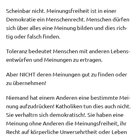
Schein­bar nicht. Mei­nungs­frei­heit ist in einer
Demo­kra­tie ein Men­schen­recht. Men­schen dür­fen
sich über alles eine Mei­nung bil­den und dies rich­
tig oder falsch finden.
Tole­ranz bedeu­tet Men­schen mit ande­ren Lebens­
ent­wür­fen und Mei­nun­gen zu ertragen.
Aber NICHT deren Mei­nun­gen gut zu fin­den oder
zu übernehmen!
Nie­mand hat einem Ande­ren eine bestimm­te Mei­
nung auf­zu­drücken! Katho­li­ken tun dies auch nicht.
Sie ver­halt­rn sich demo­kra­tisch!. Sie haben eine
Mei­nung ohne Ande­ren die Mei­nungs­frei­heit, ihr
Recht auf kör­per­li­che Unver­sehrt­heit oder Leben