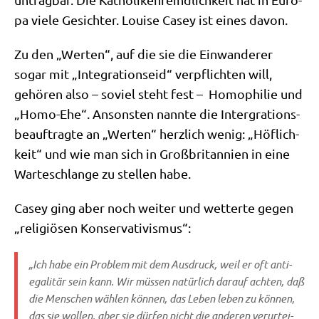
pa vie­le Gesich­ter. Loui­se Casey ist eines davon.
Zu den „Wer­ten“, auf die sie die Ein­wan­de­rer
sogar mit „Inte­gra­ti­ons­eid“ ver­pflich­ten will,
gehö­ren also – soviel steht fest – Homo­phi­lie und
„Homo-Ehe“. Anson­sten nann­te die Inter­gra­ti­ons­
be­auf­trag­te an „Wer­ten“ herz­lich wenig: „Höf­lich­
keit“ und wie man sich in Groß­bri­tan­ni­en in eine
War­te­schlan­ge zu stel­len habe.
Casey ging aber noch wei­ter und wet­ter­te gegen
„reli­giö­sen Konservativismus“:
„Ich habe ein Pro­blem mit dem Aus­druck, weil er oft anti-
ega­li­tär sein kann. Wir müs­sen natür­lich dar­auf ach­ten, daß
die Men­schen wäh­len kön­nen, das Leben leben zu kön­nen,
das sie wol­len, aber sie dür­fen nicht die ande­ren ver­ur­tei­