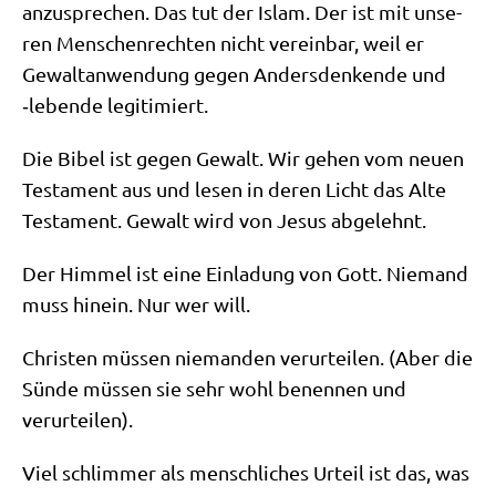
anzu­spre­chen. Das tut der Islam. Der ist mit unse­
ren Men­schen­rech­ten nicht ver­ein­bar, weil er
Gewalt­an­wen­dung gegen Anders­den­ken­de und
‑leben­de legitimiert.
Die Bibel ist gegen Gewalt. Wir gehen vom neu­en
Testa­ment aus und lesen in deren Licht das Alte
Testa­ment. Gewalt wird von Jesus abgelehnt.
Der Him­mel ist eine Ein­la­dung von Gott. Nie­mand
muss hin­ein. Nur wer will.
Chri­sten müs­sen nie­man­den ver­ur­tei­len. (Aber die
Sün­de müs­sen sie sehr wohl benen­nen und
verurteilen).
Viel schlim­mer als mensch­li­ches Urteil ist das, was