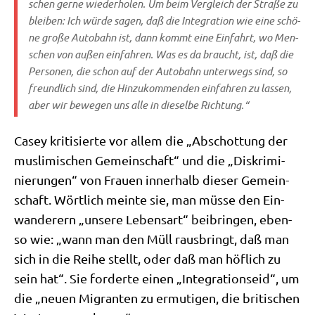
schen ger­ne wie­der­ho­len. Um beim Ver­gleich der Stra­ße zu
blei­ben: Ich wür­de sagen, daß die Inte­gra­ti­on wie eine schö­
ne gro­ße Auto­bahn ist, dann kommt eine Ein­fahrt, wo Men­
schen von außen ein­fah­ren. Was es da braucht, ist, daß die
Per­so­nen, die schon auf der Auto­bahn unter­wegs sind, so
freund­lich sind, die Hin­zu­kom­men­den ein­fah­ren zu las­sen,
aber wir bewe­gen uns alle in die­sel­be Richtung.“
Casey kri­ti­sier­te vor allem die „Abschot­tung der
mus­li­mi­schen Gemein­schaft“ und die „Dis­kri­mi­
nie­run­gen“ von Frau­en inner­halb die­ser Gemein­
schaft. Wört­lich mein­te sie, man müs­se den Ein­
wan­de­rern „unse­re Lebens­art“ bei­brin­gen, eben­
so wie: „wann man den Müll raus­bringt, daß man
sich in die Rei­he stellt, oder daß man höf­lich zu
sein hat“. Sie for­der­te einen „Inte­gra­ti­ons­eid“, um
die „neu­en Migran­ten zu ermu­ti­gen, die bri­ti­schen