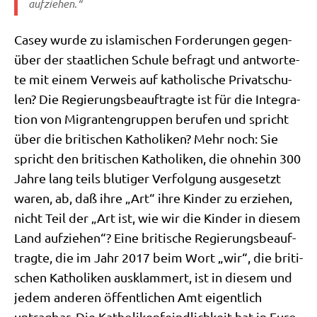
aufziehen.“
Casey wur­de zu isla­mi­schen For­de­run­gen gegen­
über der staat­li­chen Schu­le befragt und ant­wor­te­
te mit einem Ver­weis auf katho­li­sche Pri­vat­schu­
len? Die Regie­rungs­be­auf­trag­te ist für die Inte­gra­
ti­on von Migran­ten­grup­pen beru­fen und spricht
über die bri­ti­schen Katho­li­ken? Mehr noch: Sie
spricht den bri­ti­schen Katho­li­ken, die ohne­hin 300
Jah­re lang teils blu­ti­ger Ver­fol­gung aus­ge­setzt
waren, ab, daß ihre „Art“ ihre Kin­der zu erzie­hen,
nicht Teil der „Art ist, wie wir die Kin­der in die­sem
Land auf­zie­hen“? Eine bri­ti­sche Regie­rungs­be­auf­
trag­te, die im Jahr 2017 beim Wort „wir“, die bri­ti­
schen Katho­li­ken aus­klam­mert, ist in die­sem und
jedem ande­ren öffent­li­chen Amt eigent­lich
untrag­bar. Die Katho­li­ken­feind­lich­keit hat in Euro­