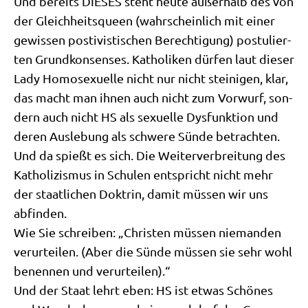
Und bereits DIESES steht heu­te außer­halb des von
der Gleich­heits­queen (wahr­schein­lich mit einer
gewis­sen posti­vi­sti­schen Berech­ti­gung) postu­lier­
ten Grund­kon­sen­ses. Katho­li­ken dür­fen laut die­ser
Lady Homo­se­xu­el­le nicht nur nicht stei­ni­gen, klar,
das macht man ihnen auch nicht zum Vor­wurf, son­
dern auch nicht HS als sexu­el­le Dys­funk­ti­on und
deren Aus­le­bung als schwe­re Sün­de betrach­ten.
Und da spießt es sich. Die Wei­ter­ver­brei­tung des
Katho­li­zis­mus in Schu­len ent­spricht nicht mehr
der staat­li­chen Dok­trin, damit müs­sen wir uns
abfinden.
Wie Sie schrei­ben: „Chri­sten müs­sen nie­man­den
ver­ur­tei­len. (Aber die Sün­de müs­sen sie sehr wohl
benen­nen und verurteilen).“
Und der Staat lehrt eben: HS ist etwas Schö­nes