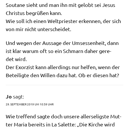
Sou­ta­ne sieht und man ihn mit gelobt sei Jesus
Chri­stus begrü­ßen kann.
Wie soll ich einen Welt­prie­ster erken­nen, der sich
von mir nicht unterscheidet.
Und wegen der Aus­sa­ge der Umses­sen­heit, dann
ist klar war­um oft so ein Schmarn daher gere­
det wird.
Der Exor­zist kann aller­dings nur hel­fen, wenn der
Betei­lig­te den Wil­len dazu hat. Ob er die­sen hat?
Jo
sagt:
29. SEPTEMBER 2019 UM 10:59 UHR
Wie tref­fend sag­te doch unse­re aller­se­lig­ste Mut­
ter Maria bereits in La Salet­te: „Die Kir­che wird