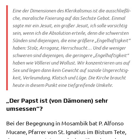
Eine der Dimen­sio­nen des Kle­ri­ka­lis­mus ist die aus­schließ­li­
che, mora­li­sche Fixie­rung auf das Sech­ste Gebot. Ein­mal
sag­te mir ein Jesu­it, ein gro­ßer Jesu­it, ich sol­le vor­sich­tig
sein, wenn ich die Abso­lu­ti­on ertei­le, denn die schwer­sten
Sün­den sind die­je­ni­gen, die eine grö­ße­re „Engel­haf­tig­keit“
haben: Stolz, Arro­ganz, Herrsch­sucht… Und die weni­ger
schwe­ren sind die­je­ni­gen, die gerin­ge­re „Engel­haf­tig­keit“
haben wie Völ­le­rei und Wol­lust. Wir kon­zen­trie­ren uns auf
Sex und legen dann kein Gewicht auf sozia­le Unge­rech­tig­
keit, Ver­leum­dung, Klatsch und Lüge. Die Kir­che braucht
heu­te in die­sem Punkt eine tief­grei­fen­de Umkehr.
„Der Papst ist (von Dämonen) sehr
umsessen“?
Bei der Begeg­nung in Mosam­bik bat P. Alfon­so
Muca­ne, Pfar­rer von St. Igna­ti­us im Bis­tum Tete,