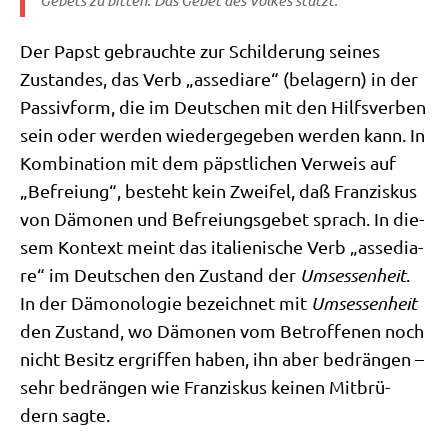
Gebets zu bit­ten. Das Gebet des Vol­kes stützt.
Der Papst gebrauch­te zur Schil­de­rung sei­nes
Zustan­des, das Verb „asse­dia­re“ (bela­gern) in der
Pas­siv­form, die im Deut­schen mit den Hilfs­ver­ben
sein oder wer­den wie­der­ge­ge­ben wer­den kann. In
Kom­bi­na­ti­on mit dem päpst­li­chen Ver­weis auf
„Befrei­ung“, besteht kein Zwei­fel, daß Fran­zis­kus
von Dämo­nen und Befrei­ungs­ge­bet sprach. In die­
sem Kon­text meint das ita­lie­ni­sche Verb „asse­dia­
re“ im Deut­schen den Zustand der
Umses­sen­heit
.
In der Dämo­no­lo­gie bezeich­net mit
Umses­sen­heit
den Zustand, wo Dämo­nen vom Betrof­fe­nen noch
nicht Besitz ergrif­fen haben, ihn aber bedrän­gen –
sehr bedrän­gen wie Fran­zis­kus kei­nen Mit­brü­
dern sagte.