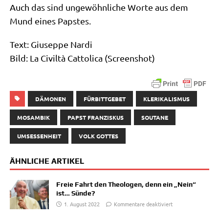
Auch das sind unge­wöhn­li­che Wor­te aus dem
Mund eines Papstes.
Text: Giu­sep­pe Nar­di
Bild: La Civil­tà Cat­to­li­ca (Screen­shot)
DÄMONEN
FÜRBITTGEBET
KLERIKALISMUS
MOSAMBIK
PAPST FRANZISKUS
SOUTANE
UMSESSENHEIT
VOLK GOTTES
ÄHNLICHE ARTIKEL
Freie Fahrt den Theologen, denn ein „Nein“
ist… Sünde?
1. August 2022
Kommentare deaktiviert