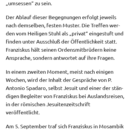
„umses­sen“ zu sein.
Der Ablauf die­ser Begeg­nun­gen erfolgt jeweils
nach dem­sel­ben, festen Muster. Die Tref­fen wer­
den vom Hei­li­gen Stuhl als „pri­vat“ ein­ge­stuft und
fin­den unter Aus­schluß der Öffent­lich­keit statt.
Fran­zis­kus hält sei­nen Ordens­mit­brü­dern kei­ne
Anspra­che, son­dern ant­wor­tet auf ihre Fragen.
In einem zwei­ten Moment, meist nach eini­gen
Wochen, wird der Inhalt der Gesprä­che von P.
Anto­nio Spa­da­ro, selbst Jesu­it und einer der stän­
di­gen Beglei­ter von Fran­zis­kus bei Aus­lands­rei­sen,
in der römi­schen Jesui­ten­zeit­schrift
veröffentlicht.
Am 5. Sep­tem­ber traf sich Fran­zis­kus in Mosam­bik