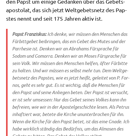
den Papst um eini­ge Gedan­ken über das Gebets­
apo­sto­lat, das sich jetzt Welt­ge­bets­netz des Pap­
stes nennt und seit 175 Jah­ren aktiv ist.
Papst Fran­zis­kus:
Ich den­ke, wir müs­sen den Men­schen das
Für­bitt­ge­bet bei­brin­gen, das ein Gebet des Mutes und der
Par­r­he­sie ist. Den­ken wir an Abra­hams Für­spra­che für
Sodom und Gomor­ra. Den­ken wir an Moses Für­spra­che für
sein Volk. Wir müs­sen den Men­schen hel­fen, öfter Für­bit­te
zu hal­ten. Und wir müs­sen es selbst mehr tun. Dem Welt­ge­
bets­netz des Pap­stes, wie es jetzt heißt, gelei­tet von P. For­
nos, geht es sehr gut. Es ist wich­tig, daß die Men­schen für
den Papst und sei­ne Anlie­gen beten. Der Papst ist ver­sucht,
er ist sehr umses­sen: Nur das Gebet sei­nes Vol­kes kann ihn
befrei­en, wie wir in der Apo­stel­ge­schich­te lesen. Als Petrus
inhaf­tiert war, bete­te die Kir­che unun­ter­bro­chen für ihn.
Wenn die Kir­che für den Papst betet, ist das eine Gna­de. Ich
habe wirk­lich stän­dig das Bedürf­nis, um das Almo­sen des