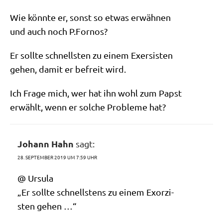
Wie könn­te er, sonst so etwas erwähnen
und auch noch P.Fornos?
Er soll­te schnell­sten zu einem Exersisten
gehen, damit er befreit wird.
Ich Fra­ge mich, wer hat ihn wohl zum Papst
erwählt, wenn er sol­che Pro­ble­me hat?
Johann Hahn
sagt:
28. SEPTEMBER 2019 UM 7:59 UHR
@ Ursu­la
„Er soll­te schnell­stens zu einem Exor­zi­
sten gehen …“