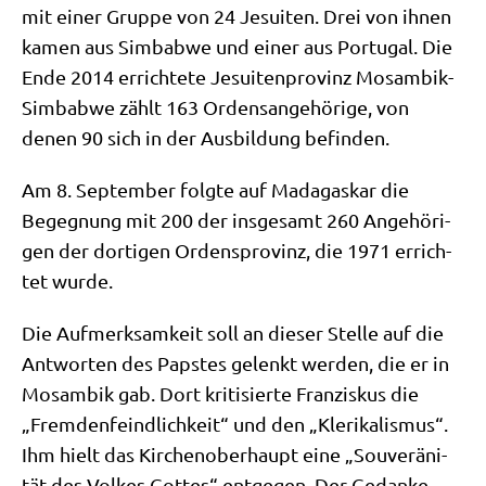
mit einer Grup­pe von 24 Jesui­ten. Drei von ihnen
kamen aus Sim­bab­we und einer aus Por­tu­gal. Die
Ende 2014 errich­te­te Jesui­ten­pro­vinz Mosam­bik-
Sim­bab­we zählt 163 Ordens­an­ge­hö­ri­ge, von
denen 90 sich in der Aus­bil­dung befinden.
Am 8. Sep­tem­ber folg­te auf Mada­gas­kar die
Begeg­nung mit 200 der ins­ge­samt 260 Ange­hö­ri­
gen der dor­ti­gen Ordens­pro­vinz, die 1971 errich­
tet wurde.
Die Auf­merk­sam­keit soll an die­ser Stel­le auf die
Ant­wor­ten des Pap­stes gelenkt wer­den, die er in
Mosam­bik gab. Dort kri­ti­sier­te Fran­zis­kus die
„Frem­den­feind­lich­keit“ und den „Kle­ri­ka­lis­mus“.
Ihm hielt das Kir­chen­ober­haupt eine „Sou­ve­rä­ni­
tät des Vol­kes Got­tes“ ent­ge­gen. Der Gedan­ke