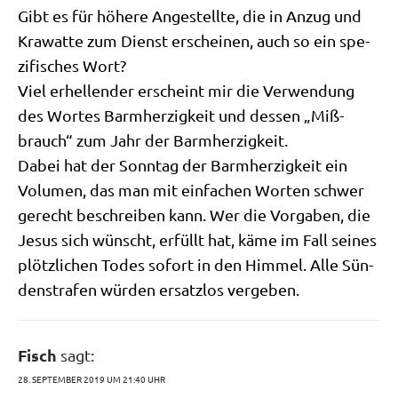
Gibt es für höhe­re Ange­stell­te, die in Anzug und
Kra­wat­te zum Dienst erschei­nen, auch so ein spe­
zi­fi­sches Wort?
Viel erhel­len­der erscheint mir die Ver­wen­dung
des Wor­tes Barm­her­zig­keit und des­sen „Miß­
brauch“ zum Jahr der Barmherzigkeit.
Dabei hat der Sonn­tag der Barm­her­zig­keit ein
Volu­men, das man mit ein­fa­chen Wor­ten schwer
gerecht beschrei­ben kann. Wer die Vor­ga­ben, die
Jesus sich wünscht, erfüllt hat, käme im Fall sei­nes
plötz­li­chen Todes sofort in den Him­mel. Alle Sün­
den­stra­fen wür­den ersatz­los vergeben.
Fisch
sagt:
28. SEPTEMBER 2019 UM 21:40 UHR