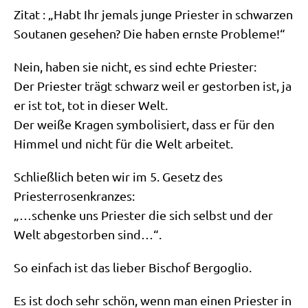
Zitat : „Habt Ihr jemals jun­ge Prie­ster in schwar­zen
Sou­ta­nen gese­hen? Die haben ern­ste Probleme!“
Nein, haben sie nicht, es sind ech­te Priester:
Der Prie­ster trägt schwarz weil er gestor­ben ist, ja
er ist tot, tot in die­ser Welt.
Der wei­ße Kra­gen sym­bo­li­siert, dass er für den
Him­mel und nicht für die Welt arbeitet.
Schließ­lich beten wir im 5. Gesetz des
Priesterrosenkranzes:
„…schen­ke uns Prie­ster die sich selbst und der
Welt abge­stor­ben sind…“.
So ein­fach ist das lie­ber Bischof Bergoglio.
Es ist doch sehr schön, wenn man einen Prie­ster in