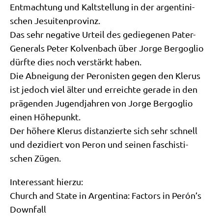
Ent­mach­tung und Kalt­stel­lung in der argen­ti­ni­
schen Jesuitenprovinz.
Das sehr nega­ti­ve Urteil des gedie­ge­nen Pater-
Gene­rals Peter Kol­ven­bach über Jor­ge Berg­o­glio
dürf­te dies noch ver­stärkt haben.
Die Abnei­gung der Pero­ni­sten gegen den Kle­rus
ist jedoch viel älter und erreich­te gera­de in den
prä­gen­den Jugend­jah­ren von Jor­ge Berg­o­glio
einen Höhepunkt.
Der höhe­re Kle­rus distan­zier­te sich sehr schnell
und dezi­diert von Peron und sei­nen faschi­sti­
schen Zügen.
Inter­es­sant hierzu:
Church and Sta­te in Argen­ti­na: Fac­tors in Perón’s
Downfall