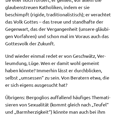
glau­bens­treu­en Katho­li­ken, indem er sie
beschimpft (rigi­de, tra­di­tio­na­li­stisch); er ver­ach­tet
das Volk Got­tes – das treue und stand­haf­te der
Gegen­wart, das der Ver­gan­gen­heit (unse­re gläu­bi­
gen Vor­fah­ren) und schon mal im Vor­aus auch das
Got­tes­volk der Zukunft.
Und wie­der ein­mal redet er von Geschwätz, Ver­
leum­dung, Lüge. Wen er damit wohl gemeint
haben könn­te? Immer­hin lässt er durch­blicken,
selbst „umses­sen“ zu sein. Von Bera­tern etwa, die
er sich eigens aus­ge­sucht hat?
Übri­gens: Berg­o­gli­os auf­fal­lend häu­fi­ges The­ma­ti­
sie­ren von Sexua­li­tät (kommt gleich nach „Teu­fel“
und „Barm­her­zig­keit“) könn­te man auch bei ihm