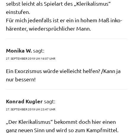
selbst leicht als Spiel­art des „Kle­ri­ka­lis­mus“
einstufen.
Für mich jeden­falls ist er ein in hohem Maß inko­
hä­ren­ter, wie­der­sprüch­li­cher Mann.
Monika W.
sagt:
27. SEPTEMBER 2019 UM 16:07 UHR
Ein Exor­zis­mus wür­de viel­leicht hel­fen? /​Kann ja
nur bessern!
Konrad Kugler
sagt:
27. SEPTEMBER 2019 UM 23:47 UHR
„Der Kle­ri­ka­lis­mus“ bekommt doch hier einen
ganz neu­en Sinn und wird so zum Kampf­mit­tel.