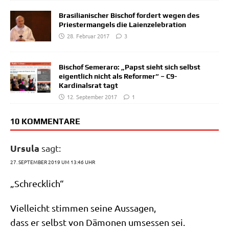
Brasilianischer Bischof fordert wegen des
Priestermangels die Laienzelebration
28. Februar 2017
3
Bischof Semeraro: „Papst sieht sich selbst
eigentlich nicht als Reformer“ – C9-
Kardinalsrat tagt
12. September 2017
1
10 KOMMENTARE
Ursula
sagt:
27. SEPTEMBER 2019 UM 13:46 UHR
„Schreck­lich“
Viel­leicht stim­men sei­ne Aussagen,
dass er selbst von Dämo­nen umses­sen sei.