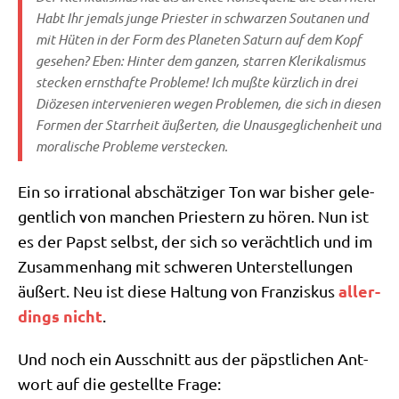
Habt Ihr jemals jun­ge Prie­ster in schwar­zen Sou­ta­nen und
mit Hüten in der Form des Pla­ne­ten Saturn auf dem Kopf
gese­hen? Eben: Hin­ter dem gan­zen, star­ren Kle­ri­ka­lis­mus
stecken ernst­haf­te Pro­ble­me! Ich muß­te kürz­lich in drei
Diö­ze­sen inter­ve­nie­ren wegen Pro­ble­men, die sich in die­sen
For­men der Starr­heit äußer­ten, die Unaus­ge­gli­chen­heit und
mora­li­sche Pro­ble­me verstecken.
Ein so irra­tio­nal abschät­zi­ger Ton war bis­her gele­
gent­lich von man­chen Prie­stern zu hören. Nun ist
es der Papst selbst, der sich so ver­ächt­lich und im
Zusam­men­hang mit schwe­ren Unter­stel­lun­gen
aller­
äußert. Neu ist die­se Hal­tung von Fran­zis­kus
dings nicht
.
Und noch ein Aus­schnitt aus der päpst­li­chen Ant­
wort auf die gestell­te Frage: