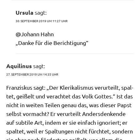
Ursula
sagt:
30. SEPTEMBER 2019 UM 11:27 UHR
@Johann Hahn
„Dan­ke für die Berichtigung“
Aquilinus
sagt:
27. SEPTEMBER 2019 UM 14:35 UHR
Fran­zis­kus sagt: „Der Kle­ri­ka­lis­mus ver­ur­teilt, spal­
tet, gei­ßelt und ver­ach­tet das Volk Got­tes.“ Ist das
nicht in wei­ten Tei­len genau das, was die­ser Papst
selbst vor­macht? Er ver­ur­teilt Anders­den­ken­de
auf sub­ti­le Art, indem er sie ein­fach igno­riert; er
spal­tet, weil er Spal­tun­gen nicht fürch­tet, son­dern
sie eher noch för­dert; er gei­ßelt, vor allem die