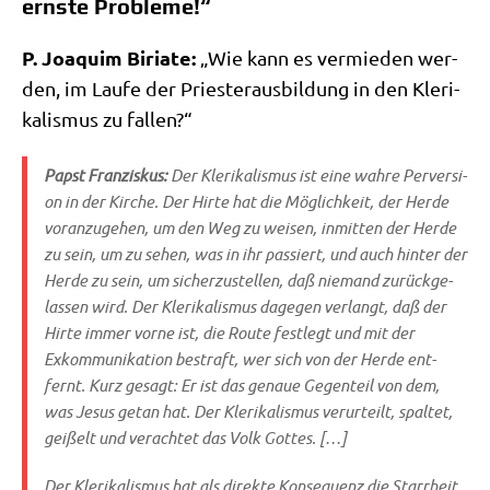
ernste Probleme!“
P. Joa­quim Biriate:
„Wie kann es ver­mie­den wer­
den, im Lau­fe der Prie­ster­aus­bil­dung in den Kle­ri­
ka­lis­mus zu fallen?“
Papst Fran­zis­kus:
Der Kle­ri­ka­lis­mus ist eine wah­re Per­ver­si­
on in der Kir­che. Der Hir­te hat die Mög­lich­keit, der Her­de
vor­an­zu­ge­hen, um den Weg zu wei­sen, inmit­ten der Her­de
zu sein, um zu sehen, was in ihr pas­siert, und auch hin­ter der
Her­de zu sein, um sicher­zu­stel­len, daß nie­mand zurück­ge­
las­sen wird. Der Kle­ri­ka­lis­mus dage­gen ver­langt, daß der
Hir­te immer vor­ne ist, die Rou­te fest­legt und mit der
Exkom­mu­ni­ka­ti­on bestraft, wer sich von der Her­de ent­
fernt. Kurz gesagt: Er ist das genaue Gegen­teil von dem,
was Jesus getan hat. Der Kle­ri­ka­lis­mus ver­ur­teilt, spal­tet,
gei­ßelt und ver­ach­tet das Volk Gottes. […]
Der Kle­ri­ka­lis­mus hat als direk­te Kon­se­quenz die Starr­heit.