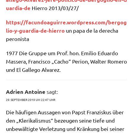
u​a​r​d​i​a​-de
Hier­ro 2013/​03/​27/​
https://​facun​do​aguir​re​.word​press​.com/​b​e​r​g​o​g​
l​i​o​-​y​-​g​u​a​r​d​i​a​-​d​e​-​h​i​e​rro
un papa de la derecha
peronista
1977 Die Grup­pe um Prof. hon. Emi­lio Edu­ar­do
Mas­se­ra, Fran­cis­co „Cacho“ Peri­on, Wal­ter Rome­ro
und El Gal­le­go Alvarez.
Adrien Antoine
sagt:
29. SEPTEMBER 2019 UM 22:47 UHR
Die häu­fi­gen Aus­sa­gen von Papst Fran­zis­kus über
den „Kle­ri­ka­lis­mus“ bezeu­gen sei­ne tie­fe und
unbe­wäl­tig­te Ver­let­zung und Krän­kung bei sei­ner