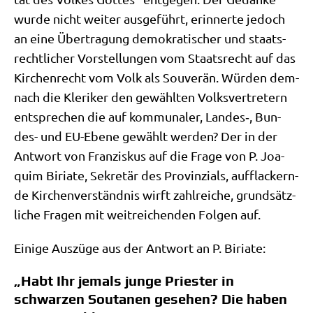
wur­de nicht wei­ter aus­ge­führt, erin­ner­te jedoch
an eine Über­tra­gung demo­kra­ti­scher und staats­
recht­li­cher Vor­stel­lun­gen vom Staats­recht auf das
Kir­chen­recht vom Volk als Sou­ve­rän. Wür­den dem­
nach die Kle­ri­ker den gewähl­ten Volks­ver­tre­tern
ent­spre­chen die auf kom­mu­na­ler, Landes‑, Bun­
des- und EU-Ebe­ne gewählt wer­den? Der in der
Ant­wort von Fran­zis­kus auf die Fra­ge von P. Joa­
quim Biria­te, Sekre­tär des Pro­vin­zi­als, auf­flackern­
de Kir­chen­ver­ständ­nis wirft zahl­rei­che, grund­sätz­
li­che Fra­gen mit weit­rei­chen­den Fol­gen auf.
Eini­ge Aus­zü­ge aus der Ant­wort an P. Biriate:
„Habt Ihr jemals junge Priester in
schwarzen Soutanen gesehen? Die haben