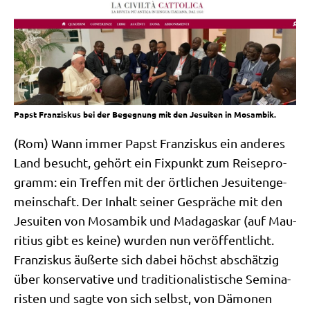
Papst Franziskus bei der Begegnung mit den Jesuiten in Mosambik.
(Rom) Wann immer Papst Fran­zis­kus ein ande­res
Land besucht, gehört ein Fix­punkt zum Rei­se­pro­
gramm: ein Tref­fen mit der ört­li­chen Jesui­ten­ge­
mein­schaft. Der Inhalt sei­ner Gesprä­che mit den
Jesui­ten von Mosam­bik und Mada­gas­kar (auf Mau­
ri­ti­us gibt es kei­ne) wur­den nun ver­öf­fent­licht.
Fran­zis­kus äußer­te sich dabei höchst abschät­zig
über kon­ser­va­ti­ve und tra­di­tio­na­li­sti­sche Semi­na­
ri­sten und sag­te von sich selbst, von Dämo­nen