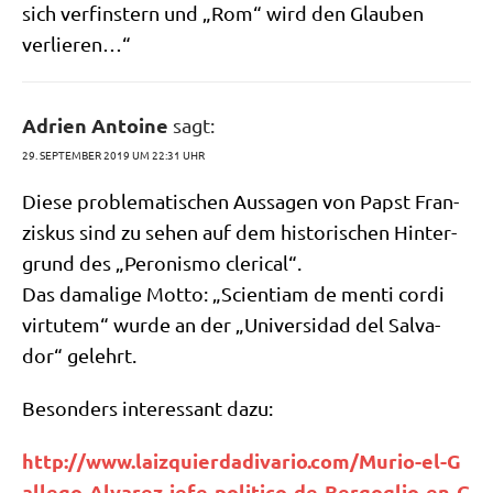
sich ver­fin­stern und „Rom“ wird den Glau­ben
verlieren…“
Adrien Antoine
sagt:
29. SEPTEMBER 2019 UM 22:31 UHR
Die­se pro­ble­ma­ti­schen Aus­sa­gen von Papst Fran­
zis­kus sind zu sehen auf dem histo­ri­schen Hin­ter­
grund des „Pero­nis­mo clerical“.
Das dama­li­ge Mot­to: „Sci­en­ti­am de men­ti cor­di
virt­utem“ wur­de an der „Uni­ver­si­dad del Sal­va­
dor“ gelehrt.
Beson­ders inter­es­sant dazu:
http://​www​.laiz​quierd​adi​va​rio​.com/​M​u​r​i​o​-​e​l​-​G​
a​l​l​e​g​o​-​A​l​v​a​r​e​z​-​j​e​f​e​-​p​o​l​i​t​i​c​o​-​d​e​-​B​e​r​g​o​g​l​i​o​-​e​n​-​G​