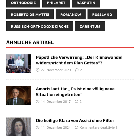
ORTHODOXIE
PHILARET
RASPUTIN
ROBERTO DE MATTEI
ROMANOW
RUSSLAND
RUSSISCH-ORTHODOXE KIRCHE
ZARENTUM
ÄHNLICHE ARTIKEL
Päpstliche Verwirrung: „Der Klimawandel
widerspricht dem Plan Gottes“?
27. November 2023
2
Amoris laetitia: „Es ist eine völlig neue
Situation eingetreten“
14. Dezember 2017
2
Die heilige Klara von Assisi ohne Filter
11. Dezember 2024
Kommentare deaktiviert