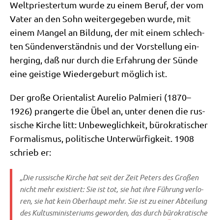
Welt­prie­ster­tum wur­de zu einem Beruf, der vom
Vater an den Sohn wei­ter­ge­ge­ben wur­de, mit
einem Man­gel an Bil­dung, der mit einem schlech­
ten Sün­den­ver­ständ­nis und der Vor­stel­lung ein­
her­ging, daß nur durch die Erfah­rung der Sün­de
eine gei­sti­ge Wie­der­ge­burt mög­lich ist.
Der gro­ße Ori­en­ta­list Aure­lio Pal­mie­ri (1870–
1926) pran­ger­te die Übel an, unter denen die rus­
si­sche Kir­che litt: Unbe­weg­lich­keit, büro­kra­ti­scher
For­ma­lis­mus, poli­ti­sche Unter­wür­fig­keit. 1908
schrieb er:
„Die rus­si­sche Kir­che hat seit der Zeit Peters des Gro­ßen
nicht mehr exi­stiert: Sie ist tot, sie hat ihre Füh­rung ver­lo­
ren, sie hat kein Ober­haupt mehr. Sie ist zu einer Abtei­lung
des Kul­tus­mi­ni­ste­ri­ums gewor­den, das durch büro­kra­ti­sche