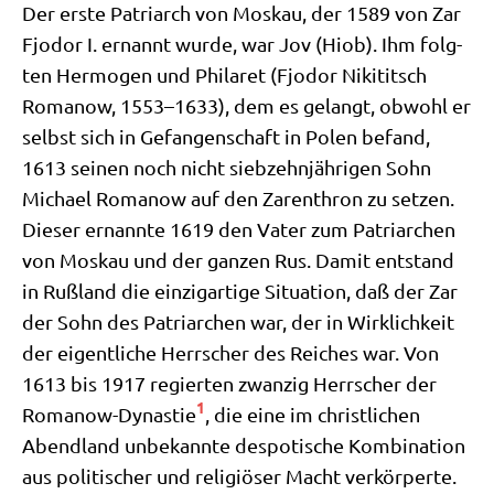
Der erste Patri­arch von Mos­kau, der 1589 von Zar
Fjo­dor I. ernannt wur­de, war Jov (Hiob). Ihm folg­
ten Her­mo­gen und Phila­ret (Fjo­dor Niki­titsch
Roma­now, 1553–1633), dem es gelangt, obwohl er
selbst sich in Gefan­gen­schaft in Polen befand,
1613 sei­nen noch nicht sieb­zehn­jäh­ri­gen Sohn
Micha­el Roma­now auf den Zaren­thron zu set­zen.
Die­ser ernann­te 1619 den Vater zum Patri­ar­chen
von Mos­kau und der gan­zen Rus. Damit ent­stand
in Ruß­land die ein­zig­ar­ti­ge Situa­ti­on, daß der Zar
der Sohn des Patri­ar­chen war, der in Wirk­lich­keit
der eigent­li­che Herr­scher des Rei­ches war. Von
1613 bis 1917 regier­ten zwan­zig Herr­scher der
1
Roma­now-Dyna­stie
, die eine im christ­li­chen
Abend­land unbe­kann­te des­po­ti­sche Kom­bi­na­ti­on
aus poli­ti­scher und reli­giö­ser Macht verkörperte.