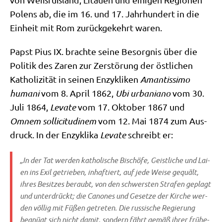
Polens ab, die im 16. und 17. Jahr­hun­dert in die
Ein­heit mit Rom zurück­ge­kehrt waren.
Papst Pius IX. brach­te sei­ne Besorg­nis über die
Poli­tik des Zaren zur Zer­stö­rung der öst­li­chen
Katho­li­zi­tät in sei­nen Enzy­kli­ken
Aman­tis­si­mo
huma­ni
vom 8. April 1862,
Ubi urba­nia­no
vom 30.
Juli 1864,
Leva­te
vom 17. Okto­ber 1867 und
Omnem solli­ci­tu­di­nem
vom 12. Mai 1874 zum Aus­
druck. In der Enzy­kli­ka
Leva­te
schreibt er:
„In der Tat wer­den katho­li­sche Bischö­fe, Geist­li­che und Lai­
en ins Exil getrie­ben, inhaf­tiert, auf jede Wei­se gequält,
ihres Besit­zes beraubt, von den schwer­sten Stra­fen geplagt
und unter­drückt; die Cano­nes und Geset­ze der Kir­che wer­
den völ­lig mit Füßen getre­ten. Die rus­si­sche Regie­rung
begnügt sich nicht damit, son­dern fährt gemäß ihrer frü­he­