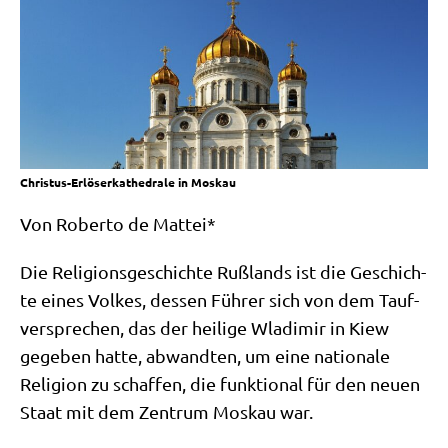
Christus-Erlöserkathedrale in Moskau
Von Rober­to de Mattei*
Die Reli­gi­ons­ge­schich­te Ruß­lands ist die Geschich­
te eines Vol­kes, des­sen Füh­rer sich von dem Tauf­
ver­spre­chen, das der hei­li­ge Wla­di­mir in Kiew
gege­ben hat­te, abwand­ten, um eine natio­na­le
Reli­gi­on zu schaf­fen, die funk­tio­nal für den neu­en
Staat mit dem Zen­trum Mos­kau war.