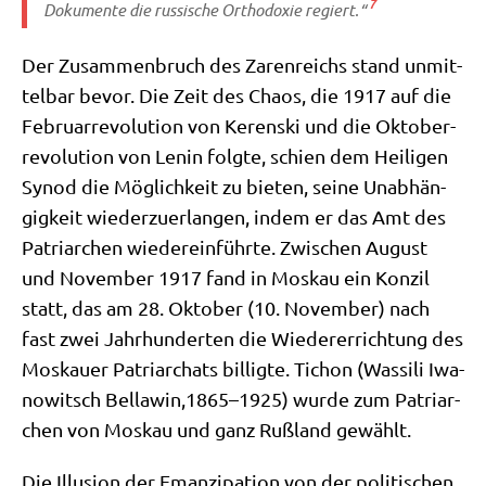
7
Doku­men­te die rus­si­sche Ortho­do­xie regiert.“
Der Zusam­men­bruch des Zaren­reichs stand unmit­
tel­bar bevor. Die Zeit des Cha­os, die 1917 auf die
Febru­ar­re­vo­lu­ti­on von Ker­en­ski und die Okto­ber­
re­vo­lu­ti­on von Lenin folg­te, schien dem Hei­li­gen
Syn­od die Mög­lich­keit zu bie­ten, sei­ne Unab­hän­
gig­keit wie­der­zu­er­lan­gen, indem er das Amt des
Patri­ar­chen wie­der­ein­führ­te. Zwi­schen August
und Novem­ber 1917 fand in Mos­kau ein Kon­zil
statt, das am 28. Okto­ber (10. Novem­ber) nach
fast zwei Jahr­hun­der­ten die Wie­der­errich­tung des
Mos­kau­er Patri­ar­chats bil­lig­te. Tichon (Was­si­li Iwa­
no­witsch Bellawin,1865–1925) wur­de zum Patri­ar­
chen von Mos­kau und ganz Ruß­land gewählt.
Die Illu­si­on der Eman­zi­pa­ti­on von der poli­ti­schen