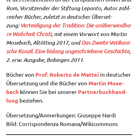
Rom, Vor­sit­zen­der der Stif­tung Lepan­to, Autor zahl­
rei­cher Bücher, zuletzt in deut­scher Über­set­
zung:
Ver­tei­di­gung der Tra­di­ti­on: Die unüber­wind­ba­
re Wahr­heit Chri­sti
, mit einem Vor­wort von Mar­tin
Mose­bach, Alt­öt­ting 2017, und
Das Zwei­te Vati­ka­ni­
sche Kon­zil. Eine bis­lang unge­schrie­be­ne Geschich­te
,
2. erw. Aus­ga­be, Bobin­gen 2011.
Prof. Rober­to de Mat­tei
Bücher von
in deut­scher
Mar­tin Mose­
Über­set­zung und die Bücher von
bach
Part­ner­buch­hand­
kön­nen Sie bei unse­rer
lung
beziehen.
Übersetzung/​Anmerkungen: Giu­sep­pe Nar­di
Bild: Cor­ri­spon­den­za Romana/​Wikicommons