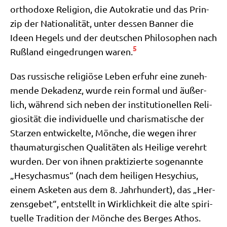
ortho­do­xe Reli­gi­on, die Auto­kra­tie und das Prin­
zip der Natio­na­li­tät, unter des­sen Ban­ner die
Ideen Hegels und der deut­schen Phi­lo­so­phen nach
5
Ruß­land ein­ge­drun­gen waren.
Das rus­si­sche reli­giö­se Leben erfuhr eine zuneh­
men­de Deka­denz, wur­de rein for­mal und äußer­
lich, wäh­rend sich neben der insti­tu­tio­nel­len Reli­
gio­si­tät die indi­vi­du­el­le und cha­ris­ma­ti­sche der
Star­zen ent­wickel­te, Mön­che, die wegen ihrer
thau­ma­tur­gi­schen Qua­li­tä­ten als Hei­li­ge ver­ehrt
wur­den. Der von ihnen prak­ti­zier­te soge­nann­te
„Hesy­chas­mus“ (nach dem hei­li­gen Hesy­chi­us,
einem Aske­ten aus dem 8. Jahr­hun­dert), das „Her­
zens­ge­bet“, ent­stellt in Wirk­lich­keit die alte spi­ri­
tu­el­le Tra­di­ti­on der Mön­che des Ber­ges Athos.