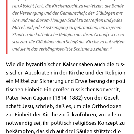
ren Absicht fort, die Kir­chen­zucht zu ver­let­zen, die Ban­de
der Ver­ei­ni­gung und der Gemein­schaft der Gläu­bi­gen mit
Uns und mit die­sem Hei­li­gen Stuhl zu zer­rei­ßen und jedes
Mit­tel und jede Anstren­gung zu gebrau­chen, um in jenen
Staa­ten die katho­li­sche Reli­gi­on aus ihren Grund­fe­sten zu
stür­zen, die Gläu­bi­gen dem Schoß der Kir­che zu ent­rei­ßen
und sie in das ver­häng­nis­voll­ste Schis­ma zu ziehen.“
Wie die byzan­ti­ni­schen Kai­ser sahen auch die rus­
si­schen Auto­kra­ten in der Kir­che und der Reli­gi­on
ein Mit­tel zur Siche­rung und Erwei­te­rung der poli­
ti­schen Ein­heit. Ein gro­ßer rus­si­scher Kon­ver­tit,
Pater Iwan Gaga­rin (1814–1882) von der Gesell­
schaft Jesu, schrieb, daß es, um die Ortho­do­xen
zur Ein­heit der Kir­che zurück­zu­füh­ren, vor allem
not­wen­dig sei, ihr poli­tisch-reli­giö­ses Kon­zept zu
bekämp­fen, das sich auf drei Säu­len stütz­te: die