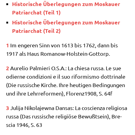
Histo­ri­sche Über­le­gun­gen zum Mos­kau­er
Patri­ar­chat (Teil 1)
Histo­ri­sche Über­le­gun­gen zum Mos­kau­er
Patri­ar­chat (Teil 2)
1
Im enge­ren Sinn von 1613 bis 1762, dann bis
1917 als Haus Romanow-Holstein-Gottorp.
2
Aure­lio Pal­mie­ri O.S.A.: La chie­sa rus­sa. Le sue
odier­ne con­di­zio­ni e il suo rif­or­mis­mo dottri­na­le
(Die rus­si­sche Kir­che. Ihre heu­ti­gen Bedin­gun­gen
und ihre Lehr­re­for­men), Florenz1908, S. 64f
3
Juli­ja Niko­la­jew­na Dan­sas: La cosci­en­za reli­gio­sa
rus­sa (Das rus­si­sche reli­giö­se Bewußt­sein), Bre­
scia 1946, S. 63