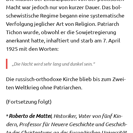
Macht war jedoch nur von kur­zer Dau­er. Das bol­
sche­wi­sti­sche Regime begann eine syste­ma­ti­sche
Ver­fol­gung jeg­li­cher Art von Reli­gi­on. Patri­arch
Tichon wur­de, obwohl er die Sowjet­re­gie­rung
aner­kannt hat­te, inhaf­tiert und starb am 7. April
1925 mit den Worten:
„Die Nacht wird sehr lang und dun­kel sein.“
Die rus­sisch-ortho­do­xe Kir­che blieb bis zum Zwei­
ten Welt­krieg ohne Patriarchen.
(Fort­set­zung folgt)
*
Rober­to de Mat­tei
, Histo­ri­ker, Vater von fünf Kin­
dern, Pro­fes­sor für Neue­re Geschich­te und Geschich­
te des Chri­sten­tums an der Euro­päi­schen Uni­ver­si­tät