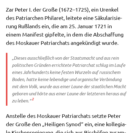
Zar Peter I. der Gro­ße (1672–1725), ein Uren­kel
des Patri­ar­chen Phila­ret, lei­te­te eine Säku­la­ri­sie­
rung Ruß­lands ein, die am 25. Janu­ar 1721 in
einem Mani­fest gip­fel­te, in dem die Abschaf­fung
des Mos­kau­er Patri­ar­chats ange­kün­digt wurde.
„Die­ses aus­schließ­lich von der Staats­macht und aus rein
poli­ti­schen Grün­den errich­te­te Patri­ar­chat schlug im Lau­fe
eines Jahr­hun­derts kei­ne festen Wur­zeln auf rus­si­schem
Boden, hat­te kei­ne leben­di­ge und orga­ni­sche Ver­bin­dung
mit dem Volk, wur­de aus einer Lau­ne der staat­li­chen Macht
gebo­ren und hör­te aus einer Lau­ne der letz­te­ren her­aus auf
2
zu leben.“
Anstel­le des Mos­kau­er Patri­ar­chats setz­te Peter
der Gro­ße den „Hei­li­gen Syn­od“ ein, eine kol­le­gia­
le Kir­chen­re­gie­rung, die sich aus Bischö­fen zusam­