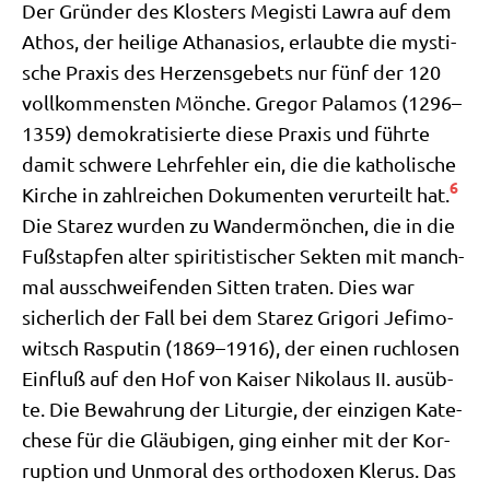
Der Grün­der des Klo­sters Megi­sti Lawra auf dem
Athos, der hei­li­ge Atha­na­si­os, erlaub­te die mysti­
sche Pra­xis des Her­zens­ge­bets nur fünf der 120
voll­kom­men­sten Mön­che. Gre­gor Pala­mos (1296–
1359) demo­kra­ti­sier­te die­se Pra­xis und führ­te
damit schwe­re Lehr­feh­ler ein, die die katho­li­sche
6
Kir­che in zahl­rei­chen Doku­men­ten ver­ur­teilt hat.
Die Sta­rez wur­den zu Wan­der­mön­chen, die in die
Fuß­stap­fen alter spi­ri­ti­sti­scher Sek­ten mit manch­
mal aus­schwei­fen­den Sit­ten tra­ten. Dies war
sicher­lich der Fall bei dem Sta­rez Gri­go­ri Jefi­mo­
witsch Ras­pu­tin (1869–1916), der einen ruch­lo­sen
Ein­fluß auf den Hof von Kai­ser Niko­laus II. aus­üb­
te. Die Bewah­rung der Lit­ur­gie, der ein­zi­gen Kate­
che­se für die Gläu­bi­gen, ging ein­her mit der Kor­
rup­ti­on und Unmo­ral des ortho­do­xen Kle­rus. Das