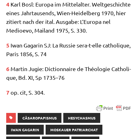
4
Karl Bosl: Euro­pa im Mit­tel­al­ter. Welt­ge­schich­te
eines Jahr­tau­sends, Wien-Hei­del­berg 1970, hier
zitiert nach der ital. Aus­ga­be: L’Europa nel
Medioevo, Mai­land 1975, S. 330.
5
Iwan Gaga­rin SJ: La Rus­sie sera-t-elle catho­li­que,
Paris 1856, S. 74
6
Mar­tin Jugie: Dic­tion­n­aire de Théo­lo­gie Catho­li­
que, Bd. XI, Sp 1735–76
7
op. cit, S. 304.
CÄSAROPAPISMUS
HESYCHASMUS
IWAN GAGARIN
MOSKAUER PATRIARCHAT