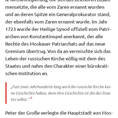
men­setz­te, die alle vom Zaren ernannt wur­den
und an deren Spit­ze ein Gene­ral­pro­ku­ra­tor stand,
der eben­falls vom Zaren ernannt wur­de. Im Jahr
1723 wur­de der Hei­li­ge Syn­od offi­zi­ell vom Patri­
ar­chen von Kon­stan­ti­no­pel aner­kannt, der alle
Rech­te des Mos­kau­er Patri­ar­chats auf das neue
Gre­mi­um über­trug. Von da an ver­misch­te sich das
Leben der rus­si­schen Kir­che völ­lig mit dem des
Staa­tes und nahm den Cha­rak­ter einer büro­kra­ti­
schen Insti­tu­ti­on an.
„Fast zwei Jahr­hun­der­te lang wird die rus­si­sche Kir­che kei­
ne Geschich­te haben, denn ihre Geschich­te ist die des Staa­
3
tes selbst.“
Peter der Gro­ße ver­leg­te die Haupt­stadt von Mos­