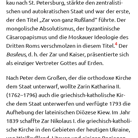
kau nach St. Peters­burg, stärk­te den zen­tra­li­sti­
schen und auto­kra­ti­schen Staat und war der erste,
der den Titel „Zar von ganz Ruß­land“ führ­te. Der
mon­go­li­sche Abso­lu­tis­mus, der byzan­ti­ni­sche
Cäsar­opa­pis­mus und die Mos­kau­er Ideo­lo­gie des
4
Drit­ten Roms ver­schmol­zen in die­sem Titel.
Der
Basi­leus
, d. h. der Zar und Kai­ser, prä­sen­tier­te sich
als ein­zi­ger Ver­tre­ter Got­tes auf Erden.
Nach Peter dem Gro­ßen, der die ortho­do­xe Kir­che
dem Staat unter­warf, woll­te Zarin Katha­ri­na II.
(1762–1796) auch die grie­chisch-katho­li­sche Kir­
che dem Staat unter­wer­fen und ver­füg­te 1793 die
Auf­he­bung der latei­ni­schen Diö­ze­se Kiew. Im Jahr
1839 schaff­te Zar Niko­laus I. die grie­chisch-katho­li­
sche Kir­che in den Gebie­ten der heu­ti­gen Ukrai­ne,
von Weiß­ruß­land, Litau­en und eini­gen Regio­nen