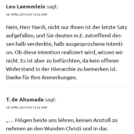
Leo Laemmlein
sagt:
28. APRIL 2014 UM 12:32 UHR
Nein, Herr Nar­di, nicht nur Ihnen ist der letz­te Satz
auf­ge­fal­len, und Sie deu­ten m.E. zutref­fend des­
sen halb ver­deck­te, halb aus­ge­spro­che­ne Inten­ti­
on. Ob die­se Inten­ti­on rea­li­siert wird, wis­sen wir
nicht. Es ist aber zu befürch­ten, da kein offe­ner
Wider­stand in der Hier­ar­chie zu bemer­ken ist.
Dan­ke für Ihre Anmerkungen.
T. de Ahumada
sagt:
28. APRIL 2014 UM 12:32 UHR
„… Mögen bei­de uns leh­ren, kei­nen Anstoß zu
neh­men an den Wun­den Chri­sti und in das