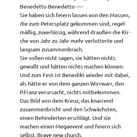
Bene­det­to Benedetto —-
Sie haben sich fei­ern las­sen von den Mas­sen,
die zum Peters­platz gekom­men sind, regel­
mä­ßig, zuver­läs­sig, wäh­rend drau­ßen die Kir­
che von Jahr zu Jahr mehr ver­lot­ter­te und
lang­sam zusammenbrach.
Sie sol­len nicht sagen, sie hät­ten nichts
gewußt und hät­ten nichts machen können.
Und zum Fest ist Bene­dikt wie­der mit dabei,
als hät­te er von dem gan­zen Wirr­warr, den
P.Franz ver­ur­sacht, nichts mitbekommen.
Das Bild von dem Kreuz, das knar­rend
zusam­men­bricht und den Schwäch­sten,
einen Behin­der­ten erschlägt. Und sie
machen einen Megae­vent und fei­ern sich
selbst. Bra­ve new church.