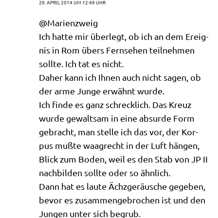
29. APRIL 2014 UM 12:49 UHR
@Marienzweig
Ich hat­te mir über­legt, ob ich an dem Ereig­
nis in Rom übers Fern­se­hen teil­neh­men
soll­te. Ich tat es nicht.
Daher kann ich Ihnen auch nicht sagen, ob
der arme Jun­ge erwähnt wurde.
Ich fin­de es ganz schreck­lich. Das Kreuz
wur­de gewalt­sam in eine absur­de Form
gebracht, man stel­le ich das vor, der Kor­
pus muß­te waag­recht in der Luft hän­gen,
Blick zum Boden, weil es den Stab von JP II
nach­bil­den soll­te oder so ähnlich.
Dann hat es lau­te Ächz­ge­räu­sche gege­ben,
bevor es zusam­men­ge­bro­chen ist und den
Jun­gen unter sich begrub.