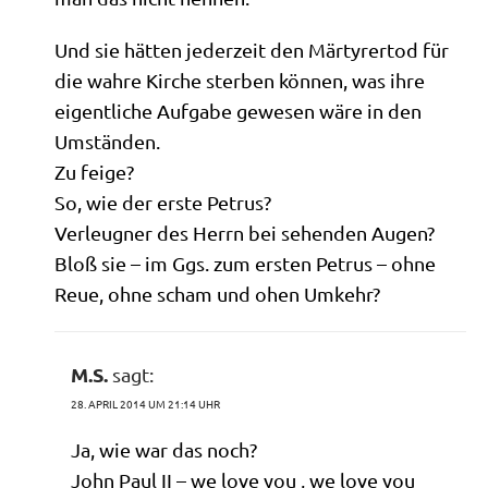
Und sie hät­ten jeder­zeit den Mär­ty­rer­tod für
die wah­re Kir­che ster­ben kön­nen, was ihre
eigent­li­che Auf­ga­be gewe­sen wäre in den
Umständen.
Zu feige?
So, wie der erste Petrus?
Ver­leug­ner des Herrn bei sehen­den Augen?
Bloß sie – im Ggs. zum ersten Petrus – ohne
Reue, ohne scham und ohen Umkehr?
M.S.
sagt:
28. APRIL 2014 UM 21:14 UHR
Ja, wie war das noch?
John Paul II – we love you , we love you