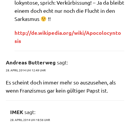
lo­kyn­to­se, sprich: Ver­kür­bissung! – Ja da bleibt
einem doch echt nur noch die Flucht in den
Sarkasmus
!!
http://​de​.wiki​pe​dia​.org/​w​i​k​i​/​A​p​o​c​o​l​o​c​y​n​t​o​
sis
Andreas Butterweg
sagt:
28. APRIL 2014 UM 12:49 UHR
Es scheint doch immer mehr so aus­zu­se­hen, als
wenn Fran­zis­mus gar kein gül­ti­ger Papst ist.
IMEK
sagt:
28. APRIL 2014 UM 18:56 UHR