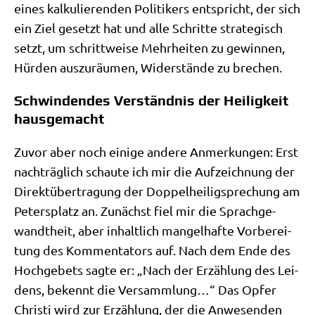
eines kal­ku­lie­ren­den Poli­ti­kers ent­spricht, der sich
ein Ziel gesetzt hat und alle Schrit­te stra­te­gisch
setzt, um schritt­wei­se Mehr­hei­ten zu gewin­nen,
Hür­den aus­zu­räu­men, Wider­stän­de zu brechen.
Schwindendes Verständnis der Heiligkeit
hausgemacht
Zuvor aber noch eini­ge ande­re Anmer­kun­gen: Erst
nach­träg­lich schau­te ich mir die Auf­zeich­nung der
Direkt­über­tra­gung der Dop­pel­hei­lig­spre­chung am
Peters­platz an. Zunächst fiel mir die Sprach­ge­
wandt­heit, aber inhalt­lich man­gel­haf­te Vor­be­rei­
tung des Kom­men­ta­tors auf. Nach dem Ende des
Hoch­ge­bets sag­te er: „Nach der Erzäh­lung des Lei­
dens, bekennt die Ver­samm­lung…“ Das Opfer
Chri­sti wird zur Erzäh­lung, der die Anwe­sen­den