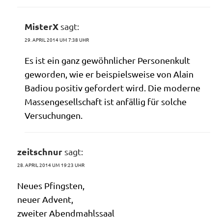
MisterX
sagt:
29. APRIL 2014 UM 7:38 UHR
Es ist ein ganz gewöhn­li­cher Per­so­nen­kult
gewor­den, wie er bei­spiels­wei­se von Alain
Badiou posi­tiv gefor­dert wird. Die moder­ne
Mas­sen­ge­sell­schaft ist anfäl­lig für sol­che
Versuchungen.
zeitschnur
sagt:
28. APRIL 2014 UM 19:23 UHR
Neu­es Pfingsten,
neu­er Advent,
zwei­ter Abendmahlssaal