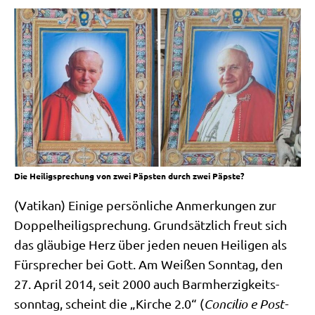
Die Heiligsprechung von zwei Päpsten durch zwei Päpste?
(Vati­kan) Eini­ge per­sön­li­che Anmer­kun­gen zur
Dop­pel­hei­lig­spre­chung. Grund­sätz­lich freut sich
das gläu­bi­ge Herz über jeden neu­en Hei­li­gen als
Für­spre­cher bei Gott. Am Wei­ßen Sonn­tag, den
27. April 2014, seit 2000 auch Barm­her­zig­keits­
sonn­tag, scheint die „Kir­che 2.0“ (
Con­ci­lio e Post-