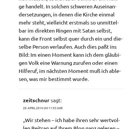
ge han­delt. In sol­chen schwe­ren Aus­ein­an­
der­set­zun­gen, in denen die Kir­che ein­mal
mehr steht, viel­leicht erst­mals so unmit­tel­
bar im direk­ten Rin­gen mit Satan selbst,
kann die Front selbst quer durch ein und die­
sel­be Per­son ver­lau­fen. Auch dies paßt ins
Bild: Im einen Moment kann ich dem gläu­bi­
gen Volk eine War­nung zuru­fen oder einen
Hil­fe­ruf, im näch­sten Moment muß ich able­
sen, was mir bestimmt wurde.
zeitschnur
sagt:
29. APRIL 2014 UM 11:55 UHR
„Wir ste­hen – ich habe ihren sehr wert­vol­
len Bei­trag auf Ihrem Blog ganz gele­sen –