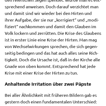
spre­chend anwei­sen. Doch dar­auf ver­zich­tet man
und damit sind wir wie­der bei den Hir­ten und
ihrer Auf­ga­be, der sie nur „kor­ri­giert“ und „modi­
fi­ziert“ nach­kom­men und damit den Glau­ben im
Volk lockern und zer­rüt­ten. Die Kri­se des Glau­bens
ist in erster Linie eine Kri­se der Hir­ten. Man mag
von Wech­sel­wir­kun­gen spre­chen, die sich gegen­
sei­tig bedin­gen und das hat auch alles sei­ne Rich­
tig­keit. Doch die Ursa­che ist, daß in der Kir­che alle
Gna­de von oben kommt. Ent­spre­chend hat jede
Kri­se mit einer Kri­se der Hir­ten zu tun.
Anhaltende Irritation über zwei Päpste
Bei aller Ähn­lich­keit mit frü­he­ren Bil­dern gab es
gestern doch einen fun­da­men­ta­len Unter­schied: