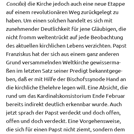
Con­ci­lio
) die Kir­che jedoch auch eine neue Etap­pe
auf einem revo­lu­tio­nä­ren Weg zurück­ge­legt zu
haben. Um einen sol­chen han­delt es sich mit
zuneh­men­der Deut­lich­keit für jene Gläu­bi­gen, die
nicht fromm welt­ent­rückt auf jede Beob­ach­tung
des aktu­el­len kirch­li­chen Lebens ver­zich­ten. Papst
Fran­zis­kus hat der sich aus einem ganz ande­ren
Grund ver­sam­meln­den Welt­kir­che gewis­ser­ma­
ßen im letz­ten Satz sei­ner Pre­digt bekannt­ge­ge­
ben, daß er mit Hil­fe der Bischofs­syn­ode Hand an
die kirch­li­che Ehe­leh­re legen will. Eine Absicht, die
rund um das Kar­di­nals­kon­si­sto­ri­um Ende Febru­ar
bereits indi­rekt deut­lich erkenn­bar wur­de. Auch
jetzt sprach der Papst ver­deckt und doch offen,
offen und doch ver­deckt. Eine Vor­ge­hens­wei­se,
die sich für einen Papst nicht ziemt, son­dern dem