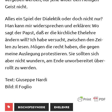
Geist nicht.
Alles ein Spiel der Dia­lek­tik oder doch nicht nur?
Man kann mir wider­spre­chen und erklä­ren: Wo
sagt der Papst, daß er die kirch­li­che Ehe­leh­re
ändern will? Ich habe ver­sucht, zwi­schen den Zei­
len zu lesen. Mögen die recht haben, die gegen
mei­ne Aus­le­gung pro­te­stie­ren. Sie soll­ten sich
aber nicht wun­dern, am Ende unvor­be­rei­tet über­
rollt zu werden.
Text: Giu­sep­pe Nardi
Bild: Il Foglio
BISCHOFSSYNODE
EHELEHRE