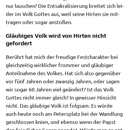
nur lau­schen? Die Ent­sa­kra­li­sie­rung brei­tet sich lei­
der im Volk Got­tes aus, weil sei­ne Hir­ten sie mit­
tra­gen oder sogar anstoßen.
Gläubiges Volk wird von Hirten nicht
gefordert
Berührt hat mich der freu­di­ge Fest­cha­rak­ter bei
gleich­zei­tig wirk­li­cher from­mer und gläu­bi­ger
Anteil­nah­me des Vol­kes. Hat sich also gegen­über
vor fünf Jah­ren oder zwan­zig Jah­ren, oder sagen
wir sogar 60 Jah­ren viel geän­dert? Ist das Volk
Got­tes nicht immer gleich? In gewis­ser Hin­sicht
nicht. Das gläu­bi­ge Volk ist folg­sam. Es wür­de
auch heu­te noch am Peters­platz bei der Wand­lung
geschlos­sen knien, und eben­so wenn der Papst
den fei­er­li­chen Segen spen­det. Wür­de man es ent­