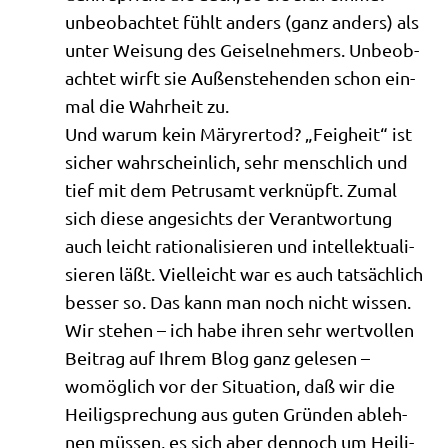
unbe­ob­ach­tet fühlt anders (ganz anders) als
unter Wei­sung des Gei­sel­neh­mers. Unbe­ob­
ach­tet wirft sie Außen­ste­hen­den schon ein­
mal die Wahr­heit zu.
Und war­um kein Märy­rer­tod? „Feig­heit“ ist
sicher wahr­schein­lich, sehr mensch­lich und
tief mit dem Petrus­amt ver­knüpft. Zumal
sich die­se ange­sichts der Ver­ant­wor­tung
auch leicht ratio­na­li­sie­ren und intel­lek­tua­li­
sie­ren läßt. Viel­leicht war es auch tat­säch­lich
bes­ser so. Das kann man noch nicht wissen.
Wir ste­hen – ich habe ihren sehr wert­vol­len
Bei­trag auf Ihrem Blog ganz gele­sen –
womög­lich vor der Situa­ti­on, daß wir die
Hei­lig­spre­chung aus guten Grün­den ableh­
nen müs­sen, es sich aber den­noch um Hei­li­