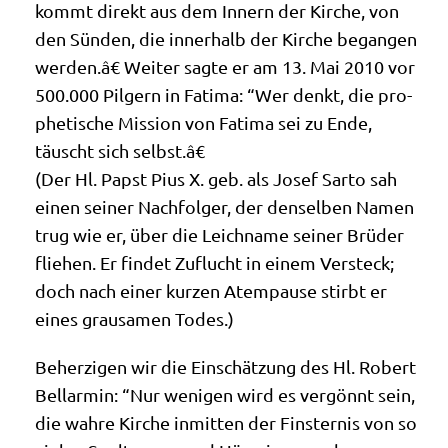
kommt direkt aus dem Innern der Kir­che, von
den Sün­den, die inner­halb der Kir­che began­gen
werden.â€ Wei­ter sag­te er am 13. Mai 2010 vor
500.000 Pil­gern in Fati­ma: “Wer denkt, die pro­
phe­ti­sche Mis­si­on von Fati­ma sei zu Ende,
täuscht sich selbst.â€
(Der Hl. Papst Pius X. geb. als Josef Sar­to sah
einen sei­ner Nach­fol­ger, der den­sel­ben Namen
trug wie er, über die Leich­na­me sei­ner Brü­der
flie­hen. Er fin­det Zuflucht in einem Ver­steck;
doch nach einer kur­zen Atem­pau­se stirbt er
eines grau­sa­men Todes.)
Beher­zi­gen wir die Ein­schät­zung des Hl. Robert
Bell­ar­min: “Nur weni­gen wird es ver­gönnt sein,
die wah­re Kir­che inmit­ten der Fin­ster­nis von so