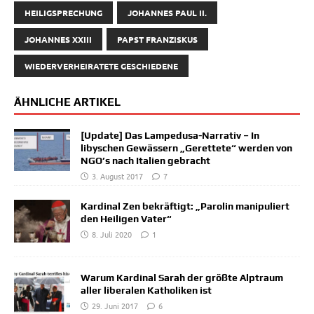
HEILIGSPRECHUNG
JOHANNES PAUL II.
JOHANNES XXIII
PAPST FRANZISKUS
WIEDERVERHEIRATETE GESCHIEDENE
ÄHNLICHE ARTIKEL
[Update] Das Lampedusa-Narrativ – In
libyschen Gewässern „Gerettete“ werden von
NGO’s nach Italien gebracht
3. August 2017
7
Kardinal Zen bekräftigt: „Parolin manipuliert
den Heiligen Vater“
8. Juli 2020
1
Warum Kardinal Sarah der größte Alptraum
aller liberalen Katholiken ist
29. Juni 2017
6