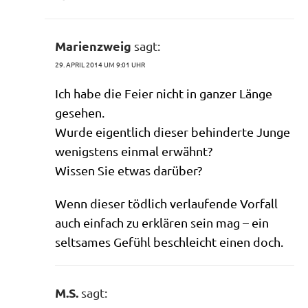
Marienzweig
sagt:
29. APRIL 2014 UM 9:01 UHR
Ich habe die Fei­er nicht in gan­zer Län­ge
gesehen.
Wur­de eigent­lich die­ser behin­der­te Jun­ge
wenig­stens ein­mal erwähnt?
Wis­sen Sie etwas darüber?
Wenn die­ser töd­lich ver­lau­fen­de Vor­fall
auch ein­fach zu erklä­ren sein mag – ein
selt­sa­mes Gefühl beschleicht einen doch.
M.S.
sagt: