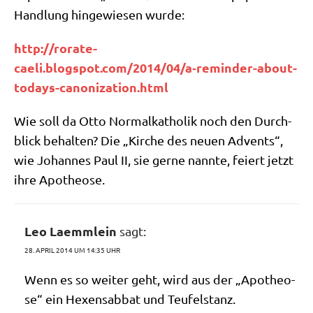
Hand­lung hin­ge­wie­sen wurde:
http://rorate-
caeli.blogspot.com/2014/04/a‑reminder-about-
todays-canonization.html
Wie soll da Otto Nor­mal­ka­tho­lik noch den Durch­
blick behal­ten? Die „Kir­che des neu­en Advents“,
wie Johan­nes Paul II, sie ger­ne nann­te, fei­ert jetzt
ihre Apotheose.
Leo Laemmlein
sagt:
28. APRIL 2014 UM 14:35 UHR
Wenn es so wei­ter geht, wird aus der „Apo­theo­
se“ ein Hexen­sab­bat und Teufelstanz.