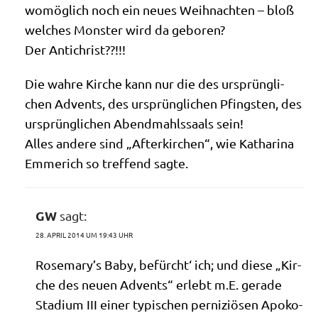
womög­lich noch ein neu­es Weih­nach­ten – bloß
wel­ches Mon­ster wird da geboren?
Der Antichrist??!!!
Die wah­re Kir­che kann nur die des ursprüng­li­
chen Advents, des ursprüng­li­chen Pfing­sten, des
ursprüng­li­chen Abend­mahls­saals sein!
Alles ande­re sind „After­kir­chen“, wie Katha­ri­na
Emme­rich so tref­fend sagte.
GW
sagt:
28. APRIL 2014 UM 19:43 UHR
Rosemary’s Baby, befürcht‘ ich; und die­se „Kir­
che des neu­en Advents“ erlebt m.E. gera­de
Sta­di­um III einer typi­schen per­ni­ziö­sen Apo­ko­