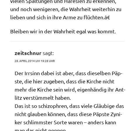
vie­len Spal­tun­gen und Häre­si­en zu erken­nen,
und noch weni­ge­ren, die Wahr­heit wei­ter­hin zu
lie­ben und sich in ihre Arme zu flüchten.â€
Blei­ben wir in der Wahr­heit egal was kommt.
zeitschnur
sagt:
28. APRIL 2014 UM 19:28 UHR
Der Irr­sinn dabei ist aber, dass die­sel­ben Päp­
ste, die hier zuge­ben, dass die Kir­che nicht
mehr die Kir­che sein wird, eigen­hän­dig ihr Ant­
litz ver­stüm­melt haben.
Das ist so schi­zo­phren, dass vie­le Gläu­bi­ge das
nicht glau­ben kön­nen, dass die­se Päp­ste Zyni­
ker schlimm­ster Sor­te waren – anders kann
man das nicht nennen.