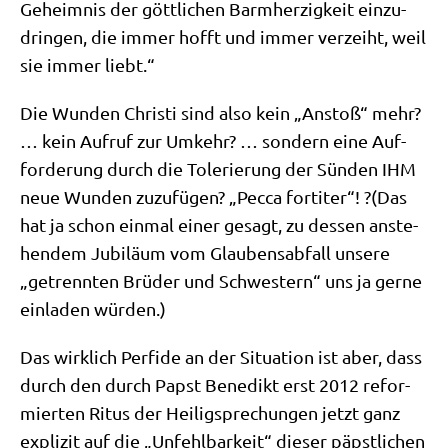
Geheim­nis der gött­li­chen Barm­her­zig­keit ein­zu­
drin­gen, die immer hofft und immer ver­zeiht, weil
sie immer liebt.“
Die Wun­den Chri­sti sind also kein „Anstoß“ mehr?
… kein Auf­ruf zur Umkehr? … son­dern eine Auf­
for­de­rung durch die Tole­rie­rung der Sün­den IHM
neue Wun­den zuzu­fü­gen? „Pec­ca for­ti­ter“! ?(Das
hat ja schon ein­mal einer gesagt, zu des­sen anste­
hen­dem Jubi­lä­um vom Glau­bens­ab­fall unse­re
„getrenn­ten Brü­der und Schwe­stern“ uns ja ger­ne
ein­la­den würden.)
Das wirk­lich Per­fi­de an der Situa­ti­on ist aber, dass
durch den durch Papst Bene­dikt erst 2012 refor­
mier­ten Ritus der Hei­lig­spre­chun­gen jetzt ganz
expli­zit auf die „Unfehl­bar­keit“ die­ser päpst­li­chen