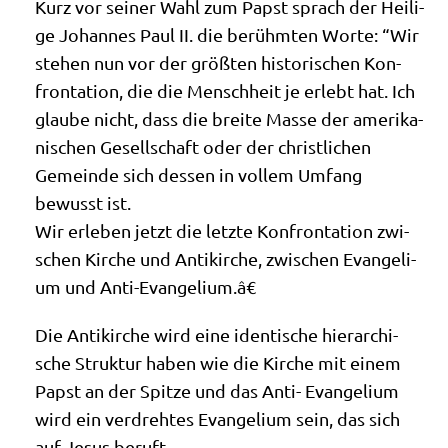
Kurz vor sei­ner Wahl zum Papst sprach der Hei­li­
ge Johan­nes Paul II. die berühm­ten Wor­te: “Wir
ste­hen nun vor der größ­ten histo­ri­schen Kon­
fron­ta­ti­on, die die Mensch­heit je erlebt hat. Ich
glau­be nicht, dass die brei­te Mas­se der ame­ri­ka­
ni­schen Gesell­schaft oder der christ­li­chen
Gemein­de sich des­sen in vol­lem Umfang
bewusst ist.
Wir erle­ben jetzt die letz­te Kon­fron­ta­ti­on zwi­
schen Kir­che und Anti­kir­che, zwi­schen Evan­ge­li­
um und Anti-Evangelium.â€
Die Anti­kir­che wird eine iden­ti­sche hier­ar­chi­
sche Struk­tur haben wie die Kir­che mit einem
Papst an der Spit­ze und das Anti- Evan­ge­li­um
wird ein ver­dreh­tes Evan­ge­li­um sein, das sich
auf Jesus beruft.