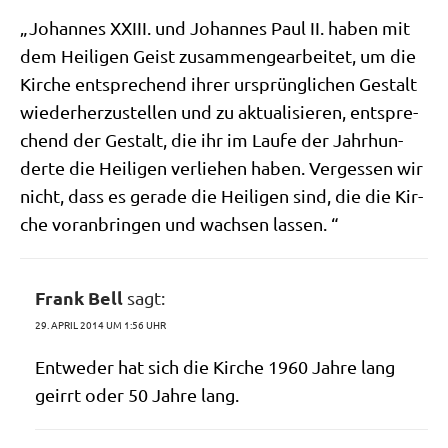
„Johan­nes XXIII. und Johan­nes Paul II. haben mit
dem Hei­li­gen Geist zusam­men­ge­ar­bei­tet, um die
Kir­che ent­spre­chend ihrer ursprüng­li­chen Gestalt
wie­der­her­zu­stel­len und zu aktua­li­sie­ren, ent­spre­
chend der Gestalt, die ihr im Lau­fe der Jahr­hun­
der­te die Hei­li­gen ver­lie­hen haben. Ver­ges­sen wir
nicht, dass es gera­de die Hei­li­gen sind, die die Kir­
che vor­an­brin­gen und wach­sen lassen. “
Frank Bell
sagt:
29. APRIL 2014 UM 1:56 UHR
Ent­we­der hat sich die Kir­che 1960 Jah­re lang
geirrt oder 50 Jah­re lang.