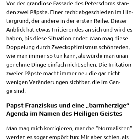
Vor der gran­dio­se Fas­sa­de des Peters­doms stan­
den zwei Päp­ste. Einer recht abge­schie­den im Hin­
ter­grund, der ande­re in der ersten Rei­he. Die­ser
Anblick hat etwas Irri­tie­ren­des an sich und wird es
haben, bis die­se Situa­ti­on endet. Man mag die­se
Dop­pe­lung durch Zweck­op­ti­mis­mus schön­re­den,
wie man immer so tun kann, als wür­de man unan­
ge­neh­me Din­ge ein­fach nicht sehen. Die Irri­ta­ti­on
zwei­er Päp­ste macht immer neu die gar nicht
weni­gen Ver­än­de­run­gen sicht­bar, die im Gan­
ge sind.
Papst Franziskus und eine „barmherzige“
Agenda im Namen des Heiligen Geistes
Man mag mich kor­ri­gie­ren, man­che “Nor­ma­li­sten“
wer­den es sogar empört tun: Mir aber schien, als