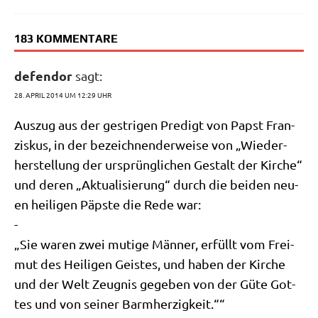
183 KOMMENTARE
defendor
sagt:
28. APRIL 2014 UM 12:29 UHR
Aus­zug aus der gest­ri­gen Pre­digt von Papst Fran­
zis­kus, in der bezeich­nen­der­wei­se von „Wie­der­
her­stel­lung der ursprüng­li­chen Gestalt der Kir­che“
und deren „Aktua­li­sie­rung“ durch die bei­den neu­
en hei­li­gen Päp­ste die Rede war:
-
„Sie waren zwei muti­ge Män­ner, erfüllt vom Frei­
mut des Hei­li­gen Gei­stes, und haben der Kir­che
und der Welt Zeug­nis gege­ben von der Güte Got­
tes und von sei­ner Barmherzigkeit.““