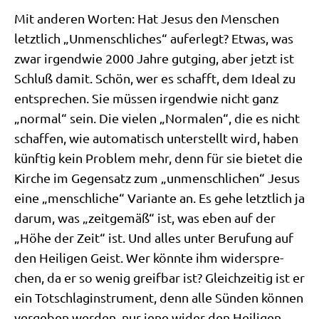
Mit ande­ren Wor­ten: Hat Jesus den Men­schen
letzt­lich „Unmensch­li­ches“ auf­er­legt? Etwas, was
zwar irgend­wie 2000 Jah­re gut­ging, aber jetzt ist
Schluß damit. Schön, wer es schafft, dem Ide­al zu
ent­spre­chen. Sie müs­sen irgend­wie nicht ganz
„nor­mal“ sein. Die vie­len „Nor­ma­len“, die es nicht
schaf­fen, wie auto­ma­tisch unter­stellt wird, haben
künf­tig kein Pro­blem mehr, denn für sie bie­tet die
Kir­che im Gegen­satz zum „unmensch­li­chen“ Jesus
eine „mensch­li­che“ Vari­an­te an. Es gehe letzt­lich ja
dar­um, was „zeit­ge­mäß“ ist, was eben auf der
„Höhe der Zeit“ ist. Und alles unter Beru­fung auf
den Hei­li­gen Geist. Wer könn­te ihm wider­spre­
chen, da er so wenig greif­bar ist? Gleich­zei­tig ist er
ein Tot­schlag­in­stru­ment, denn alle Sün­den kön­nen
ver­ge­ben wer­den, nur jene wider den Hei­li­gen