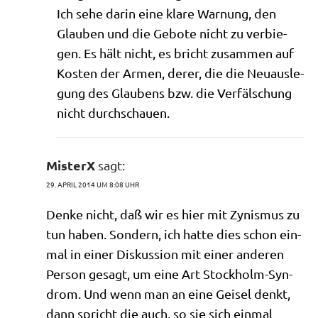
Ich sehe dar­in eine kla­re War­nung, den
Glau­ben und die Gebo­te nicht zu ver­bie­
gen. Es hält nicht, es bricht zusam­men auf
Kosten der Armen, derer, die die Neu­aus­le­
gung des Glau­bens bzw. die Ver­fäl­schung
nicht durchschauen.
MisterX
sagt:
29. APRIL 2014 UM 8:08 UHR
Den­ke nicht, daß wir es hier mit Zynis­mus zu
tun haben. Son­dern, ich hat­te dies schon ein­
mal in einer Dis­kus­si­on mit einer ande­ren
Per­son gesagt, um eine Art Stock­holm-Syn­
drom. Und wenn man an eine Gei­sel denkt,
dann spricht die auch, so sie sich ein­mal