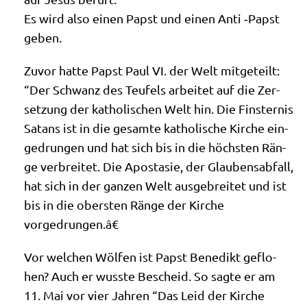
Es wird also einen Papst und einen Anti ‑Papst
geben.
Zuvor hat­te Papst Paul VI. der Welt mit­ge­teilt:
“Der Schwanz des Teu­fels arbei­tet auf die Zer­
set­zung der katho­li­schen Welt hin. Die Fin­ster­nis
Satans ist in die gesam­te katho­li­sche Kir­che ein­
ge­drun­gen und hat sich bis in die höch­sten Rän­
ge ver­brei­tet. Die Apo­sta­sie, der Glau­bens­ab­fall,
hat sich in der gan­zen Welt aus­ge­brei­tet und ist
bis in die ober­sten Rän­ge der Kir­che
vorgedrungen.â€
Vor wel­chen Wöl­fen ist Papst Bene­dikt geflo­
hen? Auch er wuss­te Bescheid. So sag­te er am
11. Mai vor vier Jah­ren “Das Leid der Kir­che