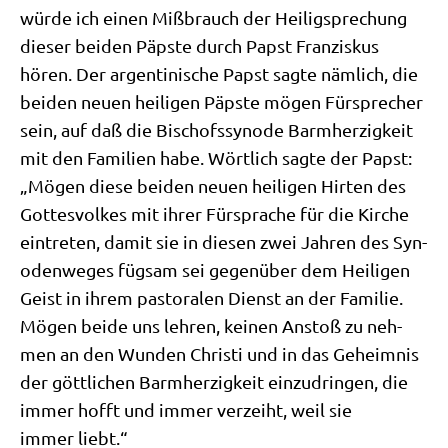
wür­de ich einen Miß­brauch der Hei­lig­spre­chung
die­ser bei­den Päp­ste durch Papst Fran­zis­kus
hören. Der argen­ti­ni­sche Papst sag­te näm­lich, die
bei­den neu­en hei­li­gen Päp­ste mögen Für­spre­cher
sein, auf daß die Bischofs­syn­ode Barm­her­zig­keit
mit den Fami­li­en habe. Wört­lich sag­te der Papst:
„Mögen die­se bei­den neu­en hei­li­gen Hir­ten des
Got­tes­vol­kes mit ihrer Für­spra­che für die Kir­che
ein­tre­ten, damit sie in die­sen zwei Jah­ren des Syn­
oden­we­ges füg­sam sei gegen­über dem Hei­li­gen
Geist in ihrem pasto­ra­len Dienst an der Fami­lie.
Mögen bei­de uns leh­ren, kei­nen Anstoß zu neh­
men an den Wun­den Chri­sti und in das Geheim­nis
der gött­li­chen Barm­her­zig­keit ein­zu­drin­gen, die
immer hofft und immer ver­zeiht, weil sie
immer liebt.“