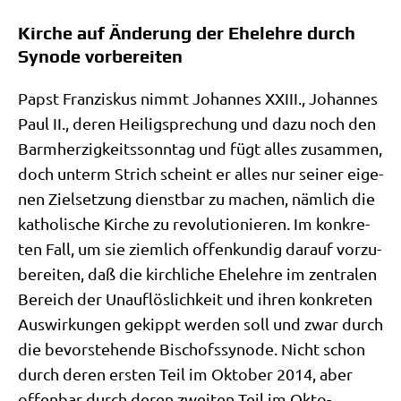
Kirche auf Änderung der Ehelehre durch
Synode vorbereiten
Papst Fran­zis­kus nimmt Johan­nes XXIII., Johan­nes
Paul II., deren Hei­lig­spre­chung und dazu noch den
Barm­her­zig­keits­sonn­tag und fügt alles zusam­men,
doch unterm Strich scheint er alles nur sei­ner eige­
nen Ziel­set­zung dienst­bar zu machen, näm­lich die
katho­li­sche Kir­che zu revo­lu­tio­nie­ren. Im kon­kre­
ten Fall, um sie ziem­lich offen­kun­dig dar­auf vor­zu­
be­rei­ten, daß die kirch­li­che Ehe­leh­re im zen­tra­len
Bereich der Unauf­lös­lich­keit und ihren kon­kre­ten
Aus­wir­kun­gen gekippt wer­den soll und zwar durch
die bevor­ste­hen­de Bischofs­syn­ode. Nicht schon
durch deren ersten Teil im Okto­ber 2014, aber
offen­bar durch deren zwei­ten Teil im Okto­