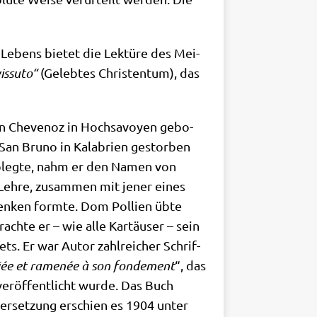
n Lebens bie­tet die Lek­tü­re des Mei­
 vissuto“
(Geleb­tes Chri­sten­tum), das
n Che­ve­noz in Hoch­sa­voy­en gebo­
San Bru­no in Kala­bri­en gestor­ben
e ableg­te, nahm er den Namen von
n Leh­re, zusam­men mit jener eines
en­ken form­te. Dom Pol­li­en übte
ach­te er – wie alle Kar­täu­ser – sein
ts. Er war Autor zahl­rei­cher Schrif­
li­fi­ée et ramenée à son fon­de­ment
“, das
­öf­fent­licht wur­de. Das Buch
ber­set­zung erschien es 1904 unter