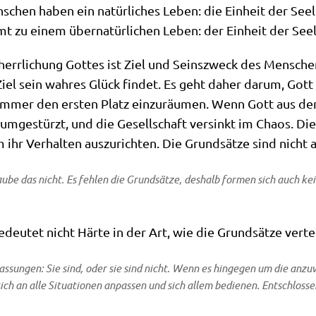
schen haben ein natür­li­ches Leben: die Ein­heit der See­
 zu einem über­na­tür­li­chen Leben: der Ein­heit der See­
herr­li­chung Got­tes ist Ziel und Seins­zweck des Men­sche
Ziel sein wah­res Glück fin­det. Es geht daher dar­um, G
 immer den ersten Platz ein­zu­räu­men. Wenn Gott aus den
 umge­stürzt, und die Gesell­schaft ver­sinkt im Cha­os. D
 ihr Ver­hal­ten aus­zu­rich­ten. Die Grund­sät­ze sind nicht
­be das nicht. Es feh­len die Grund­sät­ze, des­halb for­men sich auch kei
edeu­tet nicht Här­te in der Art, wie die Grund­sät­ze ver­t
as­sun­gen: Sie sind, oder sie sind nicht. Wenn es hin­ge­gen um die anzu
ch an alle Situa­tio­nen anpas­sen und sich allem bedie­nen. Ent­schlos­se