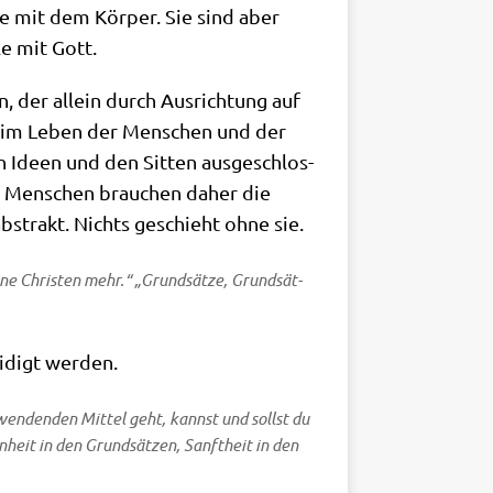
le mit dem Kör­per. Sie sind aber
le mit Gott.
n, der allein durch Aus­rich­tung auf
ott im Leben der Men­schen und der
 Ideen und den Sit­ten aus­ge­schlos­
ie Men­schen brau­chen daher die
 abstrakt. Nichts geschieht ohne sie.
­ne Chri­sten mehr.“ „Grund­sät­ze, Grund­sät­
ei­digt werden.
­wen­den­den Mit­tel geht, kannst und sollst du
n­heit in den Grund­sät­zen, Sanft­heit in den