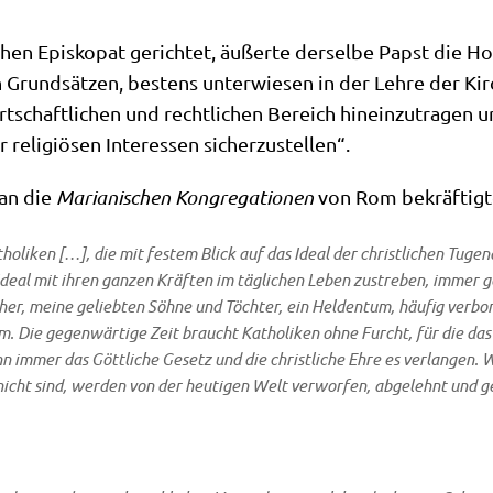
chen Epi­sko­pat gerich­tet, äußer­te der­sel­be Papst die Ho
rund­sät­zen, bestens unter­wie­sen in der Leh­re der Kir­
rt­schaft­li­chen und recht­li­chen Bereich hin­ein­zu­tra­gen 
 reli­giö­sen Inter­es­sen sicherzustellen“.
 an die
Maria­ni­schen Kon­gre­ga­tio­nen
von Rom bekräf­tig­te
­li­ken […], die mit festem Blick auf das Ide­al der christ­li­chen Tugend,
Ide­al mit ihren gan­zen Kräf­ten im täg­li­chen Leben zustre­ben, immer 
her, mei­ne gelieb­ten Söh­ne und Töch­ter, ein Hel­den­tum, häu­fig ver­bo
­um. Die gegen­wär­ti­ge Zeit braucht Katho­li­ken ohne Furcht, für die da
 immer das Gött­li­che Gesetz und die christ­li­che Ehre es ver­lan­gen. W
icht sind, wer­den von der heu­ti­gen Welt ver­wor­fen, abge­lehnt und g