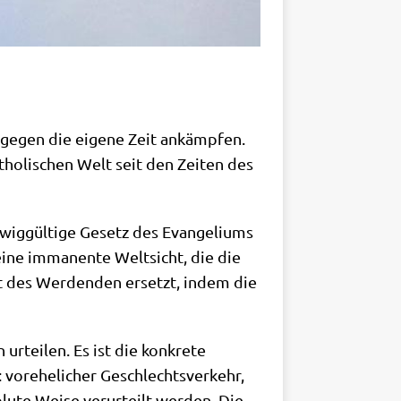
r gegen die eige­ne Zeit ankämp­fen.
tho­li­schen Welt seit den Zei­ten des
ewig­gül­ti­ge Gesetz des Evan­ge­li­ums
 eine imma­nen­te Welt­sicht, die die
mat des Wer­den­den ersetzt, indem die
rtei­len. Es ist die kon­kre­te
vor­ehe­li­cher Geschlechts­ver­kehr,
lu­te Wei­se ver­ur­teilt wer­den. Die