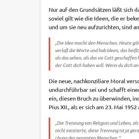
Nur auf den Grund­sät­zen läßt sich d
soviel gilt wie die Ideen, die er beken
und um sie neu auf­zu­rich­ten, sind a
„Die Idee macht den Men­schen. Heu­te gibt
ver­laß die Wor­te und hab Ideen, das heißt,
als das sehen, als das sie Gott geschaf­fen h
der Gott dich haben will. Wenn du dich an 
Die neue, nach­kon­zi­lia­re Moral ve
undurch­führ­bar sei und schafft eine
ein, die­sen Bruch zu über­win­den, ind
Pius XII., als er sich am 23. Mai 195
„Die Tren­nung von Reli­gi­on und Leben, als 
nicht exi­stier­te, die­se Tren­nung ist ja ger
chung des gesam­ten Menschen.“