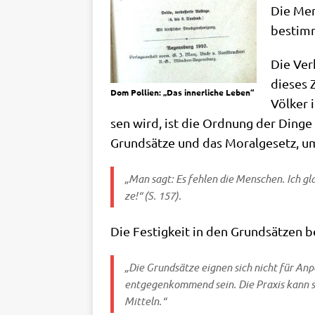
Die Men­
bestimmt
Die Ver­
die­ses 
Dom Pol­li­en: „Das inner­li­che Leben“
Völ­ker
sen wird, ist die Ord­nung der Din­ge
Grund­sät­ze und das Moral­ge­setz, um
„Man sagt: Es feh­len die Men­schen. Ich glau
ze!“ (S. 157).
Die Festig­keit in den Grund­sät­zen b
„Die Grund­sät­ze eig­nen sich nicht für Anp
ent­ge­gen­kom­mend sein. Die Pra­xis kann si
Mitteln.“