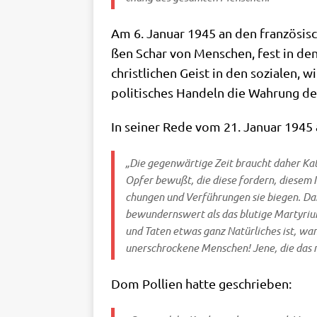
Am 6. Janu­ar 1945 an den fran­zö­si­s
ßen Schar von Men­schen, fest in den G
christ­li­chen Geist in den sozia­len, wi
poli­ti­sches Han­deln die Wah­rung der
In sei­ner Rede vom 21. Janu­ar 1945
„Die gegen­wär­ti­ge Zeit braucht daher Katho
Opfer bewußt, die die­se for­dern, die­sem 
chun­gen und Ver­füh­run­gen sie bie­gen. Da
bewun­derns­wert als das blu­ti­ge Mar­ty­ri
und Taten etwas ganz Natür­li­ches ist, wann
uner­schrocke­ne Men­schen! Jene, die das n
Dom Pol­li­en hat­te geschrieben: