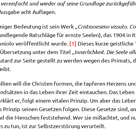
ver­ein­facht und wie­der auf sei­ne Grund­la­ge zurück­ge­fü
Aus­ga­be acht Auflagen.
i­ger Bedeu­tung ist sein Werk „
Cri­stia­ne­si­mo vissuto. Con
nd­le­gen­de Rat­schlä­ge für ern­ste See­len), das 1904 in 
[1]
onio­lo ver­öf­fent­licht wur­de.
Die­ses kur­ze geist­li­che
. Über­set­zung unter dem Titel „
Inner­lich­keit. Die See­le al
­t­ard zur Sei­te gestellt zu wer­den wegen des Pri­mats, 
eibt.
li­en will die Chri­sten for­men, die tap­fe­ren Her­zens und 
d­sät­zen in das Leben ihrer Zeit ein­tau­chen. Das Lebe
rklärt er, folgt einem vita­len Prin­zip. Um aber das Leben v
Prin­zip sei­nen Geset­zen fol­gen. Die­se Geset­ze sind, an
nd die Men­schen fest­ste­hend. Wer sie miß­ach­tet, und n
s zu tun, ist zur Selbst­zer­stö­rung verurteilt.