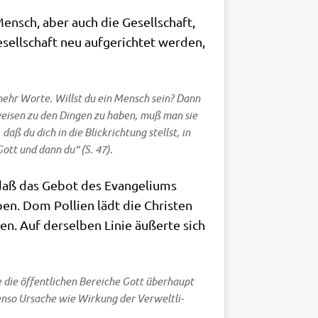
ensch, aber auch die Gesell­schaft,
sell­schaft neu auf­ge­rich­tet wer­den,
 mehr Wor­te. Willst du ein Mensch sein? Dann
t­wei­sen zu den Din­gen zu haben, muß man sie
daß du dich in die Blick­rich­tung stellst, in
Gott und dann du“ (S. 47).
daß das Gebot des Evan­ge­li­ums
en. Dom Pol­li­en lädt die Chri­sten
ben. Auf der­sel­ben Linie äußer­te sich
e die öffent­li­chen Berei­che Gott über­haupt
ben­so Ursa­che wie Wir­kung der Ver­welt­li­