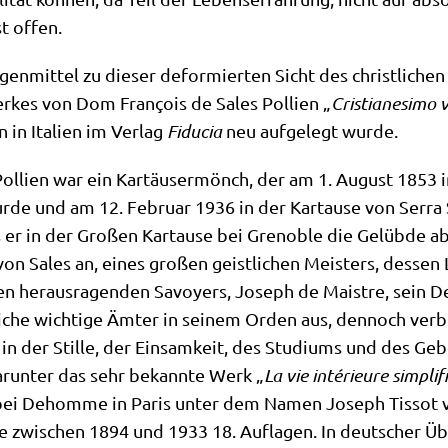
st offen.
en­mit­tel zu die­ser defor­mier­ten Sicht des christ­li­che
er­kes von Dom Fran­çois de Sales Pol­li­en „
Cri­stia­ne­si­mo
in Ita­li­en im Ver­lag
Fidu­cia
neu auf­ge­legt wurde.
l­li­en war ein Kar­täu­ser­mönch, der am 1. August 1853 i
r­de und am 12. Febru­ar 1936 in der Kar­tau­se von Ser­ra 
ls er in der Gro­ßen Kar­tau­se bei Gre­no­ble die Gelüb­d
von Sales an, eines gro­ßen geist­li­chen Mei­sters, des­se
en her­aus­ra­gen­den Savoy­ers, Joseph de Maist­re, sein D
i­che wich­ti­ge Ämter in sei­nem Orden aus, den­noch ver­br
in der Stil­le, der Ein­sam­keit, des Stu­di­ums und des Gebe
ar­un­ter das sehr bekann­te Werk „
La vie inté­ri­eu­re sim­p
ei Dehom­me in Paris unter dem Namen Joseph Tis­sot ver
te zwi­schen 1894 und 1933 18. Auf­la­gen. In deut­scher Ü