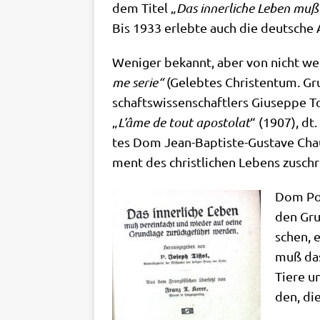
dem Titel „
Das inner­li­che Leben muß 
Bis 1933 erleb­te auch die deut­sche 
Weni­ger bekannt, aber von nicht wen
me serie“
(Geleb­tes Chri­sten­tum. Gru
schafts­wis­sen­schaft­lers Giu­sep­pe T
„
L’âme de tout apo­sto­lat
“ (1907), dt
tes Dom Jean-Bap­ti­ste-Gust­ave Chau
ment des christ­li­chen Lebens zuschr
Dom Pol­
den Grun
schen, e
muß das 
Tie­re u
den, die