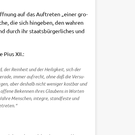
ff­nung auf das Auf­tre­ten „einer gro­
che, die sich hin­ge­ben, den wah­ren
und durch ihr staats­bür­ger­li­ches und
 Pius XII.:
 der Rein­heit und der Hei­lig­keit, sich der
gera­de, immer auf­recht, ohne daß die Ver­su­
r­gen, aber des­halb nicht weni­ger kost­bar und
s offe­ne Beken­nen ihres Glau­bens in Wor­ten
ah­re Men­schen, inte­gre, stand­fe­ste und
etreten.“