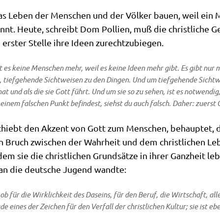
as Leben der Men­schen und der Völ­ker bau­en, weil ein M
nt. Heu­te, schreibt Dom Pol­li­en, muß die christ­li­che Ge
n erster Stel­le ihre Ideen zurechtzubiegen.
 es kei­ne Men­schen mehr, weil es kei­ne Ideen mehr gibt. Es gibt nur
 tief­ge­hen­de Sicht­wei­sen zu den Din­gen. Und um tief­ge­hen­de Sich
at und als die sie Gott führt. Und um sie so zu sehen, ist es not­wen­dig, 
einem fal­schen Punkt befin­dest, siehst du auch falsch. Daher: zuerst 
r­schiebt den Akzent von Gott zum Men­schen, behaup­tet, 
n Bruch zwi­schen der Wahr­heit und dem christ­li­chen Leb
em sie die christ­li­chen Grund­sät­ze in ihrer Ganz­heit le
2 an die deut­sche Jugend wandte:
ob für die Wirk­lich­keit des Daseins, für den Beruf, die Wirt­schaft, all
a­de eines der Zei­chen für den Ver­fall der christ­li­chen Kul­tur; sie ist e