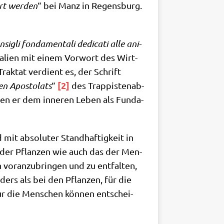
hrt wer­den
“ bei Manz in Regens­burg.
­sig­li fon­da­men­ta­li dedi­ca­ti alle ani­
Ita­li­en mit einem Vor­wort des Wirt­
 Trak­tat ver­dient es, der Schrift
[2]
len Apo­sto­lats
“
des Trap­pi­sten­ab­
den er dem inne­ren Leben als Fun­da­
mit abso­lu­ter Stand­haf­tig­keit in
n der Pflan­zen wie auch das der Men­
or­an­zu­brin­gen und zu ent­fal­ten,
ders als bei den Pflan­zen, für die
ur die Men­schen kön­nen ent­schei­