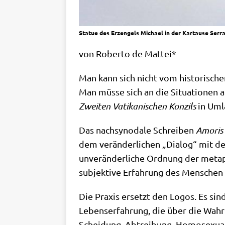
Statue des Erzengels Michael in der Kartause Serra
von Rober­to de Mattei*
Man kann sich nicht vom histo­ri­sche
Man müs­se sich an die Situa­tio­nen an
Zwei­ten Vati­ka­ni­schen Kon­zils
in Umla
Das nach­syn­oda­le Schrei­ben
Amo­ris l
dem ver­än­der­li­chen „Dia­log“ mit d
unver­än­der­li­che Ord­nung der meta­
sub­jek­ti­ve Erfah­rung des Men­schen 
Die Pra­xis ersetzt den Logos. Es sind
Lebens­er­fah­rung, die über die Wahr­h
Schei­dung, Abtrei­bung, Homo­se­xua­li