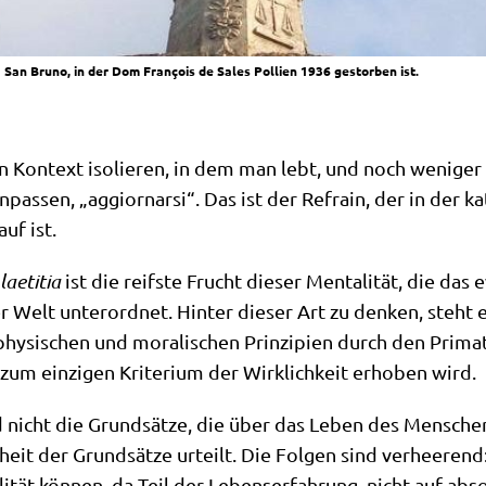
 San Bruno, in der Dom François de Sales Pollien 1936 gestorben ist.
n Kon­text iso­lie­ren, in dem man lebt, und noch weni­ge
pas­sen, „aggiorn­ar­si“. Das ist der Refrain, der in der ka
uf ist.
ae­ti­tia
ist die reif­ste Frucht die­ser Men­ta­li­tät, die das 
er Welt unter­ord­net. Hin­ter die­ser Art zu den­ken, steht
phy­si­schen und mora­li­schen Prin­zi­pi­en durch den Pri­
zum ein­zi­gen Kri­te­ri­um der Wirk­lich­keit erho­ben wird.
 nicht die Grund­sät­ze, die über das Leben des Men­schen u
eit der Grund­sät­ze urteilt. Die Fol­gen sind ver­hee­rend: 
­tät kön­nen, da Teil der Lebens­er­fah­rung, nicht auf abso­