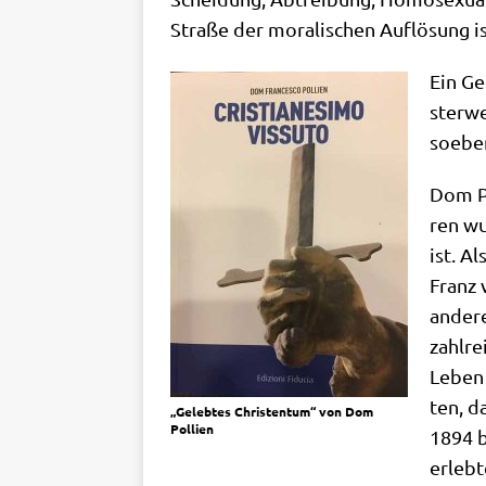
Stra­ße der mora­li­schen Auf­lö­sung i
Ein Geg
ster­w
soeben 
Dom Po
ren wu
ist. A
Franz 
ande­r
zahl­re
Leben 
ten, d
„Geleb­tes Chri­sten­tum“ von Dom
Pollien
1894 b
erleb­