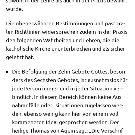
sowohl in der Leh­re als auch in der Pra­xis bewahrt
wurde.
Die oben­er­wähn­ten Bestim­mun­gen und pasto­ra­
len Richt­li­ni­en wider­spre­chen zudem in der Pra­xis
den fol­gen­den Wahr­hei­ten und Leh­ren, die die
katho­li­sche Kir­che unun­ter­bro­chen und als sicher
gelehrt hat.
Die Befol­gung der Zehn Gebo­te Got­tes, beson­
ders des Sech­sten Gebo­tes, ist aus­nahms­los für
jede Per­son immer und in jeder Situa­ti­on ver­
bind­lich. In die­sem Bereich kön­nen kei­ne Aus­
nah­me­fäl­le oder ‑situa­tio­nen zuge­las­sen wer­
den, eben­so wenig kann hier von einem voll­
kom­me­ne­ren Ide­al gespro­chen wer­den. Der
hei­li­ge Tho­mas von Aquin sagt: „Die Vor­schrif­