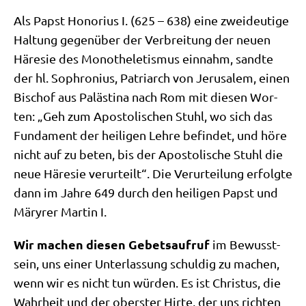
Als Papst Hono­ri­us I. (625 – 638) eine zwei­deu­ti­ge
Hal­tung gegen­über der Ver­brei­tung der neu­en
Häre­sie des Mono­the­le­tis­mus ein­nahm, sand­te
der hl. Sophro­ni­us, Patri­arch von Jeru­sa­lem, einen
Bischof aus Palä­sti­na nach Rom mit die­sen Wor­
ten: „Geh zum Apo­sto­li­schen Stuhl, wo sich das
Fun­da­ment der hei­li­gen Leh­re befin­det, und höre
nicht auf zu beten, bis der Apo­sto­li­sche Stuhl die
neue Häre­sie ver­ur­teilt“. Die Ver­ur­tei­lung erfolg­te
dann im Jah­re 649 durch den hei­li­gen Papst und
Märy­rer Mar­tin I.
Wir machen die­sen
Gebets­auf­ruf
im Bewusst­
sein, uns einer Unter­las­sung schul­dig zu machen,
wenn wir es nicht tun wür­den. Es ist Chri­stus, die
Wahr­heit und der ober­ster Hir­te, der uns rich­ten