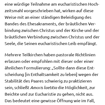
eine wür­di­ge Teil­nah­me am eucha­ri­sti­schen Hoch­
zeits­mahl vor­ge­schrie­ben hat, wir­ken auf die­se
Wei­se mit an einer stän­di­gen Belei­di­gung des
Ban­des des Ehe­sa­kra­ments, der bräut­li­chen Ver­
bin­dung zwi­schen Chri­stus und der Kir­che und der
bräut­li­chen Ver­bin­dung zwi­schen Chri­stus und der
See­le, die Sei­nen eucha­ri­sti­schen Leib empfängt.
Meh­re­re Teil­kir­chen haben pasto­ra­le Richt­li­ni­en
erlas­sen oder emp­foh­len mit die­ser oder einer
ähn­li­chen For­mu­lie­rung: „Soll­te dann die­se Ent­
schei­dung [in Ent­halt­sam­keit zu leben] wegen der
Sta­bi­li­tät des Paa­res schwie­rig zu prak­ti­zie­ren
sein, schließt
Amo­ris lae­ti­tia
die Mög­lich­keit, zur
Beich­te und zur Eucha­ri­stie zu gehen, nicht aus.
Das bedeu­tet eine gewis­se Öff­nung wie im Fall,