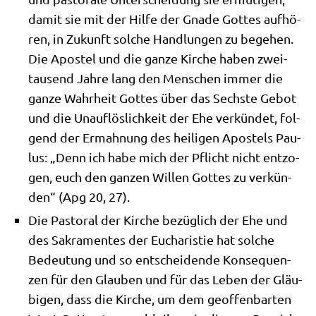
damit sie mit der Hil­fe der Gna­de Got­tes auf­hö­
ren, in Zukunft sol­che Hand­lun­gen zu bege­hen.
Die Apo­stel und die gan­ze Kir­che haben zwei­
tau­send Jah­re lang den Men­schen immer die
gan­ze Wahr­heit Got­tes über das Sech­ste Gebot
und die Unauf­lös­lich­keit der Ehe ver­kün­det, fol­
gend der Ermah­nung des hei­li­gen Apo­stels Pau­
lus: „Denn ich habe mich der Pflicht nicht ent­zo­
gen, euch den gan­zen Wil­len Got­tes zu ver­kün­
den“ (Apg 20, 27).
Die Pasto­ral der Kir­che bezüg­lich der Ehe und
des Sakra­men­tes der Eucha­ri­stie hat sol­che
Bedeu­tung und so ent­schei­den­de Kon­se­quen­
zen für den Glau­ben und für das Leben der Gläu­
bi­gen, dass die Kir­che, um dem geof­fen­bar­ten