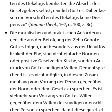
ten des Deka­logs beinhal­ten die Absicht des
Gesetz­ge­bers selbst, näm­lich Got­tes. Daher las­
sen die Vor­schrif­ten des Deka­logs kei­ne Dis­
pens zu“ (
Sum­ma theol
., 1–2, q. 100, a. 8c).
Die mora­li­schen und prak­ti­schen Anfor­de­run­
gen, die aus der Befol­gung der Zehn Gebo­te
Got­tes fol­gen, und beson­ders aus der Unauf­lös­
lich­keit der Ehe, sind nicht ein­fa­che Nor­men
oder posi­ti­ve Geset­ze der Kir­che, son­dern Aus­
druck von Got­tes hei­li­gem Wil­len. Dem­entspre­
chend ist es nicht mög­lich, in die­sem Zusam­
men­hang vom Vor­rang der Per­son gegen­über
der Norm oder dem Gesetz zu spre­chen. Es ist
viel­mehr vom Vor­rang von Got­tes Wil­len
gegen­über dem Wil­len der sün­di­gen mensch­li­
chen Per­son zu spre­chen, damit die­se geret­tet