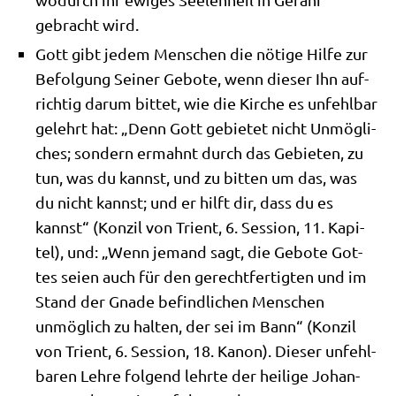
gebracht wird.
Gott gibt jedem Men­schen die nöti­ge Hil­fe zur
Befol­gung Sei­ner Gebo­te, wenn die­ser Ihn auf­
rich­tig dar­um bit­tet, wie die Kir­che es unfehl­bar
gelehrt hat: „Denn Gott gebie­tet nicht Unmög­li­
ches; son­dern ermahnt durch das Gebie­ten, zu
tun, was du kannst, und zu bit­ten um das, was
du nicht kannst; und er hilft dir, dass du es
kannst“ (Kon­zil von Tri­ent, 6. Ses­si­on, 11. Kapi­
tel), und: „Wenn jemand sagt, die Gebo­te Got­
tes sei­en auch für den gerecht­fer­tig­ten und im
Stand der Gna­de befind­li­chen Men­schen
unmög­lich zu hal­ten, der sei im Bann“ (Kon­zil
von Tri­ent, 6. Ses­si­on, 18. Kanon). Die­ser unfehl­
ba­ren Leh­re fol­gend lehr­te der hei­li­ge Johan­