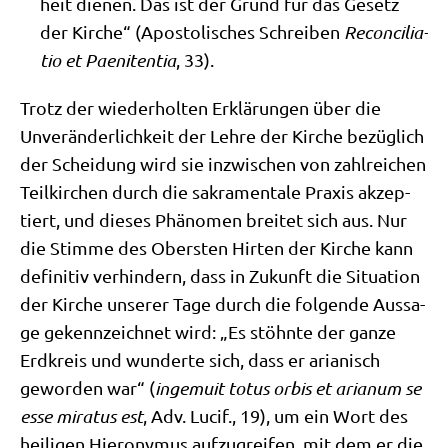
heit die­nen. Das ist der Grund für das Gesetz
der Kir­che“ (Apo­sto­li­sches Schrei­ben
Recon­ci­lia­
tio et Pae­ni­ten­tia
, 33).
Trotz der wie­der­hol­ten Erklä­run­gen über die
Unver­än­der­lich­keit der Leh­re der Kir­che bezüg­lich
der Schei­dung wird sie inzwi­schen von zahl­rei­chen
Teil­kir­chen durch die sakra­men­ta­le Pra­xis akzep­
tiert, und die­ses Phä­no­men brei­tet sich aus. Nur
die Stim­me des Ober­sten Hir­ten der Kir­che kann
defi­ni­tiv ver­hin­dern, dass in Zukunft die Situa­ti­on
der Kir­che unse­rer Tage durch die fol­gen­de Aus­sa­
ge gekenn­zeich­net wird: „Es stöhn­te der gan­ze
Erd­kreis und wun­der­te sich, dass er aria­nisch
gewor­den war“ (
inge­muit totus orbis et aria­num se
esse mira­tus est
, Adv. Lucif., 19), um ein Wort des
hei­li­gen Hie­ro­ny­mus auf­zu­grei­fen, mit dem er die