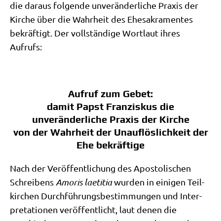
die dar­aus fol­gen­de unver­än­der­li­che Pra­xis der
Kir­che über die Wahr­heit des Ehe­sa­kra­men­tes
bekräf­tigt. Der voll­stän­di­ge Wort­laut ihres
Aufrufs:
Aufruf zum Gebet:
damit Papst Franziskus die
unveränderliche Praxis der Kirche
von der Wahrheit der Unauflöslichkeit der
Ehe bekräftige
Nach der Ver­öf­fent­li­chung des Apo­sto­li­schen
Schrei­bens
Amo­ris lae­ti­tia
wur­den in eini­gen Teil­
kir­chen Durch­füh­rungs­be­stim­mun­gen und Inter­
pre­ta­tio­nen ver­öf­fent­licht, laut denen die