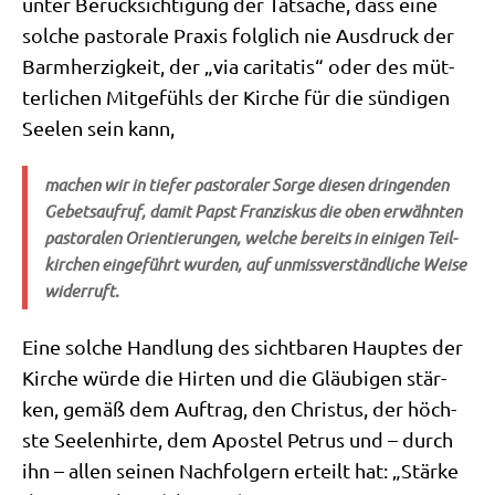
unter Berück­sich­ti­gung der Tat­sa­che, dass eine
sol­che pasto­ra­le Pra­xis folg­lich nie Aus­druck der
Barm­her­zig­keit, der „via cari­ta­tis“ oder des müt­
ter­li­chen Mit­ge­fühls der Kir­che für die sün­di­gen
See­len sein kann,
machen wir in tie­fer pasto­ra­ler Sor­ge die­sen drin­gen­den
Gebets­auf­ruf, damit Papst Fran­zis­kus die oben erwähn­ten
pasto­ra­len Ori­en­tie­run­gen, wel­che bereits in eini­gen Teil­
kir­chen ein­ge­führt wur­den, auf unmiss­ver­ständ­li­che Wei­se
widerruft.
Eine sol­che Hand­lung des sicht­ba­ren Haup­tes der
Kir­che wür­de die Hir­ten und die Gläu­bi­gen stär­
ken, gemäß dem Auf­trag, den Chri­stus, der höch­
ste See­len­hir­te, dem Apo­stel Petrus und – durch
ihn – allen sei­nen Nach­fol­gern erteilt hat: „Stär­ke