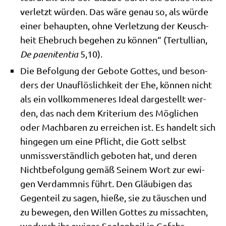
ver­letzt wür­den. Das wäre genau so, als wür­de
einer behaup­ten, ohne Ver­let­zung der Keusch­
heit Ehe­bruch bege­hen zu kön­nen“ (Ter­tul­li­an,
De pae­ni­ten­tia
5,10).
Die Befol­gung der Gebo­te Got­tes, und beson­
ders der Unauf­lös­lich­keit der Ehe, kön­nen nicht
als ein voll­kom­me­ne­res Ide­al dar­ge­stellt wer­
den, das nach dem Kri­te­ri­um des Mög­li­chen
oder Mach­ba­ren zu errei­chen ist. Es han­delt sich
hin­ge­gen um eine Pflicht, die Gott selbst
unmiss­ver­ständ­lich gebo­ten hat, und deren
Nicht­be­fol­gung gemäß Sei­nem Wort zur ewi­
gen Ver­damm­nis führt. Den Gläu­bi­gen das
Gegen­teil zu sagen, hie­ße, sie zu täu­schen und
zu bewe­gen, den Wil­len Got­tes zu miss­ach­ten,
wodurch ihr ewi­ges See­len­heil in Gefahr