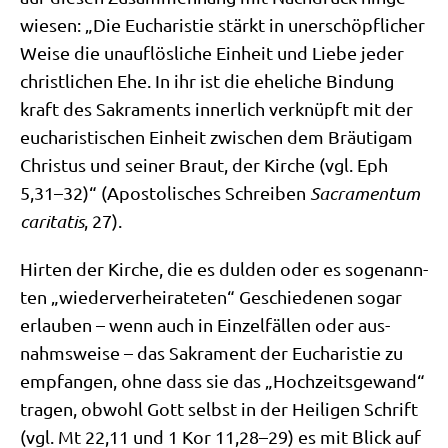
wie­sen: „Die Eucha­ri­stie stärkt in uner­schöpf­li­cher
Wei­se die unauf­lös­li­che Ein­heit und Lie­be jeder
christ­li­chen Ehe. In ihr ist die ehe­li­che Bin­dung
kraft des Sakra­ments inner­lich ver­knüpft mit der
eucha­ri­sti­schen Ein­heit zwi­schen dem Bräu­ti­gam
Chri­stus und sei­ner Braut, der Kir­che (vgl. Eph
5,31–32)“ (Apo­sto­li­sches Schrei­ben
Sacra­men­tum
cari­ta­tis
, 27).
Hir­ten der Kir­che, die es dul­den oder es soge­nann­
ten „wie­der­ver­hei­ra­te­ten“ Geschie­de­nen sogar
erlau­ben – wenn auch in Ein­zel­fäl­len oder aus­
nahms­wei­se – das Sakra­ment der Eucha­ri­stie zu
emp­fan­gen, ohne dass sie das „Hoch­zeits­ge­wand“
tra­gen, obwohl Gott selbst in der Hei­li­gen Schrift
(vgl. Mt 22,11 und 1 Kor 11,28–29) es mit Blick auf