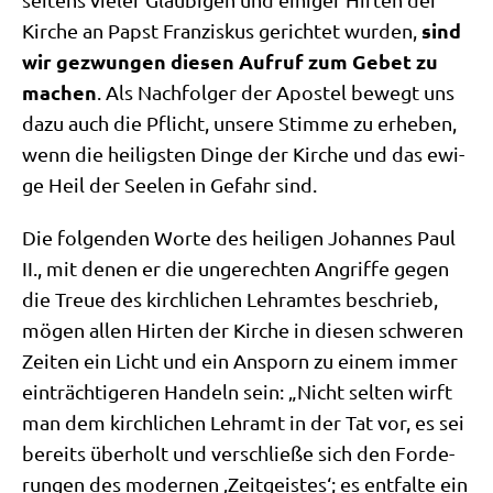
sind
Kir­che an Papst Fran­zis­kus gerich­tet wur­den,
wir gezwun­gen die­sen Auf­ruf zum Gebet zu
machen
. Als Nach­fol­ger der Apo­stel bewegt uns
dazu auch die Pflicht, unse­re Stim­me zu erhe­ben,
wenn die hei­lig­sten Din­ge der Kir­che und das ewi­
ge Heil der See­len in Gefahr sind.
Die fol­gen­den Wor­te des hei­li­gen Johan­nes Paul
II., mit denen er die unge­rech­ten Angrif­fe gegen
die Treue des kirch­li­chen Lehr­am­tes beschrieb,
mögen allen Hir­ten der Kir­che in die­sen schwe­ren
Zei­ten ein Licht und ein Ansporn zu einem immer
ein­träch­ti­ge­ren Han­deln sein: „Nicht sel­ten wirft
man dem kirch­li­chen Lehr­amt in der Tat vor, es sei
bereits über­holt und ver­schlie­ße sich den For­de­
run­gen des moder­nen ‚Zeit­gei­stes‘; es ent­fal­te ein