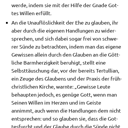
wer­de, indem sie mit der Hil­fe der Gna­de Got­
tes Wil­len erfüllt.
An die Unauf­lös­lich­keit der Ehe zu glau­ben, ihr
aber durch die eige­nen Hand­lun­gen zu wider­
spre­chen, und sich dabei sogar frei von schwe­
rer Sün­de zu betrach­ten, indem man das eige­ne
Gewis­sen allein durch den Glau­ben an die Gött­
li­che Barm­her­zig­keit beru­higt, stellt eine
Selbst­täu­schung dar, vor der bereits Ter­tul­li­an,
ein Zeu­ge des Glau­bens und der Pra­xis der früh­
christ­li­chen Kir­che, warn­te: „Gewis­se Leu­te
behaup­ten jedoch, es genü­ge Gott, wenn man
Sei­nen Wil­len im Her­zen und im Gei­ste
annimmt, auch wenn die Hand­lun­gen dem nicht
ent­spre­chen: und so glau­ben sie, dass die Got­
tes­furcht und der Glau­be durch die Sün­de nicht