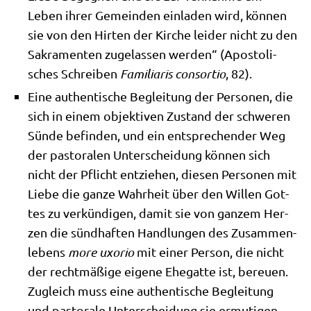
Leben ihrer Gemein­den ein­la­den wird, kön­nen
sie von den Hir­ten der Kir­che lei­der nicht zu den
Sakra­men­ten zuge­las­sen wer­den“ (Apo­sto­li­
sches Schrei­ben
Fami­lia­ris con­sor­tio
, 82).
Eine authen­ti­sche Beglei­tung der Per­so­nen, die
sich in einem objek­ti­ven Zustand der schwe­ren
Sün­de befin­den, und ein ent­spre­chen­der Weg
der pasto­ra­len Unter­schei­dung kön­nen sich
nicht der Pflicht ent­zie­hen, die­sen Per­so­nen mit
Lie­be die gan­ze Wahr­heit über den Wil­len Got­
tes zu ver­kün­di­gen, damit sie von gan­zem Her­
zen die sünd­haf­ten Hand­lun­gen des Zusam­men­
le­bens
more uxorio
mit einer Per­son, die nicht
der recht­mä­ßi­ge eige­ne Ehe­gat­te ist, bereu­en.
Zugleich muss eine authen­ti­sche Beglei­tung
und pasto­ra­le Unter­schei­dung sie ermu­ti­gen,