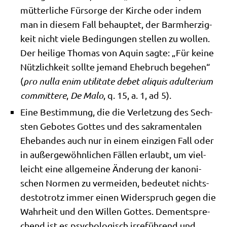
müt­ter­li­che Für­sor­ge der Kir­che oder indem
man in die­sem Fall behaup­tet, der Barm­her­zig­
keit nicht vie­le Bedin­gun­gen stel­len zu wol­len.
Der hei­li­ge Tho­mas von Aquin sag­te: „Für kei­ne
Nütz­lich­keit soll­te jemand Ehe­bruch bege­hen“
(
pro nulla enim uti­li­ta­te debet ali­quis adul­te­ri­um
com­mit­te­re
,
De Malo
, q. 15, a. 1, ad 5).
Eine Bestim­mung, die die Ver­let­zung des Sech­
sten Gebo­tes Got­tes und des sakra­men­ta­len
Ehe­ban­des auch nur in einem ein­zi­gen Fall oder
in außer­ge­wöhn­li­chen Fäl­len erlaubt, um viel­
leicht eine all­ge­mei­ne Ände­rung der kano­ni­
schen Nor­men zu ver­mei­den, bedeu­tet nichts­
de­sto­trotz immer einen Wider­spruch gegen die
Wahr­heit und den Wil­len Got­tes. Dem­entspre­
chend ist es psy­cho­lo­gisch irre­füh­rend und