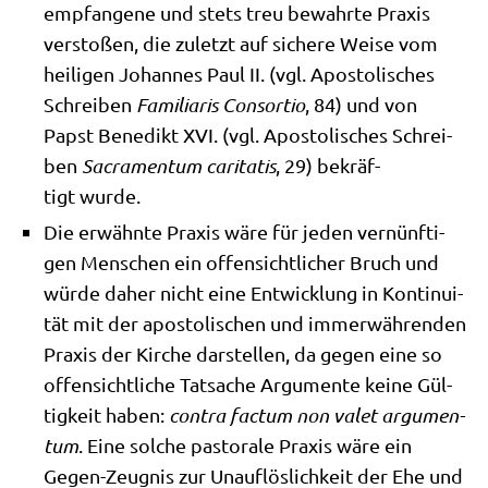
emp­fan­ge­ne und stets treu bewahr­te Pra­xis
ver­sto­ßen, die zuletzt auf siche­re Wei­se vom
hei­li­gen Johan­nes Paul II. (vgl. Apo­sto­li­sches
Schrei­ben
Fami­lia­ris Con­sor­tio
, 84) und von
Papst Bene­dikt XVI. (vgl. Apo­sto­li­sches Schrei­
ben
Sacra­men­tum cari­ta­tis
, 29) bekräf­
tigt wurde.
Die erwähn­te Pra­xis wäre für jeden ver­nünf­ti­
gen Men­schen ein offen­sicht­li­cher Bruch und
wür­de daher nicht eine Ent­wick­lung in Kon­ti­nui­
tät mit der apo­sto­li­schen und immer­wäh­ren­den
Pra­xis der Kir­che dar­stel­len, da gegen eine so
offen­sicht­li­che Tat­sa­che Argu­men­te kei­ne Gül­
tig­keit haben:
con­tra fac­tum non valet argu­men­
tum
. Eine sol­che pasto­ra­le Pra­xis wäre ein
Gegen-Zeug­nis zur Unauf­lös­lich­keit der Ehe und