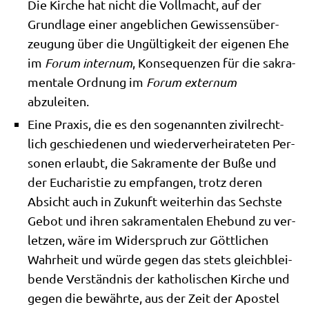
Die Kir­che hat nicht die Voll­macht, auf der
Grund­la­ge einer angeb­li­chen Gewis­sens­über­
zeu­gung über die Ungül­tig­keit der eige­nen Ehe
im
Forum inter­num
, Kon­se­quen­zen für die sakra­
men­ta­le Ord­nung im
Forum exter­num
abzuleiten.
Eine Pra­xis, die es den soge­nann­ten zivil­recht­
lich geschie­de­nen und wie­der­ver­hei­ra­te­ten Per­
so­nen erlaubt, die Sakra­men­te der Buße und
der Eucha­ri­stie zu emp­fan­gen, trotz deren
Absicht auch in Zukunft wei­ter­hin das Sech­ste
Gebot und ihren sakra­men­ta­len Ehe­bund zu ver­
let­zen, wäre im Wider­spruch zur Gött­li­chen
Wahr­heit und wür­de gegen das stets gleich­blei­
ben­de Ver­ständ­nis der katho­li­schen Kir­che und
gegen die bewähr­te, aus der Zeit der Apo­stel