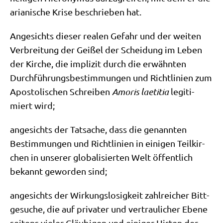
aria­ni­sche Kri­se beschrie­ben hat.
Ange­sichts die­ser rea­len Gefahr und der wei­ten
Ver­brei­tung der Gei­ßel der Schei­dung im Leben
der Kir­che, die impli­zit durch die erwähn­ten
Durch­füh­rungs­be­stim­mun­gen und Richt­li­ni­en zum
Apo­sto­li­schen Schrei­ben
Amo­ris lae­ti­tia
legi­ti­
miert wird;
ange­sichts der Tat­sa­che, dass die genann­ten
Bestim­mun­gen und Richt­li­ni­en in eini­gen Teil­kir­
chen in unse­rer glo­ba­li­sier­ten Welt öffent­lich
bekannt gewor­den sind;
ange­sichts der Wir­kungs­lo­sig­keit zahl­rei­cher Bitt­
ge­su­che, die auf pri­va­ter und ver­trau­li­cher Ebe­ne
sei­tens vie­ler Gläu­bi­gen und eini­ger Hir­ten der