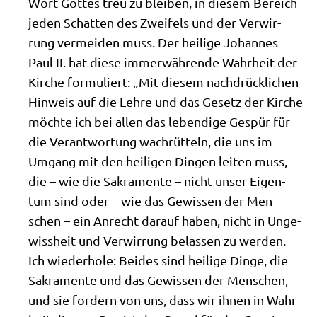
Wort Got­tes treu zu blei­ben, in die­sem Bereich
jeden Schat­ten des Zwei­fels und der Ver­wir­
rung ver­mei­den muss. Der hei­li­ge Johan­nes
Paul II. hat die­se immer­wäh­ren­de Wahr­heit der
Kir­che for­mu­liert: „Mit die­sem nach­drück­li­chen
Hin­weis auf die Leh­re und das Gesetz der Kir­che
möch­te ich bei allen das leben­di­ge Gespür für
die Ver­ant­wor­tung wach­rüt­teln, die uns im
Umgang mit den hei­li­gen Din­gen lei­ten muss,
die – wie die Sakra­men­te – nicht unser Eigen­
tum sind oder – wie das Gewis­sen der Men­
schen – ein Anrecht dar­auf haben, nicht in Unge­
wiss­heit und Ver­wir­rung belas­sen zu wer­den.
Ich wie­der­ho­le: Bei­des sind hei­li­ge Din­ge, die
Sakra­men­te und das Gewis­sen der Men­schen,
und sie for­dern von uns, dass wir ihnen in Wahr­