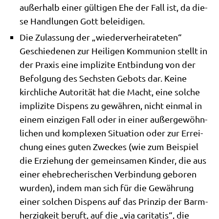
außer­halb einer gül­ti­gen Ehe der Fall ist, da die­
se Hand­lun­gen Gott beleidigen.
Die Zulas­sung der „wie­der­ver­hei­ra­te­ten“
Geschie­de­nen zur Hei­li­gen Kom­mu­ni­on stellt in
der Pra­xis eine impli­zi­te Ent­bin­dung von der
Befol­gung des Sech­sten Gebots dar. Kei­ne
kirch­li­che Auto­ri­tät hat die Macht, eine sol­che
impli­zi­te Dis­pens zu gewäh­ren, nicht ein­mal in
einem ein­zi­gen Fall oder in einer außer­ge­wöhn­
li­chen und kom­ple­xen Situa­ti­on oder zur Errei­
chung eines guten Zweckes (wie zum Bei­spiel
die Erzie­hung der gemein­sa­men Kin­der, die aus
einer ehe­bre­che­ri­schen Ver­bin­dung gebo­ren
wur­den), indem man sich für die Gewäh­rung
einer sol­chen Dis­pens auf das Prin­zip der Barm­
her­zig­keit beruft, auf die „via cari­ta­tis“, die