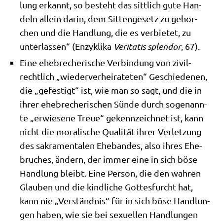
lung erkannt, so besteht das sitt­lich gute Han­
deln allein dar­in, dem Sit­ten­ge­setz zu gehor­
chen und die Hand­lung, die es ver­bie­tet, zu
unter­las­sen“ (Enzy­kli­ka
Veri­ta­tis sple­ndor
, 67).
Eine ehe­bre­che­ri­sche Ver­bin­dung von zivil­
recht­lich „wie­der­ver­hei­ra­te­ten“ Geschie­de­nen,
die „gefe­stigt“ ist, wie man so sagt, und die in
ihrer ehe­bre­che­ri­schen Sün­de durch soge­nann­
te „erwie­se­ne Treue“ gekenn­zeich­net ist, kann
nicht die mora­li­sche Qua­li­tät ihrer Ver­let­zung
des sakra­men­ta­len Ehe­ban­des, also ihres Ehe­
bru­ches, ändern, der immer eine in sich böse
Hand­lung bleibt. Eine Per­son, die den wah­ren
Glau­ben und die kind­li­che Got­tes­furcht hat,
kann nie „Ver­ständ­nis“ für in sich böse Hand­lun­
gen haben, wie sie bei sexu­el­len Hand­lun­gen