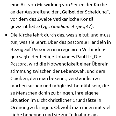
eine Art von Mit­wir­kung von Sei­ten der Kir­che
an der Aus­brei­tung der „Gei­ßel der Schei­dung“,
vor dem das Zwei­te Vati­ka­ni­sche Kon­zil
gewarnt hat­te (vgl.
Gau­di­um et spes
, 47).
Die Kir­che lehrt durch das, was sie tut, und muss
tun, was sie lehrt. Über das pasto­ra­le Han­deln in
Bezug auf Per­so­nen in irre­gu­lä­ren Ver­bin­dun­
gen sag­te der hei­li­ge Johan­nes Paul II.: „Die
Pasto­ral wird die Not­wen­dig­keit einer Über­ein­
stim­mung zwi­schen der Lebens­wahl und dem
Glau­ben, den man bekennt, ver­ständ­lich zu
machen suchen und mög­lichst bemüht sein, die­
se Men­schen dahin zu brin­gen, ihre eige­ne
Situa­ti­on im Licht christ­li­cher Grund­sät­ze in
Ord­nung zu brin­gen. Obwohl man ihnen mit viel
Lie­be begeg­nen und sie zur Teil­nah­me am