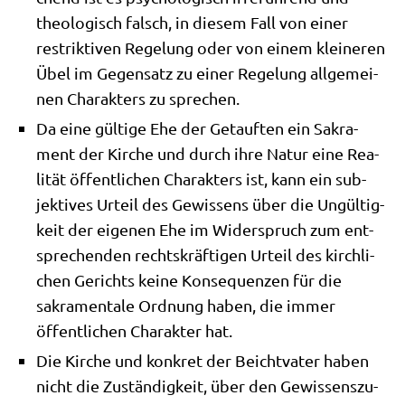
theo­lo­gisch falsch, in die­sem Fall von einer
restrik­ti­ven Rege­lung oder von einem klei­ne­ren
Übel im Gegen­satz zu einer Rege­lung all­ge­mei­
nen Cha­rak­ters zu sprechen.
Da eine gül­ti­ge Ehe der Getauf­ten ein Sakra­
ment der Kir­che und durch ihre Natur eine Rea­
li­tät öffent­li­chen Cha­rak­ters ist, kann ein sub­
jek­ti­ves Urteil des Gewis­sens über die Ungül­tig­
keit der eige­nen Ehe im Wider­spruch zum ent­
spre­chen­den rechts­kräf­ti­gen Urteil des kirch­li­
chen Gerichts kei­ne Kon­se­quen­zen für die
sakra­men­ta­le Ord­nung haben, die immer
öffent­li­chen Cha­rak­ter hat.
Die Kir­che und kon­kret der Beicht­va­ter haben
nicht die Zustän­dig­keit, über den Gewis­sens­zu­