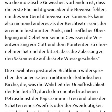
wo die mora­li­sche Gewiss­heit vor­han­den ist, dass
die erste Ehe nich­tig war, aber die Bewei­se feh­len,
um dies vor Gericht bewei­sen zu kön­nen. Es kann
also nie­mand ande­res als der Beicht­va­ter sein, der
an einem bestimm­ten Punkt, nach reif­li­cher Über­
le­gung und Gebet vor sei­nem Gewis­sen die Ver­
ant­wor­tung vor Gott und dem Pöni­ten­ten zu über­
neh­men hat und der bit­tet, dass die Zulas­sung zu
den Sakra­men­te auf dis­kre­te Wie­se geschehe.“
Die erwähn­ten pasto­ra­len Richt­li­ni­en wider­spre­
chen der uni­ver­sa­len Tra­di­ti­on der katho­li­schen
Kir­che, die, was die Wahr­heit der Unauf­lös­lich­keit
der Ehe betrifft, durch den unun­ter­bro­che­nen
Petrus­dienst der Päp­ste immer treu und ohne den
Schat­ten eines Zwei­fels oder der Zwei­deu­tig­keit