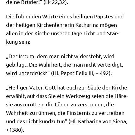
dei­ne Brü­der!“ (Lk 22,32).
Die fol­gen­den Wor­te eines hei­li­gen Pap­stes und
der hei­li­gen Kir­chen­leh­re­rin Katha­ri­na mögen
allen in der Kir­che unse­rer Tage Licht und Stär­
kung sein:
„Der Irr­tum, dem man nicht wider­steht, wird
gebil­ligt. Die Wahr­heit, die man nicht ver­tei­digt,
wird unter­drückt“ (Hl. Papst Felix III, + 492).
„Hei­li­ger Vater, Gott hat euch zur Säu­le der Kir­che
erwählt, auf dass Sie ein Werk­zeug sei­en die Häre­
sie aus­zu­rot­ten, die Lügen zu zer­streu­en, die
Wahr­heit zu rüh­men, die Fin­ster­nis zu ver­trei­ben
und das Licht kund­zu­tun“ (Hl. Katha­ri­na von Sie­na,
+1380).