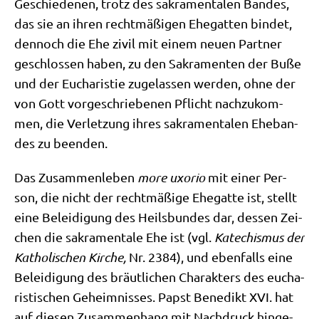
Geschie­de­nen, trotz des sakra­men­ta­len Ban­des,
das sie an ihren recht­mä­ßi­gen Ehe­gat­ten bin­det,
den­noch die Ehe zivil mit einem neu­en Part­ner
geschlos­sen haben, zu den Sakra­men­ten der Buße
und der Eucha­ri­stie zuge­las­sen wer­den, ohne der
von Gott vor­ge­schrie­be­nen Pflicht nach­zu­kom­
men, die Ver­let­zung ihres sakra­men­ta­len Ehe­ban­
des zu beenden.
Das Zusam­men­le­ben
more uxorio
mit einer Per­
son, die nicht der recht­mä­ßi­ge Ehe­gat­te ist, stellt
eine Belei­di­gung des Heils­bun­des dar, des­sen Zei­
chen die sakra­men­ta­le Ehe ist (vgl.
Kate­chis­mus der
Katho­li­schen Kir­che,
Nr. 2384), und eben­falls eine
Belei­di­gung des bräut­li­chen Cha­rak­ters des eucha­
ri­sti­schen Geheim­nis­ses. Papst Bene­dikt XVI. hat
auf die­sen Zusam­men­hang mit Nach­druck hin­ge­