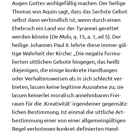
Augen Got­tes wohl­ge­fäl­lig machen. Der hei­li­ge
Tho­mas von Aquin sagt, dass das Sech­ste Gebot
selbst dann ver­bind­lich ist, wenn durch einen
Ehe­bruch ein Land vor der Tyran­nei geret­tet
wer­den könn­te (
De Malo
, q. 15, a. 1, ad 5). Der
hei­li­ge Johan­nes Paul II. lehr­te die­se immer gül­
ti­ge Wahr­heit der Kir­che: „Die nega­tiv for­mu­
lier­ten sitt­li­chen Gebo­te hin­ge­gen, das heißt
die­je­ni­gen, die eini­ge kon­kre­te Hand­lun­gen
oder Ver­hal­tens­wei­sen als in sich schlecht ver­
bie­ten, las­sen kei­ne legi­ti­me Aus­nah­me zu; sie
las­sen kei­ner­lei mora­lisch annehm­ba­ren Frei­
raum für die ‚Krea­ti­vi­tät‘ irgend­ei­ner gegen­sätz­
li­chen Bestim­mung. Ist ein­mal die sitt­li­che Art­
be­stim­mung einer von einer all­ge­mein­gül­ti­gen
Regel ver­bo­te­nen kon­kret defi­nier­ten Hand­