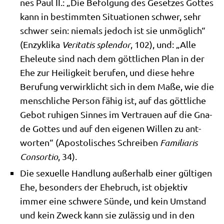
nes Paul II.: „Die Befol­gung des Geset­zes Got­tes
kann in bestimm­ten Situa­tio­nen schwer, sehr
schwer sein: nie­mals jedoch ist sie unmög­lich“
(Enzy­kli­ka
Veri­ta­tis sple­ndor
, 102), und: „Alle
Ehe­leu­te sind nach dem gött­li­chen Plan in der
Ehe zur Hei­lig­keit beru­fen, und die­se heh­re
Beru­fung ver­wirk­licht sich in dem Maße, wie die
mensch­li­che Per­son fähig ist, auf das gött­li­che
Gebot ruhi­gen Sin­nes im Ver­trau­en auf die Gna­
de Got­tes und auf den eige­nen Wil­len zu ant­
wor­ten“ (Apo­sto­li­sches Schrei­ben
Fami­lia­ris
Con­sor­tio
, 34).
Die sexu­el­le Hand­lung außer­halb einer gül­ti­gen
Ehe, beson­ders der Ehe­bruch, ist objek­tiv
immer eine schwe­re Sün­de, und kein Umstand
und kein Zweck kann sie zuläs­sig und in den