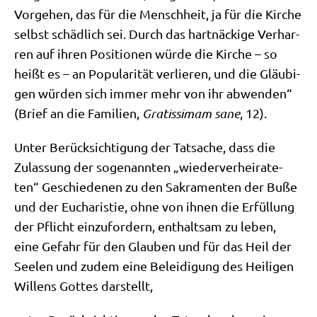
Vor­ge­hen, das für die Mensch­heit, ja für die Kir­che
selbst schäd­lich sei. Durch das hart­näcki­ge Ver­har­
ren auf ihren Posi­tio­nen wür­de die Kir­che – so
heißt es – an Popu­la­ri­tät ver­lie­ren, und die Gläu­bi­
gen wür­den sich immer mehr von ihr abwen­den“
(Brief an die Fami­li­en,
Gra­tis­si­mam sane
, 12).
Unter Berück­sich­ti­gung der Tat­sa­che, dass die
Zulas­sung der soge­nann­ten „wie­der­ver­hei­ra­te­
ten“ Geschie­de­nen zu den Sakra­men­ten der Buße
und der Eucha­ri­stie, ohne von ihnen die Erfül­lung
der Pflicht ein­zu­for­dern, ent­halt­sam zu leben,
eine Gefahr für den Glau­ben und für das Heil der
See­len und zudem eine Belei­di­gung des Hei­li­gen
Wil­lens Got­tes darstellt,