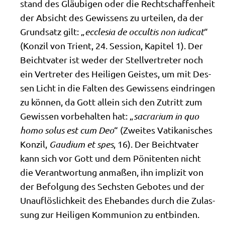
stand des Gläu­bi­gen oder die Recht­schaf­fen­heit
der Absicht des Gewis­sens zu urtei­len, da der
Grund­satz gilt: „
eccle­sia de occul­tis non iudi­cat
“
(Kon­zil von Tri­ent, 24. Ses­si­on, Kapi­tel 1). Der
Beicht­va­ter ist weder der Stell­ver­tre­ter noch
ein Ver­tre­ter des Hei­li­gen Gei­stes, um mit Des­
sen Licht in die Fal­ten des Gewis­sens ein­drin­gen
zu kön­nen, da Gott allein sich den Zutritt zum
Gewis­sen vor­be­hal­ten hat: „
sacra­ri­um in quo
homo solus est cum Deo
“ (Zwei­tes Vati­ka­ni­sches
Kon­zil,
Gau­di­um et spes
, 16). Der Beicht­va­ter
kann sich vor Gott und dem Pöni­ten­ten nicht
die Ver­ant­wor­tung anma­ßen, ihn impli­zit von
der Befol­gung des Sech­sten Gebo­tes und der
Unauf­lös­lich­keit des Ehe­ban­des durch die Zulas­
sung zur Hei­li­gen Kom­mu­ni­on zu ent­bin­den.