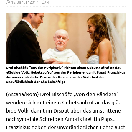
18. Januar 2017
4
Drei Bischöfe "aus der Peripherie" richten einen Gebetsaufruf an das
gläubige Volk: Gebetsaufruf aus der Peripherie: damit Papst Franziskus
die unveränderliche Praxis der Kirche von der Wahrheit der
Unauflöslichkeit der Ehe bekräftige
(Astana/​Rom) Drei Bischö­fe „von den Rän­dern“
wen­den sich mit einem Gebets­auf­ruf an das gläu­
bi­ge Volk, damit im Dis­put über das umstrit­te­ne
nach­syn­oda­le Schrei­ben Amo­ris lae­ti­tia Papst
Fran­zis­kus neben der unver­än­der­li­chen Leh­re auch