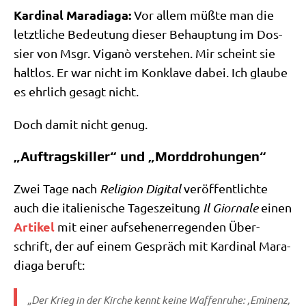
Kar­di­nal Mara­dia­ga:
Vor allem müß­te man die
letzt­li­che Bedeu­tung die­ser Behaup­tung im Dos­
sier von Msgr. Viganò ver­ste­hen. Mir scheint sie
halt­los. Er war nicht im Kon­kla­ve dabei. Ich glau­be
es ehr­lich gesagt nicht.
Doch damit nicht genug.
„Auftragskiller“ und „Morddrohungen“
Zwei Tage nach
Reli­gi­on Digi­tal
ver­öf­fent­lich­te
auch die ita­lie­ni­sche Tages­zei­tung
Il Giorn­a­le
einen
Arti­kel
mit einer auf­se­hen­er­re­gen­den Über­
schrift, der auf einem Gespräch mit Kar­di­nal Mara­
dia­ga beruft:
„Der Krieg in der Kir­che kennt kei­ne Waf­fen­ru­he: ‚Emi­nenz,