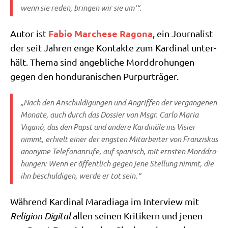
wenn sie reden, brin­gen wir sie um‘“.
Fabio Mar­che­se Rago­na
Autor ist
, ein Jour­na­list
der seit Jah­ren enge Kon­tak­te zum Kar­di­nal unter­
hält. The­ma sind angeb­li­che Mord­dro­hun­gen
gegen den hon­du­ra­ni­schen Purpurträger.
„Nach den Anschul­di­gun­gen und Angrif­fen der ver­gan­ge­nen
Mona­te, auch durch das Dos­sier von Msgr. Car­lo Maria
Viganò, das den Papst und ande­re Kar­di­nä­le ins Visier
nimmt, erhielt einer der eng­sten Mit­ar­bei­ter von Fran­zis­kus
anony­me Tele­fon­an­ru­fe, auf spa­nisch, mit ern­sten Mord­dro­
hun­gen: Wenn er öffent­lich gegen jene Stel­lung nimmt, die
ihn beschul­di­gen, wer­de er tot sein.“
Wäh­rend Kar­di­nal Mara­dia­ga im Inter­view mit
Reli­gi­on Digi­tal
allen sei­nen Kri­ti­kern und jenen