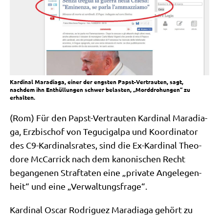
Kardinal Maradiaga, einer der engsten Papst-Vertrauten, sagt,
nachdem ihn Enthüllungen schwer belasten, „Morddrohungen“ zu
erhalten.
(Rom) Für den Papst-Ver­trau­ten Kar­di­nal Mara­dia­
ga, Erz­bi­schof von Tegu­ci­gal­pa und Koor­di­na­tor
des C9-Kar­di­nals­ra­tes, sind die Ex-Kar­di­nal Theo­
do­re McCar­ri­ck nach dem kano­ni­schen Recht
began­ge­nen Straf­ta­ten eine „pri­va­te Ange­le­gen­
heit“ und eine „Ver­wal­tungs­fra­ge“.
Kar­di­nal Oscar Rodri­guez Mara­dia­ga gehört zu