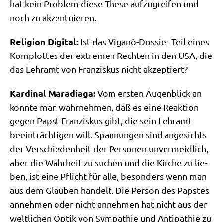
hat kein Pro­blem die­se The­se auf­zu­grei­fen und
noch zu akzentuieren.
Reli­gi­on Digi­tal:
Ist das Viganò-Dos­sier Teil eines
Kom­plot­tes der extre­men Rech­ten in den USA, die
das Lehr­amt von Fran­zis­kus nicht akzeptiert?
Kar­di­nal Mara­dia­ga:
Vom ersten Augen­blick an
konn­te man wahr­neh­men, daß es eine Reak­ti­on
gegen Papst Fran­zis­kus gibt, die sein Lehr­amt
beein­träch­ti­gen will. Span­nun­gen sind ange­sichts
der Ver­schie­den­heit der Per­so­nen unver­meid­lich,
aber die Wahr­heit zu suchen und die Kir­che zu lie­
ben, ist eine Pflicht für alle, beson­ders wenn man
aus dem Glau­ben han­delt. Die Per­son des Pap­stes
anneh­men oder nicht anneh­men hat nicht aus der
welt­li­chen Optik von Sym­pa­thie und Anti­pa­thie zu