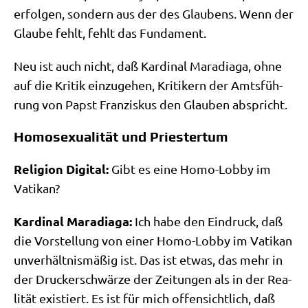
erfol­gen, son­dern aus der des Glau­bens. Wenn der
Glau­be fehlt, fehlt das Fundament.
Neu ist auch nicht, daß Kar­di­nal Mara­dia­ga, ohne
auf die Kri­tik ein­zu­ge­hen, Kri­ti­kern der Amts­füh­
rung von Papst Fran­zis­kus den Glau­ben abspricht.
Homosexualität und Priestertum
Reli­gi­on Digi­tal:
Gibt es eine Homo-Lob­by im
Vatikan?
Kar­di­nal Mara­dia­ga:
Ich habe den Ein­druck, daß
die Vor­stel­lung von einer Homo-Lob­by im Vati­kan
unver­hält­nis­mä­ßig ist. Das ist etwas, das mehr in
der Drucker­schwär­ze der Zei­tun­gen als in der Rea­
li­tät exi­stiert. Es ist für mich offen­sicht­lich, daß