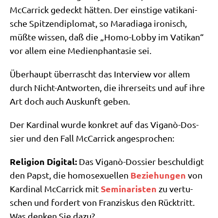
McCar­ri­ck gedeckt hät­ten. Der ein­sti­ge vati­ka­ni­
sche Spit­zen­di­plo­mat, so Mara­dia­ga iro­nisch,
müß­te wis­sen, daß die „Homo-Lob­by im Vati­kan“
vor allem eine Medi­en­phan­ta­sie sei.
Über­haupt über­rascht das Inter­view vor allem
durch Nicht-Ant­wor­ten, die ihrer­seits und auf ihre
Art doch auch Aus­kunft geben.
Der Kar­di­nal wur­de kon­kret auf das Viganò-Dos­
sier und den Fall McCar­ri­ck angesprochen:
Reli­gi­on Digi­tal:
Das Viganò-Dos­sier beschul­digt
Bezie­hun­gen
den Papst, die homo­se­xu­el­len
von
Semi­na­ri­sten
Kar­di­nal McCar­ri­ck mit
zu ver­tu­
schen und for­dert von Fran­zis­kus den Rück­tritt.
Was den­ken Sie dazu?