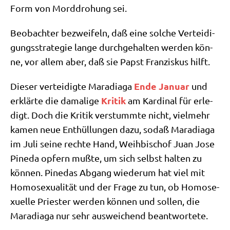
Form von Mord­dro­hung sei.
Beob­ach­ter bezwei­feln, daß eine sol­che Ver­tei­di­
gungs­stra­te­gie lan­ge durch­ge­hal­ten wer­den kön­
ne, vor allem aber, daß sie Papst Fran­zis­kus hilft.
Ende Janu­ar
Die­ser ver­tei­dig­te Mara­dia­ga
und
Kri­tik
erklär­te die dama­li­ge
am Kar­di­nal für erle­
digt. Doch die Kri­tik ver­stumm­te nicht, viel­mehr
kamen neue Ent­hül­lun­gen dazu, sodaß Mara­dia­ga
im Juli sei­ne rech­te Hand, Weih­bi­schof Juan Jose
Pine­da opfern muß­te, um sich selbst hal­ten zu
kön­nen. Pine­das Abgang wie­der­um hat viel mit
Homo­se­xua­li­tät und der Fra­ge zu tun, ob Homo­se­
xu­el­le Prie­ster wer­den kön­nen und sol­len, die
Mara­dia­ga nur sehr aus­wei­chend beantwortete.