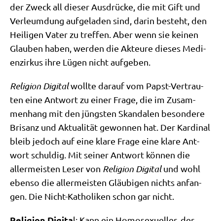
der Zweck all die­ser Aus­drücke, die mit Gift und
Ver­leum­dung auf­ge­la­den sind, dar­in besteht, den
Hei­li­gen Vater zu tref­fen. Aber wenn sie kei­nen
Glau­ben haben, wer­den die Akteu­re die­ses Medi­
en­zir­kus ihre Lügen nicht aufgeben.
Reli­gi­on Digi­tal
woll­te dar­auf vom Papst-Ver­trau­
ten eine Ant­wort zu einer Fra­ge, die im Zusam­
men­hang mit den jüng­sten Skan­da­len beson­de­re
Bri­sanz und Aktua­li­tät gewon­nen hat. Der Kar­di­nal
bleib jedoch auf eine kla­re Fra­ge eine kla­re Ant­
wort schul­dig. Mit sei­ner Ant­wort kön­nen die
aller­mei­sten Leser von
Reli­gi­on Digi­tal
und wohl
eben­so die aller­mei­sten Gläu­bi­gen nichts anfan­
gen. Die Nicht-Katho­li­ken schon gar nicht.
Reli­gi­on Digi­ta
l: Kann ein Homo­se­xu­el­ler, der