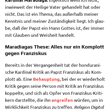
inwie­weit der Hei­li­ge Vater gehan­delt hat oder
nicht. Das ist ein The­ma, das außer­halb mei­ner
Kennt­nis und mei­ner Zustän­dig­keit liegt. Ich glau­
be, daß der Papst ein Mann Got­tes ist, der immer
mit Glau­ben und Weis­heit handelt.
Maradiagas These: Alles nur ein Komplott
gegen Franziskus
Bereits in der Ver­gan­gen­heit tat der hon­du­ra­ni­
sche Kar­di­nal Kri­tik an Papst Fran­zis­kus als Kom­
Behaup­tung
plott ab. Eine
, bei der er wie­der­holt
Kri­tik gegen sei­ne Per­son mit Kri­tik an Fran­zis­kus
kop­pel­te, und sich als Opfer von Fran­zis­kus-Kri­ti­
angrei­fen
kern dar­stell­te, die ihn
wür­den, um in
Wirk­lich­keit Fran­zis­kus zu tref­fen.
Reli­gi­on Digi­tal