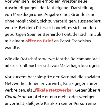
Vor weni­gen Tagen erhob ein Prie­ster neue
Anschul­di­gun­gen, der laut eige­ner Dar­stel­lung
von Mara­dia­ga ohne Anga­be eines Grun­des und
ohne Mög­lich­keit, sich zu ver­tei­di­gen, sus­pen­diert
wur­de. Bei dem Prie­ster han­delt es sich um den
gebür­ti­gen Spa­ni­er Ber­nar­do Font, der sich im Juli
offe­nen Brief
mit einem
an Papst Fran­zis­kus
wandte.
Wie die Bot­schaf­ter­wit­we Mar­tha Reich­mann Val­l­
a­da­res fühlt auch er sich von Mara­dia­ga betrogen.
Vor kur­zem beschimpf­te der Kar­di­nal die sozia­len
Netz­wer­ke, denen er vor­wirft, Kri­tik gegen ihn zu
fäka­le Netz­wer­ke
ver­brei­ten, als „
“. Gegen­über
Il
Giorn­a­le
behaup­te­te er nun mehr oder weni­ger
unver­hüllt, daß jede Kri­tik an sei­ner Per­son eine