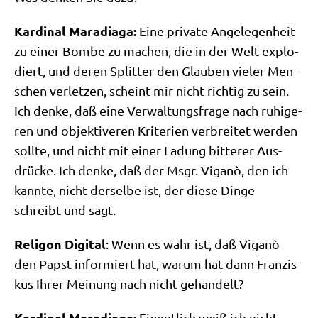
Kar­di­nal Mara­dia­ga:
Eine pri­va­te Ange­le­gen­heit
zu einer Bom­be zu machen, die in der Welt explo­
diert, und deren Split­ter den Glau­ben vie­ler Men­
schen ver­let­zen, scheint mir nicht rich­tig zu sein.
Ich den­ke, daß eine Ver­wal­tungs­fra­ge nach ruhi­ge­
ren und objek­ti­ve­ren Kri­te­ri­en ver­brei­tet wer­den
soll­te, und nicht mit einer Ladung bit­te­rer Aus­
drücke. Ich den­ke, daß der Msgr. Viganò, den ich
kann­te, nicht der­sel­be ist, der die­se Din­ge
schreibt und sagt.
Reli­gon Digi­tal
: Wenn es wahr ist, daß Viganò
den Papst infor­miert hat, war­um hat dann Fran­zis­
kus Ihrer Mei­nung nach nicht gehandelt?
Kar­di­nal Mara­dia­ga:
Eigent­lich weiß ich nicht,