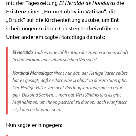
mit der Tages­zei­tung
El Heral­do de Hon­du­ras
die
Exi­stenz einer „Homo-Lob­by im Vati­kan“, die
„Druck“ auf die Kir­chen­lei­tung aus­übe, um Ent­
schei­dun­gen zu ihren Gun­sten her­bei­zu­füh­ren.
Unter ande­rem sag­te Mara­dia­ga damals:
El Heral­do
: Gab es eine Infil­tra­ti­on der Homo-Gemein­schaft
in den Vati­kan oder einen sol­chen Versuch?
Kar­di­nal Mara­dia­ga:
Nicht nur das, der Hei­li­ge Vater selbst
hat es gesagt, daß es dort eine „Lob­by“ in die­sem Sinn gibt.
Der Hei­li­ge Vater ver­sucht das lang­sam lang­sam zu rei­ni­
gen. Das sind Sachen… man hat Ver­ständ­nis und es gibt
Maß­nah­men, um ihnen pasto­ral zu die­nen, doch was falsch
ist, kann nicht wahr sein.
Nun sag­te er hingegen: