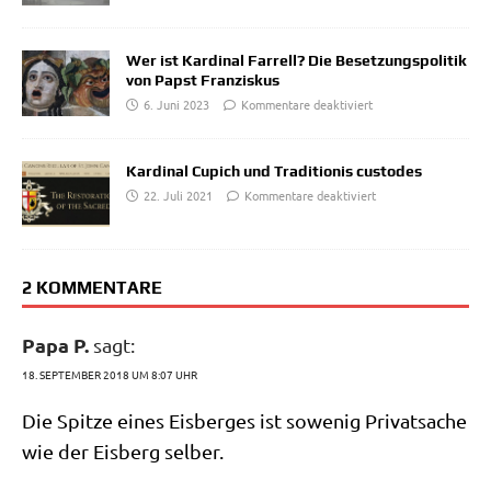
Wer ist Kardinal Farrell? Die Besetzungspolitik
von Papst Franziskus
6. Juni 2023
Kommentare deaktiviert
Kardinal Cupich und Traditionis custodes
22. Juli 2021
Kommentare deaktiviert
2 KOMMENTARE
Papa P.
sagt:
18. SEPTEMBER 2018 UM 8:07 UHR
Die Spit­ze eines Eis­ber­ges ist sowe­nig Pri­vat­sa­che
wie der Eis­berg selber.