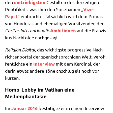
umtrie­big­sten
den
Gestal­ten des der­zei­ti­gen
Vize-
Pon­ti­fi­kats, was ihm den Spitz­na­men „
Papst
“ ein­brach­te. Tat­säch­lich wird dem Pri­mas
von Hon­du­ras und ehe­ma­li­gen Vor­sit­zen­den der
Ambi­tio­nen
Cari­tas Inter­na­tio­na­lis
auf die Fran­zis­
kus-Nach­fol­ge nachgesagt.
Reli­gi­on Digi­tal
, das wich­tig­ste pro­gres­si­ve Nach­
rich­ten­por­tal der spa­nisch­spra­chi­gen Welt, ver­öf­
Inter­view
fent­lich­te ein
mit dem Kar­di­nal, der
dar­in etwas ande­re Töne anschlug als noch vor
kurzen.
Homo-Lobby im Vatikan eine
Medienphantasie
Janu­ar 2016
Im
bestä­tig­te er in einem Inter­view