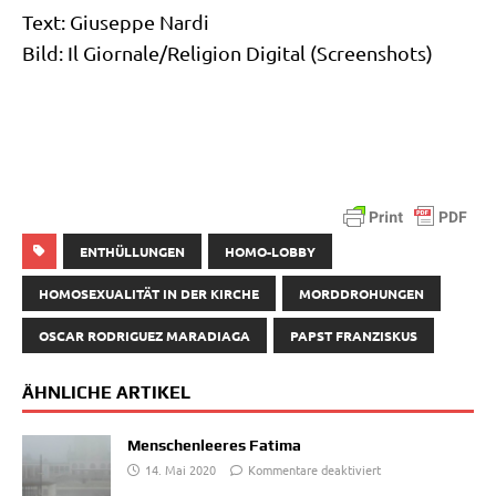
Text: Giu­sep­pe Nardi
Bild: Il Giornale/​Religion Digi­tal (Screen­shots)
ENTHÜLLUNGEN
HOMO-LOBBY
HOMOSEXUALITÄT IN DER KIRCHE
MORDDROHUNGEN
OSCAR RODRIGUEZ MARADIAGA
PAPST FRANZISKUS
ÄHNLICHE ARTIKEL
Menschenleeres Fatima
14. Mai 2020
Kommentare deaktiviert