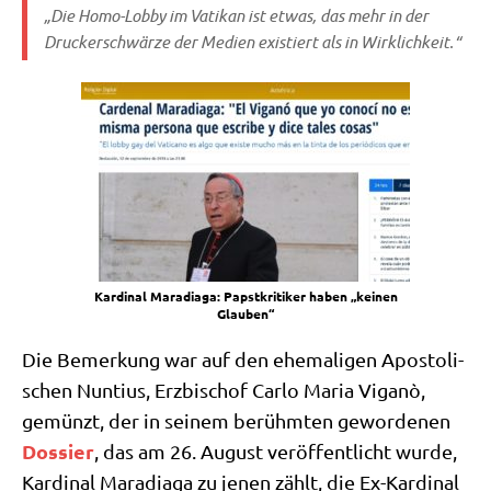
„Die Homo-Lob­by im Vati­kan ist etwas, das mehr in der
Drucker­schwär­ze der Medi­en exi­stiert als in Wirklichkeit.“
Kar­di­nal Mara­dia­ga: Papst­kri­ti­ker haben „kei­nen
Glauben“
Die Bemer­kung war auf den ehe­ma­li­gen Apo­sto­li­
schen Nun­ti­us, Erz­bi­schof Car­lo Maria Viganò,
gemünzt, der in sei­nem berühm­ten gewor­de­nen
Dos­sier
, das am 26. August ver­öf­fent­licht wur­de,
Kar­di­nal Mara­dia­ga zu jenen zählt, die Ex-Kar­di­nal