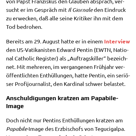
von Papst Fran­zis­kus den Glau­ben absprach, ver­
sucht er im Gespräch mit
Il Giorn­a­le
den Ein­druck
zu erwecken, daß alle sei­ne Kri­ti­ker ihn mit dem
Tod bedrohen.
Inter­view
Bereits am 29. August hat­te er in einem
den US-Vati­ka­ni­sten Edward Pen­tin (EWTN, Natio­
nal Catho­lic Regi­ster) als „Auf­trags­kil­ler“ bezeich­
net. Mit meh­re­ren, im ver­gan­ge­nen Früh­jahr ver­
öf­fent­lich­ten Ent­hül­lun­gen, hat­te Pen­tin, ein seriö­
ser Pro­fi­jour­na­list, den Kar­di­nal schwer belastet.
Anschuldigungen kratzen am Papabile-
Image
Doch nicht nur Pen­tins Ent­hül­lun­gen krat­zen am
Papa­bi­le
-Image des Erz­bi­schofs von Tegu­ci­gal­pa.