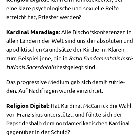
eine kla­re psy­cho­lo­gi­sche und sexu­el­le Rei­fe
erreicht hat, Prie­ster werden?
Kar­di­nal Mara­dia­ga
: Alle Bischofs­kon­fe­ren­zen in
allen Län­dern der Welt sind uns der abso­lu­ten und
apo­dik­ti­schen Grund­sät­ze der Kir­che im Kla­ren,
zum Bei­spiel jene, die in
Ratio Fun­da­men­ta­lis Insti­
tu­tio­nis Sacer­do­ta­lis
fest­ge­legt sind.
Das pro­gres­si­ve Medi­um gab sich damit zufrie­
den. Auf Nach­fra­gen wur­de verzichtet.
Reli­gi­on Digi­tal:
Hat Kar­di­nal McCar­ri­ck die Wahl
von Fran­zis­kus unter­stützt, und fühl­te sich der
Papst des­halb dem nord­ame­ri­ka­ni­schen Kar­di­nal
gegen­über in der Schuld?