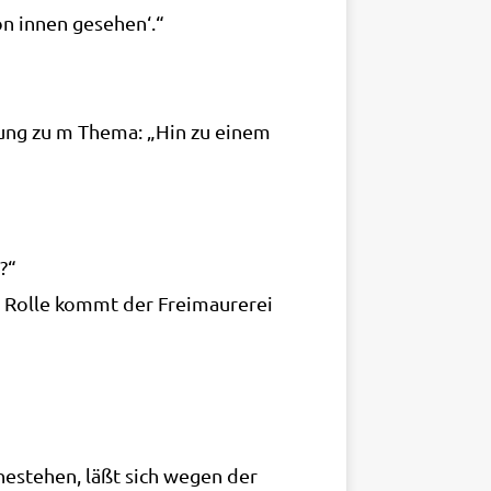
von innen gesehen‘.“
­tung zu m The­ma: „Hin zu einem
?“
 Rol­le kommt der Frei­mau­re­rei
he­ste­hen, läßt sich wegen der