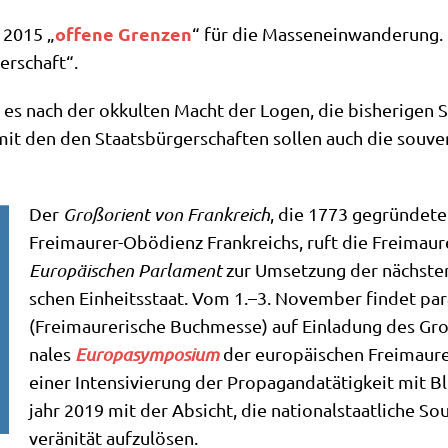
offe­ne Gren­zen
e 2015 „
“ für die Mas­sen­ein­wan­de­rung
gerschaft“.
t es nach der okkul­ten Macht der Logen, die bis­he­ri­gen S
it den den Staats­bür­ger­schaf­ten sol­len auch die sou­ve
Der
Groß­ori­ent von Frank­reich
, die 1773 gegrün­de­te u
Frei­mau­rer-Obö­di­enz Frank­reichs, ruft die Frei­mau
Euro­päi­schen Par­la­ment
zur Umset­zung der näch­ste
schen Ein­heits­staat. Vom 1.–3. Novem­ber fin­det par­
(Frei­mau­re­ri­sche Buch­mes­se) auf Ein­la­dung des Groß­
na­les
Euro­pa­sym­po­si­um
der euro­päi­schen Frei­mau­re
einer Inten­si­vie­rung der Pro­pa­gan­da­tä­tig­keit mit 
jahr 2019 mit der Absicht, die natio­nal­staat­li­che Sou
ve­rä­ni­tät aufzulösen.