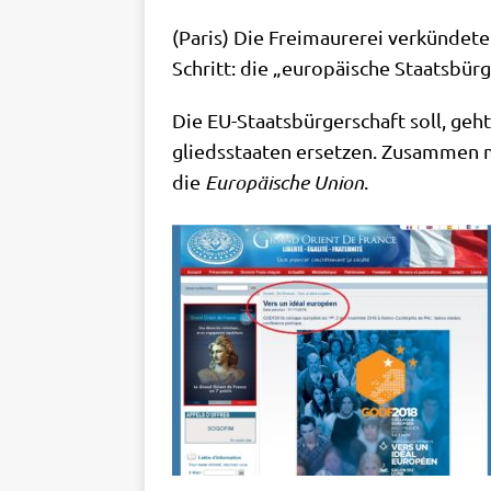
(Paris) Die Frei­mau­re­rei ver­kün­de­t
Schritt: die „euro­päi­sche Staatsbür
Die EU-Staats­bür­ger­schaft soll, geh
glieds­staa­ten erset­zen. Zusam­men m
die
Euro­päi­sche Uni­on
.