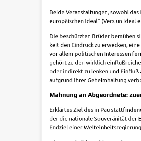
Bei­de Ver­an­stal­tun­gen, sowohl das
euro­päi­schen Ide­al“ (Vers un ide­al
Die beschürz­ten Brü­der bemü­hen sic
keit den Ein­druck zu erwecken, eine m
vor allem poli­ti­schen Inter­es­sen fe
gehört zu den wirk­lich ein­fluß­rei­ch
oder indi­rekt zu len­ken und Ein­fluß
auf­grund ihrer Geheim­hal­tung verb
Mahnung an Abgeordnete: zuer
Erklär­tes Ziel des in Pau statt­fin­den
der die natio­na­le Sou­ve­rä­ni­tät de
End­ziel einer Welt­ein­heits­re­gie­r