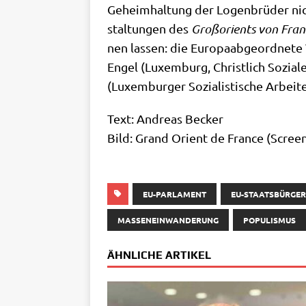
Geheim­hal­tung der Logen­brü­der nich
stal­tun­gen des
Groß­ori­ents von Fran
nen las­sen: die Euro­pa­ab­ge­ord­ne­te
Engel (Luxem­burg, Christ­lich Sozia­
(Luxem­bur­ger Sozia­li­sti­sche Arbeit
Text: Andre­as Becker
Bild: Grand Ori­ent de France (Screen
EU-PARLAMENT
EU-STAATSBÜRGE
MASSENEINWANDERUNG
POPULISMUS
ÄHNLICHE ARTIKEL