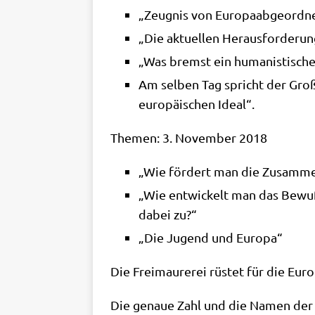
„Zeug­nis von Euro­pa­ab­ge­ord­n
„Die aktu­el­len Her­aus­for­de­r
„Was bremst ein huma­ni­sti­sch
Am sel­ben Tag spricht der Groß­
euro­päi­schen Ideal“.
The­men: 3. Novem­ber 2018
„Wie för­dert man die Zusam­men­
„Wie ent­wickelt man das Bewußt­
dabei zu?“
„Die Jugend und Europa“
Die Frei­mau­re­rei rüstet für die Euro
Die genaue Zahl und die Namen der Pol