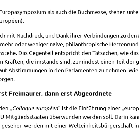
 Euro­pa­sym­po­si­um als auch die Buch­mes­se, ste­hen un
 européen).
h mit Nach­druck, und Dank ihrer Ver­bin­dun­gen zu den Ma
ehr oder weni­ger nai­ve, phil­an­thro­pi­sche Her­ren­run­
rn­ste­he. Das Gegen­teil ent­spricht den Tat­sa­chen, wie da
en Kräf­ten, die imstan­de sind, zumin­dest einen Teil der g
 auf Abstim­mun­gen in den Par­la­men­ten zu neh­men. Wie 
orgen.
st Freimaurer, dann erst Abgeordnete
­den „
Col­lo­que euro­pé­en
“ ist die Ein­füh­rung einer „euro­
r EU-Mit­glieds­staa­ten über­wun­den wer­den soll. Dar­in kan
ung gese­hen wer­den mit einer Welt­ein­heits­bür­ger­schaft