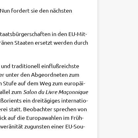
. Nun for­dert sie den näch­sten
taats­bür­ger­schaf­ten in den EU-Mit­
­rä­nen Staa­ten ersetzt wer­den durch
nd tra­di­tio­nell ein­fluß­reich­ste
­rer unter den Abge­ord­ne­ten zum
n Stu­fe auf dem Weg zum euro­päi­
al­lel zum
Salon du Liv­re Ma
çon­ni­que
ori­ents ein drei­tä­gi­ges inter­na­tio­
­rei statt. Beob­ach­ter spre­chen von
Blick auf die Euro­pa­wah­len im Früh­
­ve­rä­ni­tät zugun­sten einer EU-Sou­