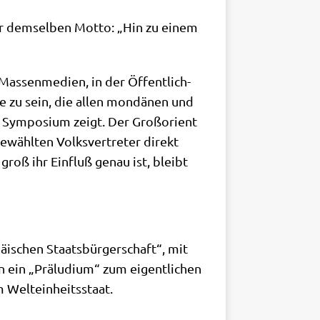
ter dem­sel­ben Mot­to: „Hin zu einem
s­sen­me­di­en, in der Öffent­lich­
de zu sein, die allen mon­dä­nen und
s Sym­po­si­um zeigt. Der Groß­ori­ent
ewähl­ten Volks­ver­tre­ter direkt
groß ihr Ein­fluß genau ist, bleibt
päi­schen Staats­bür­ger­schaft“, mit
n ein „Prä­lu­di­um“ zum eigent­li­chen
 im Welteinheitsstaat.