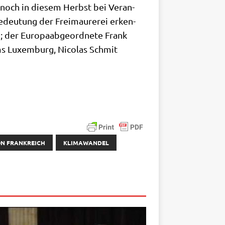
e noch in die­sem Herbst bei Ver­an­
edeu­tung der Frei­mau­re­rei erken­
); der Euro­pa­ab­ge­ord­ne­te Frank
ums Luxem­burg, Nico­las Schmit
N FRANKREICH
KLIMAWANDEL