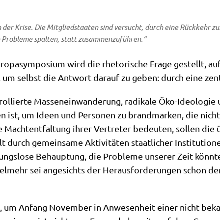
in der Kri­se. Die Mit­glied­staa­ten sind ver­sucht, durch eine Rück­kehr z
en Pro­ble­me spal­ten, statt zusammenzuführen.“
uro­pa­sym­po­si­um wird die rhe­to­ri­sche Fra­ge gestellt, a
e, um selbst die Ant­wort dar­auf zu geben: durch eine zen­t
rol­lier­te Mas­sen­ein­wan­de­rung, radi­ka­le Öko-Ideo­lo­
ist, um Ideen und Per­so­nen zu brand­mar­ken, die nicht 
Macht­ent­fal­tung ihrer Ver­tre­ter bedeu­ten, sol­len die üb
lt durch gemein­sa­me Akti­vi­tä­ten staat­li­cher Insti­tu­tio­
ungs­lo­se Behaup­tung, die Pro­ble­me unse­rer Zeit könn­te
­mehr sei ange­sichts der Her­aus­for­de­run­gen schon der V
 um Anfang Novem­ber in Anwe­sen­heit einer nicht bekan