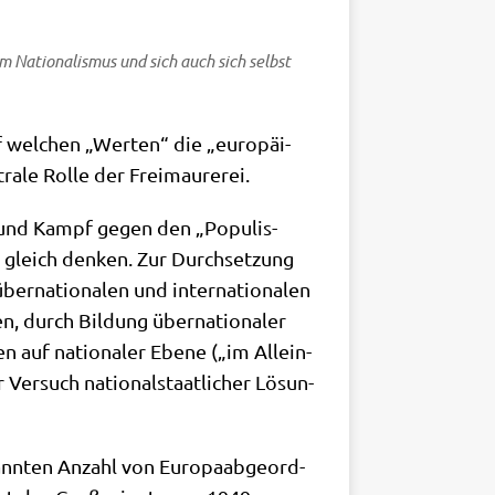
um Natio­na­lis­mus und sich auch sich selbst
uf wel­chen „Wer­ten“ die „euro­päi­
ra­le Rol­le der Freimaurerei.
gie und Kampf gegen den „Popu­lis­
gleich den­ken. Zur Durch­set­zung
er­na­tio­na­len und inter­na­tio­na­len
nen, durch Bil­dung über­na­tio­na­ler
n auf natio­na­ler Ebe­ne („im Allein­
er­such natio­nal­staat­li­cher Lösun­
n­ten Anzahl von Euro­pa­ab­ge­ord­