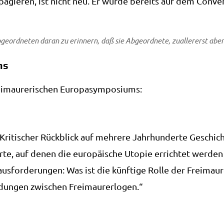
ro­pa­gie­ren, ist nicht neu. Er wur­de bereits auf dem Con­
bge­ord­ne­ten dar­an zu erin­nern, daß sie Abge­ord­ne­te, zual­ler­erst abe
ms
i­mau­re­ri­schen Europasymposiums:
Kri­ti­scher Rück­blick auf meh­re­re Jahr­hun­der­te Geschic
­te, auf denen die euro­päi­sche Uto­pie errich­tet wer­de
us­for­de­run­gen: Was ist die künf­ti­ge Rol­le der Freimau
n­dun­gen zwi­schen Freimaurerlogen.“