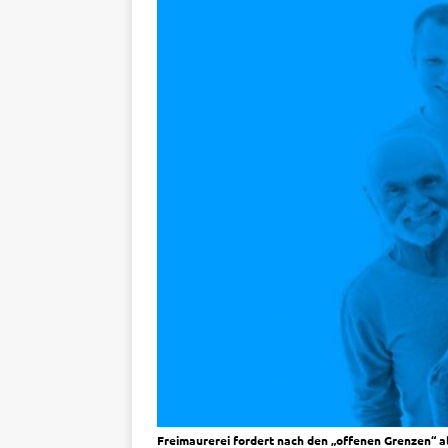
Freimaurerei fordert nach den „offenen Grenzen“ al