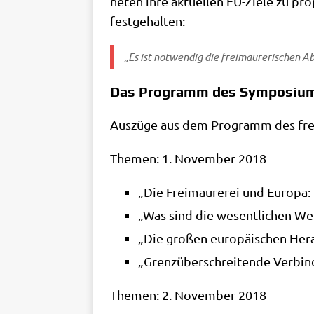
ne­ten ihre aktu­el­len EU-Zie­le zu p
festgehalten:
„Es ist not­wen­dig die frei­mau­re­ri­schen A
Das Programm des Symposiu
Aus­zü­ge aus dem Pro­gramm des fre
The­men: 1. Novem­ber 2018
„Die Frei­mau­re­rei und Euro­pa: 
„Was sind die wesent­li­chen Wer
„Die gro­ßen euro­päi­schen Her­a
„Grenz­über­schrei­ten­de Ver­bi
The­men: 2. Novem­ber 2018