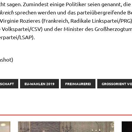
t sagen. Zumin­dest eini­ge Poli­ti­ker sei­en genannt, di
k­reich
spre­chen wer­den und das par­tei­über­grei­fen­de B
 Vir­gi­nie Rozie­res (Frank­reich, Radi­ka­le Linkspartei/​PRG
le Volkspartei/​CSV) und der Mini­ster des Groß­her­zog­t
erpartei/​LSAP).
­shot)
RSCHAFT
EU-WAHLEN 2019
FREIMAUREREI
GROSSORIENT VO