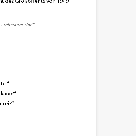
vent des Groß­ori­ents von 1949
r Frei­mau­rer sind“.
hte.“
n kann?“
rerei?“