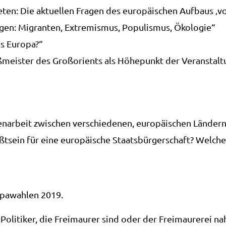
e­ten: Die aktu­el­len Fra­gen des euro­päi­schen Auf­baus ‚
un­gen: Migran­ten, Extre­mis­mus, Popu­lis­mus, Ökologie“
es Europa?“
mei­ster des Groß­ori­ents als Höhe­punkt der Ver­an­stal
ar­beit zwi­schen ver­schie­de­nen, euro­päi­schen Ländern
sein für eine euro­päi­sche Staats­bür­ger­schaft? Wel­che
­pa­wah­len 2019.
i­ti­ker, die Frei­mau­rer sind oder der Frei­mau­re­rei na