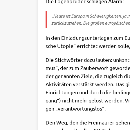
Die Logen­brü­der schla­gen Alarm:
„Heu­te ist Euro­pa in Schwie­rig­kei­ten, ja 
zurück­zu­zie­hen. Die gro­ßen euro­päi­sch
In den Ein­la­dungs­un­ter­la­gen zum E
sche Uto­pie“ errich­tet wer­den sol­l
Die Stich­wör­ter dazu lau­ten: unkon­t
mus“, der zum Zau­ber­wort gewor­den 
der genann­ten Zie­le, die zugleich die 
Akti­vi­tä­ten ver­stärkt wer­den. Das gi
Ein­rich­tun­gen und durch die bedin­g
gang“) nicht mehr gelöst wer­den. Viel
gen „ver­ant­wor­tungs­los“.
Den Weg, den die Frei­mau­rer gehen,